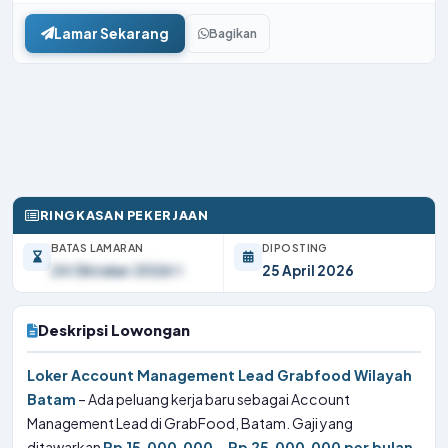
Lamar Sekarang
Bagikan
RINGKASAN PEKERJAAN
BATAS LAMARAN
DIPOSTING
24 Oktober 2026
25 April 2026
Deskripsi Lowongan
Loker Account Management Lead Grabfood Wilayah
Batam
– Ada peluang kerja baru sebagai Account
Management Lead di GrabFood, Batam. Gaji yang
ditawarkan
Rp 15.000.000 – Rp 25.000.000 per bulan
.