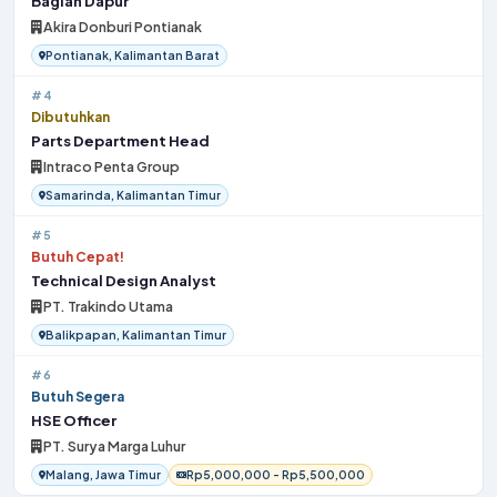
Bagian Dapur
Akira Donburi Pontianak
Pontianak, Kalimantan Barat
#4
Dibutuhkan
Parts Department Head
Intraco Penta Group
Samarinda, Kalimantan Timur
#5
Butuh Cepat!
Technical Design Analyst
PT. Trakindo Utama
Balikpapan, Kalimantan Timur
#6
Butuh Segera
HSE Officer
PT. Surya Marga Luhur
Malang, Jawa Timur
Rp5,000,000 - Rp5,500,000