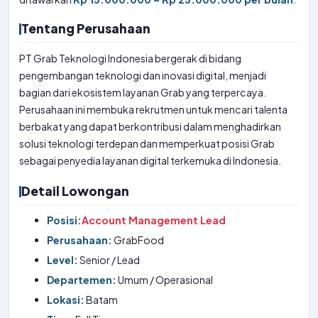
Tentang Perusahaan
PT Grab Teknologi Indonesia bergerak di bidang
pengembangan teknologi dan inovasi digital, menjadi
bagian dari ekosistem layanan Grab yang terpercaya.
Perusahaan ini membuka rekrutmen untuk mencari talenta
berbakat yang dapat berkontribusi dalam menghadirkan
solusi teknologi terdepan dan memperkuat posisi Grab
sebagai penyedia layanan digital terkemuka di Indonesia.
Detail Lowongan
Posisi:
Account Management Lead
Perusahaan:
GrabFood
Level:
Senior / Lead
Departemen:
Umum / Operasional
Lokasi:
Batam