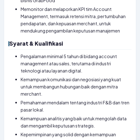
bisnis GrabFood
Memonitor dan melaporkan KPI tim Account
Management, termasuk retensi mitra, pertumbuhan
pendapatan, dan kepuasan merchant, untuk
mendukung pengambilan keputusan manajemen
Syarat & Kualifikasi
Pengalaman minimal 5 tahun di bidang account
management atau sales, terutama di industri
teknologi atau layanan digital.
Kemampuan komunikasi dan negosiasi yang kuat
untuk membangun hubungan baik dengan mitra
merchant.
Pemahaman mendalam tentang industri F&B dan tren
pasar lokal.
Kemampuan analitis yang baik untuk mengolah data
dan mengambil keputusan strategis.
Kepemimpinan yang solid dengan kemampuan