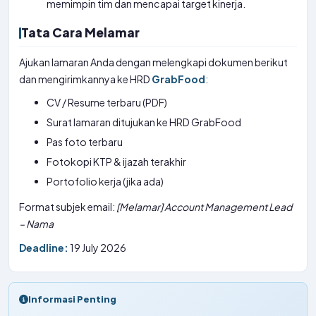
memimpin tim dan mencapai target kinerja.
Tata Cara Melamar
Ajukan lamaran Anda dengan melengkapi dokumen berikut
dan mengirimkannya ke HRD
GrabFood
:
CV / Resume terbaru (PDF)
Surat lamaran ditujukan ke HRD GrabFood
Pas foto terbaru
Fotokopi KTP & ijazah terakhir
Portofolio kerja (jika ada)
Format subjek email:
[Melamar] Account Management Lead
– Nama
Deadline:
19 July 2026
Informasi Penting