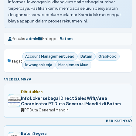
Informasi lowongan ini dirangkum dari berbagai sumber
terpercaya. Pastikan kamu membaca seluruh persyaratan
dengan seksama sebelum melamar. Kami tidak memungut
biaya apapun dalam proses rekrutmen ini.
Penulis:
admin
Kategori:
Batam
Account Management Lead
Batam
GrabFood
Tags:
lowongan kerja
Manajemen Akun
SEBELUMNYA
Dibutuhkan
Info Loker sebagai Direct Sales Wifi/Area
Coordinator PT Duta Generasi Mandiri di Batam
PT Duta Generasi Mandiri
BERIKUTNYA
Butuh Segera