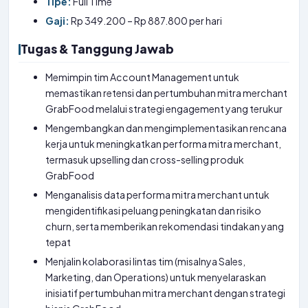
Tipe:
Full Time
Gaji:
Rp 349.200 – Rp 887.800 per hari
Tugas & Tanggung Jawab
Memimpin tim Account Management untuk
memastikan retensi dan pertumbuhan mitra merchant
GrabFood melalui strategi engagement yang terukur
Mengembangkan dan mengimplementasikan rencana
kerja untuk meningkatkan performa mitra merchant,
termasuk upselling dan cross-selling produk
GrabFood
Menganalisis data performa mitra merchant untuk
mengidentifikasi peluang peningkatan dan risiko
churn, serta memberikan rekomendasi tindakan yang
tepat
Menjalin kolaborasi lintas tim (misalnya Sales,
Marketing, dan Operations) untuk menyelaraskan
inisiatif pertumbuhan mitra merchant dengan strategi