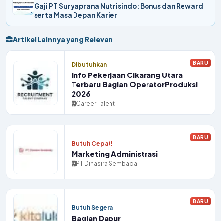
Gaji PT Suryaprana Nutrisindo: Bonus dan Reward
serta Masa Depan Karier
Artikel Lainnya yang Relevan
BARU
Dibutuhkan
Info Pekerjaan Cikarang Utara
Terbaru Bagian OperatorProduksi
2026
Career Talent
BARU
Butuh Cepat!
Marketing Administrasi
PT Dinasira Sembada
BARU
Butuh Segera
Bagian Dapur