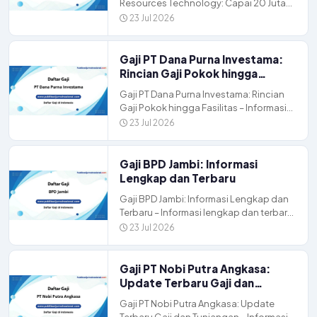
Resources Technology: Capai 20 Juta
Full Benefit – Mencari karir yang
23 Jul 2026
menjanjikan di perusahaan […]
Gaji PT Dana Purna Investama:
Rincian Gaji Pokok hingga
Fasilitas
Gaji PT Dana Purna Investama: Rincian
Gaji Pokok hingga Fasilitas – Informasi
lengkap dan terbaru tentang gaji,
23 Jul 2026
tunjangan, dan peluang […]
Gaji BPD Jambi: Informasi
Lengkap dan Terbaru
Gaji BPD Jambi: Informasi Lengkap dan
Terbaru – Informasi lengkap dan terbaru
tentang gaji, tunjangan, dan peluang
23 Jul 2026
karir di BPD […]
Gaji PT Nobi Putra Angkasa:
Update Terbaru Gaji dan
Tunjangan
Gaji PT Nobi Putra Angkasa: Update
Terbaru Gaji dan Tunjangan – Informasi