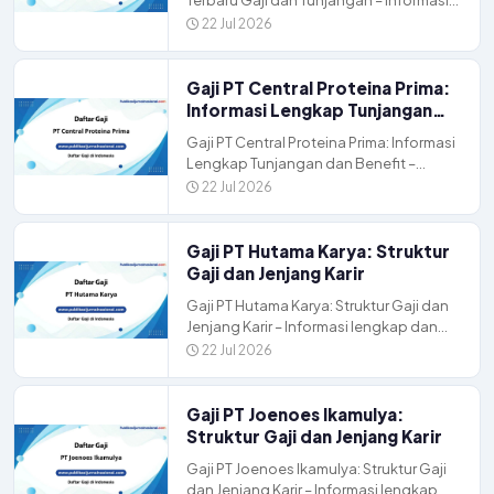
lengkap dan terbaru tentang gaji,
22 Jul 2026
tunjangan, dan peluang […]
Gaji PT Central Proteina Prima:
Informasi Lengkap Tunjangan
dan Benefit
Gaji PT Central Proteina Prima: Informasi
Lengkap Tunjangan dan Benefit –
Informasi lengkap dan terbaru tentang
22 Jul 2026
gaji, tunjangan, dan peluang […]
Gaji PT Hutama Karya: Struktur
Gaji dan Jenjang Karir
Gaji PT Hutama Karya: Struktur Gaji dan
Jenjang Karir – Informasi lengkap dan
terbaru tentang gaji, tunjangan, dan
22 Jul 2026
peluang karir […]
Gaji PT Joenoes Ikamulya:
Struktur Gaji dan Jenjang Karir
Gaji PT Joenoes Ikamulya: Struktur Gaji
dan Jenjang Karir – Informasi lengkap