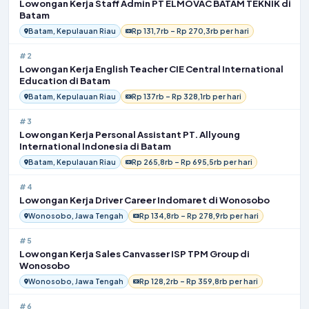
Lowongan Kerja Staff Admin PT ELMOVAC BATAM TEKNIK di
Batam
Batam, Kepulauan Riau
Rp 131,7rb – Rp 270,3rb per hari
#2
Lowongan Kerja English Teacher CIE Central International
Education di Batam
Batam, Kepulauan Riau
Rp 137rb – Rp 328,1rb per hari
#3
Lowongan Kerja Personal Assistant PT. Allyoung
International Indonesia di Batam
Batam, Kepulauan Riau
Rp 265,8rb – Rp 695,5rb per hari
#4
Lowongan Kerja Driver Career Indomaret di Wonosobo
Wonosobo, Jawa Tengah
Rp 134,8rb – Rp 278,9rb per hari
#5
Lowongan Kerja Sales Canvasser ISP TPM Group di
Wonosobo
Wonosobo, Jawa Tengah
Rp 128,2rb – Rp 359,8rb per hari
#6