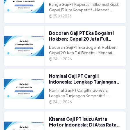
Kompetitif
Range Gaji PT Koperasi Telkomsel Kisel:
Capai 15 Juta Kompetitif – Mencari
peluang karir di perusahaan besar
25 Jul 2026
seperti PT Koperasi […]
Bocoran Gaji PT Eka Bogainti
Hokben: Capai 20 Juta Full
Benefit
Bocoran Gaji PT Eka Bogainti Hokben:
Capai 20 Juta Full Benefit – Mencari
peluang karir di industri makanan dan
24 Jul 2026
minuman […]
Nominal Gaji PT Cargill
Indonesia: Lengkap Tunjangan
Kompetitif
Nominal Gaji PT Cargill Indonesia:
Lengkap Tunjangan Kompetitif –
Mencari karir yang menjanjikan di
24 Jul 2026
industri agribisnis dan pangan global,
PT […]
Kisaran Gaji PT Isuzu Astra
Motor Indonesia: Di Atas Rata-