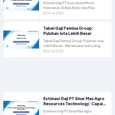
rata Plus Fasilitas
Kisaran Gaji PT Isuzu Astra Motor
Indonesia: Di Atas Rata-rata Plus
Fasilitas – Membangun karir di industri
24 Jul 2026
otomotif menjadi pilihan […]
Tabel Gaji Femina Group:
Puluhan Juta Lebih Besar
Tabel Gaji Femina Group: Puluhan Juta
Lebih Besar – Menemukan karir yang
tepat di industri media dan gaya hidup
23 Jul 2026
membutuhkan […]
Estimasi Gaji PT Sinar Mas Agro
Resources Technology: Capai
20 Juta Full Benefit
Estimasi Gaji PT Sinar Mas Agro