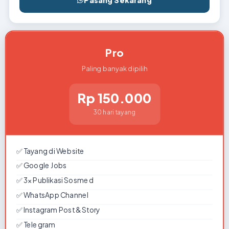
Pasang Sekarang
TERPOPULER
Pro
Paling banyak dipilih
Rp 150.000
30 hari tayang
✅ Tayang di Website
✅ Google Jobs
✅ 3x Publikasi Sosmed
✅ WhatsApp Channel
✅ Instagram Post & Story
✅ Telegram