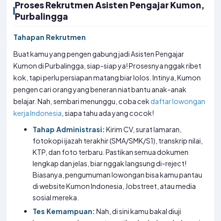
Proses Rekrutmen Asisten Pengajar Kumon,
Purbalingga
Tahapan Rekrutmen
Buat kamu yang pengen gabung jadi Asisten Pengajar
Kumon di Purbalingga, siap-siap ya! Prosesnya nggak ribet
kok, tapi perlu persiapan matang biar lolos. Intinya, Kumon
pengen cari orang yang beneran niat bantu anak-anak
belajar. Nah, sembari menunggu, coba cek
daftar lowongan
kerja Indonesia
, siapa tahu ada yang cocok!
Tahap Administrasi:
Kirim CV, surat lamaran,
fotokopi ijazah terakhir (SMA/SMK/S1), transkrip nilai,
KTP, dan foto terbaru. Pastikan semua dokumen
lengkap dan jelas, biar nggak langsung di-reject!
Biasanya, pengumuman lowongan bisa kamu pantau
di website Kumon Indonesia, Jobstreet, atau media
sosial mereka.
Tes Kemampuan:
Nah, di sini kamu bakal diuji