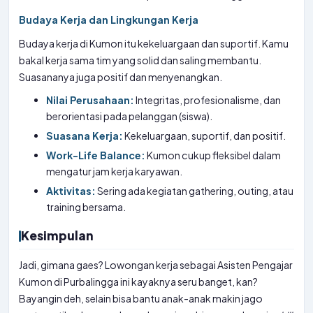
Budaya Kerja dan Lingkungan Kerja
Budaya kerja di Kumon itu kekeluargaan dan suportif. Kamu
bakal kerja sama tim yang solid dan saling membantu.
Suasananya juga positif dan menyenangkan.
Nilai Perusahaan:
Integritas, profesionalisme, dan
berorientasi pada pelanggan (siswa).
Suasana Kerja:
Kekeluargaan, suportif, dan positif.
Work-Life Balance:
Kumon cukup fleksibel dalam
mengatur jam kerja karyawan.
Aktivitas:
Sering ada kegiatan gathering, outing, atau
training bersama.
Kesimpulan
Jadi, gimana gaes? Lowongan kerja sebagai Asisten Pengajar
Kumon di Purbalingga ini kayaknya seru banget, kan?
Bayangin deh, selain bisa bantu anak-anak makin jago