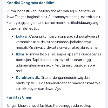
Kondisi Geografis dan Iklim
Purbalingga itu kabupaten yang asri dan sejuk, terletak di
Jawa Tengah bagian barat. Suasananya tenang, cocok buat
kamu yang pengen kerja sambil menikmati kehidupan yang
nggak terlalu hectic.
Lokasi:
Cabang Kumon biasanya ada di pusat-pusat
keramaian atau dekat perumahan, jadi aksesnya
mudah. Misalnya, di dekat alun-alun atau jalan utama.
Iklim:
Iklimnya tropis, jadi siap-siap sama cuaca panas
dan hujan. Tapi, karena letaknya di dataran tinggi,
udaranya lumayan sejuk, terutama di pagi dan sore
hari.
Karakteristik:
Dikenal dengan industri wig dan
rambut palsu. Juga terkenal dengan makanan khasnya,
soto Krabyak dan dawet Ayu.
Fasilitas Umum
Jangan khawatir soal fasilitas, Purbalingga udah cukup