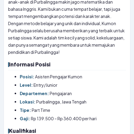
anak-anak di Purbalingga makin jago matematika dan
bahasa Inggris. Kami bukan cuma tempat belajar, tapi juga
tempat mengembangkan potensi dan karakter anak.
Dengan metode belajar yang unik dan individual, Kumon
Purbalingga selalu berusaha memberikan yang terbaik untuk
setiap siswa. Kami adalah tim kecil yang solid, kekeluargaan,
dan punya semangat yang membara untuk memajukan
pendidikan di Purbalingga!
Informasi Posisi
Posisi:
Asisten Pengajar Kumon
Level:
Entry/Junior
Departemen:
Pengajaran
Lokasi:
Purbalingga, Jawa Tengah
Tipe:
Part Time
Gaji:
Rp 139.500 – Rp 360.400 per hari
Kualifikasi