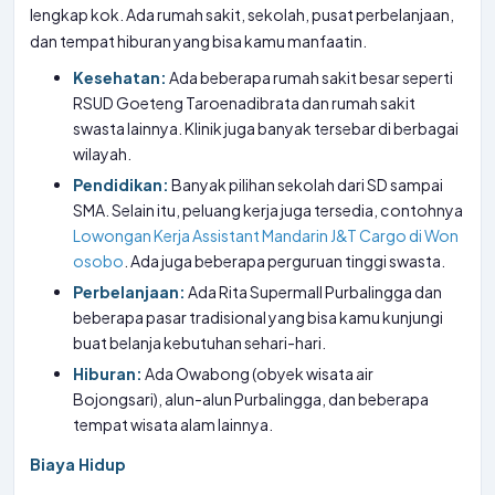
lengkap kok. Ada rumah sakit, sekolah, pusat perbelanjaan,
dan tempat hiburan yang bisa kamu manfaatin.
Kesehatan:
Ada beberapa rumah sakit besar seperti
RSUD Goeteng Taroenadibrata dan rumah sakit
swasta lainnya. Klinik juga banyak tersebar di berbagai
wilayah.
Pendidikan:
Banyak pilihan sekolah dari SD sampai
SMA. Selain itu, peluang kerja juga tersedia, contohnya
Lowongan Kerja Assistant Mandarin J&T Cargo di Won
osobo
. Ada juga beberapa perguruan tinggi swasta.
Perbelanjaan:
Ada Rita Supermall Purbalingga dan
beberapa pasar tradisional yang bisa kamu kunjungi
buat belanja kebutuhan sehari-hari.
Hiburan:
Ada Owabong (obyek wisata air
Bojongsari), alun-alun Purbalingga, dan beberapa
tempat wisata alam lainnya.
Biaya Hidup