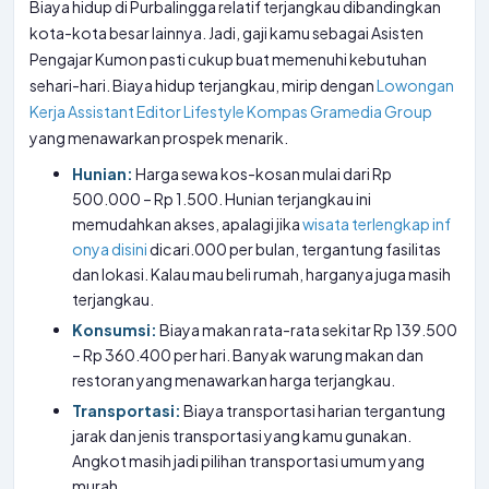
Biaya hidup di Purbalingga relatif terjangkau dibandingkan
kota-kota besar lainnya. Jadi, gaji kamu sebagai Asisten
Pengajar Kumon pasti cukup buat memenuhi kebutuhan
sehari-hari. Biaya hidup terjangkau, mirip dengan
Lowongan
Kerja Assistant Editor Lifestyle Kompas Gramedia Group
yang menawarkan prospek menarik.
Hunian:
Harga sewa kos-kosan mulai dari Rp
500.000 – Rp 1.500. Hunian terjangkau ini
memudahkan akses, apalagi jika
wisata terlengkap inf
onya disini
dicari.000 per bulan, tergantung fasilitas
dan lokasi. Kalau mau beli rumah, harganya juga masih
terjangkau.
Konsumsi:
Biaya makan rata-rata sekitar Rp 139.500
– Rp 360.400 per hari. Banyak warung makan dan
restoran yang menawarkan harga terjangkau.
Transportasi:
Biaya transportasi harian tergantung
jarak dan jenis transportasi yang kamu gunakan.
Angkot masih jadi pilihan transportasi umum yang
murah.