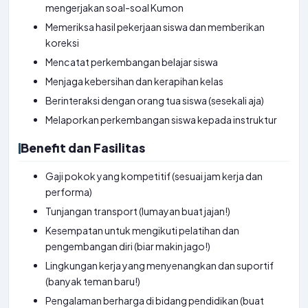
mengerjakan soal-soal Kumon
Memeriksa hasil pekerjaan siswa dan memberikan
koreksi
Mencatat perkembangan belajar siswa
Menjaga kebersihan dan kerapihan kelas
Berinteraksi dengan orang tua siswa (sesekali aja)
Melaporkan perkembangan siswa kepada instruktur
Benefit dan Fasilitas
Gaji pokok yang kompetitif (sesuai jam kerja dan
performa)
Tunjangan transport (lumayan buat jajan!)
Kesempatan untuk mengikuti pelatihan dan
pengembangan diri (biar makin jago!)
Lingkungan kerja yang menyenangkan dan suportif
(banyak teman baru!)
Pengalaman berharga di bidang pendidikan (buat