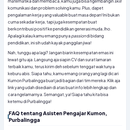
matematika dan membaca, kamu juga bisa ngembangin
skill
komunikasi dan problem solving kamu. Plus, dapet
pengalaman kerja yang valuable buat masa depan! Ini bukan
cuma sekadar kerja, tapi juga kesempatan buat
berkontribusi positif ke pendidikan generasi muda, lho.
Apalagi kalau kamu emang punya
passion
di bidang
pendidikan, ini sih udah kayak panggilan jiwa!
Nah, tunggu apa lagi? Jangan biarin kesempatan emas ini
lewat gitu aja. Langsung aja siapin CV dan surat lamaran
terbaik kamu, terus kirim deh sebelum tenggat waktunya
keburu abis. Siapa tahu, kamu emang orang yang lagi dicari
Kumon Purbalingga buat jadi bagian dari tim mereka. Klik aja
link yang udah disediain di atas buat info lebih lengkap dan
cara ngelamarnya. Semangat, ya! Siapa tahu kita bisa
ketemu di Purbalingga!
FAQ tentang Asisten Pengajar Kumon,
Purbalingga