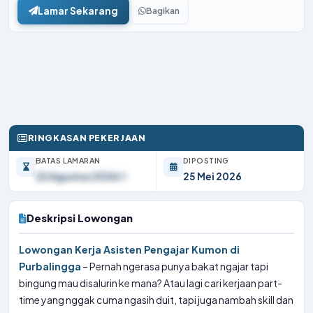
Lamar Sekarang
Bagikan
RINGKASAN PEKERJAAN
BATAS LAMARAN
DIPOSTING
22 Agustus 2026
25 Mei 2026
Deskripsi Lowongan
Lowongan Kerja Asisten Pengajar Kumon di
Purbalingga
– Pernah ngerasa punya bakat ngajar tapi
bingung mau disalurin ke mana? Atau lagi cari kerjaan part-
time yang nggak cuma ngasih duit, tapi juga nambah skill dan