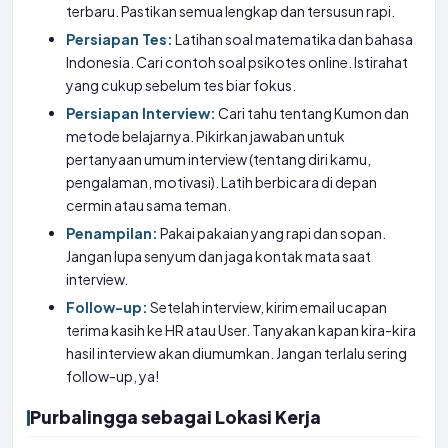
terbaru. Pastikan semua lengkap dan tersusun rapi.
Persiapan Tes:
Latihan soal matematika dan bahasa
Indonesia. Cari contoh soal psikotes online. Istirahat
yang cukup sebelum tes biar fokus.
Persiapan Interview:
Cari tahu tentang Kumon dan
metode belajarnya. Pikirkan jawaban untuk
pertanyaan umum interview (tentang diri kamu,
pengalaman, motivasi). Latih berbicara di depan
cermin atau sama teman.
Penampilan:
Pakai pakaian yang rapi dan sopan.
Jangan lupa senyum dan jaga kontak mata saat
interview.
Follow-up:
Setelah interview, kirim email ucapan
terima kasih ke HR atau User. Tanyakan kapan kira-kira
hasil interview akan diumumkan. Jangan terlalu sering
follow-up, ya!
Purbalingga sebagai Lokasi Kerja