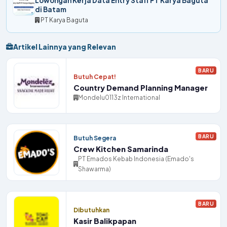
Lowongan Kerja Data Entry Staff PT Karya Baguta
di Batam
PT Karya Baguta
Artikel Lainnya yang Relevan
BARU
Butuh Cepat!
Country Demand Planning Manager
Mondelu0113z International
BARU
Butuh Segera
Crew Kitchen Samarinda
PT Emados Kebab Indonesia (Emado's
Shawarma)
BARU
Dibutuhkan
Kasir Balikpapan