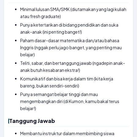
Minimal lulusan SMA/SMK (diutamakan yang lagi kuliah
atau fresh graduate)
Punya ketertarikan di bidang pendidikan dan suka
anak-anak (ini penting banget!)
Paham dasar-dasar matematika dan/atau bahasa
Inggris (nggak perlu jago banget, yang penting mau
belajar)
Teliti, sabar, dan bertanggung jawab (ngadepin anak-
anak butuh kesabaran ekstra!)
Komunikatif dan bisa kerja dalam tim (kita kerja
bareng, bukan sendiri-sendiri)
Punya semangat belajar tinggi dan mau
mengembangkan diri (di Kumon, kamu bakal terus
belajar!)
Tanggung Jawab
Membantu instruktur dalam membimbing siswa