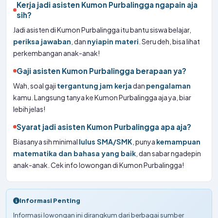
Kerja jadi asisten Kumon Purbalingga ngapain aja
sih?
Jadi asisten di Kumon Purbalingga itu bantu siswa belajar,
periksa jawaban
, dan
nyiapin materi
. Seru deh, bisa lihat
perkembangan anak-anak!
Gaji asisten Kumon Purbalingga berapaan ya?
Wah, soal gaji
tergantung jam kerja
dan
pengalaman
kamu. Langsung tanya ke Kumon Purbalingga aja ya, biar
lebih jelas!
Syarat jadi asisten Kumon Purbalingga apa aja?
Biasanya sih minimal
lulus SMA/SMK
, punya
kemampuan
matematika dan bahasa yang baik
, dan sabar ngadepin
anak-anak. Cek info lowongan di Kumon Purbalingga!
Informasi Penting
Informasi lowongan ini dirangkum dari berbagai sumber