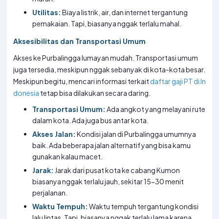
Utilitas:
Biaya listrik, air, dan internet tergantung
pemakaian. Tapi, biasanya nggak terlalu mahal.
Aksesibilitas dan Transportasi Umum
Akses ke Purbalingga lumayan mudah. Transportasi umum
juga tersedia, meskipun nggak sebanyak di kota-kota besar.
Meskipun begitu, mencari informasi terkait
daftar gaji PT di In
donesia
tetap bisa dilakukan secara daring.
Transportasi Umum:
Ada angkot yang melayani rute
dalam kota. Ada juga bus antar kota.
Akses Jalan:
Kondisi jalan di Purbalingga umumnya
baik. Ada beberapa jalan alternatif yang bisa kamu
gunakan kalau macet.
Jarak:
Jarak dari pusat kota ke cabang Kumon
biasanya nggak terlalu jauh, sekitar 15-30 menit
perjalanan.
Waktu Tempuh:
Waktu tempuh tergantung kondisi
lalu lintas. Tapi, biasanya nggak terlalu lama karena