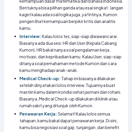
kemampuan dasar matematika dan bahasa Indonesia.
Bentuknya bisa pilihan ganda atau esai singkat. Jangan
kaget kalau ada soal logika juga, ya! Intinya, Kumon
pengen lihat kemampuan berpikir kritis dan analitis
kamu.
Interview:
Kalau lolos tes, siap-siap diwawancarai.
Biasanya ada dua sesi: HR dan User (Kepala Cabang
Kumon). HR bakal nanya soal pengalaman kerja,
motivasi, dan kepribadian kamu. Kalau User, siap-siap
ditanya soal pemahaman metode Kumon dan cara
kamu menghadapi anak-anak.
Medical Check-up:
Tahap ini biasanya dilakukan
setelah dinyatakan lolos interview. Tujuannya buat
mastiin kamu dalam kondisi sehat jasmani dan rohani.
Biasanya, Medical Check-up dilakukan di klinik atau
rumah sakit yang ditunjuk oleh Kumon.
Penawaran Kerja:
Selamat! Kalau lolos semua
tahapan, kamu bakal dapat penawaran kerja. Di sini,
kamu bisa negosiasi soal gaji, tunjangan, dan benefit