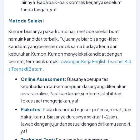
lainnya. Baca baik-baik kontrak kerjanya sebelum
tanda tangan, ya!
Metode Seleksi
Kumon biasanya pakai kombinasi metode seleksi buat
nemuin kandidat terbaik. Tujuannya biar bisa nge-filter
kandidat yang beneran cocok sama budaya kerja dan
kebutuhan Kumon. Kumon menyeleksi kandidat dengan
cermat, termasuk untuk
Lowongan Kerja English Teacher Kid
s Teens di Batam
.
Online Assessment:
Biasanya berupa tes
kepribadian atau kemampuan dasar yang dikerjakan
secara online. Pastikan koneksi internet stabil dan
fokus saat mengerjakan, ya!
Psikotes:
Psikotes ini buat ngukur potensi, minat, dan
bakat kamu. Biasanya durasinya sekitar 1-2 jam.
Jawab dengan jujur dan sesuai dengan diri kamu sendiri,
ya!
Technical Test:
Fokusnya ke kemampuan