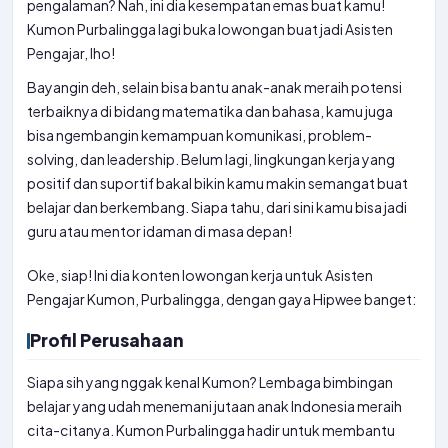
pengalaman? Nah, ini dia kesempatan emas buat kamu!
Kumon Purbalingga lagi buka lowongan buat jadi Asisten
Pengajar, lho!
Bayangin deh, selain bisa bantu anak-anak meraih potensi
terbaiknya di bidang matematika dan bahasa, kamu juga
bisa ngembangin kemampuan komunikasi, problem-
solving, dan leadership. Belum lagi, lingkungan kerja yang
positif dan suportif bakal bikin kamu makin semangat buat
belajar dan berkembang. Siapa tahu, dari sini kamu bisa jadi
guru atau mentor idaman di masa depan!
Oke, siap! Ini dia konten lowongan kerja untuk Asisten
Pengajar Kumon, Purbalingga, dengan gaya Hipwee banget:
Profil Perusahaan
Siapa sih yang nggak kenal Kumon? Lembaga bimbingan
belajar yang udah menemani jutaan anak Indonesia meraih
cita-citanya. Kumon Purbalingga hadir untuk membantu