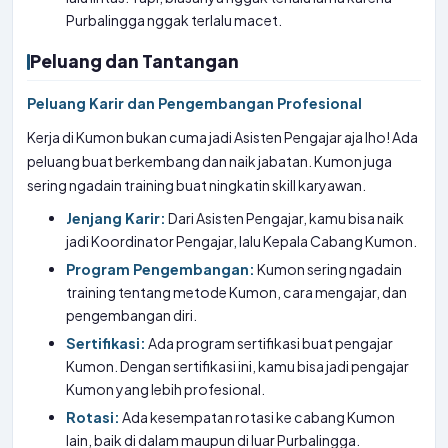
Purbalingga nggak terlalu macet.
Peluang dan Tantangan
Peluang Karir dan Pengembangan Profesional
Kerja di Kumon bukan cuma jadi Asisten Pengajar aja lho! Ada
peluang buat berkembang dan naik jabatan. Kumon juga
sering ngadain training buat ningkatin skill karyawan.
Jenjang Karir:
Dari Asisten Pengajar, kamu bisa naik
jadi Koordinator Pengajar, lalu Kepala Cabang Kumon.
Program Pengembangan:
Kumon sering ngadain
training tentang metode Kumon, cara mengajar, dan
pengembangan diri.
Sertifikasi:
Ada program sertifikasi buat pengajar
Kumon. Dengan sertifikasi ini, kamu bisa jadi pengajar
Kumon yang lebih profesional.
Rotasi:
Ada kesempatan rotasi ke cabang Kumon
lain, baik di dalam maupun di luar Purbalingga.