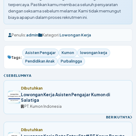
terpercaya. Pastikan kamu membaca seluruh persyaratan
dengan seksama sebelum melamar. Kami tidak memungut
biaya apapun dalam proses rekrutmen ini.
Penulis:
admin
Kategori:
Lowongan Kerja
Asisten Pengajar
Kumon
lowongan kerja
Tags:
Pendidikan Anak
Purbalingga
SEBELUMNYA
Dibutuhkan
Lowongan Kerja Asisten Pengajar Kumon di
Salatiga
PT. Kumon Indonesia
BERIKUTNYA
Dibutuhkan