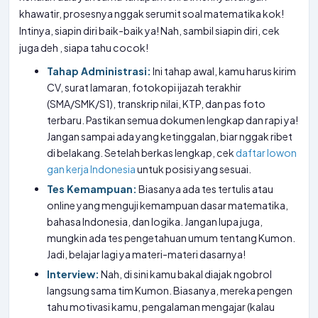
khawatir, prosesnya nggak serumit soal matematika kok!
Intinya, siapin diri baik-baik ya! Nah, sambil siapin diri, cek
juga deh
, siapa tahu cocok!
Tahap Administrasi:
Ini tahap awal, kamu harus kirim
CV, surat lamaran, fotokopi ijazah terakhir
(SMA/SMK/S1), transkrip nilai, KTP, dan pas foto
terbaru. Pastikan semua dokumen lengkap dan rapi ya!
Jangan sampai ada yang ketinggalan, biar nggak ribet
di belakang. Setelah berkas lengkap, cek
daftar lowon
gan kerja Indonesia
untuk posisi yang sesuai.
Tes Kemampuan:
Biasanya ada tes tertulis atau
online yang menguji kemampuan dasar matematika,
bahasa Indonesia, dan logika. Jangan lupa juga,
mungkin ada tes pengetahuan umum tentang Kumon.
Jadi, belajar lagi ya materi-materi dasarnya!
Interview:
Nah, di sini kamu bakal diajak ngobrol
langsung sama tim Kumon. Biasanya, mereka pengen
tahu motivasi kamu, pengalaman mengajar (kalau