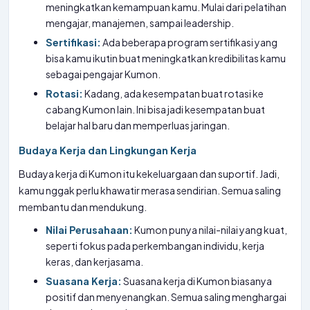
meningkatkan kemampuan kamu. Mulai dari pelatihan
mengajar, manajemen, sampai leadership.
Sertifikasi:
Ada beberapa program sertifikasi yang
bisa kamu ikutin buat meningkatkan kredibilitas kamu
sebagai pengajar Kumon.
Rotasi:
Kadang, ada kesempatan buat rotasi ke
cabang Kumon lain. Ini bisa jadi kesempatan buat
belajar hal baru dan memperluas jaringan.
Budaya Kerja dan Lingkungan Kerja
Budaya kerja di Kumon itu kekeluargaan dan suportif. Jadi,
kamu nggak perlu khawatir merasa sendirian. Semua saling
membantu dan mendukung.
Nilai Perusahaan:
Kumon punya nilai-nilai yang kuat,
seperti fokus pada perkembangan individu, kerja
keras, dan kerjasama.
Suasana Kerja:
Suasana kerja di Kumon biasanya
positif dan menyenangkan. Semua saling menghargai