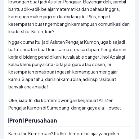
lowongan buat jadi Asisten Pengajar! Bayangin deh, sambil
bantu adik-adik belajar matematika dan bahasa Inggris,
kamu juga makin jago di dua bidang itu. Plus, dapet
kesempatan buat ngembangin kemampuan komunikasi dan
leadership. Keren, kan?
Nggak cuma itu, jadi Asisten Pengajar Kumon juga bisa jadi
batu loncatan buat karir kamu di masa depan. Pengalaman
kerja di bidang pendidikan itu valuable banget, lho! Apalagi
kalau kamu punya cita-cita jadi guru atau dosen, ini
kesempatan emas buat ngasah kemampuan mengajar
kamu. Siapa tahu, dari sini kamu bisa jadi inspirasi buat
banyak anak muda!
Oke, siap! Ini dia konten lowongan kerja buat Asisten
Pengajar Kumon di Sumedang, dengan gaya ala Hipwee:
Profil Perusahaan
Kamu tau Kumon kan? Itu lho, tempat belajar yang bikin