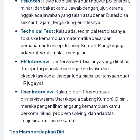
Psikotes:
Psikotes biasanya buat ngukur potensi diri,
minat, dan bakat kamu. Jawab dengan jujur, karena
nggak ada jawaban yang salah atau benar. Durasi bisa
sekitar 1-2 jam, tergantung jenis tesnya.
Technical Test:
Kalau ada, technical test biasanya
fokus ke kemampuan matematika dasar dan
pemahaman konsep-konsep Kumon. Mungkin juga
ada soal-soal simulasi mengajar.
HR Interview:
Di interview HR, biasanya yang dibahas
itu seputar pengalaman kerja, motivasi, dan
ekspektasi kamu. Jangan lupa, siapin pertanyaan buat
HR juga ya!
User Interview:
Kalau lolos HR, kamu bakal
diinterview sama User (kepala cabang Kumon). Di sini,
mereka pengen lihat langsung kemampuan kamu
berkomunikasi, problem solving, dan adaptasi.
Tunjukin antusiasme kamu!
Tips Mempersiapkan Diri