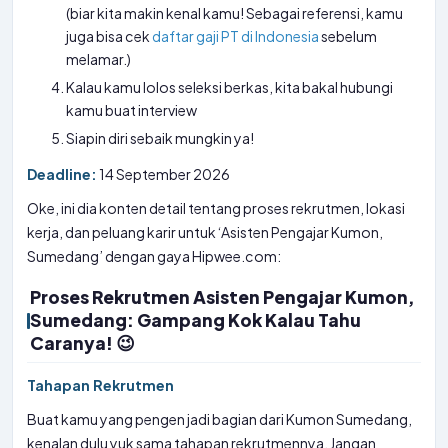
(biar kita makin kenal kamu! Sebagai referensi, kamu
juga bisa cek
daftar gaji PT di Indonesia
sebelum
melamar.)
Kalau kamu lolos seleksi berkas, kita bakal hubungi
kamu buat interview
Siapin diri sebaik mungkin ya!
Deadline:
14 September 2026
Oke, ini dia konten detail tentang proses rekrutmen, lokasi
kerja, dan peluang karir untuk ‘Asisten Pengajar Kumon,
Sumedang’ dengan gaya Hipwee.com:
Proses Rekrutmen Asisten Pengajar Kumon,
Sumedang: Gampang Kok Kalau Tahu
Caranya! 😉
Tahapan Rekrutmen
Buat kamu yang pengen jadi bagian dari Kumon Sumedang,
kenalan dulu yuk sama tahapan rekrutmennya. Jangan