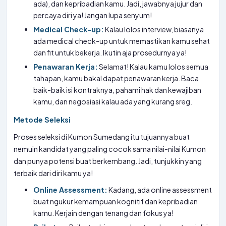
ada), dan kepribadian kamu. Jadi, jawabnya jujur dan
percaya diri ya! Jangan lupa senyum!
Medical Check-up:
Kalau lolos interview, biasanya
ada medical check-up untuk memastikan kamu sehat
dan fit untuk bekerja. Ikutin aja prosedurnya ya!
Penawaran Kerja:
Selamat! Kalau kamu lolos semua
tahapan, kamu bakal dapat penawaran kerja. Baca
baik-baik isi kontraknya, pahami hak dan kewajiban
kamu, dan negosiasi kalau ada yang kurang sreg.
Metode Seleksi
Proses seleksi di Kumon Sumedang itu tujuannya buat
nemuin kandidat yang paling cocok sama nilai-nilai Kumon
dan punya potensi buat berkembang. Jadi, tunjukkin yang
terbaik dari diri kamu ya!
Online Assessment:
Kadang, ada online assessment
buat ngukur kemampuan kognitif dan kepribadian
kamu. Kerjain dengan tenang dan fokus ya!