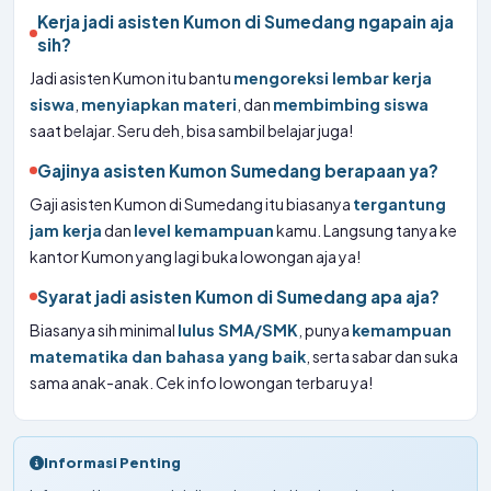
Kerja jadi asisten Kumon di Sumedang ngapain aja
sih?
Jadi asisten Kumon itu bantu
mengoreksi lembar kerja
siswa
,
menyiapkan materi
, dan
membimbing siswa
saat belajar. Seru deh, bisa sambil belajar juga!
Gajinya asisten Kumon Sumedang berapaan ya?
Gaji asisten Kumon di Sumedang itu biasanya
tergantung
jam kerja
dan
level kemampuan
kamu. Langsung tanya ke
kantor Kumon yang lagi buka lowongan aja ya!
Syarat jadi asisten Kumon di Sumedang apa aja?
Biasanya sih minimal
lulus SMA/SMK
, punya
kemampuan
matematika dan bahasa yang baik
, serta sabar dan suka
sama anak-anak. Cek info lowongan terbaru ya!
Informasi Penting