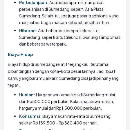
Perbelanjaan:
Ada beberapa mall dan pusat
perbelanjaan di Sumedang, seperti Asia Plaza
Sumedang. Selain itu, ada juga pasar tradisional yang
menjual berbagai macam kebutuhan sehari-hari.
Hiburan:
Ada beberapa tempat rekreasi di
Sumedang, seperti Situ Cileunca, Gunung Tampomas,
dan beberapa waterpark.
Biaya Hidup
Biaya hidup di Sumedang relatif terjangkau, terutama
dibandingkan dengan kota-kota besar lainnya. Jadi, buat
kamu yang baru mulai karir, Sumedang bisa jadi pilihan yang
tepat.
Hunian:
Harga sewa kamar kos di Sumedang mulai
dari Rp500.000 per bulan. Kalau mau sewa rumah,
harganya mulai dari Rp1.500.000 per bulan.
Konsumsi:
Biaya makan rata-rata di Sumedang
sekitar Rp 139.500 – Rp 360.400 per hari.