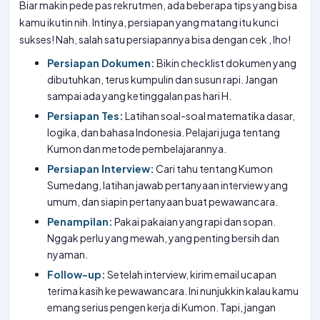
Biar makin pede pas rekrutmen, ada beberapa tips yang bisa
kamu ikutin nih. Intinya, persiapan yang matang itu kunci
sukses! Nah, salah satu persiapannya bisa dengan cek
, lho!
Persiapan Dokumen:
Bikin checklist dokumen yang
dibutuhkan, terus kumpulin dan susun rapi. Jangan
sampai ada yang ketinggalan pas hari H.
Persiapan Tes:
Latihan soal-soal matematika dasar,
logika, dan bahasa Indonesia. Pelajari juga tentang
Kumon dan metode pembelajarannya.
Persiapan Interview:
Cari tahu tentang Kumon
Sumedang, latihan jawab pertanyaan interview yang
umum, dan siapin pertanyaan buat pewawancara.
Penampilan:
Pakai pakaian yang rapi dan sopan.
Nggak perlu yang mewah, yang penting bersih dan
nyaman.
Follow-up:
Setelah interview, kirim email ucapan
terima kasih ke pewawancara. Ini nunjukkin kalau kamu
emang serius pengen kerja di Kumon. Tapi, jangan