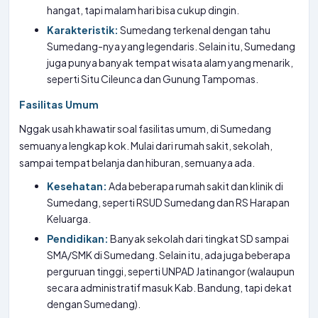
hangat, tapi malam hari bisa cukup dingin.
Karakteristik:
Sumedang terkenal dengan tahu
Sumedang-nya yang legendaris. Selain itu, Sumedang
juga punya banyak tempat wisata alam yang menarik,
seperti Situ Cileunca dan Gunung Tampomas.
Fasilitas Umum
Nggak usah khawatir soal fasilitas umum, di Sumedang
semuanya lengkap kok. Mulai dari rumah sakit, sekolah,
sampai tempat belanja dan hiburan, semuanya ada.
Kesehatan:
Ada beberapa rumah sakit dan klinik di
Sumedang, seperti RSUD Sumedang dan RS Harapan
Keluarga.
Pendidikan:
Banyak sekolah dari tingkat SD sampai
SMA/SMK di Sumedang. Selain itu, ada juga beberapa
perguruan tinggi, seperti UNPAD Jatinangor (walaupun
secara administratif masuk Kab. Bandung, tapi dekat
dengan Sumedang).