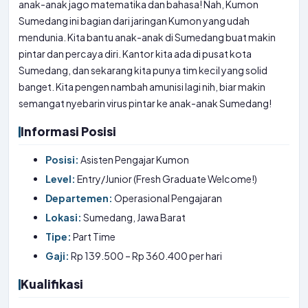
anak-anak jago matematika dan bahasa! Nah, Kumon
Sumedang ini bagian dari jaringan Kumon yang udah
mendunia. Kita bantu anak-anak di Sumedang buat makin
pintar dan percaya diri. Kantor kita ada di pusat kota
Sumedang, dan sekarang kita punya tim kecil yang solid
banget. Kita pengen nambah amunisi lagi nih, biar makin
semangat nyebarin virus pintar ke anak-anak Sumedang!
Informasi Posisi
Posisi:
Asisten Pengajar Kumon
Level:
Entry/Junior (Fresh Graduate Welcome!)
Departemen:
Operasional Pengajaran
Lokasi:
Sumedang, Jawa Barat
Tipe:
Part Time
Gaji:
Rp 139.500 – Rp 360.400 per hari
Kualifikasi