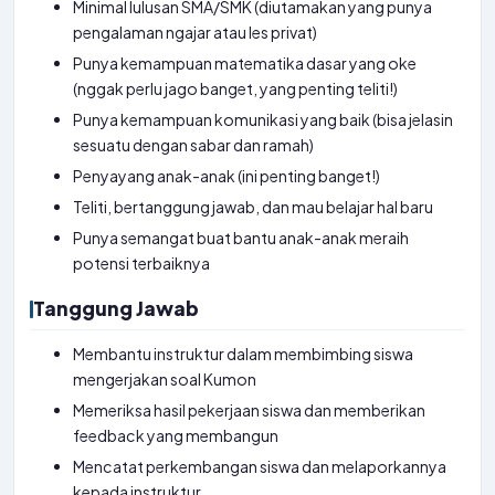
Minimal lulusan SMA/SMK (diutamakan yang punya
pengalaman ngajar atau les privat)
Punya kemampuan matematika dasar yang oke
(nggak perlu jago banget, yang penting teliti!)
Punya kemampuan komunikasi yang baik (bisa jelasin
sesuatu dengan sabar dan ramah)
Penyayang anak-anak (ini penting banget!)
Teliti, bertanggung jawab, dan mau belajar hal baru
Punya semangat buat bantu anak-anak meraih
potensi terbaiknya
Tanggung Jawab
Membantu instruktur dalam membimbing siswa
mengerjakan soal Kumon
Memeriksa hasil pekerjaan siswa dan memberikan
feedback yang membangun
Mencatat perkembangan siswa dan melaporkannya
kepada instruktur