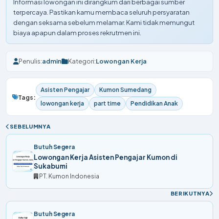
Informasi lowongan ini dirangkum dari berbagai sumber
terpercaya. Pastikan kamu membaca seluruh persyaratan
dengan seksama sebelum melamar. Kami tidak memungut
biaya apapun dalam proses rekrutmen ini.
Penulis:
admin
Kategori:
Lowongan Kerja
Asisten Pengajar
Kumon Sumedang
Tags:
lowongan kerja
part time
Pendidikan Anak
SEBELUMNYA
Butuh Segera
Lowongan Kerja Asisten Pengajar Kumon di
Sukabumi
PT. Kumon Indonesia
BERIKUTNYA
Butuh Segera