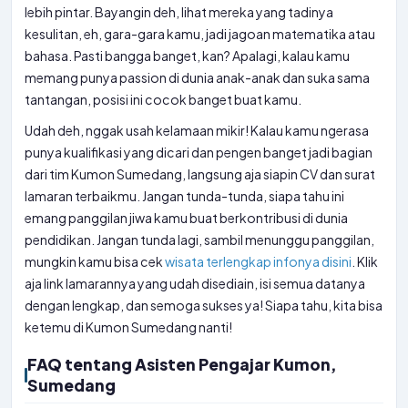
lebih pintar. Bayangin deh, lihat mereka yang tadinya
kesulitan, eh, gara-gara kamu, jadi jagoan matematika atau
bahasa. Pasti bangga banget, kan? Apalagi, kalau kamu
memang punya passion di dunia anak-anak dan suka sama
tantangan, posisi ini cocok banget buat kamu.
Udah deh, nggak usah kelamaan mikir! Kalau kamu ngerasa
punya kualifikasi yang dicari dan pengen banget jadi bagian
dari tim Kumon Sumedang, langsung aja siapin CV dan surat
lamaran terbaikmu. Jangan tunda-tunda, siapa tahu ini
emang panggilan jiwa kamu buat berkontribusi di dunia
pendidikan. Jangan tunda lagi, sambil menunggu panggilan,
mungkin kamu bisa cek
wisata terlengkap infonya disini
. Klik
aja link lamarannya yang udah disediain, isi semua datanya
dengan lengkap, dan semoga sukses ya! Siapa tahu, kita bisa
ketemu di Kumon Sumedang nanti!
FAQ tentang Asisten Pengajar Kumon,
Sumedang