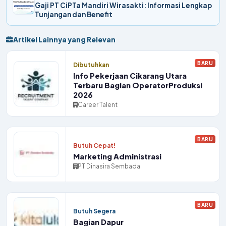
Gaji PT CiPTa Mandiri Wirasakti: Informasi Lengkap
Tunjangan dan Benefit
Artikel Lainnya yang Relevan
BARU
Dibutuhkan
Info Pekerjaan Cikarang Utara
Terbaru Bagian OperatorProduksi
2026
Career Talent
BARU
Butuh Cepat!
Marketing Administrasi
PT Dinasira Sembada
BARU
Butuh Segera
Bagian Dapur