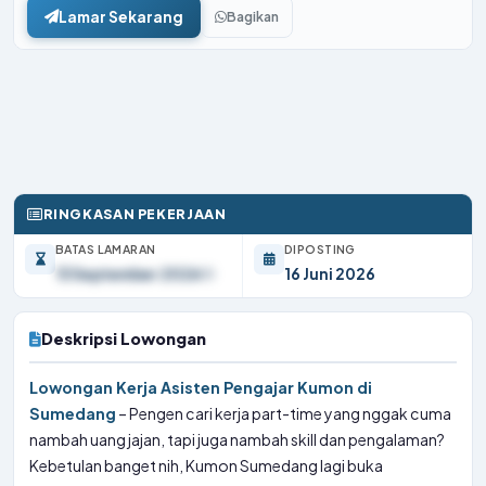
Lamar Sekarang
Bagikan
RINGKASAN PEKERJAAN
BATAS LAMARAN
DIPOSTING
13 September 2026
16 Juni 2026
Deskripsi Lowongan
Lowongan Kerja Asisten Pengajar Kumon di
Sumedang
– Pengen cari kerja part-time yang nggak cuma
nambah uang jajan, tapi juga nambah skill dan pengalaman?
Kebetulan banget nih, Kumon Sumedang lagi buka