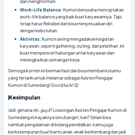
dan menghormati.
Work-Life Balance:
Kumon berusaha menciptakan
work-life balance yang baik buat karyawannya. Tapi,
tetap harus fleksibel dan bisa menyesuaikan diri
dengan kebutuhan.
Aktivitas:
Kumon sering mengadakan kegiatan
karyawan, seperti gathering, outing, dan pelatihan. Ini
buat mempererat hubungan antar karyawan dan
meningkatkan semangat kerja.
Semoga konten ini bermanfaat dan bisa membantu kamu
yang tertarik untuk melamar sebagai Asisten Pengajar
Kumon di Sumedang! Good luck! 😉
Kesimpulan
Jadi, gimana nih,
guys
? Lowongan Asisten Pengajar Kumon di
Sumedang ini kayaknya seru banget, kan? Selain bisa
nambah pengalaman di bidang pendidikan, kamu juga
berkesempatan buat bantu anak-anak berkembang dan jadi