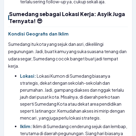
terlalu sering follow-up ya, cukup sekali aja.
Sumedang sebagai Lokasi Kerja: Asyik Juga
Ternyata! 😎
Kondisi Geografis dan Iklim
Sumedang itu kota yang sejuk dan asri, dikelilingi
pegunungan. Jadi, buat kamu yang suka suasana tenang dan
udara segar, Sumedang cocok banget buat jadi tempat
kerja.
Lokasi:
Lokasi Kumon di Sumedang biasanya
strategis, dekat dengan sekolah-sekolah dan
perumahan. Jadi, gampang diakses dan nggak terlalu
jauh dari pusat kota. Misalnya, di daerah perkotaan
seperti Sumedang Kota atau dekat area pendidikan
seperti Jatinangor. Kemudahan akses ini mirip dengan
mencari
, yang juga perlu lokasi strategis.
Iklim:
Iklim di Sumedang cenderung sejuk dan lembap,
terutama di daerah pegunungan. Siang hari biasanya