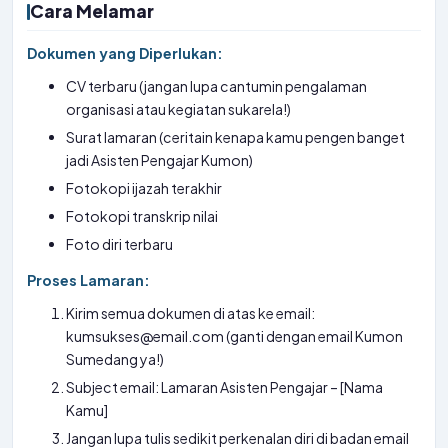
Cara Melamar
Dokumen yang Diperlukan:
CV terbaru (jangan lupa cantumin pengalaman
organisasi atau kegiatan sukarela!)
Surat lamaran (ceritain kenapa kamu pengen banget
jadi Asisten Pengajar Kumon)
Fotokopi ijazah terakhir
Fotokopi transkrip nilai
Foto diri terbaru
Proses Lamaran:
Kirim semua dokumen di atas ke email:
kumsukses@email.com (ganti dengan email Kumon
Sumedang ya!)
Subject email: Lamaran Asisten Pengajar – [Nama
Kamu]
Jangan lupa tulis sedikit perkenalan diri di badan email