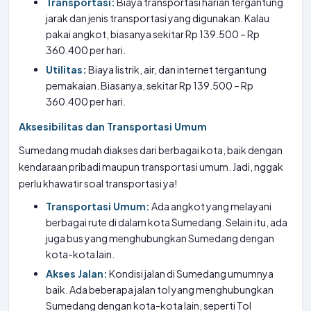
Transportasi:
Biaya transportasi harian tergantung
jarak dan jenis transportasi yang digunakan. Kalau
pakai angkot, biasanya sekitar Rp 139.500 – Rp
360.400 per hari.
Utilitas:
Biaya listrik, air, dan internet tergantung
pemakaian. Biasanya, sekitar Rp 139.500 – Rp
360.400 per hari.
Aksesibilitas dan Transportasi Umum
Sumedang mudah diakses dari berbagai kota, baik dengan
kendaraan pribadi maupun transportasi umum. Jadi, nggak
perlu khawatir soal transportasi ya!
Transportasi Umum:
Ada angkot yang melayani
berbagai rute di dalam kota Sumedang. Selain itu, ada
juga bus yang menghubungkan Sumedang dengan
kota-kota lain.
Akses Jalan:
Kondisi jalan di Sumedang umumnya
baik. Ada beberapa jalan tol yang menghubungkan
Sumedang dengan kota-kota lain, seperti Tol