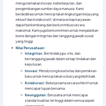
mengutamakan inovasi, keberlanjutan, dan
pengembangan sumber daya manusia. Kami
berdedikasi untuk menciptakan lingkungan kerja yang
inklusif dan kolaboratif, di mana setiap karyawan
dapat berkembang dan berkontribusi secara
maksimal. Kami juga berkomitmen untuk menjalankan
bisnis dengan integritas dan tanggung jawab sosial
yang tinggi.
Nilai Perusahaan:
Integritas:
Bertindak jujur, etis, dan
bertanggung jawab dalam setiap tindakan dan
keputusan.
Inovasi:
Mendorong kreativitas dan pemikiran
baru untuk menciptakan solusi yang lebih baik.
Kolaborasi:
Bekerja sama secara efektif untuk
mencapai tujuan bersama.
Keunggulan:
Berusaha untuk mencapai
standar kualitas tertinggi dalam semua aspek
operasional.