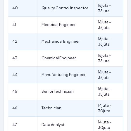
18juta –
40
Quality Control Inspector
38juta
18juta –
41
Electrical Engineer
38juta
18juta –
42
Mechanical Engineer
38juta
18juta –
43
Chemical Engineer
38juta
18juta –
44
Manufacturing Engineer
38juta
16juta –
45
Senior Technician
35juta
14juta –
46
Technician
30juta
14juta –
47
Data Analyst
30juta