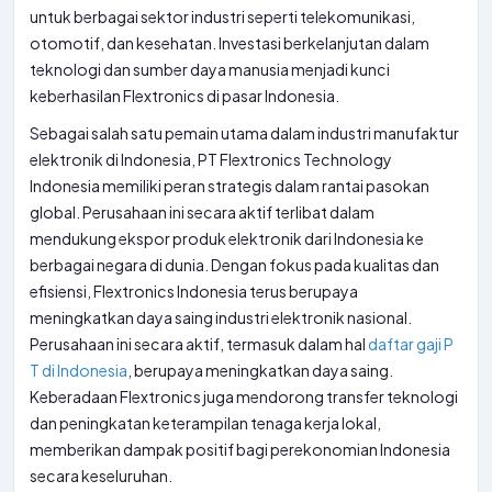
untuk berbagai sektor industri seperti telekomunikasi,
otomotif, dan kesehatan. Investasi berkelanjutan dalam
teknologi dan sumber daya manusia menjadi kunci
keberhasilan Flextronics di pasar Indonesia.
Sebagai salah satu pemain utama dalam industri manufaktur
elektronik di Indonesia, PT Flextronics Technology
Indonesia memiliki peran strategis dalam rantai pasokan
global. Perusahaan ini secara aktif terlibat dalam
mendukung ekspor produk elektronik dari Indonesia ke
berbagai negara di dunia. Dengan fokus pada kualitas dan
efisiensi, Flextronics Indonesia terus berupaya
meningkatkan daya saing industri elektronik nasional.
Perusahaan ini secara aktif, termasuk dalam hal
daftar gaji P
T di Indonesia
, berupaya meningkatkan daya saing.
Keberadaan Flextronics juga mendorong transfer teknologi
dan peningkatan keterampilan tenaga kerja lokal,
memberikan dampak positif bagi perekonomian Indonesia
secara keseluruhan.