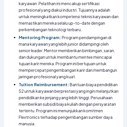
karyawan. Pelatihan ini mencakup sertifikasi
profesional yang diakui industri. Tujuannya adalah
untuk meningkatkan kompetensi teknis karyawan dan
memastikan mereka selalu up-to-date dengan
perkembangan teknologi terbaru.
Mentoring Program:
Program pendampingan di
mana karyawan yang lebih junior didampingi oleh
senior leader. Mentor memberikan bimbingan, saran,
dan dukungan untuk membantu mentee mencapai
tujuan karir mereka. Program ini bertujuan untuk
mempercepat pengembangan karir dan membangun
jaringan profesional yang kuat.
Tuition Reimbursement:
Bantuan biaya pendidikan
S2 untuk karyawan berprestasi yang ingin melanjutkan
pendidikan ke jenjang yang lebih tinggi. Perusahaan
memberikan subsidi biaya kuliah dengan persyaratan
tertentu. Program ini menunjukkan komitmen
Flextronics terhadap pengembangan sumber daya
manusia.