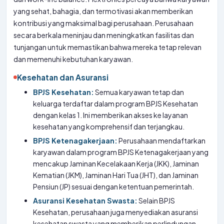
yang sehat, bahagia, dan termotivasi akan memberikan
kontribusi yang maksimal bagi perusahaan. Perusahaan
secara berkala meninjau dan meningkatkan fasilitas dan
tunjangan untuk memastikan bahwa mereka tetap relevan
dan memenuhi kebutuhan karyawan.
Kesehatan dan Asuransi
BPJS Kesehatan:
Semua karyawan tetap dan
keluarga terdaftar dalam program BPJS Kesehatan
dengan kelas 1. Ini memberikan akses ke layanan
kesehatan yang komprehensif dan terjangkau.
BPJS Ketenagakerjaan:
Perusahaan mendaftarkan
karyawan dalam program BPJS Ketenagakerjaan yang
mencakup Jaminan Kecelakaan Kerja (JKK), Jaminan
Kematian (JKM), Jaminan Hari Tua (JHT), dan Jaminan
Pensiun (JP) sesuai dengan ketentuan pemerintah.
Asuransi Kesehatan Swasta:
Selain BPJS
Kesehatan, perusahaan juga menyediakan asuransi
kesehatan swasta yang memberikan perlindungan