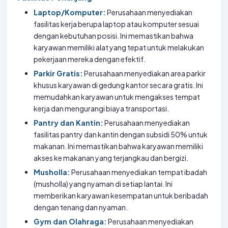
Laptop/Komputer:
Perusahaan menyediakan
fasilitas kerja berupa laptop atau komputer sesuai
dengan kebutuhan posisi. Ini memastikan bahwa
karyawan memiliki alat yang tepat untuk melakukan
pekerjaan mereka dengan efektif.
Parkir Gratis:
Perusahaan menyediakan area parkir
khusus karyawan di gedung kantor secara gratis. Ini
memudahkan karyawan untuk mengakses tempat
kerja dan mengurangi biaya transportasi.
Pantry dan Kantin:
Perusahaan menyediakan
fasilitas pantry dan kantin dengan subsidi 50% untuk
makanan. Ini memastikan bahwa karyawan memiliki
akses ke makanan yang terjangkau dan bergizi.
Musholla:
Perusahaan menyediakan tempat ibadah
(musholla) yang nyaman di setiap lantai. Ini
memberikan karyawan kesempatan untuk beribadah
dengan tenang dan nyaman.
Gym dan Olahraga:
Perusahaan menyediakan