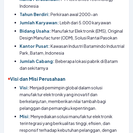
Indonesia
Tahun Berdiri:
Perkiraan awal 2000-an
Jumlah Karyawan:
Lebih dari 5.000 karyawan
Bidang Usaha:
Manufaktur Elektronik (EMS), Original
Design Manufacturer (ODM), Solusi Rantai Pasokan
Kantor Pusat:
Kawasan Industri Batamindo Industrial
Park, Batam, Indonesia
Jumlah Cabang:
Beberapa lokasi pabrik di Batam
dan sekitarnya
Visi dan Misi Perusahaan
Visi:
Menjadi pemimpin global dalam solusi
manufaktur elektronik yang inovatif dan
berkelanjutan, memberikan nilai tambah bagi
pelanggan dan pemangku kepentingan.
Misi:
Menyediakan solusi manufaktur elektronik
terintegrasi yang berkualitas tinggi, efisien, dan
responsif terhadap kebutuhan pelanggan, dengan