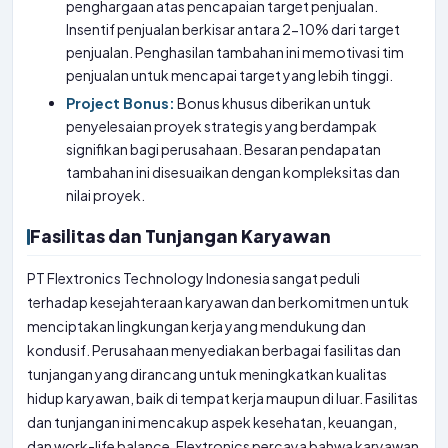
penghargaan atas pencapaian target penjualan.
Insentif penjualan berkisar antara 2-10% dari target
penjualan. Penghasilan tambahan ini memotivasi tim
penjualan untuk mencapai target yang lebih tinggi.
Project Bonus:
Bonus khusus diberikan untuk
penyelesaian proyek strategis yang berdampak
signifikan bagi perusahaan. Besaran pendapatan
tambahan ini disesuaikan dengan kompleksitas dan
nilai proyek.
Fasilitas dan Tunjangan Karyawan
PT Flextronics Technology Indonesia sangat peduli
terhadap kesejahteraan karyawan dan berkomitmen untuk
menciptakan lingkungan kerja yang mendukung dan
kondusif. Perusahaan menyediakan berbagai fasilitas dan
tunjangan yang dirancang untuk meningkatkan kualitas
hidup karyawan, baik di tempat kerja maupun di luar. Fasilitas
dan tunjangan ini mencakup aspek kesehatan, keuangan,
dan work-life balance. Flextronics percaya bahwa karyawan