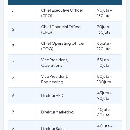
Chief Executive Officer
90juta –
1
(CEO)
180juta
Chief Financial Officer
70juta –
2
(CFO)
130juta
Chief Operating Officer
65juta –
3
(COO)
120juta
Vice President,
55juta –
4
Operations
110juta
Vice President,
50juta –
5
Engineering
100juta
45juta –
6
Direktur HRD
90juta
40juta –
7
Direktur Marketing
80juta
40juta –
8
Direktur Sales