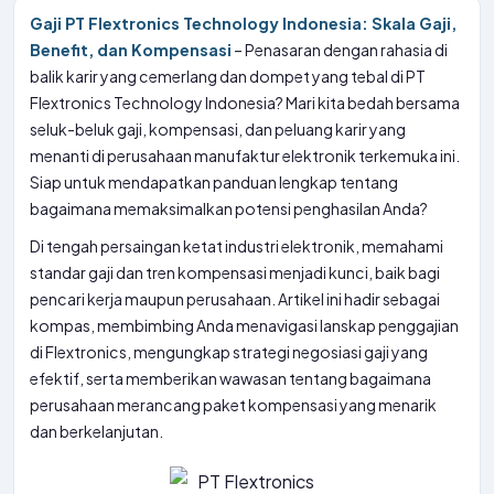
Gaji PT Flextronics Technology Indonesia: Skala Gaji,
Benefit, dan Kompensasi
– Penasaran dengan rahasia di
balik karir yang cemerlang dan dompet yang tebal di PT
Flextronics Technology Indonesia? Mari kita bedah bersama
seluk-beluk gaji, kompensasi, dan peluang karir yang
menanti di perusahaan manufaktur elektronik terkemuka ini.
Siap untuk mendapatkan panduan lengkap tentang
bagaimana memaksimalkan potensi penghasilan Anda?
Di tengah persaingan ketat industri elektronik, memahami
standar gaji dan tren kompensasi menjadi kunci, baik bagi
pencari kerja maupun perusahaan. Artikel ini hadir sebagai
kompas, membimbing Anda menavigasi lanskap penggajian
di Flextronics, mengungkap strategi negosiasi gaji yang
efektif, serta memberikan wawasan tentang bagaimana
perusahaan merancang paket kompensasi yang menarik
dan berkelanjutan.