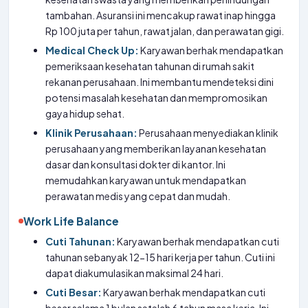
tambahan. Asuransi ini mencakup rawat inap hingga
Rp 100 juta per tahun, rawat jalan, dan perawatan gigi.
Medical Check Up:
Karyawan berhak mendapatkan
pemeriksaan kesehatan tahunan di rumah sakit
rekanan perusahaan. Ini membantu mendeteksi dini
potensi masalah kesehatan dan mempromosikan
gaya hidup sehat.
Klinik Perusahaan:
Perusahaan menyediakan klinik
perusahaan yang memberikan layanan kesehatan
dasar dan konsultasi dokter di kantor. Ini
memudahkan karyawan untuk mendapatkan
perawatan medis yang cepat dan mudah.
Work Life Balance
Cuti Tahunan:
Karyawan berhak mendapatkan cuti
tahunan sebanyak 12-15 hari kerja per tahun. Cuti ini
dapat diakumulasikan maksimal 24 hari.
Cuti Besar:
Karyawan berhak mendapatkan cuti