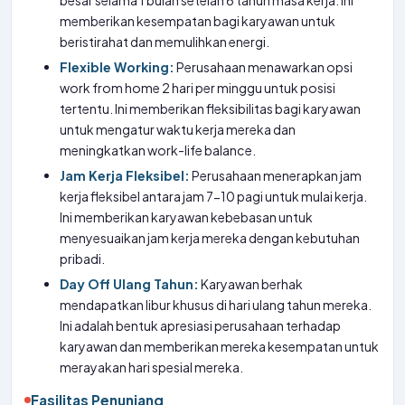
besar selama 1 bulan setelah 6 tahun masa kerja. Ini
memberikan kesempatan bagi karyawan untuk
beristirahat dan memulihkan energi.
Flexible Working:
Perusahaan menawarkan opsi
work from home 2 hari per minggu untuk posisi
tertentu. Ini memberikan fleksibilitas bagi karyawan
untuk mengatur waktu kerja mereka dan
meningkatkan work-life balance.
Jam Kerja Fleksibel:
Perusahaan menerapkan jam
kerja fleksibel antara jam 7-10 pagi untuk mulai kerja.
Ini memberikan karyawan kebebasan untuk
menyesuaikan jam kerja mereka dengan kebutuhan
pribadi.
Day Off Ulang Tahun:
Karyawan berhak
mendapatkan libur khusus di hari ulang tahun mereka.
Ini adalah bentuk apresiasi perusahaan terhadap
karyawan dan memberikan mereka kesempatan untuk
merayakan hari spesial mereka.
Fasilitas Penunjang