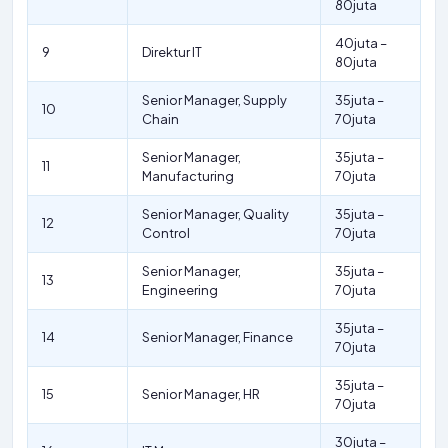
80juta
40juta –
9
Direktur IT
80juta
Senior Manager, Supply
35juta –
10
Chain
70juta
Senior Manager,
35juta –
11
Manufacturing
70juta
Senior Manager, Quality
35juta –
12
Control
70juta
Senior Manager,
35juta –
13
Engineering
70juta
35juta –
14
Senior Manager, Finance
70juta
35juta –
15
Senior Manager, HR
70juta
30juta –