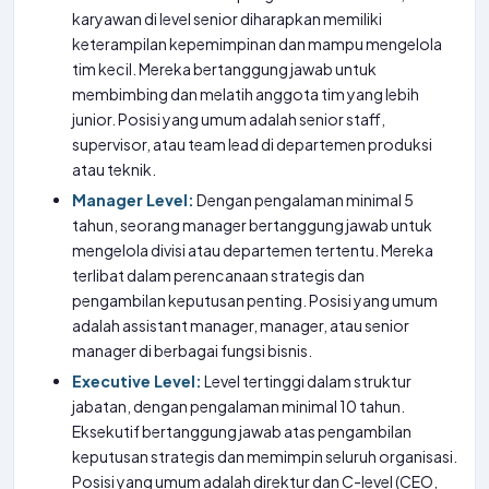
karyawan di level senior diharapkan memiliki
keterampilan kepemimpinan dan mampu mengelola
tim kecil. Mereka bertanggung jawab untuk
membimbing dan melatih anggota tim yang lebih
junior. Posisi yang umum adalah senior staff,
supervisor, atau team lead di departemen produksi
atau teknik.
Manager Level:
Dengan pengalaman minimal 5
tahun, seorang manager bertanggung jawab untuk
mengelola divisi atau departemen tertentu. Mereka
terlibat dalam perencanaan strategis dan
pengambilan keputusan penting. Posisi yang umum
adalah assistant manager, manager, atau senior
manager di berbagai fungsi bisnis.
Executive Level:
Level tertinggi dalam struktur
jabatan, dengan pengalaman minimal 10 tahun.
Eksekutif bertanggung jawab atas pengambilan
keputusan strategis dan memimpin seluruh organisasi.
Posisi yang umum adalah direktur dan C-level (CEO,