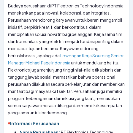
Budaya perusahaan di PT Flextronics Technology Indonesia
menekankan pada inovasi, kolaborasi, dan integritas.
Perusahaan mendorong karyawan untuk berani mengambil
inisiatif, berpikir kreatif, dan berkontribusi dalam
menciptakan solusi inovatif bagi pelanggan. Kerja sama tim
dan komunikasi yang efektif menjadi fondasi penting dalam
mencapai tujuan bersama. Karyawan didorong
berkolaborasi, apalagi ada
Lowongan Kerja Sourcing Senior
Manager Michael Page Indonesia
untuk mendukung hal itu.
Flextronics juga menjunjung tinggi nilai-nilai etika bisnis dan
tanggung jawab sosial, memastikan bahwa operasional
perusahaan dilakukan secara berkelanjutan dan memberikan
manfaat bagi masyarakat sekitar. Perusahaan juga memiliki
program keberagaman dan inklusi yang kuat, memastikan
semua karyawan merasa dihargai dan memiliki kesempatan
yang sama untuk berkembang.
Informasi Perusahaan
Nama Perusahaan:
PT Flextronics Technology