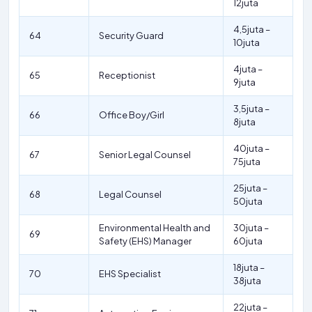
12juta
4,5juta –
64
Security Guard
10juta
4juta –
65
Receptionist
9juta
3,5juta –
66
Office Boy/Girl
8juta
40juta –
67
Senior Legal Counsel
75juta
25juta –
68
Legal Counsel
50juta
Environmental Health and
30juta –
69
Safety (EHS) Manager
60juta
18juta –
70
EHS Specialist
38juta
22juta –