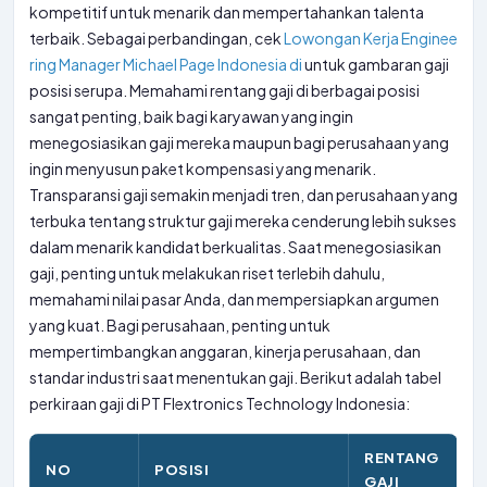
kompetitif untuk menarik dan mempertahankan talenta
terbaik. Sebagai perbandingan, cek
Lowongan Kerja Enginee
ring Manager Michael Page Indonesia di
untuk gambaran gaji
posisi serupa. Memahami rentang gaji di berbagai posisi
sangat penting, baik bagi karyawan yang ingin
menegosiasikan gaji mereka maupun bagi perusahaan yang
ingin menyusun paket kompensasi yang menarik.
Transparansi gaji semakin menjadi tren, dan perusahaan yang
terbuka tentang struktur gaji mereka cenderung lebih sukses
dalam menarik kandidat berkualitas. Saat menegosiasikan
gaji, penting untuk melakukan riset terlebih dahulu,
memahami nilai pasar Anda, dan mempersiapkan argumen
yang kuat. Bagi perusahaan, penting untuk
mempertimbangkan anggaran, kinerja perusahaan, dan
standar industri saat menentukan gaji. Berikut adalah tabel
perkiraan gaji di PT Flextronics Technology Indonesia:
RENTANG
NO
POSISI
GAJI