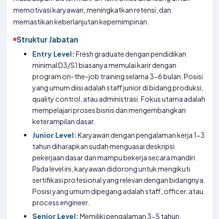
memotivasi karyawan, meningkatkan retensi, dan
memastikan keberlanjutan kepemimpinan.
Struktur Jabatan
Entry Level:
Fresh graduate dengan pendidikan
minimal D3/S1 biasanya memulai karir dengan
program on-the-job training selama 3-6 bulan. Posisi
yang umum diisi adalah staff junior di bidang produksi,
quality control, atau administrasi. Fokus utama adalah
mempelajari proses bisnis dan mengembangkan
keterampilan dasar.
Junior Level:
Karyawan dengan pengalaman kerja 1-3
tahun diharapkan sudah menguasai deskripsi
pekerjaan dasar dan mampu bekerja secara mandiri.
Pada level ini, karyawan didorong untuk mengikuti
sertifikasi profesional yang relevan dengan bidangnya.
Posisi yang umum dipegang adalah staff, officer, atau
process engineer.
Senior Level:
Memiliki pengalaman 3-5 tahun,