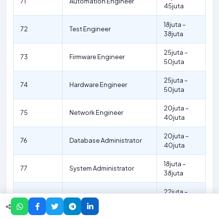
71
Automation Engineer
45juta
18juta –
72
Test Engineer
38juta
25juta –
73
Firmware Engineer
50juta
25juta –
74
Hardware Engineer
50juta
20juta –
75
Network Engineer
40juta
20juta –
76
Database Administrator
40juta
18juta –
77
System Administrator
38juta
22juta –
78
Software Developer
45juta