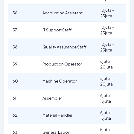
10juta –
56
Accounting Assistant
25juta
10juta –
57
IT Support Staff
25juta
10juta –
58
Quality Assurance Staff
25juta
8juta –
59
Production Operator
20juta
8juta –
60
Machine Operator
20juta
6juta –
61
Assembler
15juta
6juta –
62
Material Handler
15juta
5juta –
63
General Labor