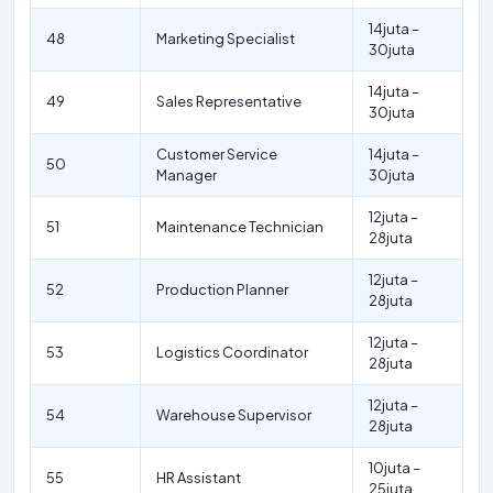
14juta –
48
Marketing Specialist
30juta
14juta –
49
Sales Representative
30juta
Customer Service
14juta –
50
Manager
30juta
12juta –
51
Maintenance Technician
28juta
12juta –
52
Production Planner
28juta
12juta –
53
Logistics Coordinator
28juta
12juta –
54
Warehouse Supervisor
28juta
10juta –
55
HR Assistant
25juta