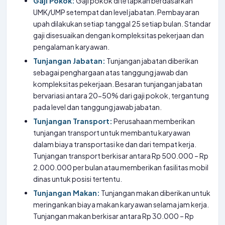
Gaji Pokok:
Gaji pokok ditetapkan berdasarkan
UMK/UMP setempat dan level jabatan. Pembayaran
upah dilakukan setiap tanggal 25 setiap bulan. Standar
gaji disesuaikan dengan kompleksitas pekerjaan dan
pengalaman karyawan.
Tunjangan Jabatan:
Tunjangan jabatan diberikan
sebagai penghargaan atas tanggung jawab dan
kompleksitas pekerjaan. Besaran tunjangan jabatan
bervariasi antara 20-50% dari gaji pokok, tergantung
pada level dan tanggung jawab jabatan.
Tunjangan Transport:
Perusahaan memberikan
tunjangan transport untuk membantu karyawan
dalam biaya transportasi ke dan dari tempat kerja.
Tunjangan transport berkisar antara Rp 500.000 – Rp
2.000.000 per bulan atau memberikan fasilitas mobil
dinas untuk posisi tertentu.
Tunjangan Makan:
Tunjangan makan diberikan untuk
meringankan biaya makan karyawan selama jam kerja.
Tunjangan makan berkisar antara Rp 30.000 – Rp