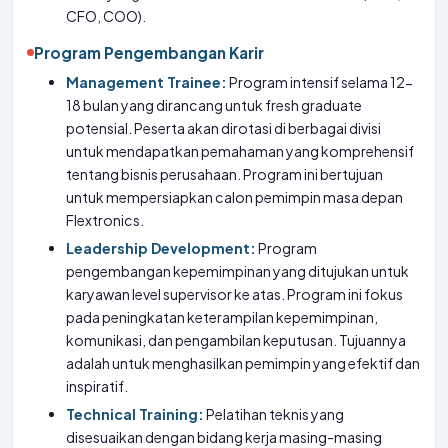
CFO, COO).
Program Pengembangan Karir
Management Trainee:
Program intensif selama 12-
18 bulan yang dirancang untuk fresh graduate
potensial. Peserta akan dirotasi di berbagai divisi
untuk mendapatkan pemahaman yang komprehensif
tentang bisnis perusahaan. Program ini bertujuan
untuk mempersiapkan calon pemimpin masa depan
Flextronics.
Leadership Development:
Program
pengembangan kepemimpinan yang ditujukan untuk
karyawan level supervisor ke atas. Program ini fokus
pada peningkatan keterampilan kepemimpinan,
komunikasi, dan pengambilan keputusan. Tujuannya
adalah untuk menghasilkan pemimpin yang efektif dan
inspiratif.
Technical Training:
Pelatihan teknis yang
disesuaikan dengan bidang kerja masing-masing