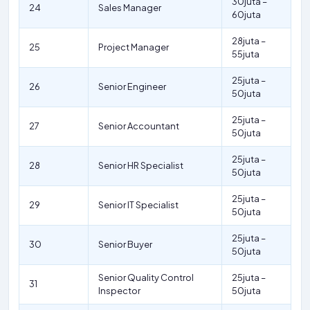
30juta –
24
Sales Manager
60juta
28juta –
25
Project Manager
55juta
25juta –
26
Senior Engineer
50juta
25juta –
27
Senior Accountant
50juta
25juta –
28
Senior HR Specialist
50juta
25juta –
29
Senior IT Specialist
50juta
25juta –
30
Senior Buyer
50juta
Senior Quality Control
25juta –
31
Inspector
50juta