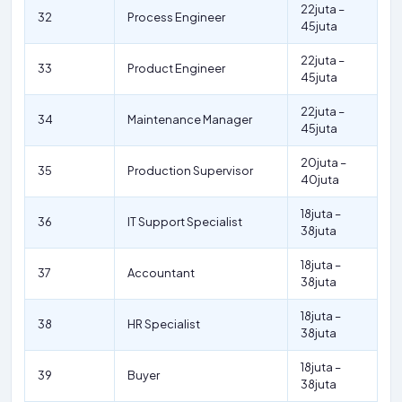
22juta –
32
Process Engineer
45juta
22juta –
33
Product Engineer
45juta
22juta –
34
Maintenance Manager
45juta
20juta –
35
Production Supervisor
40juta
18juta –
36
IT Support Specialist
38juta
18juta –
37
Accountant
38juta
18juta –
38
HR Specialist
38juta
18juta –
39
Buyer
38juta