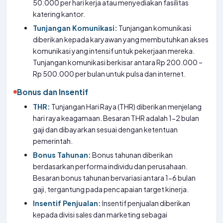
50.000 per hari kerja atau menyediakan fasilitas
katering kantor.
Tunjangan Komunikasi:
Tunjangan komunikasi
diberikan kepada karyawan yang membutuhkan akses
komunikasi yang intensif untuk pekerjaan mereka.
Tunjangan komunikasi berkisar antara Rp 200.000 –
Rp 500.000 per bulan untuk pulsa dan internet.
Bonus dan Insentif
THR:
Tunjangan Hari Raya (THR) diberikan menjelang
hari raya keagamaan. Besaran THR adalah 1-2 bulan
gaji dan dibayarkan sesuai dengan ketentuan
pemerintah.
Bonus Tahunan:
Bonus tahunan diberikan
berdasarkan performa individu dan perusahaan.
Besaran bonus tahunan bervariasi antara 1-6 bulan
gaji, tergantung pada pencapaian target kinerja.
Insentif Penjualan:
Insentif penjualan diberikan
kepada divisi sales dan marketing sebagai