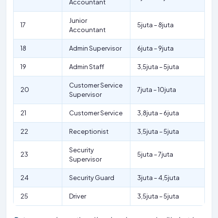
Accountant
Junior
17
5juta – 8juta
Accountant
18
Admin Supervisor
6juta – 9juta
19
Admin Staff
3,5juta – 5juta
Customer Service
20
7juta – 10juta
Supervisor
21
Customer Service
3,8juta – 6juta
22
Receptionist
3,5juta – 5juta
Security
23
5juta – 7juta
Supervisor
24
Security Guard
3juta – 4,5juta
25
Driver
3,5juta – 5juta