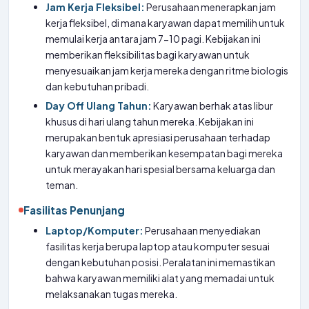
Jam Kerja Fleksibel:
Perusahaan menerapkan jam
kerja fleksibel, di mana karyawan dapat memilih untuk
memulai kerja antara jam 7-10 pagi. Kebijakan ini
memberikan fleksibilitas bagi karyawan untuk
menyesuaikan jam kerja mereka dengan ritme biologis
dan kebutuhan pribadi.
Day Off Ulang Tahun:
Karyawan berhak atas libur
khusus di hari ulang tahun mereka. Kebijakan ini
merupakan bentuk apresiasi perusahaan terhadap
karyawan dan memberikan kesempatan bagi mereka
untuk merayakan hari spesial bersama keluarga dan
teman.
Fasilitas Penunjang
Laptop/Komputer:
Perusahaan menyediakan
fasilitas kerja berupa laptop atau komputer sesuai
dengan kebutuhan posisi. Peralatan ini memastikan
bahwa karyawan memiliki alat yang memadai untuk
melaksanakan tugas mereka.