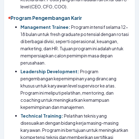
level (CEO, CFO, COO).
Program Pengembangan Karir
Management Trainee:
Program intensif selama 12-
18 bulan untuk fresh graduate potensial dengan rotasi
di berbagai divisi, seperti operasional, keuangan,
marketing, dan HR. Tujuan program ini adalah untuk
mempersiapkan calon pemimpin masa depan
perusahaan.
Leadership Development:
Program
pengembangan kepemimpinan yang dirancang
khusus untuk karyawan level supervisor ke atas.
Program ini meliputi pelatihan, mentoring, dan
coaching untuk meningkatkan kemampuan
kepemimpinan dan manajemen.
Technical Training:
Pelatihan teknis yang
disesuaikan dengan bidang kerja masing-masing
karyawan. Program ini bertujuan untuk meningkatkan
kompetensi teknis dan memberikan sertifikasi