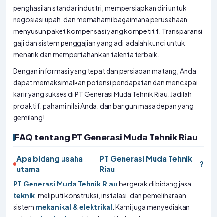
penghasilan standar industri, mempersiapkan diri untuk
negosiasi upah, dan memahami bagaimana perusahaan
menyusun paket kompensasi yang kompetitif. Transparansi
gaji dan sistem penggajian yang adil adalah kunci untuk
menarik dan mempertahankan talenta terbaik.
Dengan informasi yang tepat dan persiapan matang, Anda
dapat memaksimalkan potensi pendapatan dan mencapai
karir yang sukses di PT Generasi Muda Tehnik Riau. Jadilah
proaktif, pahami nilai Anda, dan bangun masa depan yang
gemilang!
FAQ tentang PT Generasi Muda Tehnik Riau
Apa bidang usaha
PT Generasi Muda Tehnik
?
utama
Riau
PT Generasi Muda Tehnik Riau
bergerak di bidang jasa
teknik
, meliputi konstruksi, instalasi, dan pemeliharaan
sistem
mekanikal & elektrikal
. Kami juga menyediakan