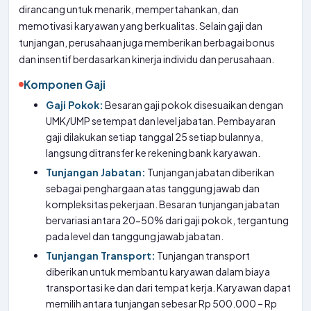
dirancang untuk menarik, mempertahankan, dan
memotivasi karyawan yang berkualitas. Selain gaji dan
tunjangan, perusahaan juga memberikan berbagai bonus
dan insentif berdasarkan kinerja individu dan perusahaan.
Komponen Gaji
Gaji Pokok:
Besaran gaji pokok disesuaikan dengan
UMK/UMP setempat dan level jabatan. Pembayaran
gaji dilakukan setiap tanggal 25 setiap bulannya,
langsung ditransfer ke rekening bank karyawan.
Tunjangan Jabatan:
Tunjangan jabatan diberikan
sebagai penghargaan atas tanggung jawab dan
kompleksitas pekerjaan. Besaran tunjangan jabatan
bervariasi antara 20-50% dari gaji pokok, tergantung
pada level dan tanggung jawab jabatan.
Tunjangan Transport:
Tunjangan transport
diberikan untuk membantu karyawan dalam biaya
transportasi ke dan dari tempat kerja. Karyawan dapat
memilih antara tunjangan sebesar Rp 500.000 – Rp