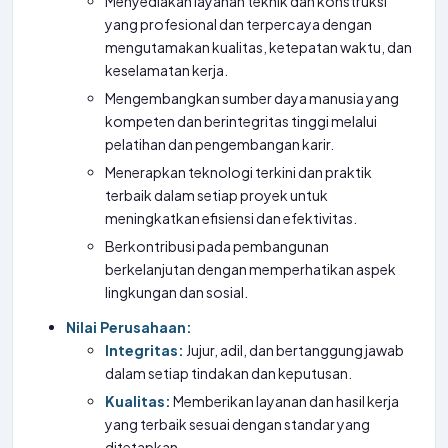
Menyediakan layanan teknik dan konstruksi
yang profesional dan terpercaya dengan
mengutamakan kualitas, ketepatan waktu, dan
keselamatan kerja.
Mengembangkan sumber daya manusia yang
kompeten dan berintegritas tinggi melalui
pelatihan dan pengembangan karir.
Menerapkan teknologi terkini dan praktik
terbaik dalam setiap proyek untuk
meningkatkan efisiensi dan efektivitas.
Berkontribusi pada pembangunan
berkelanjutan dengan memperhatikan aspek
lingkungan dan sosial.
Nilai Perusahaan:
Integritas:
Jujur, adil, dan bertanggung jawab
dalam setiap tindakan dan keputusan.
Kualitas:
Memberikan layanan dan hasil kerja
yang terbaik sesuai dengan standar yang
ditetapkan.