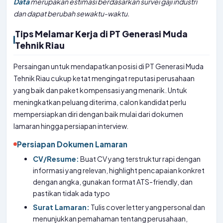
Data
merupakan estimasi berdasarkan survei gaji industri
dan dapat berubah sewaktu-waktu.
Tips Melamar Kerja di PT Generasi Muda
Tehnik Riau
Persaingan untuk mendapatkan posisi di PT Generasi Muda
Tehnik Riau cukup ketat mengingat reputasi perusahaan
yang baik dan paket kompensasi yang menarik. Untuk
meningkatkan peluang diterima, calon kandidat perlu
mempersiapkan diri dengan baik mulai dari dokumen
lamaran hingga persiapan interview.
Persiapan Dokumen Lamaran
CV/Resume:
Buat CV yang terstruktur rapi dengan
informasi yang relevan, highlight pencapaian konkret
dengan angka, gunakan format ATS-friendly, dan
pastikan tidak ada typo
Surat Lamaran:
Tulis cover letter yang personal dan
menunjukkan pemahaman tentang perusahaan,