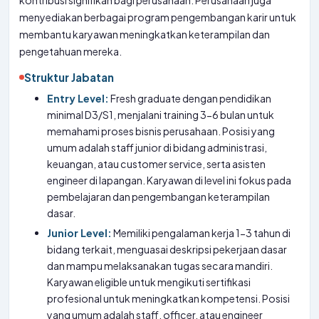
kontribusi signifikan bagi perusahaan. Perusahaan juga
menyediakan berbagai program pengembangan karir untuk
membantu karyawan meningkatkan keterampilan dan
pengetahuan mereka.
Struktur Jabatan
Entry Level:
Fresh graduate dengan pendidikan
minimal D3/S1, menjalani training 3-6 bulan untuk
memahami proses bisnis perusahaan. Posisi yang
umum adalah staff junior di bidang administrasi,
keuangan, atau customer service, serta asisten
engineer di lapangan. Karyawan di level ini fokus pada
pembelajaran dan pengembangan keterampilan
dasar.
Junior Level:
Memiliki pengalaman kerja 1-3 tahun di
bidang terkait, menguasai deskripsi pekerjaan dasar
dan mampu melaksanakan tugas secara mandiri.
Karyawan eligible untuk mengikuti sertifikasi
profesional untuk meningkatkan kompetensi. Posisi
yang umum adalah staff, officer, atau engineer