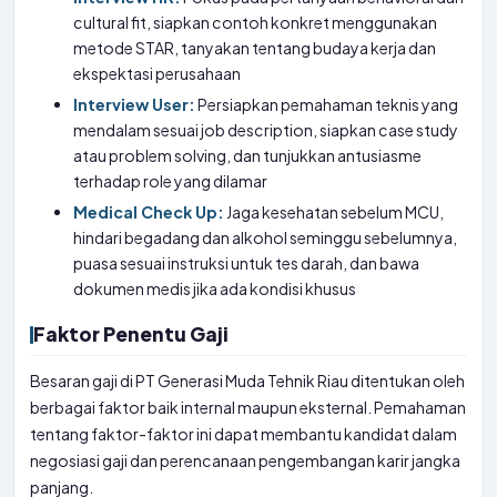
cultural fit, siapkan contoh konkret menggunakan
metode STAR, tanyakan tentang budaya kerja dan
ekspektasi perusahaan
Interview User:
Persiapkan pemahaman teknis yang
mendalam sesuai job description, siapkan case study
atau problem solving, dan tunjukkan antusiasme
terhadap role yang dilamar
Medical Check Up:
Jaga kesehatan sebelum MCU,
hindari begadang dan alkohol seminggu sebelumnya,
puasa sesuai instruksi untuk tes darah, dan bawa
dokumen medis jika ada kondisi khusus
Faktor Penentu Gaji
Besaran gaji di PT Generasi Muda Tehnik Riau ditentukan oleh
berbagai faktor baik internal maupun eksternal. Pemahaman
tentang faktor-faktor ini dapat membantu kandidat dalam
negosiasi gaji dan perencanaan pengembangan karir jangka
panjang.