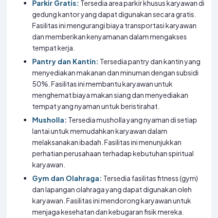
Parkir Gratis:
Tersedia area parkir khusus karyawan di
gedung kantor yang dapat digunakan secara gratis.
Fasilitas ini mengurangi biaya transportasi karyawan
dan memberikan kenyamanan dalam mengakses
tempat kerja.
Pantry dan Kantin:
Tersedia pantry dan kantin yang
menyediakan makanan dan minuman dengan subsidi
50%. Fasilitas ini membantu karyawan untuk
menghemat biaya makan siang dan menyediakan
tempat yang nyaman untuk beristirahat.
Musholla:
Tersedia musholla yang nyaman di setiap
lantai untuk memudahkan karyawan dalam
melaksanakan ibadah. Fasilitas ini menunjukkan
perhatian perusahaan terhadap kebutuhan spiritual
karyawan.
Gym dan Olahraga:
Tersedia fasilitas fitness (gym)
dan lapangan olahraga yang dapat digunakan oleh
karyawan. Fasilitas ini mendorong karyawan untuk
menjaga kesehatan dan kebugaran fisik mereka.