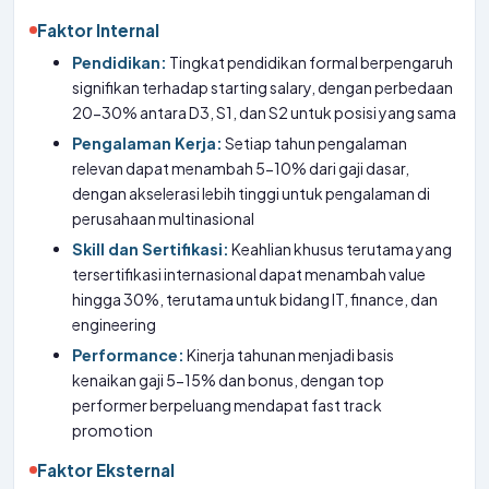
Faktor Internal
Pendidikan:
Tingkat pendidikan formal berpengaruh
signifikan terhadap starting salary, dengan perbedaan
20-30% antara D3, S1, dan S2 untuk posisi yang sama
Pengalaman Kerja:
Setiap tahun pengalaman
relevan dapat menambah 5-10% dari gaji dasar,
dengan akselerasi lebih tinggi untuk pengalaman di
perusahaan multinasional
Skill dan Sertifikasi:
Keahlian khusus terutama yang
tersertifikasi internasional dapat menambah value
hingga 30%, terutama untuk bidang IT, finance, dan
engineering
Performance:
Kinerja tahunan menjadi basis
kenaikan gaji 5-15% dan bonus, dengan top
performer berpeluang mendapat fast track
promotion
Faktor Eksternal