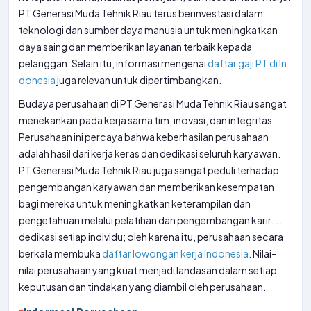
PT Generasi Muda Tehnik Riau terus berinvestasi dalam
teknologi dan sumber daya manusia untuk meningkatkan
daya saing dan memberikan layanan terbaik kepada
pelanggan. Selain itu, informasi mengenai
daftar gaji PT di In
donesia
juga relevan untuk dipertimbangkan.
Budaya perusahaan di PT Generasi Muda Tehnik Riau sangat
menekankan pada kerja sama tim, inovasi, dan integritas.
Perusahaan ini percaya bahwa keberhasilan perusahaan
adalah hasil dari kerja keras dan dedikasi seluruh karyawan.
PT Generasi Muda Tehnik Riau juga sangat peduli terhadap
pengembangan karyawan dan memberikan kesempatan
bagi mereka untuk meningkatkan keterampilan dan
pengetahuan melalui pelatihan dan pengembangan karir. …
dedikasi setiap individu; oleh karena itu, perusahaan secara
berkala membuka
daftar lowongan kerja Indonesia
. Nilai-
nilai perusahaan yang kuat menjadi landasan dalam setiap
keputusan dan tindakan yang diambil oleh perusahaan.