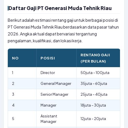
Daftar Gaji PT Generasi Muda Tehnik Riau
Berikut adalah estimasi rentang gaji untuk berbagai posisi di
PT Generasi Muda Tehnik Riau berdasarkan data pasar tahun
2026. Angka aktual dapat bervariasi tergantung
pengalaman, kualifikasi, dan lokasi kerja.
RENTANG GAJI
NO
POSISI
(PER BULAN)
1
Director
50juta – 100juta
2
General Manager
35juta – 60juta
3
Senior Manager
25juta – 40juta
4
Manager
18juta – 30juta
Assistant
5
12juta – 20juta
Manager