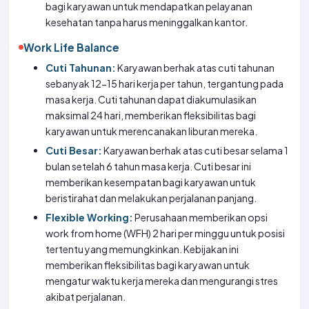
bagi karyawan untuk mendapatkan pelayanan
kesehatan tanpa harus meninggalkan kantor.
Work Life Balance
Cuti Tahunan:
Karyawan berhak atas cuti tahunan
sebanyak 12-15 hari kerja per tahun, tergantung pada
masa kerja. Cuti tahunan dapat diakumulasikan
maksimal 24 hari, memberikan fleksibilitas bagi
karyawan untuk merencanakan liburan mereka.
Cuti Besar:
Karyawan berhak atas cuti besar selama 1
bulan setelah 6 tahun masa kerja. Cuti besar ini
memberikan kesempatan bagi karyawan untuk
beristirahat dan melakukan perjalanan panjang.
Flexible Working:
Perusahaan memberikan opsi
work from home (WFH) 2 hari per minggu untuk posisi
tertentu yang memungkinkan. Kebijakan ini
memberikan fleksibilitas bagi karyawan untuk
mengatur waktu kerja mereka dan mengurangi stres
akibat perjalanan.