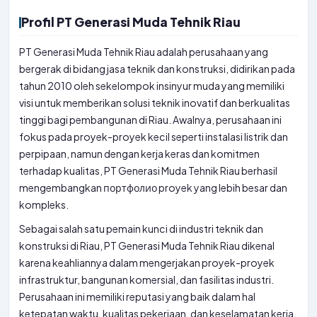
Profil PT Generasi Muda Tehnik Riau
PT Generasi Muda Tehnik Riau adalah perusahaan yang
bergerak di bidang jasa teknik dan konstruksi, didirikan pada
tahun 2010 oleh sekelompok insinyur muda yang memiliki
visi untuk memberikan solusi teknik inovatif dan berkualitas
tinggi bagi pembangunan di Riau. Awalnya, perusahaan ini
fokus pada proyek-proyek kecil seperti instalasi listrik dan
perpipaan, namun dengan kerja keras dan komitmen
terhadap kualitas, PT Generasi Muda Tehnik Riau berhasil
mengembangkan портфолио proyek yang lebih besar dan
kompleks.
Sebagai salah satu pemain kunci di industri teknik dan
konstruksi di Riau, PT Generasi Muda Tehnik Riau dikenal
karena keahliannya dalam mengerjakan proyek-proyek
infrastruktur, bangunan komersial, dan fasilitas industri.
Perusahaan ini memiliki reputasi yang baik dalam hal
ketepatan waktu, kualitas pekerjaan, dan keselamatan kerja.