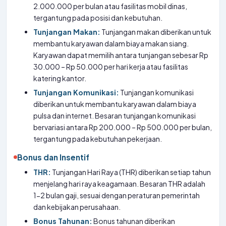
2.000.000 per bulan atau fasilitas mobil dinas,
tergantung pada posisi dan kebutuhan.
Tunjangan Makan:
Tunjangan makan diberikan untuk
membantu karyawan dalam biaya makan siang.
Karyawan dapat memilih antara tunjangan sebesar Rp
30.000 – Rp 50.000 per hari kerja atau fasilitas
katering kantor.
Tunjangan Komunikasi:
Tunjangan komunikasi
diberikan untuk membantu karyawan dalam biaya
pulsa dan internet. Besaran tunjangan komunikasi
bervariasi antara Rp 200.000 – Rp 500.000 per bulan,
tergantung pada kebutuhan pekerjaan.
Bonus dan Insentif
THR:
Tunjangan Hari Raya (THR) diberikan setiap tahun
menjelang hari raya keagamaan. Besaran THR adalah
1-2 bulan gaji, sesuai dengan peraturan pemerintah
dan kebijakan perusahaan.
Bonus Tahunan:
Bonus tahunan diberikan