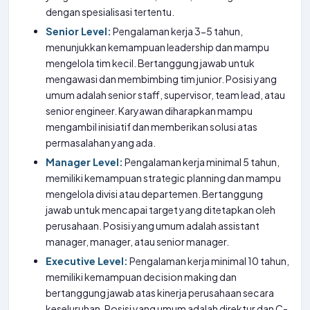
dengan spesialisasi tertentu.
Senior Level:
Pengalaman kerja 3-5 tahun,
menunjukkan kemampuan leadership dan mampu
mengelola tim kecil. Bertanggung jawab untuk
mengawasi dan membimbing tim junior. Posisi yang
umum adalah senior staff, supervisor, team lead, atau
senior engineer. Karyawan diharapkan mampu
mengambil inisiatif dan memberikan solusi atas
permasalahan yang ada.
Manager Level:
Pengalaman kerja minimal 5 tahun,
memiliki kemampuan strategic planning dan mampu
mengelola divisi atau departemen. Bertanggung
jawab untuk mencapai target yang ditetapkan oleh
perusahaan. Posisi yang umum adalah assistant
manager, manager, atau senior manager.
Executive Level:
Pengalaman kerja minimal 10 tahun,
memiliki kemampuan decision making dan
bertanggung jawab atas kinerja perusahaan secara
keseluruhan. Posisi yang umum adalah direktur dan C-