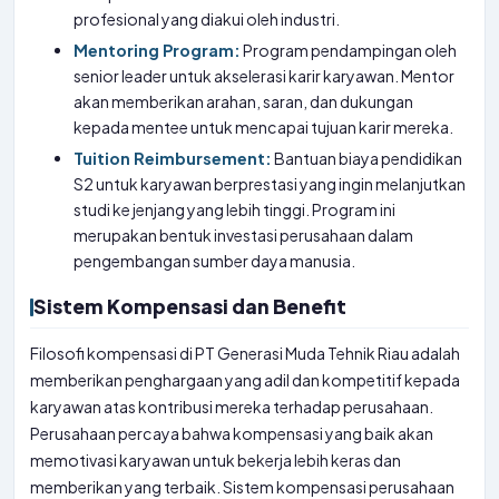
profesional yang diakui oleh industri.
Mentoring Program:
Program pendampingan oleh
senior leader untuk akselerasi karir karyawan. Mentor
akan memberikan arahan, saran, dan dukungan
kepada mentee untuk mencapai tujuan karir mereka.
Tuition Reimbursement:
Bantuan biaya pendidikan
S2 untuk karyawan berprestasi yang ingin melanjutkan
studi ke jenjang yang lebih tinggi. Program ini
merupakan bentuk investasi perusahaan dalam
pengembangan sumber daya manusia.
Sistem Kompensasi dan Benefit
Filosofi kompensasi di PT Generasi Muda Tehnik Riau adalah
memberikan penghargaan yang adil dan kompetitif kepada
karyawan atas kontribusi mereka terhadap perusahaan.
Perusahaan percaya bahwa kompensasi yang baik akan
memotivasi karyawan untuk bekerja lebih keras dan
memberikan yang terbaik. Sistem kompensasi perusahaan