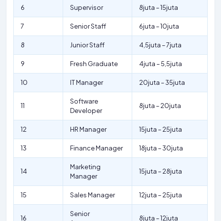
6
Supervisor
8juta – 15juta
7
Senior Staff
6juta – 10juta
8
Junior Staff
4,5juta – 7juta
9
Fresh Graduate
4juta – 5,5juta
10
IT Manager
20juta – 35juta
Software
11
8juta – 20juta
Developer
12
HR Manager
15juta – 25juta
13
Finance Manager
18juta – 30juta
Marketing
14
15juta – 28juta
Manager
15
Sales Manager
12juta – 25juta
Senior
16
8juta – 12juta