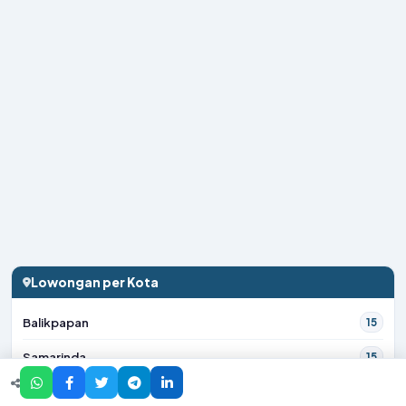
Lowongan per Kota
Balikpapan
15
Samarinda
15
Tangerang
14