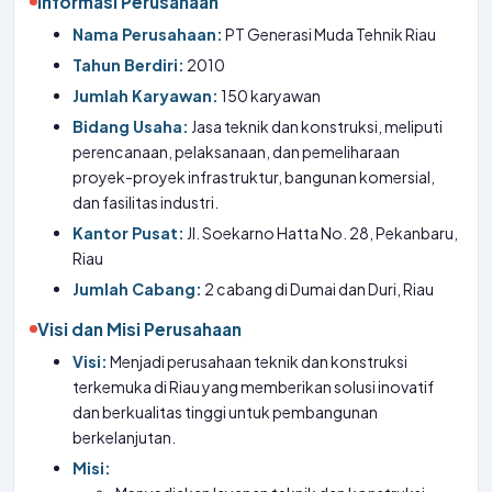
Informasi Perusahaan
Nama Perusahaan:
PT Generasi Muda Tehnik Riau
Tahun Berdiri:
2010
Jumlah Karyawan:
150 karyawan
Bidang Usaha:
Jasa teknik dan konstruksi, meliputi
perencanaan, pelaksanaan, dan pemeliharaan
proyek-proyek infrastruktur, bangunan komersial,
dan fasilitas industri.
Kantor Pusat:
Jl. Soekarno Hatta No. 28, Pekanbaru,
Riau
Jumlah Cabang:
2 cabang di Dumai dan Duri, Riau
Visi dan Misi Perusahaan
Visi:
Menjadi perusahaan teknik dan konstruksi
terkemuka di Riau yang memberikan solusi inovatif
dan berkualitas tinggi untuk pembangunan
berkelanjutan.
Misi: