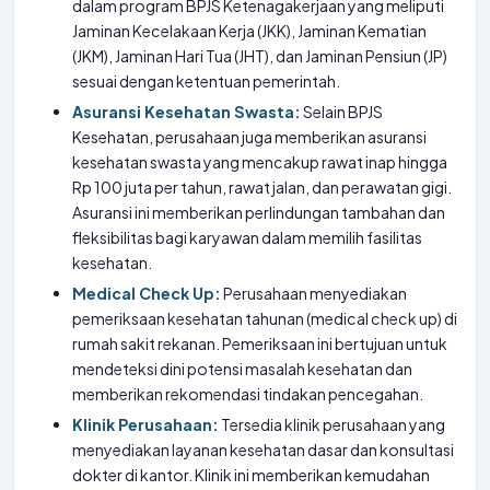
dalam program BPJS Ketenagakerjaan yang meliputi
Jaminan Kecelakaan Kerja (JKK), Jaminan Kematian
(JKM), Jaminan Hari Tua (JHT), dan Jaminan Pensiun (JP)
sesuai dengan ketentuan pemerintah.
Asuransi Kesehatan Swasta:
Selain BPJS
Kesehatan, perusahaan juga memberikan asuransi
kesehatan swasta yang mencakup rawat inap hingga
Rp 100 juta per tahun, rawat jalan, dan perawatan gigi.
Asuransi ini memberikan perlindungan tambahan dan
fleksibilitas bagi karyawan dalam memilih fasilitas
kesehatan.
Medical Check Up:
Perusahaan menyediakan
pemeriksaan kesehatan tahunan (medical check up) di
rumah sakit rekanan. Pemeriksaan ini bertujuan untuk
mendeteksi dini potensi masalah kesehatan dan
memberikan rekomendasi tindakan pencegahan.
Klinik Perusahaan:
Tersedia klinik perusahaan yang
menyediakan layanan kesehatan dasar dan konsultasi
dokter di kantor. Klinik ini memberikan kemudahan