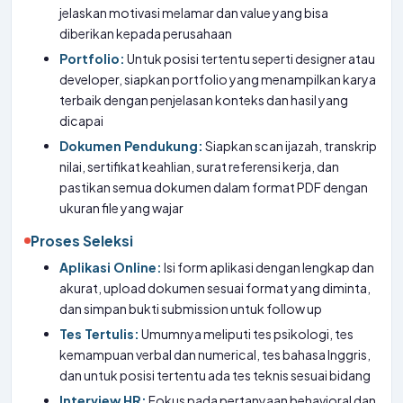
jelaskan motivasi melamar dan value yang bisa
diberikan kepada perusahaan
Portfolio:
Untuk posisi tertentu seperti designer atau
developer, siapkan portfolio yang menampilkan karya
terbaik dengan penjelasan konteks dan hasil yang
dicapai
Dokumen Pendukung:
Siapkan scan ijazah, transkrip
nilai, sertifikat keahlian, surat referensi kerja, dan
pastikan semua dokumen dalam format PDF dengan
ukuran file yang wajar
Proses Seleksi
Aplikasi Online:
Isi form aplikasi dengan lengkap dan
akurat, upload dokumen sesuai format yang diminta,
dan simpan bukti submission untuk follow up
Tes Tertulis:
Umumnya meliputi tes psikologi, tes
kemampuan verbal dan numerical, tes bahasa Inggris,
dan untuk posisi tertentu ada tes teknis sesuai bidang
Interview HR:
Fokus pada pertanyaan behavioral dan