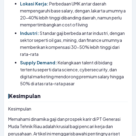
Lokasi Kerja:
Perbedaan UMK antar daerah
mempengaruhi base salary, dengan Jakarta umumnya
20-40% lebih tinggi dibanding daerah, namun perlu
mempertimbangkan cost of living
Industri:
Standar gaji berbeda antar industri, dengan
sektor seperti oil gas, mining, dan finance umumnya
memberikan kompensasi 30-50% lebih tinggi dari
rata-rata
Supply Demand:
Kelangkaan talent di bidang
tertentu seperti data science, cybersecurity, dan
digital marketing mendorong premium salary hingga
50% di atas rata-rata pasar
Kesimpulan
Kesimpulan
Memahami dinamika gaji dan prospek karir di PT Generasi
Muda Tehnik Riau adalah krusial bagi pencari kerja dan
perusahaan. Artikel ini menggarisbawahi pentingnya riset