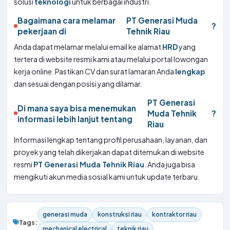
solusi
teknologi
untuk berbagai industri.
Bagaimana cara melamar
PT Generasi Muda
?
pekerjaan di
Tehnik Riau
Anda dapat melamar melalui email ke alamat
HRD
yang
tertera di website resmi kami atau melalui portal lowongan
kerja online. Pastikan CV dan surat lamaran Anda
lengkap
dan sesuai dengan posisi yang dilamar.
PT Generasi
Di mana saya bisa menemukan
Muda Tehnik
?
informasi lebih lanjut tentang
Riau
Informasi lengkap tentang profil perusahaan, layanan, dan
proyek yang telah dikerjakan dapat ditemukan di website
resmi
PT Generasi Muda Tehnik Riau
. Anda juga bisa
mengikuti akun media sosial kami untuk update terbaru.
generasi muda
konstruksi riau
kontraktor riau
Tags:
mechanical electrical
teknik riau