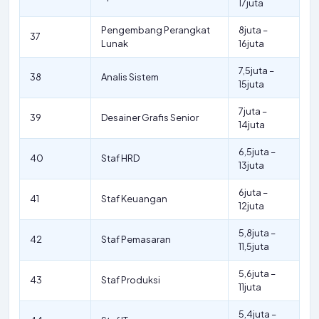
17juta
Pengembang Perangkat
8juta –
37
Lunak
16juta
7,5juta –
38
Analis Sistem
15juta
7juta –
39
Desainer Grafis Senior
14juta
6,5juta –
40
Staf HRD
13juta
6juta –
41
Staf Keuangan
12juta
5,8juta –
42
Staf Pemasaran
11,5juta
5,6juta –
43
Staf Produksi
11juta
5,4juta –