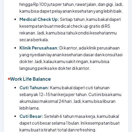
hingga Rp 100 juta per tahun, rawat jalan, dan gigi. Jadi,
kamu bisa dapet pelayanan kesehatan yang lebih baik.
Medical Check Up:
Setiap tahun, kamu bakal dapet
kesempatan buat medical check up gratis di RS
rekanan. Jadi, kamu bisa tahu kondisi kesehatanmu
secara berkala.
Klinik Perusahaan:
Di kantor, ada klinik perusahaan
yang nyediain layanan kesehatan dasar dan konsultasi
dokter. Jadi, kalau kamu sakit ringan, kamu bisa
langsung periksa ke dokter di kantor.
Work Life Balance
Cuti Tahunan:
Kamu bakal dapet cuti tahunan
sebanyak 12-15 hari kerja per tahun. Cuti ini bisa kamu
akumulasi maksimal 24 hari. Jadi, kamu bisa liburan
lebih lama.
Cuti Besar:
Setelah 6 tahun masa kerja, kamu bakal
dapet cuti besar selama 1 bulan. Ini kesempatan buat
kamu buat istirahat total dan refreshing.