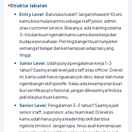
Struktur Jabatan
Entry Level:
Baru lulus kuliah? Jangan khawatir! Di sini,
kamu bisa mulai karirmu sebagai staff junior, admin,
atau customer service. Biasanya, ada training selama
3-6 bulan buat ngenalin kamu sama dunia kerja dan
budaya perusahaan. Penting banget buat nunjukkin
semangat belajar dan kemampuan adaptasi yang
tinggi.
Junior Level:
Udah punya pengalaman kerja 1-3
tahun? Saatnya naik level jadi staff atau officer. Di level
ini, kamu udah harus nguasain job desc dasar dan mulai
ngembangin skill spesifik. Kalau ada kesempatan buat
ikut sertifikasi profesional, jangan dilewatin ya! Ini bisa
jadi nilai plus buat karirmu.
Senior Level:
Pengalaman 3-5 tahun? Saatnya jadi
senior staff, supervisor, atau team lead. Di level ini,
kamu udah harus punya leadership skill dan bisa
ngelola tim kecil. Jangan lupa, terus asah kemampuan