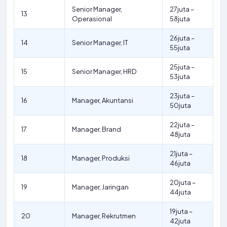
Senior Manager,
27juta –
13
Operasional
58juta
26juta –
14
Senior Manager, IT
55juta
25juta –
15
Senior Manager, HRD
53juta
23juta –
16
Manager, Akuntansi
50juta
22juta –
17
Manager, Brand
48juta
21juta –
18
Manager, Produksi
46juta
20juta –
19
Manager, Jaringan
44juta
19juta –
20
Manager, Rekrutmen
42juta