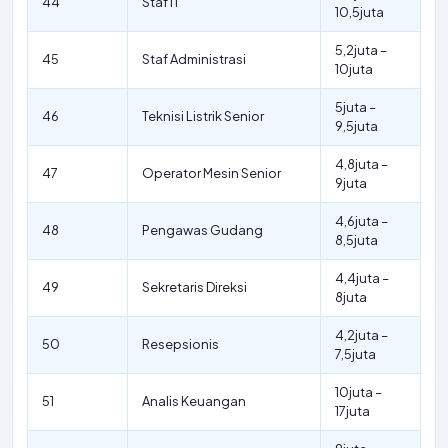
44
Staf IT
10,5juta
5,2juta –
45
Staf Administrasi
10juta
5juta –
46
Teknisi Listrik Senior
9,5juta
4,8juta –
47
Operator Mesin Senior
9juta
4,6juta –
48
Pengawas Gudang
8,5juta
4,4juta –
49
Sekretaris Direksi
8juta
4,2juta –
50
Resepsionis
7,5juta
10juta –
51
Analis Keuangan
17juta