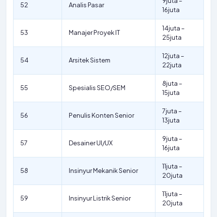
9juta –
52
Analis Pasar
16juta
14juta –
53
Manajer Proyek IT
25juta
12juta –
54
Arsitek Sistem
22juta
8juta –
55
Spesialis SEO/SEM
15juta
7juta –
56
Penulis Konten Senior
13juta
9juta –
57
Desainer UI/UX
16juta
11juta –
58
Insinyur Mekanik Senior
20juta
11juta –
59
Insinyur Listrik Senior
20juta