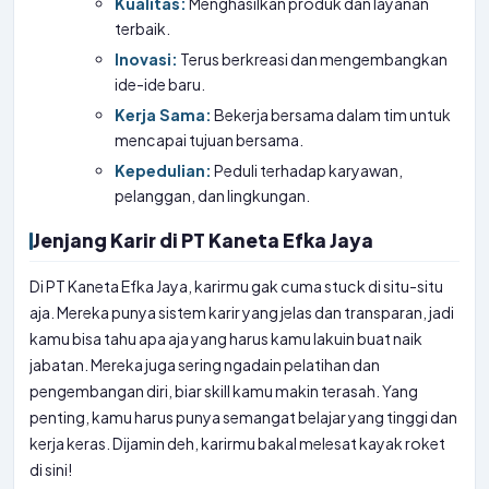
Kualitas:
Menghasilkan produk dan layanan
terbaik.
Inovasi:
Terus berkreasi dan mengembangkan
ide-ide baru.
Kerja Sama:
Bekerja bersama dalam tim untuk
mencapai tujuan bersama.
Kepedulian:
Peduli terhadap karyawan,
pelanggan, dan lingkungan.
Jenjang Karir di PT Kaneta Efka Jaya
Di PT Kaneta Efka Jaya, karirmu gak cuma stuck di situ-situ
aja. Mereka punya sistem karir yang jelas dan transparan, jadi
kamu bisa tahu apa aja yang harus kamu lakuin buat naik
jabatan. Mereka juga sering ngadain pelatihan dan
pengembangan diri, biar skill kamu makin terasah. Yang
penting, kamu harus punya semangat belajar yang tinggi dan
kerja keras. Dijamin deh, karirmu bakal melesat kayak roket
di sini!