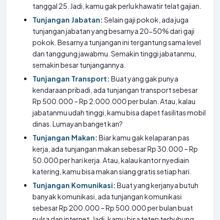
tanggal 25. Jadi, kamu gak perlu khawatir telat gajian.
Tunjangan Jabatan:
Selain gaji pokok, ada juga
tunjangan jabatan yang besarnya 20-50% dari gaji
pokok. Besarnya tunjangan ini tergantung sama level
dan tanggung jawabmu. Semakin tinggi jabatanmu,
semakin besar tunjangannya.
Tunjangan Transport:
Buat yang gak punya
kendaraan pribadi, ada tunjangan transport sebesar
Rp 500.000 – Rp 2.000.000 per bulan. Atau, kalau
jabatanmu udah tinggi, kamu bisa dapet fasilitas mobil
dinas. Lumayan banget kan?
Tunjangan Makan:
Biar kamu gak kelaparan pas
kerja, ada tunjangan makan sebesar Rp 30.000 – Rp
50.000 per hari kerja. Atau, kalau kantor nyediain
katering, kamu bisa makan siang gratis setiap hari.
Tunjangan Komunikasi:
Buat yang kerjanya butuh
banyak komunikasi, ada tunjangan komunikasi
sebesar Rp 200.000 – Rp 500.000 per bulan buat
pulsa dan internet. Jadi, kamu bisa tetep terhubung