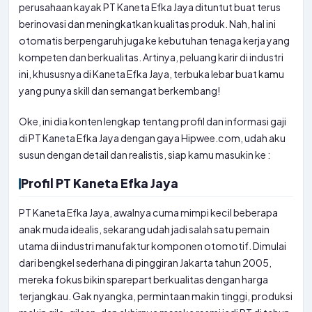
perusahaan kayak PT Kaneta Efka Jaya dituntut buat terus
berinovasi dan meningkatkan kualitas produk. Nah, hal ini
otomatis berpengaruh juga ke kebutuhan tenaga kerja yang
kompeten dan berkualitas. Artinya, peluang karir di industri
ini, khususnya di Kaneta Efka Jaya, terbuka lebar buat kamu
yang punya skill dan semangat berkembang!
Oke, ini dia konten lengkap tentang profil dan informasi gaji
di PT Kaneta Efka Jaya dengan gaya Hipwee.com, udah aku
susun dengan detail dan realistis, siap kamu masukin ke :
Profil PT Kaneta Efka Jaya
PT Kaneta Efka Jaya, awalnya cuma mimpi kecil beberapa
anak muda idealis, sekarang udah jadi salah satu pemain
utama di industri manufaktur komponen otomotif. Dimulai
dari bengkel sederhana di pinggiran Jakarta tahun 2005,
mereka fokus bikin sparepart berkualitas dengan harga
terjangkau. Gak nyangka, permintaan makin tinggi, produksi