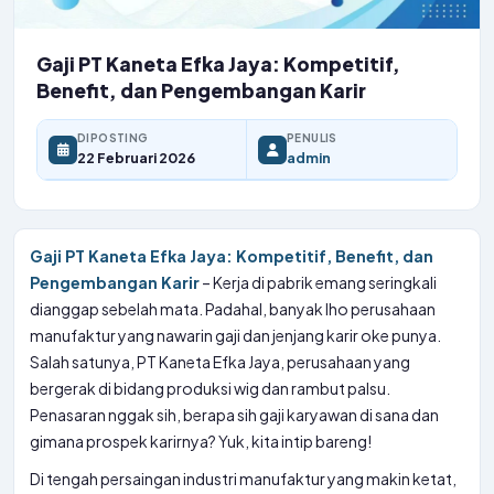
Gaji PT Kaneta Efka Jaya: Kompetitif,
Benefit, dan Pengembangan Karir
DIPOSTING
PENULIS
22 Februari 2026
admin
Gaji PT Kaneta Efka Jaya: Kompetitif, Benefit, dan
Pengembangan Karir
– Kerja di pabrik emang seringkali
dianggap sebelah mata. Padahal, banyak lho perusahaan
manufaktur yang nawarin gaji dan jenjang karir oke punya.
Salah satunya, PT Kaneta Efka Jaya, perusahaan yang
bergerak di bidang produksi wig dan rambut palsu.
Penasaran nggak sih, berapa sih gaji karyawan di sana dan
gimana prospek karirnya? Yuk, kita intip bareng!
Di tengah persaingan industri manufaktur yang makin ketat,