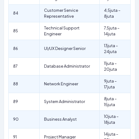
Customer Service
4,5juta –
84
Representative
8juta
Technical Support
7,5juta –
85
Engineer
14juta
13juta –
86
UI/UX Designer Senior
24juta
11juta –
87
Database Administrator
20juta
9juta –
88
Network Engineer
17juta
8juta –
89
System Administrator
15juta
10juta –
90
Business Analyst
18juta
14juta –
91
Project Manager