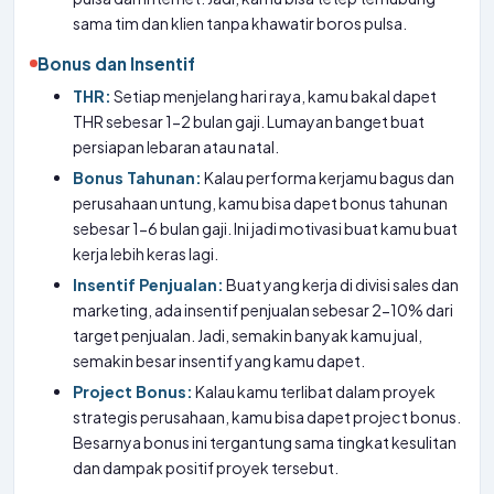
sama tim dan klien tanpa khawatir boros pulsa.
Bonus dan Insentif
THR:
Setiap menjelang hari raya, kamu bakal dapet
THR sebesar 1-2 bulan gaji. Lumayan banget buat
persiapan lebaran atau natal.
Bonus Tahunan:
Kalau performa kerjamu bagus dan
perusahaan untung, kamu bisa dapet bonus tahunan
sebesar 1-6 bulan gaji. Ini jadi motivasi buat kamu buat
kerja lebih keras lagi.
Insentif Penjualan:
Buat yang kerja di divisi sales dan
marketing, ada insentif penjualan sebesar 2-10% dari
target penjualan. Jadi, semakin banyak kamu jual,
semakin besar insentif yang kamu dapet.
Project Bonus:
Kalau kamu terlibat dalam proyek
strategis perusahaan, kamu bisa dapet project bonus.
Besarnya bonus ini tergantung sama tingkat kesulitan
dan dampak positif proyek tersebut.