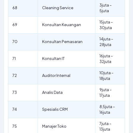
3juta –
68
Cleaning Service
5juta
15juta –
69
Konsultan Keuangan
30juta
14juta –
70
Konsultan Pemasaran
28juta
16juta –
71
Konsultan IT
32juta
10juta –
72
Auditor Internal
18juta
9juta –
73
Analis Data
17juta
8,5juta –
74
Spesialis CRM
16juta
7juta –
75
Manajer Toko
13juta