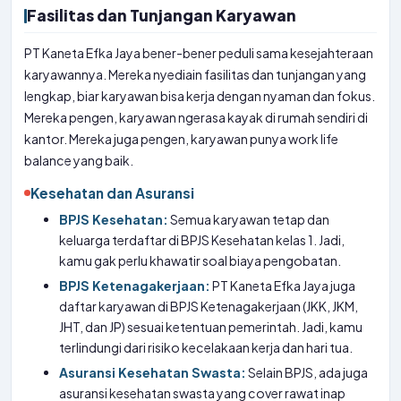
Fasilitas dan Tunjangan Karyawan
PT Kaneta Efka Jaya bener-bener peduli sama kesejahteraan
karyawannya. Mereka nyediain fasilitas dan tunjangan yang
lengkap, biar karyawan bisa kerja dengan nyaman dan fokus.
Mereka pengen, karyawan ngerasa kayak di rumah sendiri di
kantor. Mereka juga pengen, karyawan punya work life
balance yang baik.
Kesehatan dan Asuransi
BPJS Kesehatan:
Semua karyawan tetap dan
keluarga terdaftar di BPJS Kesehatan kelas 1. Jadi,
kamu gak perlu khawatir soal biaya pengobatan.
BPJS Ketenagakerjaan:
PT Kaneta Efka Jaya juga
daftar karyawan di BPJS Ketenagakerjaan (JKK, JKM,
JHT, dan JP) sesuai ketentuan pemerintah. Jadi, kamu
terlindungi dari risiko kecelakaan kerja dan hari tua.
Asuransi Kesehatan Swasta:
Selain BPJS, ada juga
asuransi kesehatan swasta yang cover rawat inap