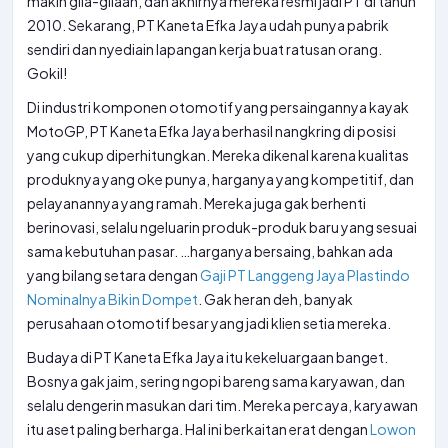
makin gila-gilaan, dan akhirnya mereka resmi jadi PT di tahun
2010. Sekarang, PT Kaneta Efka Jaya udah punya pabrik
sendiri dan nyediain lapangan kerja buat ratusan orang.
Gokil!
Di industri komponen otomotif yang persaingannya kayak
MotoGP, PT Kaneta Efka Jaya berhasil nangkring di posisi
yang cukup diperhitungkan. Mereka dikenal karena kualitas
produknya yang oke punya, harganya yang kompetitif, dan
pelayanannya yang ramah. Mereka juga gak berhenti
berinovasi, selalu ngeluarin produk-produk baru yang sesuai
sama kebutuhan pasar. …harganya bersaing, bahkan ada
yang bilang setara dengan
Gaji PT Langgeng Jaya Plastindo
Nominalnya Bikin Dompet
. Gak heran deh, banyak
perusahaan otomotif besar yang jadi klien setia mereka.
Budaya di PT Kaneta Efka Jaya itu kekeluargaan banget.
Bosnya gak jaim, sering ngopi bareng sama karyawan, dan
selalu dengerin masukan dari tim. Mereka percaya, karyawan
itu aset paling berharga. Hal ini berkaitan erat dengan
Lowon