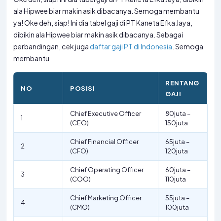
ala Hipwee biar makin asik dibacanya. Semoga membantu
ya! Oke deh, siap! Ini dia tabel gaji di PT Kaneta Efka Jaya,
dibikin ala Hipwee biar makin asik dibacanya. Sebagai
perbandingan, cek juga
daftar gaji PT di Indonesia
. Semoga
membantu
RENTANG
NO
POSISI
GAJI
Chief Executive Officer
80juta –
1
(CEO)
150juta
Chief Financial Officer
65juta –
2
(CFO)
120juta
Chief Operating Officer
60juta –
3
(COO)
110juta
Chief Marketing Officer
55juta –
4
(CMO)
100juta