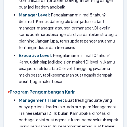
komunikasi dan problem solving. Ini penting banget
buat jadi leader yang baik.
Manager Level:
Pengalaman minimal 5 tahun?
Selamat! Kamu udah eligible buat jadi assistant
manager, manager, atau senior manager. Di level ini,
kamu udah harus bisa ngelola divisi dan bikin strategic
planning. Jangan lupa, terus update pengetahuanmu
tentang industri dan tren bisnis.
Executive Level:
Pengalaman minimal 10 tahun?
Kamu udah siap jadi decision maker! Di level ini, kamu
bisa jadi direktur atau C-level. Tanggung jawabmu
makin besar, tapi kesempatan buat ngasih dampak
positif juga makin besar.
Program Pengembangan Karir
Management Trainee:
Buat fresh graduate yang
punya potensi leadership, ada program Management
Trainee selama 12-18 bulan. Kamu bakal dirotasi di
berbagai divisi buat ngenalin kamu sama seluruh aspek
bisnis perusahaan. Ini kesempatan emas buat belajar