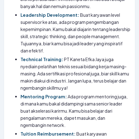
banyak hal dan nemuin passionmu.
Leadership Development:
Buat karyawan level
supervisor ke atas, ada program pengembangan
kepemimpinan. Kamu bakal diajarin tentang leadership
skill, strategic thinking, dan people management.
Tujuannya, biar kamu bisa jadi leader yang inspiratif
dan efektif.
Technical Training:
PT Kaneta Efka Jaya juga
nyediain pelatihan teknis sesuai bidang kerja masing-
masing. Ada sertifikasi profesional juga, biar skill kamu
makin diakui di industri. Jangan lupa, terus belajar dan
ngembangin skillmu ya!
Mentoring Program:
Ada program mentoring juga,
di mana kamu bakal didampingi sama senior leader
buat akselerasi karirmu. Kamu bisa belajar dari
pengalaman mereka, dapet masukan, dan
ngembangin network.
Tuition Reimbursement:
Buat karyawan