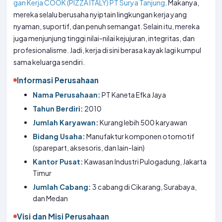
gan Kerja COOK (PIZZA ITALY) PT Surya Tanjung
. Makanya,
mereka selalu berusaha nyiptain lingkungan kerja yang
nyaman, suportif, dan penuh semangat. Selain itu, mereka
juga menjunjung tinggi nilai-nilai kejujuran, integritas, dan
profesionalisme. Jadi, kerja di sini berasa kayak lagi kumpul
sama keluarga sendiri.
Informasi Perusahaan
Nama Perusahaan:
PT Kaneta Efka Jaya
Tahun Berdiri:
2010
Jumlah Karyawan:
Kurang lebih 500 karyawan
Bidang Usaha:
Manufaktur komponen otomotif
(sparepart, aksesoris, dan lain-lain)
Kantor Pusat:
Kawasan Industri Pulogadung, Jakarta
Timur
Jumlah Cabang:
3 cabang di Cikarang, Surabaya,
dan Medan
Visi dan Misi Perusahaan