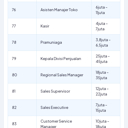
6juta –
76
Asisten Manajer Toko
11juta
4juta –
77
Kasir
7juta
3,8juta –
78
Pramuniaga
6,5juta
25juta –
79
Kepala Divisi Penjualan
45juta
18juta –
80
Regional Sales Manager
35juta
12juta –
81
Sales Supervisor
22juta
7juta –
82
Sales Executive
15juta
Customer Service
10juta –
83
Manager
18juta