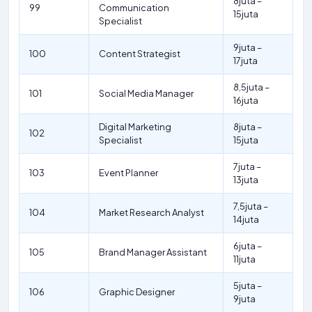
8juta –
99
Communication
15juta
Specialist
9juta –
100
Content Strategist
17juta
8,5juta –
101
Social Media Manager
16juta
Digital Marketing
8juta –
102
Specialist
15juta
7juta –
103
Event Planner
13juta
7,5juta –
104
Market Research Analyst
14juta
6juta –
105
Brand Manager Assistant
11juta
5juta –
106
Graphic Designer
9juta