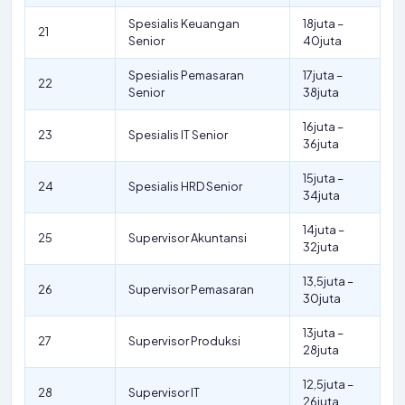
Spesialis Keuangan
18juta –
21
Senior
40juta
Spesialis Pemasaran
17juta –
22
Senior
38juta
16juta –
23
Spesialis IT Senior
36juta
15juta –
24
Spesialis HRD Senior
34juta
14juta –
25
Supervisor Akuntansi
32juta
13,5juta –
26
Supervisor Pemasaran
30juta
13juta –
27
Supervisor Produksi
28juta
12,5juta –
28
Supervisor IT
26juta