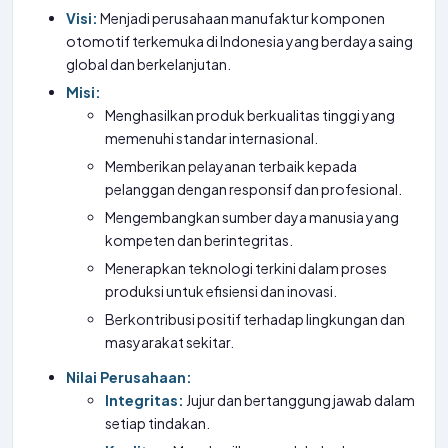
Visi:
Menjadi perusahaan manufaktur komponen
otomotif terkemuka di Indonesia yang berdaya saing
global dan berkelanjutan.
Misi:
Menghasilkan produk berkualitas tinggi yang
memenuhi standar internasional.
Memberikan pelayanan terbaik kepada
pelanggan dengan responsif dan profesional.
Mengembangkan sumber daya manusia yang
kompeten dan berintegritas.
Menerapkan teknologi terkini dalam proses
produksi untuk efisiensi dan inovasi.
Berkontribusi positif terhadap lingkungan dan
masyarakat sekitar.
Nilai Perusahaan:
Integritas:
Jujur dan bertanggung jawab dalam
setiap tindakan.