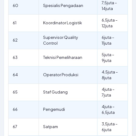
7,5juta –
60
Spesialis Pengadaan
14juta
6,5juta –
61
Koordinator Logistik
12juta
Supervisor Quality
6juta –
62
Control
11juta
5juta –
63
Teknisi Pemeliharaan
9juta
4,5juta –
64
Operator Produksi
8juta
4juta –
65
Staf Gudang
7juta
4juta –
66
Pengemudi
6,5juta
3,5juta –
67
Satpam
6juta