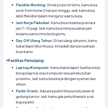
Flexible Working:
Untuk posisi tertentu, kamu bisa
work from home 2 hari per minggu. Jadi, kamu bisa
lebih fleksibel dalam mengatur waktu kerja.
Jam Kerja Fleksibel:
Kamu bisa mulai kerja antara
jam 7-10 pagi. Jadi, kamu bisa menyesuaikan jam
kerjamu sama ritme biologismu.
Day Off Ulang Tahun:
Di hari ulang tahunmu, kamu
bakal dapet libur khusus. Ini hadiah dari perusahaan
buat kamu.
Fasilitas Penunjang
Laptop/Komputer:
Kamu bakal dapet fasilitas kerja
berupa laptop atau komputer sesuai kebutuhan
posisimu. Jadi, kamu bisa kerja dengan nyaman dan
efisien.
Parkir Gratis:
Ada area parkir khusus karyawan di
gedung kantor. Jadi, kamu gak perlu khawatir soal
biaya parkir.