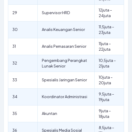
12juta –
29
Supervisor HRD
24juta
11,5juta –
30
Analis Keuangan Senior
23juta
11juta –
31
Analis Pemasaran Senior
22juta
Pengembang Perangkat
10,5juta –
32
Lunak Senior
21juta
10juta –
33
Spesialis Jaringan Senior
20juta
9,5juta –
34
Koordinator Administrasi
19juta
9juta –
35
Akuntan
18juta
8,5juta –
36
Spesialis Media Sosial