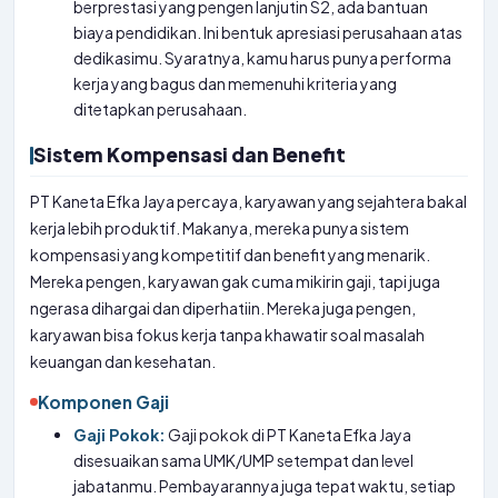
berprestasi yang pengen lanjutin S2, ada bantuan
biaya pendidikan. Ini bentuk apresiasi perusahaan atas
dedikasimu. Syaratnya, kamu harus punya performa
kerja yang bagus dan memenuhi kriteria yang
ditetapkan perusahaan.
Sistem Kompensasi dan Benefit
PT Kaneta Efka Jaya percaya, karyawan yang sejahtera bakal
kerja lebih produktif. Makanya, mereka punya sistem
kompensasi yang kompetitif dan benefit yang menarik.
Mereka pengen, karyawan gak cuma mikirin gaji, tapi juga
ngerasa dihargai dan diperhatiin. Mereka juga pengen,
karyawan bisa fokus kerja tanpa khawatir soal masalah
keuangan dan kesehatan.
Komponen Gaji
Gaji Pokok:
Gaji pokok di PT Kaneta Efka Jaya
disesuaikan sama UMK/UMP setempat dan level
jabatanmu. Pembayarannya juga tepat waktu, setiap