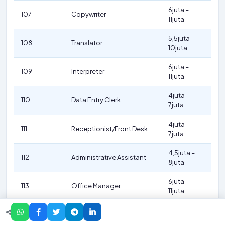
6juta –
107
Copywriter
11juta
5,5juta –
108
Translator
10juta
6juta –
109
Interpreter
11juta
4juta –
110
Data Entry Clerk
7juta
4juta –
111
Receptionist/Front Desk
7juta
4,5juta –
112
Administrative Assistant
8juta
6juta –
113
Office Manager
11juta
Human Resources
4,5juta –
114
Assistant
8juta