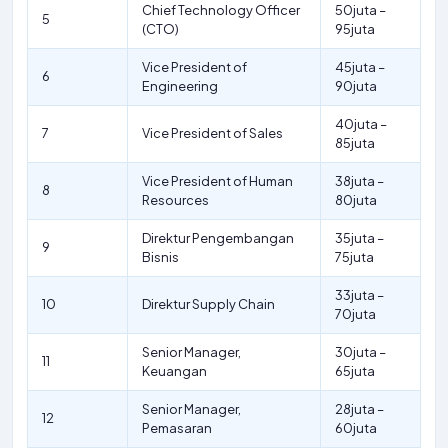
Chief Technology Officer
50juta –
5
(CTO)
95juta
Vice President of
45juta –
6
Engineering
90juta
40juta –
7
Vice President of Sales
85juta
Vice President of Human
38juta –
8
Resources
80juta
Direktur Pengembangan
35juta –
9
Bisnis
75juta
33juta –
10
Direktur Supply Chain
70juta
Senior Manager,
30juta –
11
Keuangan
65juta
Senior Manager,
28juta –
12
Pemasaran
60juta