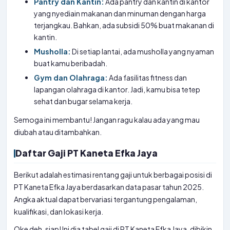
Pantry dan Kantin:
Ada pantry dan kantin di kantor
yang nyediain makanan dan minuman dengan harga
terjangkau. Bahkan, ada subsidi 50% buat makanan di
kantin.
Musholla:
Di setiap lantai, ada musholla yang nyaman
buat kamu beribadah.
Gym dan Olahraga:
Ada fasilitas fitness dan
lapangan olahraga di kantor. Jadi, kamu bisa tetep
sehat dan bugar selama kerja.
Semoga ini membantu! Jangan ragu kalau ada yang mau
diubah atau ditambahkan.
Daftar Gaji PT Kaneta Efka Jaya
Berikut adalah estimasi rentang gaji untuk berbagai posisi di
PT Kaneta Efka Jaya berdasarkan data pasar tahun 2025.
Angka aktual dapat bervariasi tergantung pengalaman,
kualifikasi, dan lokasi kerja.
Oke deh, siap! Ini dia tabel gaji di PT Kaneta Efka Jaya, dibikin