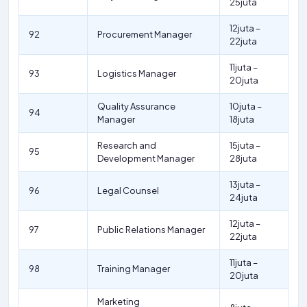
25juta
12juta –
92
Procurement Manager
22juta
11juta –
93
Logistics Manager
20juta
Quality Assurance
10juta –
94
Manager
18juta
Research and
15juta –
95
Development Manager
28juta
13juta –
96
Legal Counsel
24juta
12juta –
97
Public Relations Manager
22juta
11juta –
98
Training Manager
20juta
Marketing