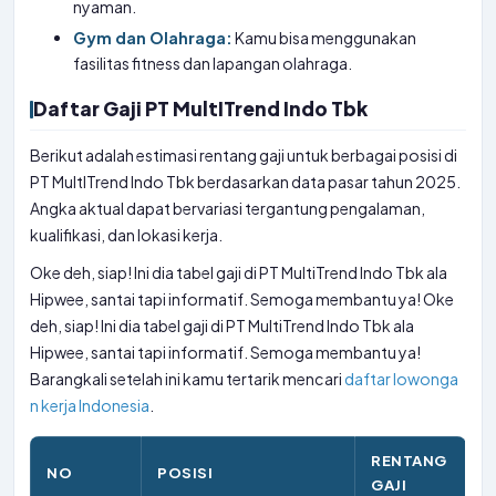
nyaman.
Gym dan Olahraga:
Kamu bisa menggunakan
fasilitas fitness dan lapangan olahraga.
Daftar Gaji PT MultITrend Indo Tbk
Berikut adalah estimasi rentang gaji untuk berbagai posisi di
PT MultITrend Indo Tbk berdasarkan data pasar tahun 2025.
Angka aktual dapat bervariasi tergantung pengalaman,
kualifikasi, dan lokasi kerja.
Oke deh, siap! Ini dia tabel gaji di PT MultiTrend Indo Tbk ala
Hipwee, santai tapi informatif. Semoga membantu ya! Oke
deh, siap! Ini dia tabel gaji di PT MultiTrend Indo Tbk ala
Hipwee, santai tapi informatif. Semoga membantu ya!
Barangkali setelah ini kamu tertarik mencari
daftar lowonga
n kerja Indonesia
.
RENTANG
NO
POSISI
GAJI