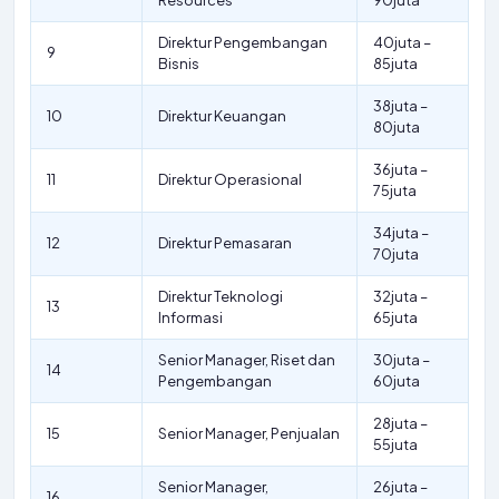
Resources
90juta
Direktur Pengembangan
40juta –
9
Bisnis
85juta
38juta –
10
Direktur Keuangan
80juta
36juta –
11
Direktur Operasional
75juta
34juta –
12
Direktur Pemasaran
70juta
Direktur Teknologi
32juta –
13
Informasi
65juta
Senior Manager, Riset dan
30juta –
14
Pengembangan
60juta
28juta –
15
Senior Manager, Penjualan
55juta
Senior Manager,
26juta –
16