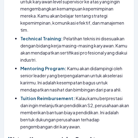
untuk karyawan level supervisor ke atas yang ingin
mengembangkan kemampuan kepemimpinan
mereka. Kamu akan belajar tentang strategi
kepemimpinan, komunikasi efektif, dan manajemen
tim.
Technical Training:
Pelatihan teknis ini disesuaikan
dengan bidang kerja masing-masing karyawan. Kamu
akan mendapatkan sertifikasi profesional yang diakui
industri.
Mentoring Program:
Kamu akan didampingi oleh
senior leader yang berpengalaman untuk akselerasi
karirmu. Ini adalah kesempatan bagus untuk
mendapatkan nasihat dan bimbingan dari para ahli.
Tuition Reimbursement:
Kalau kamu berprestasi
dan ingin melanjutkan pendidikan S2, perusahaan akan
memberikan bantuan biaya pendidikan. Ini adalah
bentuk dukungan perusahaan terhadap
pengembangan diri karyawan.