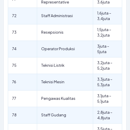
Representative
3,6juta
1,6juta –
72
Staff Administrasi
3,4juta
1,5juta –
73
Resepsionis
3,2juta
3juta –
74
Operator Produksi
5juta
3,2juta –
75
Teknisi Listrik
5,2juta
3,3juta –
76
Teknisi Mesin
5,3juta
3,1juta –
77
Pengawas Kualitas
5,1juta
2,8juta –
78
Staff Gudang
4,8juta
3,5juta –