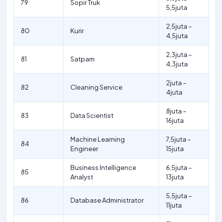
79
Sopir Truk
5,5juta
2,5juta –
80
Kurir
4,5juta
2,3juta –
81
Satpam
4,3juta
2juta –
82
Cleaning Service
4juta
8juta –
83
Data Scientist
16juta
Machine Learning
7,5juta –
84
Engineer
15juta
Business Intelligence
6,5juta –
85
Analyst
13juta
5,5juta –
86
Database Administrator
11juta