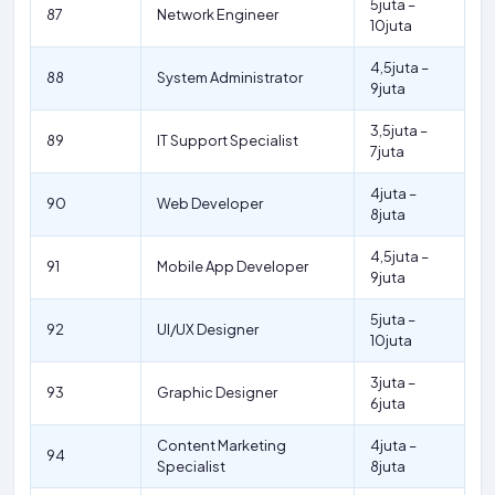
5juta –
87
Network Engineer
10juta
4,5juta –
88
System Administrator
9juta
3,5juta –
89
IT Support Specialist
7juta
4juta –
90
Web Developer
8juta
4,5juta –
91
Mobile App Developer
9juta
5juta –
92
UI/UX Designer
10juta
3juta –
93
Graphic Designer
6juta
Content Marketing
4juta –
94
Specialist
8juta