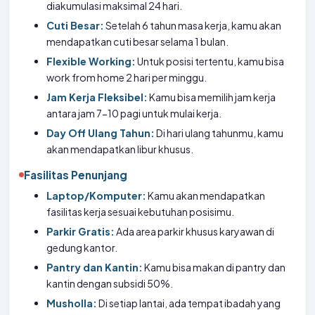
diakumulasi maksimal 24 hari.
Cuti Besar:
Setelah 6 tahun masa kerja, kamu akan
mendapatkan cuti besar selama 1 bulan.
Flexible Working:
Untuk posisi tertentu, kamu bisa
work from home 2 hari per minggu.
Jam Kerja Fleksibel:
Kamu bisa memilih jam kerja
antara jam 7-10 pagi untuk mulai kerja.
Day Off Ulang Tahun:
Di hari ulang tahunmu, kamu
akan mendapatkan libur khusus.
Fasilitas Penunjang
Laptop/Komputer:
Kamu akan mendapatkan
fasilitas kerja sesuai kebutuhan posisimu.
Parkir Gratis:
Ada area parkir khusus karyawan di
gedung kantor.
Pantry dan Kantin:
Kamu bisa makan di pantry dan
kantin dengan subsidi 50%.
Musholla:
Di setiap lantai, ada tempat ibadah yang