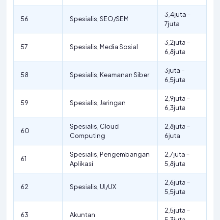
3,4juta –
56
Spesialis, SEO/SEM
7juta
3,2juta –
57
Spesialis, Media Sosial
6,8juta
3juta –
58
Spesialis, Keamanan Siber
6,5juta
2,9juta –
59
Spesialis, Jaringan
6,3juta
Spesialis, Cloud
2,8juta –
60
Computing
6juta
Spesialis, Pengembangan
2,7juta –
61
Aplikasi
5,8juta
2,6juta –
62
Spesialis, UI/UX
5,5juta
2,5juta –
63
Akuntan
5,3juta