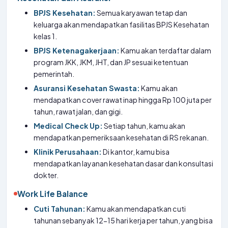
BPJS Kesehatan:
Semua karyawan tetap dan
keluarga akan mendapatkan fasilitas BPJS Kesehatan
kelas 1.
BPJS Ketenagakerjaan:
Kamu akan terdaftar dalam
program JKK, JKM, JHT, dan JP sesuai ketentuan
pemerintah.
Asuransi Kesehatan Swasta:
Kamu akan
mendapatkan cover rawat inap hingga Rp 100 juta per
tahun, rawat jalan, dan gigi.
Medical Check Up:
Setiap tahun, kamu akan
mendapatkan pemeriksaan kesehatan di RS rekanan.
Klinik Perusahaan:
Di kantor, kamu bisa
mendapatkan layanan kesehatan dasar dan konsultasi
dokter.
Work Life Balance
Cuti Tahunan:
Kamu akan mendapatkan cuti
tahunan sebanyak 12-15 hari kerja per tahun, yang bisa