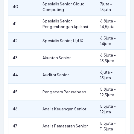
Spesialis Senior, Cloud
7juta –
40
Computing
15juta
Spesialis Senior,
6,8juta –
41
Pengembangan Aplikasi
14,5juta
6,5juta –
42
Spesialis Senior, UI/UX
14juta
6,3juta –
43
Akuntan Senior
13,5juta
6juta –
44
Auditor Senior
13juta
5,8juta –
45
Pengacara Perusahaan
12,5juta
5,5juta –
46
Analis Keuangan Senior
12juta
5,3juta –
47
Analis Pemasaran Senior
11,5juta