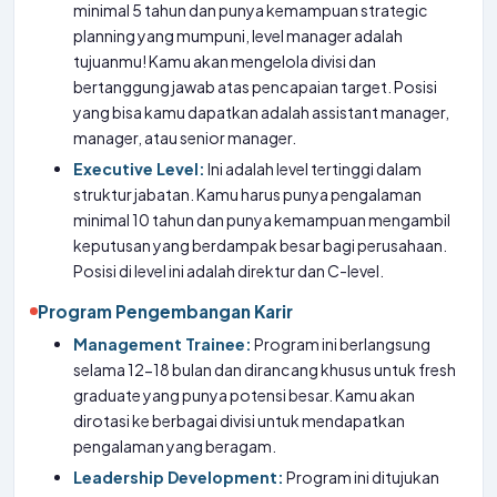
minimal 5 tahun dan punya kemampuan strategic
planning yang mumpuni, level manager adalah
tujuanmu! Kamu akan mengelola divisi dan
bertanggung jawab atas pencapaian target. Posisi
yang bisa kamu dapatkan adalah assistant manager,
manager, atau senior manager.
Executive Level:
Ini adalah level tertinggi dalam
struktur jabatan. Kamu harus punya pengalaman
minimal 10 tahun dan punya kemampuan mengambil
keputusan yang berdampak besar bagi perusahaan.
Posisi di level ini adalah direktur dan C-level.
Program Pengembangan Karir
Management Trainee:
Program ini berlangsung
selama 12-18 bulan dan dirancang khusus untuk fresh
graduate yang punya potensi besar. Kamu akan
dirotasi ke berbagai divisi untuk mendapatkan
pengalaman yang beragam.
Leadership Development:
Program ini ditujukan