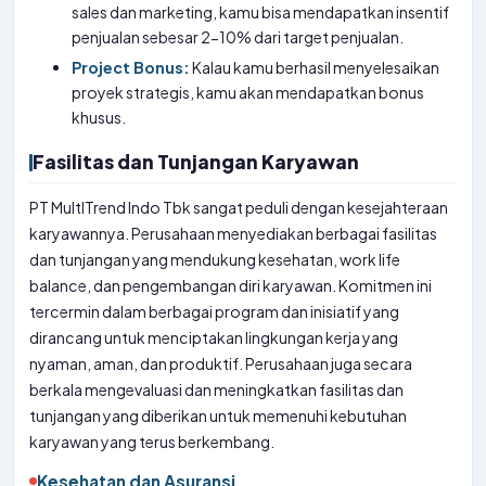
sales dan marketing, kamu bisa mendapatkan insentif
penjualan sebesar 2-10% dari target penjualan.
Project Bonus:
Kalau kamu berhasil menyelesaikan
proyek strategis, kamu akan mendapatkan bonus
khusus.
Fasilitas dan Tunjangan Karyawan
PT MultITrend Indo Tbk sangat peduli dengan kesejahteraan
karyawannya. Perusahaan menyediakan berbagai fasilitas
dan tunjangan yang mendukung kesehatan, work life
balance, dan pengembangan diri karyawan. Komitmen ini
tercermin dalam berbagai program dan inisiatif yang
dirancang untuk menciptakan lingkungan kerja yang
nyaman, aman, dan produktif. Perusahaan juga secara
berkala mengevaluasi dan meningkatkan fasilitas dan
tunjangan yang diberikan untuk memenuhi kebutuhan
karyawan yang terus berkembang.
Kesehatan dan Asuransi