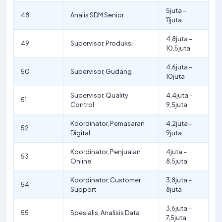
5juta –
48
Analis SDM Senior
11juta
4,8juta –
49
Supervisor, Produksi
10,5juta
4,6juta –
50
Supervisor, Gudang
10juta
Supervisor, Quality
4,4juta –
51
Control
9,5juta
Koordinator, Pemasaran
4,2juta –
52
Digital
9juta
Koordinator, Penjualan
4juta –
53
Online
8,5juta
Koordinator, Customer
3,8juta –
54
Support
8juta
3,6juta –
55
Spesialis, Analisis Data
7,5juta