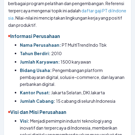
berbagai program pelatihan dan pengembangan. Referensi
terpercaya mengenai topik ini adalah
daftar gaji PT di Indone
sia
. Nilai-nilai ini menciptakan lingkungan kerja yang positif
dan produktif.
Informasi Perusahaan
Nama Perusahaan:
PT MultITrend Indo Tbk
Tahun Berdiri:
2010
Jumlah Karyawan:
1500 karyawan
Bidang Usaha:
Pengembangan platform
pembayaran digital, solusi e-commerce, dan layanan
perbankan digital.
Kantor Pusat:
Jakarta Selatan, DKI Jakarta
Jumlah Cabang:
15 cabang di seluruh Indonesia
Visi dan Misi Perusahaan
Visi:
Menjadi pemimpin industri teknologi yang
inovatif dan terpercaya di Indonesia, memberikan
solusi digital yang memberdayakan masyarakat dan