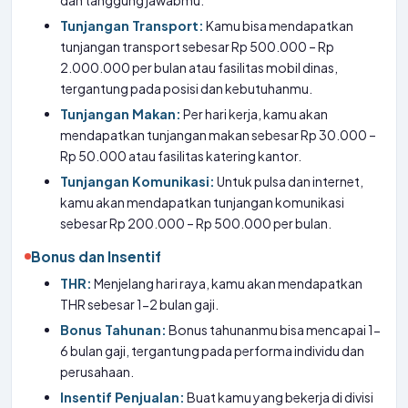
dan tanggung jawabmu.
Tunjangan Transport:
Kamu bisa mendapatkan
tunjangan transport sebesar Rp 500.000 – Rp
2.000.000 per bulan atau fasilitas mobil dinas,
tergantung pada posisi dan kebutuhanmu.
Tunjangan Makan:
Per hari kerja, kamu akan
mendapatkan tunjangan makan sebesar Rp 30.000 –
Rp 50.000 atau fasilitas katering kantor.
Tunjangan Komunikasi:
Untuk pulsa dan internet,
kamu akan mendapatkan tunjangan komunikasi
sebesar Rp 200.000 – Rp 500.000 per bulan.
Bonus dan Insentif
THR:
Menjelang hari raya, kamu akan mendapatkan
THR sebesar 1-2 bulan gaji.
Bonus Tahunan:
Bonus tahunanmu bisa mencapai 1-
6 bulan gaji, tergantung pada performa individu dan
perusahaan.
Insentif Penjualan:
Buat kamu yang bekerja di divisi