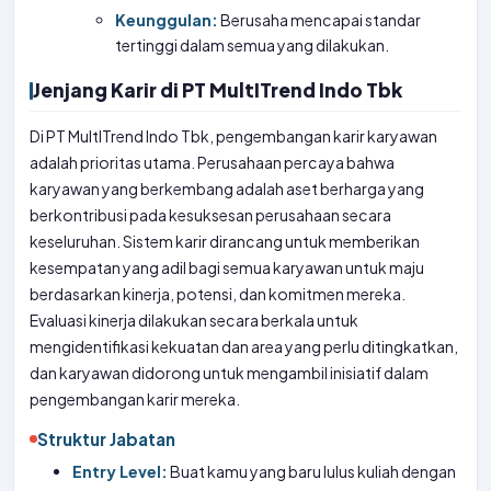
Keunggulan:
Berusaha mencapai standar
tertinggi dalam semua yang dilakukan.
Jenjang Karir di PT MultITrend Indo Tbk
Di PT MultITrend Indo Tbk, pengembangan karir karyawan
adalah prioritas utama. Perusahaan percaya bahwa
karyawan yang berkembang adalah aset berharga yang
berkontribusi pada kesuksesan perusahaan secara
keseluruhan. Sistem karir dirancang untuk memberikan
kesempatan yang adil bagi semua karyawan untuk maju
berdasarkan kinerja, potensi, dan komitmen mereka.
Evaluasi kinerja dilakukan secara berkala untuk
mengidentifikasi kekuatan dan area yang perlu ditingkatkan,
dan karyawan didorong untuk mengambil inisiatif dalam
pengembangan karir mereka.
Struktur Jabatan
Entry Level:
Buat kamu yang baru lulus kuliah dengan