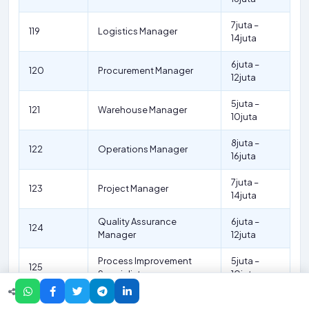
7juta –
119
Logistics Manager
14juta
6juta –
120
Procurement Manager
12juta
5juta –
121
Warehouse Manager
10juta
8juta –
122
Operations Manager
16juta
7juta –
123
Project Manager
14juta
Quality Assurance
6juta –
124
Manager
12juta
Process Improvement
5juta –
125
Specialist
10juta
Research and
9juta –
126