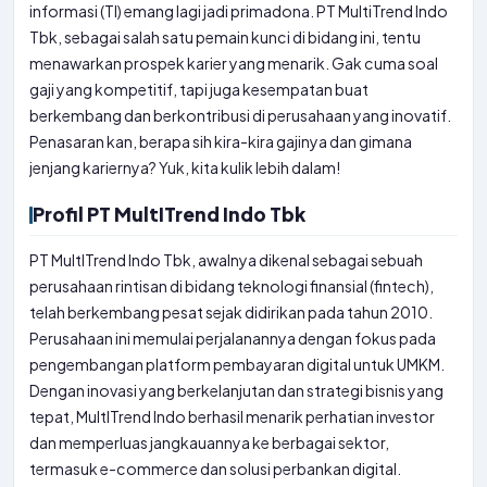
informasi (TI) emang lagi jadi primadona. PT MultiTrend Indo
Tbk, sebagai salah satu pemain kunci di bidang ini, tentu
menawarkan prospek karier yang menarik. Gak cuma soal
gaji yang kompetitif, tapi juga kesempatan buat
berkembang dan berkontribusi di perusahaan yang inovatif.
Penasaran kan, berapa sih kira-kira gajinya dan gimana
jenjang kariernya? Yuk, kita kulik lebih dalam!
Profil PT MultITrend Indo Tbk
PT MultITrend Indo Tbk, awalnya dikenal sebagai sebuah
perusahaan rintisan di bidang teknologi finansial (fintech),
telah berkembang pesat sejak didirikan pada tahun 2010.
Perusahaan ini memulai perjalanannya dengan fokus pada
pengembangan platform pembayaran digital untuk UMKM.
Dengan inovasi yang berkelanjutan dan strategi bisnis yang
tepat, MultITrend Indo berhasil menarik perhatian investor
dan memperluas jangkauannya ke berbagai sektor,
termasuk e-commerce dan solusi perbankan digital.