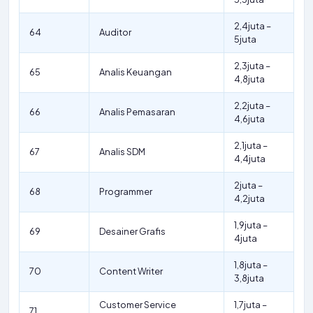
2,4juta –
64
Auditor
5juta
2,3juta –
65
Analis Keuangan
4,8juta
2,2juta –
66
Analis Pemasaran
4,6juta
2,1juta –
67
Analis SDM
4,4juta
2juta –
68
Programmer
4,2juta
1,9juta –
69
Desainer Grafis
4juta
1,8juta –
70
Content Writer
3,8juta
Customer Service
1,7juta –
71