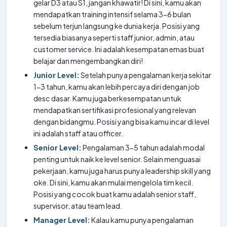
gelar D3 atau S1, jangan khawatir! Di sini, kamu akan
mendapatkan training intensif selama 3-6 bulan
sebelum terjun langsung ke dunia kerja. Posisi yang
tersedia biasanya seperti staff junior, admin, atau
customer service. Ini adalah kesempatan emas buat
belajar dan mengembangkan diri!
Junior Level:
Setelah punya pengalaman kerja sekitar
1-3 tahun, kamu akan lebih percaya diri dengan job
desc dasar. Kamu juga berkesempatan untuk
mendapatkan sertifikasi profesional yang relevan
dengan bidangmu. Posisi yang bisa kamu incar di level
ini adalah staff atau officer.
Senior Level:
Pengalaman 3-5 tahun adalah modal
penting untuk naik ke level senior. Selain menguasai
pekerjaan, kamu juga harus punya leadership skill yang
oke. Di sini, kamu akan mulai mengelola tim kecil.
Posisi yang cocok buat kamu adalah senior staff,
supervisor, atau team lead.
Manager Level:
Kalau kamu punya pengalaman