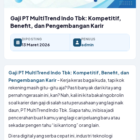
Gaji PT MultITrend Indo Tbk: Kompetitif,
Benefit, dan Pengembangan Karir
DIPOSTING
PENULIS
13 Maret 2026
admin
Gaji PT MultITrend Indo Tbk: Kompetitif, Benefit, dan
Pengembangan Karir
– Kerja keras bagai kuda, tapi kok
rekening masih gitu-gitu aja? Pasti banyak dari kita yang
pernah ngerasain ini, kan? Nah, kali ini kita bakal ngobrolin
soal karier dan gaji di salah satu perusahaan yang lagi naik
daun, PT MultiTrend Indo Tbk. Siapa tahu, ini bisa jadi
pencerahan buat kamu yang lagi cari peluang baru atau
sekadar pengen tahu “isi kantong” orang lain.
Di era digital yang serba cepat ini, industri teknologi