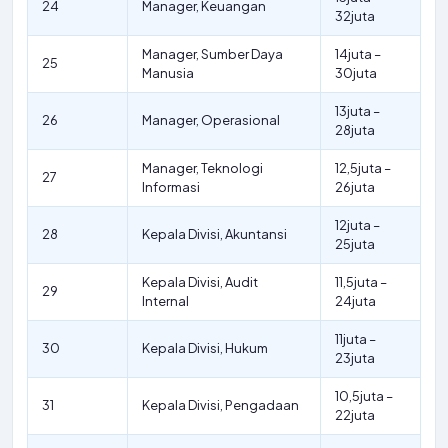
24
Manager, Keuangan
32juta
Manager, Sumber Daya
14juta –
25
Manusia
30juta
13juta –
26
Manager, Operasional
28juta
Manager, Teknologi
12,5juta –
27
Informasi
26juta
12juta –
28
Kepala Divisi, Akuntansi
25juta
Kepala Divisi, Audit
11,5juta –
29
Internal
24juta
11juta –
30
Kepala Divisi, Hukum
23juta
10,5juta –
31
Kepala Divisi, Pengadaan
22juta