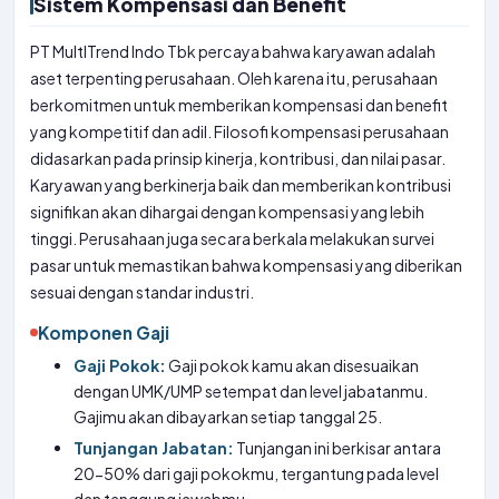
Sistem Kompensasi dan Benefit
PT MultITrend Indo Tbk percaya bahwa karyawan adalah
aset terpenting perusahaan. Oleh karena itu, perusahaan
berkomitmen untuk memberikan kompensasi dan benefit
yang kompetitif dan adil. Filosofi kompensasi perusahaan
didasarkan pada prinsip kinerja, kontribusi, dan nilai pasar.
Karyawan yang berkinerja baik dan memberikan kontribusi
signifikan akan dihargai dengan kompensasi yang lebih
tinggi. Perusahaan juga secara berkala melakukan survei
pasar untuk memastikan bahwa kompensasi yang diberikan
sesuai dengan standar industri.
Komponen Gaji
Gaji Pokok:
Gaji pokok kamu akan disesuaikan
dengan UMK/UMP setempat dan level jabatanmu.
Gajimu akan dibayarkan setiap tanggal 25.
Tunjangan Jabatan:
Tunjangan ini berkisar antara
20-50% dari gaji pokokmu, tergantung pada level