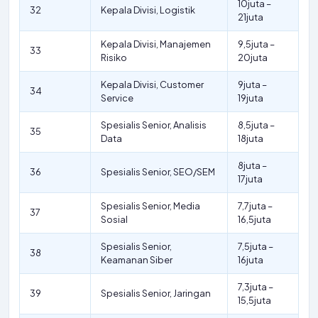
10juta –
32
Kepala Divisi, Logistik
21juta
Kepala Divisi, Manajemen
9,5juta –
33
Risiko
20juta
Kepala Divisi, Customer
9juta –
34
Service
19juta
Spesialis Senior, Analisis
8,5juta –
35
Data
18juta
8juta –
36
Spesialis Senior, SEO/SEM
17juta
Spesialis Senior, Media
7,7juta –
37
Sosial
16,5juta
Spesialis Senior,
7,5juta –
38
Keamanan Siber
16juta
7,3juta –
39
Spesialis Senior, Jaringan
15,5juta