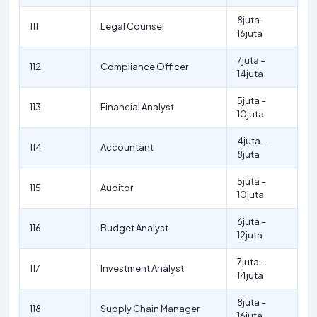
8juta –
111
Legal Counsel
16juta
7juta –
112
Compliance Officer
14juta
5juta –
113
Financial Analyst
10juta
4juta –
114
Accountant
8juta
5juta –
115
Auditor
10juta
6juta –
116
Budget Analyst
12juta
7juta –
117
Investment Analyst
14juta
8juta –
118
Supply Chain Manager
16juta