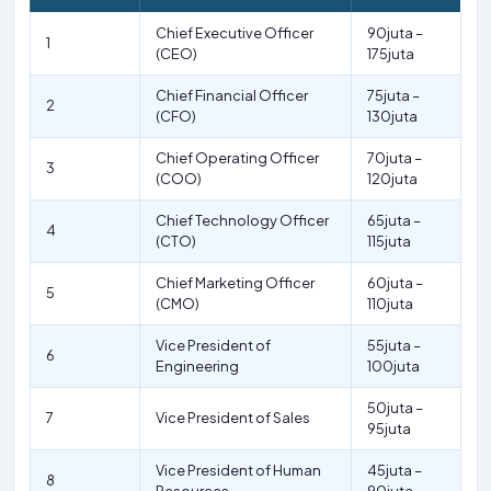
Chief Executive Officer
90juta –
1
(CEO)
175juta
Chief Financial Officer
75juta –
2
(CFO)
130juta
Chief Operating Officer
70juta –
3
(COO)
120juta
Chief Technology Officer
65juta –
4
(CTO)
115juta
Chief Marketing Officer
60juta –
5
(CMO)
110juta
Vice President of
55juta –
6
Engineering
100juta
50juta –
7
Vice President of Sales
95juta
Vice President of Human
45juta –
8