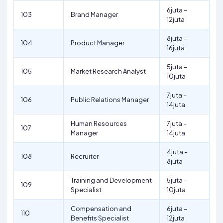
6juta –
103
Brand Manager
12juta
8juta –
104
Product Manager
16juta
5juta –
105
Market Research Analyst
10juta
7juta –
106
Public Relations Manager
14juta
Human Resources
7juta –
107
Manager
14juta
4juta –
108
Recruiter
8juta
Training and Development
5juta –
109
Specialist
10juta
Compensation and
6juta –
110
Benefits Specialist
12juta