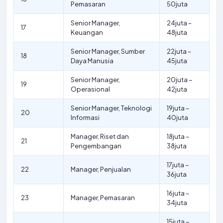
Pemasaran
50juta
Senior Manager,
24juta –
17
Keuangan
48juta
Senior Manager, Sumber
22juta –
18
Daya Manusia
45juta
Senior Manager,
20juta –
19
Operasional
42juta
Senior Manager, Teknologi
19juta –
20
Informasi
40juta
Manager, Riset dan
18juta –
21
Pengembangan
38juta
17juta –
22
Manager, Penjualan
36juta
16juta –
23
Manager, Pemasaran
34juta
15juta –