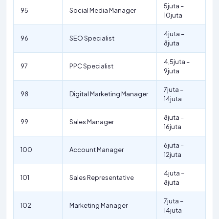
5juta –
95
Social Media Manager
10juta
4juta –
96
SEO Specialist
8juta
4,5juta –
97
PPC Specialist
9juta
7juta –
98
Digital Marketing Manager
14juta
8juta –
99
Sales Manager
16juta
6juta –
100
Account Manager
12juta
4juta –
101
Sales Representative
8juta
7juta –
102
Marketing Manager
14juta