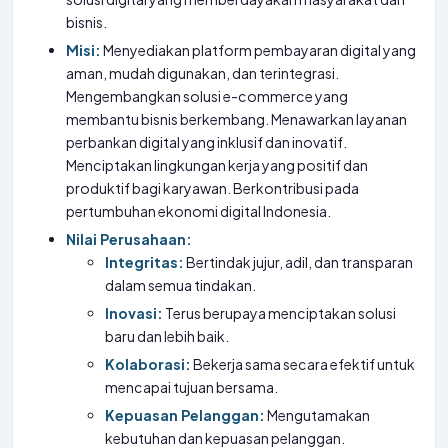
bisnis.
Misi:
Menyediakan platform pembayaran digital yang
aman, mudah digunakan, dan terintegrasi.
Mengembangkan solusi e-commerce yang
membantu bisnis berkembang. Menawarkan layanan
perbankan digital yang inklusif dan inovatif.
Menciptakan lingkungan kerja yang positif dan
produktif bagi karyawan. Berkontribusi pada
pertumbuhan ekonomi digital Indonesia.
Nilai Perusahaan:
Integritas:
Bertindak jujur, adil, dan transparan
dalam semua tindakan.
Inovasi:
Terus berupaya menciptakan solusi
baru dan lebih baik.
Kolaborasi:
Bekerja sama secara efektif untuk
mencapai tujuan bersama.
Kepuasan Pelanggan:
Mengutamakan
kebutuhan dan kepuasan pelanggan.