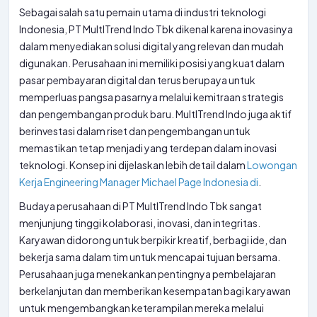
Sebagai salah satu pemain utama di industri teknologi
Indonesia, PT MultITrend Indo Tbk dikenal karena inovasinya
dalam menyediakan solusi digital yang relevan dan mudah
digunakan. Perusahaan ini memiliki posisi yang kuat dalam
pasar pembayaran digital dan terus berupaya untuk
memperluas pangsa pasarnya melalui kemitraan strategis
dan pengembangan produk baru. MultITrend Indo juga aktif
berinvestasi dalam riset dan pengembangan untuk
memastikan tetap menjadi yang terdepan dalam inovasi
teknologi. Konsep ini dijelaskan lebih detail dalam
Lowongan
Kerja Engineering Manager Michael Page Indonesia di
.
Budaya perusahaan di PT MultITrend Indo Tbk sangat
menjunjung tinggi kolaborasi, inovasi, dan integritas.
Karyawan didorong untuk berpikir kreatif, berbagi ide, dan
bekerja sama dalam tim untuk mencapai tujuan bersama.
Perusahaan juga menekankan pentingnya pembelajaran
berkelanjutan dan memberikan kesempatan bagi karyawan
untuk mengembangkan keterampilan mereka melalui