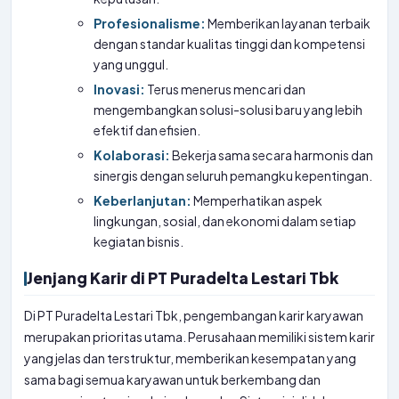
Profesionalisme:
Memberikan layanan terbaik
dengan standar kualitas tinggi dan kompetensi
yang unggul.
Inovasi:
Terus menerus mencari dan
mengembangkan solusi-solusi baru yang lebih
efektif dan efisien.
Kolaborasi:
Bekerja sama secara harmonis dan
sinergis dengan seluruh pemangku kepentingan.
Keberlanjutan:
Memperhatikan aspek
lingkungan, sosial, dan ekonomi dalam setiap
kegiatan bisnis.
Jenjang Karir di PT Puradelta Lestari Tbk
Di PT Puradelta Lestari Tbk, pengembangan karir karyawan
merupakan prioritas utama. Perusahaan memiliki sistem karir
yang jelas dan terstruktur, memberikan kesempatan yang
sama bagi semua karyawan untuk berkembang dan