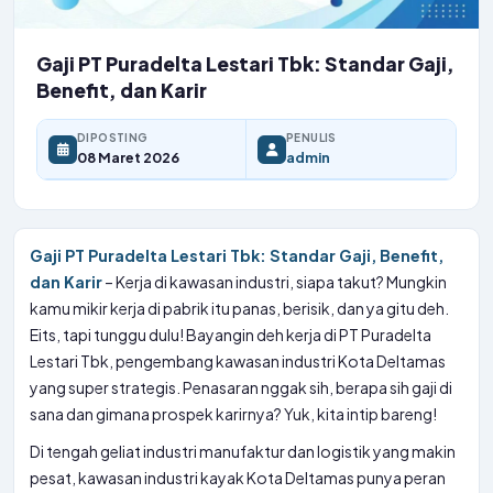
Gaji PT Puradelta Lestari Tbk: Standar Gaji,
Benefit, dan Karir
DIPOSTING
PENULIS
08 Maret 2026
admin
Gaji PT Puradelta Lestari Tbk: Standar Gaji, Benefit,
dan Karir
– Kerja di kawasan industri, siapa takut? Mungkin
kamu mikir kerja di pabrik itu panas, berisik, dan ya gitu deh.
Eits, tapi tunggu dulu! Bayangin deh kerja di PT Puradelta
Lestari Tbk, pengembang kawasan industri Kota Deltamas
yang super strategis. Penasaran nggak sih, berapa sih gaji di
sana dan gimana prospek karirnya? Yuk, kita intip bareng!
Di tengah geliat industri manufaktur dan logistik yang makin
pesat, kawasan industri kayak Kota Deltamas punya peran