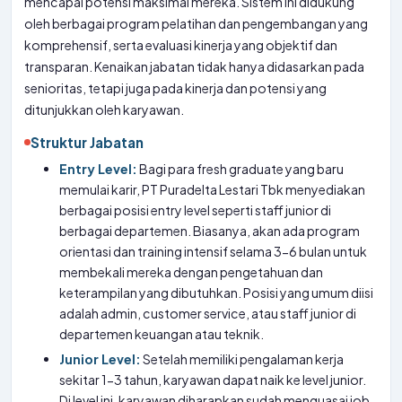
mencapai potensi maksimal mereka. Sistem ini didukung
oleh berbagai program pelatihan dan pengembangan yang
komprehensif, serta evaluasi kinerja yang objektif dan
transparan. Kenaikan jabatan tidak hanya didasarkan pada
senioritas, tetapi juga pada kinerja dan potensi yang
ditunjukkan oleh karyawan.
Struktur Jabatan
Entry Level:
Bagi para fresh graduate yang baru
memulai karir, PT Puradelta Lestari Tbk menyediakan
berbagai posisi entry level seperti staff junior di
berbagai departemen. Biasanya, akan ada program
orientasi dan training intensif selama 3-6 bulan untuk
membekali mereka dengan pengetahuan dan
keterampilan yang dibutuhkan. Posisi yang umum diisi
adalah admin, customer service, atau staff junior di
departemen keuangan atau teknik.
Junior Level:
Setelah memiliki pengalaman kerja
sekitar 1-3 tahun, karyawan dapat naik ke level junior.
Di level ini, karyawan diharapkan sudah menguasai job