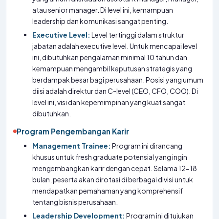
atau senior manager. Di level ini, kemampuan
leadership dan komunikasi sangat penting.
Executive Level:
Level tertinggi dalam struktur
jabatan adalah executive level. Untuk mencapai level
ini, dibutuhkan pengalaman minimal 10 tahun dan
kemampuan mengambil keputusan strategis yang
berdampak besar bagi perusahaan. Posisi yang umum
diisi adalah direktur dan C-level (CEO, CFO, COO). Di
level ini, visi dan kepemimpinan yang kuat sangat
dibutuhkan.
Program Pengembangan Karir
Management Trainee:
Program ini dirancang
khusus untuk fresh graduate potensial yang ingin
mengembangkan karir dengan cepat. Selama 12-18
bulan, peserta akan dirotasi di berbagai divisi untuk
mendapatkan pemahaman yang komprehensif
tentang bisnis perusahaan.
Leadership Development:
Program ini ditujukan