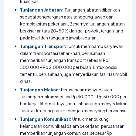
kualifikasi.
Tunjangan Jabatan:
Tunjangan jabatan diberikan
sebagai penghargaan atas tanggung jawab dan
kompleksitas pekerjaan. Besarnya tunjangan jabatan
berkisar antara 20-50% dari gaji pokok, tergantung
pada level dan tanggung jawab jabatan.
Tunjangan Transport:
Untuk membantu karyawan
dalam transportasi sehari-hari, perusahaan
memberikan tunjangan transport sebesar Rp
500.000 – Rp 2.000.000 per bulan. Untuk posisi
tertentu, perusahaan juga menyediakan fasilitas mobil
dinas.
Tunjangan Makan:
Perusahaan menyediakan
tunjangan makan sebesar Rp 30.000 – Rp 50.000 per
hari kerja. Alternatifnya, perusahaan juga menyediakan
fasilitas katering kantor dengan menu yang bervariasi.
Tunjangan Komunikasi:
Untuk mendukung
kelancaran komunikasi dalam pekerjaan, perusahaan
memberikan tunjangan komunikasi sebesar Rp