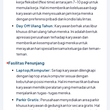
kerja fleksibel (flexi time) antara jam 7-10 pagi untuk
memulai kerja. Hal ini memberikan keleluasaan bagi
karyawan untuk menyesuaikan jam kerja mereka
dengan preferensi pribadi dan kondisi lalu lintas.
Day Off Ulang Tahun:
Karyawan berhak atas libur
khusus di hari ulang tahun mereka. Ini adalah bentuk
apresiasi perusahaan terhadap karyawan dan
memberikan kesempatan bagi mereka untuk
merayakan hari spesial bersama keluarga dan teman-
teman.
Fasilitas Penunjang
Laptop/Komputer:
Setiap karyawan dilengkapi
dengan laptop atau komputer sesuai dengan
kebutuhan posisi mereka. Hal ini memastikan bahwa
karyawan memiliki peralatan yang memadai untuk
menjalankan tugas-tugas mereka.
Parkir Gratis:
Perusahaan menyediakan area parkir
khusus karyawan di gedung kantor secara gratis. Hal