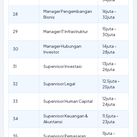
Manager Pengembangan
16juta –
28
Bisnis
32juta
15juta –
29
Manager IT Infrastruktur
30juta
Manager Hubungan
14juta –
30
Investor
28juta
13juta –
31
Supervisor Investasi
26juta
12,5juta –
32
Supervisor Legal
25juta
12juta –
33
Supervisor Human Capital
24juta
Supervisor Keuangan &
11,5juta –
34
Akuntansi
23juta
11juta –
35
Supervisor Pemasaran