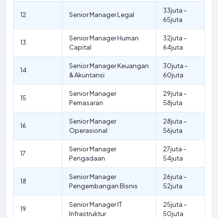
33juta –
12
Senior Manager Legal
65juta
Senior Manager Human
32juta –
13
Capital
64juta
Senior Manager Keuangan
30juta –
14
& Akuntansi
60juta
Senior Manager
29juta –
15
Pemasaran
58juta
Senior Manager
28juta –
16
Operasional
56juta
Senior Manager
27juta –
17
Pengadaan
54juta
Senior Manager
26juta –
18
Pengembangan Bisnis
52juta
Senior Manager IT
25juta –
19
Infrastruktur
50juta