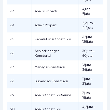
4juta –
83
Analis Properti
9juta
2,2juta –
84
Admin Properti
4,4juta
62juta –
85
Kepala Divisi Konstruksi
125juta
Senior Manager
30juta –
86
Konstruksi
60juta
18juta –
87
Manager Konstruksi
36juta
11juta –
88
Supervisor Konstruksi
21juta
7juta –
89
Analis Konstruksi Senior
15juta
4,2juta –
90
Analis Konstruksi