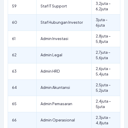
3,2juta –
59
Staf IT Support
6,2juta
3juta –
60
Staf Hubungan Investor
6juta
2,8juta –
61
Admin Investasi
5,8juta
2,7juta –
62
Admin Legal
5,6juta
2,6juta –
63
Admin HRD
5,4juta
2,5juta –
64
Admin Akuntansi
5,2juta
2,4juta –
65
Admin Pemasaran
5juta
2,3juta –
66
Admin Operasional
4,8juta