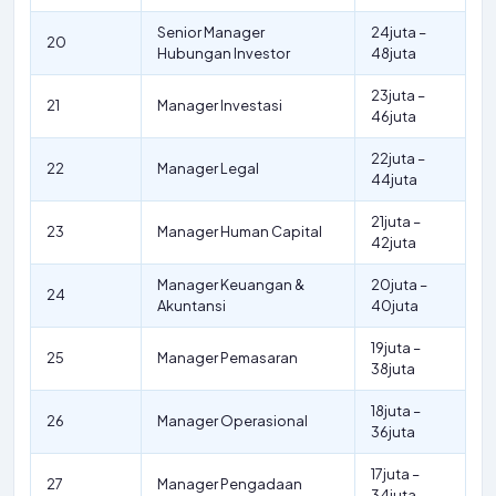
Senior Manager
24juta –
20
Hubungan Investor
48juta
23juta –
21
Manager Investasi
46juta
22juta –
22
Manager Legal
44juta
21juta –
23
Manager Human Capital
42juta
Manager Keuangan &
20juta –
24
Akuntansi
40juta
19juta –
25
Manager Pemasaran
38juta
18juta –
26
Manager Operasional
36juta
17juta –
27
Manager Pengadaan
34juta