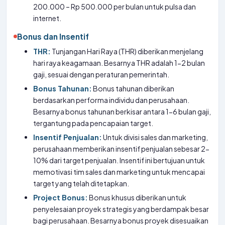
200.000 – Rp 500.000 per bulan untuk pulsa dan
internet.
Bonus dan Insentif
THR:
Tunjangan Hari Raya (THR) diberikan menjelang
hari raya keagamaan. Besarnya THR adalah 1-2 bulan
gaji, sesuai dengan peraturan pemerintah.
Bonus Tahunan:
Bonus tahunan diberikan
berdasarkan performa individu dan perusahaan.
Besarnya bonus tahunan berkisar antara 1-6 bulan gaji,
tergantung pada pencapaian target.
Insentif Penjualan:
Untuk divisi sales dan marketing,
perusahaan memberikan insentif penjualan sebesar 2-
10% dari target penjualan. Insentif ini bertujuan untuk
memotivasi tim sales dan marketing untuk mencapai
target yang telah ditetapkan.
Project Bonus:
Bonus khusus diberikan untuk
penyelesaian proyek strategis yang berdampak besar
bagi perusahaan. Besarnya bonus proyek disesuaikan