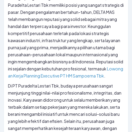
Puradelta Lestari Tbk memiliki posisi yang sangat strategis di
pasar. Dengan pengalaman bertahun-tahun, DELTA MAS
telah membangun reputasi yang solid sebagai mitra yang
handal dan terpercaya bagi para investor. Keunggulan
kompetitif perusahaan terletak pada lokasi strategis
kawasan industri, infrastruktur yang lengkap, serta layanan
purna jual yang prima, menjadikannya pilihan utama bagi
perusahaan-perusahaan lokal maupun internasional yang
ingin mengembangkan bisnisnya di Indonesia. Reputasi solid
ini sejalan dengan kebutuhan profesional, termasuk
Lowong
an Kerja Planning Executive PT HM Sampoerna Tbk
.
Di PT Puradelta Lestari Tbk, budaya perusahaan sangat
menjunjung tinggi nilai-nilai profesionalisme, integritas, dan
inovasi. Karyawan didorong untuk selalu memberikan yang
terbaik dalam setiap pekerjaan yang mereka lakukan, serta
berani mengambil inisiatif untuk mencari solusi-solusi baru
yang lebih efektif dan efisien. Selain itu, perusahaan juga
sangat memperhatikan kesejahteraan karyawan, dengan