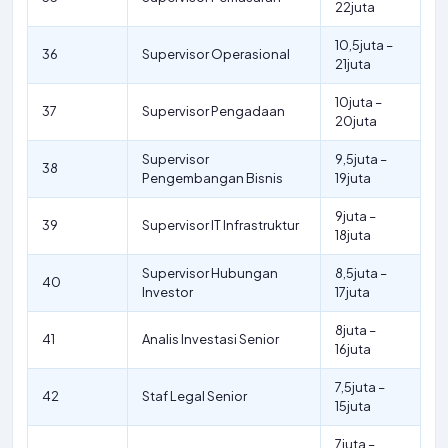
22juta
10,5juta –
36
Supervisor Operasional
21juta
10juta –
37
Supervisor Pengadaan
20juta
Supervisor
9,5juta –
38
Pengembangan Bisnis
19juta
9juta –
39
Supervisor IT Infrastruktur
18juta
Supervisor Hubungan
8,5juta –
40
Investor
17juta
8juta –
41
Analis Investasi Senior
16juta
7,5juta –
42
Staf Legal Senior
15juta
7juta –