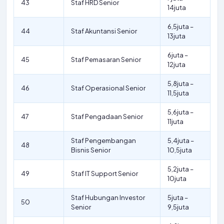
43
Staf HRD Senior
14juta
6,5juta –
44
Staf Akuntansi Senior
13juta
6juta –
45
Staf Pemasaran Senior
12juta
5,8juta –
46
Staf Operasional Senior
11,5juta
5,6juta –
47
Staf Pengadaan Senior
11juta
Staf Pengembangan
5,4juta –
48
Bisnis Senior
10,5juta
5,2juta –
49
Staf IT Support Senior
10juta
Staf Hubungan Investor
5juta –
50
Senior
9,5juta