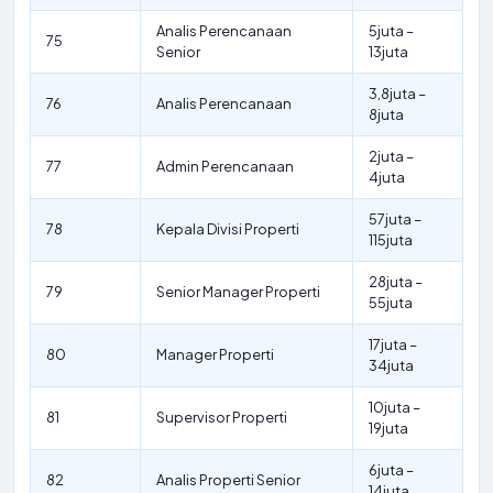
Analis Perencanaan
5juta –
75
Senior
13juta
3,8juta –
76
Analis Perencanaan
8juta
2juta –
77
Admin Perencanaan
4juta
57juta –
78
Kepala Divisi Properti
115juta
28juta –
79
Senior Manager Properti
55juta
17juta –
80
Manager Properti
34juta
10juta –
81
Supervisor Properti
19juta
6juta –
82
Analis Properti Senior
14juta