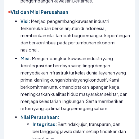
pengembangan kawasan Deltamas.
Visi dan Misi Perusahaan
Visi:
Menjadi pengembang kawasan industri
terkemuka dan berkelanjutan di Indonesia,
memberikan nilai tambah bagi pemangku kepentingan
dan berkontribusi pada pertumbuhan ekonomi
nasional.
Misi:
Mengembangkan kawasan industri yang
terintegrasi dan berdaya saing tinggi dengan
menyediakan infrastruktur kelas dunia, layanan yang
prima, dan lingkungan bisnis yang kondusif. Kami
berkomitmen untuk menciptakan lapangan kerja,
meningkatkan kualitas hidup masyarakat sekitar, dan
menjaga kelestarian lingkungan. Serta memberikan
return yang optimal bagi pemegang saham.
Nilai Perusahaan:
Integritas:
Bertindak jujur, transparan, dan
bertanggung jawab dalam setiap tindakan dan
keputusan.