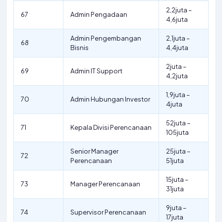
2,2juta –
67
Admin Pengadaan
4,6juta
Admin Pengembangan
2,1juta –
68
Bisnis
4,4juta
2juta –
69
Admin IT Support
4,2juta
1,9juta –
70
Admin Hubungan Investor
4juta
52juta –
71
Kepala Divisi Perencanaan
105juta
Senior Manager
25juta –
72
Perencanaan
51juta
15juta –
73
Manager Perencanaan
31juta
9juta –
74
Supervisor Perencanaan
17juta