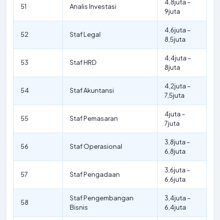
4,8juta –
51
Analis Investasi
9juta
4,6juta –
52
Staf Legal
8,5juta
4,4juta –
53
Staf HRD
8juta
4,2juta –
54
Staf Akuntansi
7,5juta
4juta –
55
Staf Pemasaran
7juta
3,8juta –
56
Staf Operasional
6,8juta
3,6juta –
57
Staf Pengadaan
6,6juta
Staf Pengembangan
3,4juta –
58
Bisnis
6,4juta