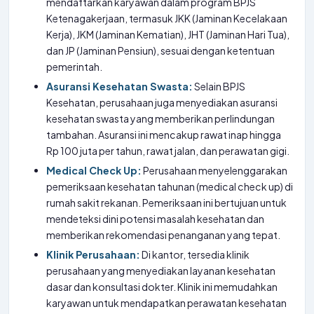
mendaftarkan karyawan dalam program BPJS
Ketenagakerjaan, termasuk JKK (Jaminan Kecelakaan
Kerja), JKM (Jaminan Kematian), JHT (Jaminan Hari Tua),
dan JP (Jaminan Pensiun), sesuai dengan ketentuan
pemerintah.
Asuransi Kesehatan Swasta:
Selain BPJS
Kesehatan, perusahaan juga menyediakan asuransi
kesehatan swasta yang memberikan perlindungan
tambahan. Asuransi ini mencakup rawat inap hingga
Rp 100 juta per tahun, rawat jalan, dan perawatan gigi.
Medical Check Up:
Perusahaan menyelenggarakan
pemeriksaan kesehatan tahunan (medical check up) di
rumah sakit rekanan. Pemeriksaan ini bertujuan untuk
mendeteksi dini potensi masalah kesehatan dan
memberikan rekomendasi penanganan yang tepat.
Klinik Perusahaan:
Di kantor, tersedia klinik
perusahaan yang menyediakan layanan kesehatan
dasar dan konsultasi dokter. Klinik ini memudahkan
karyawan untuk mendapatkan perawatan kesehatan