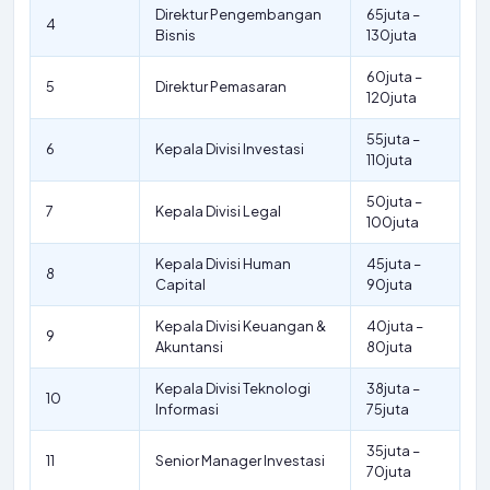
Direktur Pengembangan
65juta –
4
Bisnis
130juta
60juta –
5
Direktur Pemasaran
120juta
55juta –
6
Kepala Divisi Investasi
110juta
50juta –
7
Kepala Divisi Legal
100juta
Kepala Divisi Human
45juta –
8
Capital
90juta
Kepala Divisi Keuangan &
40juta –
9
Akuntansi
80juta
Kepala Divisi Teknologi
38juta –
10
Informasi
75juta
35juta –
11
Senior Manager Investasi
70juta