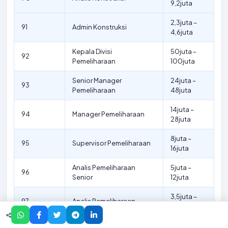
9,2juta
2,3juta –
91
Admin Konstruksi
4,6juta
Kepala Divisi
50juta –
92
Pemeliharaan
100juta
Senior Manager
24juta –
93
Pemeliharaan
48juta
14juta –
94
Manager Pemeliharaan
28juta
8juta –
95
Supervisor Pemeliharaan
16juta
Analis Pemeliharaan
5juta –
96
Senior
12juta
3,5juta –
97
Analis Pemeliharaan
7,5juta
1,9juta –