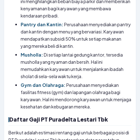
ini menghilangkan beban biaya parkir dan memberikan
kenyamanan bagi karyawan yang membawa
kendaraan pribadi.
Pantry dan Kantin:
Perusahaan menyediakan pantry
dan kantin dengan menu yang bervariasi. Karyawan
mendapatkan subsidi 50% untuk setiap makanan
yang mereka beli di kantin.
Musholla:
Di setiap lantai gedung kantor, tersedia
musholla yang nyaman dan bersih. Hal ini
memudahkan karyawan untuk menjalankan ibadah
sholat di sela-sela waktu kerja.
Gym dan Olahraga:
Perusahaan menyediakan
fasilitas fitness (gym) dan lapangan olahraga bagi
karyawan. Hal ini mendorong karyawan untuk menjaga
kesehatan dan kebugaran mereka.
Daftar Gaji PT Puradelta Lestari Tbk
Berikut adalah estimasi rentang gaji untuk berbagai posisi di