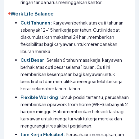
ringan tanpa harus meninggalkan kantor.
Work Life Balance
Cuti Tahunan:
Karyawan berhak atas cuti tahunan
sebanyak 12-15 hari kerja per tahun. Cuti ini dapat
diakumulasikan maksimal 24 hari, memberikan
fleksibilitas bagi karyawan untuk merencanakan
liburan mereka.
Cuti Besar:
Setelah 6 tahun masa kerja, karyawan
berhak atas cuti besar selama 1 bulan. Cuti ini
memberikan kesempatan bagi karyawan untuk
beristirahat dan memulihkan energi setelah bekerja
keras selama bertahun-tahun.
Flexible Working:
Untuk posisi tertentu, perusahaan
memberikan opsi work from home (WFH) sebanyak 2
hari per minggu. Hal ini memberikan fleksibilitas bagi
karyawan untuk mengatur waktu kerja mereka dan
mengurangi stres akibat perjalanan.
Jam Kerja Fleksibel:
Perusahaan menerapkan jam