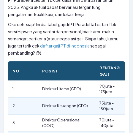
PT Puradelta Lestari Tbk berdasarkan data pasar tahun
2025. Angka aktual dapat bervariasi tergantung
pengalaman, kualifikasi, dan lokasi kerja.
Oke deh, siap! Ini dia tabel gaji di PT Puradelta Lestari Tbk.
versi Hipwee yang santai dan personal, biar kamu makin
semangat cari kerja (atau negosiasi gaji! Siapa tahu, kamu
juga tertarik cek
daftar gaji PT di Indonesia
sebagai
pembanding? 😉).
RENTANG
NO
POSISI
GAJI
90juta –
1
Direktur Utama (CEO)
175juta
75juta –
2
Direktur Keuangan (CFO)
150juta
Direktur Operasional
70juta –
3
(COO)
140juta