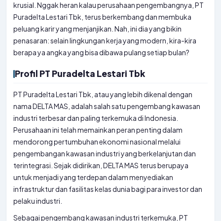
krusial. Nggak heran kalau perusahaan pengembangnya, PT
Puradelta Lestari Tbk, terus berkembang dan membuka
peluang karir yang menjanjikan. Nah, ini dia yang bikin
penasaran: selain lingkungan kerja yang modern, kira-kira
berapa ya angka yang bisa dibawa pulang setiap bulan?
Profil PT Puradelta Lestari Tbk
PT Puradelta Lestari Tbk, atau yang lebih dikenal dengan
nama DELTA MAS, adalah salah satu pengembang kawasan
industri terbesar dan paling terkemuka di Indonesia.
Perusahaan ini telah memainkan peran penting dalam
mendorong pertumbuhan ekonomi nasional melalui
pengembangan kawasan industri yang berkelanjutan dan
terintegrasi. Sejak didirikan, DELTA MAS terus berupaya
untuk menjadi yang terdepan dalam menyediakan
infrastruktur dan fasilitas kelas dunia bagi para investor dan
pelaku industri.
Sebagai pengembang kawasan industri terkemuka, PT