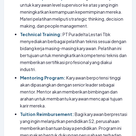
untuk karyawan level supervisor ke atas yang ingin
meningkatkan kemampuan kepemimpinan mereka.
Materi pelatihan meliputi strategic thinking, decision
making, dan people management.
Technical Training:
PT Puradelta Lestari Tbk
menyediakan berbagai pelatihan teknis sesuai dengan
bidang kerja masing-masing karyawan. Pelatihan ini
bertujuan untuk meningkatkan kompetensi teknis dan
memberikan sertifikasi profesional yang diakui
industri.
Mentoring Program:
Karyawan berpotensi tinggi
akan dipasangkan dengan senior leader sebagai
mentor. Mentor akan memberikan bimbingan dan
arahan untuk membantu karyawan mencapai tujuan
karir mereka.
Tuition Reimbursement:
Bagi karyawan berprestasi
yang ingin melanjutkan pendidikan S2, perusahaan
memberikan bantuan biaya pendidikan. Program ini
merupakan bentuk dukungan perusahaan terhadap