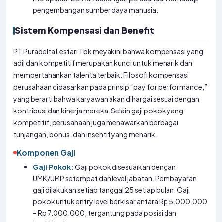
pengembangan sumber daya manusia.
Sistem Kompensasi dan Benefit
PT Puradelta Lestari Tbk meyakini bahwa kompensasi yang
adil dan kompetitif merupakan kunci untuk menarik dan
mempertahankan talenta terbaik. Filosofi kompensasi
perusahaan didasarkan pada prinsip “pay for performance,”
yang berarti bahwa karyawan akan dihargai sesuai dengan
kontribusi dan kinerja mereka. Selain gaji pokok yang
kompetitif, perusahaan juga menawarkan berbagai
tunjangan, bonus, dan insentif yang menarik.
Komponen Gaji
Gaji Pokok:
Gaji pokok disesuaikan dengan
UMK/UMP setempat dan level jabatan. Pembayaran
gaji dilakukan setiap tanggal 25 setiap bulan. Gaji
pokok untuk entry level berkisar antara Rp 5.000.000
– Rp 7.000.000, tergantung pada posisi dan