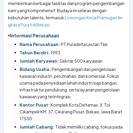
memberikan berbagai fasilitas dan program pengembangan
karir yang komprehensif. Budaya ini selaras dengan
kebutuhan talenta, termasuk
Lowongan Kerja Pramugari An
gkasa Pura II di Bekasi
.
Informasi Perusahaan
Nama Perusahaan:
PT Puradelta Lestari Tbk
Tahun Berdiri:
1993
Jumlah Karyawan:
Sekitar 500 karyawan
Bidang Usaha:
Pengembangan dan pengelolaan
kawasan industri, perumahan, dan komersial. Fokus
utama pada penyediaan lahan industri siap bangun,
infrastruktur pendukung, serta layanan pengelolaan
kawasan yang terintegrasi.
Kantor Pusat:
Komplek Kota Deltamas, Jl. Tol
Cikampek KM. 37, Cikarang Pusat, Bekasi, Jawa Barat
17530
Jumlah Cabang:
Tidak memiliki cabang, fokus pada