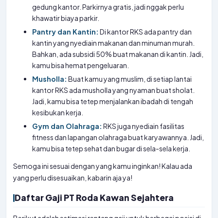
gedung kantor. Parkirnya gratis, jadi nggak perlu
khawatir biaya parkir.
Pantry dan Kantin:
Di kantor RKS ada pantry dan
kantin yang nyediain makanan dan minuman murah.
Bahkan, ada subsidi 50% buat makanan di kantin. Jadi,
kamu bisa hemat pengeluaran.
Musholla:
Buat kamu yang muslim, di setiap lantai
kantor RKS ada musholla yang nyaman buat sholat.
Jadi, kamu bisa tetep menjalankan ibadah di tengah
kesibukan kerja.
Gym dan Olahraga:
RKS juga nyediain fasilitas
fitness dan lapangan olahraga buat karyawannya. Jadi,
kamu bisa tetep sehat dan bugar di sela-sela kerja.
Semoga ini sesuai dengan yang kamu inginkan! Kalau ada
yang perlu disesuaikan, kabarin aja ya!
Daftar Gaji PT Roda Kawan Sejahtera