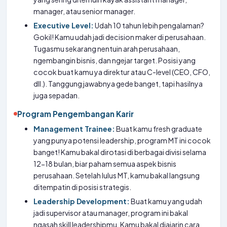
manager, atau senior manager.
Executive Level:
Udah 10 tahun lebih pengalaman?
Gokil! Kamu udah jadi decision maker di perusahaan.
Tugasmu sekarang nentuin arah perusahaan,
ngembangin bisnis, dan ngejar target. Posisi yang
cocok buat kamu ya direktur atau C-level (CEO, CFO,
dll.). Tanggung jawabnya gede banget, tapi hasilnya
juga sepadan.
Program Pengembangan Karir
Management Trainee:
Buat kamu fresh graduate
yang punya potensi leadership, program MT ini cocok
banget! Kamu bakal dirotasi di berbagai divisi selama
12-18 bulan, biar paham semua aspek bisnis
perusahaan. Setelah lulus MT, kamu bakal langsung
ditempatin di posisi strategis.
Leadership Development:
Buat kamu yang udah
jadi supervisor atau manager, program ini bakal
ngasah skill leadershipmu. Kamu bakal diajarin cara