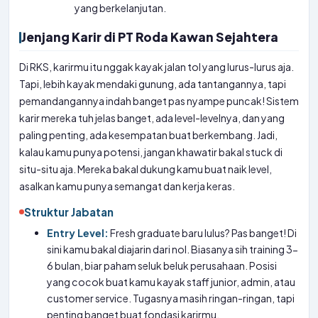
yang berkelanjutan.
Jenjang Karir di PT Roda Kawan Sejahtera
Di RKS, karirmu itu nggak kayak jalan tol yang lurus-lurus aja.
Tapi, lebih kayak mendaki gunung, ada tantangannya, tapi
pemandangannya indah banget pas nyampe puncak! Sistem
karir mereka tuh jelas banget, ada level-levelnya, dan yang
paling penting, ada kesempatan buat berkembang. Jadi,
kalau kamu punya potensi, jangan khawatir bakal stuck di
situ-situ aja. Mereka bakal dukung kamu buat naik level,
asalkan kamu punya semangat dan kerja keras.
Struktur Jabatan
Entry Level:
Fresh graduate baru lulus? Pas banget! Di
sini kamu bakal diajarin dari nol. Biasanya sih training 3-
6 bulan, biar paham seluk beluk perusahaan. Posisi
yang cocok buat kamu kayak staff junior, admin, atau
customer service. Tugasnya masih ringan-ringan, tapi
penting banget buat fondasi karirmu.