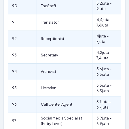
5,2juta –
90
Tax Staff
9juta
4,4juta –
91
Translator
7,8juta
4juta –
92
Receptionist
7juta
4,2juta –
93
Secretary
7,4juta
3,6juta –
94
Archivist
6,5juta
3,5juta –
95
Librarian
6,3juta
3,7juta –
96
Call Center Agent
6,7juta
Social Media Specialist
3,9juta –
97
(Entry Level)
6,9juta