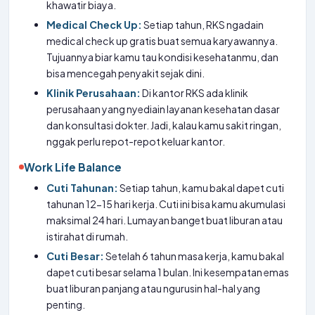
khawatir biaya.
Medical Check Up:
Setiap tahun, RKS ngadain
medical check up gratis buat semua karyawannya.
Tujuannya biar kamu tau kondisi kesehatanmu, dan
bisa mencegah penyakit sejak dini.
Klinik Perusahaan:
Di kantor RKS ada klinik
perusahaan yang nyediain layanan kesehatan dasar
dan konsultasi dokter. Jadi, kalau kamu sakit ringan,
nggak perlu repot-repot keluar kantor.
Work Life Balance
Cuti Tahunan:
Setiap tahun, kamu bakal dapet cuti
tahunan 12-15 hari kerja. Cuti ini bisa kamu akumulasi
maksimal 24 hari. Lumayan banget buat liburan atau
istirahat di rumah.
Cuti Besar:
Setelah 6 tahun masa kerja, kamu bakal
dapet cuti besar selama 1 bulan. Ini kesempatan emas
buat liburan panjang atau ngurusin hal-hal yang
penting.