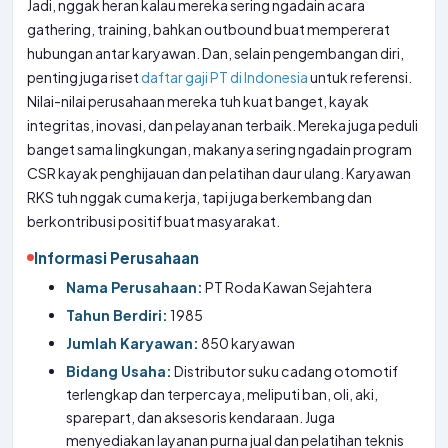
Jadi, nggak heran kalau mereka sering ngadain acara
gathering, training, bahkan outbound buat mempererat
hubungan antar karyawan. Dan, selain pengembangan diri,
penting juga riset
daftar gaji PT di Indonesia
untuk referensi.
Nilai-nilai perusahaan mereka tuh kuat banget, kayak
integritas, inovasi, dan pelayanan terbaik. Mereka juga peduli
banget sama lingkungan, makanya sering ngadain program
CSR kayak penghijauan dan pelatihan daur ulang. Karyawan
RKS tuh nggak cuma kerja, tapi juga berkembang dan
berkontribusi positif buat masyarakat.
Informasi Perusahaan
Nama Perusahaan:
PT Roda Kawan Sejahtera
Tahun Berdiri:
1985
Jumlah Karyawan:
850 karyawan
Bidang Usaha:
Distributor suku cadang otomotif
terlengkap dan terpercaya, meliputi ban, oli, aki,
sparepart, dan aksesoris kendaraan. Juga
menyediakan layanan purna jual dan pelatihan teknis