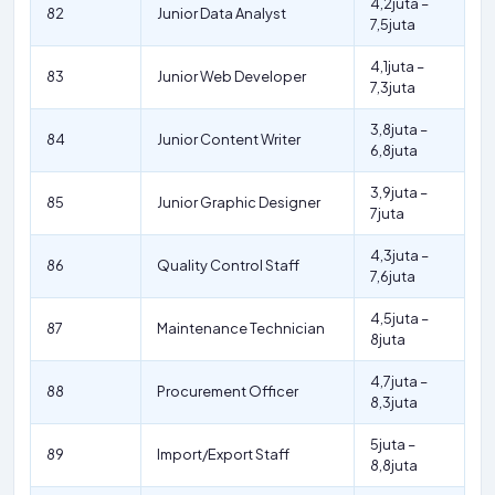
4,2juta –
82
Junior Data Analyst
7,5juta
4,1juta –
83
Junior Web Developer
7,3juta
3,8juta –
84
Junior Content Writer
6,8juta
3,9juta –
85
Junior Graphic Designer
7juta
4,3juta –
86
Quality Control Staff
7,6juta
4,5juta –
87
Maintenance Technician
8juta
4,7juta –
88
Procurement Officer
8,3juta
5juta –
89
Import/Export Staff
8,8juta