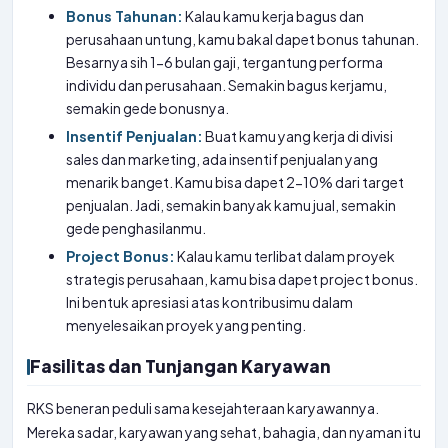
Bonus Tahunan:
Kalau kamu kerja bagus dan
perusahaan untung, kamu bakal dapet bonus tahunan.
Besarnya sih 1-6 bulan gaji, tergantung performa
individu dan perusahaan. Semakin bagus kerjamu,
semakin gede bonusnya.
Insentif Penjualan:
Buat kamu yang kerja di divisi
sales dan marketing, ada insentif penjualan yang
menarik banget. Kamu bisa dapet 2-10% dari target
penjualan. Jadi, semakin banyak kamu jual, semakin
gede penghasilanmu.
Project Bonus:
Kalau kamu terlibat dalam proyek
strategis perusahaan, kamu bisa dapet project bonus.
Ini bentuk apresiasi atas kontribusimu dalam
menyelesaikan proyek yang penting.
Fasilitas dan Tunjangan Karyawan
RKS beneran peduli sama kesejahteraan karyawannya.
Mereka sadar, karyawan yang sehat, bahagia, dan nyaman itu