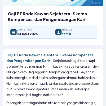
Gaji PT Roda Kawan Sejahtera: Skema
Kompensasi dan Pengembangan Karir
DIPOSTING
PENULIS
18 Maret 2026
admin
Gaji PT Roda Kawan Sejahtera: Skema Kompensasi
dan Pengembangan Karir
– Kerja keras bagai kuda, tapi
dompet tetap merana? Hmm, kayaknya ada yang salah, deh!
Mungkin kamu lagi nggak di tempat yang tepat. Bayangin
kalau energi dan dedikasimu dihargai setimpal, bahkan lebih.
Nah, kali ini kita bakal ngulik tuntas soal gaji dan prospek karir
di PT Roda Kawan Sejahtera. Penasaran kan, seberapa
sejahtera sih jadi bagian dari mereka?
Di tengah persaingan industri otomotif yang makin sengit,