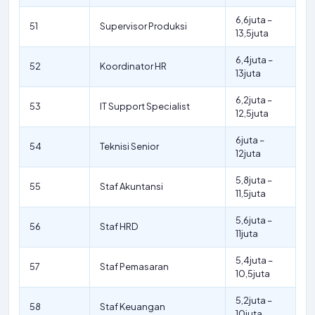
6,6juta –
51
Supervisor Produksi
13,5juta
6,4juta –
52
Koordinator HR
13juta
6,2juta –
53
IT Support Specialist
12,5juta
6juta –
54
Teknisi Senior
12juta
5,8juta –
55
Staf Akuntansi
11,5juta
5,6juta –
56
Staf HRD
11juta
5,4juta –
57
Staf Pemasaran
10,5juta
5,2juta –
58
Staf Keuangan
10juta