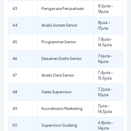
8,5juta –
43
Pengacara Perusahaan
18juta
8juta –
44
Analis Sistem Senior
17juta
7,8juta –
45
Programmer Senior
16,5juta
7,6juta –
46
Desainer Grafis Senior
16juta
7,4juta –
47
Analis Data Senior
15,5juta
7,2juta –
48
Sales Supervisor
15juta
7juta –
49
Koordinator Marketing
14,5juta
6,8juta –
50
Supervisor Gudang
14juta