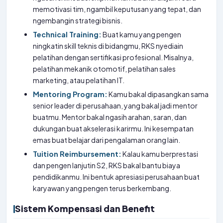
memotivasi tim, ngambil keputusan yang tepat, dan
ngembangin strategi bisnis.
Technical Training:
Buat kamu yang pengen
ningkatin skill teknis di bidangmu, RKS nyediain
pelatihan dengan sertifikasi profesional. Misalnya,
pelatihan mekanik otomotif, pelatihan sales
marketing, atau pelatihan IT.
Mentoring Program:
Kamu bakal dipasangkan sama
senior leader di perusahaan, yang bakal jadi mentor
buatmu. Mentor bakal ngasih arahan, saran, dan
dukungan buat akselerasi karirmu. Ini kesempatan
emas buat belajar dari pengalaman orang lain.
Tuition Reimbursement:
Kalau kamu berprestasi
dan pengen lanjutin S2, RKS bakal bantu biaya
pendidikanmu. Ini bentuk apresiasi perusahaan buat
karyawan yang pengen terus berkembang.
Sistem Kompensasi dan Benefit