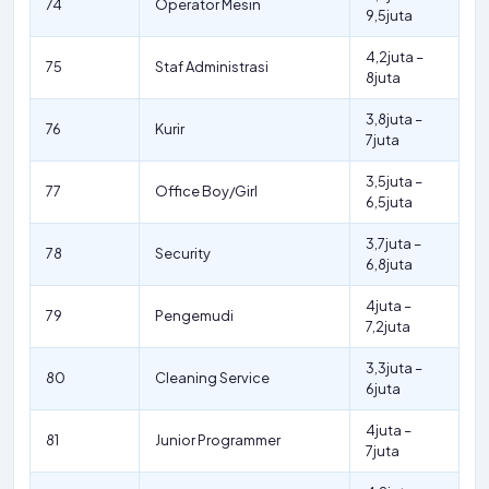
74
Operator Mesin
9,5juta
4,2juta –
75
Staf Administrasi
8juta
3,8juta –
76
Kurir
7juta
3,5juta –
77
Office Boy/Girl
6,5juta
3,7juta –
78
Security
6,8juta
4juta –
79
Pengemudi
7,2juta
3,3juta –
80
Cleaning Service
6juta
4juta –
81
Junior Programmer
7juta