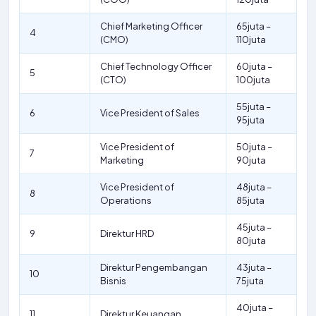
Chief Marketing Officer
65juta –
4
(CMO)
110juta
Chief Technology Officer
60juta –
5
(CTO)
100juta
55juta –
6
Vice President of Sales
95juta
Vice President of
50juta –
7
Marketing
90juta
Vice President of
48juta –
8
Operations
85juta
45juta –
9
Direktur HRD
80juta
Direktur Pengembangan
43juta –
10
Bisnis
75juta
40juta –
11
Direktur Keuangan