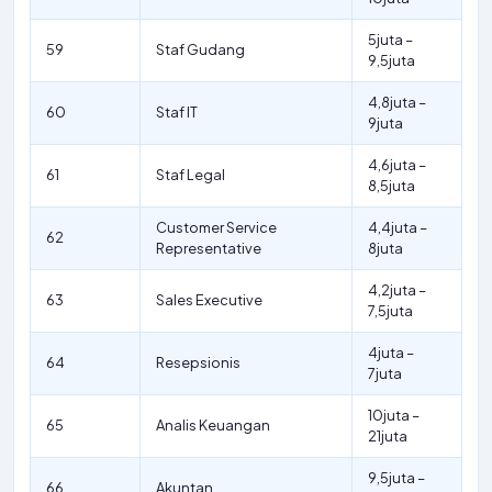
5juta –
59
Staf Gudang
9,5juta
4,8juta –
60
Staf IT
9juta
4,6juta –
61
Staf Legal
8,5juta
Customer Service
4,4juta –
62
Representative
8juta
4,2juta –
63
Sales Executive
7,5juta
4juta –
64
Resepsionis
7juta
10juta –
65
Analis Keuangan
21juta
9,5juta –
66
Akuntan