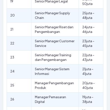
19
Senior Manager Legal
50juta
Senior Manager Supply
25juta –
20
Chain
48juta
Senior Manager Riset dan
24juta –
21
Pengembangan
46juta
Senior Manager Customer
23juta –
22
Service
45juta
Senior Manager Training
22juta –
23
dan Pengembangan
43juta
Senior Manager Sistem
21juta –
24
Informasi
41juta
Manager Pengembangan
20juta –
25
Produk
40juta
Manager Pemasaran
19juta –
26
Digital
38juta