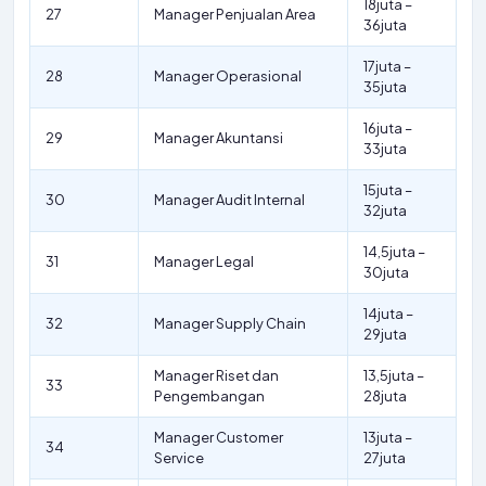
18juta –
27
Manager Penjualan Area
36juta
17juta –
28
Manager Operasional
35juta
16juta –
29
Manager Akuntansi
33juta
15juta –
30
Manager Audit Internal
32juta
14,5juta –
31
Manager Legal
30juta
14juta –
32
Manager Supply Chain
29juta
Manager Riset dan
13,5juta –
33
Pengembangan
28juta
Manager Customer
13juta –
34
Service
27juta