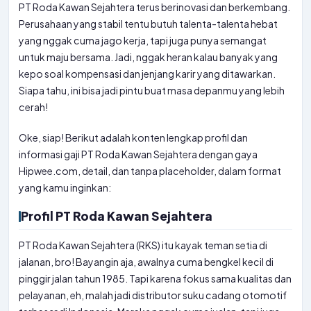
PT Roda Kawan Sejahtera terus berinovasi dan berkembang.
Perusahaan yang stabil tentu butuh talenta-talenta hebat
yang nggak cuma jago kerja, tapi juga punya semangat
untuk maju bersama. Jadi, nggak heran kalau banyak yang
kepo soal kompensasi dan jenjang karir yang ditawarkan.
Siapa tahu, ini bisa jadi pintu buat masa depanmu yang lebih
cerah!
Oke, siap! Berikut adalah konten lengkap profil dan
informasi gaji PT Roda Kawan Sejahtera dengan gaya
Hipwee.com, detail, dan tanpa placeholder, dalam format
yang kamu inginkan:
Profil PT Roda Kawan Sejahtera
PT Roda Kawan Sejahtera (RKS) itu kayak teman setia di
jalanan, bro! Bayangin aja, awalnya cuma bengkel kecil di
pinggir jalan tahun 1985. Tapi karena fokus sama kualitas dan
pelayanan, eh, malah jadi distributor suku cadang otomotif