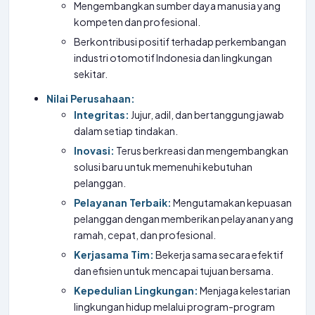
Mengembangkan sumber daya manusia yang
kompeten dan profesional.
Berkontribusi positif terhadap perkembangan
industri otomotif Indonesia dan lingkungan
sekitar.
Nilai Perusahaan:
Integritas:
Jujur, adil, dan bertanggung jawab
dalam setiap tindakan.
Inovasi:
Terus berkreasi dan mengembangkan
solusi baru untuk memenuhi kebutuhan
pelanggan.
Pelayanan Terbaik:
Mengutamakan kepuasan
pelanggan dengan memberikan pelayanan yang
ramah, cepat, dan profesional.
Kerjasama Tim:
Bekerja sama secara efektif
dan efisien untuk mencapai tujuan bersama.
Kepedulian Lingkungan:
Menjaga kelestarian
lingkungan hidup melalui program-program