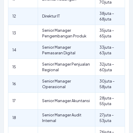
70juta
38juta –
12
Direktur IT
68juta
Senior Manager
35juta –
13
Pengembangan Produk
65juta
Senior Manager
33juta –
14
Pemasaran Digital
63juta
Senior Manager Penjualan
32juta –
15
Regional
60juta
Senior Manager
30juta –
16
Operasional
58juta
28juta –
17
Senior Manager Akuntansi
55juta
Senior Manager Audit
27juta –
18
Internal
53juta
26juta –