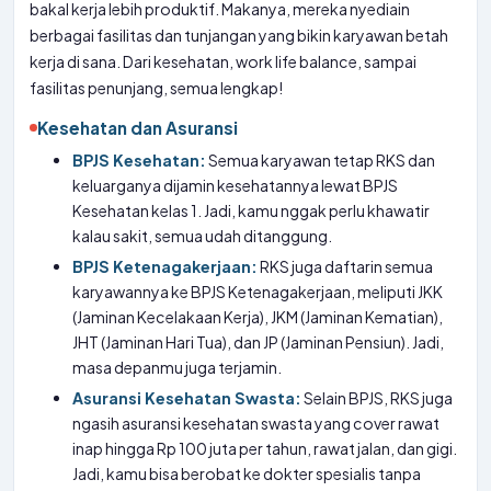
bakal kerja lebih produktif. Makanya, mereka nyediain
berbagai fasilitas dan tunjangan yang bikin karyawan betah
kerja di sana. Dari kesehatan, work life balance, sampai
fasilitas penunjang, semua lengkap!
Kesehatan dan Asuransi
BPJS Kesehatan:
Semua karyawan tetap RKS dan
keluarganya dijamin kesehatannya lewat BPJS
Kesehatan kelas 1. Jadi, kamu nggak perlu khawatir
kalau sakit, semua udah ditanggung.
BPJS Ketenagakerjaan:
RKS juga daftarin semua
karyawannya ke BPJS Ketenagakerjaan, meliputi JKK
(Jaminan Kecelakaan Kerja), JKM (Jaminan Kematian),
JHT (Jaminan Hari Tua), dan JP (Jaminan Pensiun). Jadi,
masa depanmu juga terjamin.
Asuransi Kesehatan Swasta:
Selain BPJS, RKS juga
ngasih asuransi kesehatan swasta yang cover rawat
inap hingga Rp 100 juta per tahun, rawat jalan, dan gigi.
Jadi, kamu bisa berobat ke dokter spesialis tanpa