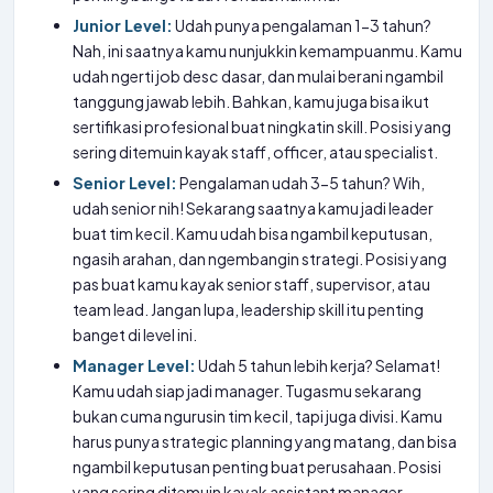
Junior Level:
Udah punya pengalaman 1-3 tahun?
Nah, ini saatnya kamu nunjukkin kemampuanmu. Kamu
udah ngerti job desc dasar, dan mulai berani ngambil
tanggung jawab lebih. Bahkan, kamu juga bisa ikut
sertifikasi profesional buat ningkatin skill. Posisi yang
sering ditemuin kayak staff, officer, atau specialist.
Senior Level:
Pengalaman udah 3-5 tahun? Wih,
udah senior nih! Sekarang saatnya kamu jadi leader
buat tim kecil. Kamu udah bisa ngambil keputusan,
ngasih arahan, dan ngembangin strategi. Posisi yang
pas buat kamu kayak senior staff, supervisor, atau
team lead. Jangan lupa, leadership skill itu penting
banget di level ini.
Manager Level:
Udah 5 tahun lebih kerja? Selamat!
Kamu udah siap jadi manager. Tugasmu sekarang
bukan cuma ngurusin tim kecil, tapi juga divisi. Kamu
harus punya strategic planning yang matang, dan bisa
ngambil keputusan penting buat perusahaan. Posisi
yang sering ditemuin kayak assistant manager,