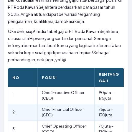
Berikut adalah estimasi rentang gaji untuk berbagai posisi di
PT Roda Kawan Sejahtera berdasarkan data pasar tahun
2025. Angka aktual dapat bervariasi tergantung
pengalaman, kualifikasi, dan lokasi kerja.
Oke deh, siap! Ini dia tabel gaji di PT Roda Kawan Sejahtera,
disusun ala Hipwee yang santai dan personal. Semoga
infonya bermanfaat buat kamu yang lagi cari referensi atau
sekadar kepo soal gaji di perusahaan impian! Sebagai
perbandingan, cek juga
, ya! 😉
RENTANG
NO
POSISI
GAJI
Chief Executive Officer
90juta –
1
(CEO)
175juta
Chief Financial Officer
75juta –
2
(CFO)
130juta
Chief Operating Officer
70juta –
3
(COO)
120juta