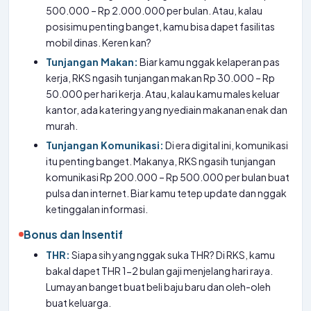
500.000 – Rp 2.000.000 per bulan. Atau, kalau
posisimu penting banget, kamu bisa dapet fasilitas
mobil dinas. Keren kan?
Tunjangan Makan:
Biar kamu nggak kelaperan pas
kerja, RKS ngasih tunjangan makan Rp 30.000 – Rp
50.000 per hari kerja. Atau, kalau kamu males keluar
kantor, ada katering yang nyediain makanan enak dan
murah.
Tunjangan Komunikasi:
Di era digital ini, komunikasi
itu penting banget. Makanya, RKS ngasih tunjangan
komunikasi Rp 200.000 – Rp 500.000 per bulan buat
pulsa dan internet. Biar kamu tetep update dan nggak
ketinggalan informasi.
Bonus dan Insentif
THR:
Siapa sih yang nggak suka THR? Di RKS, kamu
bakal dapet THR 1-2 bulan gaji menjelang hari raya.
Lumayan banget buat beli baju baru dan oleh-oleh
buat keluarga.