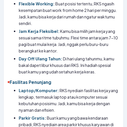
Flexible Working:
Buat posisi tertentu, RKS ngasih
kesempatan buat work from home 2 hari per minggu.
Jadi, kamu bisa kerja dari rumah dan ngatur waktumu
sendiri.
Jam Kerja Fleksibel:
Kamu bisa milih jam kerja yang
sesuai sama ritme tubuhmu. Flexi time antara jam 7-10
pagi buat mulai kerja. Jadi, nggak perlu buru-buru
berangkat ke kantor.
Day Off Ulang Tahun:
Di hari ulang tahunmu, kamu
bakal dapet libur khusus dari RKS. Ini hadiah spesial
buat kamu yang udah setahun kerja keras.
Fasilitas Penunjang
Laptop/Komputer:
RKS nyediain fasilitas kerja yang
lengkap, termasuk laptop atau komputer sesuai
kebutuhan posisimu. Jadi, kamu bisa kerja dengan
nyaman dan efisien.
Parkir Gratis:
Buat kamu yang bawa kendaraan
pribadi, RKS nyediain area parkir khusus karyawan di