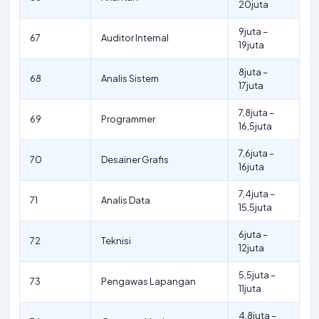
20juta
9juta –
67
Auditor Internal
19juta
8juta –
68
Analis Sistem
17juta
7,8juta –
69
Programmer
16,5juta
7,6juta –
70
Desainer Grafis
16juta
7,4juta –
71
Analis Data
15,5juta
6juta –
72
Teknisi
12juta
5,5juta –
73
Pengawas Lapangan
11juta
4,8juta –