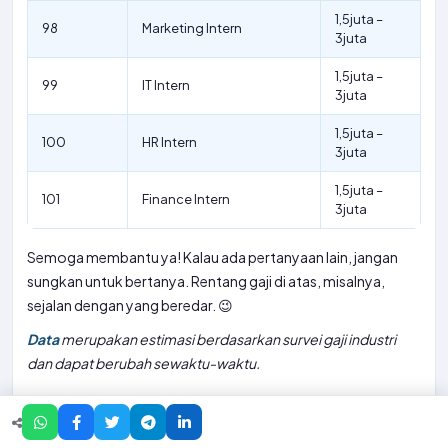
1,5juta –
98
Marketing Intern
3juta
1,5juta –
99
IT Intern
3juta
1,5juta –
100
HR Intern
3juta
1,5juta –
101
Finance Intern
3juta
Semoga membantu ya! Kalau ada pertanyaan lain, jangan
sungkan untuk bertanya. Rentang gaji di atas, misalnya,
sejalan dengan
yang beredar. 😉
Data
merupakan estimasi berdasarkan survei gaji industri
dan dapat berubah sewaktu-waktu.
Tips Melamar Kerja di PT Roda Kawan
Sejahtera