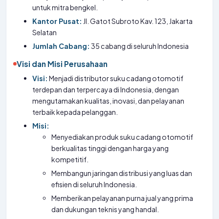
untuk mitra bengkel.
Kantor Pusat:
Jl. Gatot Subroto Kav. 123, Jakarta
Selatan
Jumlah Cabang:
35 cabang di seluruh Indonesia
Visi dan Misi Perusahaan
Visi:
Menjadi distributor suku cadang otomotif
terdepan dan terpercaya di Indonesia, dengan
mengutamakan kualitas, inovasi, dan pelayanan
terbaik kepada pelanggan.
Misi:
Menyediakan produk suku cadang otomotif
berkualitas tinggi dengan harga yang
kompetitif.
Membangun jaringan distribusi yang luas dan
efisien di seluruh Indonesia.
Memberikan pelayanan purna jual yang prima
dan dukungan teknis yang handal.