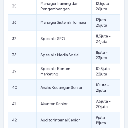
Manager Training dan
12,5juta –
35
Pengembangan
26juta
12juta –
36
Manager Sistem Informasi
25juta
11,5juta –
37
Spesialis SEO
24juta
11juta –
38
Spesialis Media Sosial
23juta
Spesialis Konten
10,5juta –
39
Marketing
22juta
10juta –
40
Analis Keuangan Senior
21juta
9,5juta –
41
Akuntan Senior
20juta
9juta –
42
Auditor Internal Senior
19juta