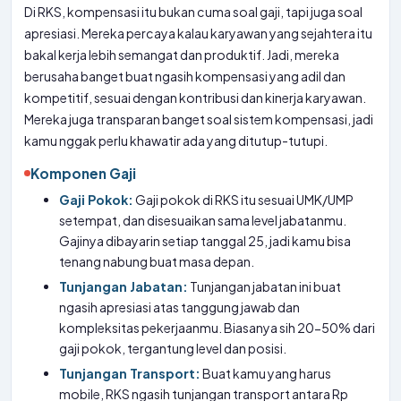
Di RKS, kompensasi itu bukan cuma soal gaji, tapi juga soal
apresiasi. Mereka percaya kalau karyawan yang sejahtera itu
bakal kerja lebih semangat dan produktif. Jadi, mereka
berusaha banget buat ngasih kompensasi yang adil dan
kompetitif, sesuai dengan kontribusi dan kinerja karyawan.
Mereka juga transparan banget soal sistem kompensasi, jadi
kamu nggak perlu khawatir ada yang ditutup-tutupi.
Komponen Gaji
Gaji Pokok:
Gaji pokok di RKS itu sesuai UMK/UMP
setempat, dan disesuaikan sama level jabatanmu.
Gajinya dibayarin setiap tanggal 25, jadi kamu bisa
tenang nabung buat masa depan.
Tunjangan Jabatan:
Tunjangan jabatan ini buat
ngasih apresiasi atas tanggung jawab dan
kompleksitas pekerjaanmu. Biasanya sih 20-50% dari
gaji pokok, tergantung level dan posisi.
Tunjangan Transport:
Buat kamu yang harus
mobile, RKS ngasih tunjangan transport antara Rp