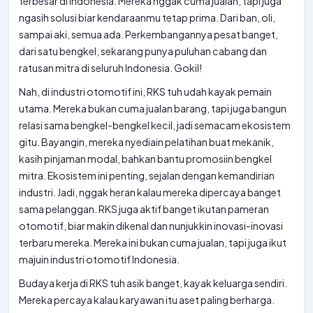
terbesar di Indonesia. Mereka nggak cuma jualan, tapi juga
ngasih solusi biar kendaraanmu tetap prima. Dari ban, oli,
sampai aki, semua ada. Perkembangannya pesat banget,
dari satu bengkel, sekarang punya puluhan cabang dan
ratusan mitra di seluruh Indonesia. Gokil!
Nah, di industri otomotif ini, RKS tuh udah kayak pemain
utama. Mereka bukan cuma jualan barang, tapi juga bangun
relasi sama bengkel-bengkel kecil, jadi semacam ekosistem
gitu. Bayangin, mereka nyediain pelatihan buat mekanik,
kasih pinjaman modal, bahkan bantu promosiin bengkel
mitra. Ekosistem ini penting, sejalan dengan
kemandirian
industri. Jadi, nggak heran kalau mereka dipercaya banget
sama pelanggan. RKS juga aktif banget ikutan pameran
otomotif, biar makin dikenal dan nunjukkin inovasi-inovasi
terbaru mereka. Mereka ini bukan cuma jualan, tapi juga ikut
majuin industri otomotif Indonesia.
Budaya kerja di RKS tuh asik banget, kayak keluarga sendiri.
Mereka percaya kalau karyawan itu aset paling berharga.