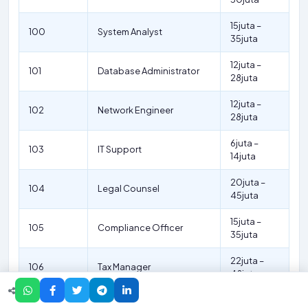
15juta –
100
System Analyst
35juta
12juta –
101
Database Administrator
28juta
12juta –
102
Network Engineer
28juta
6juta –
103
IT Support
14juta
20juta –
104
Legal Counsel
45juta
15juta –
105
Compliance Officer
35juta
22juta –
106
Tax Manager
48juta
22juta –
107
Internal Audit Manager