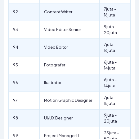
7juta –
92
Content Writer
16juta
9juta –
93
Video Editor Senior
20juta
7juta –
94
Video Editor
16juta
6juta –
95
Fotografer
14juta
6juta –
96
Ilustrator
14juta
7juta –
97
Motion Graphic Designer
15juta
9juta –
98
UI/UX Designer
20juta
25juta –
99
Project Manager IT
50juta