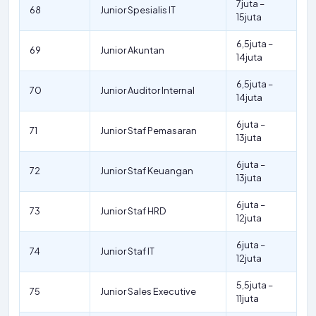
7juta –
68
Junior Spesialis IT
15juta
6,5juta –
69
Junior Akuntan
14juta
6,5juta –
70
Junior Auditor Internal
14juta
6juta –
71
Junior Staf Pemasaran
13juta
6juta –
72
Junior Staf Keuangan
13juta
6juta –
73
Junior Staf HRD
12juta
6juta –
74
Junior Staf IT
12juta
5,5juta –
75
Junior Sales Executive
11juta