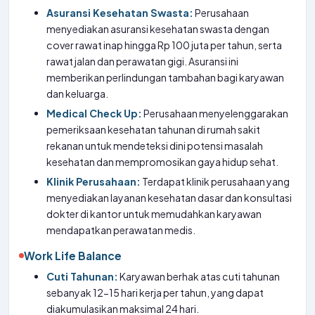
Asuransi Kesehatan Swasta:
Perusahaan
menyediakan asuransi kesehatan swasta dengan
cover rawat inap hingga Rp 100 juta per tahun, serta
rawat jalan dan perawatan gigi. Asuransi ini
memberikan perlindungan tambahan bagi karyawan
dan keluarga.
Medical Check Up:
Perusahaan menyelenggarakan
pemeriksaan kesehatan tahunan di rumah sakit
rekanan untuk mendeteksi dini potensi masalah
kesehatan dan mempromosikan gaya hidup sehat.
Klinik Perusahaan:
Terdapat klinik perusahaan yang
menyediakan layanan kesehatan dasar dan konsultasi
dokter di kantor untuk memudahkan karyawan
mendapatkan perawatan medis.
Work Life Balance
Cuti Tahunan:
Karyawan berhak atas cuti tahunan
sebanyak 12-15 hari kerja per tahun, yang dapat
diakumulasikan maksimal 24 hari.