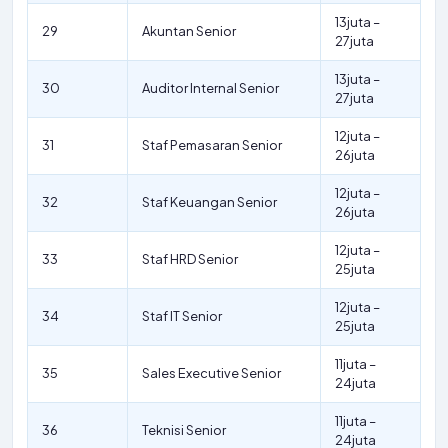
13juta –
29
Akuntan Senior
27juta
13juta –
30
Auditor Internal Senior
27juta
12juta –
31
Staf Pemasaran Senior
26juta
12juta –
32
Staf Keuangan Senior
26juta
12juta –
33
Staf HRD Senior
25juta
12juta –
34
Staf IT Senior
25juta
11juta –
35
Sales Executive Senior
24juta
11juta –
36
Teknisi Senior
24juta