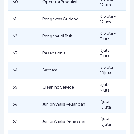
60
Operator Produksi
12juta
6,5juta –
61
Pengawas Gudang
12juta
6,5juta –
62
Pengemudi Truk
11juta
6juta –
63
Resepsionis
11juta
5,5juta –
64
Satpam
10juta
5juta –
65
Cleaning Service
9juta
7juta –
66
Junior Analis Keuangan
15juta
7juta –
67
Junior Analis Pemasaran
15juta