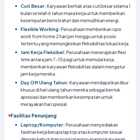
Cuti Besar:
Karyawan berhak atas cuti besar selama 1
bulan setelah 6 tahun masa kerja untuk memberikan
kesempatan beristirahat dan memulihkan energi.
Flexible Working:
Perusahaan memberikan opsi
work from home 2 hari per minggu untuk posisi
tertentu yang memungkinkan fleksibilitas lokasi kerja.
Jam Kerja Fleksibel:
Perusahaan menerapkan flexi
time antara jam 7-10 pagi untuk memulai kerja,
memberikan karyawan fleksibilitas dalam mengatur
jam kerja mereka.
Day Off Ulang Tahun:
Karyawan mendapatkan libur
khusus di hari ulang tahun mereka sebagai bentuk
apresiasi dan memberikan kesempatan untuk
merayakan hari spesial.
Fasilitas Penunjang
Laptop/Komputer:
Perusahaan menyediakan
fasilitas kerja berupa laptop atau komputer sesuai
dengan kebutuhan posisi masing-masing karyawan.