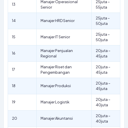
Manajer Operasional
25juta –
13
Senior
55juta
25juta –
14
Manajer HRD Senior
50juta
25juta –
15
Manajer IT Senior
50juta
Manajer Penjualan
20juta –
16
Regional
45juta
Manajer Riset dan
20juta –
17
Pengembangan
45juta
20juta –
18
Manajer Produksi
45juta
20juta –
19
Manajer Logistik
40juta
20juta –
20
Manajer Akuntansi
40juta