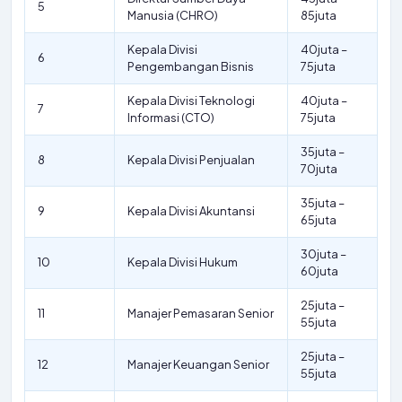
5
Manusia (CHRO)
85juta
Kepala Divisi
40juta –
6
Pengembangan Bisnis
75juta
Kepala Divisi Teknologi
40juta –
7
Informasi (CTO)
75juta
35juta –
8
Kepala Divisi Penjualan
70juta
35juta –
9
Kepala Divisi Akuntansi
65juta
30juta –
10
Kepala Divisi Hukum
60juta
25juta –
11
Manajer Pemasaran Senior
55juta
25juta –
12
Manajer Keuangan Senior
55juta