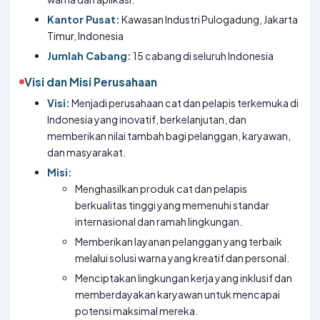
Kantor Pusat:
Kawasan Industri Pulogadung, Jakarta
Timur, Indonesia
Jumlah Cabang:
15 cabang di seluruh Indonesia
Visi dan Misi Perusahaan
Visi:
Menjadi perusahaan cat dan pelapis terkemuka di
Indonesia yang inovatif, berkelanjutan, dan
memberikan nilai tambah bagi pelanggan, karyawan,
dan masyarakat.
Misi:
Menghasilkan produk cat dan pelapis
berkualitas tinggi yang memenuhi standar
internasional dan ramah lingkungan.
Memberikan layanan pelanggan yang terbaik
melalui solusi warna yang kreatif dan personal.
Menciptakan lingkungan kerja yang inklusif dan
memberdayakan karyawan untuk mencapai
potensi maksimal mereka.