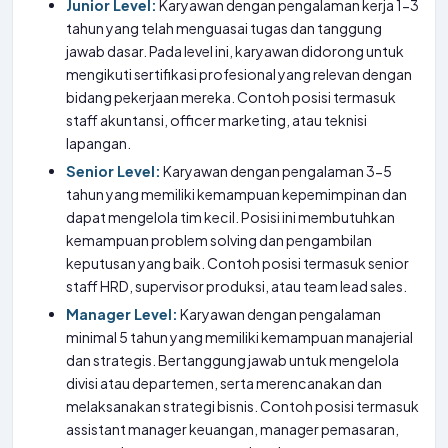
Junior Level:
Karyawan dengan pengalaman kerja 1-3
tahun yang telah menguasai tugas dan tanggung
jawab dasar. Pada level ini, karyawan didorong untuk
mengikuti sertifikasi profesional yang relevan dengan
bidang pekerjaan mereka. Contoh posisi termasuk
staff akuntansi, officer marketing, atau teknisi
lapangan.
Senior Level:
Karyawan dengan pengalaman 3-5
tahun yang memiliki kemampuan kepemimpinan dan
dapat mengelola tim kecil. Posisi ini membutuhkan
kemampuan problem solving dan pengambilan
keputusan yang baik. Contoh posisi termasuk senior
staff HRD, supervisor produksi, atau team lead sales.
Manager Level:
Karyawan dengan pengalaman
minimal 5 tahun yang memiliki kemampuan manajerial
dan strategis. Bertanggung jawab untuk mengelola
divisi atau departemen, serta merencanakan dan
melaksanakan strategi bisnis. Contoh posisi termasuk
assistant manager keuangan, manager pemasaran,