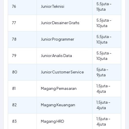
5,5juta –
76
Junior Teknisi
11juta
5,5juta –
77
Junior Desainer Grafis
10juta
5,5juta –
78
Junior Programmer
10juta
5,5juta –
79
Junior Analis Data
10juta
5juta –
80
Junior Customer Service
9juta
1,5juta –
81
Magang Pemasaran
4juta
1,5juta –
82
Magang Keuangan
4juta
1,5juta –
83
Magang HRD
4juta