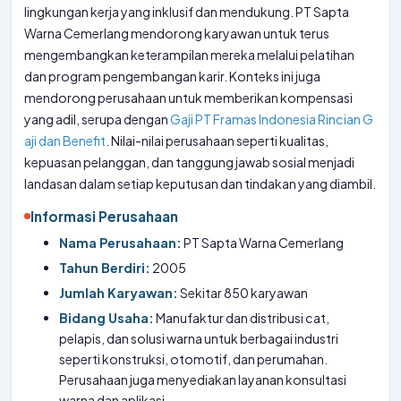
lingkungan kerja yang inklusif dan mendukung. PT Sapta
Warna Cemerlang mendorong karyawan untuk terus
mengembangkan keterampilan mereka melalui pelatihan
dan program pengembangan karir. Konteks ini juga
mendorong perusahaan untuk memberikan kompensasi
yang adil, serupa dengan
Gaji PT Framas Indonesia Rincian G
aji dan Benefit
. Nilai-nilai perusahaan seperti kualitas,
kepuasan pelanggan, dan tanggung jawab sosial menjadi
landasan dalam setiap keputusan dan tindakan yang diambil.
Informasi Perusahaan
Nama Perusahaan:
PT Sapta Warna Cemerlang
Tahun Berdiri:
2005
Jumlah Karyawan:
Sekitar 850 karyawan
Bidang Usaha:
Manufaktur dan distribusi cat,
pelapis, dan solusi warna untuk berbagai industri
seperti konstruksi, otomotif, dan perumahan.
Perusahaan juga menyediakan layanan konsultasi
warna dan aplikasi.