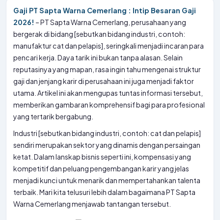
Gaji PT Sapta Warna Cemerlang : Intip Besaran Gaji
2026!
– PT Sapta Warna Cemerlang, perusahaan yang
bergerak di bidang [sebutkan bidang industri, contoh:
manufaktur cat dan pelapis], seringkali menjadi incaran para
pencari kerja. Daya tarik ini bukan tanpa alasan. Selain
reputasinya yang mapan, rasa ingin tahu mengenai struktur
gaji dan jenjang karir di perusahaan ini juga menjadi faktor
utama. Artikel ini akan mengupas tuntas informasi tersebut,
memberikan gambaran komprehensif bagi para profesional
yang tertarik bergabung.
Industri [sebutkan bidang industri, contoh: cat dan pelapis]
sendiri merupakan sektor yang dinamis dengan persaingan
ketat. Dalam lanskap bisnis seperti ini, kompensasi yang
kompetitif dan peluang pengembangan karir yang jelas
menjadi kunci untuk menarik dan mempertahankan talenta
terbaik. Mari kita telusuri lebih dalam bagaimana PT Sapta
Warna Cemerlang menjawab tantangan tersebut.