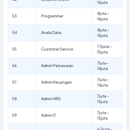
16juta
8juta –
53
Programmer
16juta
8juta –
54
Analis Data
16juta
7,5juta –
55
Customer Service
15juta
7juta –
56
Admin Pemasaran
14juta
7juta –
57
Admin Keuangan
14juta
7juta –
58
Admin HRD
13juta
7juta –
59
Admin IT
13juta
6,5juta –