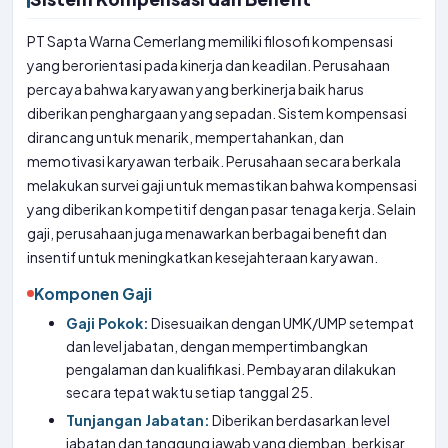
PT Sapta Warna Cemerlang memiliki filosofi kompensasi
yang berorientasi pada kinerja dan keadilan. Perusahaan
percaya bahwa karyawan yang berkinerja baik harus
diberikan penghargaan yang sepadan. Sistem kompensasi
dirancang untuk menarik, mempertahankan, dan
memotivasi karyawan terbaik. Perusahaan secara berkala
melakukan survei gaji untuk memastikan bahwa kompensasi
yang diberikan kompetitif dengan pasar tenaga kerja. Selain
gaji, perusahaan juga menawarkan berbagai benefit dan
insentif untuk meningkatkan kesejahteraan karyawan.
Komponen Gaji
Gaji Pokok:
Disesuaikan dengan UMK/UMP setempat
dan level jabatan, dengan mempertimbangkan
pengalaman dan kualifikasi. Pembayaran dilakukan
secara tepat waktu setiap tanggal 25.
Tunjangan Jabatan:
Diberikan berdasarkan level
jabatan dan tanggung jawab yang diemban, berkisar