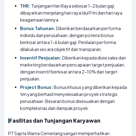
THR:
Tunjangan Hari Raya sebesar 1-2 bulan gaji
dibayarkan menjelang hari raya Idul Fitri dan hari raya
keagamaan lainnya.
Bonus Tahunan:
Diberikan berdasarkan performa
individu dan perusahaan, dengan potensi bonus
berkisar antara 1-6 bulan gaji. Penilaian performa
dilakukan secara objektif dan transparan.
Insentif Penjualan:
Diberikan kepada divisi sales dan
marketing berdasarkan pencapaian target penjualan,
dengan insentif berkisar antara 2-10% dari target
penjualan.
Project Bonus:
Bonus khusus yang diberikan kepada
tim yang berhasil menyelesaikan proyek strategis
perusahaan. Besaran bonus disesuaikan dengan
kompleksitas dan dampak proyek.
Fasilitas dan Tunjangan Karyawan
PT Sapta Warna Cemerlang sangat memperhatikan