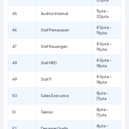
20juta
9juta –
45
Auditor Internal
20juta
8,5juta –
46
Staf Pemasaran
19juta
8,5juta –
47
Staf Keuangan
19juta
8,5juta –
48
Staf HRD
18juta
8,5juta –
49
Staf IT
18juta
8juta –
50
Sales Executive
17juta
8juta –
51
Teknisi
17juta
8juta –
52
Desainer Grafis