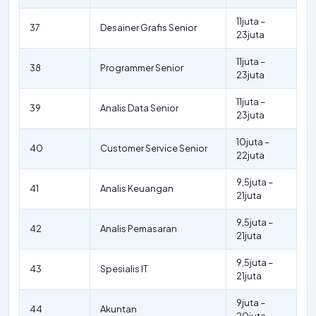
11juta –
37
Desainer Grafis Senior
23juta
11juta –
38
Programmer Senior
23juta
11juta –
39
Analis Data Senior
23juta
10juta –
40
Customer Service Senior
22juta
9,5juta –
41
Analis Keuangan
21juta
9,5juta –
42
Analis Pemasaran
21juta
9,5juta –
43
Spesialis IT
21juta
9juta –
44
Akuntan