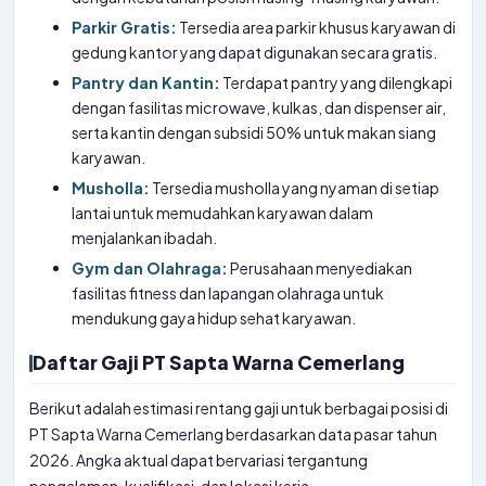
Parkir Gratis:
Tersedia area parkir khusus karyawan di
gedung kantor yang dapat digunakan secara gratis.
Pantry dan Kantin:
Terdapat pantry yang dilengkapi
dengan fasilitas microwave, kulkas, dan dispenser air,
serta kantin dengan subsidi 50% untuk makan siang
karyawan.
Musholla:
Tersedia musholla yang nyaman di setiap
lantai untuk memudahkan karyawan dalam
menjalankan ibadah.
Gym dan Olahraga:
Perusahaan menyediakan
fasilitas fitness dan lapangan olahraga untuk
mendukung gaya hidup sehat karyawan.
Daftar Gaji PT Sapta Warna Cemerlang
Berikut adalah estimasi rentang gaji untuk berbagai posisi di
PT Sapta Warna Cemerlang berdasarkan data pasar tahun
2026. Angka aktual dapat bervariasi tergantung