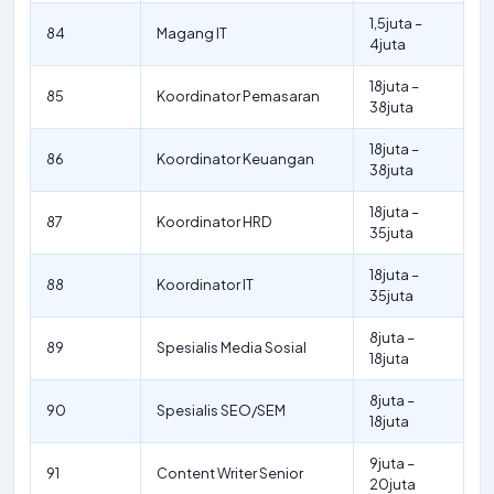
1,5juta –
84
Magang IT
4juta
18juta –
85
Koordinator Pemasaran
38juta
18juta –
86
Koordinator Keuangan
38juta
18juta –
87
Koordinator HRD
35juta
18juta –
88
Koordinator IT
35juta
8juta –
89
Spesialis Media Sosial
18juta
8juta –
90
Spesialis SEO/SEM
18juta
9juta –
91
Content Writer Senior
20juta