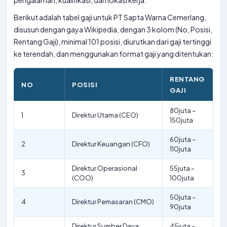
pengalaman, kualifikasi, dan lokasi kerja.
Berikut adalah tabel gaji untuk PT Sapta Warna Cemerlang,
disusun dengan gaya Wikipedia, dengan 3 kolom (No, Posisi,
Rentang Gaji), minimal 101 posisi, diurutkan dari gaji tertinggi
ke terendah, dan menggunakan format gaji yang ditentukan:
RENTANG
NO
POSISI
GAJI
80juta –
1
Direktur Utama (CEO)
150juta
60juta –
2
Direktur Keuangan (CFO)
110juta
Direktur Operasional
55juta –
3
(COO)
100juta
50juta –
4
Direktur Pemasaran (CMO)
90juta
Direktur Sumber Daya
45juta –