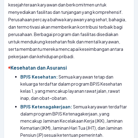
kesejahteraan karyawan dan berkomitmen untuk
menyediakan fasilitas dan tunjangan yang komprehensif.
Perusahaan percaya bahwa karyawan yang sehat, bahagia,
dan termotivasi akan memberikan kontribusi terbaik bagi
perusahaan. Berbagai program dan fasilitas disediakan
untuk mendukung kesehatan fisik dan mental karyawan,
serta membantu mereka mencapai keseimbangan antara
pekerjaan dan kehidupan pribadi.
Kesehatan dan Asuransi
BPJS Kesehatan:
Semua karyawan tetap dan
keluarga terdaftar dalam program BPJS Kesehatan
kelas 1, yang mencakup layanan rawat jalan, rawat
inap, dan obat-obatan.
BPJS Ketenagakerjaan:
Semua karyawan terdaftar
dalam program BPJS Ketenagakerjaan, yang
mencakup Jaminan Kecelakaan Kerja (JKK), Jaminan
Kematian (JKM), Jaminan Hari Tua (JHT), dan Jaminan
Pensiun (JP) sesuai ketentuan pemerintah.