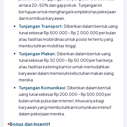
antara 20-50% dari gaji pokok. Tunjangan ini
bertujuan untuk menghargai kompleksitas pekerjaan
dan kontribusi karyawan.
Tunjangan Transport:
Diberikan dalam bentuk uang
tunai sebesar Rp 500.000 – Rp 2.000.000 per bulan
atau fasilitas mobil dinas untuk posisi tertentu yang
membutuhkan mobilitas tinggi.
Tunjangan Makan:
Diberikan dalam bentuk uang
tunai sebesar Rp 30.000 – Rp 50.000 per hari kerja
atau fasilitas katering kantor untuk memudahkan
karyawan dalam memenuhi kebutuhan makan siang
mereka.
Tunjangan Komunikasi:
Diberikan dalam bentuk
uang tunai sebesar Rp 200.000 – Rp 500.000 per
bulan untuk pulsa dan internet, khususnya bagi
karyawan yang membutuhkan komunikasi intensif
dalam pekerjaan mereka.
Bonus dan Insentif