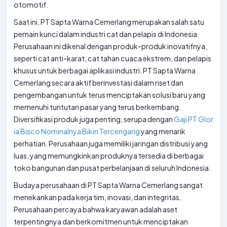
otomotif.
Saat ini, PT Sapta Warna Cemerlang merupakan salah satu
pemain kunci dalam industri cat dan pelapis di Indonesia.
Perusahaan ini dikenal dengan produk-produk inovatifnya,
seperti cat anti-karat, cat tahan cuaca ekstrem, dan pelapis
khusus untuk berbagai aplikasi industri. PT Sapta Warna
Cemerlang secara aktif berinvestasi dalam riset dan
pengembangan untuk terus menciptakan solusi baru yang
memenuhi tuntutan pasar yang terus berkembang.
Diversifikasi produk juga penting, serupa dengan
Gaji PT Glor
ia Bisco Nominalnya Bikin Tercengang
yang menarik
perhatian. Perusahaan juga memiliki jaringan distribusi yang
luas, yang memungkinkan produknya tersedia di berbagai
toko bangunan dan pusat perbelanjaan di seluruh Indonesia.
Budaya perusahaan di PT Sapta Warna Cemerlang sangat
menekankan pada kerja tim, inovasi, dan integritas.
Perusahaan percaya bahwa karyawan adalah aset
terpentingnya dan berkomitmen untuk menciptakan