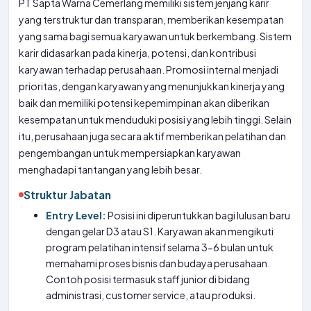
PT Sapta Warna Cemerlang memiliki sistem jenjang karir
yang terstruktur dan transparan, memberikan kesempatan
yang sama bagi semua karyawan untuk berkembang. Sistem
karir didasarkan pada kinerja, potensi, dan kontribusi
karyawan terhadap perusahaan. Promosi internal menjadi
prioritas, dengan karyawan yang menunjukkan kinerja yang
baik dan memiliki potensi kepemimpinan akan diberikan
kesempatan untuk menduduki posisi yang lebih tinggi. Selain
itu, perusahaan juga secara aktif memberikan pelatihan dan
pengembangan untuk mempersiapkan karyawan
menghadapi tantangan yang lebih besar.
Struktur Jabatan
Entry Level:
Posisi ini diperuntukkan bagi lulusan baru
dengan gelar D3 atau S1. Karyawan akan mengikuti
program pelatihan intensif selama 3-6 bulan untuk
memahami proses bisnis dan budaya perusahaan.
Contoh posisi termasuk staff junior di bidang
administrasi, customer service, atau produksi.