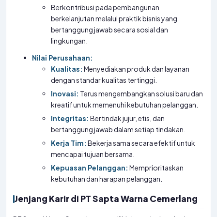
Berkontribusi pada pembangunan
berkelanjutan melalui praktik bisnis yang
bertanggung jawab secara sosial dan
lingkungan.
Nilai Perusahaan:
Kualitas:
Menyediakan produk dan layanan
dengan standar kualitas tertinggi.
Inovasi:
Terus mengembangkan solusi baru dan
kreatif untuk memenuhi kebutuhan pelanggan.
Integritas:
Bertindak jujur, etis, dan
bertanggung jawab dalam setiap tindakan.
Kerja Tim:
Bekerja sama secara efektif untuk
mencapai tujuan bersama.
Kepuasan Pelanggan:
Memprioritaskan
kebutuhan dan harapan pelanggan.
Jenjang Karir di PT Sapta Warna Cemerlang