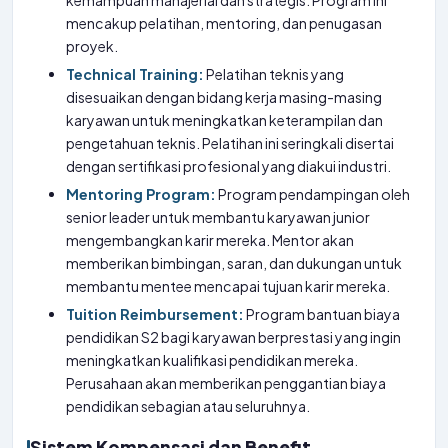
kemampuan manajerial dan strategis. Program ini
mencakup pelatihan, mentoring, dan penugasan
proyek.
Technical Training:
Pelatihan teknis yang
disesuaikan dengan bidang kerja masing-masing
karyawan untuk meningkatkan keterampilan dan
pengetahuan teknis. Pelatihan ini seringkali disertai
dengan sertifikasi profesional yang diakui industri.
Mentoring Program:
Program pendampingan oleh
senior leader untuk membantu karyawan junior
mengembangkan karir mereka. Mentor akan
memberikan bimbingan, saran, dan dukungan untuk
membantu mentee mencapai tujuan karir mereka.
Tuition Reimbursement:
Program bantuan biaya
pendidikan S2 bagi karyawan berprestasi yang ingin
meningkatkan kualifikasi pendidikan mereka.
Perusahaan akan memberikan penggantian biaya
pendidikan sebagian atau seluruhnya.
Sistem Kompensasi dan Benefit