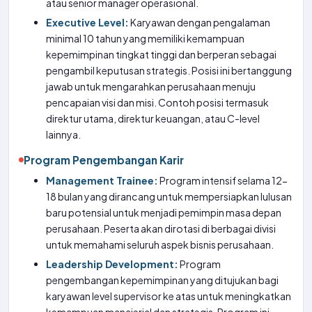
atau senior manager operasional.
Executive Level:
Karyawan dengan pengalaman
minimal 10 tahun yang memiliki kemampuan
kepemimpinan tingkat tinggi dan berperan sebagai
pengambil keputusan strategis. Posisi ini bertanggung
jawab untuk mengarahkan perusahaan menuju
pencapaian visi dan misi. Contoh posisi termasuk
direktur utama, direktur keuangan, atau C-level
lainnya.
Program Pengembangan Karir
Management Trainee:
Program intensif selama 12-
18 bulan yang dirancang untuk mempersiapkan lulusan
baru potensial untuk menjadi pemimpin masa depan
perusahaan. Peserta akan dirotasi di berbagai divisi
untuk memahami seluruh aspek bisnis perusahaan.
Leadership Development:
Program
pengembangan kepemimpinan yang ditujukan bagi
karyawan level supervisor ke atas untuk meningkatkan