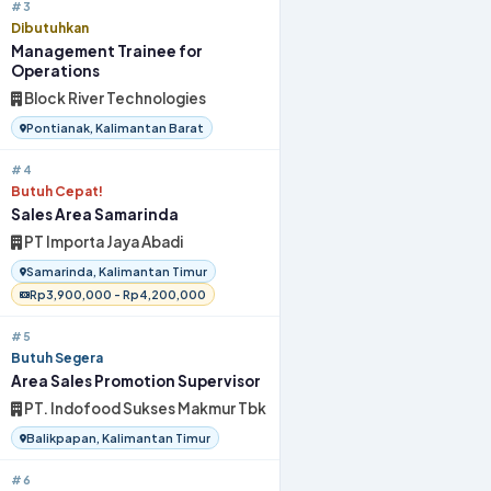
#3
Dibutuhkan
Management Trainee for
Operations
Block River Technologies
Pontianak, Kalimantan Barat
#4
Butuh Cepat!
Sales Area Samarinda
PT Importa Jaya Abadi
Samarinda, Kalimantan Timur
Rp3,900,000 - Rp4,200,000
#5
Butuh Segera
Area Sales Promotion Supervisor
PT. Indofood Sukses Makmur Tbk
Balikpapan, Kalimantan Timur
#6