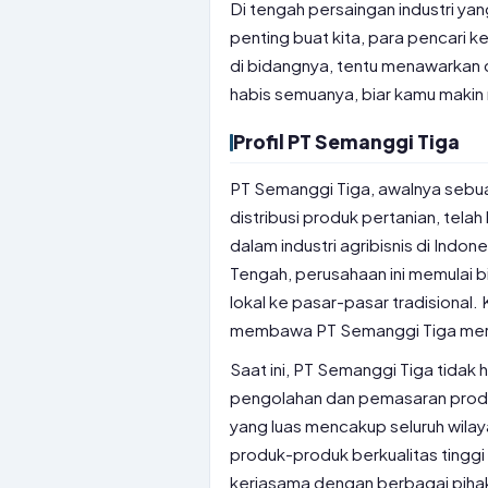
Di tengah persaingan industri yang
penting buat kita, para pencari k
di bidangnya, tentu menawarkan day
habis semuanya, biar kamu maki
Profil PT Semanggi Tiga
PT Semanggi Tiga, awalnya sebua
distribusi produk pertanian, tel
dalam industri agribisnis di Indon
Tengah, perusahaan ini memulai b
lokal ke pasar-pasar tradisional
membawa PT Semanggi Tiga merai
Saat ini, PT Semanggi Tiga tidak h
pengolahan dan pemasaran produk 
yang luas mencakup seluruh wila
produk-produk berkualitas tinggi
kerjasama dengan berbagai pihak