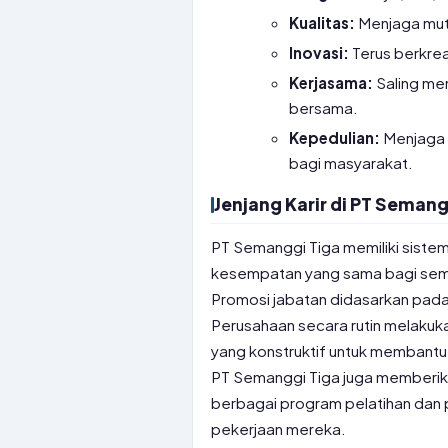
Kualitas:
Menjaga mutu
Inovasi:
Terus berkre
Kerjasama:
Saling me
bersama.
Kepedulian:
Menjaga k
bagi masyarakat.
Jenjang Karir di PT Semang
PT Semanggi Tiga memiliki sistem
kesempatan yang sama bagi sem
Promosi jabatan didasarkan pada
Perusahaan secara rutin melakuk
yang konstruktif untuk membantu
PT Semanggi Tiga juga memberik
berbagai program pelatihan dan
pekerjaan mereka.