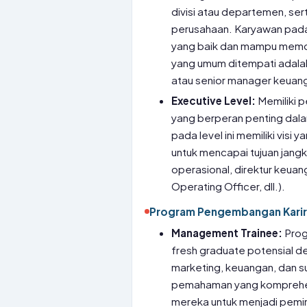
divisi atau departemen, ser
perusahaan. Karyawan pada 
yang baik dan mampu memoti
yang umum ditempati adalah
atau senior manager keuan
Executive Level:
Memiliki 
yang berperan penting dal
pada level ini memiliki visi
untuk mencapai tujuan jangk
operasional, direktur keuan
Operating Officer, dll.).
Program Pengembangan Karir
Management Trainee:
Prog
fresh graduate potensial den
marketing, keuangan, dan s
pemahaman yang komprehen
mereka untuk menjadi pem