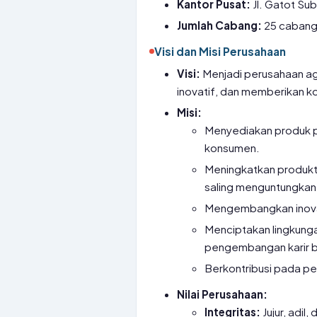
Kantor Pusat:
Jl. Gatot Sub
Jumlah Cabang:
25 cabang 
Visi dan Misi Perusahaan
Visi:
Menjadi perusahaan agr
inovatif, dan memberikan ko
Misi:
Menyediakan produk p
konsumen.
Meningkatkan produkti
saling menguntungkan
Mengembangkan inovasi
Menciptakan lingkung
pengembangan karir b
Berkontribusi pada p
Nilai Perusahaan:
Integritas:
Jujur, adil