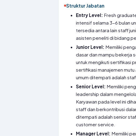
Struktur Jabatan
Entry Level:
Fresh graduate
intensif selama 3-6 bulan 
tersedia antara lain staff j
asisten peneliti di bidang 
Junior Level:
Memiliki penga
dasar dan mampu bekerja se
untuk mengikuti sertifikasi
sertifikasi manajemen mutu a
umum ditempati adalah staff 
Senior Level:
Memiliki pen
leadership dalam mengelola
Karyawan pada level ini di
staff dan berkontribusi da
ditempati adalah senior sta
customer service.
Manager Level:
Memiliki pe