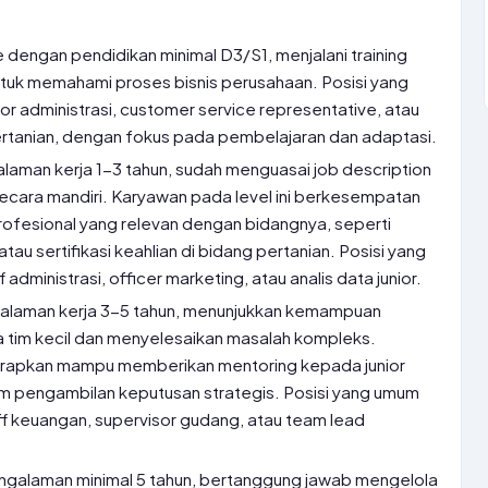
 dengan pendidikan minimal D3/S1, menjalani training
untuk memahami proses bisnis perusahaan. Posisi yang
unior administrasi, customer service representative, atau
pertanian, dengan fokus pada pembelajaran dan adaptasi.
laman kerja 1-3 tahun, sudah menguasai job description
cara mandiri. Karyawan pada level ini berkesempatan
 profesional yang relevan dengan bidangnya, seperti
tau sertifikasi keahlian di bidang pertanian. Posisi yang
administrasi, officer marketing, atau analis data junior.
galaman kerja 3-5 tahun, menunjukkan kemampuan
 tim kecil dan menyelesaikan masalah kompleks.
harapkan mampu memberikan mentoring kepada junior
lam pengambilan keputusan strategis. Posisi yang umum
ff keuangan, supervisor gudang, atau team lead
ngalaman minimal 5 tahun, bertanggung jawab mengelola