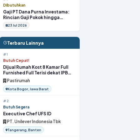
Dibutuhkan
Gaji PT Dana Purna Investama:
Rincian Gaji Pokok hingga
Fasilitas
23 Jul 2026
Terbaru Lainnya
#1
Butuh Cepat!
Dijual Rumah Kost 8 Kamar Full
Furnished Full Terisi dekat IPB
Bogor
Pastirumah
Kota Bogor, Jawa Barat
#2
Butuh Segera
Executive Chef UFS ID
PT. Unilever Indonesia Tbk
Tangerang, Banten