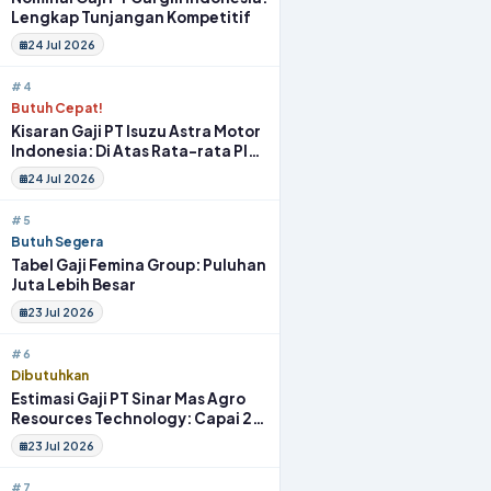
Lengkap Tunjangan Kompetitif
24 Jul 2026
#4
Butuh Cepat!
Kisaran Gaji PT Isuzu Astra Motor
Indonesia: Di Atas Rata-rata Plus
Fasilitas
24 Jul 2026
#5
Butuh Segera
Tabel Gaji Femina Group: Puluhan
Juta Lebih Besar
23 Jul 2026
#6
Dibutuhkan
Estimasi Gaji PT Sinar Mas Agro
Resources Technology: Capai 20
Juta Full Benefit
23 Jul 2026
#7