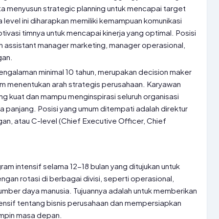
ta menyusun strategic planning untuk mencapai target
level ini diharapkan memiliki kemampuan komunikasi
vasi timnya untuk mencapai kinerja yang optimal. Posisi
 assistant manager marketing, manager operasional,
gan.
pengalaman minimal 10 tahun, merupakan decision maker
am menentukan arah strategis perusahaan. Karyawan
 yang kuat dan mampu menginspirasi seluruh organisasi
a panjang. Posisi yang umum ditempati adalah direktur
gan, atau C-level (Chief Executive Officer, Chief
ram intensif selama 12-18 bulan yang ditujukan untuk
gan rotasi di berbagai divisi, seperti operasional,
umber daya manusia. Tujuannya adalah untuk memberikan
sif tentang bisnis perusahaan dan mempersiapkan
impin masa depan.