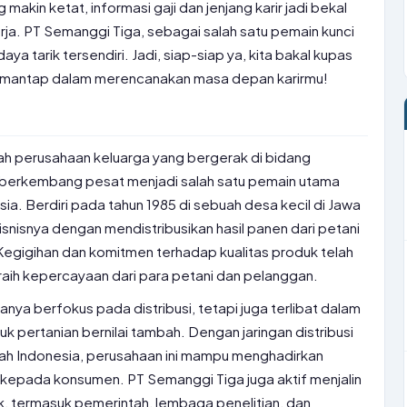
 makin ketat, informasi gaji dan jenjang karir jadi bekal
erja. PT Semanggi Tiga, sebagai salah satu pemain kunci
a tarik tersendiri. Jadi, siap-siap ya, kita bakal kupas
n mantap dalam merencanakan masa depan karirmu!
h perusahaan keluarga yang bergerak di bidang
ah berkembang pesat menjadi salah satu pemain utama
esia. Berdiri pada tahun 1985 di sebuah desa kecil di Jawa
isnisnya dengan mendistribusikan hasil panen dari petani
. Kegigihan dan komitmen terhadap kualitas produk telah
h kepercayaan dari para petani dan pelanggan.
anya berfokus pada distribusi, tetapi juga terlibat dalam
pertanian bernilai tambah. Dengan jaringan distribusi
yah Indonesia, perusahaan ini mampu menghadirkan
 kepada konsumen. PT Semanggi Tiga juga aktif menjalin
, termasuk pemerintah, lembaga penelitian, dan