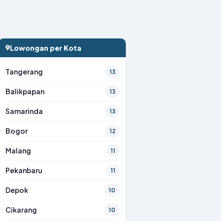
Lowongan per Kota
Tangerang
13
Balikpapan
13
Samarinda
13
Bogor
12
Malang
11
Pekanbaru
11
Depok
10
Cikarang
10