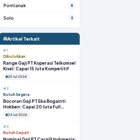
Pontianak
8
Solo
5
Artikel Terkait
#1
Dibutuhkan
Range Gaji PT Koperasi Telkomsel
Kisel: Capai 15 Juta Kompetitif
25 Jul 2026
#2
Butuh Segera
Bocoran Gaji PT Eka Bogainti
Hokben: Capai 20 Juta Full
Benefit
24 Jul 2026
#3
Butuh Cepat!
Nominal Gaji PT Cargill Indonesia: