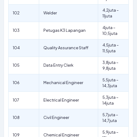
4,2juta –
102
Welder
11juta
4juta –
103
Petugas K3 Lapangan
10,5juta
4,5juta –
104
Quality Assurance Staff
11,5juta
3,8juta –
105
Data Entry Clerk
9,8juta
5,5juta –
106
Mechanical Engineer
14,3juta
5,3juta –
107
Electrical Engineer
14juta
5,7juta –
108
Civil Engineer
14,7juta
5,9juta –
109
Chemical Engineer