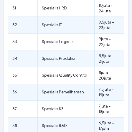
10juta –
31
Spesialis HRD
24juta
9,5juta –
32
Spesialis IT
23juta
9juta –
33
Spesialis Logistik
22juta
8,5juta –
34
Spesialis Produksi
21juta
8juta –
35
Spesialis Quality Control
20juta
7,5juta –
36
Spesialis Pemeliharaan
19juta
7juta –
37
Spesialis K3
18juta
6,5juta –
38
Spesialis R&D
17juta