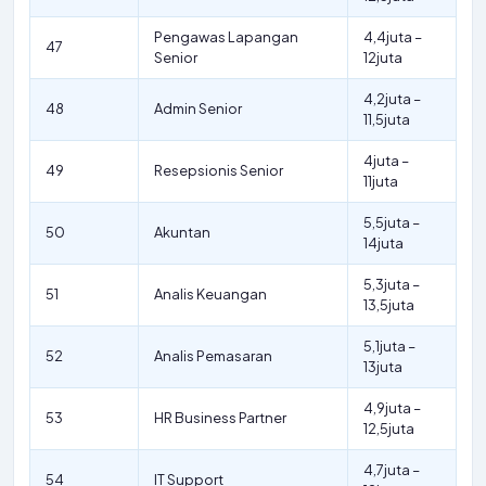
Pengawas Lapangan
4,4juta –
47
Senior
12juta
4,2juta –
48
Admin Senior
11,5juta
4juta –
49
Resepsionis Senior
11juta
5,5juta –
50
Akuntan
14juta
5,3juta –
51
Analis Keuangan
13,5juta
5,1juta –
52
Analis Pemasaran
13juta
4,9juta –
53
HR Business Partner
12,5juta
4,7juta –
54
IT Support