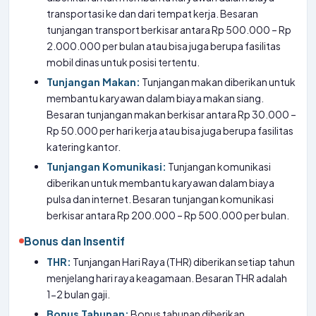
transportasi ke dan dari tempat kerja. Besaran
tunjangan transport berkisar antara Rp 500.000 – Rp
2.000.000 per bulan atau bisa juga berupa fasilitas
mobil dinas untuk posisi tertentu.
Tunjangan Makan:
Tunjangan makan diberikan untuk
membantu karyawan dalam biaya makan siang.
Besaran tunjangan makan berkisar antara Rp 30.000 –
Rp 50.000 per hari kerja atau bisa juga berupa fasilitas
katering kantor.
Tunjangan Komunikasi:
Tunjangan komunikasi
diberikan untuk membantu karyawan dalam biaya
pulsa dan internet. Besaran tunjangan komunikasi
berkisar antara Rp 200.000 – Rp 500.000 per bulan.
Bonus dan Insentif
THR:
Tunjangan Hari Raya (THR) diberikan setiap tahun
menjelang hari raya keagamaan. Besaran THR adalah
1-2 bulan gaji.
Bonus Tahunan:
Bonus tahunan diberikan