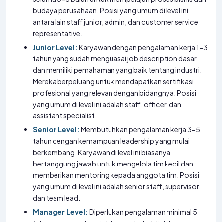
budaya perusahaan. Posisi yang umum di level ini
antara lain staff junior, admin, dan customer service
representative.
Junior Level:
Karyawan dengan pengalaman kerja 1-3
tahun yang sudah menguasai job description dasar
dan memiliki pemahaman yang baik tentang industri.
Mereka berpeluang untuk mendapatkan sertifikasi
profesional yang relevan dengan bidangnya. Posisi
yang umum di level ini adalah staff, officer, dan
assistant specialist.
Senior Level:
Membutuhkan pengalaman kerja 3-5
tahun dengan kemampuan leadership yang mulai
berkembang. Karyawan di level ini biasanya
bertanggung jawab untuk mengelola tim kecil dan
memberikan mentoring kepada anggota tim. Posisi
yang umum di level ini adalah senior staff, supervisor,
dan team lead.
Manager Level:
Diperlukan pengalaman minimal 5