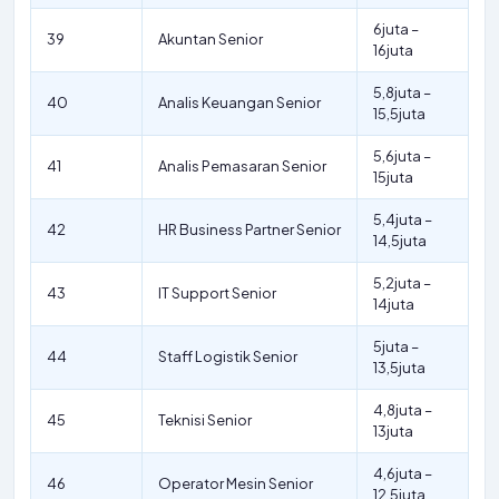
6juta –
39
Akuntan Senior
16juta
5,8juta –
40
Analis Keuangan Senior
15,5juta
5,6juta –
41
Analis Pemasaran Senior
15juta
5,4juta –
42
HR Business Partner Senior
14,5juta
5,2juta –
43
IT Support Senior
14juta
5juta –
44
Staff Logistik Senior
13,5juta
4,8juta –
45
Teknisi Senior
13juta
4,6juta –
46
Operator Mesin Senior
12,5juta