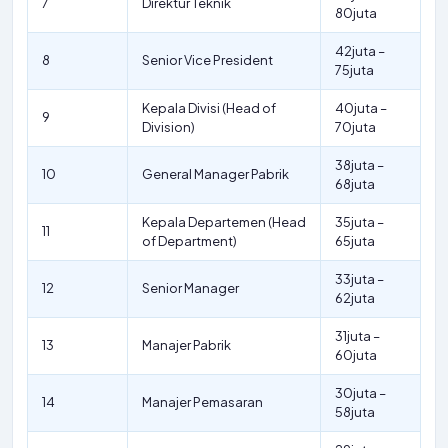
7
Direktur Teknik
80juta
42juta –
8
Senior Vice President
75juta
Kepala Divisi (Head of
40juta –
9
Division)
70juta
38juta –
10
General Manager Pabrik
68juta
Kepala Departemen (Head
35juta –
11
of Department)
65juta
33juta –
12
Senior Manager
62juta
31juta –
13
Manajer Pabrik
60juta
30juta –
14
Manajer Pemasaran
58juta