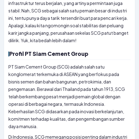
infrastruktur terus berjalan, yang artinya permintaan juga
stabil. Nah, SCG sebagai salah satu pemain besar di industri
ini, tentu punya daya tarik tersendiri buat para pencari kerja.
Apalagi, kalau kita ngomongin soal stabilitas dan peluang
karir jangka panjang, perusahaan sekelas SCG patut banget
dilirik. Yuk, kita bedah lebih dalam!
Profil PT Siam Cement Group
PT Siam Cement Group (SCG) adalah salah satu
konglomerat terkemuka di ASEAN yang berfokus pada
bisnis semen dan bahan bangunan, petrokimia, dan
pengemasan. Berawal dari Thailand pada tahun 1913, SCG
telah berkembang pesat menjadi pemain global dengan
operasi di berbagai negara, termasuk Indonesia.
Keberhasilan SCG didasarkan pada inovasi berkelanjutan,
komitmen terhadap kualitas, dan pengembangan sumber
daya manusia.
Di Indonesia, SCG memegang posisi penting dalam industri