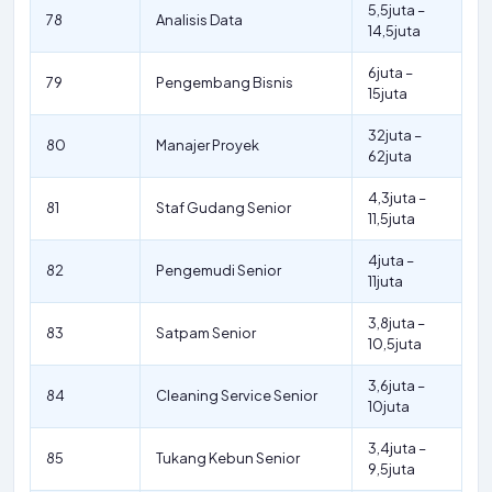
5,5juta –
78
Analisis Data
14,5juta
6juta –
79
Pengembang Bisnis
15juta
32juta –
80
Manajer Proyek
62juta
4,3juta –
81
Staf Gudang Senior
11,5juta
4juta –
82
Pengemudi Senior
11juta
3,8juta –
83
Satpam Senior
10,5juta
3,6juta –
84
Cleaning Service Senior
10juta
3,4juta –
85
Tukang Kebun Senior
9,5juta