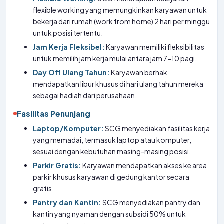
flexible working yang memungkinkan karyawan untuk
bekerja dari rumah (work from home) 2 hari per minggu
untuk posisi tertentu.
Jam Kerja Fleksibel:
Karyawan memiliki fleksibilitas
untuk memilih jam kerja mulai antara jam 7-10 pagi.
Day Off Ulang Tahun:
Karyawan berhak
mendapatkan libur khusus di hari ulang tahun mereka
sebagai hadiah dari perusahaan.
Fasilitas Penunjang
Laptop/Komputer:
SCG menyediakan fasilitas kerja
yang memadai, termasuk laptop atau komputer,
sesuai dengan kebutuhan masing-masing posisi.
Parkir Gratis:
Karyawan mendapatkan akses ke area
parkir khusus karyawan di gedung kantor secara
gratis.
Pantry dan Kantin:
SCG menyediakan pantry dan
kantin yang nyaman dengan subsidi 50% untuk