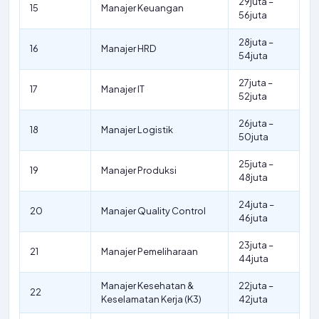
29juta –
15
Manajer Keuangan
56juta
28juta –
16
Manajer HRD
54juta
27juta –
17
Manajer IT
52juta
26juta –
18
Manajer Logistik
50juta
25juta –
19
Manajer Produksi
48juta
24juta –
20
Manajer Quality Control
46juta
23juta –
21
Manajer Pemeliharaan
44juta
Manajer Kesehatan &
22juta –
22
Keselamatan Kerja (K3)
42juta