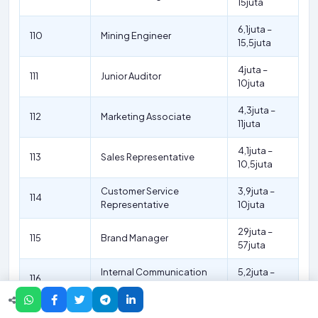
15juta
6,1juta –
110
Mining Engineer
15,5juta
4juta –
111
Junior Auditor
10juta
4,3juta –
112
Marketing Associate
11juta
4,1juta –
113
Sales Representative
10,5juta
Customer Service
3,9juta –
114
Representative
10juta
29juta –
115
Brand Manager
57juta
Internal Communication
5,2juta –
116
Specialist
13,7juta
External Communication
5,4juta –