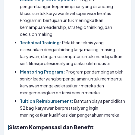
pengembangan kepemimpinan yang dirancang
khusus untuk karyawan level supervisor ke atas.
Program ini bertujuan untuk meningkatkan
kemampuan leadership, strategic thinking, dan
decision making.
Technical Training:
Pelatihan teknis yang
disesuaikan dengan bidang kerja masing-masing
karyawan, dengan kesempatan untuk mendapatkan
sertifikasi profesional yang diakui oleh industri.
Mentoring Program:
Program pendampingan oleh
senior leader yang berpengalaman untuk membantu
karyawan mengakselerasi karir mereka dan
mengembangkan potensi penuh mereka.
Tuition Reimbursement:
Bantuan biaya pendidikan
S2 bagi karyawan berprestasi yang ingin
meningkatkan kualifikasi dan pengetahuan mereka.
Sistem Kompensasi dan Benefit