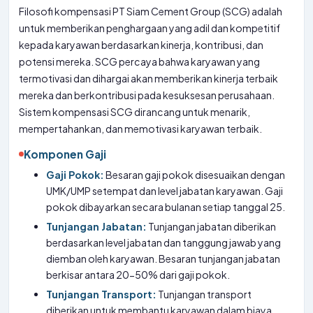
Filosofi kompensasi PT Siam Cement Group (SCG) adalah
untuk memberikan penghargaan yang adil dan kompetitif
kepada karyawan berdasarkan kinerja, kontribusi, dan
potensi mereka. SCG percaya bahwa karyawan yang
termotivasi dan dihargai akan memberikan kinerja terbaik
mereka dan berkontribusi pada kesuksesan perusahaan.
Sistem kompensasi SCG dirancang untuk menarik,
mempertahankan, dan memotivasi karyawan terbaik.
Komponen Gaji
Gaji Pokok:
Besaran gaji pokok disesuaikan dengan
UMK/UMP setempat dan level jabatan karyawan. Gaji
pokok dibayarkan secara bulanan setiap tanggal 25.
Tunjangan Jabatan:
Tunjangan jabatan diberikan
berdasarkan level jabatan dan tanggung jawab yang
diemban oleh karyawan. Besaran tunjangan jabatan
berkisar antara 20-50% dari gaji pokok.
Tunjangan Transport:
Tunjangan transport
diberikan untuk membantu karyawan dalam biaya