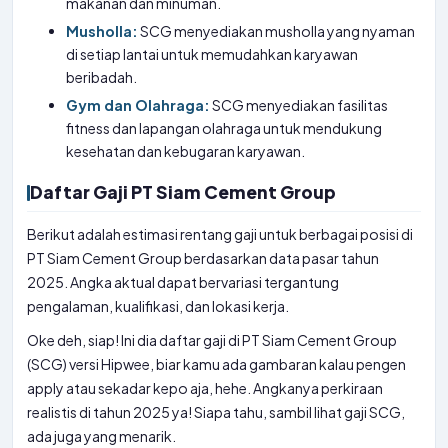
makanan dan minuman.
Musholla:
SCG menyediakan musholla yang nyaman
di setiap lantai untuk memudahkan karyawan
beribadah.
Gym dan Olahraga:
SCG menyediakan fasilitas
fitness dan lapangan olahraga untuk mendukung
kesehatan dan kebugaran karyawan.
Daftar Gaji PT Siam Cement Group
Berikut adalah estimasi rentang gaji untuk berbagai posisi di
PT Siam Cement Group berdasarkan data pasar tahun
2025. Angka aktual dapat bervariasi tergantung
pengalaman, kualifikasi, dan lokasi kerja.
Oke deh, siap! Ini dia daftar gaji di PT Siam Cement Group
(SCG) versi Hipwee, biar kamu ada gambaran kalau pengen
apply atau sekadar kepo aja, hehe. Angkanya perkiraan
realistis di tahun 2025 ya! Siapa tahu, sambil lihat gaji SCG,
ada juga
yang menarik.