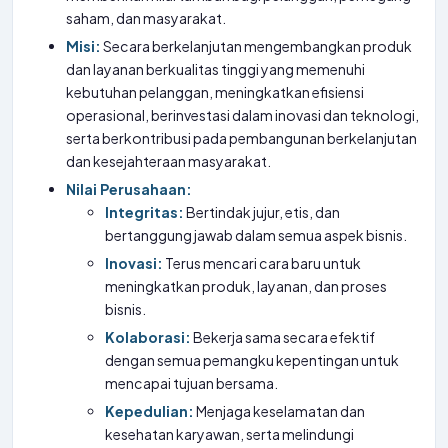
saham, dan masyarakat.
Misi:
Secara berkelanjutan mengembangkan produk
dan layanan berkualitas tinggi yang memenuhi
kebutuhan pelanggan, meningkatkan efisiensi
operasional, berinvestasi dalam inovasi dan teknologi,
serta berkontribusi pada pembangunan berkelanjutan
dan kesejahteraan masyarakat.
Nilai Perusahaan:
Integritas:
Bertindak jujur, etis, dan
bertanggung jawab dalam semua aspek bisnis.
Inovasi:
Terus mencari cara baru untuk
meningkatkan produk, layanan, dan proses
bisnis.
Kolaborasi:
Bekerja sama secara efektif
dengan semua pemangku kepentingan untuk
mencapai tujuan bersama.
Kepedulian:
Menjaga keselamatan dan
kesehatan karyawan, serta melindungi