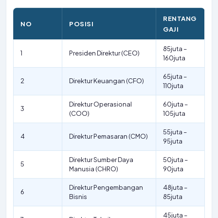
RENTANG
NO
POSISI
GAJI
85juta –
1
Presiden Direktur (CEO)
160juta
65juta –
2
Direktur Keuangan (CFO)
110juta
Direktur Operasional
60juta –
3
(COO)
105juta
55juta –
4
Direktur Pemasaran (CMO)
95juta
Direktur Sumber Daya
50juta –
5
Manusia (CHRO)
90juta
Direktur Pengembangan
48juta –
6
Bisnis
85juta
45juta –