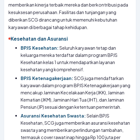
memberikan kinerja terbaik mereka dan berkontribusi pada
kesuksesan perusahaan. Fasilitas dan tunjangan yang
diberikan SCG dirancang untuk memenuhi kebutuhan
karyawan di berbagai tahap kehidupan.
Kesehatan dan Asuransi
BPJS Kesehatan:
Seluruh karyawan tetap dan
keluarga mereka terdaftar dalam program BPJS
Kesehatan kelas 1 untuk mendapatkan layanan
kesehatan yang komprehensif.
BPJS Ketenagakerjaan:
SCG juga mendaftarkan
karyawan dalam program BPJS Ketenagakerjaan yang
mencakup Jaminan Kecelakaan Kerja (JKK), Jaminan
Kematian (JKM), Jaminan Hari Tua (JHT), dan Jaminan
Pensiun (JP) sesuai dengan ketentuan pemerintah.
Asuransi Kesehatan Swasta:
Selain BPJS
Kesehatan, SCG juga memberikan asuransi kesehatan
swasta yang memberikan perlindungan tambahan,
termasuk cover rawat inap hingga Rp 100 juta per