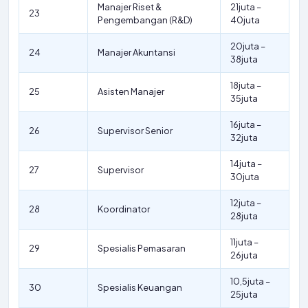
Manajer Riset &
21juta –
23
Pengembangan (R&D)
40juta
20juta –
24
Manajer Akuntansi
38juta
18juta –
25
Asisten Manajer
35juta
16juta –
26
Supervisor Senior
32juta
14juta –
27
Supervisor
30juta
12juta –
28
Koordinator
28juta
11juta –
29
Spesialis Pemasaran
26juta
10,5juta –
30
Spesialis Keuangan
25juta