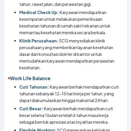
tahun, rawat jalan, dan perawatan gigi.
Medical Check Up:
Karyawan mendapatkan
kesempatan untuk melakukan pemeriksaan
kesehatan tahunan di rumah sakit rekanan untuk
memantau kesehatan mereka secara berkala.
Klinik Perusahaan:
SCG menyediakan klinik
perusahaan yang memberikan layanan kesehatan
dasar dan konsultasi dokter di kantor untuk
memudahkan karyawan mendapatkan perawatan
kesehatan.
Work Life Balance
Cuti Tahunan:
Karyawan berhak mendapatkan cuti
tahunan sebanyak 12-15 hari kerja per tahun, yang
dapat diakumulasikan hingga maksimal 24 hari.
Cuti Besar:
Karyawan berhak mendapatkan cuti
besar selama 1 bulan setelah 6 tahun masa kerja
sebagai bentuk apresiasi atas loyalitas mereka.
Flexible Working:
SCG menerapkan kebijakan