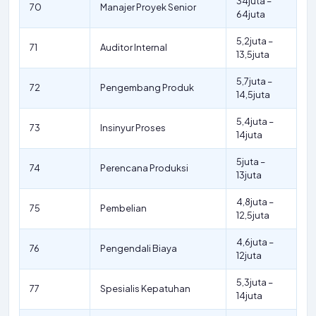
34juta –
70
Manajer Proyek Senior
64juta
5,2juta –
71
Auditor Internal
13,5juta
5,7juta –
72
Pengembang Produk
14,5juta
5,4juta –
73
Insinyur Proses
14juta
5juta –
74
Perencana Produksi
13juta
4,8juta –
75
Pembelian
12,5juta
4,6juta –
76
Pengendali Biaya
12juta
5,3juta –
77
Spesialis Kepatuhan
14juta