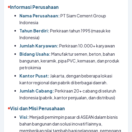
Informasi Perusahaan
Nama Perusahaan:
PT Siam Cement Group
Indonesia
Tahun Berdiri:
Perkiraan tahun 1995 (masuk ke
Indonesia)
Jumlah Karyawan:
Perkiraan 10.000+ karyawan
Bidang Usaha:
Manufaktur semen, beton, bahan
bangunan, keramik, pipa PVC, kemasan, dan produk
petrokimia
Kantor Pusat:
Jakarta, dengan beberapa lokasi
kantor regional dan pabrik di berbagai daerah.
Jumlah Cabang:
Perkiraan 20+ cabang di seluruh
Indonesia (pabrik, kantor penjualan, dan distribusi)
Visi dan Misi Perusahaan
Visi:
Menjadi pemimpin pasar di ASEAN dalam bisnis
bahan bangunan dan solusi inovatif lainnya,
memberikan nilai tambah bagi pelanggan, pemegang