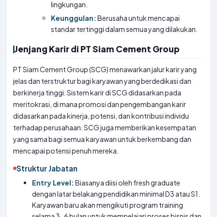
lingkungan.
Keunggulan:
Berusaha untuk mencapai
standar tertinggi dalam semua yang dilakukan.
Jenjang Karir di PT Siam Cement Group
PT Siam Cement Group (SCG) menawarkan jalur karir yang
jelas dan terstruktur bagi karyawan yang berdedikasi dan
berkinerja tinggi. Sistem karir di SCG didasarkan pada
meritokrasi, di mana promosi dan pengembangan karir
didasarkan pada kinerja, potensi, dan kontribusi individu
terhadap perusahaan. SCG juga memberikan kesempatan
yang sama bagi semua karyawan untuk berkembang dan
mencapai potensi penuh mereka.
Struktur Jabatan
Entry Level:
Biasanya diisi oleh fresh graduate
dengan latar belakang pendidikan minimal D3 atau S1.
Karyawan baru akan mengikuti program training
selama 3-6 bulan untuk mempelajari proses bisnis dan