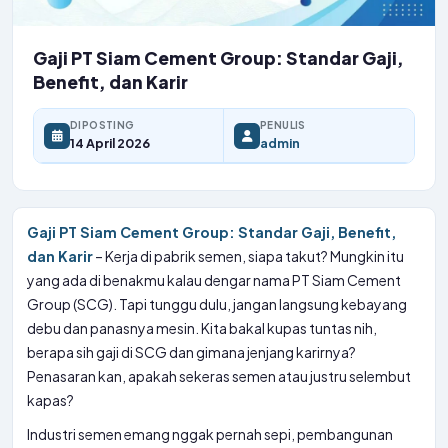
Gaji PT Siam Cement Group: Standar Gaji,
Benefit, dan Karir
DIPOSTING
PENULIS
14 April 2026
admin
Gaji PT Siam Cement Group: Standar Gaji, Benefit,
dan Karir
– Kerja di pabrik semen, siapa takut? Mungkin itu
yang ada di benakmu kalau dengar nama PT Siam Cement
Group (SCG). Tapi tunggu dulu, jangan langsung kebayang
debu dan panasnya mesin. Kita bakal kupas tuntas nih,
berapa sih gaji di SCG dan gimana jenjang karirnya?
Penasaran kan, apakah sekeras semen atau justru selembut
kapas?
Industri semen emang nggak pernah sepi, pembangunan