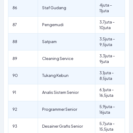
4juta –
86
Staf Gudang
11juta
3,7juta –
87
Pengemudi
10juta
3,5juta –
88
Satpam
9,5juta
3,3juta –
89
Cleaning Service
9juta
3,1juta –
90
Tukang Kebun
8,5juta
6,1juta –
91
Analis Sistem Senior
16,5juta
5,9juta –
92
Programmer Senior
16juta
5,7juta –
93
Desainer Grafis Senior
15,5juta