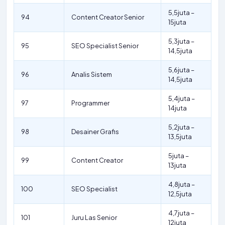
5,5juta –
94
Content Creator Senior
15juta
5,3juta –
95
SEO Specialist Senior
14,5juta
5,6juta –
96
Analis Sistem
14,5juta
5,4juta –
97
Programmer
14juta
5,2juta –
98
Desainer Grafis
13,5juta
5juta –
99
Content Creator
13juta
4,8juta –
100
SEO Specialist
12,5juta
4,7juta –
101
Juru Las Senior
12juta