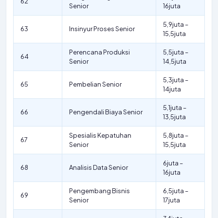
62
Senior
16juta
5,9juta –
63
Insinyur Proses Senior
15,5juta
Perencana Produksi
5,5juta –
64
Senior
14,5juta
5,3juta –
65
Pembelian Senior
14juta
5,1juta –
66
Pengendali Biaya Senior
13,5juta
Spesialis Kepatuhan
5,8juta –
67
Senior
15,5juta
6juta –
68
Analisis Data Senior
16juta
Pengembang Bisnis
6,5juta –
69
Senior
17juta