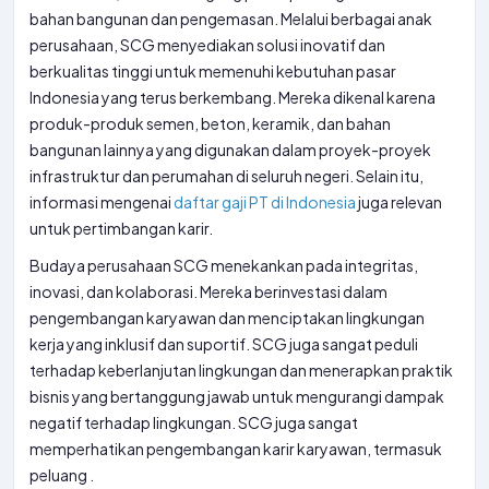
bahan bangunan dan pengemasan. Melalui berbagai anak
perusahaan, SCG menyediakan solusi inovatif dan
berkualitas tinggi untuk memenuhi kebutuhan pasar
Indonesia yang terus berkembang. Mereka dikenal karena
produk-produk semen, beton, keramik, dan bahan
bangunan lainnya yang digunakan dalam proyek-proyek
infrastruktur dan perumahan di seluruh negeri. Selain itu,
informasi mengenai
daftar gaji PT di Indonesia
juga relevan
untuk pertimbangan karir.
Budaya perusahaan SCG menekankan pada integritas,
inovasi, dan kolaborasi. Mereka berinvestasi dalam
pengembangan karyawan dan menciptakan lingkungan
kerja yang inklusif dan suportif. SCG juga sangat peduli
terhadap keberlanjutan lingkungan dan menerapkan praktik
bisnis yang bertanggung jawab untuk mengurangi dampak
negatif terhadap lingkungan. SCG juga sangat
memperhatikan pengembangan karir karyawan, termasuk
peluang
.