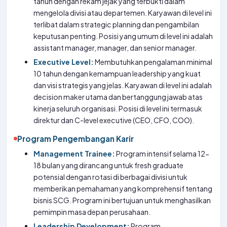
tahun dengan rekam jejak yang terbukti dalam
mengelola divisi atau departemen. Karyawan di level ini
terlibat dalam strategic planning dan pengambilan
keputusan penting. Posisi yang umum di level ini adalah
assistant manager, manager, dan senior manager.
Executive Level:
Membutuhkan pengalaman minimal
10 tahun dengan kemampuan leadership yang kuat
dan visi strategis yang jelas. Karyawan di level ini adalah
decision maker utama dan bertanggung jawab atas
kinerja seluruh organisasi. Posisi di level ini termasuk
direktur dan C-level executive (CEO, CFO, COO).
Program Pengembangan Karir
Management Trainee:
Program intensif selama 12-
18 bulan yang dirancang untuk fresh graduate
potensial dengan rotasi di berbagai divisi untuk
memberikan pemahaman yang komprehensif tentang
bisnis SCG. Program ini bertujuan untuk menghasilkan
pemimpin masa depan perusahaan.
Leadership Development:
Program