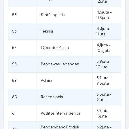
12juta
4,5juta –
55
Staff Logistik
11,5juta
4,3juta –
56
Teknisi
11juta
4,1juta –
57
Operator Mesin
10,5juta
3,9juta –
58
Pengawas Lapangan
10juta
3,7juta –
59
Admin
9,5juta
3,5juta –
60
Resepsionis
9juta
5,7juta –
61
Auditor Internal Senior
15juta
Pengembang Produk
6,2juta –