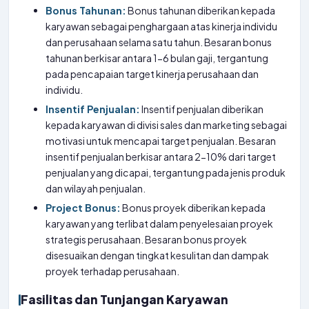
Bonus Tahunan:
Bonus tahunan diberikan kepada
karyawan sebagai penghargaan atas kinerja individu
dan perusahaan selama satu tahun. Besaran bonus
tahunan berkisar antara 1-6 bulan gaji, tergantung
pada pencapaian target kinerja perusahaan dan
individu.
Insentif Penjualan:
Insentif penjualan diberikan
kepada karyawan di divisi sales dan marketing sebagai
motivasi untuk mencapai target penjualan. Besaran
insentif penjualan berkisar antara 2-10% dari target
penjualan yang dicapai, tergantung pada jenis produk
dan wilayah penjualan.
Project Bonus:
Bonus proyek diberikan kepada
karyawan yang terlibat dalam penyelesaian proyek
strategis perusahaan. Besaran bonus proyek
disesuaikan dengan tingkat kesulitan dan dampak
proyek terhadap perusahaan.
Fasilitas dan Tunjangan Karyawan