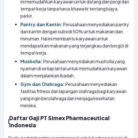
ini memudahkan karyawan untuk datang dan pergi dari
tempat kerja tanpa harus khawatir tentang biaya
parkir.
Pantry dan Kantin:
Perusahaan menyediakan pantry
dan kantin dengan subsidi 50% untuk makanan dan
minuman. Hal ini membantu karyawan untuk
mendapatkan makanan yang terjangkau dan bergizi di
tempat kerja.
Musholla:
Perusahaan menyediakan musholla yang
nyaman di setiap lantai untuk memudahkan karyawan
dalam menjalankan ibadah.
Gym dan Olahraga:
Perusahaan menyediakan
fasilitas fitness dan lapangan olahraga bagi karyawan
yang ingin berolahraga dan menjaga kesehatan
mereka.
Daftar Gaji PT Simex Pharmaceutical
Indonesia