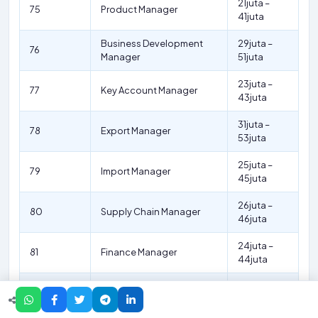
21juta –
75
Product Manager
41juta
Business Development
29juta –
76
Manager
51juta
23juta –
77
Key Account Manager
43juta
31juta –
78
Export Manager
53juta
25juta –
79
Import Manager
45juta
26juta –
80
Supply Chain Manager
46juta
24juta –
81
Finance Manager
44juta
22juta –
82
Accounting Manager
42juta