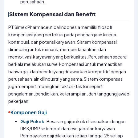
perusahaan.
Sistem Kompensasi dan Benefit
PT Simex Pharmaceutical Indonesia memiliki filosofi
kompensasi yang berfokus pada penghargaan kinerja,
kontribusi, dan potensi karyawan. Sistem kompensasi
dirancang untuk menarik, mempertahankan, dan
memotivasi karyawan yang berkualitas. Perusahaan secara
berkala melakukan survei kompensasi untuk memastikan
bahwa gaji dan benefit yang ditawarkan kompetitif dengan
perusahaan lain di industri yang sama. Sistem kompensasi
juga mempertimbangkan faktor-faktor seperti
pengalaman, pendidikan, keterampilan, dan tanggung jawab
pekerjaan.
Komponen Gaji
Gaji Pokok:
Besaran gaji pokok disesuaikan dengan
UMK/UMP setempat dan level jabatan karyawan.
Pembayaran gaji dilakukan setiap tanggal 25 setiap