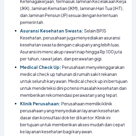
Ketenagakerjaan, termasuk Jaminan Kecelakaan Kerja
(JKK), Jaminan Kematian (JKM), Jaminan Hari Tua (JHT),
dan Jaminan Pensiun (JP) sesuai dengan ketentuan
pemerintah.
Asuransi Kesehatan Swasta:
Selain BPJS
Kesehatan, perusahaan juga menyediakan asuransi
kesehatan swasta dengan cakupan yang lebih luas.
Asuransi ini mencakup rawat inap hingga Rp 100 juta
per tahun, rawat jalan, dan perawatan gigi.
Medical Check Up:
Perusahaan menyelenggarakan
medical check up tahunan di rumah sakit rekanan
untuk seluruh karyawan. Medical check up ini bertujuan
untuk mendeteksi dini potensi masalah kesehatan dan
memberikan rekomendasi perawatan yang tepat.
Klinik Perusahaan:
Perusahaan memiliki klinik
perusahaan yang menyediakan layanan kesehatan
dasar dan konsultasi dokter di kantor. Klinik ini
bertujuan untuk memberikan akses mudah dan cepat
ke layanan kesehatan bagi karyawan.