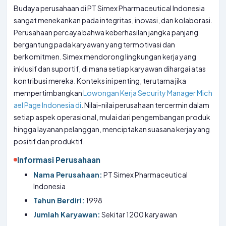
Budaya perusahaan di PT Simex Pharmaceutical Indonesia
sangat menekankan pada integritas, inovasi, dan kolaborasi.
Perusahaan percaya bahwa keberhasilan jangka panjang
bergantung pada karyawan yang termotivasi dan
berkomitmen. Simex mendorong lingkungan kerja yang
inklusif dan suportif, di mana setiap karyawan dihargai atas
kontribusi mereka. Konteks ini penting, terutama jika
mempertimbangkan
Lowongan Kerja Security Manager Mich
ael Page Indonesia di
. Nilai-nilai perusahaan tercermin dalam
setiap aspek operasional, mulai dari pengembangan produk
hingga layanan pelanggan, menciptakan suasana kerja yang
positif dan produktif.
Informasi Perusahaan
Nama Perusahaan:
PT Simex Pharmaceutical
Indonesia
Tahun Berdiri:
1998
Jumlah Karyawan:
Sekitar 1200 karyawan