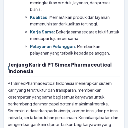
meningkatkan produk, layanan, dan proses
bisnis.
Kualitas:
Memastikan produk dan layanan
memenuhi standar kualitas tertinggi.
Kerja Sama:
Bekerja sama secara efektif untuk
mencapai tujuan bersama.
Pelayanan Pelanggan:
Memberikan
pelayanan yang terbaik kepada pelanggan.
Jenjang Karir di PT Simex Pharmaceutical
Indonesia
PT Simex Pharmaceutical Indonesia menerapkan sistem
karir yang terstruktur dan transparan, memberikan
kesempatan yang sama bagi semua karyawan untuk
berkembang dan mencapai potensi maksimal mereka.
Sistem ini didasarkan pada kinerja, kompetensi, dan potensi
individu, serta kebutuhan perusahaan. Kenaikan jabatan dan
pengembangan karir diprioritaskan bagi karyawan yang