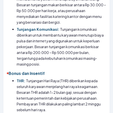
Besaran tunjangan makan berkisar antara Rp 30.000 –
Rp 50.000 per hari kerja, atau perusahaan
menyediakan fasilitas katering kantor dengan menu
yang bervariasi dan bergizi.
Tunjangan Komunikasi:
Tunjangan komunikasi
diberikan untuk membantu karyawan menutupi biaya
pulsa dan internet yang digunakan untuk keperluan
pekerjaan. Besaran tunjangan komunikasi berkisar
antara Rp 200.000 – Rp 500.000 per bulan,
tergantung pada kebutuhan komunikasi masing-
masing posisi.
Bonus dan Insentif
THR:
Tunjangan Hari Raya (THR) diberikan kepada
seluruh karyawan menjelang hari raya keagamaan.
Besaran THR adalah 1-2 bulan gaji, sesuai dengan
ketentuan pemerintah dan kebijakan perusahaan.
Pembayaran THR dilakukan paling lambat 2 minggu
sebelum hari raya.