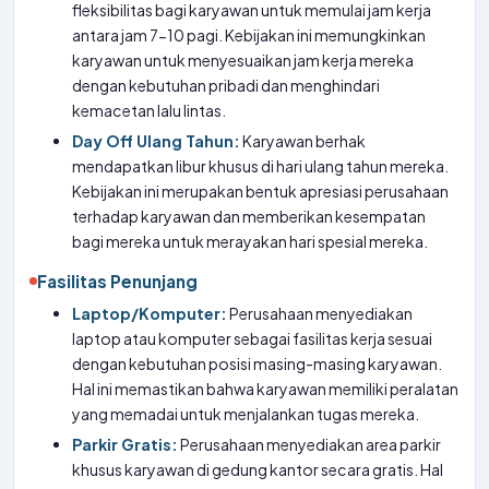
fleksibilitas bagi karyawan untuk memulai jam kerja
antara jam 7-10 pagi. Kebijakan ini memungkinkan
karyawan untuk menyesuaikan jam kerja mereka
dengan kebutuhan pribadi dan menghindari
kemacetan lalu lintas.
Day Off Ulang Tahun:
Karyawan berhak
mendapatkan libur khusus di hari ulang tahun mereka.
Kebijakan ini merupakan bentuk apresiasi perusahaan
terhadap karyawan dan memberikan kesempatan
bagi mereka untuk merayakan hari spesial mereka.
Fasilitas Penunjang
Laptop/Komputer:
Perusahaan menyediakan
laptop atau komputer sebagai fasilitas kerja sesuai
dengan kebutuhan posisi masing-masing karyawan.
Hal ini memastikan bahwa karyawan memiliki peralatan
yang memadai untuk menjalankan tugas mereka.
Parkir Gratis:
Perusahaan menyediakan area parkir
khusus karyawan di gedung kantor secara gratis. Hal