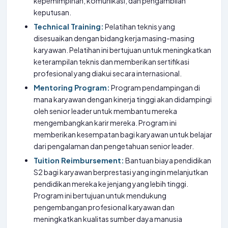
kepemimpinan, komunikasi, dan pengambilan
keputusan.
Technical Training:
Pelatihan teknis yang
disesuaikan dengan bidang kerja masing-masing
karyawan. Pelatihan ini bertujuan untuk meningkatkan
keterampilan teknis dan memberikan sertifikasi
profesional yang diakui secara internasional.
Mentoring Program:
Program pendampingan di
mana karyawan dengan kinerja tinggi akan didampingi
oleh senior leader untuk membantu mereka
mengembangkan karir mereka. Program ini
memberikan kesempatan bagi karyawan untuk belajar
dari pengalaman dan pengetahuan senior leader.
Tuition Reimbursement:
Bantuan biaya pendidikan
S2 bagi karyawan berprestasi yang ingin melanjutkan
pendidikan mereka ke jenjang yang lebih tinggi.
Program ini bertujuan untuk mendukung
pengembangan profesional karyawan dan
meningkatkan kualitas sumber daya manusia