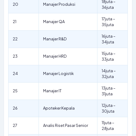
18juta –
20
Manajer Produksi
36juta
17juta –
21
Manajer QA
35juta
16juta –
22
Manajer R&D
34juta
15juta –
23
Manajer HRD
33juta
14juta –
24
Manajer Logistik
32juta
13juta –
25
Manajer IT
31juta
12juta –
26
Apoteker Kepala
30juta
11juta –
27
Analis Riset Pasar Senior
28juta