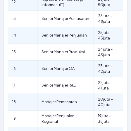
12
Informasi (IT)
50juta
26juta –
13
Senior Manajer Pemasaran
48juta
25juta –
14
Senior Manajer Penjualan
45juta
24juta –
15
Senior Manajer Produksi
43juta
23juta –
16
Senior Manajer QA
42juta
22juta –
17
Senior Manajer R&D
41juta
20juta –
18
Manajer Pemasaran
40juta
Manajer Penjualan
19juta –
19
Regional
38juta