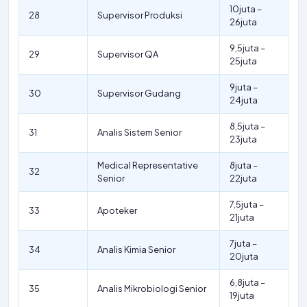
10juta –
28
Supervisor Produksi
26juta
9,5juta –
29
Supervisor QA
25juta
9juta –
30
Supervisor Gudang
24juta
8,5juta –
31
Analis Sistem Senior
23juta
Medical Representative
8juta –
32
Senior
22juta
7,5juta –
33
Apoteker
21juta
7juta –
34
Analis Kimia Senior
20juta
6,8juta –
35
Analis Mikrobiologi Senior
19juta