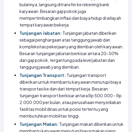
bulannya, langsung ditransfer ke rekening bank
karyawan. Besaran gaji pokok juga
mempertimbangkan inflasi dan biaya hidup di wilayah
tempat karyawan bekerja.
Tunjangan Jabatan:
Tunjangan jabatan diberikan
sebagai penghargaan atas tanggung jawab dan
kompleksitas pekerjaan yang diemban oleh karyawan.
Besaran tunjangan jabatan berkisar antara 20-50%
dari gaji pokok, tergantung pada level jabatan dan
tanggung jawab yang diemban.
Tunjangan Transport:
Tunjangan transport
diberikan untuk membantu karyawan menutupi biaya
transportasi ke dan dari tempat kerja. Besaran
tunjangan transport berkisar antara Rp 500.000 – Rp
2.000.000 per bulan, atau perusahaan menyediakan
fasilitas mobil dinas untuk posisi tertentu yang
membutuhkan mobilitas tinggi.
Tunjangan Makan:
Tunjangan makan diberikan untuk
membantu karyawan menutupi biaya makan siang.