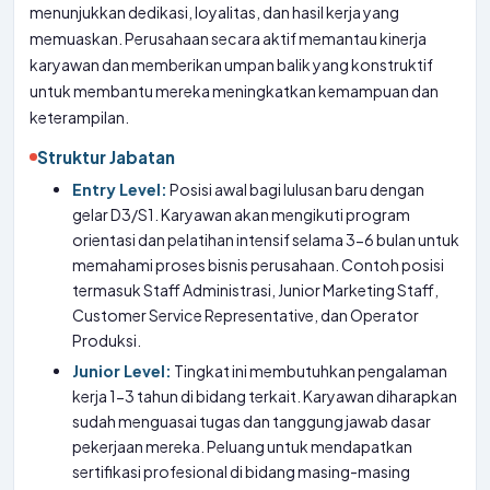
menunjukkan dedikasi, loyalitas, dan hasil kerja yang
memuaskan. Perusahaan secara aktif memantau kinerja
karyawan dan memberikan umpan balik yang konstruktif
untuk membantu mereka meningkatkan kemampuan dan
keterampilan.
Struktur Jabatan
Entry Level:
Posisi awal bagi lulusan baru dengan
gelar D3/S1. Karyawan akan mengikuti program
orientasi dan pelatihan intensif selama 3-6 bulan untuk
memahami proses bisnis perusahaan. Contoh posisi
termasuk Staff Administrasi, Junior Marketing Staff,
Customer Service Representative, dan Operator
Produksi.
Junior Level:
Tingkat ini membutuhkan pengalaman
kerja 1-3 tahun di bidang terkait. Karyawan diharapkan
sudah menguasai tugas dan tanggung jawab dasar
pekerjaan mereka. Peluang untuk mendapatkan
sertifikasi profesional di bidang masing-masing