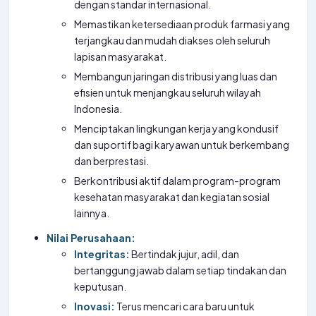
dengan standar internasional.
Memastikan ketersediaan produk farmasi yang
terjangkau dan mudah diakses oleh seluruh
lapisan masyarakat.
Membangun jaringan distribusi yang luas dan
efisien untuk menjangkau seluruh wilayah
Indonesia.
Menciptakan lingkungan kerja yang kondusif
dan suportif bagi karyawan untuk berkembang
dan berprestasi.
Berkontribusi aktif dalam program-program
kesehatan masyarakat dan kegiatan sosial
lainnya.
Nilai Perusahaan:
Integritas:
Bertindak jujur, adil, dan
bertanggung jawab dalam setiap tindakan dan
keputusan.
Inovasi:
Terus mencari cara baru untuk