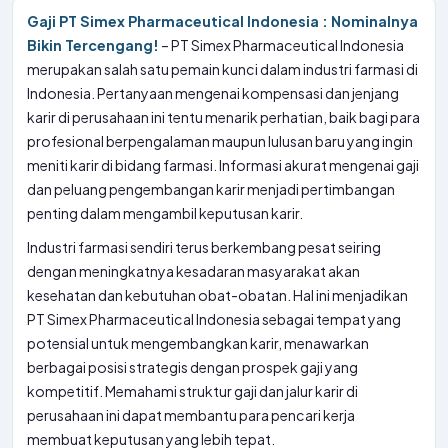
Gaji PT Simex Pharmaceutical Indonesia : Nominalnya
Bikin Tercengang!
– PT Simex Pharmaceutical Indonesia
merupakan salah satu pemain kunci dalam industri farmasi di
Indonesia. Pertanyaan mengenai kompensasi dan jenjang
karir di perusahaan ini tentu menarik perhatian, baik bagi para
profesional berpengalaman maupun lulusan baru yang ingin
meniti karir di bidang farmasi. Informasi akurat mengenai gaji
dan peluang pengembangan karir menjadi pertimbangan
penting dalam mengambil keputusan karir.
Industri farmasi sendiri terus berkembang pesat seiring
dengan meningkatnya kesadaran masyarakat akan
kesehatan dan kebutuhan obat-obatan. Hal ini menjadikan
PT Simex Pharmaceutical Indonesia sebagai tempat yang
potensial untuk mengembangkan karir, menawarkan
berbagai posisi strategis dengan prospek gaji yang
kompetitif. Memahami struktur gaji dan jalur karir di
perusahaan ini dapat membantu para pencari kerja
membuat keputusan yang lebih tepat.