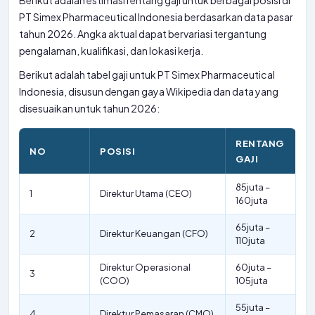
Berikut adalah estimasi rentang gaji untuk berbagai posisi di
PT Simex Pharmaceutical Indonesia berdasarkan data pasar
tahun 2026. Angka aktual dapat bervariasi tergantung
pengalaman, kualifikasi, dan lokasi kerja.
Berikut adalah tabel gaji untuk PT Simex Pharmaceutical
Indonesia, disusun dengan gaya Wikipedia dan data yang
disesuaikan untuk tahun 2026:
RENTANG
NO
POSISI
GAJI
85juta –
1
Direktur Utama (CEO)
160juta
65juta –
2
Direktur Keuangan (CFO)
110juta
Direktur Operasional
60juta –
3
(COO)
105juta
55juta –
4
Direktur Pemasaran (CMO)