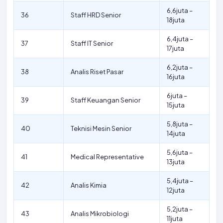
6,6juta –
36
Staff HRD Senior
18juta
6,4juta –
37
Staff IT Senior
17juta
6,2juta –
38
Analis Riset Pasar
16juta
6juta –
39
Staff Keuangan Senior
15juta
5,8juta –
40
Teknisi Mesin Senior
14juta
5,6juta –
41
Medical Representative
13juta
5,4juta –
42
Analis Kimia
12juta
5,2juta –
43
Analis Mikrobiologi
11juta