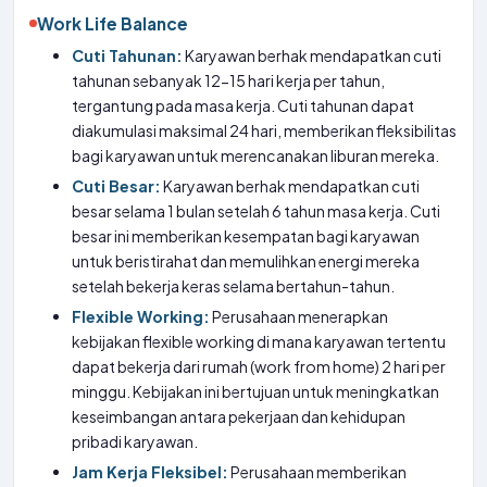
Work Life Balance
Cuti Tahunan:
Karyawan berhak mendapatkan cuti
tahunan sebanyak 12-15 hari kerja per tahun,
tergantung pada masa kerja. Cuti tahunan dapat
diakumulasi maksimal 24 hari, memberikan fleksibilitas
bagi karyawan untuk merencanakan liburan mereka.
Cuti Besar:
Karyawan berhak mendapatkan cuti
besar selama 1 bulan setelah 6 tahun masa kerja. Cuti
besar ini memberikan kesempatan bagi karyawan
untuk beristirahat dan memulihkan energi mereka
setelah bekerja keras selama bertahun-tahun.
Flexible Working:
Perusahaan menerapkan
kebijakan flexible working di mana karyawan tertentu
dapat bekerja dari rumah (work from home) 2 hari per
minggu. Kebijakan ini bertujuan untuk meningkatkan
keseimbangan antara pekerjaan dan kehidupan
pribadi karyawan.
Jam Kerja Fleksibel:
Perusahaan memberikan