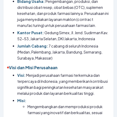
Bidang Usaha:
Pengembangan, produksi, dan
distribusi obat resep, obat bebas (OTC), suplemen
kesehatan, dan produk farmasi lainnya. Perusahaan ini
juga menyediakan layanan maklon (contract
manufacturing) untuk perusahaan farmasi lain.
Kantor Pusat:
Gedung Simex, Jl. Jend. Sudirman Kav.
52-53, Jakarta Selatan, DKI Jakarta, Indonesia
Jumlah Cabang:
7 cabang di seluruh Indonesia
(Medan, Palembang, Jakarta, Bandung, Semarang,
Surabaya, Makassar)
Visi dan Misi Perusahaan
Visi:
Menjadi perusahaan farmasi terkemuka dan
terpercaya di Indonesia, yang memberikan kontribusi
signifikan bagi peningkatan kesehatan masyarakat
melalui produk dan layanan berkualitas tinggi.
Misi:
Mengembangkan dan memproduksi produk
farmasi yang inovatif dan berkualitas, sesuai