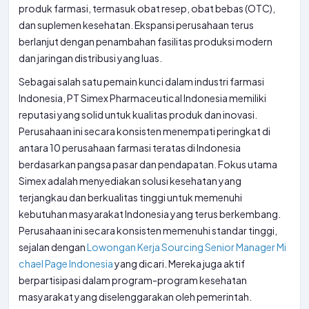
produk farmasi, termasuk obat resep, obat bebas (OTC),
dan suplemen kesehatan. Ekspansi perusahaan terus
berlanjut dengan penambahan fasilitas produksi modern
dan jaringan distribusi yang luas.
Sebagai salah satu pemain kunci dalam industri farmasi
Indonesia, PT Simex Pharmaceutical Indonesia memiliki
reputasi yang solid untuk kualitas produk dan inovasi.
Perusahaan ini secara konsisten menempati peringkat di
antara 10 perusahaan farmasi teratas di Indonesia
berdasarkan pangsa pasar dan pendapatan. Fokus utama
Simex adalah menyediakan solusi kesehatan yang
terjangkau dan berkualitas tinggi untuk memenuhi
kebutuhan masyarakat Indonesia yang terus berkembang.
Perusahaan ini secara konsisten memenuhi standar tinggi,
sejalan dengan
Lowongan Kerja Sourcing Senior Manager Mi
chael Page Indonesia
yang dicari. Mereka juga aktif
berpartisipasi dalam program-program kesehatan
masyarakat yang diselenggarakan oleh pemerintah.