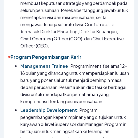
membuat keputusan strategis yang berdampak pada
seluruh perusahaan. Mereka bertanggung jawab untuk
menetapkan visi dan misi perusahaan, serta
mengawasi kinerja seluruh divisi. Contoh posisi
termasuk Direktur Marketing, Direktur Keuangan,
Chief Operating Officer (COO), dan Chief Executive
Officer (CEO).
Program Pengembangan Karir
Management Trainee:
Program intensif selama 12-
18 bulan yang dirancang untuk mempersiapkan lulusan
baru yang potensial untuk menjadi pemimpin masa
depan perusahaan. Peserta akan dirotasi ke berbagai
divisi untuk mendapatkan pemahaman yang
komprehensif tentang bisnis perusahaan.
Leadership Development:
Program
pengembangan kepemimpinan yang ditujukan untuk
karyawan di level Supervisor dan Manager. Program ini
bertujuan untuk meningkatkan keterampilan