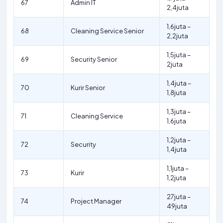
67
Admin IT
2,4juta
1,6juta –
68
Cleaning Service Senior
2,2juta
1,5juta –
69
Security Senior
2juta
1,4juta –
70
Kurir Senior
1,8juta
1,3juta –
71
Cleaning Service
1,6juta
1,2juta –
72
Security
1,4juta
1,1juta –
73
Kurir
1,2juta
27juta –
74
Project Manager
49juta