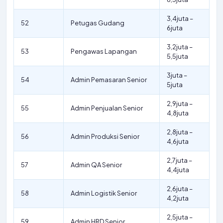
3,4juta –
52
Petugas Gudang
6juta
3,2juta –
53
Pengawas Lapangan
5,5juta
3juta –
54
Admin Pemasaran Senior
5juta
2,9juta –
55
Admin Penjualan Senior
4,8juta
2,8juta –
56
Admin Produksi Senior
4,6juta
2,7juta –
57
Admin QA Senior
4,4juta
2,6juta –
58
Admin Logistik Senior
4,2juta
2,5juta –
59
Admin HRD Senior