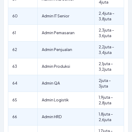
4juta
2,4juta –
60
Admin IT Senior
3,8juta
2,3juta –
61
Admin Pemasaran
3,6juta
2,2juta –
62
Admin Penjualan
3,4juta
2,1juta –
63
Admin Produksi
3,2juta
2juta –
64
Admin QA
3juta
1,9juta –
65
Admin Logistik
2,8juta
1,8juta –
66
Admin HRD
2,6juta
1,7juta –