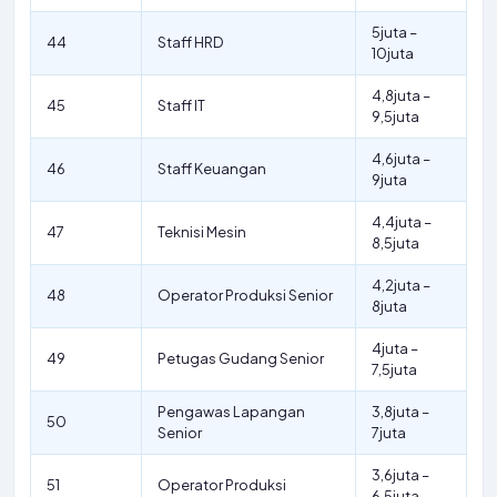
5juta –
44
Staff HRD
10juta
4,8juta –
45
Staff IT
9,5juta
4,6juta –
46
Staff Keuangan
9juta
4,4juta –
47
Teknisi Mesin
8,5juta
4,2juta –
48
Operator Produksi Senior
8juta
4juta –
49
Petugas Gudang Senior
7,5juta
Pengawas Lapangan
3,8juta –
50
Senior
7juta
3,6juta –
51
Operator Produksi
6,5juta