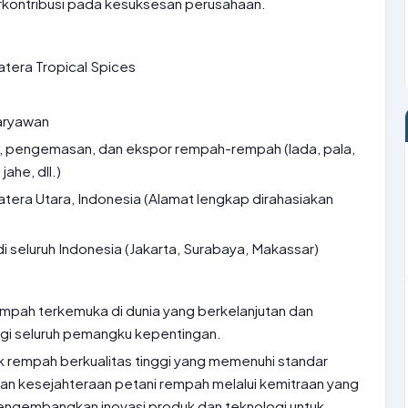
rkontribusi pada kesuksesan perusahaan.
tera Tropical Spices
aryawan
 pengemasan, dan ekspor rempah-rempah (lada, pala,
jahe, dll.)
era Utara, Indonesia (Alamat lengkap dirahasiakan
i seluruh Indonesia (Jakarta, Surabaya, Makassar)
mpah terkemuka di dunia yang berkelanjutan dan
gi seluruh pemangku kepentingan.
k rempah berkualitas tinggi yang memenuhi standar
kan kesejahteraan petani rempah melalui kemitraan yang
 Mengembangkan inovasi produk dan teknologi untuk