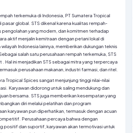
empah terkemuka di Indonesia, PT Sumatera Tropical
di pasar global. STS dikenal karena kualitas rempah-
s pengolahan yang modern, dan komitmen terhadap
ara aktif menjalin kemitraan dengan petani lokal di
 wilayah Indonesia lainnya, memberikan dukungan teknis
. Sebagai salah satu perusahaan rempah terkemuka, STS
it
. Hal ini menjadikan STS sebagai mitra yang terpercaya
termasuk perusahaan makanan, industri farmasi, dan ritel.
Tropical Spices sangat menjunjung tinggi nilai-nilai
ovasi. Karyawan didorong untuk saling mendukung dan
ujuan bersama. STS juga memberikan kesempatan yang
bangkan diri melalui pelatihan dan program
aan karyawan pun diperhatikan, termasuk dengan acuan
ompetitif. Perusahaan percaya bahwa dengan
 positif dan suportif, karyawan akan termotivasi untuk