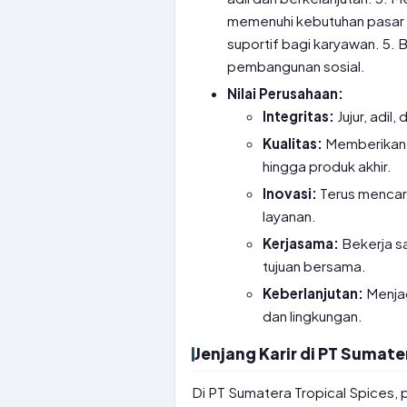
memenuhi kebutuhan pasar g
suportif bagi karyawan. 5. 
pembangunan sosial.
Nilai Perusahaan:
Integritas:
Jujur, adil
Kualitas:
Memberikan y
hingga produk akhir.
Inovasi:
Terus mencari
layanan.
Kerjasama:
Bekerja s
tujuan bersama.
Keberlanjutan:
Menjag
dan lingkungan.
Jenjang Karir di PT Sumate
Di PT Sumatera Tropical Spices,