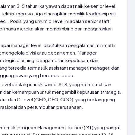
aman 3-5 tahun, karyawan dapat naik ke senior level.
teknis, mereka juga diharapkan memiliki leadership skill
l. Posisi yang umum di level ini adalah senior staff,
d, di mana mereka akan membimbing dan mengarahkan
apai manager level, dibutuhkan pengalaman minimal 5
 mengelola divisi atau departemen. Manager
rategic planning, pengambilan keputusan, dan
yang tersedia termasuk assistant manager, manager, dan
anggung jawab yang berbeda-beda.
level adalah puncak karir di STS, yang membutuhkan
un dan kemampuan untuk mengambil keputusan strategis.
direktur dan C-level (CEO, CFO, COO), yang bertanggung
erasional dan pertumbuhan perusahaan.
memiliki program Management Trainee (MT) yang sangat
uate potensial. Program ini berlangsung selama 12-18