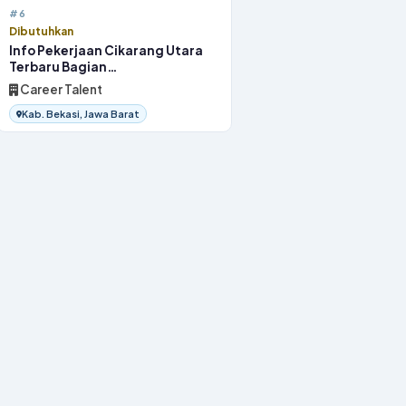
#6
Dibutuhkan
Info Pekerjaan Cikarang Utara
Terbaru Bagian
OperatorProduksi 2026
Career Talent
Kab. Bekasi, Jawa Barat