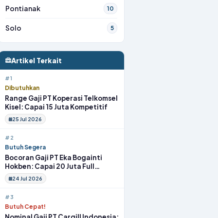
Pontianak
10
Solo
5
Artikel Terkait
#1
Dibutuhkan
Range Gaji PT Koperasi Telkomsel
Kisel: Capai 15 Juta Kompetitif
25 Jul 2026
#2
Butuh Segera
Bocoran Gaji PT Eka Bogainti
Hokben: Capai 20 Juta Full
Benefit
24 Jul 2026
#3
Butuh Cepat!
Nominal Gaji PT Cargill Indonesia: