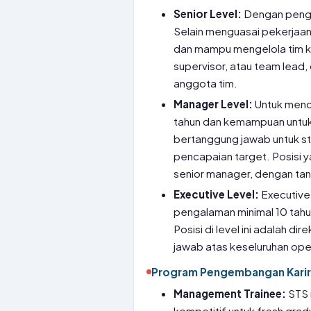
Senior Level:
Dengan pengal
Selain menguasai pekerjaan 
dan mampu mengelola tim keci
supervisor, atau team lea
anggota tim.
Manager Level:
Untuk menc
tahun dan kemampuan untuk
bertanggung jawab untuk st
pencapaian target. Posisi 
senior manager, dengan t
Executive Level:
Executive 
pengalaman minimal 10 tah
Posisi di level ini adalah 
jawab atas keseluruhan op
Program Pengembangan Karir
Management Trainee:
STS 
kompetitif untuk fresh grad