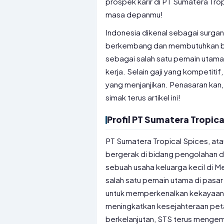
prospek karir di PT Sumatera Trop
masa depanmu!
Indonesia dikenal sebagai surgan
berkembang dan membutuhkan ban
sebagai salah satu pemain utama
kerja. Selain gaji yang kompetiti
yang menjanjikan. Penasaran kan, 
simak terus artikel ini!
Profil PT Sumatera Tropica
PT Sumatera Tropical Spices, ata
bergerak di bidang pengolahan d
sebuah usaha keluarga kecil di M
salah satu pemain utama di pasar 
untuk memperkenalkan kekayaan r
meningkatkan kesejahteraan petan
berkelanjutan, STS terus mengem