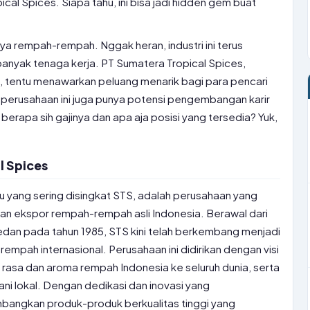
ical Spices. Siapa tahu, ini bisa jadi hidden gem buat
ya rempah-rempah. Nggak heran, industri ini terus
yak tenaga kerja. PT Sumatera Tropical Spices,
, tentu menawarkan peluang menarik bagi para pencari
f, perusahaan ini juga punya potensi pengembangan karir
berapa sih gajinya dan apa aja posisi yang tersedia? Yuk,
l Spices
u yang sering disingkat STS, adalah perusahaan yang
an ekspor rempah-rempah asli Indonesia. Berawal dari
edan pada tahun 1985, STS kini telah berkembang menjadi
rempah internasional. Perusahaan ini didirikan dengan visi
asa dan aroma rempah Indonesia ke seluruh dunia, serta
i lokal. Dengan dedikasi dan inovasi yang
bangkan produk-produk berkualitas tinggi yang