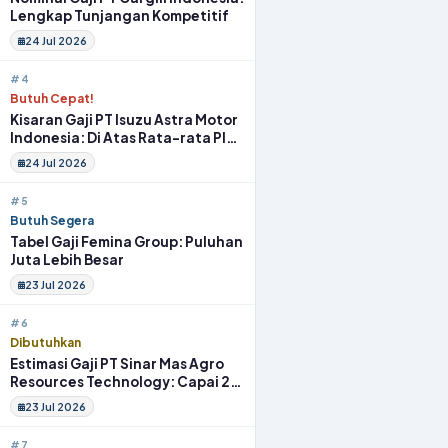
Lengkap Tunjangan Kompetitif
24 Jul 2026
#4
Butuh Cepat!
Kisaran Gaji PT Isuzu Astra Motor
Indonesia: Di Atas Rata-rata Plus
Fasilitas
24 Jul 2026
#5
Butuh Segera
Tabel Gaji Femina Group: Puluhan
Juta Lebih Besar
23 Jul 2026
#6
Dibutuhkan
Estimasi Gaji PT Sinar Mas Agro
Resources Technology: Capai 20
Juta Full Benefit
23 Jul 2026
#7