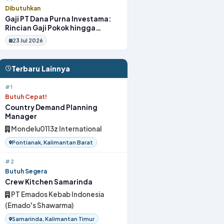
Dibutuhkan
Gaji PT Dana Purna Investama:
Rincian Gaji Pokok hingga
Fasilitas
23 Jul 2026
Terbaru Lainnya
#1
Butuh Cepat!
Country Demand Planning
Manager
Mondelu0113z International
Pontianak, Kalimantan Barat
#2
Butuh Segera
Crew Kitchen Samarinda
PT Emados Kebab Indonesia
(Emado's Shawarma)
Samarinda, Kalimantan Timur