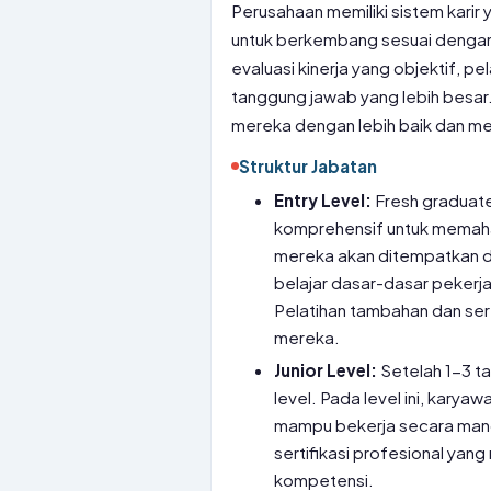
Perusahaan memiliki sistem karir
untuk berkembang sesuai dengan 
evaluasi kinerja yang objektif, 
tanggung jawab yang lebih besar
mereka dengan lebih baik dan me
Struktur Jabatan
Entry Level:
Fresh graduate
komprehensif untuk memaham
mereka akan ditempatkan di 
belajar dasar-dasar pekerj
Pelatihan tambahan dan sert
mereka.
Junior Level:
Setelah 1-3 t
level. Pada level ini, kary
mampu bekerja secara mand
sertifikasi profesional ya
kompetensi.