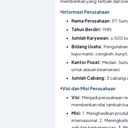
memberikan yang terbaik dan be
Informasi Perusahaan
Nama Perusahaan:
PT Suma
Tahun Berdiri:
1985
Jumlah Karyawan:
± 500 k
Bidang Usaha:
Pengolahan,
kayu manis, cengkeh, kunyit, 
Kantor Pusat:
Medan, Sumat
untuk alasan keamanan)
Jumlah Cabang:
3 cabang d
Visi dan Misi Perusahaan
Visi:
Menjadi perusahaan re
memberikan nilai tambah ba
Misi:
1. Menghasilkan produ
internasional. 2. Meningkat
adil dan berkelanjutan. 3.