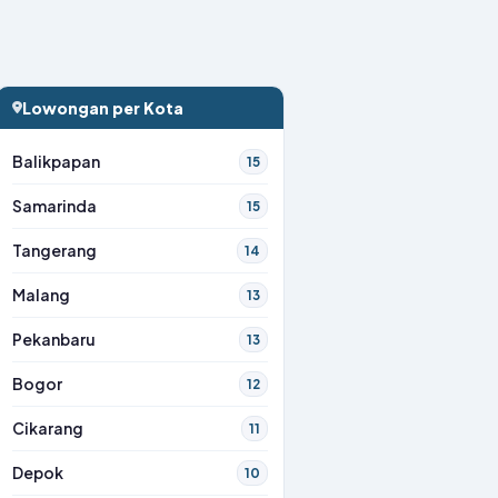
Lowongan per Kota
Balikpapan
15
Samarinda
15
Tangerang
14
Malang
13
Pekanbaru
13
Bogor
12
Cikarang
11
Depok
10