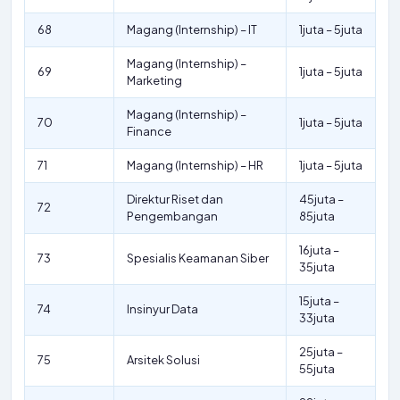
68
Magang (Internship) – IT
1juta – 5juta
Magang (Internship) –
69
1juta – 5juta
Marketing
Magang (Internship) –
70
1juta – 5juta
Finance
71
Magang (Internship) – HR
1juta – 5juta
Direktur Riset dan
45juta –
72
Pengembangan
85juta
16juta –
73
Spesialis Keamanan Siber
35juta
15juta –
74
Insinyur Data
33juta
25juta –
75
Arsitek Solusi
55juta