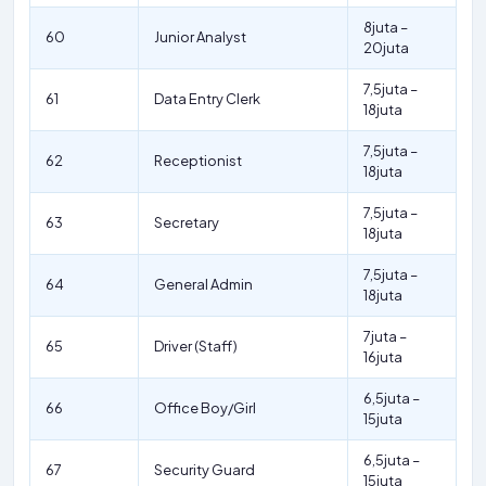
8juta –
60
Junior Analyst
20juta
7,5juta –
61
Data Entry Clerk
18juta
7,5juta –
62
Receptionist
18juta
7,5juta –
63
Secretary
18juta
7,5juta –
64
General Admin
18juta
7juta –
65
Driver (Staff)
16juta
6,5juta –
66
Office Boy/Girl
15juta
6,5juta –
67
Security Guard
15juta