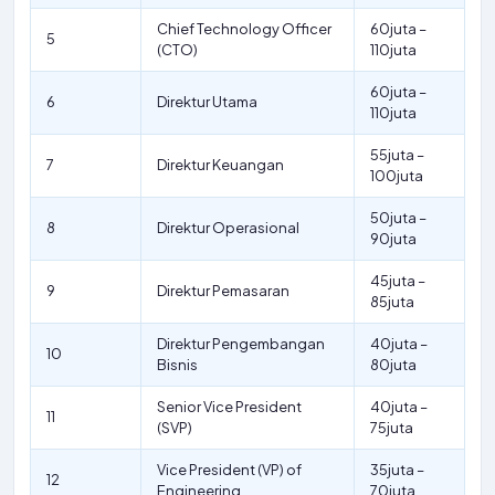
Chief Technology Officer
60juta –
5
(CTO)
110juta
60juta –
6
Direktur Utama
110juta
55juta –
7
Direktur Keuangan
100juta
50juta –
8
Direktur Operasional
90juta
45juta –
9
Direktur Pemasaran
85juta
Direktur Pengembangan
40juta –
10
Bisnis
80juta
Senior Vice President
40juta –
11
(SVP)
75juta
Vice President (VP) of
35juta –
12
Engineering
70juta