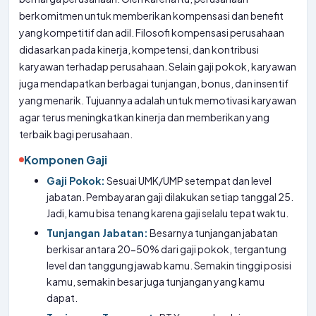
berkomitmen untuk memberikan kompensasi dan benefit
yang kompetitif dan adil. Filosofi kompensasi perusahaan
didasarkan pada kinerja, kompetensi, dan kontribusi
karyawan terhadap perusahaan. Selain gaji pokok, karyawan
juga mendapatkan berbagai tunjangan, bonus, dan insentif
yang menarik. Tujuannya adalah untuk memotivasi karyawan
agar terus meningkatkan kinerja dan memberikan yang
terbaik bagi perusahaan.
Komponen Gaji
Gaji Pokok:
Sesuai UMK/UMP setempat dan level
jabatan. Pembayaran gaji dilakukan setiap tanggal 25.
Jadi, kamu bisa tenang karena gaji selalu tepat waktu.
Tunjangan Jabatan:
Besarnya tunjangan jabatan
berkisar antara 20-50% dari gaji pokok, tergantung
level dan tanggung jawab kamu. Semakin tinggi posisi
kamu, semakin besar juga tunjangan yang kamu
dapat.