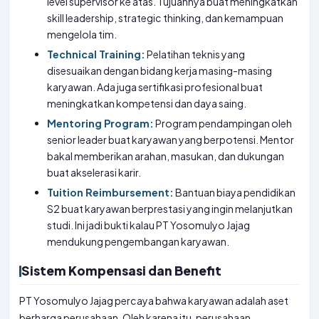
level supervisor ke atas. Tujuannya buat meningkatkan
skill leadership, strategic thinking, dan kemampuan
mengelola tim.
Technical Training:
Pelatihan teknis yang
disesuaikan dengan bidang kerja masing-masing
karyawan. Ada juga sertifikasi profesional buat
meningkatkan kompetensi dan daya saing.
Mentoring Program:
Program pendampingan oleh
senior leader buat karyawan yang berpotensi. Mentor
bakal memberikan arahan, masukan, dan dukungan
buat akselerasi karir.
Tuition Reimbursement:
Bantuan biaya pendidikan
S2 buat karyawan berprestasi yang ingin melanjutkan
studi. Ini jadi bukti kalau PT Yosomulyo Jajag
mendukung pengembangan karyawan.
Sistem Kompensasi dan Benefit
PT Yosomulyo Jajag percaya bahwa karyawan adalah aset
berharga perusahaan. Oleh karena itu, perusahaan