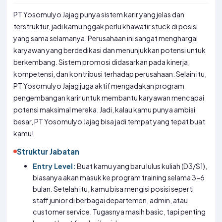
PT Yosomulyo Jajag punya sistem karir yang jelas dan
terstruktur, jadi kamu nggak perlu khawatir stuck di posisi
yang sama selamanya. Perusahaan ini sangat menghargai
karyawan yang berdedikasi dan menunjukkan potensi untuk
berkembang. Sistem promosi didasarkan pada kinerja,
kompetensi, dan kontribusi terhadap perusahaan. Selain itu,
PT Yosomulyo Jajag juga aktif mengadakan program
pengembangan karir untuk membantu karyawan mencapai
potensi maksimal mereka. Jadi, kalau kamu punya ambisi
besar, PT Yosomulyo Jajag bisa jadi tempat yang tepat buat
kamu!
Struktur Jabatan
Entry Level:
Buat kamu yang baru lulus kuliah (D3/S1),
biasanya akan masuk ke program training selama 3-6
bulan. Setelah itu, kamu bisa mengisi posisi seperti
staff junior di berbagai departemen, admin, atau
customer service. Tugasnya masih basic, tapi penting