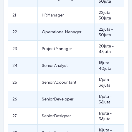
50juta
22juta –
21
HR Manager
50juta
22juta –
22
Operational Manager
50juta
20juta –
23
Project Manager
45juta
18juta –
24
Senior Analyst
40juta
17juta –
25
Senior Accountant
38juta
17juta –
26
Senior Developer
38juta
17juta –
27
Senior Designer
38juta
16juta –