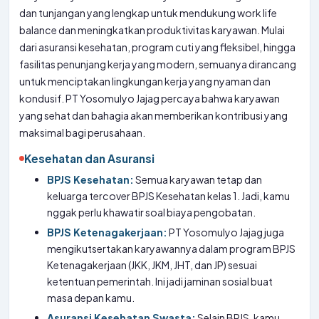
dan tunjangan yang lengkap untuk mendukung work life
balance dan meningkatkan produktivitas karyawan. Mulai
dari asuransi kesehatan, program cuti yang fleksibel, hingga
fasilitas penunjang kerja yang modern, semuanya dirancang
untuk menciptakan lingkungan kerja yang nyaman dan
kondusif. PT Yosomulyo Jajag percaya bahwa karyawan
yang sehat dan bahagia akan memberikan kontribusi yang
maksimal bagi perusahaan.
Kesehatan dan Asuransi
BPJS Kesehatan:
Semua karyawan tetap dan
keluarga tercover BPJS Kesehatan kelas 1. Jadi, kamu
nggak perlu khawatir soal biaya pengobatan.
BPJS Ketenagakerjaan:
PT Yosomulyo Jajag juga
mengikutsertakan karyawannya dalam program BPJS
Ketenagakerjaan (JKK, JKM, JHT, dan JP) sesuai
ketentuan pemerintah. Ini jadi jaminan sosial buat
masa depan kamu.
Asuransi Kesehatan Swasta:
Selain BPJS, kamu