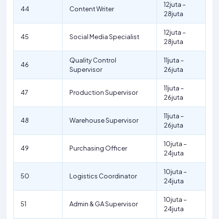
12juta –
44
Content Writer
28juta
12juta –
45
Social Media Specialist
28juta
Quality Control
11juta –
46
Supervisor
26juta
11juta –
47
Production Supervisor
26juta
11juta –
48
Warehouse Supervisor
26juta
10juta –
49
Purchasing Officer
24juta
10juta –
50
Logistics Coordinator
24juta
10juta –
51
Admin & GA Supervisor
24juta