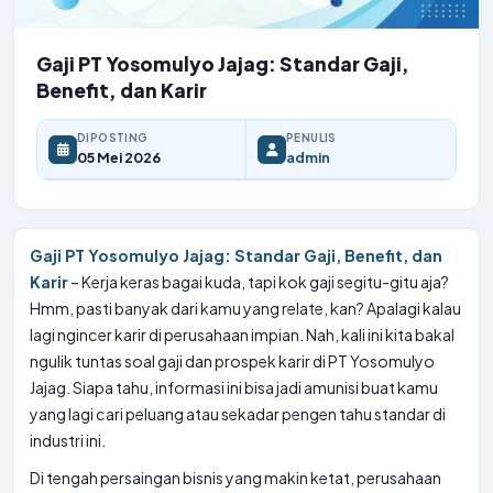
Gaji PT Yosomulyo Jajag: Standar Gaji,
Benefit, dan Karir
DIPOSTING
PENULIS
05 Mei 2026
admin
Gaji PT Yosomulyo Jajag: Standar Gaji, Benefit, dan
Karir
– Kerja keras bagai kuda, tapi kok gaji segitu-gitu aja?
Hmm, pasti banyak dari kamu yang relate, kan? Apalagi kalau
lagi ngincer karir di perusahaan impian. Nah, kali ini kita bakal
ngulik tuntas soal gaji dan prospek karir di PT Yosomulyo
Jajag. Siapa tahu, informasi ini bisa jadi amunisi buat kamu
yang lagi cari peluang atau sekadar pengen tahu standar di
industri ini.
Di tengah persaingan bisnis yang makin ketat, perusahaan