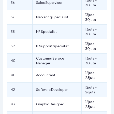
13juta –
36
Sales Supervisor
30juta
13juta –
37
Marketing Specialist
30juta
13juta –
38
HR Specialist
30juta
13juta –
39
IT Support Specialist
30juta
Customer Service
13juta –
40
Manager
30juta
12juta –
41
Accountant
28juta
12juta –
42
Software Developer
28juta
12juta –
43
Graphic Designer
28juta