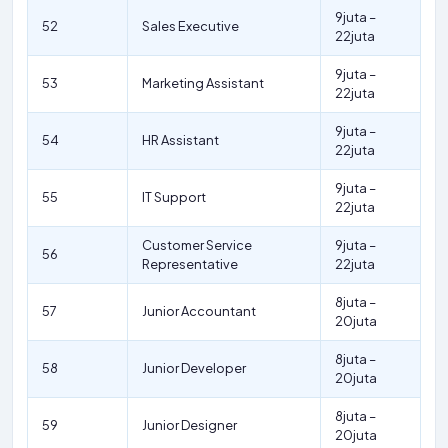
9juta –
52
Sales Executive
22juta
9juta –
53
Marketing Assistant
22juta
9juta –
54
HR Assistant
22juta
9juta –
55
IT Support
22juta
Customer Service
9juta –
56
Representative
22juta
8juta –
57
Junior Accountant
20juta
8juta –
58
Junior Developer
20juta
8juta –
59
Junior Designer
20juta