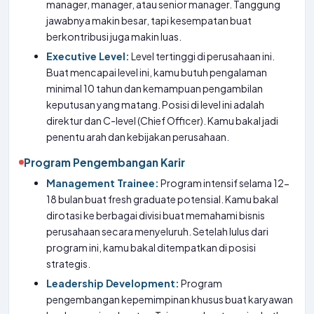
manager, manager, atau senior manager. Tanggung
jawabnya makin besar, tapi kesempatan buat
berkontribusi juga makin luas.
Executive Level:
Level tertinggi di perusahaan ini.
Buat mencapai level ini, kamu butuh pengalaman
minimal 10 tahun dan kemampuan pengambilan
keputusan yang matang. Posisi di level ini adalah
direktur dan C-level (Chief Officer). Kamu bakal jadi
penentu arah dan kebijakan perusahaan.
Program Pengembangan Karir
Management Trainee:
Program intensif selama 12-
18 bulan buat fresh graduate potensial. Kamu bakal
dirotasi ke berbagai divisi buat memahami bisnis
perusahaan secara menyeluruh. Setelah lulus dari
program ini, kamu bakal ditempatkan di posisi
strategis.
Leadership Development:
Program
pengembangan kepemimpinan khusus buat karyawan