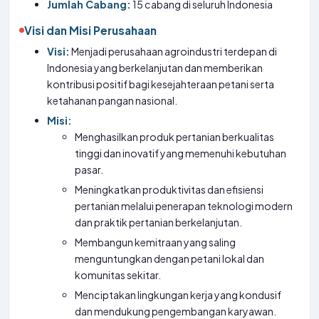
Jumlah Cabang:
15 cabang di seluruh Indonesia
Visi dan Misi Perusahaan
Visi:
Menjadi perusahaan agroindustri terdepan di
Indonesia yang berkelanjutan dan memberikan
kontribusi positif bagi kesejahteraan petani serta
ketahanan pangan nasional.
Misi:
Menghasilkan produk pertanian berkualitas
tinggi dan inovatif yang memenuhi kebutuhan
pasar.
Meningkatkan produktivitas dan efisiensi
pertanian melalui penerapan teknologi modern
dan praktik pertanian berkelanjutan.
Membangun kemitraan yang saling
menguntungkan dengan petani lokal dan
komunitas sekitar.
Menciptakan lingkungan kerja yang kondusif
dan mendukung pengembangan karyawan.