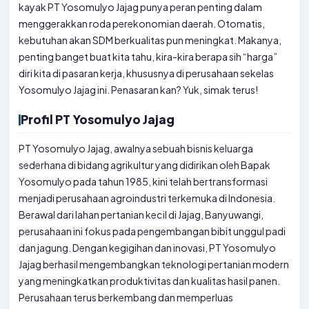
kayak PT Yosomulyo Jajag punya peran penting dalam
menggerakkan roda perekonomian daerah. Otomatis,
kebutuhan akan SDM berkualitas pun meningkat. Makanya,
penting banget buat kita tahu, kira-kira berapa sih “harga”
diri kita di pasaran kerja, khususnya di perusahaan sekelas
Yosomulyo Jajag ini. Penasaran kan? Yuk, simak terus!
Profil PT Yosomulyo Jajag
PT Yosomulyo Jajag, awalnya sebuah bisnis keluarga
sederhana di bidang agrikultur yang didirikan oleh Bapak
Yosomulyo pada tahun 1985, kini telah bertransformasi
menjadi perusahaan agroindustri terkemuka di Indonesia.
Berawal dari lahan pertanian kecil di Jajag, Banyuwangi,
perusahaan ini fokus pada pengembangan bibit unggul padi
dan jagung. Dengan kegigihan dan inovasi, PT Yosomulyo
Jajag berhasil mengembangkan teknologi pertanian modern
yang meningkatkan produktivitas dan kualitas hasil panen.
Perusahaan terus berkembang dan memperluas