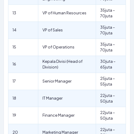
35juta –
13
VP of Human Resources
70juta
35juta –
14
VP of Sales
70juta
35juta –
15
VP of Operations
70juta
Kepala Divisi (Head of
30juta –
16
Division)
65juta
25juta –
17
Senior Manager
55juta
22juta –
18
IT Manager
50juta
22juta –
19
Finance Manager
50juta
22juta –
20
Marketing Manager