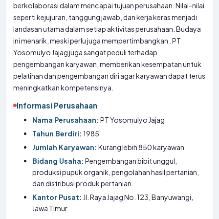
berkolaborasi dalam mencapai tujuan perusahaan. Nilai-nilai
seperti kejujuran, tanggung jawab, dan kerja keras menjadi
landasan utama dalam setiap aktivitas perusahaan. Budaya
ini menarik, meski perlu juga mempertimbangkan
. PT
Yosomulyo Jajag juga sangat peduli terhadap
pengembangan karyawan, memberikan kesempatan untuk
pelatihan dan pengembangan diri agar karyawan dapat terus
meningkatkan kompetensinya.
Informasi Perusahaan
Nama Perusahaan:
PT Yosomulyo Jajag
Tahun Berdiri:
1985
Jumlah Karyawan:
Kurang lebih 850 karyawan
Bidang Usaha:
Pengembangan bibit unggul,
produksi pupuk organik, pengolahan hasil pertanian,
dan distribusi produk pertanian.
Kantor Pusat:
Jl. Raya Jajag No. 123, Banyuwangi,
Jawa Timur