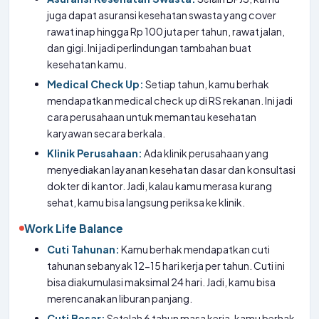
juga dapat asuransi kesehatan swasta yang cover
rawat inap hingga Rp 100 juta per tahun, rawat jalan,
dan gigi. Ini jadi perlindungan tambahan buat
kesehatan kamu.
Medical Check Up:
Setiap tahun, kamu berhak
mendapatkan medical check up di RS rekanan. Ini jadi
cara perusahaan untuk memantau kesehatan
karyawan secara berkala.
Klinik Perusahaan:
Ada klinik perusahaan yang
menyediakan layanan kesehatan dasar dan konsultasi
dokter di kantor. Jadi, kalau kamu merasa kurang
sehat, kamu bisa langsung periksa ke klinik.
Work Life Balance
Cuti Tahunan:
Kamu berhak mendapatkan cuti
tahunan sebanyak 12-15 hari kerja per tahun. Cuti ini
bisa diakumulasi maksimal 24 hari. Jadi, kamu bisa
merencanakan liburan panjang.
Cuti Besar:
Setelah 6 tahun masa kerja, kamu berhak