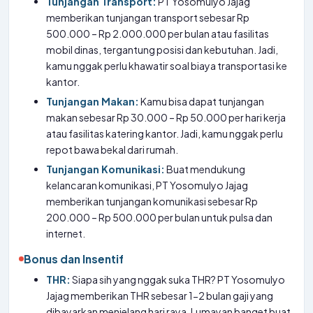
Tunjangan Transport:
PT Yosomulyo Jajag
memberikan tunjangan transport sebesar Rp
500.000 – Rp 2.000.000 per bulan atau fasilitas
mobil dinas, tergantung posisi dan kebutuhan. Jadi,
kamu nggak perlu khawatir soal biaya transportasi ke
kantor.
Tunjangan Makan:
Kamu bisa dapat tunjangan
makan sebesar Rp 30.000 – Rp 50.000 per hari kerja
atau fasilitas katering kantor. Jadi, kamu nggak perlu
repot bawa bekal dari rumah.
Tunjangan Komunikasi:
Buat mendukung
kelancaran komunikasi, PT Yosomulyo Jajag
memberikan tunjangan komunikasi sebesar Rp
200.000 – Rp 500.000 per bulan untuk pulsa dan
internet.
Bonus dan Insentif
THR:
Siapa sih yang nggak suka THR? PT Yosomulyo
Jajag memberikan THR sebesar 1-2 bulan gaji yang
dibayarkan menjelang hari raya. Lumayan banget buat