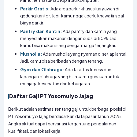
kamu, termasuk laptop atau komputer.
Parkir Gratis:
Ada area parkir khusus karyawan di
gedung kantor. Jadi, kamu nggak perlu khawatir soal
biaya parkir.
Pantry dan Kantin:
Ada pantry dan kantin yang
menyediakan makanan dengan subsidi 50%. Jadi,
kamu bisa makan siang dengan harga terjangkau.
Musholla:
Ada musholla yang nyaman di setiap lantai.
Jadi, kamu bisa beribadah dengan tenang.
Gym dan Olahraga:
Ada fasilitas fitness dan
lapangan olahraga yang bisa kamu gunakan untuk
menjaga kesehatan dan kebugaran.
Daftar Gaji PT Yosomulyo Jajag
Berikut adalah estimasi rentang gaji untuk berbagai posisi di
PT Yosomulyo Jajag berdasarkan data pasar tahun 2025.
Angka aktual dapat bervariasi tergantung pengalaman,
kualifikasi, dan lokasi kerja.