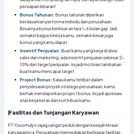
persiapan lebaran!
Bonus Tahunan:
Bonus tahunan diberikan
berdasarkan performa individu dan perusahaan.
Besarnya bonus berkisar antara 1-6 bulan gaji. Jadi,
semakin bagus kinerja kamu, semakin besar juga
bonus yang kamu dapat.
Insentif Penjualan:
Buat kamu yang kerja di divisi
sales dan marketing, ada insentif penjualan sebesar 2-
10% dari target penjualan. Ini jadi motivasi tambahan
buat kamu mencapai target.
Project Bonus:
Kalau kamu terlibat dalam
penyelesaian proyek strategis perusahaan, kamu
berhak mendapatkan project bonus. Ini jadi apresiasi
atas kerja keras dan kontribusi kamu.
Fasilitas dan Tunjangan Karyawan
PT Yosomulyo Jajag sangat peduli dengan kesejahteraan
karyawannya. Perusahaan menyediakan berbagai fasilitas