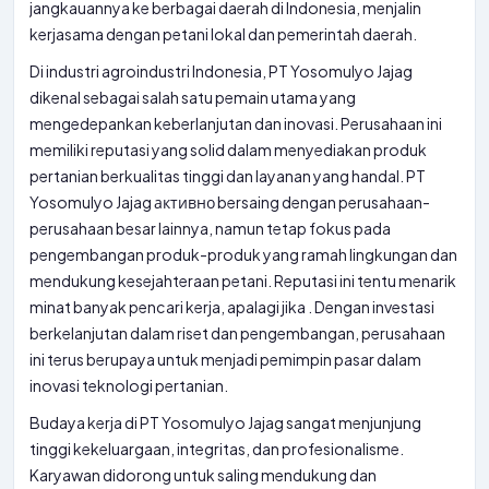
jangkauannya ke berbagai daerah di Indonesia, menjalin
kerjasama dengan petani lokal dan pemerintah daerah.
Di industri agroindustri Indonesia, PT Yosomulyo Jajag
dikenal sebagai salah satu pemain utama yang
mengedepankan keberlanjutan dan inovasi. Perusahaan ini
memiliki reputasi yang solid dalam menyediakan produk
pertanian berkualitas tinggi dan layanan yang handal. PT
Yosomulyo Jajag активно bersaing dengan perusahaan-
perusahaan besar lainnya, namun tetap fokus pada
pengembangan produk-produk yang ramah lingkungan dan
mendukung kesejahteraan petani. Reputasi ini tentu menarik
minat banyak pencari kerja, apalagi jika
. Dengan investasi
berkelanjutan dalam riset dan pengembangan, perusahaan
ini terus berupaya untuk menjadi pemimpin pasar dalam
inovasi teknologi pertanian.
Budaya kerja di PT Yosomulyo Jajag sangat menjunjung
tinggi kekeluargaan, integritas, dan profesionalisme.
Karyawan didorong untuk saling mendukung dan