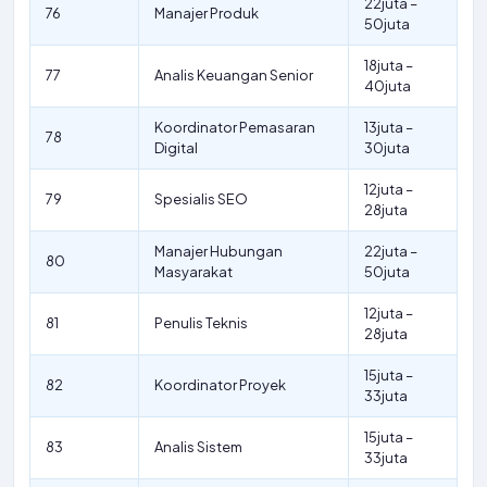
22juta –
76
Manajer Produk
50juta
18juta –
77
Analis Keuangan Senior
40juta
Koordinator Pemasaran
13juta –
78
Digital
30juta
12juta –
79
Spesialis SEO
28juta
Manajer Hubungan
22juta –
80
Masyarakat
50juta
12juta –
81
Penulis Teknis
28juta
15juta –
82
Koordinator Proyek
33juta
15juta –
83
Analis Sistem
33juta