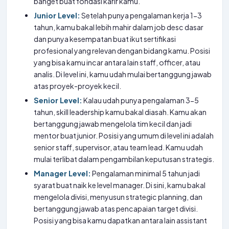
banget buat fondasi karir kamu.
Junior Level:
Setelah punya pengalaman kerja 1-3
tahun, kamu bakal lebih mahir dalam job desc dasar
dan punya kesempatan buat ikut sertifikasi
profesional yang relevan dengan bidang kamu. Posisi
yang bisa kamu incar antara lain staff, officer, atau
analis. Di level ini, kamu udah mulai bertanggung jawab
atas proyek-proyek kecil.
Senior Level:
Kalau udah punya pengalaman 3-5
tahun, skill leadership kamu bakal diasah. Kamu akan
bertanggung jawab mengelola tim kecil dan jadi
mentor buat junior. Posisi yang umum di level ini adalah
senior staff, supervisor, atau team lead. Kamu udah
mulai terlibat dalam pengambilan keputusan strategis.
Manager Level:
Pengalaman minimal 5 tahun jadi
syarat buat naik ke level manager. Di sini, kamu bakal
mengelola divisi, menyusun strategic planning, dan
bertanggung jawab atas pencapaian target divisi.
Posisi yang bisa kamu dapatkan antara lain assistant