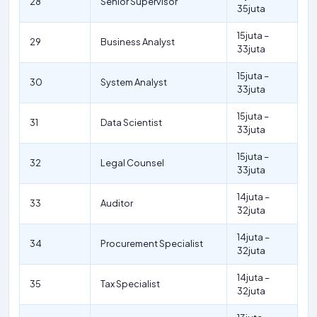
28
Senior Supervisor
35juta
15juta –
29
Business Analyst
33juta
15juta –
30
System Analyst
33juta
15juta –
31
Data Scientist
33juta
15juta –
32
Legal Counsel
33juta
14juta –
33
Auditor
32juta
14juta –
34
Procurement Specialist
32juta
14juta –
35
Tax Specialist
32juta