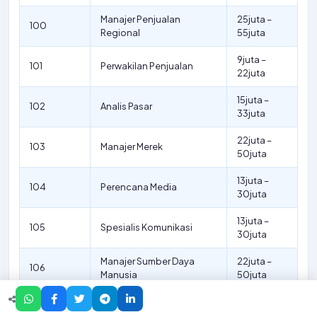
Manajer Penjualan
25juta –
100
Regional
55juta
9juta –
101
Perwakilan Penjualan
22juta
15juta –
102
Analis Pasar
33juta
22juta –
103
Manajer Merek
50juta
13juta –
104
Perencana Media
30juta
13juta –
105
Spesialis Komunikasi
30juta
Manajer Sumber Daya
22juta –
106
Manusia
50juta
13juta –
107
Spesialis Perekrutan
30juta