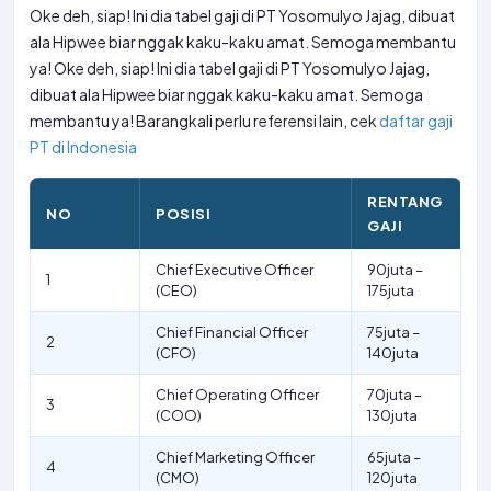
Oke deh, siap! Ini dia tabel gaji di PT Yosomulyo Jajag, dibuat
ala Hipwee biar nggak kaku-kaku amat. Semoga membantu
ya! Oke deh, siap! Ini dia tabel gaji di PT Yosomulyo Jajag,
dibuat ala Hipwee biar nggak kaku-kaku amat. Semoga
membantu ya! Barangkali perlu referensi lain, cek
daftar gaji
PT di Indonesia
RENTANG
NO
POSISI
GAJI
Chief Executive Officer
90juta –
1
(CEO)
175juta
Chief Financial Officer
75juta –
2
(CFO)
140juta
Chief Operating Officer
70juta –
3
(COO)
130juta
Chief Marketing Officer
65juta –
4
(CMO)
120juta