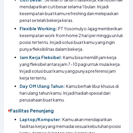
mendapatkan cuti besar selama 1 bulan. Ini jadi
kesempatan buat kamu refreshing dan melepaskan
penat setelah bekerja keras.
Flexible Working:
PT Yosomulyo Jajag memberikan
kesempatan work from home 2 hari per minggu untuk
posisi tertentu. Ini jadi solusi buat kamu yang ingin
punya fleksibilitas dalam bekerja.
Jam Kerja Fleksibel:
Kamu bisa memilih jam kerja
yang fleksibel antara jam 7-10 pagi untuk mulai kerja.
Ini jadi solusi buat kamu yang punya preferensi jam
kerja tertentu.
Day Off Ulang Tahun:
Kamu berhak libur khusus di
hari ulang tahun kamu. Ini jadi hadiah spesial dari
perusahaan buat kamu.
Fasilitas Penunjang
Laptop/Komputer:
Kamu akan mendapatkan
fasilitas kerja yang memadai sesuai kebutuhan posisi