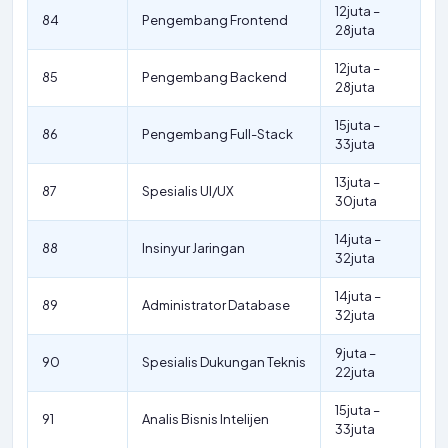
12juta –
84
Pengembang Frontend
28juta
12juta –
85
Pengembang Backend
28juta
15juta –
86
Pengembang Full-Stack
33juta
13juta –
87
Spesialis UI/UX
30juta
14juta –
88
Insinyur Jaringan
32juta
14juta –
89
Administrator Database
32juta
9juta –
90
Spesialis Dukungan Teknis
22juta
15juta –
91
Analis Bisnis Intelijen
33juta