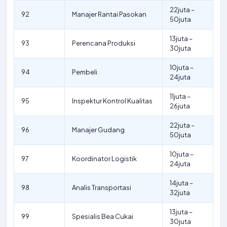
22juta –
92
Manajer Rantai Pasokan
50juta
13juta –
93
Perencana Produksi
30juta
10juta –
94
Pembeli
24juta
11juta –
95
Inspektur Kontrol Kualitas
26juta
22juta –
96
Manajer Gudang
50juta
10juta –
97
Koordinator Logistik
24juta
14juta –
98
Analis Transportasi
32juta
13juta –
99
Spesialis Bea Cukai
30juta