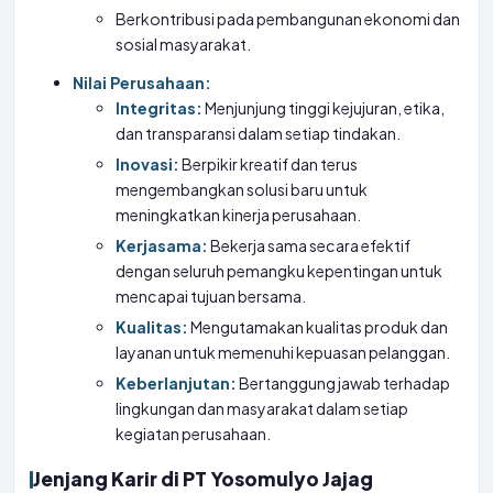
Berkontribusi pada pembangunan ekonomi dan
sosial masyarakat.
Nilai Perusahaan:
Integritas:
Menjunjung tinggi kejujuran, etika,
dan transparansi dalam setiap tindakan.
Inovasi:
Berpikir kreatif dan terus
mengembangkan solusi baru untuk
meningkatkan kinerja perusahaan.
Kerjasama:
Bekerja sama secara efektif
dengan seluruh pemangku kepentingan untuk
mencapai tujuan bersama.
Kualitas:
Mengutamakan kualitas produk dan
layanan untuk memenuhi kepuasan pelanggan.
Keberlanjutan:
Bertanggung jawab terhadap
lingkungan dan masyarakat dalam setiap
kegiatan perusahaan.
Jenjang Karir di PT Yosomulyo Jajag