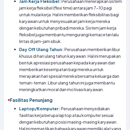
Jam Kerja Fleksibel:
Perusahaan menerapkan sistem
jam kerja fleksibel (flexi time) antara jam 7-10 pagi
untuk mulai kerja. Hal ini memberikan fleksibilitas bagi
karyawan untuk menyesuaikan jam kerja mereka
dengan kebutuhan pribadi mereka. Sistem jam kerja
fleksibel juga membantu mengurangi kemacetan lalu
lintas di jam-jam sibuk.
Day Off Ulang Tahun:
Perusahaan memberikan libur
khusus di hari ulang tahun karyawan. Hal ini merupakan
bentuk apresiasi perusahaan kepada karyawan dan
memberikan kesempatan bagi mereka untuk
merayakan hari spesial mereka bersama keluarga dan
teman-teman. Libur ulang tahun ini juga membantu
meningkatkan moral dan motivasi karyawan.
Fasilitas Penunjang
Laptop/Komputer:
Perusahaan menyediakan
fasilitas kerja berupa laptop atau komputer sesuai
dengan kebutuhan posisi masing-masing karyawan.
Hal ini memastikan bahwa karyawan memiliki alat yang