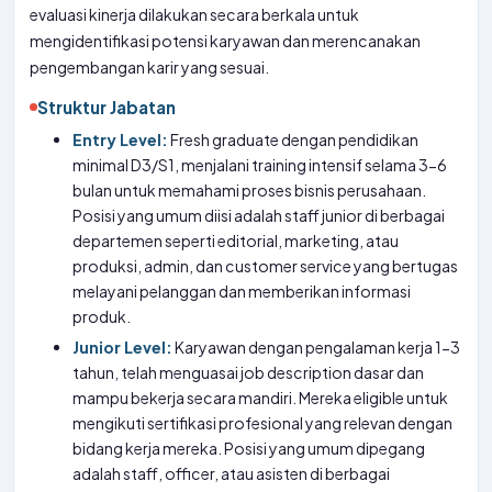
evaluasi kinerja dilakukan secara berkala untuk
mengidentifikasi potensi karyawan dan merencanakan
pengembangan karir yang sesuai.
Struktur Jabatan
Entry Level:
Fresh graduate dengan pendidikan
minimal D3/S1, menjalani training intensif selama 3-6
bulan untuk memahami proses bisnis perusahaan.
Posisi yang umum diisi adalah staff junior di berbagai
departemen seperti editorial, marketing, atau
produksi, admin, dan customer service yang bertugas
melayani pelanggan dan memberikan informasi
produk.
Junior Level:
Karyawan dengan pengalaman kerja 1-3
tahun, telah menguasai job description dasar dan
mampu bekerja secara mandiri. Mereka eligible untuk
mengikuti sertifikasi profesional yang relevan dengan
bidang kerja mereka. Posisi yang umum dipegang
adalah staff, officer, atau asisten di berbagai