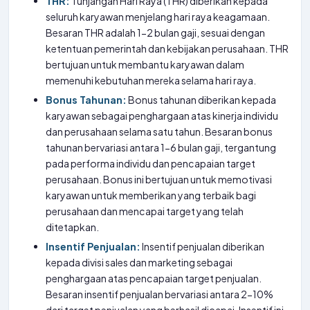
THR:
Tunjangan Hari Raya (THR) diberikan kepada
seluruh karyawan menjelang hari raya keagamaan.
Besaran THR adalah 1-2 bulan gaji, sesuai dengan
ketentuan pemerintah dan kebijakan perusahaan. THR
bertujuan untuk membantu karyawan dalam
memenuhi kebutuhan mereka selama hari raya.
Bonus Tahunan:
Bonus tahunan diberikan kepada
karyawan sebagai penghargaan atas kinerja individu
dan perusahaan selama satu tahun. Besaran bonus
tahunan bervariasi antara 1-6 bulan gaji, tergantung
pada performa individu dan pencapaian target
perusahaan. Bonus ini bertujuan untuk memotivasi
karyawan untuk memberikan yang terbaik bagi
perusahaan dan mencapai target yang telah
ditetapkan.
Insentif Penjualan:
Insentif penjualan diberikan
kepada divisi sales dan marketing sebagai
penghargaan atas pencapaian target penjualan.
Besaran insentif penjualan bervariasi antara 2-10%