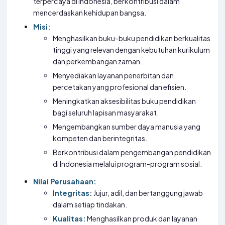
terpercaya di Indonesia, berkontribusi dalam
mencerdaskan kehidupan bangsa.
Misi:
Menghasilkan buku-buku pendidikan berkualitas
tinggi yang relevan dengan kebutuhan kurikulum
dan perkembangan zaman.
Menyediakan layanan penerbitan dan
percetakan yang profesional dan efisien.
Meningkatkan aksesibilitas buku pendidikan
bagi seluruh lapisan masyarakat.
Mengembangkan sumber daya manusia yang
kompeten dan berintegritas.
Berkontribusi dalam pengembangan pendidikan
di Indonesia melalui program-program sosial.
Nilai Perusahaan:
Integritas:
Jujur, adil, dan bertanggung jawab
dalam setiap tindakan.
Kualitas:
Menghasilkan produk dan layanan