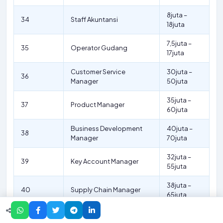
8juta –
34
Staff Akuntansi
18juta
7,5juta –
35
Operator Gudang
17juta
Customer Service
30juta –
36
Manager
50juta
35juta –
37
Product Manager
60juta
Business Development
40juta –
38
Manager
70juta
32juta –
39
Key Account Manager
55juta
38juta –
40
Supply Chain Manager
65juta
28juta –
41
Quality Control Manager