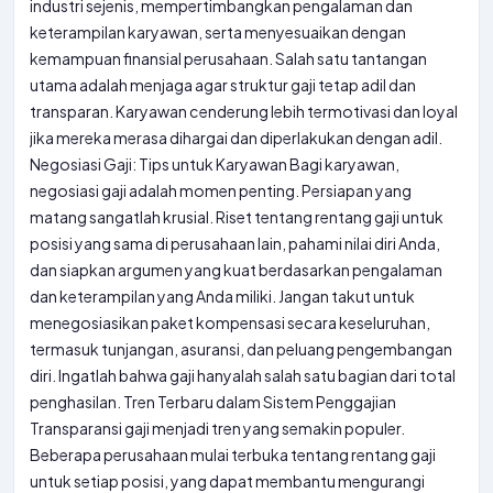
industri sejenis, mempertimbangkan pengalaman dan
keterampilan karyawan, serta menyesuaikan dengan
kemampuan finansial perusahaan. Salah satu tantangan
utama adalah menjaga agar struktur gaji tetap adil dan
transparan. Karyawan cenderung lebih termotivasi dan loyal
jika mereka merasa dihargai dan diperlakukan dengan adil.
Negosiasi Gaji: Tips untuk Karyawan Bagi karyawan,
negosiasi gaji adalah momen penting. Persiapan yang
matang sangatlah krusial. Riset tentang rentang gaji untuk
posisi yang sama di perusahaan lain, pahami nilai diri Anda,
dan siapkan argumen yang kuat berdasarkan pengalaman
dan keterampilan yang Anda miliki. Jangan takut untuk
menegosiasikan paket kompensasi secara keseluruhan,
termasuk tunjangan, asuransi, dan peluang pengembangan
diri. Ingatlah bahwa gaji hanyalah salah satu bagian dari total
penghasilan. Tren Terbaru dalam Sistem Penggajian
Transparansi gaji menjadi tren yang semakin populer.
Beberapa perusahaan mulai terbuka tentang rentang gaji
untuk setiap posisi, yang dapat membantu mengurangi