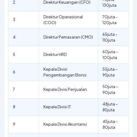
2
Direktur Keuangan (CFO)
130juta
Direktur Operasional
70juta –
3
(COO)
120juta
65juta –
4
Direktur Pemasaran (CMO)
110juta
60juta –
5
Direktur HRD
100juta
Kepala Divisi
55juta –
6
Pengembangan Bisnis
95juta
50juta –
7
Kepala Divisi Penjualan
90juta
48juta –
8
Kepala Divisi IT
85juta
45juta –
9
Kepala Divisi Akuntansi
80juta