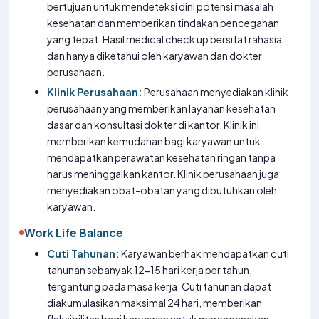
bertujuan untuk mendeteksi dini potensi masalah
kesehatan dan memberikan tindakan pencegahan
yang tepat. Hasil medical check up bersifat rahasia
dan hanya diketahui oleh karyawan dan dokter
perusahaan.
Klinik Perusahaan:
Perusahaan menyediakan klinik
perusahaan yang memberikan layanan kesehatan
dasar dan konsultasi dokter di kantor. Klinik ini
memberikan kemudahan bagi karyawan untuk
mendapatkan perawatan kesehatan ringan tanpa
harus meninggalkan kantor. Klinik perusahaan juga
menyediakan obat-obatan yang dibutuhkan oleh
karyawan.
Work Life Balance
Cuti Tahunan:
Karyawan berhak mendapatkan cuti
tahunan sebanyak 12-15 hari kerja per tahun,
tergantung pada masa kerja. Cuti tahunan dapat
diakumulasikan maksimal 24 hari, memberikan