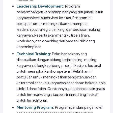
Leadership Development:
Program
pengembangan kepemimpinan yang ditujukan untuk
karyawan level supervisor ke atas. Program ini
bertujuan untuk meningkatkan kemampuan
leadership, strategic thinking, dan decision making
karyawan. Peserta akan mengikuti pelatihan,
workshop, dan coaching dari para ahli di bidang
kepemimpinan.
Technical Training:
Pelatihan teknis yang
disesuaikan dengan bidang kerja masing-masing
karyawan, dilengkapi dengan sertifikasi profesional
untuk meningkatkan kompetensi. Pelatihan ini
bertujuan untuk meningkatkan pengetahuan dan
keterampilan teknis karyawan agar dapat bekerja lebih
efektif dan efisien. Contohnya, pelatihan desain grafis
untuk tim marketing atau pelatihan editing naskah
untuk tim editorial.
Mentoring Program:
Program pendampingan oleh