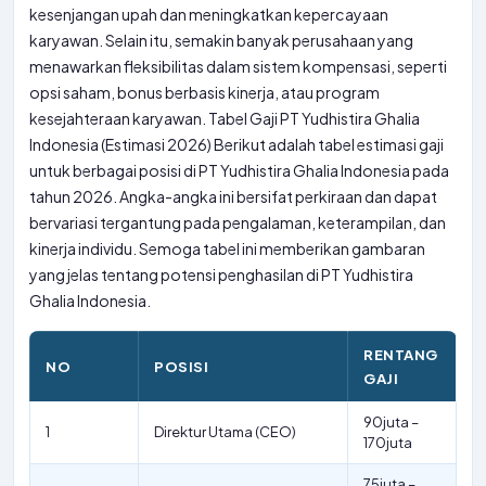
kesenjangan upah dan meningkatkan kepercayaan
karyawan. Selain itu, semakin banyak perusahaan yang
menawarkan fleksibilitas dalam sistem kompensasi, seperti
opsi saham, bonus berbasis kinerja, atau program
kesejahteraan karyawan. Tabel Gaji PT Yudhistira Ghalia
Indonesia (Estimasi 2026) Berikut adalah tabel estimasi gaji
untuk berbagai posisi di PT Yudhistira Ghalia Indonesia pada
tahun 2026. Angka-angka ini bersifat perkiraan dan dapat
bervariasi tergantung pada pengalaman, keterampilan, dan
kinerja individu. Semoga tabel ini memberikan gambaran
yang jelas tentang potensi penghasilan di PT Yudhistira
Ghalia Indonesia.
RENTANG
NO
POSISI
GAJI
90juta –
1
Direktur Utama (CEO)
170juta
75juta –