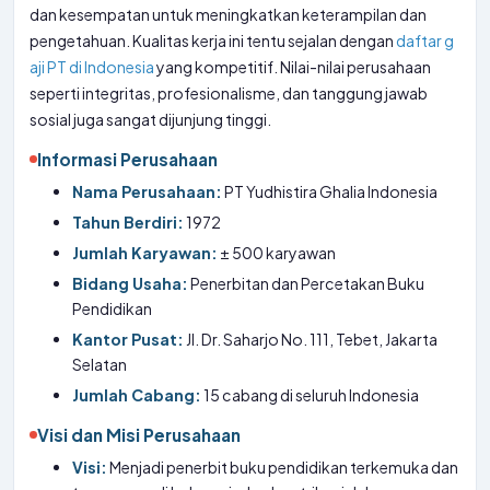
dan kesempatan untuk meningkatkan keterampilan dan
pengetahuan. Kualitas kerja ini tentu sejalan dengan
daftar g
aji PT di Indonesia
yang kompetitif. Nilai-nilai perusahaan
seperti integritas, profesionalisme, dan tanggung jawab
sosial juga sangat dijunjung tinggi.
Informasi Perusahaan
Nama Perusahaan:
PT Yudhistira Ghalia Indonesia
Tahun Berdiri:
1972
Jumlah Karyawan:
± 500 karyawan
Bidang Usaha:
Penerbitan dan Percetakan Buku
Pendidikan
Kantor Pusat:
Jl. Dr. Saharjo No. 111, Tebet, Jakarta
Selatan
Jumlah Cabang:
15 cabang di seluruh Indonesia
Visi dan Misi Perusahaan
Visi:
Menjadi penerbit buku pendidikan terkemuka dan