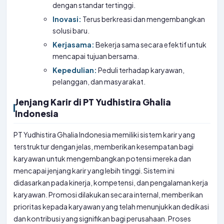
dengan standar tertinggi.
Inovasi:
Terus berkreasi dan mengembangkan
solusi baru.
Kerjasama:
Bekerja sama secara efektif untuk
mencapai tujuan bersama.
Kepedulian:
Peduli terhadap karyawan,
pelanggan, dan masyarakat.
Jenjang Karir di PT Yudhistira Ghalia
Indonesia
PT Yudhistira Ghalia Indonesia memiliki sistem karir yang
terstruktur dengan jelas, memberikan kesempatan bagi
karyawan untuk mengembangkan potensi mereka dan
mencapai jenjang karir yang lebih tinggi. Sistem ini
didasarkan pada kinerja, kompetensi, dan pengalaman kerja
karyawan. Promosi dilakukan secara internal, memberikan
prioritas kepada karyawan yang telah menunjukkan dedikasi
dan kontribusi yang signifikan bagi perusahaan. Proses