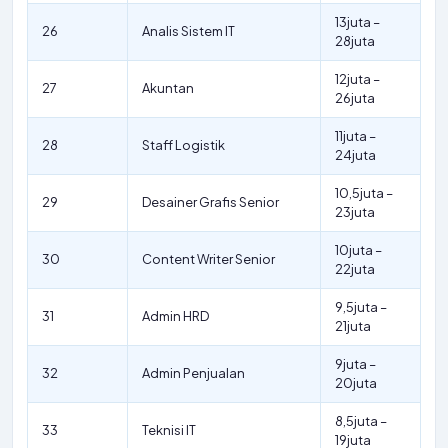
13juta –
26
Analis Sistem IT
28juta
12juta –
27
Akuntan
26juta
11juta –
28
Staff Logistik
24juta
10,5juta –
29
Desainer Grafis Senior
23juta
10juta –
30
Content Writer Senior
22juta
9,5juta –
31
Admin HRD
21juta
9juta –
32
Admin Penjualan
20juta
8,5juta –
33
Teknisi IT
19juta