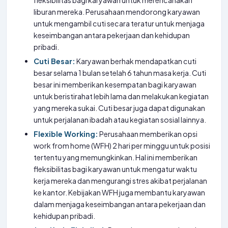
fleksibilitas bagi karyawan untuk merencanakan
liburan mereka. Perusahaan mendorong karyawan
untuk mengambil cuti secara teratur untuk menjaga
keseimbangan antara pekerjaan dan kehidupan
pribadi.
Cuti Besar:
Karyawan berhak mendapatkan cuti
besar selama 1 bulan setelah 6 tahun masa kerja. Cuti
besar ini memberikan kesempatan bagi karyawan
untuk beristirahat lebih lama dan melakukan kegiatan
yang mereka sukai. Cuti besar juga dapat digunakan
untuk perjalanan ibadah atau kegiatan sosial lainnya.
Flexible Working:
Perusahaan memberikan opsi
work from home (WFH) 2 hari per minggu untuk posisi
tertentu yang memungkinkan. Hal ini memberikan
fleksibilitas bagi karyawan untuk mengatur waktu
kerja mereka dan mengurangi stres akibat perjalanan
ke kantor. Kebijakan WFH juga membantu karyawan
dalam menjaga keseimbangan antara pekerjaan dan
kehidupan pribadi.