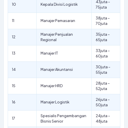
43juta –
10
Kepala Divisi Logistik
75juta
38juta –
11
Manajer Pemasaran
70juta
Manajer Penjualan
35juta –
12
Regional
65juta
33juta –
13
Manajer IT
60juta
30juta –
14
Manajer Akuntansi
55juta
28juta –
15
Manajer HRD
52juta
26juta –
16
Manajer Logistik
50juta
Spesialis Pengembangan
24juta –
17
Bisnis Senior
48juta