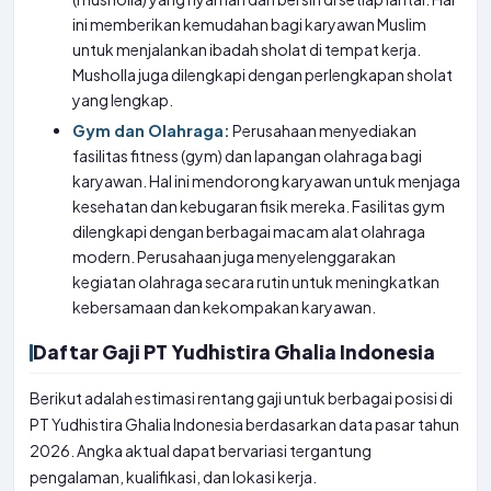
ini memberikan kemudahan bagi karyawan Muslim
untuk menjalankan ibadah sholat di tempat kerja.
Musholla juga dilengkapi dengan perlengkapan sholat
yang lengkap.
Gym dan Olahraga:
Perusahaan menyediakan
fasilitas fitness (gym) dan lapangan olahraga bagi
karyawan. Hal ini mendorong karyawan untuk menjaga
kesehatan dan kebugaran fisik mereka. Fasilitas gym
dilengkapi dengan berbagai macam alat olahraga
modern. Perusahaan juga menyelenggarakan
kegiatan olahraga secara rutin untuk meningkatkan
kebersamaan dan kekompakan karyawan.
Daftar Gaji PT Yudhistira Ghalia Indonesia
Berikut adalah estimasi rentang gaji untuk berbagai posisi di
PT Yudhistira Ghalia Indonesia berdasarkan data pasar tahun
2026. Angka aktual dapat bervariasi tergantung
pengalaman, kualifikasi, dan lokasi kerja.