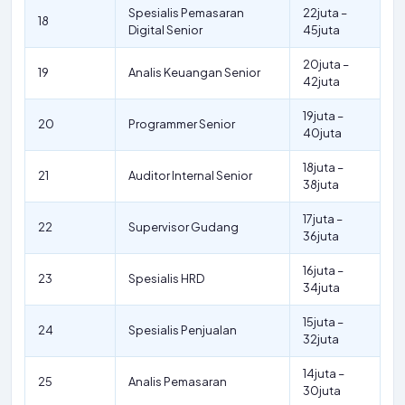
Spesialis Pemasaran
22juta –
18
Digital Senior
45juta
20juta –
19
Analis Keuangan Senior
42juta
19juta –
20
Programmer Senior
40juta
18juta –
21
Auditor Internal Senior
38juta
17juta –
22
Supervisor Gudang
36juta
16juta –
23
Spesialis HRD
34juta
15juta –
24
Spesialis Penjualan
32juta
14juta –
25
Analis Pemasaran
30juta