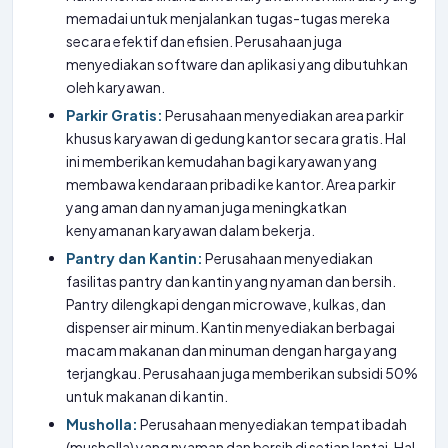
memadai untuk menjalankan tugas-tugas mereka
secara efektif dan efisien. Perusahaan juga
menyediakan software dan aplikasi yang dibutuhkan
oleh karyawan.
Parkir Gratis:
Perusahaan menyediakan area parkir
khusus karyawan di gedung kantor secara gratis. Hal
ini memberikan kemudahan bagi karyawan yang
membawa kendaraan pribadi ke kantor. Area parkir
yang aman dan nyaman juga meningkatkan
kenyamanan karyawan dalam bekerja.
Pantry dan Kantin:
Perusahaan menyediakan
fasilitas pantry dan kantin yang nyaman dan bersih.
Pantry dilengkapi dengan microwave, kulkas, dan
dispenser air minum. Kantin menyediakan berbagai
macam makanan dan minuman dengan harga yang
terjangkau. Perusahaan juga memberikan subsidi 50%
untuk makanan di kantin.
Musholla:
Perusahaan menyediakan tempat ibadah
(musholla) yang nyaman dan bersih di setiap lantai. Hal