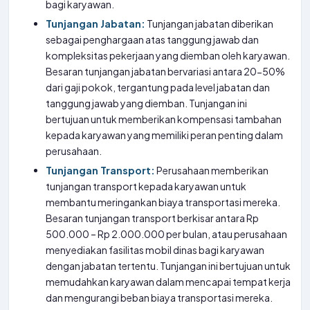
bagi karyawan.
Tunjangan Jabatan:
Tunjangan jabatan diberikan
sebagai penghargaan atas tanggung jawab dan
kompleksitas pekerjaan yang diemban oleh karyawan.
Besaran tunjangan jabatan bervariasi antara 20-50%
dari gaji pokok, tergantung pada level jabatan dan
tanggung jawab yang diemban. Tunjangan ini
bertujuan untuk memberikan kompensasi tambahan
kepada karyawan yang memiliki peran penting dalam
perusahaan.
Tunjangan Transport:
Perusahaan memberikan
tunjangan transport kepada karyawan untuk
membantu meringankan biaya transportasi mereka.
Besaran tunjangan transport berkisar antara Rp
500.000 – Rp 2.000.000 per bulan, atau perusahaan
menyediakan fasilitas mobil dinas bagi karyawan
dengan jabatan tertentu. Tunjangan ini bertujuan untuk
memudahkan karyawan dalam mencapai tempat kerja
dan mengurangi beban biaya transportasi mereka.