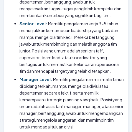
departemen, bertanggung jawab untuk
menyelesaikan tugas-tugas yang lebih kompleks dan
memberikan kontribusi yang signifikan bagi tim.
Senior Level:
Memiliki pengalaman kerja 3-5 tahun,
menunjukkan kemampuan leadership yang baik dan
mampu mengelola tim kecil. Mereka bertanggung
jawab untuk membimbing dan melatih anggota tim
junior. Posisi yang umum adalah senior staff,
supervisor, team lead, atau koordinator, yang
bertugas untuk memastikan kelancaran operasional
tim dan mencapai target yang telah ditetapkan.
Manager Level:
Memiliki pengalaman minimal 5 tahun
di bidang terkait, mampu mengelola divisi atau
departemen secara efektif, serta memiliki
kemampuan strategic planning yang baik. Posisi yang
umum adalah assistant manager, manager, atau senior
manager, bertanggung jawab untuk mengembangkan
strategi, mengelola anggaran, dan memimpin tim
untuk mencapai tujuan divisi.