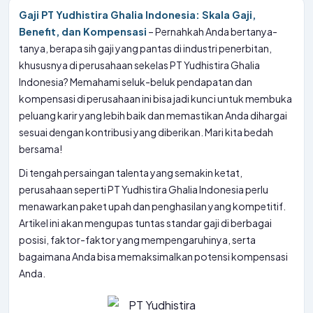
Gaji PT Yudhistira Ghalia Indonesia: Skala Gaji,
Benefit, dan Kompensasi
– Pernahkah Anda bertanya-
tanya, berapa sih gaji yang pantas di industri penerbitan,
khususnya di perusahaan sekelas PT Yudhistira Ghalia
Indonesia? Memahami seluk-beluk pendapatan dan
kompensasi di perusahaan ini bisa jadi kunci untuk membuka
peluang karir yang lebih baik dan memastikan Anda dihargai
sesuai dengan kontribusi yang diberikan. Mari kita bedah
bersama!
Di tengah persaingan talenta yang semakin ketat,
perusahaan seperti PT Yudhistira Ghalia Indonesia perlu
menawarkan paket upah dan penghasilan yang kompetitif.
Artikel ini akan mengupas tuntas standar gaji di berbagai
posisi, faktor-faktor yang mempengaruhinya, serta
bagaimana Anda bisa memaksimalkan potensi kompensasi
Anda.