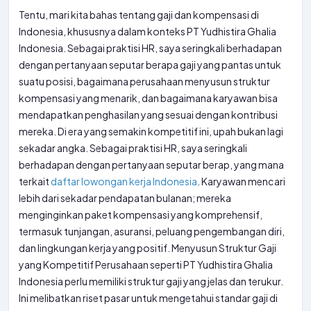
Tentu, mari kita bahas tentang gaji dan kompensasi di
Indonesia, khususnya dalam konteks PT Yudhistira Ghalia
Indonesia. Sebagai praktisi HR, saya seringkali berhadapan
dengan pertanyaan seputar berapa gaji yang pantas untuk
suatu posisi, bagaimana perusahaan menyusun struktur
kompensasi yang menarik, dan bagaimana karyawan bisa
mendapatkan penghasilan yang sesuai dengan kontribusi
mereka. Di era yang semakin kompetitif ini, upah bukan lagi
sekadar angka. Sebagai praktisi HR, saya seringkali
berhadapan dengan pertanyaan seputar berap, yang mana
terkait
daftar lowongan kerja Indonesia
. Karyawan mencari
lebih dari sekadar pendapatan bulanan; mereka
menginginkan paket kompensasi yang komprehensif,
termasuk tunjangan, asuransi, peluang pengembangan diri,
dan lingkungan kerja yang positif. Menyusun Struktur Gaji
yang Kompetitif Perusahaan seperti PT Yudhistira Ghalia
Indonesia perlu memiliki struktur gaji yang jelas dan terukur.
Ini melibatkan riset pasar untuk mengetahui standar gaji di