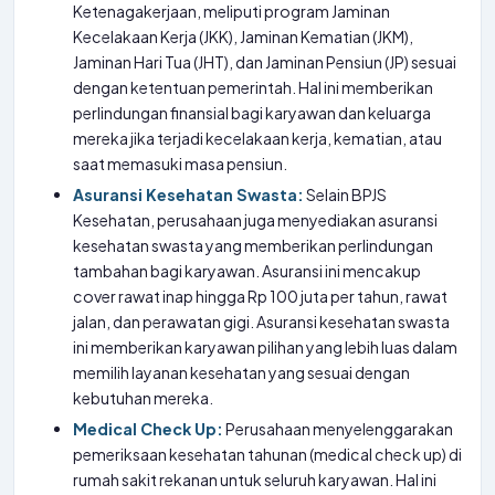
Ketenagakerjaan, meliputi program Jaminan
Kecelakaan Kerja (JKK), Jaminan Kematian (JKM),
Jaminan Hari Tua (JHT), dan Jaminan Pensiun (JP) sesuai
dengan ketentuan pemerintah. Hal ini memberikan
perlindungan finansial bagi karyawan dan keluarga
mereka jika terjadi kecelakaan kerja, kematian, atau
saat memasuki masa pensiun.
Asuransi Kesehatan Swasta:
Selain BPJS
Kesehatan, perusahaan juga menyediakan asuransi
kesehatan swasta yang memberikan perlindungan
tambahan bagi karyawan. Asuransi ini mencakup
cover rawat inap hingga Rp 100 juta per tahun, rawat
jalan, dan perawatan gigi. Asuransi kesehatan swasta
ini memberikan karyawan pilihan yang lebih luas dalam
memilih layanan kesehatan yang sesuai dengan
kebutuhan mereka.
Medical Check Up:
Perusahaan menyelenggarakan
pemeriksaan kesehatan tahunan (medical check up) di
rumah sakit rekanan untuk seluruh karyawan. Hal ini