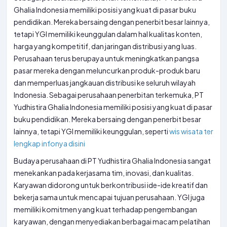
Ghalia Indonesia memiliki posisi yang kuat di pasar buku
pendidikan. Mereka bersaing dengan penerbit besar lainnya,
tetapi YGI memiliki keunggulan dalam hal kualitas konten,
harga yang kompetitif, dan jaringan distribusi yang luas.
Perusahaan terus berupaya untuk meningkatkan pangsa
pasar mereka dengan meluncurkan produk-produk baru
dan memperluas jangkauan distribusi ke seluruh wilayah
Indonesia. Sebagai perusahaan penerbitan terkemuka, PT
Yudhistira Ghalia Indonesia memiliki posisi yang kuat di pasar
buku pendidikan. Mereka bersaing dengan penerbit besar
lainnya, tetapi YGI memiliki keunggulan, seperti
wis
wisata ter
lengkap infonya disini
Budaya perusahaan di PT Yudhistira Ghalia Indonesia sangat
menekankan pada kerjasama tim, inovasi, dan kualitas.
Karyawan didorong untuk berkontribusi ide-ide kreatif dan
bekerja sama untuk mencapai tujuan perusahaan. YGI juga
memiliki komitmen yang kuat terhadap pengembangan
karyawan, dengan menyediakan berbagai macam pelatihan