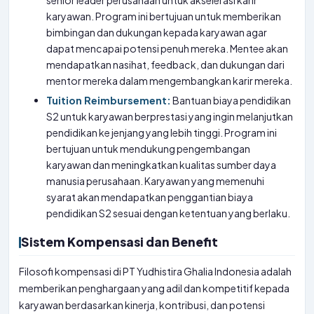
senior leader perusahaan untuk akselerasi karir
karyawan. Program ini bertujuan untuk memberikan
bimbingan dan dukungan kepada karyawan agar
dapat mencapai potensi penuh mereka. Mentee akan
mendapatkan nasihat, feedback, dan dukungan dari
mentor mereka dalam mengembangkan karir mereka.
Tuition Reimbursement:
Bantuan biaya pendidikan
S2 untuk karyawan berprestasi yang ingin melanjutkan
pendidikan ke jenjang yang lebih tinggi. Program ini
bertujuan untuk mendukung pengembangan
karyawan dan meningkatkan kualitas sumber daya
manusia perusahaan. Karyawan yang memenuhi
syarat akan mendapatkan penggantian biaya
pendidikan S2 sesuai dengan ketentuan yang berlaku.
Sistem Kompensasi dan Benefit
Filosofi kompensasi di PT Yudhistira Ghalia Indonesia adalah
memberikan penghargaan yang adil dan kompetitif kepada
karyawan berdasarkan kinerja, kontribusi, dan potensi