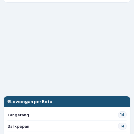
Lowongan per Kota
Tangerang
14
Balikpapan
14