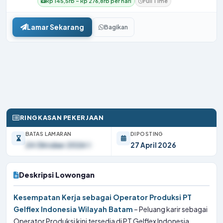
Rp 145,5rb – Rp 276,8rb per hari
Full Time
Lamar Sekarang
Bagikan
RINGKASAN PEKERJAAN
BATAS LAMARAN
DIPOSTING
24 Oktober 2026
27 April 2026
Deskripsi Lowongan
Kesempatan Kerja sebagai Operator Produksi PT
Gelflex Indonesia Wilayah Batam
– Peluang karir sebagai
Operator Produksi kini tersedia di PT Gelflex Indonesia,