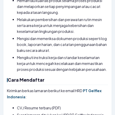
Memantau kualitas produk selama proses produksi
dan melaporkan setiap penyimpangan atau cacat
kepada atasan langsung.
Melakukan pembersihan dan perawatan rutin mesin
serta area kerja untuk menjaga kebersihan dan
keselamatan lingkungan produksi.
Mengisi dan memeriksa dokumen produksi seperti log
book, laporan harian, dan catatan penggunaan bahan
baku secara akurat.
Mengikuti instruksi kerja dan standar keselamatan
kerja untuk mencegah kecelakaan dan memastikan
proses produksi sesuai dengan kebijakan perusahaan.
Cara Mendaftar
Kirimkan berkas lamaran berikut ke email HRD
PT Gelflex
Indonesia
:
CV / Resume terbaru (PDF)