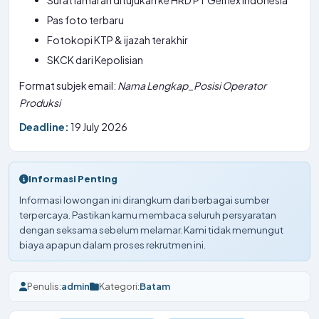
Surat lamaran ditujukan ke HRD PT Gelflex Indonesia
Pas foto terbaru
Fotokopi KTP & ijazah terakhir
SKCK dari Kepolisian
Format subjek email:
Nama Lengkap_Posisi Operator
Produksi
Deadline:
19 July 2026
Informasi Penting
Informasi lowongan ini dirangkum dari berbagai sumber
terpercaya. Pastikan kamu membaca seluruh persyaratan
dengan seksama sebelum melamar. Kami tidak memungut
biaya apapun dalam proses rekrutmen ini.
Penulis:
admin
Kategori:
Batam