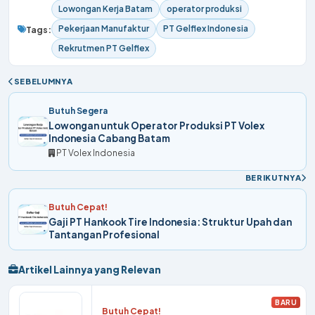
Lowongan Kerja Batam
operator produksi
Pekerjaan Manufaktur
PT Gelflex Indonesia
Tags:
Rekrutmen PT Gelflex
SEBELUMNYA
Butuh Segera
Lowongan untuk Operator Produksi PT Volex
Indonesia Cabang Batam
PT Volex Indonesia
BERIKUTNYA
Butuh Cepat!
Gaji PT Hankook Tire Indonesia: Struktur Upah dan
Tantangan Profesional
Artikel Lainnya yang Relevan
BARU
Butuh Cepat!