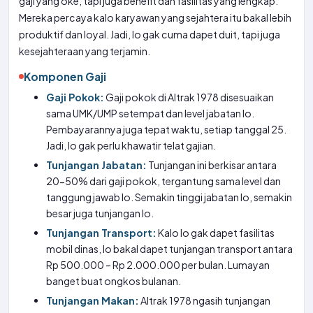
gaji yang oke, tapi juga benefit dan fasilitas yang lengkap.
Mereka percaya kalo karyawan yang sejahtera itu bakal lebih
produktif dan loyal. Jadi, lo gak cuma dapet duit, tapi juga
kesejahteraan yang terjamin.
Komponen Gaji
Gaji Pokok:
Gaji pokok di Altrak 1978 disesuaikan
sama UMK/UMP setempat dan level jabatan lo.
Pembayarannya juga tepat waktu, setiap tanggal 25.
Jadi, lo gak perlu khawatir telat gajian.
Tunjangan Jabatan:
Tunjangan ini berkisar antara
20-50% dari gaji pokok, tergantung sama level dan
tanggung jawab lo. Semakin tinggi jabatan lo, semakin
besar juga tunjangan lo.
Tunjangan Transport:
Kalo lo gak dapet fasilitas
mobil dinas, lo bakal dapet tunjangan transport antara
Rp 500.000 – Rp 2.000.000 per bulan. Lumayan
banget buat ongkos bulanan.
Tunjangan Makan:
Altrak 1978 ngasih tunjangan