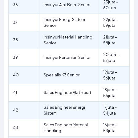
23juta –
36
Insinyur Alat Berat Senior
60juta
Insinyur Energi Sistem
22juta –
37
Senior
59juta
Insinyur Material Handling
21juta –
38
Senior
58juta
20juta –
39
Insinyur Pertanian Senior
57juta
19juta –
40
Spesialis K3 Senior
56juta
18juta –
41
Sales Engineer Alat Berat
55juta
Sales Engineer Energi
17juta –
42
Sistem
54juta
Sales Engineer Material
16juta –
43
Handling
53juta