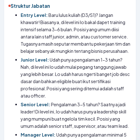
Struktur Jabatan
Entry Level:
Baru lulus kuliah (D3/S1)? Jangan
khawatir! Biasanya, di level ini lo bakal dapet training
intensif selama 3-6 bulan. Posisi yang umum diisi
antara lain staff junior, admin, atau customer service.
Tugasnya masih seputar membantu pekerjaan tim dan
belajar sebanyak mungkin tentang bisnis perusahaan.
Junior Level:
Udah punya pengalaman 1-3 tahun?
Nah, di level ini lo udah mulai pegang tanggung jawab
yang lebih besar. Lo udah harus ngerti banget job desc
dasar dan bahkan eligible buat ikut sertifikasi
profesional. Posisi yang sering ditemui adalah staff
atau officer.
Senior Level:
Pengalaman 3-5 tahun? Saatnya jadi
leader! Di level ini, lo udah harus punya leadership skill
yang mumpuni buat ngelola tim kecil. Posisi yang
umum adalah senior staff, supervisor, atau team lead.
Manager Level:
Udah punya pengalaman minimal 5