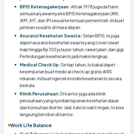
BPJS Ketenagakerjaan:
Altrak 1978 juga daftarin
semua karyawannya ke BPJS Ketenagakerjaan (JKK,
JKM, JHT, dan JP) sesuai ketentuan pemerintah. Ini buat
jaminan sosial lo di masa depan.
Asuransi Kesehatan Swasta:
Selain BPJS, lo juga
dapet asuransi kesehatan swasta yang cover rawat
inap hingga Rp 100 juta per tahun, rawat jalan, dan gigi.
Perlindungan kesehatan lo jadi makin lengkap.
Medical Check Up:
Setiap tahun, lo bakal dapet
kesempatan buat medical check up gratis di RS
rekanan. Ini buat ngecek kondisi kesehatan lo secara
berkala.
Klinik Perusahaan:
Di kantor juga ada klinik
perusahaan yang nyediain layanan kesehatan dasar
dan konsultasi dokter. Jadi, kalo lo sakit ringan, lo bisa
langsung berobat di kantor.
Work Life Balance