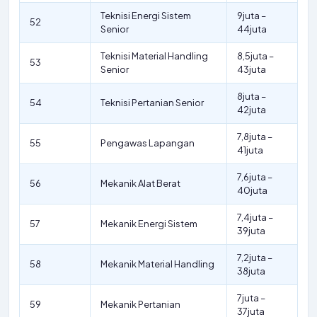
Teknisi Energi Sistem
9juta –
52
Senior
44juta
Teknisi Material Handling
8,5juta –
53
Senior
43juta
8juta –
54
Teknisi Pertanian Senior
42juta
7,8juta –
55
Pengawas Lapangan
41juta
7,6juta –
56
Mekanik Alat Berat
40juta
7,4juta –
57
Mekanik Energi Sistem
39juta
7,2juta –
58
Mekanik Material Handling
38juta
7juta –
59
Mekanik Pertanian
37juta