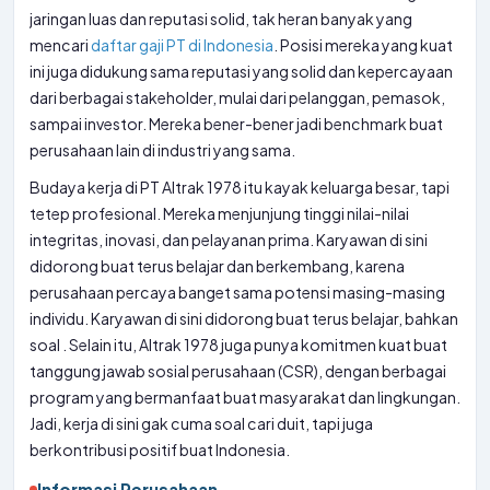
jaringan luas dan reputasi solid, tak heran banyak yang
mencari
daftar gaji PT di Indonesia
. Posisi mereka yang kuat
ini juga didukung sama reputasi yang solid dan kepercayaan
dari berbagai stakeholder, mulai dari pelanggan, pemasok,
sampai investor. Mereka bener-bener jadi benchmark buat
perusahaan lain di industri yang sama.
Budaya kerja di PT Altrak 1978 itu kayak keluarga besar, tapi
tetep profesional. Mereka menjunjung tinggi nilai-nilai
integritas, inovasi, dan pelayanan prima. Karyawan di sini
didorong buat terus belajar dan berkembang, karena
perusahaan percaya banget sama potensi masing-masing
individu. Karyawan di sini didorong buat terus belajar, bahkan
soal
. Selain itu, Altrak 1978 juga punya komitmen kuat buat
tanggung jawab sosial perusahaan (CSR), dengan berbagai
program yang bermanfaat buat masyarakat dan lingkungan.
Jadi, kerja di sini gak cuma soal cari duit, tapi juga
berkontribusi positif buat Indonesia.
Informasi Perusahaan