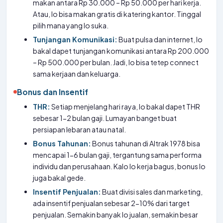
makan antara Rp 30.000 – Rp 50.000 per hari kerja.
Atau, lo bisa makan gratis di katering kantor. Tinggal
pilih mana yang lo suka.
Tunjangan Komunikasi:
Buat pulsa dan internet, lo
bakal dapet tunjangan komunikasi antara Rp 200.000
– Rp 500.000 per bulan. Jadi, lo bisa tetep connect
sama kerjaan dan keluarga.
Bonus dan Insentif
THR:
Setiap menjelang hari raya, lo bakal dapet THR
sebesar 1-2 bulan gaji. Lumayan banget buat
persiapan lebaran atau natal.
Bonus Tahunan:
Bonus tahunan di Altrak 1978 bisa
mencapai 1-6 bulan gaji, tergantung sama performa
individu dan perusahaan. Kalo lo kerja bagus, bonus lo
juga bakal gede.
Insentif Penjualan:
Buat divisi sales dan marketing,
ada insentif penjualan sebesar 2-10% dari target
penjualan. Semakin banyak lo jualan, semakin besar