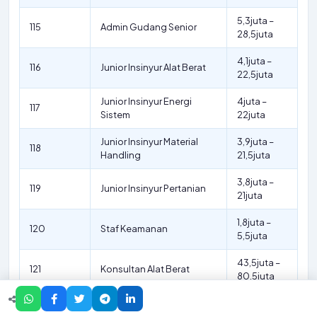
5,3juta –
115
Admin Gudang Senior
28,5juta
4,1juta –
116
Junior Insinyur Alat Berat
22,5juta
Junior Insinyur Energi
4juta –
117
Sistem
22juta
Junior Insinyur Material
3,9juta –
118
Handling
21,5juta
3,8juta –
119
Junior Insinyur Pertanian
21juta
1,8juta –
120
Staf Keamanan
5,5juta
43,5juta –
121
Konsultan Alat Berat
80,5juta
42,5juta –
122
Konsultan Energi Sistem
79,5juta