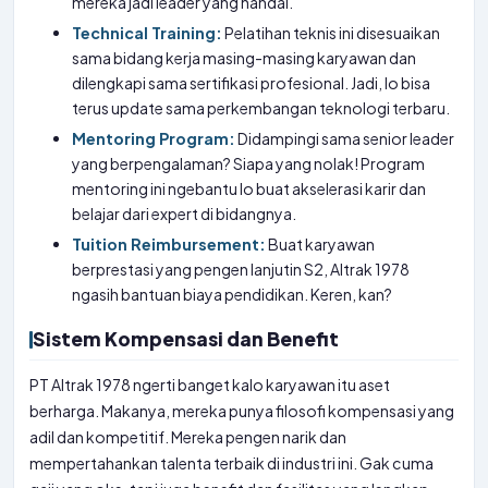
mereka jadi leader yang handal.
Technical Training:
Pelatihan teknis ini disesuaikan
sama bidang kerja masing-masing karyawan dan
dilengkapi sama sertifikasi profesional. Jadi, lo bisa
terus update sama perkembangan teknologi terbaru.
Mentoring Program:
Didampingi sama senior leader
yang berpengalaman? Siapa yang nolak! Program
mentoring ini ngebantu lo buat akselerasi karir dan
belajar dari expert di bidangnya.
Tuition Reimbursement:
Buat karyawan
berprestasi yang pengen lanjutin S2, Altrak 1978
ngasih bantuan biaya pendidikan. Keren, kan?
Sistem Kompensasi dan Benefit
PT Altrak 1978 ngerti banget kalo karyawan itu aset
berharga. Makanya, mereka punya filosofi kompensasi yang
adil dan kompetitif. Mereka pengen narik dan
mempertahankan talenta terbaik di industri ini. Gak cuma