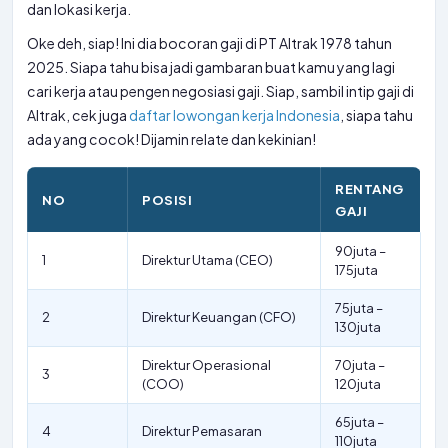
dan lokasi kerja.
Oke deh, siap! Ini dia bocoran gaji di PT Altrak 1978 tahun
2025. Siapa tahu bisa jadi gambaran buat kamu yang lagi
cari kerja atau pengen negosiasi gaji. Siap, sambil intip gaji di
Altrak, cek juga
daftar lowongan kerja Indonesia
, siapa tahu
ada yang cocok! Dijamin relate dan kekinian!
RENTANG
NO
POSISI
GAJI
90juta –
1
Direktur Utama (CEO)
175juta
75juta –
2
Direktur Keuangan (CFO)
130juta
Direktur Operasional
70juta –
3
(COO)
120juta
65juta –
4
Direktur Pemasaran
110juta