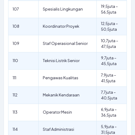
19,5juta –
107
Spesialis Lingkungan
56,5juta
12,5juta –
108
Koordinator Proyek
50,5juta
10,7juta –
109
Staf Operasional Senior
47,5juta
9,7juta –
110
Teknisi Listrik Senior
45,5juta
7,9juta –
111
Pengawas Kualitas
41,5juta
7,7juta –
112
Mekanik Kendaraan
40,5juta
6,9juta –
113
Operator Mesin
36,5juta
5,9juta –
114
Staf Administrasi
31,5juta