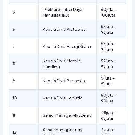
Direktur Sumber Daya
60juta –
5
Manusia (HRD)
100juta
55juta –
6
Kepala Divisi Alat Berat
95juta
53juta –
7
Kepala Divisi Energi Sistem
93juta
Kepala Divisi Material
52juta –
8
Handling
92juta
51juta –
9
Kepala Divisi Pertanian
91juta
50juta –
10
Kepala Divisi Logistik
90juta
48juta –
11
Senior Manager Alat Berat
85juta
Senior Manager Energi
47juta –
12