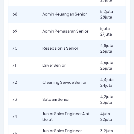
29juta
5,2juta –
68
Admin Keuangan Senior
28juta
5juta –
69
Admin Pemasaran Senior
27juta
4,8juta –
70
Resepsionis Senior
26juta
4,6juta –
71
Driver Senior
25juta
4,4juta –
72
Cleaning Service Senior
24juta
4,2juta –
73
Satpam Senior
23juta
Junior Sales Engineer Alat
4juta –
74
Berat
22juta
Junior Sales Engineer
3,9juta –
75