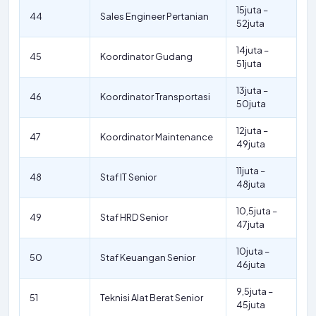
15juta –
44
Sales Engineer Pertanian
52juta
14juta –
45
Koordinator Gudang
51juta
13juta –
46
Koordinator Transportasi
50juta
12juta –
47
Koordinator Maintenance
49juta
11juta –
48
Staf IT Senior
48juta
10,5juta –
49
Staf HRD Senior
47juta
10juta –
50
Staf Keuangan Senior
46juta
9,5juta –
51
Teknisi Alat Berat Senior
45juta