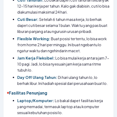
Cuti Tahunan:
Lo bakal dapet cuti tahunan sebanyak
12-15 hari kerja per tahun. Kalo gak diabisin, cuti lo bisa
diakumulasi maksimal 24 hari.
Cuti Besar:
Setelah 6 tahun masa kerja, lo berhak
dapet cuti besar selama 1 bulan. Waktu yang pas buat
liburan panjang atau ngurusin urusan pribadi.
Flexible Working:
Buat posisi tertentu, lo bisa work
from home 2 hari per minggu. Ini buat ngebantu lo
ngatur waktu dan ngehindarin macet.
Jam Kerja Fleksibel:
Lo bisa mulai kerja antara jam 7-
10 pagi. Jadi, lo bisa nyesuain jam kerja sama ritme
tubuh lo.
Day Off Ulang Tahun:
Di hari ulang tahun lo, lo
berhak libur. Ini hadiah spesial dari perusahaan buat lo.
Fasilitas Penunjang
Laptop/Komputer:
Lo bakal dapet fasilitas kerja
yang memadai, termasuk laptop atau komputer
sesuai kebutuhan posisi lo.