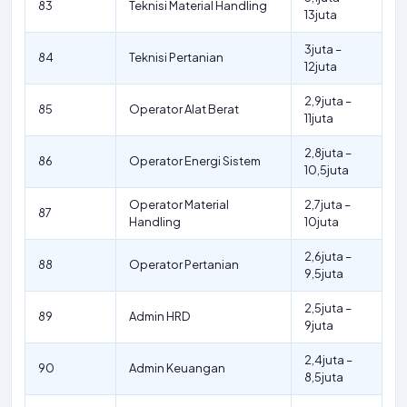
83
Teknisi Material Handling
13juta
3juta –
84
Teknisi Pertanian
12juta
2,9juta –
85
Operator Alat Berat
11juta
2,8juta –
86
Operator Energi Sistem
10,5juta
Operator Material
2,7juta –
87
Handling
10juta
2,6juta –
88
Operator Pertanian
9,5juta
2,5juta –
89
Admin HRD
9juta
2,4juta –
90
Admin Keuangan
8,5juta