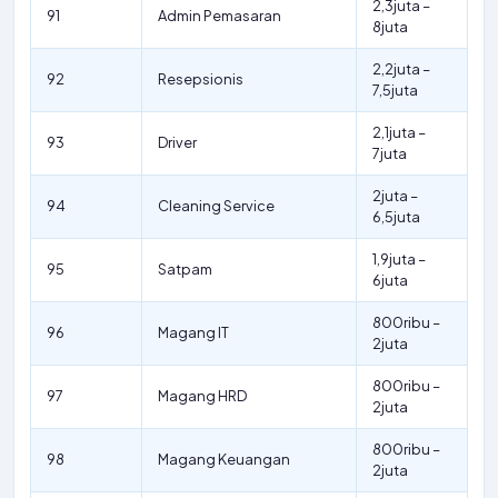
2,3juta –
91
Admin Pemasaran
8juta
2,2juta –
92
Resepsionis
7,5juta
2,1juta –
93
Driver
7juta
2juta –
94
Cleaning Service
6,5juta
1,9juta –
95
Satpam
6juta
800ribu –
96
Magang IT
2juta
800ribu –
97
Magang HRD
2juta
800ribu –
98
Magang Keuangan
2juta