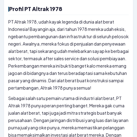
Profil PT Altrak 1978
PT Altrak 1978, udah kayak legenda di dunia alat berat
Indonesia! Bayangin aja, dari tahun 1978 mereka udah eksis,
ngebantu pembangunan dan infrastruktur di seluruh pelosok
negeri. Awalnya, mereka fokus di penjualan dan penyewaan
alat berat, tapi sekarang udah melebarkan sayap ke berbagai
sektor, termasuk after sales service dan solusi pembiayaan.
Perkembangan mereka ini bukti banget kalo mereka emang
jagoan di bidangnya dan terus beradaptasi sama kebutuhan
pasar yang dinamis. Dari alat berat buat konstruksi sampai
pertambangan, Altrak 1978 punya semua!
Sebagai salah satu pemain utama di industri alat berat, PT
Altrak 1978 punya peran penting banget. Mereka gak cuma
jualan alat berat, tapi juga jadi mitra strategis buat banyak
perusahaan. Dengan jaringan distribusi yang luas dan layanan
purna jual yang oke punya, mereka memastikan pelanggan
bisa memaksimalkan investasi alat berat mereka. Dengan