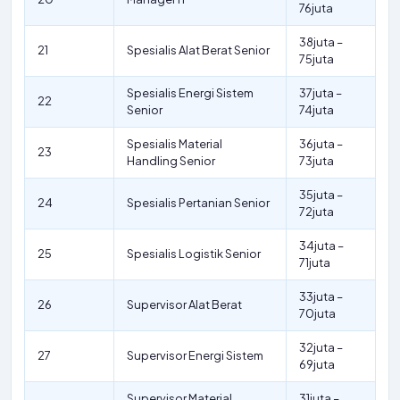
76juta
38juta –
21
Spesialis Alat Berat Senior
75juta
Spesialis Energi Sistem
37juta –
22
Senior
74juta
Spesialis Material
36juta –
23
Handling Senior
73juta
35juta –
24
Spesialis Pertanian Senior
72juta
34juta –
25
Spesialis Logistik Senior
71juta
33juta –
26
Supervisor Alat Berat
70juta
32juta –
27
Supervisor Energi Sistem
69juta
Supervisor Material
31juta –