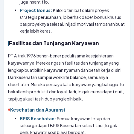
juga insentif lo.
Project Bonus:
Kalo lo terlibat dalam proyek
strategis perusahaan, lo berhak dapet bonus khusus
pas proyeknya selesai. Ini jadi motivasi tambahan buat
kerja lebih keras.
Fasilitas dan Tunjangan Karyawan
PT Altrak 1978 bener-bener peduli sama kesejahteraan
karyawannya. Mereka ngasih fasilitas dan tunjangan yang
lengkap buat bikin karyawan nyaman dan betah kerja di sini.
Dari kesehatan sampai work life balance, semuanya
diperhatiin. Mereka percaya kalo karyawan yang bahagia itu
bakal lebih produktif dan loyal. Jadi, lo gak cuma dapet duit,
tapi juga kualitas hidup yang lebih baik.
Kesehatan dan Asuransi
BPJS Kesehatan:
Semua karyawan tetap dan
keluarga dapet BPJS Kesehatan kelas 1. Jadi, lo gak
perlu khawatir soal biaya berobat.