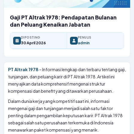
Gaji PT Altrak 1978: Pendapatan Bulanan
dan Peluang Kenaikan Jabatan
DIPOSTING
PENULIS
30 April 2026
admin
PT Altrak 1978
– Informasi lengkap dan terbaru tentang gaji,
tunjangan, dan peluang karir di PT Altrak 1978. Artikel ini
menyajikan data komprehensif mengenai struktur
kompensasi dan benefit yang ditawarkan perusahaan.
Dalam dunia kerja yang kompetitif saat ini, informasi
mengenai gaji dan tunjangan menjadi salah satu faktor
penting dalam pengambilan keputusan karir. PT Altrak 1978
sebagai salah satu perusahaan terkemuka di Indonesia
menawarkan paket kompensasi yang menarik.