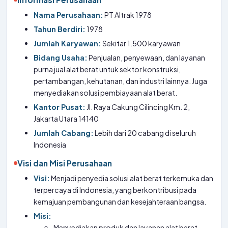
Nama Perusahaan:
PT Altrak 1978
Tahun Berdiri:
1978
Jumlah Karyawan:
Sekitar 1.500 karyawan
Bidang Usaha:
Penjualan, penyewaan, dan layanan
purna jual alat berat untuk sektor konstruksi,
pertambangan, kehutanan, dan industri lainnya. Juga
menyediakan solusi pembiayaan alat berat.
Kantor Pusat:
Jl. Raya Cakung Cilincing Km. 2,
Jakarta Utara 14140
Jumlah Cabang:
Lebih dari 20 cabang di seluruh
Indonesia
Visi dan Misi Perusahaan
Visi:
Menjadi penyedia solusi alat berat terkemuka dan
terpercaya di Indonesia, yang berkontribusi pada
kemajuan pembangunan dan kesejahteraan bangsa.
Misi:
Menyediakan produk dan layanan alat berat