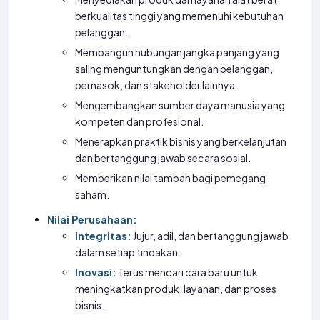
berkualitas tinggi yang memenuhi kebutuhan
pelanggan.
Membangun hubungan jangka panjang yang
saling menguntungkan dengan pelanggan,
pemasok, dan stakeholder lainnya.
Mengembangkan sumber daya manusia yang
kompeten dan profesional.
Menerapkan praktik bisnis yang berkelanjutan
dan bertanggung jawab secara sosial.
Memberikan nilai tambah bagi pemegang
saham.
Nilai Perusahaan:
Integritas:
Jujur, adil, dan bertanggung jawab
dalam setiap tindakan.
Inovasi:
Terus mencari cara baru untuk
meningkatkan produk, layanan, dan proses
bisnis.