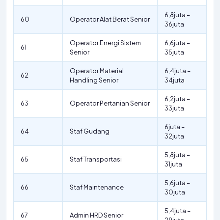
6,8juta –
60
Operator Alat Berat Senior
36juta
Operator Energi Sistem
6,6juta –
61
Senior
35juta
Operator Material
6,4juta –
62
Handling Senior
34juta
6,2juta –
63
Operator Pertanian Senior
33juta
6juta –
64
Staf Gudang
32juta
5,8juta –
65
Staf Transportasi
31juta
5,6juta –
66
Staf Maintenance
30juta
5,4juta –
67
Admin HRD Senior