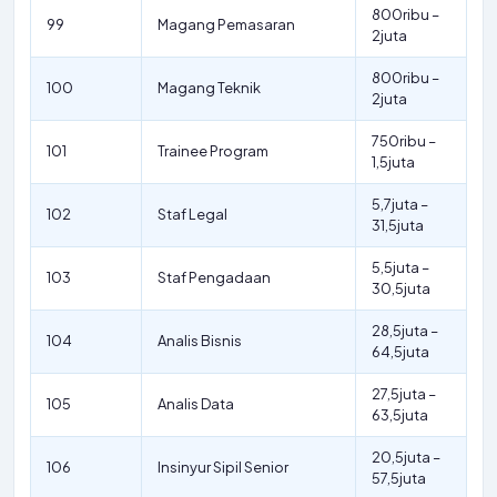
800ribu –
99
Magang Pemasaran
2juta
800ribu –
100
Magang Teknik
2juta
750ribu –
101
Trainee Program
1,5juta
5,7juta –
102
Staf Legal
31,5juta
5,5juta –
103
Staf Pengadaan
30,5juta
28,5juta –
104
Analis Bisnis
64,5juta
27,5juta –
105
Analis Data
63,5juta
20,5juta –
106
Insinyur Sipil Senior
57,5juta