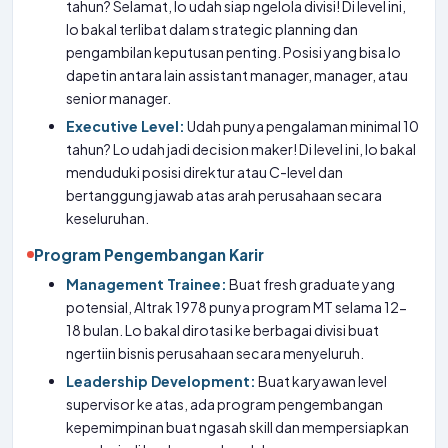
tahun? Selamat, lo udah siap ngelola divisi! Di level ini,
lo bakal terlibat dalam strategic planning dan
pengambilan keputusan penting. Posisi yang bisa lo
dapetin antara lain assistant manager, manager, atau
senior manager.
Executive Level:
Udah punya pengalaman minimal 10
tahun? Lo udah jadi decision maker! Di level ini, lo bakal
menduduki posisi direktur atau C-level dan
bertanggung jawab atas arah perusahaan secara
keseluruhan.
Program Pengembangan Karir
Management Trainee:
Buat fresh graduate yang
potensial, Altrak 1978 punya program MT selama 12-
18 bulan. Lo bakal dirotasi ke berbagai divisi buat
ngertiin bisnis perusahaan secara menyeluruh.
Leadership Development:
Buat karyawan level
supervisor ke atas, ada program pengembangan
kepemimpinan buat ngasah skill dan mempersiapkan