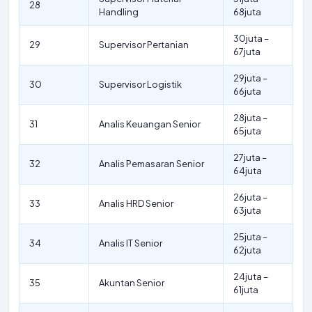
28
Handling
68juta
30juta –
29
Supervisor Pertanian
67juta
29juta –
30
Supervisor Logistik
66juta
28juta –
31
Analis Keuangan Senior
65juta
27juta –
32
Analis Pemasaran Senior
64juta
26juta –
33
Analis HRD Senior
63juta
25juta –
34
Analis IT Senior
62juta
24juta –
35
Akuntan Senior
61juta