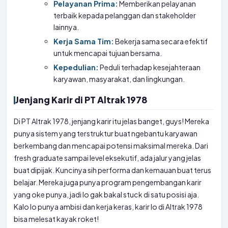
Pelayanan Prima:
Memberikan pelayanan
terbaik kepada pelanggan dan stakeholder
lainnya.
Kerja Sama Tim:
Bekerja sama secara efektif
untuk mencapai tujuan bersama.
Kepedulian:
Peduli terhadap kesejahteraan
karyawan, masyarakat, dan lingkungan.
Jenjang Karir di PT Altrak 1978
Di PT Altrak 1978, jenjang karir itu jelas banget, guys! Mereka
punya sistem yang terstruktur buat ngebantu karyawan
berkembang dan mencapai potensi maksimal mereka. Dari
fresh graduate sampai level eksekutif, ada jalur yang jelas
buat dipijak. Kuncinya sih performa dan kemauan buat terus
belajar. Mereka juga punya program pengembangan karir
yang oke punya, jadi lo gak bakal stuck di satu posisi aja.
Kalo lo punya ambisi dan kerja keras, karir lo di Altrak 1978
bisa melesat kayak roket!