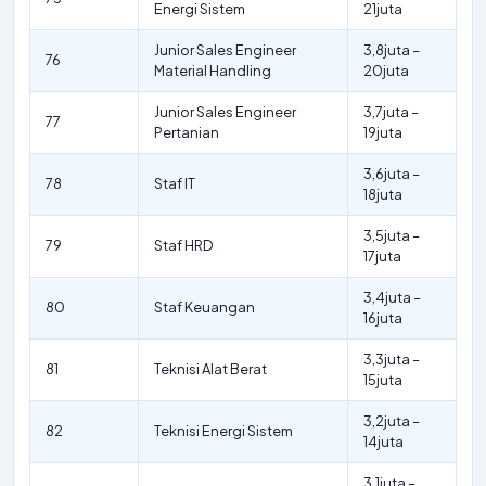
Energi Sistem
21juta
Junior Sales Engineer
3,8juta –
76
Material Handling
20juta
Junior Sales Engineer
3,7juta –
77
Pertanian
19juta
3,6juta –
78
Staf IT
18juta
3,5juta –
79
Staf HRD
17juta
3,4juta –
80
Staf Keuangan
16juta
3,3juta –
81
Teknisi Alat Berat
15juta
3,2juta –
82
Teknisi Energi Sistem
14juta
3,1juta –