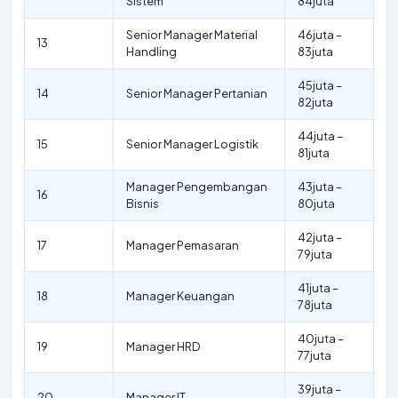
Sistem
84juta
Senior Manager Material
46juta –
13
Handling
83juta
45juta –
14
Senior Manager Pertanian
82juta
44juta –
15
Senior Manager Logistik
81juta
Manager Pengembangan
43juta –
16
Bisnis
80juta
42juta –
17
Manager Pemasaran
79juta
41juta –
18
Manager Keuangan
78juta
40juta –
19
Manager HRD
77juta
39juta –
20
Manager IT