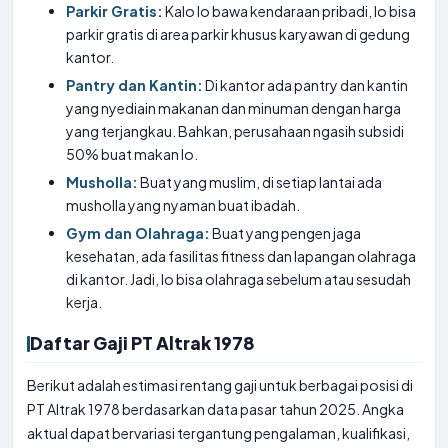
Parkir Gratis:
Kalo lo bawa kendaraan pribadi, lo bisa
parkir gratis di area parkir khusus karyawan di gedung
kantor.
Pantry dan Kantin:
Di kantor ada pantry dan kantin
yang nyediain makanan dan minuman dengan harga
yang terjangkau. Bahkan, perusahaan ngasih subsidi
50% buat makan lo.
Musholla:
Buat yang muslim, di setiap lantai ada
musholla yang nyaman buat ibadah.
Gym dan Olahraga:
Buat yang pengen jaga
kesehatan, ada fasilitas fitness dan lapangan olahraga
di kantor. Jadi, lo bisa olahraga sebelum atau sesudah
kerja.
Daftar Gaji PT Altrak 1978
Berikut adalah estimasi rentang gaji untuk berbagai posisi di
PT Altrak 1978 berdasarkan data pasar tahun 2025. Angka
aktual dapat bervariasi tergantung pengalaman, kualifikasi,