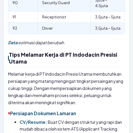
3juta –
90
Security Guard
4,5juta
91
Receptionist
3,5juta – 5juta
92
Driver
3,5juta – 5juta
Data
estimasi dapat berubah.
Tips Melamar Kerja di PT Indodacin Presisi
Utama
Melamar kerja di PT Indodacin Presisi Utama membutuhkan
persiapan yang matang mengingat tingkat persaingan yang
cukup tinggi. Dengan mempersiapkan dokumen yang
lengkap dan memahami proses seleksi, peluang untuk
diterima akan meningkat signifikan.
Persiapan Dokumen Lamaran
CV/Resume:
Buat CV dengan struktur yang rapi dan
mudah dibaca oleh sistem ATS (Applicant Tracking