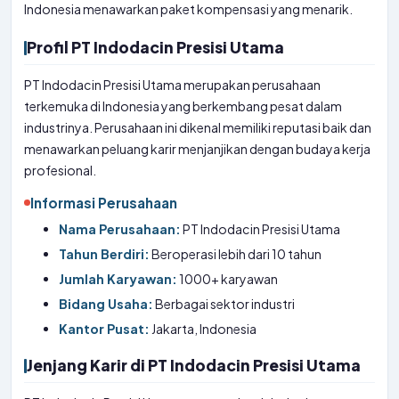
Indonesia menawarkan paket kompensasi yang menarik.
Profil PT Indodacin Presisi Utama
PT Indodacin Presisi Utama merupakan perusahaan
terkemuka di Indonesia yang berkembang pesat dalam
industrinya. Perusahaan ini dikenal memiliki reputasi baik dan
menawarkan peluang karir menjanjikan dengan budaya kerja
profesional.
Informasi Perusahaan
Nama Perusahaan:
PT Indodacin Presisi Utama
Tahun Berdiri:
Beroperasi lebih dari 10 tahun
Jumlah Karyawan:
1000+ karyawan
Bidang Usaha:
Berbagai sektor industri
Kantor Pusat:
Jakarta, Indonesia
Jenjang Karir di PT Indodacin Presisi Utama