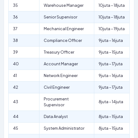
35
Warehouse Manager
10juta – 18juta
36
Senior Supervisor
10juta – 18juta
37
Mechanical Engineer
10juta – 19juta
38
Compliance Officer
9juta – 16juta
39
Treasury Officer
9juta – 15juta
40
Account Manager
9juta – 17juta
41
Network Engineer
9juta – 16juta
42
Civil Engineer
9juta – 17juta
Procurement
43
8juta – 14juta
Supervisor
44
Data Analyst
8juta – 15juta
45
System Administrator
8juta – 15juta