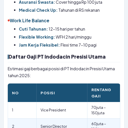
Asuransi Swasta:
Cover hingga Rp 100 juta
Medical Check Up:
Tahunan di RS rekanan
Work Life Balance
Cuti Tahunan:
12-15 hari per tahun
Flexible Working:
WFH 2 hari/minggu
Jam Kerja Fleksibel:
Flexi time 7-10 pagi
Daftar Gaji PT Indodacin Presisi Utama
Estimasi gaji berbagai posisi di PT Indodacin Presisi Utama
tahun 2025:
RENTANG
NO
POSISI
GAJI
70juta –
1
Vice President
150juta
60juta –
2
Senior Director