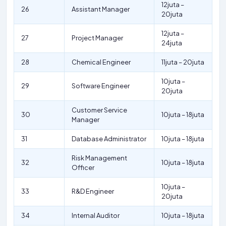
12juta –
26
Assistant Manager
20juta
12juta –
27
Project Manager
24juta
28
Chemical Engineer
11juta – 20juta
10juta –
29
Software Engineer
20juta
Customer Service
30
10juta – 18juta
Manager
31
Database Administrator
10juta – 18juta
Risk Management
32
10juta – 18juta
Officer
10juta –
33
R&D Engineer
20juta
34
Internal Auditor
10juta – 18juta