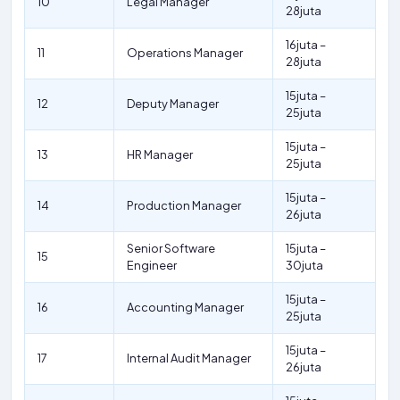
10
Legal Manager
28juta
16juta –
11
Operations Manager
28juta
15juta –
12
Deputy Manager
25juta
15juta –
13
HR Manager
25juta
15juta –
14
Production Manager
26juta
Senior Software
15juta –
15
Engineer
30juta
15juta –
16
Accounting Manager
25juta
15juta –
17
Internal Audit Manager
26juta