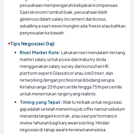
perusahaan mempengaruhi kebijakan kompensasi.
Saat ekonomi tumbuh baik, perusahaan lebih
generous dalam salary increment dan bonus,
sebaliknya saat resesi mungkin ada freeze atau bahkan
penyesuaian ke bawah.
Tips Negosiasi Gaji
Riset Market Rate:
Lakukan riset mendalam tentang
market salary untuk posisi dan industry Anda
menggunakan salary survey dari konsultan HR,
platform seperti Glassdoor atau JobStreet, dan
networking dengan profesional di bidang serupa.
Ketahui range 25th percentile hingga 75th percentile
untuk menentukan target yang realistis.
Timing yang Tepat:
Waktu terbaik untuk negosiasi
gaji adalah setelah menerima job offer namun sebelum
menandatangani kontrak, atau saat performance
review tahunan bagi karyawan existing. Hindari
negosiasi di tahap awal interview karena bisa