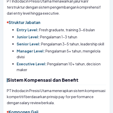
PT Indodacin Presisi Utama menawarkan jalur karir
terstruktur dengan sistem pengembangan komprehensif
dari entry level hingga executive.
Struktur Jabatan
Entry Level:
Fresh graduate, training 3-6 bulan
Junior Level:
Pengalaman 1-3 tahun
Senior Level:
Pengalaman 3-5 tahun, leadership skill
Manager Level:
Pengalaman 5+ tahun, mengelola
divisi
Executive Level:
Pengalaman 10+ tahun, decision
maker
Sistem Kompensasi dan Benefit
PT Indodacin Presisi Utama menerapkan sistem kompensasi
kompetitif berdasarkan prinsip pay for performance
dengan salary review berkala.
Komponen Gaji