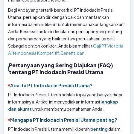
Bagi Anda yang tertarik berkarir di PT Indodacin Presisi
Utama, persiapkan diri dengan baik dan manfaatkan
informasi dalam artikel ini untuk merencanakan langkah karir
Anda. Kesuksesan karir dimulai dari persiapan yang matang
dan pemahaman yang baik tentang perusahaan target.
Sebagai contoh konkret, Anda bisa melihat
Gaji PT Victoria
Alife Indonesia Kompetitif, Benefit, dan
.
Pertanyaan yang Sering Diajukan (FAQ)
tentang PT Indodacin Presisi Utama
Apa itu PT Indodacin Presisi Utama?
PT Indodacin Presisi Utama adalah topik yang banyak dicari
informasinya. Artikel ini menyediakan informasi
lengkap
dan akurat
untuk membantu pemahaman Anda.
Mengapa PT Indodacin Presisi Utama penting?
PT Indodacin Presisi Utama memiliki peran
penting
dalam