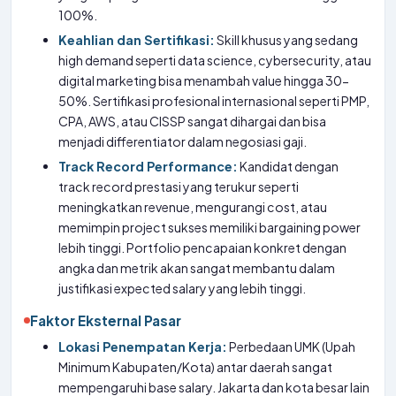
100%.
Keahlian dan Sertifikasi:
Skill khusus yang sedang
high demand seperti data science, cybersecurity, atau
digital marketing bisa menambah value hingga 30-
50%. Sertifikasi profesional internasional seperti PMP,
CPA, AWS, atau CISSP sangat dihargai dan bisa
menjadi differentiator dalam negosiasi gaji.
Track Record Performance:
Kandidat dengan
track record prestasi yang terukur seperti
meningkatkan revenue, mengurangi cost, atau
memimpin project sukses memiliki bargaining power
lebih tinggi. Portfolio pencapaian konkret dengan
angka dan metrik akan sangat membantu dalam
justifikasi expected salary yang lebih tinggi.
Faktor Eksternal Pasar
Lokasi Penempatan Kerja:
Perbedaan UMK (Upah
Minimum Kabupaten/Kota) antar daerah sangat
mempengaruhi base salary. Jakarta dan kota besar lain