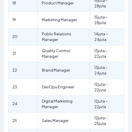
15juta –
18
Product Manager
28juta
15juta –
19
Marketing Manager
28juta
Public Relations
14juta –
20
Manager
24juta
Quality Control
13juta –
21
Manager
22juta
13juta –
22
Brand Manager
24juta
12juta –
23
DevOps Engineer
22juta
Digital Marketing
12juta –
24
Manager
22juta
12juta –
25
Sales Manager
25juta