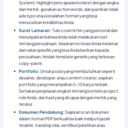
System). Highlight pencapaian konkret dengan angka
dan metrik, gunakan action words, dan pastikan tidak
ada typo atau kesalahan format yang bisa
menurunkan kredibilitas Anda.
Surat Lamaran:
Tulis cover letter yang personal dan
menunjukkan bahwa Anda telah melakukan riset
tentang perusahaan. Jelaskan motivasi Anda melamar
dan value spesifik yang bisa Anda berikan kepada
perusahaan, hindari template generik yang terkesan
copy-paste.
Portfolio:
Untuk posisi yang membutuhkan seperti
desainer, developer, atau content creator, siapkan
portfolio yang menampilkan 5-10 karya terbaik.
Sertakan penjelasan singkat tentang konteks project,
role Anda, dan hasil yang dicapai dengan metrik yang
terukur.
Dokumen Pendukung:
Siapkan scan dokumen
dalam format PDF berkualitas baik meliputi ijazah
terakhir, transkrip nilai, sertifikat pelatihan atau