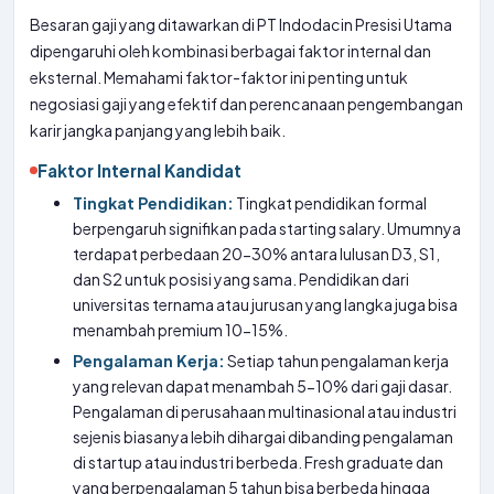
Besaran gaji yang ditawarkan di PT Indodacin Presisi Utama
dipengaruhi oleh kombinasi berbagai faktor internal dan
eksternal. Memahami faktor-faktor ini penting untuk
negosiasi gaji yang efektif dan perencanaan pengembangan
karir jangka panjang yang lebih baik.
Faktor Internal Kandidat
Tingkat Pendidikan:
Tingkat pendidikan formal
berpengaruh signifikan pada starting salary. Umumnya
terdapat perbedaan 20-30% antara lulusan D3, S1,
dan S2 untuk posisi yang sama. Pendidikan dari
universitas ternama atau jurusan yang langka juga bisa
menambah premium 10-15%.
Pengalaman Kerja:
Setiap tahun pengalaman kerja
yang relevan dapat menambah 5-10% dari gaji dasar.
Pengalaman di perusahaan multinasional atau industri
sejenis biasanya lebih dihargai dibanding pengalaman
di startup atau industri berbeda. Fresh graduate dan
yang berpengalaman 5 tahun bisa berbeda hingga