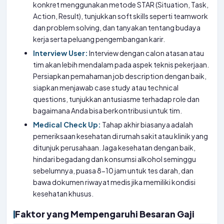
konkret menggunakan metode STAR (Situation, Task,
Action, Result), tunjukkan soft skills seperti teamwork
dan problem solving, dan tanyakan tentang budaya
kerja serta peluang pengembangan karir.
Interview User:
Interview dengan calon atasan atau
tim akan lebih mendalam pada aspek teknis pekerjaan.
Persiapkan pemahaman job description dengan baik,
siapkan menjawab case study atau technical
questions, tunjukkan antusiasme terhadap role dan
bagaimana Anda bisa berkontribusi untuk tim.
Medical Check Up:
Tahap akhir biasanya adalah
pemeriksaan kesehatan di rumah sakit atau klinik yang
ditunjuk perusahaan. Jaga kesehatan dengan baik,
hindari begadang dan konsumsi alkohol seminggu
sebelumnya, puasa 8-10 jam untuk tes darah, dan
bawa dokumen riwayat medis jika memiliki kondisi
kesehatan khusus.
Faktor yang Mempengaruhi Besaran Gaji