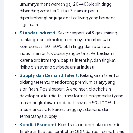
umumnya menawarkan gaji 20-40% lebih tinggi
dibanding kota tier 2 atau 3, namun perlu
dipertimbangkan juga cost of living yang berbeda
signifikan.
Standar Industri:
Sektor seperti oil & gas, mining,
banking, dan teknologi umumnya memberikan
kompensasi 30-50% lebih tinggi dari rata-rata
industri lain untuk posisi yang setara. Perbedaan ini
karena profit margin, capital intensity, dan tingkat
risiko bisnis yang berbeda antar industri.
Supply dan Demand Talent:
Kelangkaan talent di
bidang tertentu mendorong premium salary yang
signifikan. Posisi seperti AI engineer, blockchain
developer, atau digital transformation specialist yang
masih langka bisa mendapat tawaran 50-100% di
atas market rate karena tingginya demand dan
terbatasnya supply.
Kondisi Ekonomi:
Kondisi ekonomi makro seperti
tingkat inflasi, pertumbuhan GDP, dan performa bisnis