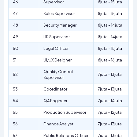
46
Supervisor
8juta – 15juta
47
Sales Supervisor
8juta – 15juta
48
Security Manager
8juta – 14juta
49
HR Supervisor
8juta – 14juta
50
Legal Officer
8juta – 15juta
51
UI/UX Designer
8juta – 16juta
Quality Control
52
7juta – 13juta
Supervisor
53
Coordinator
7juta – 13juta
54
QA Engineer
7juta – 14juta
55
Production Supervisor
7juta – 12juta
56
Finance Analyst
7juta – 13juta
57
Public Relations Officer
7juta – 13juta