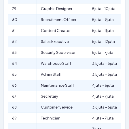
79
Graphic Designer
5juta – 10juta
80
Recruitment Officer
5juta – 9juta
81
Content Creator
5juta – 11juta
82
Sales Executive
5juta – 12juta
83
Security Supervisor
5juta – 7juta
84
Warehouse Staff
3,5juta – 5juta
85
Admin Staff
3,5juta – 5juta
86
Maintenance Staff
4juta – 6juta
87
Secretary
4juta – 7juta
88
Customer Service
3,8juta – 6juta
89
Technician
4juta – 7juta