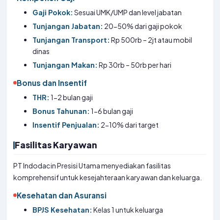
Gaji Pokok:
Sesuai UMK/UMP dan level jabatan
Tunjangan Jabatan:
20-50% dari gaji pokok
Tunjangan Transport:
Rp 500rb – 2jt atau mobil
dinas
Tunjangan Makan:
Rp 30rb – 50rb per hari
Bonus dan Insentif
THR:
1-2 bulan gaji
Bonus Tahunan:
1-6 bulan gaji
Insentif Penjualan:
2-10% dari target
Fasilitas Karyawan
PT Indodacin Presisi Utama menyediakan fasilitas
komprehensif untuk kesejahteraan karyawan dan keluarga.
Kesehatan dan Asuransi
BPJS Kesehatan:
Kelas 1 untuk keluarga