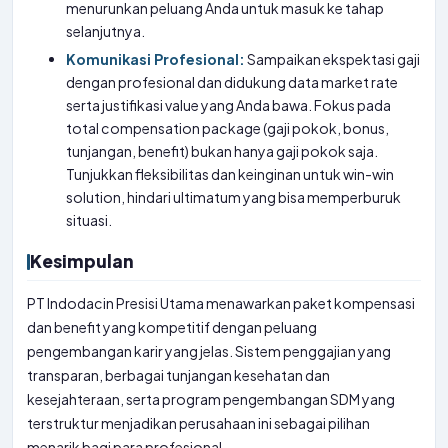
menurunkan peluang Anda untuk masuk ke tahap
selanjutnya.
Komunikasi Profesional:
Sampaikan ekspektasi gaji
dengan profesional dan didukung data market rate
serta justifikasi value yang Anda bawa. Fokus pada
total compensation package (gaji pokok, bonus,
tunjangan, benefit) bukan hanya gaji pokok saja.
Tunjukkan fleksibilitas dan keinginan untuk win-win
solution, hindari ultimatum yang bisa memperburuk
situasi.
Kesimpulan
PT Indodacin Presisi Utama menawarkan paket kompensasi
dan benefit yang kompetitif dengan peluang
pengembangan karir yang jelas. Sistem penggajian yang
transparan, berbagai tunjangan kesehatan dan
kesejahteraan, serta program pengembangan SDM yang
terstruktur menjadikan perusahaan ini sebagai pilihan
menarik bagi para profesional.