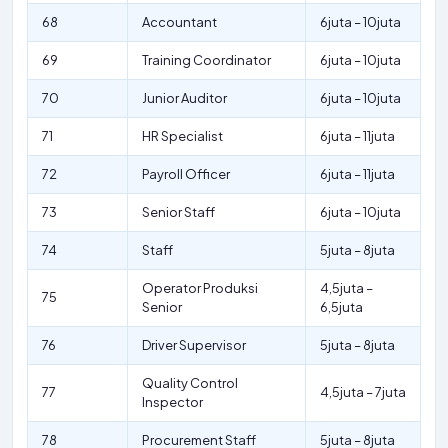
68
Accountant
6juta – 10juta
69
Training Coordinator
6juta – 10juta
70
Junior Auditor
6juta – 10juta
71
HR Specialist
6juta – 11juta
72
Payroll Officer
6juta – 11juta
73
Senior Staff
6juta – 10juta
74
Staff
5juta – 8juta
Operator Produksi
4,5juta –
75
Senior
6,5juta
76
Driver Supervisor
5juta – 8juta
Quality Control
77
4,5juta – 7juta
Inspector
78
Procurement Staff
5juta – 8juta