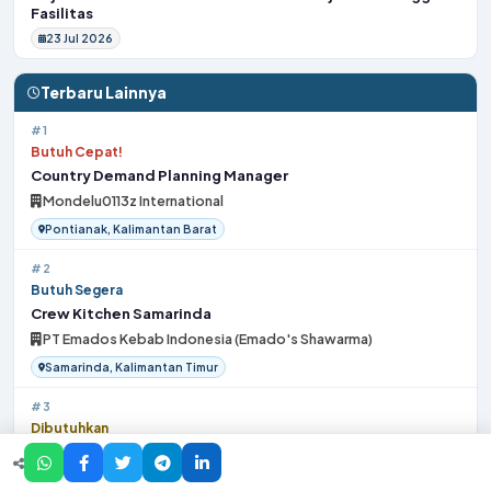
Fasilitas
23 Jul 2026
Terbaru Lainnya
#1
Butuh Cepat!
Country Demand Planning Manager
Mondelu0113z International
Pontianak, Kalimantan Barat
#2
Butuh Segera
Crew Kitchen Samarinda
PT Emados Kebab Indonesia (Emado's Shawarma)
Samarinda, Kalimantan Timur
#3
Dibutuhkan
Kasir Balikpapan
PT. Warna Abadi Mitra Bersama