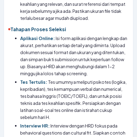
keahlian yang relevan, dan surat referensi dari tempat
kerja sebelumnya jika ada. Pastikan ukuran file tidak
terlalu besar agar mudah diupload.
Tahapan Proses Seleksi
Aplikasi Online:
Isi form aplikasi dengan lengkap dan
akurat, perhatikan setiap detail yang diminta. Upload
dokumen sesuai format dan ukuran yang ditentukan,
dan simpan bukti submission untuk keperluan follow
up. Biasanya HRD akan menghubungi dalam 1-2
minggu jika lolos tahap screening.
Tes Tertulis:
Tes umumnya meliputi psikotes (logika,
kepribadian), tes kemampuan verbal dan numerical,
tes bahasa Inggris (TOEIC/TOEFL), dan untuk posisi
teknis ada tes keahlian spesifik. Persiapkan dengan
latihan soal-soal tes online dan istirahat cukup
sebelum hari H.
Interview HR:
Interview dengan HRD fokus pada
behavioral questions dan cultural fit. Siapkan contoh