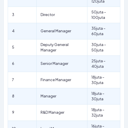
120juta
50juta –
3
Director
100juta
35juta –
4
General Manager
60juta
Deputy General
30juta –
5
Manager
50juta
25juta –
6
Senior Manager
40juta
18juta –
7
Finance Manager
30juta
18juta –
8
Manager
30juta
18juta –
9
R&D Manager
32juta
16juta –