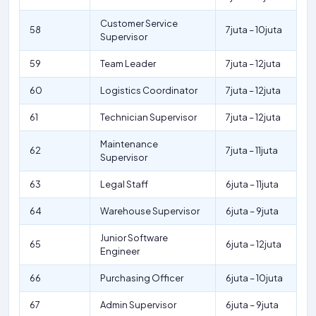
Customer Service
58
7juta – 10juta
Supervisor
59
Team Leader
7juta – 12juta
60
Logistics Coordinator
7juta – 12juta
61
Technician Supervisor
7juta – 12juta
Maintenance
62
7juta – 11juta
Supervisor
63
Legal Staff
6juta – 11juta
64
Warehouse Supervisor
6juta – 9juta
Junior Software
65
6juta – 12juta
Engineer
66
Purchasing Officer
6juta – 10juta
67
Admin Supervisor
6juta – 9juta