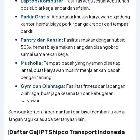
Laptop/Komputer:
Fasilitas kerja sesuai kebutuhan
posisi, biar kerja lancar dan efisien.
Parkir Gratis:
Area parkir khusus karyawan di gedung
kantor, hemat biaya parkir dan gak repot cari tempat
parkir.
Pantry dan Kantin:
Fasilitas makan dengan subsidi
50%, hemat biaya makan siang dan bisa ngobrol
santai sama rekan kerja.
Musholla:
Tempat ibadah yang nyaman di setiap
lantai, buat karyawan muslim menjalankan ibadah
dengan tenang.
Gym dan Olahraga:
Fasilitas fitness dan lapangan
olahraga, buat jaga kesehatan dan kebugaran
karyawan.
Semoga konten ini bermanfaat dan bisa membantu kamu!
Jangan ragu kalau ada pertanyaan lain.
Daftar Gaji PT Shipco Transport Indonesia