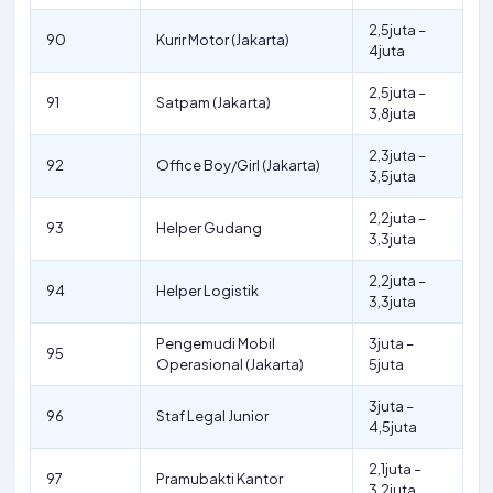
2,5juta –
90
Kurir Motor (Jakarta)
4juta
2,5juta –
91
Satpam (Jakarta)
3,8juta
2,3juta –
92
Office Boy/Girl (Jakarta)
3,5juta
2,2juta –
93
Helper Gudang
3,3juta
2,2juta –
94
Helper Logistik
3,3juta
Pengemudi Mobil
3juta –
95
Operasional (Jakarta)
5juta
3juta –
96
Staf Legal Junior
4,5juta
2,1juta –
97
Pramubakti Kantor
3,2juta