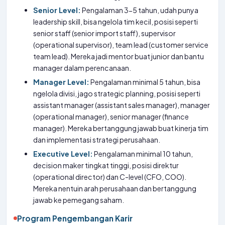
Senior Level:
Pengalaman 3-5 tahun, udah punya
leadership skill, bisa ngelola tim kecil, posisi seperti
senior staff (senior import staff), supervisor
(operational supervisor), team lead (customer service
team lead). Mereka jadi mentor buat junior dan bantu
manager dalam perencanaan.
Manager Level:
Pengalaman minimal 5 tahun, bisa
ngelola divisi, jago strategic planning, posisi seperti
assistant manager (assistant sales manager), manager
(operational manager), senior manager (finance
manager). Mereka bertanggung jawab buat kinerja tim
dan implementasi strategi perusahaan.
Executive Level:
Pengalaman minimal 10 tahun,
decision maker tingkat tinggi, posisi direktur
(operational director) dan C-level (CFO, COO).
Mereka nentuin arah perusahaan dan bertanggung
jawab ke pemegang saham.
Program Pengembangan Karir