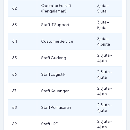
Operator Forklift
3juta –
82
(Pengalaman)
5juta
3juta –
83
Staff IT Support
5juta
3juta –
84
Customer Service
4,5juta
2,8juta –
85
Staff Gudang
4juta
2,8juta –
86
Staff Logistik
4juta
2,8juta –
87
Staff Keuangan
4juta
2,8juta –
88
Staff Pemasaran
4juta
2,8juta –
89
Staff HRD
4juta