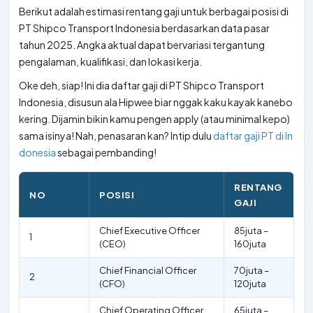
Berikut adalah estimasi rentang gaji untuk berbagai posisi di
PT Shipco Transport Indonesia berdasarkan data pasar
tahun 2025. Angka aktual dapat bervariasi tergantung
pengalaman, kualifikasi, dan lokasi kerja.
Oke deh, siap! Ini dia daftar gaji di PT Shipco Transport
Indonesia, disusun ala Hipwee biar nggak kaku kayak kanebo
kering. Dijamin bikin kamu pengen apply (atau minimal kepo)
sama isinya! Nah, penasaran kan? Intip dulu
daftar gaji PT di In
donesia
sebagai pembanding!
RENTANG
NO
POSISI
GAJI
Chief Executive Officer
85juta –
1
(CEO)
160juta
Chief Financial Officer
70juta –
2
(CFO)
120juta
Chief Operating Officer
65juta –