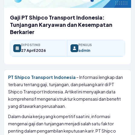
Gaji PT Shipco Transport Indonesia:
Tunjangan Karyawan dan Kesempatan
Berkarier
DIPOSTING
PENULIS
27 April 2026
admin
PT Shipco Transport Indonesia
– Informasi lengkap dan
terbaru tentang gaji, tunjangan, dan peluang karir di PT
Shipco Transport Indonesia. Artikel ini menyajikan data
komprehensif mengenai struktur kompensasi dan benefit
yang ditawarkan perusahaan.
Dalam dunia kerja yang kompetitif saat ini, informasi
mengenai gaji dan tunjangan menjadi salah satu faktor
penting dalam pengambilan keputusan karir. PT Shipco