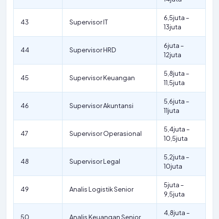
6,5juta –
43
Supervisor IT
13juta
6juta –
44
Supervisor HRD
12juta
5,8juta –
45
Supervisor Keuangan
11,5juta
5,6juta –
46
Supervisor Akuntansi
11juta
5,4juta –
47
Supervisor Operasional
10,5juta
5,2juta –
48
Supervisor Legal
10juta
5juta –
49
Analis Logistik Senior
9,5juta
4,8juta –
50
Analis Keuangan Senior