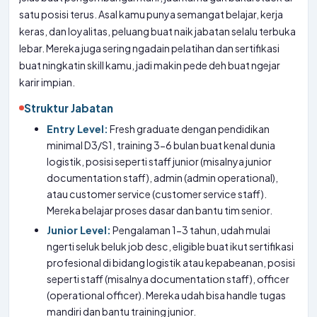
satu posisi terus. Asal kamu punya semangat belajar, kerja
keras, dan loyalitas, peluang buat naik jabatan selalu terbuka
lebar. Mereka juga sering ngadain pelatihan dan sertifikasi
buat ningkatin skill kamu, jadi makin pede deh buat ngejar
karir impian.
Struktur Jabatan
Entry Level:
Fresh graduate dengan pendidikan
minimal D3/S1, training 3-6 bulan buat kenal dunia
logistik, posisi seperti staff junior (misalnya junior
documentation staff), admin (admin operational),
atau customer service (customer service staff).
Mereka belajar proses dasar dan bantu tim senior.
Junior Level:
Pengalaman 1-3 tahun, udah mulai
ngerti seluk beluk job desc, eligible buat ikut sertifikasi
profesional di bidang logistik atau kepabeanan, posisi
seperti staff (misalnya documentation staff), officer
(operational officer). Mereka udah bisa handle tugas
mandiri dan bantu training junior.