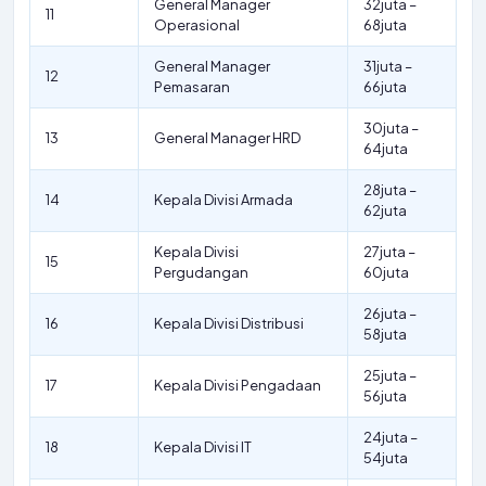
General Manager
32juta –
11
Operasional
68juta
General Manager
31juta –
12
Pemasaran
66juta
30juta –
13
General Manager HRD
64juta
28juta –
14
Kepala Divisi Armada
62juta
Kepala Divisi
27juta –
15
Pergudangan
60juta
26juta –
16
Kepala Divisi Distribusi
58juta
25juta –
17
Kepala Divisi Pengadaan
56juta
24juta –
18
Kepala Divisi IT
54juta