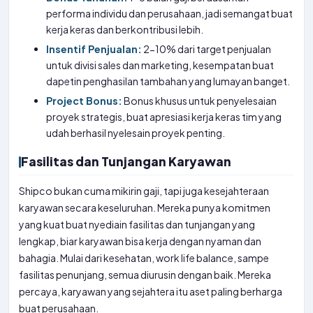
performa individu dan perusahaan, jadi semangat buat
kerja keras dan berkontribusi lebih.
Insentif Penjualan:
2-10% dari target penjualan
untuk divisi sales dan marketing, kesempatan buat
dapetin penghasilan tambahan yang lumayan banget.
Project Bonus:
Bonus khusus untuk penyelesaian
proyek strategis, buat apresiasi kerja keras tim yang
udah berhasil nyelesain proyek penting.
Fasilitas dan Tunjangan Karyawan
Shipco bukan cuma mikirin gaji, tapi juga kesejahteraan
karyawan secara keseluruhan. Mereka punya komitmen
yang kuat buat nyediain fasilitas dan tunjangan yang
lengkap, biar karyawan bisa kerja dengan nyaman dan
bahagia. Mulai dari kesehatan, work life balance, sampe
fasilitas penunjang, semua diurusin dengan baik. Mereka
percaya, karyawan yang sejahtera itu aset paling berharga
buat perusahaan.