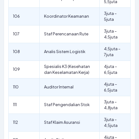
5,5juta
3juta –
106
Koordinator Keamanan
5juta
3juta –
107
Staf Perencanaan Rute
4,5juta
4,5juta –
108
Analis Sistem Logistik
7juta
Spesialis K3 (Kesehatan
4juta –
109
dan Keselamatan Kerja)
6,5juta
4juta –
110
Auditor Internal
6,5juta
3juta –
111
Staf Pengendalian Stok
4,8juta
3juta –
112
Staf Klaim Asuransi
4,5juta
4juta –