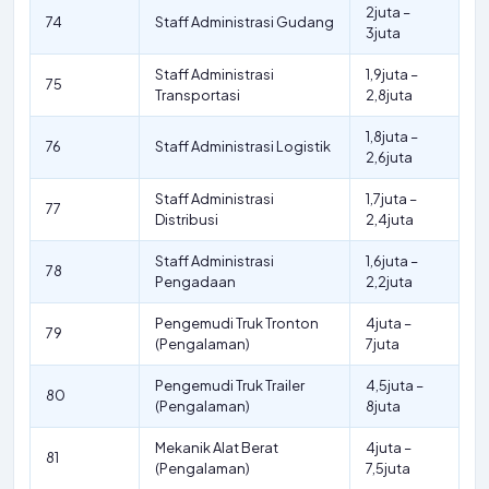
2juta –
74
Staff Administrasi Gudang
3juta
Staff Administrasi
1,9juta –
75
Transportasi
2,8juta
1,8juta –
76
Staff Administrasi Logistik
2,6juta
Staff Administrasi
1,7juta –
77
Distribusi
2,4juta
Staff Administrasi
1,6juta –
78
Pengadaan
2,2juta
Pengemudi Truk Tronton
4juta –
79
(Pengalaman)
7juta
Pengemudi Truk Trailer
4,5juta –
80
(Pengalaman)
8juta
Mekanik Alat Berat
4juta –
81
(Pengalaman)
7,5juta