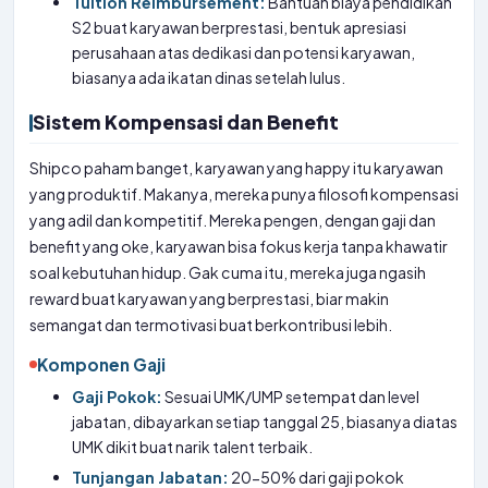
Tuition Reimbursement:
Bantuan biaya pendidikan
S2 buat karyawan berprestasi, bentuk apresiasi
perusahaan atas dedikasi dan potensi karyawan,
biasanya ada ikatan dinas setelah lulus.
Sistem Kompensasi dan Benefit
Shipco paham banget, karyawan yang happy itu karyawan
yang produktif. Makanya, mereka punya filosofi kompensasi
yang adil dan kompetitif. Mereka pengen, dengan gaji dan
benefit yang oke, karyawan bisa fokus kerja tanpa khawatir
soal kebutuhan hidup. Gak cuma itu, mereka juga ngasih
reward buat karyawan yang berprestasi, biar makin
semangat dan termotivasi buat berkontribusi lebih.
Komponen Gaji
Gaji Pokok:
Sesuai UMK/UMP setempat dan level
jabatan, dibayarkan setiap tanggal 25, biasanya diatas
UMK dikit buat narik talent terbaik.
Tunjangan Jabatan:
20-50% dari gaji pokok