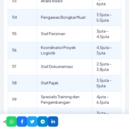
113
Analis Risiko
6juta
3,5juta –
114
Pengawas Bongkar Muat
5,5juta
3juta –
115
Staf Perizinan
4,5juta
Koordinator Proyek
4,5juta –
116
Logistik
7juta
2,5juta –
117
Staf Dokumentasi
3,8juta
3,5juta –
118
Staf Pajak
5juta
Spesialis Training dan
4juta –
119
Pengembangan
6,5juta
3juta –
120
Staf Rekrutmen
4,5juta