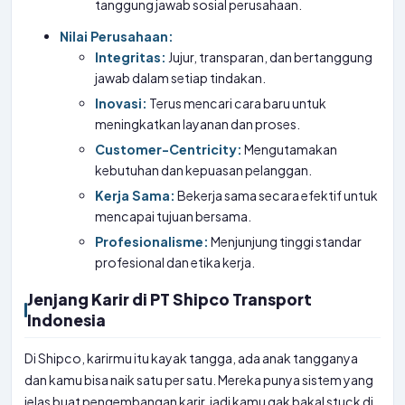
tanggung jawab sosial perusahaan.
Nilai Perusahaan:
Integritas:
Jujur, transparan, dan bertanggung
jawab dalam setiap tindakan.
Inovasi:
Terus mencari cara baru untuk
meningkatkan layanan dan proses.
Customer-Centricity:
Mengutamakan
kebutuhan dan kepuasan pelanggan.
Kerja Sama:
Bekerja sama secara efektif untuk
mencapai tujuan bersama.
Profesionalisme:
Menjunjung tinggi standar
profesional dan etika kerja.
Jenjang Karir di PT Shipco Transport
Indonesia
Di Shipco, karirmu itu kayak tangga, ada anak tangganya
dan kamu bisa naik satu per satu. Mereka punya sistem yang
jelas buat pengembangan karir, jadi kamu gak bakal stuck di