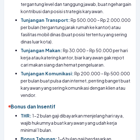
tergantung level dan tanggung jawab, buat ngehargain
kontribusi dan posisi strategis karyawan.
Tunjangan Transport:
Rp 500.000 – Rp 2.000.000
per bulan (tergantung jarak rumah ke kantor) atau
fasilitas mobil dinas (buat posisi tertentu yang sering
dinas luar kota).
Tunjangan Makan:
Rp 30.000 – Rp 50.000 per hari
kerja atau katering kantor, biar karyawan gak repot
cari makan siang dan hemat pengeluaran.
Tunjangan Komunikasi:
Rp 200.000 – Rp 500.000
per bulan buat pulsa dan internet, penting banget buat
karyawan yang sering komunikasi dengan klien atau
vendor.
Bonus dan Insentif
THR:
1-2 bulan gaji dibayarkan menjelang hari raya,
wajib hukumnya buat karyawan yang udah kerja
minimal 1 bulan.
Bonus Tahunan:
1-6 bulan gaji berdasarkan