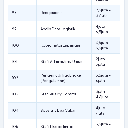
2,5juta –
98
Resepsionis
3,7juta
4juta –
99
Analis Data Logistik
6,5juta
3,5juta –
100
Koordinator Lapangan
5,5juta
2juta –
101
Staff Administrasi Umum
3juta
Pengemudi Truk Engkel
3,5juta –
102
(Pengalaman)
6juta
3juta –
103
Staf Quality Control
4,8juta
4juta –
104
Spesialis Bea Cukai
7juta
3,5juta –
105
Staff Ekspor Impor