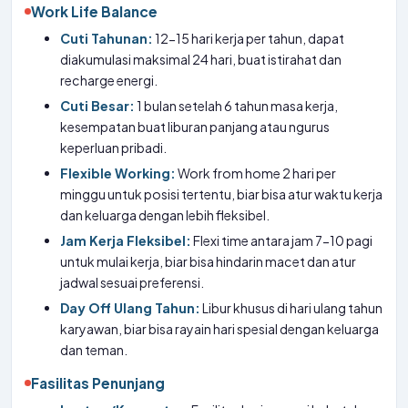
Work Life Balance
Cuti Tahunan:
12-15 hari kerja per tahun, dapat
diakumulasi maksimal 24 hari, buat istirahat dan
recharge energi.
Cuti Besar:
1 bulan setelah 6 tahun masa kerja,
kesempatan buat liburan panjang atau ngurus
keperluan pribadi.
Flexible Working:
Work from home 2 hari per
minggu untuk posisi tertentu, biar bisa atur waktu kerja
dan keluarga dengan lebih fleksibel.
Jam Kerja Fleksibel:
Flexi time antara jam 7-10 pagi
untuk mulai kerja, biar bisa hindarin macet dan atur
jadwal sesuai preferensi.
Day Off Ulang Tahun:
Libur khusus di hari ulang tahun
karyawan, biar bisa rayain hari spesial dengan keluarga
dan teman.
Fasilitas Penunjang