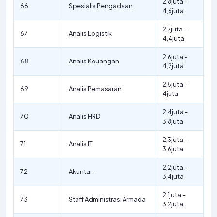
2,8juta –
66
Spesialis Pengadaan
4,6juta
2,7juta –
67
Analis Logistik
4,4juta
2,6juta –
68
Analis Keuangan
4,2juta
2,5juta –
69
Analis Pemasaran
4juta
2,4juta –
70
Analis HRD
3,8juta
2,3juta –
71
Analis IT
3,6juta
2,2juta –
72
Akuntan
3,4juta
2,1juta –
73
Staff Administrasi Armada
3,2juta