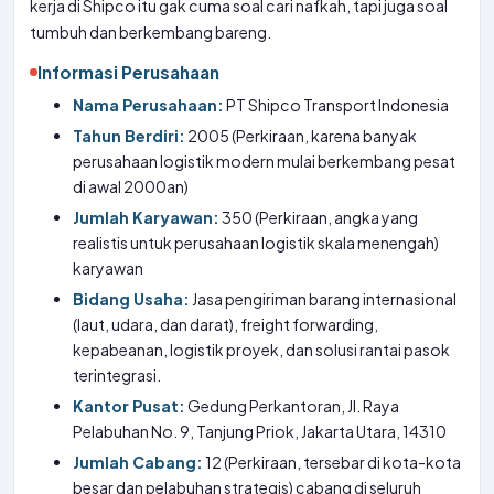
kerja di Shipco itu gak cuma soal cari nafkah, tapi juga soal
tumbuh dan berkembang bareng.
Informasi Perusahaan
Nama Perusahaan:
PT Shipco Transport Indonesia
Tahun Berdiri:
2005 (Perkiraan, karena banyak
perusahaan logistik modern mulai berkembang pesat
di awal 2000an)
Jumlah Karyawan:
350 (Perkiraan, angka yang
realistis untuk perusahaan logistik skala menengah)
karyawan
Bidang Usaha:
Jasa pengiriman barang internasional
(laut, udara, dan darat), freight forwarding,
kepabeanan, logistik proyek, dan solusi rantai pasok
terintegrasi.
Kantor Pusat:
Gedung Perkantoran, Jl. Raya
Pelabuhan No. 9, Tanjung Priok, Jakarta Utara, 14310
Jumlah Cabang:
12 (Perkiraan, tersebar di kota-kota
besar dan pelabuhan strategis) cabang di seluruh