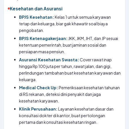
Kesehatan dan Asuransi
BPJS Kesehatan:
Kelas 1 untuk semua karyawan
tetap dan keluarga, biar gak khawatir soal biaya
pengobatan.
BPJS Ketenagakerjaan:
JKK, JKM, JHT, dan JP sesuai
ketentuan pemerintah, buat jaminan sosial dan
persiapan masa pensiun.
Asuransi Kesehatan Swasta:
Cover rawat inap
hingga Rp 100 juta per tahun, rawat jalan, dan gigi,
perlindungan tambahan buat kesehatan karyawan dan
keluarga.
Medical Check Up:
Pemeriksaan kesehatan tahunan
di RS rekanan, deteksi dini penyakit dan jaga
kesehatan karyawan.
Klinik Perusahaan:
Layanan kesehatan dasar dan
konsultasi dokter di kantor, buat pertolongan
pertama dan konsultasi kesehatan ringan.