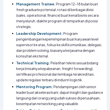
Management Trainee:
Program 12-18 bulan buat
fresh graduate potensial, rotasi di berbagai divisi
(sales, operational, finance) buat kenal bisnis secara
menyeluruh, diakhir program di tempatkan di posisi
strategis.
Leadership Development:
Program
pengembangan kepemimpinan buat karyawan level
supervisor ke atas, fokus ke skill komunikasi, delegasi,
dan problem solving, biasanya kerjasama dengan
konsultan eksternal.
Technical Training:
Pelatihan teknis sesuai bidang
kerja (misalnya kepabeanan, freight forwarding),
sertifikasi profesional dari lembaga terakreditasi,
update regulasi terbaru di industri logistik.
Mentoring Program:
Pendampingan oleh senior
leader buat akselerasi karir, dapat insight dan guidance
langsung dari orang yang udah sukses di perusahaan,
kesempatan networking yang valuable.