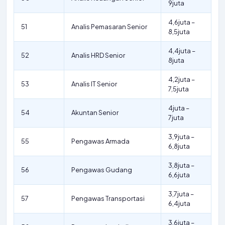
9juta
4,6juta –
51
Analis Pemasaran Senior
8,5juta
4,4juta –
52
Analis HRD Senior
8juta
4,2juta –
53
Analis IT Senior
7,5juta
4juta –
54
Akuntan Senior
7juta
3,9juta –
55
Pengawas Armada
6,8juta
3,8juta –
56
Pengawas Gudang
6,6juta
3,7juta –
57
Pengawas Transportasi
6,4juta
3,6juta –