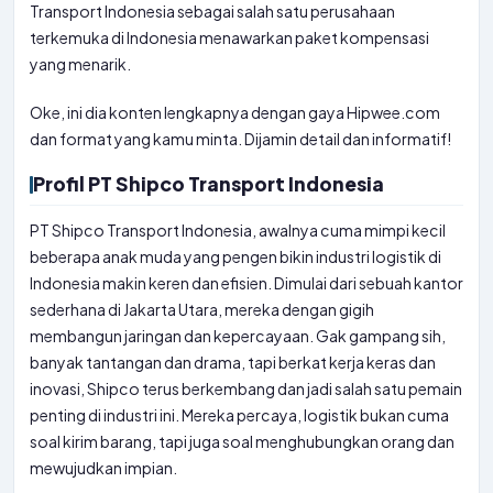
Transport Indonesia sebagai salah satu perusahaan
terkemuka di Indonesia menawarkan paket kompensasi
yang menarik.
Oke, ini dia konten lengkapnya dengan gaya Hipwee.com
dan format yang kamu minta. Dijamin detail dan informatif!
Profil PT Shipco Transport Indonesia
PT Shipco Transport Indonesia, awalnya cuma mimpi kecil
beberapa anak muda yang pengen bikin industri logistik di
Indonesia makin keren dan efisien. Dimulai dari sebuah kantor
sederhana di Jakarta Utara, mereka dengan gigih
membangun jaringan dan kepercayaan. Gak gampang sih,
banyak tantangan dan drama, tapi berkat kerja keras dan
inovasi, Shipco terus berkembang dan jadi salah satu pemain
penting di industri ini. Mereka percaya, logistik bukan cuma
soal kirim barang, tapi juga soal menghubungkan orang dan
mewujudkan impian.