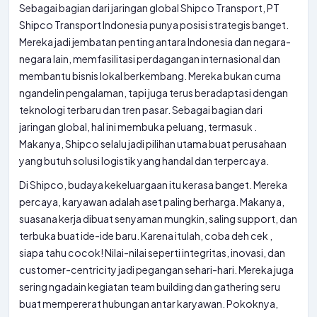
Sebagai bagian dari jaringan global Shipco Transport, PT
Shipco Transport Indonesia punya posisi strategis banget.
Mereka jadi jembatan penting antara Indonesia dan negara-
negara lain, memfasilitasi perdagangan internasional dan
membantu bisnis lokal berkembang. Mereka bukan cuma
ngandelin pengalaman, tapi juga terus beradaptasi dengan
teknologi terbaru dan tren pasar. Sebagai bagian dari
jaringan global, hal ini membuka peluang, termasuk
.
Makanya, Shipco selalu jadi pilihan utama buat perusahaan
yang butuh solusi logistik yang handal dan terpercaya.
Di Shipco, budaya kekeluargaan itu kerasa banget. Mereka
percaya, karyawan adalah aset paling berharga. Makanya,
suasana kerja dibuat senyaman mungkin, saling support, dan
terbuka buat ide-ide baru. Karena itulah, coba deh cek
,
siapa tahu cocok! Nilai-nilai seperti integritas, inovasi, dan
customer-centricity jadi pegangan sehari-hari. Mereka juga
sering ngadain kegiatan team building dan gathering seru
buat mempererat hubungan antar karyawan. Pokoknya,