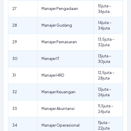
15juta –
27
Manajer Pengadaan
36juta
14juta –
28
Manajer Gudang
34juta
13,5juta –
29
Manajer Pemasaran
32juta
13juta –
30
Manajer IT
30juta
12,5juta –
31
Manajer HRD
28juta
12juta –
32
Manajer Keuangan
26juta
11,5juta –
33
Manajer Akuntansi
24juta
11juta –
34
Manajer Operasional
22juta