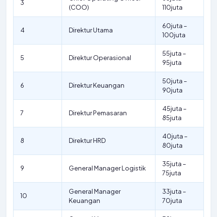
3
(COO)
110juta
60juta –
4
Direktur Utama
100juta
55juta –
5
Direktur Operasional
95juta
50juta –
6
Direktur Keuangan
90juta
45juta –
7
Direktur Pemasaran
85juta
40juta –
8
Direktur HRD
80juta
35juta –
9
General Manager Logistik
75juta
General Manager
33juta –
10
Keuangan
70juta