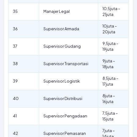
10,5juta –
35
Manajer Legal
21juta
10juta –
36
Supervisor Armada
20juta
9,5juta –
37
Supervisor Gudang
19juta
9juta –
38
Supervisor Transportasi
18juta
8,5juta –
39
Supervisor Logistik
17juta
8juta –
40
Supervisor Distribusi
16juta
7,5juta –
41
Supervisor Pengadaan
15juta
7juta –
42
Supervisor Pemasaran
14juta