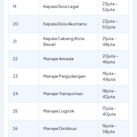
23juta –
19
Kepala Divisi Legal
52juta
22juta –
20
Kepala Divisi Akuntansi
50juta
Kepala Cabang (Kota
21juta –
21
Besar)
48juta
20juta –
22
Manajer Armada
46juta
19juta –
23
Manajer Pergudangan
44juta
18juta –
24
Manajer Transportasi
42juta
17juta –
25
Manajer Logistik
40juta
16juta –
26
Manajer Distribusi
38juta