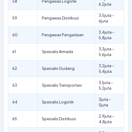
58
Pengawas Logistik
6,2juta
3,5juta –
59
Pengawas Distribusi
6juta
3,4juta –
60
Pengawas Pengadaan
5,8juta
3,3juta –
61
Spesialis Armada
5,6juta
3,2juta –
62
Spesialis Gudang
5,4juta
3,1juta –
63
Spesialis Transportasi
5,2juta
3juta –
64
Spesialis Logistik
5juta
2,9juta –
65
Spesialis Distribusi
4,8juta