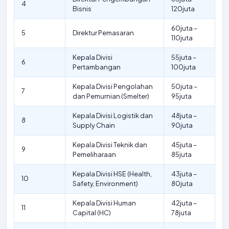
4
Bisnis
120juta
60juta –
5
Direktur Pemasaran
110juta
Kepala Divisi
55juta –
6
Pertambangan
100juta
Kepala Divisi Pengolahan
50juta –
7
dan Pemurnian (Smelter)
95juta
Kepala Divisi Logistik dan
48juta –
8
Supply Chain
90juta
Kepala Divisi Teknik dan
45juta –
9
Pemeliharaan
85juta
Kepala Divisi HSE (Health,
43juta –
10
Safety, Environment)
80juta
Kepala Divisi Human
42juta –
11
Capital (HC)
78juta