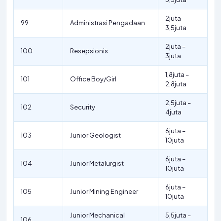
2juta –
99
Administrasi Pengadaan
3,5juta
2juta –
100
Resepsionis
3juta
1,8juta –
101
Office Boy/Girl
2,8juta
2,5juta –
102
Security
4juta
6juta –
103
Junior Geologist
10juta
6juta –
104
Junior Metalurgist
10juta
6juta –
105
Junior Mining Engineer
10juta
Junior Mechanical
5,5juta –
106