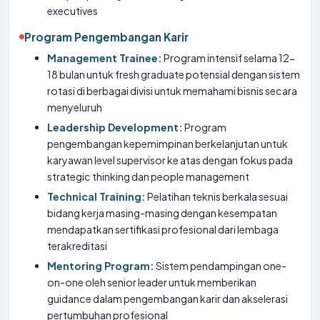
executives
Program Pengembangan Karir
Management Trainee:
Program intensif selama 12-
18 bulan untuk fresh graduate potensial dengan sistem
rotasi di berbagai divisi untuk memahami bisnis secara
menyeluruh
Leadership Development:
Program
pengembangan kepemimpinan berkelanjutan untuk
karyawan level supervisor ke atas dengan fokus pada
strategic thinking dan people management
Technical Training:
Pelatihan teknis berkala sesuai
bidang kerja masing-masing dengan kesempatan
mendapatkan sertifikasi profesional dari lembaga
terakreditasi
Mentoring Program:
Sistem pendampingan one-
on-one oleh senior leader untuk memberikan
guidance dalam pengembangan karir dan akselerasi
pertumbuhan profesional