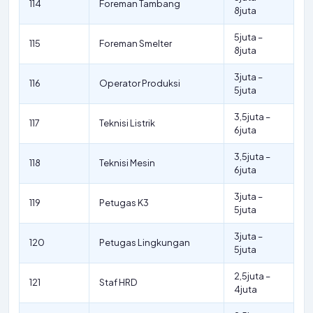
114
Foreman Tambang
8juta
5juta –
115
Foreman Smelter
8juta
3juta –
116
Operator Produksi
5juta
3,5juta –
117
Teknisi Listrik
6juta
3,5juta –
118
Teknisi Mesin
6juta
3juta –
119
Petugas K3
5juta
3juta –
120
Petugas Lingkungan
5juta
2,5juta –
121
Staf HRD
4juta