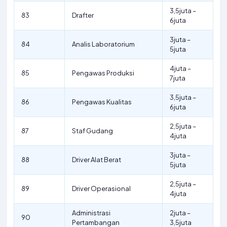
3,5juta –
83
Drafter
6juta
3juta –
84
Analis Laboratorium
5juta
4juta –
85
Pengawas Produksi
7juta
3,5juta –
86
Pengawas Kualitas
6juta
2,5juta –
87
Staf Gudang
4juta
3juta –
88
Driver Alat Berat
5juta
2,5juta –
89
Driver Operasional
4juta
Administrasi
2juta –
90
Pertambangan
3,5juta