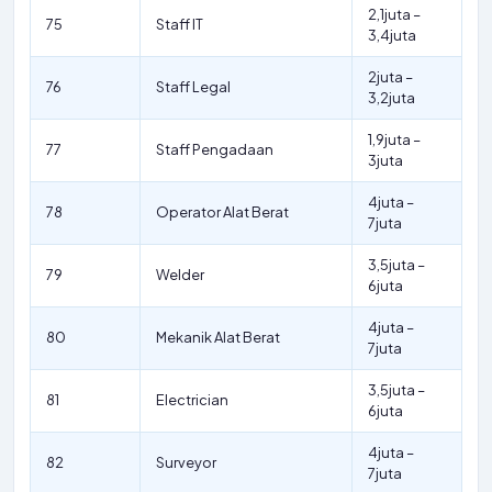
2,1juta –
75
Staff IT
3,4juta
2juta –
76
Staff Legal
3,2juta
1,9juta –
77
Staff Pengadaan
3juta
4juta –
78
Operator Alat Berat
7juta
3,5juta –
79
Welder
6juta
4juta –
80
Mekanik Alat Berat
7juta
3,5juta –
81
Electrician
6juta
4juta –
82
Surveyor
7juta