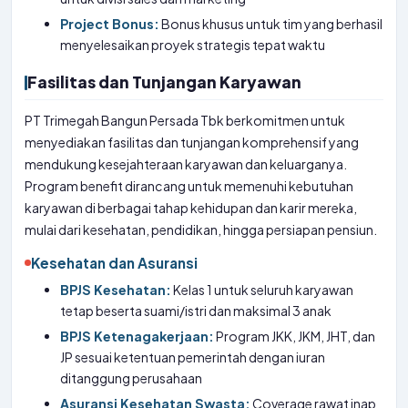
Project Bonus:
Bonus khusus untuk tim yang berhasil
menyelesaikan proyek strategis tepat waktu
Fasilitas dan Tunjangan Karyawan
PT Trimegah Bangun Persada Tbk berkomitmen untuk
menyediakan fasilitas dan tunjangan komprehensif yang
mendukung kesejahteraan karyawan dan keluarganya.
Program benefit dirancang untuk memenuhi kebutuhan
karyawan di berbagai tahap kehidupan dan karir mereka,
mulai dari kesehatan, pendidikan, hingga persiapan pensiun.
Kesehatan dan Asuransi
BPJS Kesehatan:
Kelas 1 untuk seluruh karyawan
tetap beserta suami/istri dan maksimal 3 anak
BPJS Ketenagakerjaan:
Program JKK, JKM, JHT, dan
JP sesuai ketentuan pemerintah dengan iuran
ditanggung perusahaan
Asuransi Kesehatan Swasta:
Coverage rawat inap