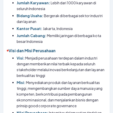
Jumlah Karyawan:
Lebih dari 1000 karyawan di
seluruh Indonesia
Bidang Usaha:
Bergerak di berbagai sektor industri
dan layanan
Kantor Pusat:
Jakarta, Indonesia
Jumlah Cabang:
Memiliki jaringan di berbagai kota
besar Indonesia
Visi dan Misi Perusahaan
Visi:
Menjadi perusahaan terdepan dalam industri
dengan memberikan nilai terbaik kepada seluruh
stakeholder melalui inovasi berkelanjutan dan layanan
berkualitas tinggi
Misi:
Menyediakan produk dan layanan berkualitas
tinggi, mengembangkan sumber daya manusia yang
kompeten, berkontribusi pada pembangunan
ekonomi nasional, dan menjalankan bisnis dengan
prinsip good corporate governance
Nilai Perusahaan:
Integritas dalam setiap tindakan,