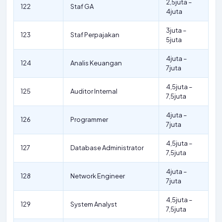
2,5juta –
122
Staf GA
4juta
3juta –
123
Staf Perpajakan
5juta
4juta –
124
Analis Keuangan
7juta
4,5juta –
125
Auditor Internal
7,5juta
4juta –
126
Programmer
7juta
4,5juta –
127
Database Administrator
7,5juta
4juta –
128
Network Engineer
7juta
4,5juta –
129
System Analyst
7,5juta