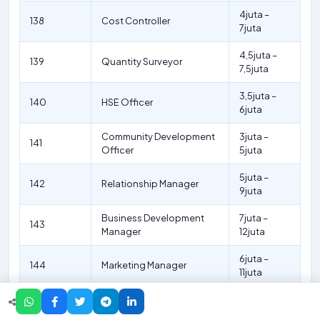
4juta –
138
Cost Controller
7juta
4,5juta –
139
Quantity Surveyor
7,5juta
3,5juta –
140
HSE Officer
6juta
Community Development
3juta –
141
Officer
5juta
5juta –
142
Relationship Manager
9juta
Business Development
7juta –
143
Manager
12juta
6juta –
144
Marketing Manager
11juta
5juta –
145
Sales Manager
10juta