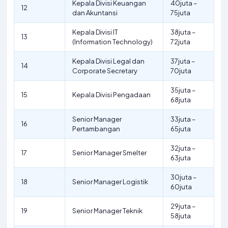
Kepala Divisi Keuangan
40juta –
12
dan Akuntansi
75juta
Kepala Divisi IT
38juta –
13
(Information Technology)
72juta
Kepala Divisi Legal dan
37juta –
14
Corporate Secretary
70juta
35juta –
15
Kepala Divisi Pengadaan
68juta
Senior Manager
33juta –
16
Pertambangan
65juta
32juta –
17
Senior Manager Smelter
63juta
30juta –
18
Senior Manager Logistik
60juta
29juta –
19
Senior Manager Teknik
58juta