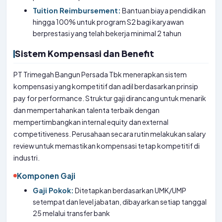
Tuition Reimbursement:
Bantuan biaya pendidikan
hingga 100% untuk program S2 bagi karyawan
berprestasi yang telah bekerja minimal 2 tahun
Sistem Kompensasi dan Benefit
PT Trimegah Bangun Persada Tbk menerapkan sistem
kompensasi yang kompetitif dan adil berdasarkan prinsip
pay for performance. Struktur gaji dirancang untuk menarik
dan mempertahankan talenta terbaik dengan
mempertimbangkan internal equity dan external
competitiveness. Perusahaan secara rutin melakukan salary
review untuk memastikan kompensasi tetap kompetitif di
industri.
Komponen Gaji
Gaji Pokok:
Ditetapkan berdasarkan UMK/UMP
setempat dan level jabatan, dibayarkan setiap tanggal
25 melalui transfer bank