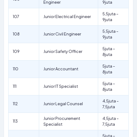
Engineer
9juta
5,5juta –
107
Junior Electrical Engineer
9juta
5,5juta –
108
Junior Civil Engineer
9juta
5juta –
109
Junior Safety Officer
8juta
5juta –
110
Junior Accountant
8juta
5juta –
111
Junior IT Specialist
8juta
4,5juta –
112
Junior Legal Counsel
7,5juta
Junior Procurement
4,5juta –
113
Specialist
7,5juta
5juta –