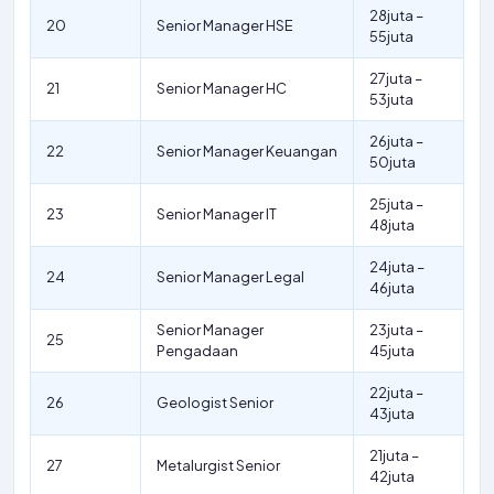
28juta –
20
Senior Manager HSE
55juta
27juta –
21
Senior Manager HC
53juta
26juta –
22
Senior Manager Keuangan
50juta
25juta –
23
Senior Manager IT
48juta
24juta –
24
Senior Manager Legal
46juta
Senior Manager
23juta –
25
Pengadaan
45juta
22juta –
26
Geologist Senior
43juta
21juta –
27
Metalurgist Senior
42juta