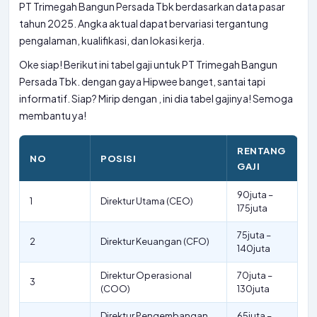
PT Trimegah Bangun Persada Tbk berdasarkan data pasar
tahun 2025. Angka aktual dapat bervariasi tergantung
pengalaman, kualifikasi, dan lokasi kerja.
Oke siap! Berikut ini tabel gaji untuk PT Trimegah Bangun
Persada Tbk. dengan gaya Hipwee banget, santai tapi
informatif. Siap? Mirip dengan
, ini dia tabel gajinya! Semoga
membantu ya!
RENTANG
NO
POSISI
GAJI
90juta –
1
Direktur Utama (CEO)
175juta
75juta –
2
Direktur Keuangan (CFO)
140juta
Direktur Operasional
70juta –
3
(COO)
130juta
Direktur Pengembangan
65juta –