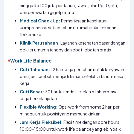
hingga Rp 100 juta per tahun, rawat jalan Rp 10 juta,
dan perawatan gigi Rp 5 juta
Medical Check Up:
Pemeriksaan kesehatan
komprehensif setiap tahun di rumah sakit rekanan
terkemuka
Klinik Perusahaan:
Layanan kesehatan dasar dengan
dokter umum standby dan obat-obatan gratis
Work Life Balance
Cuti Tahunan:
12 hari kerja per tahun untuk karyawan
baru, bertambah menjadi 15 hari setelah 3 tahun masa
kerja
Cuti Besar:
30 hari kalender setelah 6 tahun masa
kerja berkelanjutan
Flexible Working:
Opsi work from home 2 hari per
minggu untuk posisi yang memungkinkan
Jam Kerja Fleksibel:
Flexi time dengan core hours
10:00-15:00 untuk work life balance yang lebih baik