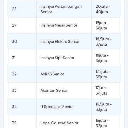
Insinyur Pertambangan
20juta –
28
Senior
40juta
19juta –
29
Insinyur Mesin Senior
38juta
18,5juta –
30
Insinyur Elektro Senior
37juta
18juta –
31
Insinyur Sipil Senior
36juta
17,5juta –
32
Ahli K3 Senior
35juta
17juta –
33
Akuntan Senior
34juta
16,5juta –
34
IT Specialist Senior
33juta
16juta –
35
Legal Counsel Senior
32juta