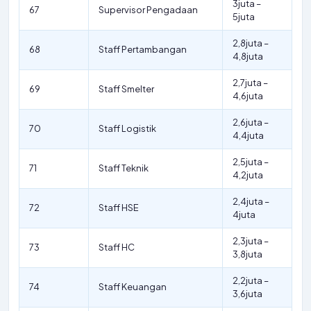
3juta –
67
Supervisor Pengadaan
5juta
2,8juta –
68
Staff Pertambangan
4,8juta
2,7juta –
69
Staff Smelter
4,6juta
2,6juta –
70
Staff Logistik
4,4juta
2,5juta –
71
Staff Teknik
4,2juta
2,4juta –
72
Staff HSE
4juta
2,3juta –
73
Staff HC
3,8juta
2,2juta –
74
Staff Keuangan
3,6juta