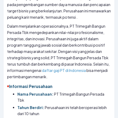
pada pengembangan sumber daya manusia dan pencapaian
target bisnis yang berkelanjutan. Perusahaan ini menawarkan
peluang karir menarik, termasuk potensi
.
Dalam menjalankan operasionalnya, PT Trimegah Bangun
Persada Tbk mengedepankan nilai-nilai profesionalisme,
integritas, dan inovasi. Perusahaan ini juga aktif dalam
program tanggung jawab sosial dan berkontribusi positif
terhadap masyarakat sekitar. Dengan visi yang jelas dan
strategi bisnis yang solid, PT Trimegah Bangun Persada Tbk
terus tumbuh dan berkembang di pasar Indonesia. Selain itu,
informasi mengenai
daftar gaji PT di Indonesia
bisa menjadi
pertimbangan menarik.
Informasi Perusahaan
Nama Perusahaan:
PT Trimegah Bangun Persada
Tbk
Tahun Berdiri:
Perusahaan ini telah beroperasi lebih
dari 10 tahun