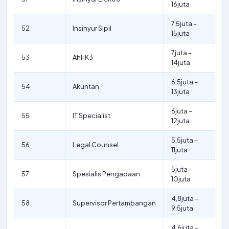
16juta
7,5juta –
52
Insinyur Sipil
15juta
7juta –
53
Ahli K3
14juta
6,5juta –
54
Akuntan
13juta
6juta –
55
IT Specialist
12juta
5,5juta –
56
Legal Counsel
11juta
5juta –
57
Spesialis Pengadaan
10juta
4,8juta –
58
Supervisor Pertambangan
9,5juta
4,6juta –