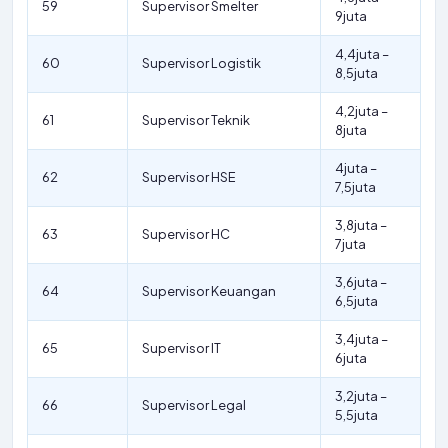
59
Supervisor Smelter
9juta
4,4juta –
60
Supervisor Logistik
8,5juta
4,2juta –
61
Supervisor Teknik
8juta
4juta –
62
Supervisor HSE
7,5juta
3,8juta –
63
Supervisor HC
7juta
3,6juta –
64
Supervisor Keuangan
6,5juta
3,4juta –
65
Supervisor IT
6juta
3,2juta –
66
Supervisor Legal
5,5juta