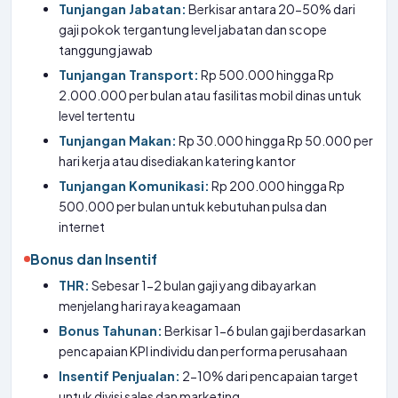
Tunjangan Jabatan:
Berkisar antara 20-50% dari
gaji pokok tergantung level jabatan dan scope
tanggung jawab
Tunjangan Transport:
Rp 500.000 hingga Rp
2.000.000 per bulan atau fasilitas mobil dinas untuk
level tertentu
Tunjangan Makan:
Rp 30.000 hingga Rp 50.000 per
hari kerja atau disediakan katering kantor
Tunjangan Komunikasi:
Rp 200.000 hingga Rp
500.000 per bulan untuk kebutuhan pulsa dan
internet
Bonus dan Insentif
THR:
Sebesar 1-2 bulan gaji yang dibayarkan
menjelang hari raya keagamaan
Bonus Tahunan:
Berkisar 1-6 bulan gaji berdasarkan
pencapaian KPI individu dan performa perusahaan
Insentif Penjualan:
2-10% dari pencapaian target
untuk divisi sales dan marketing