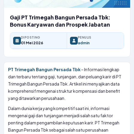
Gaji PT Trimegah Bangun Persada Tbk:
Bonus Karyawan dan Prospek Jabatan
DIPOSTING
PENULIS
01 Mei 2026
admin
PT Trimegah Bangun Persada Tbk
– Informasi lengkap
dan terbaru tentang gaji, tunjangan, dan peluang karir di PT
Trimegah Bangun Persada Tbk. Artikel ini menyajikan data
komprehensif mengenai struktur kompensasi dan benefit
yang ditawarkan perusahaan.
Dalam dunia kerja yang kompetitif saat ini, informasi
mengenai gaji dan tunjangan menjadi salah satu faktor
penting dalam pengambilan keputusan karir. PT Trimegah
Bangun Persada Tbk sebagai salah satu perusahaan