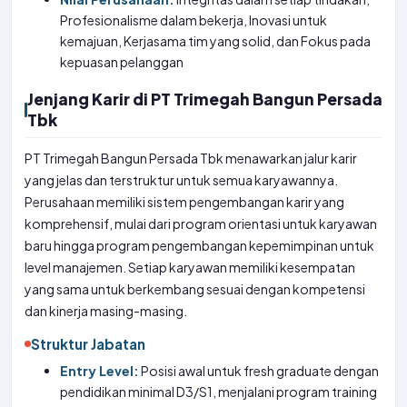
Profesionalisme dalam bekerja, Inovasi untuk
kemajuan, Kerjasama tim yang solid, dan Fokus pada
kepuasan pelanggan
Jenjang Karir di PT Trimegah Bangun Persada
Tbk
PT Trimegah Bangun Persada Tbk menawarkan jalur karir
yang jelas dan terstruktur untuk semua karyawannya.
Perusahaan memiliki sistem pengembangan karir yang
komprehensif, mulai dari program orientasi untuk karyawan
baru hingga program pengembangan kepemimpinan untuk
level manajemen. Setiap karyawan memiliki kesempatan
yang sama untuk berkembang sesuai dengan kompetensi
dan kinerja masing-masing.
Struktur Jabatan
Entry Level:
Posisi awal untuk fresh graduate dengan
pendidikan minimal D3/S1, menjalani program training