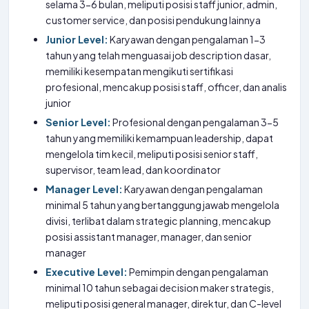
selama 3-6 bulan, meliputi posisi staff junior, admin,
customer service, dan posisi pendukung lainnya
Junior Level:
Karyawan dengan pengalaman 1-3
tahun yang telah menguasai job description dasar,
memiliki kesempatan mengikuti sertifikasi
profesional, mencakup posisi staff, officer, dan analis
junior
Senior Level:
Profesional dengan pengalaman 3-5
tahun yang memiliki kemampuan leadership, dapat
mengelola tim kecil, meliputi posisi senior staff,
supervisor, team lead, dan koordinator
Manager Level:
Karyawan dengan pengalaman
minimal 5 tahun yang bertanggung jawab mengelola
divisi, terlibat dalam strategic planning, mencakup
posisi assistant manager, manager, dan senior
manager
Executive Level:
Pemimpin dengan pengalaman
minimal 10 tahun sebagai decision maker strategis,
meliputi posisi general manager, direktur, dan C-level