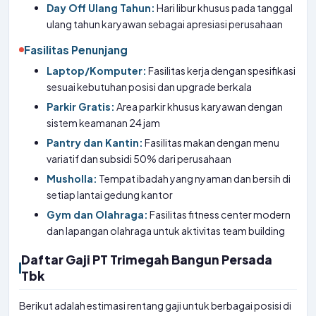
Day Off Ulang Tahun:
Hari libur khusus pada tanggal
ulang tahun karyawan sebagai apresiasi perusahaan
Fasilitas Penunjang
Laptop/Komputer:
Fasilitas kerja dengan spesifikasi
sesuai kebutuhan posisi dan upgrade berkala
Parkir Gratis:
Area parkir khusus karyawan dengan
sistem keamanan 24 jam
Pantry dan Kantin:
Fasilitas makan dengan menu
variatif dan subsidi 50% dari perusahaan
Musholla:
Tempat ibadah yang nyaman dan bersih di
setiap lantai gedung kantor
Gym dan Olahraga:
Fasilitas fitness center modern
dan lapangan olahraga untuk aktivitas team building
Daftar Gaji PT Trimegah Bangun Persada
Tbk
Berikut adalah estimasi rentang gaji untuk berbagai posisi di