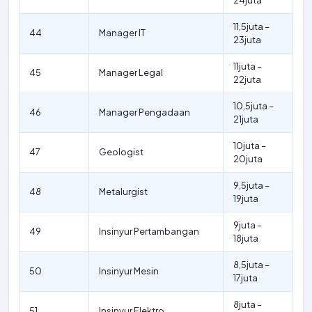
24juta
11,5juta –
44
Manager IT
23juta
11juta –
45
Manager Legal
22juta
10,5juta –
46
Manager Pengadaan
21juta
10juta –
47
Geologist
20juta
9,5juta –
48
Metalurgist
19juta
9juta –
49
Insinyur Pertambangan
18juta
8,5juta –
50
Insinyur Mesin
17juta
8juta –
51
Insinyur Elektro