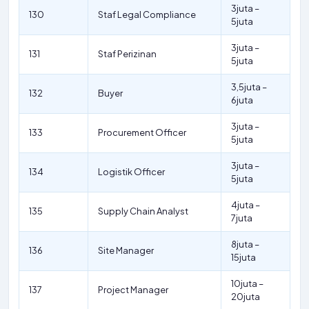
3juta –
130
Staf Legal Compliance
5juta
3juta –
131
Staf Perizinan
5juta
3,5juta –
132
Buyer
6juta
3juta –
133
Procurement Officer
5juta
3juta –
134
Logistik Officer
5juta
4juta –
135
Supply Chain Analyst
7juta
8juta –
136
Site Manager
15juta
10juta –
137
Project Manager
20juta