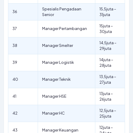
Spesialis Pengadaan
15,5juta –
36
Senior
31juta
15juta –
37
Manager Pertambangan
30juta
14,5juta –
38
Manager Smelter
29juta
14juta –
39
Manager Logistik
28juta
13,5juta –
40
Manager Teknik
27juta
13juta –
41
Manager HSE
26juta
12,5juta –
42
Manager HC
25juta
12juta –
43
Manager Keuangan