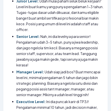
Junior Level:
Udah mulai paham seluk beluk kerjaan?
Level ini buat kamu yang punya pengalaman 1-3 tahun.
Tugas-tugas dasar udah dikuasai, dan kamu eligible
banget buat ambil sertifikasi profesional biar makin
kece. Posisi yang umum di level ini adalah staff atau
officer.
Senior Level:
Nah, ini dia levelnya para senior!
Pengalaman udah 3-5 tahun, punya jiwa leadership,
dan jago ngelola tim kecil. Biasanya megang posisi
senior staff, supervisor, atau team lead. Tanggung
jawabnya juga makin gede, tapi serunya juga makin
kerasa!
Manager Level:
Udah siap jadi bos? Buat mencapai
level ini, minimal pengalaman 5 tahun dan jago bikin
strategic planning. Biasanya ngelola satu divisi dan
pegang posisi assistant manager, manager, atau
senior manager. Mikirnya udah level tinggi nih!
Executive Level:
Ini dia puncak karir di TP3J!
Pengalaman minimal 10 tahun, jadi decision maker,