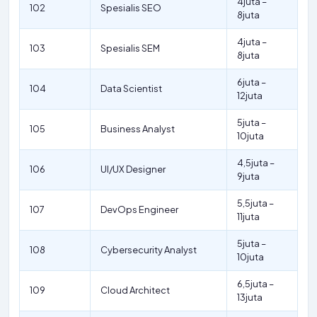
4juta –
102
Spesialis SEO
8juta
4juta –
103
Spesialis SEM
8juta
6juta –
104
Data Scientist
12juta
5juta –
105
Business Analyst
10juta
4,5juta –
106
UI/UX Designer
9juta
5,5juta –
107
DevOps Engineer
11juta
5juta –
108
Cybersecurity Analyst
10juta
6,5juta –
109
Cloud Architect
13juta