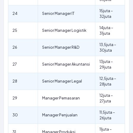
15juta –
24
Senior Manager IT
32juta
14juta –
25
Senior Manager Logistik
31juta
13,5juta –
26
Senior Manager R&D
30juta
13juta –
27
Senior Manager Akuntansi
29juta
12,5juta –
28
Senior Manager Legal
28juta
12juta –
29
Manager Pemasaran
27juta
11,5juta –
30
Manager Penjualan
26juta
11juta –
31
Manager Produksi