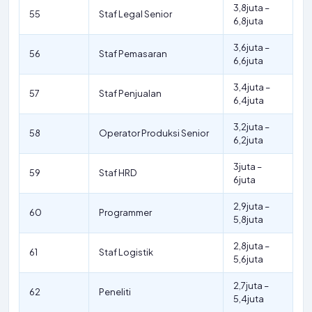
3,8juta –
55
Staf Legal Senior
6,8juta
3,6juta –
56
Staf Pemasaran
6,6juta
3,4juta –
57
Staf Penjualan
6,4juta
3,2juta –
58
Operator Produksi Senior
6,2juta
3juta –
59
Staf HRD
6juta
2,9juta –
60
Programmer
5,8juta
2,8juta –
61
Staf Logistik
5,6juta
2,7juta –
62
Peneliti
5,4juta