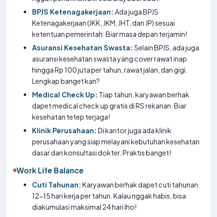
BPJS Ketenagakerjaan:
Ada juga BPJS
Ketenagakerjaan (JKK, JKM, JHT, dan JP) sesuai
ketentuan pemerintah. Biar masa depan terjamin!
Asuransi Kesehatan Swasta:
Selain BPJS, ada juga
asuransi kesehatan swasta yang cover rawat inap
hingga Rp 100 juta per tahun, rawat jalan, dan gigi.
Lengkap banget kan?
Medical Check Up:
Tiap tahun, karyawan berhak
dapet medical check up gratis di RS rekanan. Biar
kesehatan tetep terjaga!
Klinik Perusahaan:
Di kantor juga ada klinik
perusahaan yang siap melayani kebutuhan kesehatan
dasar dan konsultasi dokter. Praktis banget!
Work Life Balance
Cuti Tahunan:
Karyawan berhak dapet cuti tahunan
12-15 hari kerja per tahun. Kalau nggak habis, bisa
diakumulasi maksimal 24 hari lho!