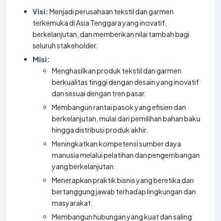
Visi:
Menjadi perusahaan tekstil dan garmen
terkemuka di Asia Tenggara yang inovatif,
berkelanjutan, dan memberikan nilai tambah bagi
seluruh stakeholder.
Misi:
Menghasilkan produk tekstil dan garmen
berkualitas tinggi dengan desain yang inovatif
dan sesuai dengan tren pasar.
Membangun rantai pasok yang efisien dan
berkelanjutan, mulai dari pemilihan bahan baku
hingga distribusi produk akhir.
Meningkatkan kompetensi sumber daya
manusia melalui pelatihan dan pengembangan
yang berkelanjutan.
Menerapkan praktik bisnis yang beretika dan
bertanggung jawab terhadap lingkungan dan
masyarakat.
Membangun hubungan yang kuat dan saling