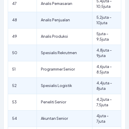
5,4juta –
47
Analis Pemasaran
10,5juta
5,2juta –
48
Analis Penjualan
10juta
5juta –
49
Analis Produksi
9,5juta
4,8juta –
50
Spesialis Rekrutmen
9juta
4,6juta –
51
Programmer Senior
8,5juta
4,4juta –
52
Spesialis Logistik
8juta
4,2juta –
53
Peneliti Senior
7,5juta
4juta –
54
Akuntan Senior
7juta