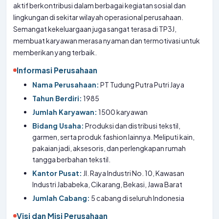
aktif berkontribusi dalam berbagai kegiatan sosial dan
lingkungan di sekitar wilayah operasional perusahaan.
Semangat kekeluargaan juga sangat terasa di TP3J,
membuat karyawan merasa nyaman dan termotivasi untuk
memberikan yang terbaik.
Informasi Perusahaan
Nama Perusahaan:
PT Tudung Putra Putri Jaya
Tahun Berdiri:
1985
Jumlah Karyawan:
1500 karyawan
Bidang Usaha:
Produksi dan distribusi tekstil,
garmen, serta produk fashion lainnya. Meliputi kain,
pakaian jadi, aksesoris, dan perlengkapan rumah
tangga berbahan tekstil.
Kantor Pusat:
Jl. Raya Industri No. 10, Kawasan
Industri Jababeka, Cikarang, Bekasi, Jawa Barat
Jumlah Cabang:
5 cabang di seluruh Indonesia
Visi dan Misi Perusahaan