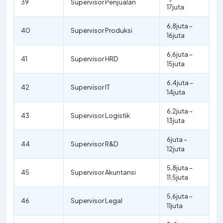
39
Supervisor Penjualan
17juta
6,8juta –
40
Supervisor Produksi
16juta
6,6juta –
41
Supervisor HRD
15juta
6,4juta –
42
Supervisor IT
14juta
6,2juta –
43
Supervisor Logistik
13juta
6juta –
44
Supervisor R&D
12juta
5,8juta –
45
Supervisor Akuntansi
11,5juta
5,6juta –
46
Supervisor Legal
11juta