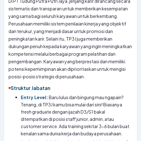
Di PT Tudung Putra Putri Jaya, jenjang karir dirancang secara
sistematis dan transparan untuk memberikan kesempatan
yang sama bagi seluruh karyawan untuk berkembang.
Perusahaan memiliki sistem penilaian kinerja yang objektif
dan terukur, yang menjadi dasar untuk promosi dan
peningkatan karir. Selain itu, TP3J juga memberikan
dukungan penuh kepada karyawan yang ingin meningkatkan
kompetensi melalui berbagai program pelatihan dan
pengembangan. Karyawan yang berprestasi dan memiliki
potensi kepemimpinan akan diprioritaskan untuk mengisi
posisi-posisi strategis di perusahaan.
Struktur Jabatan
Entry Level:
Baru lulus dan bingung mau ngapain?
Tenang, di TP3J kamu bisa mulai dari sini! Biasanya
fresh graduate dengan ijazah D3/S1 bakal
ditempatkan di posisi staff junior, admin, atau
customer service. Ada training sekitar 3-6 bulan buat
kenalan sama dunia kerja dan budaya perusahaan.