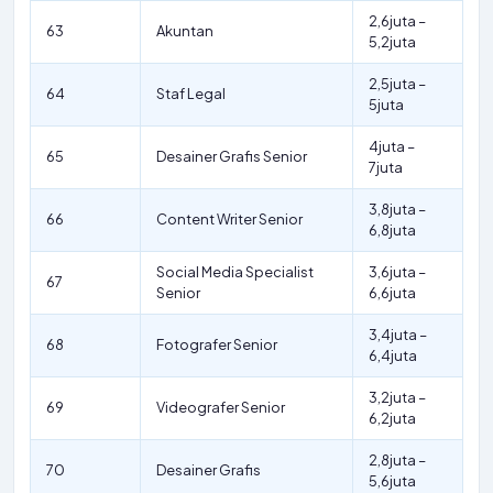
2,6juta –
63
Akuntan
5,2juta
2,5juta –
64
Staf Legal
5juta
4juta –
65
Desainer Grafis Senior
7juta
3,8juta –
66
Content Writer Senior
6,8juta
Social Media Specialist
3,6juta –
67
Senior
6,6juta
3,4juta –
68
Fotografer Senior
6,4juta
3,2juta –
69
Videografer Senior
6,2juta
2,8juta –
70
Desainer Grafis
5,6juta