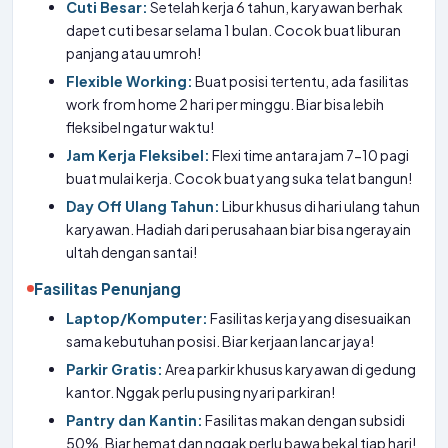
Cuti Besar:
Setelah kerja 6 tahun, karyawan berhak
dapet cuti besar selama 1 bulan. Cocok buat liburan
panjang atau umroh!
Flexible Working:
Buat posisi tertentu, ada fasilitas
work from home 2 hari per minggu. Biar bisa lebih
fleksibel ngatur waktu!
Jam Kerja Fleksibel:
Flexi time antara jam 7-10 pagi
buat mulai kerja. Cocok buat yang suka telat bangun!
Day Off Ulang Tahun:
Libur khusus di hari ulang tahun
karyawan. Hadiah dari perusahaan biar bisa ngerayain
ultah dengan santai!
Fasilitas Penunjang
Laptop/Komputer:
Fasilitas kerja yang disesuaikan
sama kebutuhan posisi. Biar kerjaan lancar jaya!
Parkir Gratis:
Area parkir khusus karyawan di gedung
kantor. Nggak perlu pusing nyari parkiran!
Pantry dan Kantin:
Fasilitas makan dengan subsidi
50%. Biar hemat dan nggak perlu bawa bekal tiap hari!