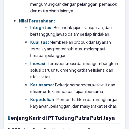
menguntungkan dengan pelanggan, pemasok,
dan mitra bisnis lainnya.
Nilai Perusahaan:
Integritas:
Bertindak jujur, transparan, dan
bertanggung jawab dalam setiap tindakan.
Kualitas:
Memberikan produk dan layanan
terbaik yang memenuhi atau melampaui
harapan pelanggan.
Inovasi:
Terus berkreasi dan mengembangkan
solusi baru untuk meningkatkan efisiensi dan
efektivitas.
Kerjasama:
Bekerja sama secara efektif dan
efisien untuk mencapai tujuan bersama.
Kepedulian:
Memperhatikan dan menghargai
karyawan, pelanggan, dan masyarakat sekitar.
Jenjang Karir di PT Tudung Putra Putri Jaya