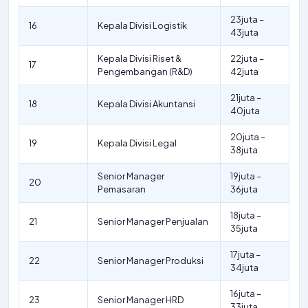
23juta –
16
Kepala Divisi Logistik
43juta
Kepala Divisi Riset &
22juta –
17
Pengembangan (R&D)
42juta
21juta –
18
Kepala Divisi Akuntansi
40juta
20juta –
19
Kepala Divisi Legal
38juta
Senior Manager
19juta –
20
Pemasaran
36juta
18juta –
21
Senior Manager Penjualan
35juta
17juta –
22
Senior Manager Produksi
34juta
16juta –
23
Senior Manager HRD
33juta