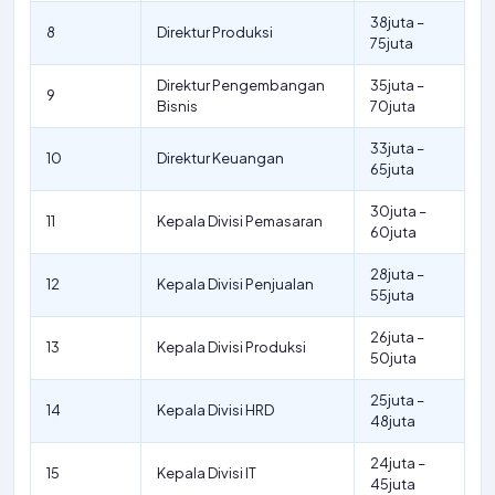
38juta –
8
Direktur Produksi
75juta
Direktur Pengembangan
35juta –
9
Bisnis
70juta
33juta –
10
Direktur Keuangan
65juta
30juta –
11
Kepala Divisi Pemasaran
60juta
28juta –
12
Kepala Divisi Penjualan
55juta
26juta –
13
Kepala Divisi Produksi
50juta
25juta –
14
Kepala Divisi HRD
48juta
24juta –
15
Kepala Divisi IT
45juta