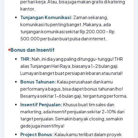
per hari kerja. Atau, bisa juga makan gratis di katering
kantor.
Tunjangan Komunikasi:
Zaman sekarang,
komunikasi itu penting banget. Makanya, ada
tunjangan komunikasi sekitar Rp 200.000 – Rp
500.000 per bulan buat pulsa dan internet.
Bonus dan Insentif
THR:
Nah, ini dia yang paling ditunggu-tunggu! THR
alias Tunjangan Hari Raya, biasanya 1-2 bulan gaji.
Lumayan banget buat persiapan lebaran atau natal!
Bonus Tahunan:
Kalau perusahaan dan kamu
performanya bagus, bisa dapet bonus tahunan lho!
Besarnya sekitar 1-6 bulan gaji, tergantung performa.
Insentif Penjualan:
Khusus buat tim sales dan
marketing, ada insentif penjualan sekitar 2-10% dari
target penjualan. Semakin banyak closing, semakin
gede juga insentifnya!
Project Bonus:
Kalau kamu terlibat dalam proyek