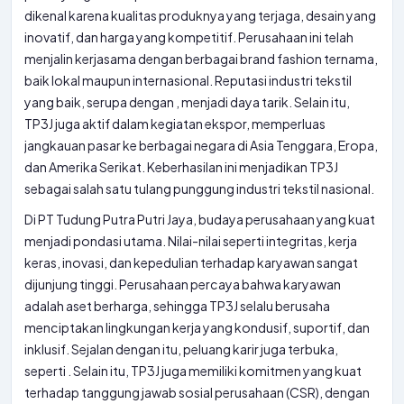
dikenal karena kualitas produknya yang terjaga, desain yang
inovatif, dan harga yang kompetitif. Perusahaan ini telah
menjalin kerjasama dengan berbagai brand fashion ternama,
baik lokal maupun internasional. Reputasi industri tekstil
yang baik, serupa dengan
, menjadi daya tarik. Selain itu,
TP3J juga aktif dalam kegiatan ekspor, memperluas
jangkauan pasar ke berbagai negara di Asia Tenggara, Eropa,
dan Amerika Serikat. Keberhasilan ini menjadikan TP3J
sebagai salah satu tulang punggung industri tekstil nasional.
Di PT Tudung Putra Putri Jaya, budaya perusahaan yang kuat
menjadi pondasi utama. Nilai-nilai seperti integritas, kerja
keras, inovasi, dan kepedulian terhadap karyawan sangat
dijunjung tinggi. Perusahaan percaya bahwa karyawan
adalah aset berharga, sehingga TP3J selalu berusaha
menciptakan lingkungan kerja yang kondusif, suportif, dan
inklusif. Sejalan dengan itu, peluang karir juga terbuka,
seperti
. Selain itu, TP3J juga memiliki komitmen yang kuat
terhadap tanggung jawab sosial perusahaan (CSR), dengan