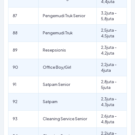
4,4juta
3,2juta –
87
Pengemudi Truk Senior
5,8juta
2,5juta –
88
Pengemudi Truk
4,5juta
2,3juta –
89
Resepsionis
4,2juta
2,2juta –
90
Office Boy/Girl
4juta
2,8juta –
91
Satpam Senior
5juta
2,3juta –
92
Satpam
4,3juta
2,6juta –
93
Cleaning Service Senior
4,8juta
2,2juta –