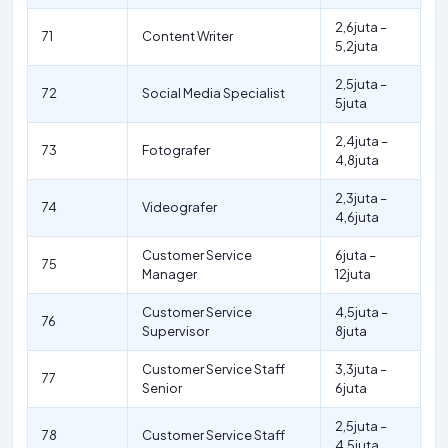
2,6juta –
71
Content Writer
5,2juta
2,5juta –
72
Social Media Specialist
5juta
2,4juta –
73
Fotografer
4,8juta
2,3juta –
74
Videografer
4,6juta
Customer Service
6juta –
75
Manager
12juta
Customer Service
4,5juta –
76
Supervisor
8juta
Customer Service Staff
3,3juta –
77
Senior
6juta
2,5juta –
78
Customer Service Staff
4,5juta