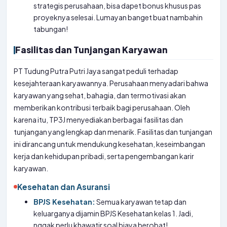
strategis perusahaan, bisa dapet bonus khusus pas
proyeknya selesai. Lumayan banget buat nambahin
tabungan!
Fasilitas dan Tunjangan Karyawan
PT Tudung Putra Putri Jaya sangat peduli terhadap
kesejahteraan karyawannya. Perusahaan menyadari bahwa
karyawan yang sehat, bahagia, dan termotivasi akan
memberikan kontribusi terbaik bagi perusahaan. Oleh
karena itu, TP3J menyediakan berbagai fasilitas dan
tunjangan yang lengkap dan menarik. Fasilitas dan tunjangan
ini dirancang untuk mendukung kesehatan, keseimbangan
kerja dan kehidupan pribadi, serta pengembangan karir
karyawan.
Kesehatan dan Asuransi
BPJS Kesehatan:
Semua karyawan tetap dan
keluarganya dijamin BPJS Kesehatan kelas 1. Jadi,
nggak perlu khawatir soal biaya berobat!