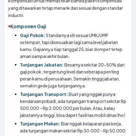
kompensasi untuk memastikan bahwa paket kompensasi
yang ditawarkan tetap menarik dan sesuai dengan standar
industri.
Komponen Gaji
Gaji Pokok:
Standarnya sih sesuai UMK/UMP
setempat, tapi disesuaikan lagi sama level jabatan
kamu. Gajiannya tiap tanggal 25, biar dompet tetep
aman sampai akhir bulan.
Tunjangan Jabatan:
Besarnya sekitar 20-50% dari
gaji pokok, tergantung level dan seberapa penting
peran kamu di perusahaan. Semakin tinggi jabatan,
semakin gede juga tunjangannya.
Tunjangan Transport:
Buat yang nggak punya
kendaraan pribadi, ada tunjangan transport sekitar Rp
500.000 – Rp 2.000.000 per bulan. Atau, kalau
jabatannya tinggi, bisa dapet fasilitas mobil dinas lho!
Tunjangan Makan:
Biar nggak kelaparan pas kerja,
ada tunjangan makan sekitar Rp 30.000 – Rp 50.000