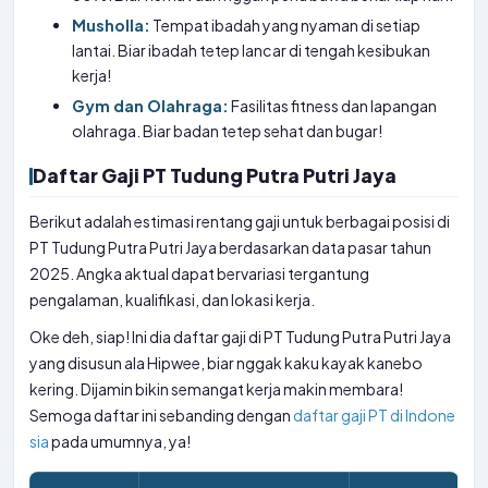
Musholla:
Tempat ibadah yang nyaman di setiap
lantai. Biar ibadah tetep lancar di tengah kesibukan
kerja!
Gym dan Olahraga:
Fasilitas fitness dan lapangan
olahraga. Biar badan tetep sehat dan bugar!
Daftar Gaji PT Tudung Putra Putri Jaya
Berikut adalah estimasi rentang gaji untuk berbagai posisi di
PT Tudung Putra Putri Jaya berdasarkan data pasar tahun
2025. Angka aktual dapat bervariasi tergantung
pengalaman, kualifikasi, dan lokasi kerja.
Oke deh, siap! Ini dia daftar gaji di PT Tudung Putra Putri Jaya
yang disusun ala Hipwee, biar nggak kaku kayak kanebo
kering. Dijamin bikin semangat kerja makin membara!
Semoga daftar ini sebanding dengan
daftar gaji PT di Indone
sia
pada umumnya, ya!