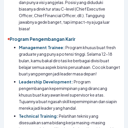
dan punya visi yang jelas. Posisi yang diduduki
biasanya direktur atau C-level (Chief Executive
Officer, Chief Financial Officer, dll.). Tanggung
jawabnya gede banget, tapi impact-nya juga luar
biasa!
Program Pengembangan Karir
Management Trainee:
Program khusus buat fresh
graduate yang punya potensi tinggi. Selama 12-18
bulan, kamu bakal dirotasi ke berbagai divisi buat
belajar semua aspek bisnis perusahaan. Cocok banget
buat yang pengen jadi leader masa depan!
Leadership Development:
Program
pengembangan kepemimpinan yang dirancang
khusus buat karyawan level supervisor ke atas.
Tujuannya buat ngasah skill kepemimpinan dan siapin
mereka jadi leader yang handal.
Technical Training:
Pelatihan teknis yang
disesuaikan sama bidang kerja masing-masing