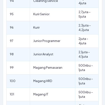
94
Cleaning Service
4juta
2,7juta –
95
Kurir Senior
5juta
2,3juta –
96
Kurir
4,2juta
2juta –
97
Junior Programmer
4juta
2,1juta –
98
Junior Analyst
4,1juta
500ribu –
99
Magang Pemasaran
1juta
500ribu –
100
Magang HRD
1juta
500ribu –
101
Magang IT
1juta