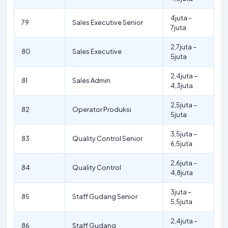
4juta –
79
Sales Executive Senior
7juta
2,7juta –
80
Sales Executive
5juta
2,4juta –
81
Sales Admin
4,3juta
2,5juta –
82
Operator Produksi
5juta
3,5juta –
83
Quality Control Senior
6,5juta
2,6juta –
84
Quality Control
4,8juta
3juta –
85
Staff Gudang Senior
5,5juta
2,4juta –
86
Staff Gudang