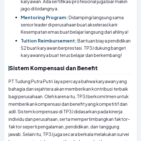
karyawan. Ada sertifikasi profesional juga biar makin
jago di bidangnya.
Mentoring Program:
Didampingi langsung sama
senior leader di perusahaan buat akselerasi karir.
Kesempatan emas buat belajar langsung dari ahlinya!
Tuition Reimbursement:
Bantuan biaya pendidikan
S2 buat karyawan berprestasi. TP3J dukung banget
karyawannya buat terus belajar dan berkembang!
Sistem Kompensasi dan Benefit
PT Tudung Putra Putri Jaya percaya bahwa karyawan yang
bahagia dan sejahtera akan memberikan kontribusi terbaik
bagi perusahaan. Oleh karena itu, TP3J berkomitmen untuk
memberikan kompensasi dan benefit yang kompetitif dan
adil. Sistem kompensasi di TP3J didasarkan pada kinerja
individu dan perusahaan, serta mempertimbangkan faktor-
faktor seperti pengalaman, pendidikan, dan tanggung
jawab. Selain itu, TP3J juga secara berkala melakukan survei