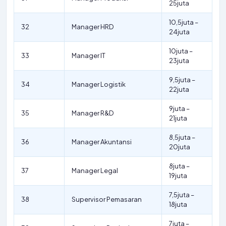
25juta
10,5juta –
32
Manager HRD
24juta
10juta –
33
Manager IT
23juta
9,5juta –
34
Manager Logistik
22juta
9juta –
35
Manager R&D
21juta
8,5juta –
36
Manager Akuntansi
20juta
8juta –
37
Manager Legal
19juta
7,5juta –
38
Supervisor Pemasaran
18juta
7juta –