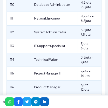
4,8juta –
110
Database Administrator
9,5juta
4,2juta –
111
Network Engineer
8,5juta
3,8juta –
112
System Administrator
7,5juta
3juta –
113
IT Support Specialist
6juta
3,5juta –
114
Technical Writer
7juta
7juta –
115
Project Manager IT
14juta
6juta –
116
Product Manager
12juta
5,5juta –
117
Brand Manager
11juta