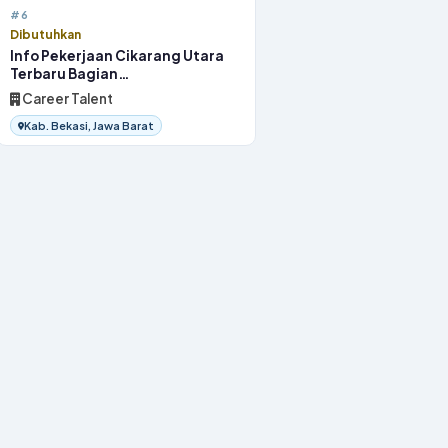
#6
Dibutuhkan
Info Pekerjaan Cikarang Utara
Terbaru Bagian
OperatorProduksi 2026
Career Talent
Kab. Bekasi, Jawa Barat