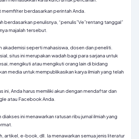
t memfilter berdasarkan perintah Anda.
lah berdasarkan penulisnya, “penulis”Ve”rentang tanggal”
nya majalah tersebut.
gan akademisi seperti mahasiswa, dosen dan peneliti.
sial, situs ini merupakan wadah bagi para sarjana untuk
sai, mengikuti atau mengikuti orang lain di bidang
kan media untuk mempublikasikan karya ilmiah yang telah
us ini, Anda harus memiliki akun dengan mendaftar dan
gle atau Facebook Anda.
iakses ini menawarkan ratusan ribu jurnal ilmiah yang
ormat.
alah, artikel, e-book, dll. Ia menawarkan semua jenis literatur