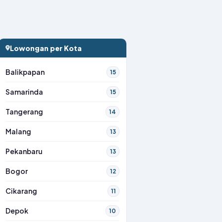
Lowongan per Kota
Balikpapan
15
Samarinda
15
Tangerang
14
Malang
13
Pekanbaru
13
Bogor
12
Cikarang
11
Depok
10