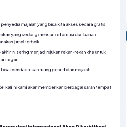
us penyedia majalah yang bisa kita akses secara gratis.
ekan yang sedang mencari referensi dan bahan
nakan jurnal terbaik.
ir-akhir ini sering menjadi rujukan rekan-rekan kita untuk
ar negeri.
uk bisa mendapatkan ruang penerbitan majalah
kel kali ini kami akan memberikan berbagai saran tempat
ereputasi Internasional Akan Diterbitkan!