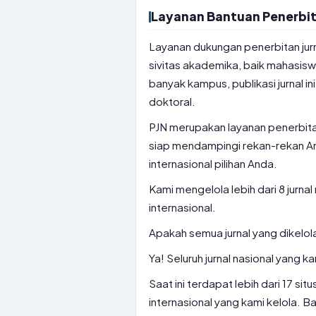
Layanan Bantuan Penerbita
Layanan dukungan penerbitan jurna
sivitas akademika, baik mahasiswa
banyak kampus, publikasi jurnal in
doktoral.
PJN merupakan layanan penerbitan
siap mendampingi rekan-rekan Anda
internasional pilihan Anda.
Kami mengelola lebih dari 8 jurnal 
internasional.
Apakah semua jurnal yang dikelola
Ya! Seluruh jurnal nasional yang ka
Saat ini terdapat lebih dari 17 si
internasional yang kami kelola. B