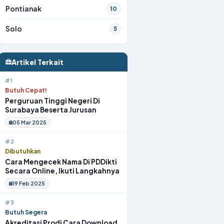
Pontianak
10
Solo
5
Artikel Terkait
#1
Butuh Cepat!
Perguruan Tinggi Negeri Di
Surabaya Beserta Jurusan
05 Mar 2025
#2
Dibutuhkan
Cara Mengecek Nama Di PDDikti
Secara Online, Ikuti Langkahnya
19 Feb 2025
#3
Butuh Segera
Akreditasi Prodi Cara Download