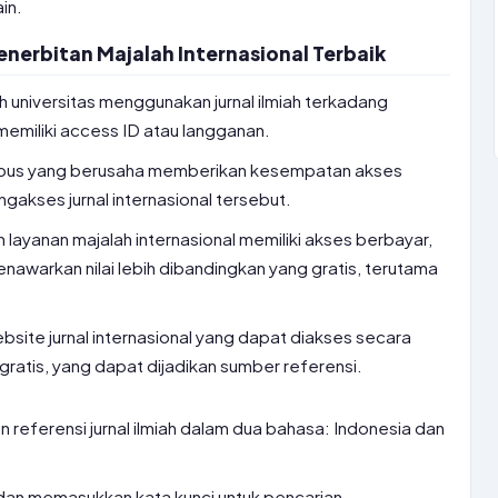
in.
nerbitan Majalah Internasional Terbaik
h universitas menggunakan jurnal ilmiah terkadang
emiliki access ID atau langganan.
ampus yang berusaha memberikan kesempatan akses
akses jurnal internasional tersebut.
ayanan majalah internasional memiliki akses berbayar,
nawarkan nilai lebih dibandingkan yang gratis, terutama
bsite jurnal internasional yang dapat diakses secara
gratis, yang dapat dijadikan sumber referensi.
referensi jurnal ilmiah dalam dua bahasa: Indonesia dan
 dan memasukkan kata kunci untuk pencarian.