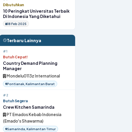
Dibutuhkan
10 Peringkat Universitas Terbaik
Di Indonesia Yang Diketahui
18 Feb 2025
Terbaru Lainnya
#1
Butuh Cepat!
Country Demand Planning
Manager
Mondelu0113z International
Pontianak, Kalimantan Barat
#2
Butuh Segera
Crew Kitchen Samarinda
PT Emados Kebab Indonesia
(Emado's Shawarma)
Samarinda, Kalimantan Timur