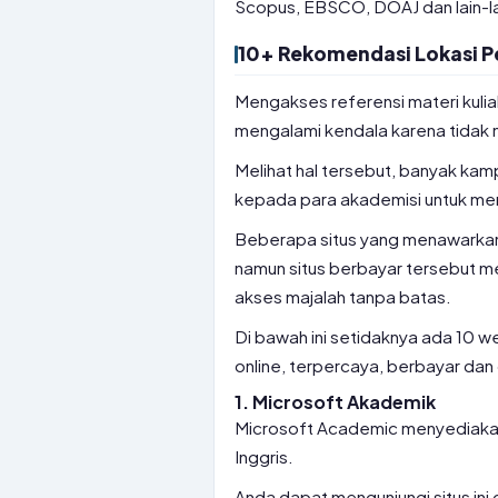
Scopus, EBSCO, DOAJ dan lain-la
10+ Rekomendasi Lokasi Pe
Mengakses referensi materi kulia
mengalami kendala karena tidak m
Melihat hal tersebut, banyak k
kepada para akademisi untuk meng
Beberapa situs yang menawarkan l
namun situs berbayar tersebut me
akses majalah tanpa batas.
Di bawah ini setidaknya ada 10 we
online, terpercaya, berbayar dan 
1. Microsoft Akademik
Microsoft Academic menyediakan 
Inggris.
Anda dapat mengunjungi situs ini