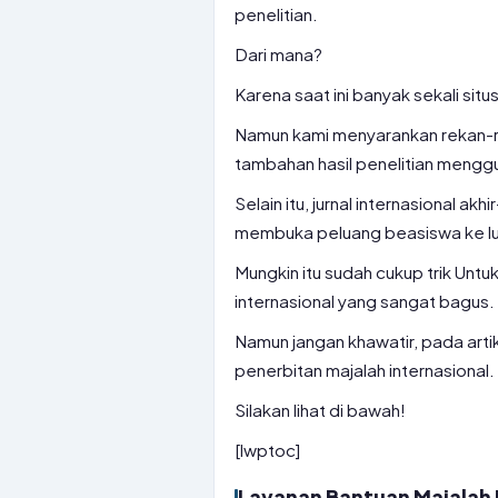
penelitian.
Dari mana?
Karena saat ini banyak sekali sit
Namun kami menyarankan rekan-r
tambahan hasil penelitian menggu
Selain itu, jurnal internasional akh
membuka peluang beasiswa ke lu
Mungkin itu sudah cukup trik Unt
internasional yang sangat bagus.
Namun jangan khawatir, pada arti
penerbitan majalah internasional.
Silakan lihat di bawah!
[lwptoc]
Layanan Bantuan Majalah B