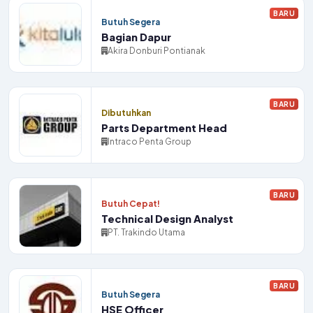
BARU
Butuh Segera
Bagian Dapur
Akira Donburi Pontianak
BARU
Dibutuhkan
Parts Department Head
Intraco Penta Group
BARU
Butuh Cepat!
Technical Design Analyst
PT. Trakindo Utama
BARU
Butuh Segera
HSE Officer