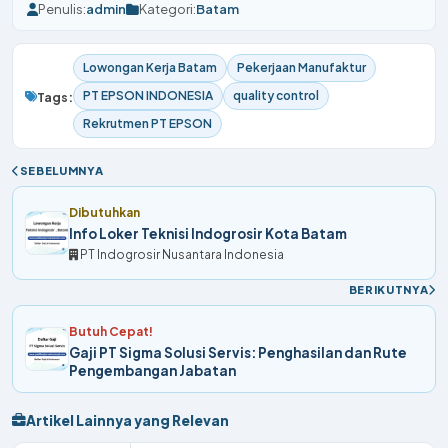
Penulis:
admin
Kategori:
Batam
Lowongan Kerja Batam
Pekerjaan Manufaktur
PT EPSON INDONESIA
quality control
Tags:
Rekrutmen PT EPSON
SEBELUMNYA
Dibutuhkan
Info Loker Teknisi Indogrosir Kota Batam
PT Indogrosir Nusantara Indonesia
BERIKUTNYA
Butuh Cepat!
Gaji PT Sigma Solusi Servis: Penghasilan dan Rute
Pengembangan Jabatan
Artikel Lainnya yang Relevan