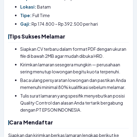
Lokasi:
Batam
Tipe:
Full Time
Gaji:
Rp 174.800 – Rp 392.500 per hari
Tips Sukses Melamar
Siapkan CV terbaru dalam format PDF dengan ukuran
file di bawah 2MB agar mudah dibuka HRD.
Kirimkan lamaran sesegera mungkin — perusahaan
sering menutup lowongan begitu kuota terpenuhi.
Baca ulang persyaratan lowongan dan pastikan Anda
memenuhi minimal 80% kualifikasi sebelum melamar.
Tulis surat lamaran yang spesifik menyebutkan posisi
Quality Control dan alasan Anda tertarik bergabung
dengan PT EPSON INDONESIA.
Cara Mendaftar
Siapkan dan kirimkan berkas lamaran lengkap berikut ke