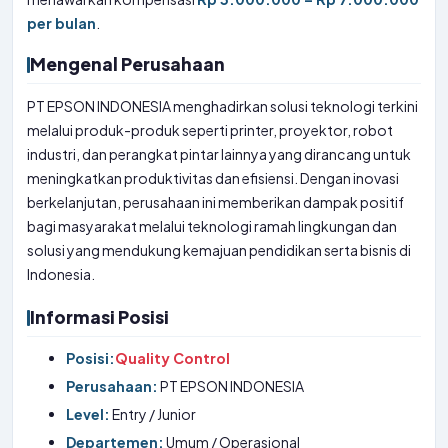
per bulan
.
Mengenal Perusahaan
PT EPSON INDONESIA menghadirkan solusi teknologi terkini
melalui produk-produk seperti printer, proyektor, robot
industri, dan perangkat pintar lainnya yang dirancang untuk
meningkatkan produktivitas dan efisiensi. Dengan inovasi
berkelanjutan, perusahaan ini memberikan dampak positif
bagi masyarakat melalui teknologi ramah lingkungan dan
solusi yang mendukung kemajuan pendidikan serta bisnis di
Indonesia.
Informasi Posisi
Posisi:
Quality Control
Perusahaan:
PT EPSON INDONESIA
Level:
Entry / Junior
Departemen:
Umum / Operasional