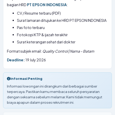
bagian HRD
PT EPSON INDONESIA
:
CV / Resume terbaru (PDF)
Surat lamaran ditujukan ke HRD PT EPSON INDONESIA
Pas foto terbaru
Fotokopi KTP & ijazah terakhir
Surat keterangan sehat dari dokter
Format subjek email:
Quality Control | Nama – Batam
Deadline:
19 July 2026
Informasi Penting
Informasi lowongan ini dirangkum dari berbagai sumber
terpercaya. Pastikan kamu membaca seluruh persyaratan
dengan seksama sebelum melamar. Kami tidak memungut
biaya apapun dalam proses rekrutmen ini.