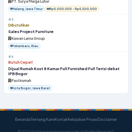
PT. Surya Marga Luhur
Malang, Jawa Timur
Rp5,000,000 - Rp5,500,000
#5
Dibutuhkan
Sales Project Furniture
Kawan Lama Group
Pekanbaru, Riau
#6
Butuh Cepat!
Dijual Rumah Kost 8 Kamar Full Furnished Full Terisi dekat
IPB Bogor
Pastirumah
Kota Bogor, Jawa Barat
Beranda
Tentang Kami
Kontak
Kebijakan Privasi
Disclaimer
© 2026 Publikasijurnalnasional.com. All Rights Reserved.