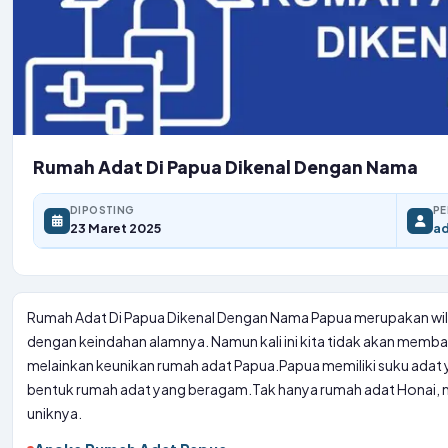
Rumah Adat Di Papua Dikenal Dengan Nama
DIPOSTING
PE
23 Maret 2025
a
Rumah Adat Di Papua Dikenal Dengan Nama Papua merupakan wilay
dengan keindahan alamnya. Namun kali ini kita tidak akan memb
melainkan keunikan rumah adat Papua.
Papua memiliki suku adat 
bentuk rumah adat yang beragam.
Tak hanya rumah adat Honai, m
uniknya.