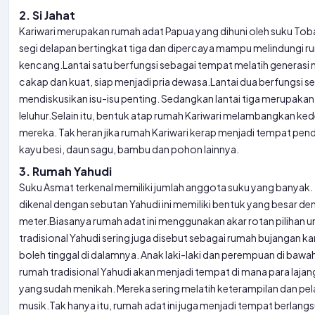
2. Si Jahat
Kariwari merupakan rumah adat Papua yang dihuni oleh suku Toba
segi delapan bertingkat tiga dan dipercaya mampu melindungi ru
kencang.
Lantai satu berfungsi sebagai tempat melatih generasi
cakap dan kuat, siap menjadi pria dewasa.
Lantai dua berfungsi 
mendiskusikan isu-isu penting. Sedangkan lantai tiga merupak
leluhur.
Selain itu, bentuk atap rumah Kariwari melambangkan ke
mereka. Tak heran jika rumah Kariwari kerap menjadi tempat pend
kayu besi, daun sagu, bambu dan pohon lainnya.
3. Rumah Yahudi
Suku Asmat terkenal memiliki jumlah anggota suku yang banyak. 
dikenal dengan sebutan Yahudi ini memiliki bentuk yang besar de
meter.
Biasanya rumah adat ini menggunakan akar rotan pilihan
tradisional Yahudi sering juga disebut sebagai rumah bujangan k
boleh tinggal di dalamnya. Anak laki-laki dan perempuan di bawa
rumah tradisional Yahudi akan menjadi tempat di mana para lajang 
yang sudah menikah. Mereka sering melatih keterampilan dan pela
musik.
Tak hanya itu, rumah adat ini juga menjadi tempat berla