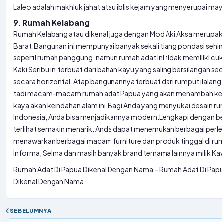
Laleo adalah makhluk jahat atau iblis kejam yang menyerupai maya
9. Rumah Kelabang
Rumah Kelabang atau dikenal juga dengan Mod Aki Aksa merupaka
Barat.
Bangunan ini mempunyai banyak sekali tiang pondasi sehingg
seperti rumah panggung, namun rumah adat ini tidak memiliki c
Kaki Seribu ini terbuat dari bahan kayu yang saling bersilangan s
secara horizontal. Atap bangunannya terbuat dari rumput ilalang
tadi macam-macam rumah adat Papua yang akan menambah keu
kaya akan keindahan alam ini.
Bagi Anda yang menyukai desain rum
Indonesia, Anda bisa menjadikannya modern.
Lengkapi dengan be
terlihat semakin menarik. Anda dapat menemukan berbagai per
menawarkan berbagai macam furniture dan produk tinggal di ruma
Informa, Selma dan masih banyak brand ternama lainnya milik 
Rumah Adat Di Papua Dikenal Dengan Nama – Rumah Adat Di Pap
Dikenal Dengan Nama
SEBELUMNYA