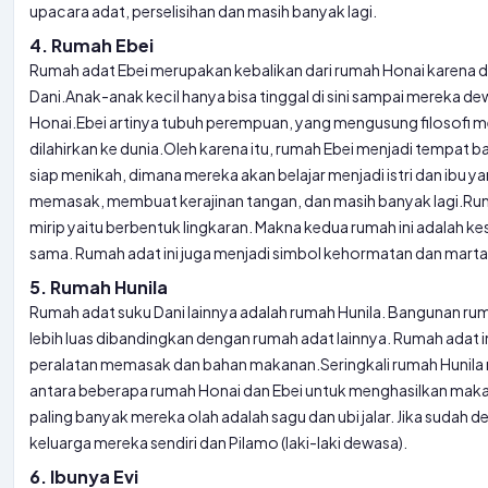
upacara adat, perselisihan dan masih banyak lagi.
4. Rumah Ebei
Rumah adat Ebei merupakan kebalikan dari rumah Honai karena 
Dani.
Anak-anak kecil hanya bisa tinggal di sini sampai mereka de
Honai.
Ebei artinya tubuh perempuan, yang mengusung filosofi m
dilahirkan ke dunia.
Oleh karena itu, rumah Ebei menjadi tempat b
siap menikah, dimana mereka akan belajar menjadi istri dan ibu yan
memasak, membuat kerajinan tangan, dan masih banyak lagi.
Rum
mirip yaitu berbentuk lingkaran. Makna kedua rumah ini adalah k
sama. Rumah adat ini juga menjadi simbol kehormatan dan martab
5. Rumah Hunila
Rumah adat suku Dani lainnya adalah rumah Hunila. Bangunan r
lebih luas dibandingkan dengan rumah adat lainnya. Rumah adat
peralatan memasak dan bahan makanan.
Seringkali rumah Hunil
antara beberapa rumah Honai dan Ebei untuk menghasilkan maka
paling banyak mereka olah adalah sagu dan ubi jalar. Jika sud
keluarga mereka sendiri dan Pilamo (laki-laki dewasa).
6. Ibunya Evi