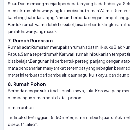
Suku Dani memang menjadi perdebatan yang tiada habisnya. Sela
memiliki rumah hewan yang kali ini disebut rumah Wamai.
Rumah in
kambing, babi dan anjing.
Namun, berbeda dengan tempat tinggal l
Bentuk rumah wamai lebih fleksibel, bisa berbentuk lingkaran atau
jumlah hewan yang masuk.
7. Rumah Rumsram
Rumah adat Rumsram merupakan rumah adat milik suku Biak Numfor
Papua.
Sama seperti rumah Kariwari, rumah ini bukanlah tempat ti
bisa belajar.
Bangunan ini berbentuk persegi panjang dengan atap
mata pencaharian masyarakat setempat yang sebagian besar ada
meter ini terbuat dari bambu air, daun sagu, kulit kayu, dan daun
8. Rumah Pohon
Berbeda dengan suku tradisional lainnya, suku Korowai yang me
membangun rumah adat di atas pohon.
rumah pohon
.
Terletak di ketinggian 15-50 meter, rumah ini bertujuan untuk mel
disebut “Laleo”.