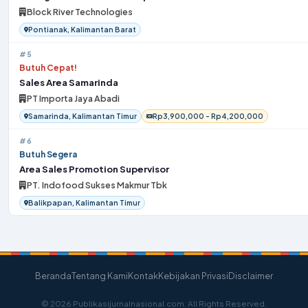
Block River Technologies
Pontianak, Kalimantan Barat
#5
Butuh Cepat!
Sales Area Samarinda
PT Importa Jaya Abadi
Samarinda, Kalimantan Timur
Rp3,900,000 - Rp4,200,000
#6
Butuh Segera
Area Sales Promotion Supervisor
PT. Indofood Sukses Makmur Tbk
Balikpapan, Kalimantan Timur
Beranda
Tentang Kami
Kontak
Kebijakan Privasi
Disclaimer
© 2026 Publikasijurnalnasional.com. All Rights Reserved.