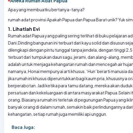
Aneka Rumah Adat Papua
Apa yang membuatku bertanya-tanya?
rumah adat provinsi
Apakah Papua dan Papua Barat unik? Yuk sim
1. Lihatlah Evi
Rumah adat Papua yang paling sering terlihat di buku pelajaran a
Dani.
Dinding bangunan ini terbuat dari kayu solid dan disusun s
dilengkapi dengan pintu tunggal tanpa jendela, dengan tinggi 2,5
terbuat dari tumpukan daun sagu, jerami, dan alang-alang, mem
adalah untuk menjaga kehangatan rumah dan mencegah air huja
namanya, Honai mempunyai arti khusus. ‘Hun’ berarti manusia dan ‘
jika rumah ini khusus diperuntukkan bagi kaum pria, khususnya o
berperabotan. Jadi ketika para tamu datang, mereka akan duduk 
persatuan dan kekeluargaan di antara masyarakat Papua.
Selain 
orang. Biasanya rumah ini terletak di pegunungan Papua yang ik
banyak orang di dalam rumah, semakin baik perlindungannya dari
kehangatan, setiap rumah juga memiliki api unggun.
Baca Juga: