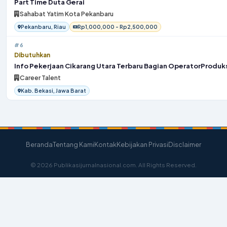
Part Time Duta Gerai
Sahabat Yatim Kota Pekanbaru
Pekanbaru, Riau
Rp1,000,000 - Rp2,500,000
#6
Dibutuhkan
Info Pekerjaan Cikarang Utara Terbaru Bagian OperatorProduk
Career Talent
Kab. Bekasi, Jawa Barat
Beranda
Tentang Kami
Kontak
Kebijakan Privasi
Disclaimer
© 2026 Publikasijurnalnasional.com. All Rights Reserved.