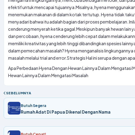
mengamati lingkungannya, mencoba berbagai metode, dan pad
efektif untuk mencapai tujuannya.
Misalnya, hyena menggunakan 
menemukan makanan di dalam kotak tertutup. Hyena tidak taku
menyadari bahwa itu adalah bagian dari proses pembelajaran. In
cenderung menyerah ketika gagal.
Meskipun banyak hewan lain 
dan percobaan, hyena cenderung lebih cepat dalam melakukanny
memiliki kreativitas yang lebih tinggi dibandingkan spesies lainny
dalam pemecahan masalah? Hyena menganalisis lingkungannya
masalah melalui trial and error.
Strategis
Hal ini serupa dengan ap
Apa Perbedaan Hyena Dengan Hewan Lainnya Dalam Mengatasi M
Hewan Lainnya Dalam Mengatasi Masalah
SEBELUMNYA
Butuh Segera
Rumah Adat Di Papua Dikenal Dengan Nama
Butuh Cepat!