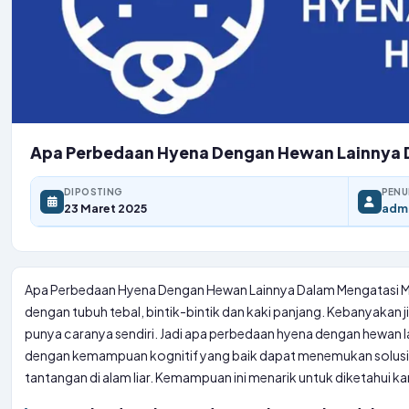
Apa Perbedaan Hyena Dengan Hewan Lainnya 
DIPOSTING
PENU
23 Maret 2025
adm
Apa Perbedaan Hyena Dengan Hewan Lainnya Dalam Mengatasi M
dengan tubuh tebal, bintik-bintik dan kaki panjang. Kebanyakan j
punya caranya sendiri. Jadi apa perbedaan hyena dengan hewan
dengan kemampuan kognitif yang baik dapat menemukan solusi 
tantangan di alam liar. Kemampuan ini menarik untuk diketahui kar