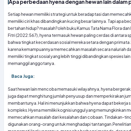
Apa perbedaan hyena dengan hewan lain dalam
Setiap hewan memiliki strategi untuk beradaptasi dan memecah
memiliki ciri khas dibandingkan kucing besar lainnya. Tapi apa b
bertahan hidup?
masalah
?
oleh buku Kamus Tata Nama Flora dan
Fitri (2022:567), hyena termasuk hewan paling cerdas di antara s
bahwa tingkat kecerdasan sosial mereka setara dengan primata.
karena kemampuannya memecahkan masalah secara naluriah dan p
memiliki tingkat sosial yang lebih tinggi dibandingkan spesies 
memanggil anggotanya.
Baca Juga:
Saat hewan lain mencoba memasuki wilayahnya, hyena bergerak
juga dapat menghitung jumlah penyusup dan memperkirakan jum
membantunya. Hal ini menunjukkan bahwa hyena dapat bekerja
kompleks.
Hyena memiliki kognisi unggul yang memungkinkan me
memecahkan masalah dari kesalahan dan cobaan. Tindakan-tinda
digunakan orang-orang untuk menghadapi tantangan.
Peneliti