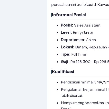
perusahaan ini berlokasi di Kawa
Informasi Posisi
Posisi:
Sales Assistant
Level:
Entry/Junior
Departemen:
Sales
Lokasi:
Batam, Kepulauan 
Tipe:
Full Time
Gaji:
Rp 128.300 – Rp 298.5
Kualifikasi
Pendidikan minimal SMA/SM
Pengalaman kerja minimal 1 
lebih disukai.
Mampu mengoperasikan komp
Excel).