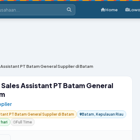
Home
Lowo
Assistant PT Batam General Supplier di Batam
Sales Assistant PT Batam General
am
plier
stant PT Batam General Supplier di Batam
Batam, Kepulauan Riau
 hari
Full Time