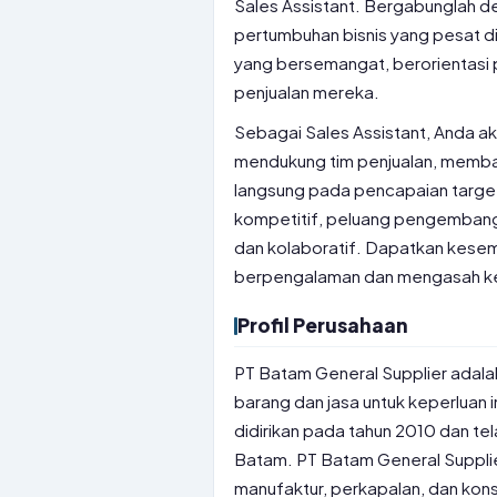
Sales Assistant. Bergabunglah de
pertumbuhan bisnis yang pesat di w
yang bersemangat, berorientasi
penjualan mereka.
Sebagai Sales Assistant, Anda 
mendukung tim penjualan, memba
langsung pada pencapaian targ
kompetitif, peluang pengembangan
dan kolaboratif. Dapatkan kesemp
berpengalaman dan mengasah ke
Profil Perusahaan
PT Batam General Supplier adal
barang dan jasa untuk keperluan i
didirikan pada tahun 2010 dan te
Batam. PT Batam General Supplier
manufaktur, perkapalan, dan kons