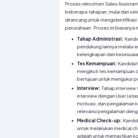
Proses rekrutmen Sales Assistant
beberapa tahapan, mulai dari sel
dirancang untuk mengidentifikasi
perusahaan. Proses ini biasany
Tahap Administrasi:
Kandid
pendukung lainnya melalui e
kelengkapan dan kesesuai
Tes Kemampuan:
Kandidat 
mengikuti tes kemampuan dasa
bertujuan untuk mengukur po
Interview:
Tahap interview t
interview dengan User (atas
motivasi, dan pengalaman k
relevansi pengalaman deng
Medical Check-up:
Kandida
untuk melakukan medical che
adalah untuk memastikan k