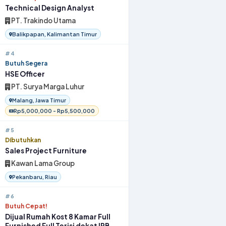
Technical Design Analyst
PT. Trakindo Utama
Balikpapan, Kalimantan Timur
#4
Butuh Segera
HSE Officer
PT. Surya Marga Luhur
Malang, Jawa Timur
Rp5,000,000 - Rp5,500,000
#5
Dibutuhkan
Sales Project Furniture
Kawan Lama Group
Pekanbaru, Riau
#6
Butuh Cepat!
Dijual Rumah Kost 8 Kamar Full
Furnished Full Terisi dekat IPB