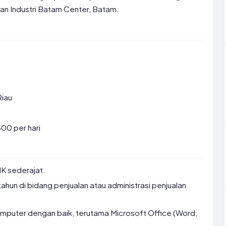
san Industri Batam Center, Batam.
Riau
00 per hari
K sederajat.
tahun di bidang penjualan atau administrasi penjualan
uter dengan baik, terutama Microsoft Office (Word,