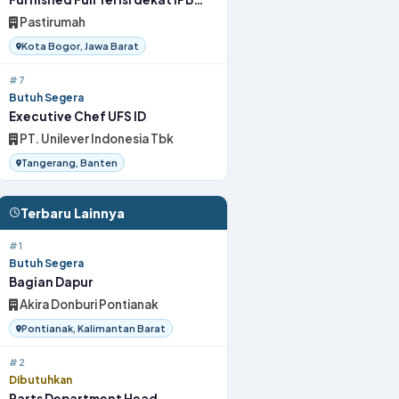
Bogor
Pastirumah
Kota Bogor, Jawa Barat
#7
Butuh Segera
Executive Chef UFS ID
PT. Unilever Indonesia Tbk
Tangerang, Banten
Terbaru Lainnya
#1
Butuh Segera
Bagian Dapur
Akira Donburi Pontianak
Pontianak, Kalimantan Barat
#2
Dibutuhkan
Parts Department Head