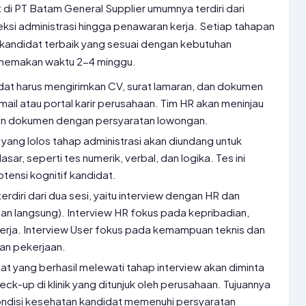
 di PT Batam General Supplier umumnya terdiri dari
eksi administrasi hingga penawaran kerja. Setiap tahapan
 kandidat terbaik yang sesuai dengan kebutuhan
a memakan waktu 2-4 minggu.
at harus mengirimkan CV, surat lamaran, dan dokumen
mail atau portal karir perusahaan. Tim HR akan meninjau
an dokumen dengan persyaratan lowongan.
yang lolos tahap administrasi akan diundang untuk
r, seperti tes numerik, verbal, dan logika. Tes ini
tensi kognitif kandidat.
erdiri dari dua sesi, yaitu interview dengan HR dan
an langsung). Interview HR fokus pada kepribadian,
erja. Interview User fokus pada kemampuan teknis dan
an pekerjaan.
t yang berhasil melewati tahap interview akan diminta
ck-up di klinik yang ditunjuk oleh perusahaan. Tujuannya
ondisi kesehatan kandidat memenuhi persyaratan