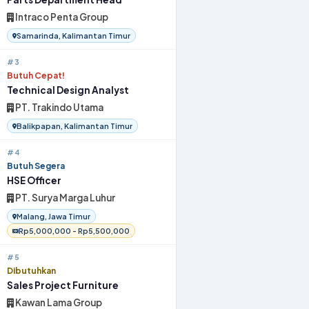
Intraco Penta Group
Samarinda, Kalimantan Timur
#3
Butuh Cepat!
Technical Design Analyst
PT. Trakindo Utama
Balikpapan, Kalimantan Timur
#4
Butuh Segera
HSE Officer
PT. Surya Marga Luhur
Malang, Jawa Timur
Rp5,000,000 - Rp5,500,000
#5
Dibutuhkan
Sales Project Furniture
Kawan Lama Group