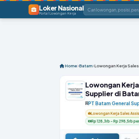
Loker Nasional
Portal Lowongan Kerja
Home
Batam
Lowongan Kerja Sales 
Lowongan Kerja 
Supplier di Bat
PT Batam General Sup
Lowongan Kerja Sales Assi
Rp 128,3rb – Rp 298,5rb per