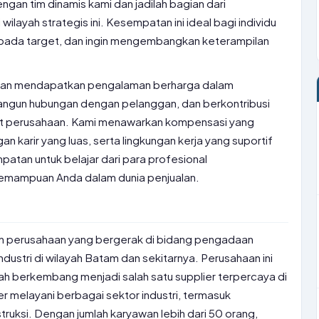
ngan tim dinamis kami dan jadilah bagian dari
ilayah strategis ini. Kesempatan ini ideal bagi individu
 pada target, dan ingin mengembangkan keterampilan
akan mendapatkan pengalaman berharga dalam
ngun hubungan dengan pelanggan, dan berkontribusi
et perusahaan. Kami menawarkan kompensasi yang
 karir yang luas, serta lingkungan kerja yang suportif
atan untuk belajar dari para profesional
mampuan Anda dalam dunia penjualan.
ah perusahaan yang bergerak di bidang pengadaan
ndustri di wilayah Batam dan sekitarnya. Perusahaan ini
lah berkembang menjadi salah satu supplier terpercaya di
 melayani berbagai sektor industri, termasuk
truksi. Dengan jumlah karyawan lebih dari 50 orang,