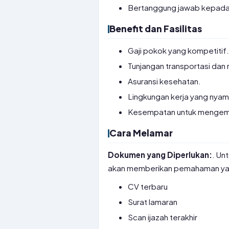
Bertanggung jawab kepada
Benefit dan Fasilitas
Gaji pokok yang kompetitif
Tunjangan transportasi dan
Asuransi kesehatan.
Lingkungan kerja yang nyam
Kesempatan untuk mengemba
Cara Melamar
Dokumen yang Diperlukan:
. Un
akan memberikan pemahaman ya
CV terbaru
Surat lamaran
Scan ijazah terakhir