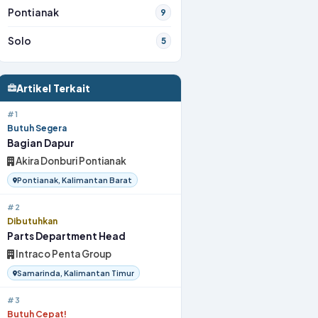
Pontianak
9
Solo
5
Artikel Terkait
#1
Butuh Segera
Bagian Dapur
Akira Donburi Pontianak
Pontianak, Kalimantan Barat
#2
Dibutuhkan
Parts Department Head
Intraco Penta Group
Samarinda, Kalimantan Timur
#3
Butuh Cepat!