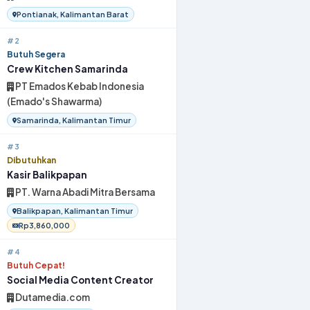
Pontianak, Kalimantan Barat
#2
Butuh Segera
Crew Kitchen Samarinda
PT Emados Kebab Indonesia
(Emado's Shawarma)
Samarinda, Kalimantan Timur
#3
Dibutuhkan
Kasir Balikpapan
PT. Warna Abadi Mitra Bersama
Balikpapan, Kalimantan Timur
Rp3,860,000
#4
Butuh Cepat!
Social Media Content Creator
Dutamedia.com