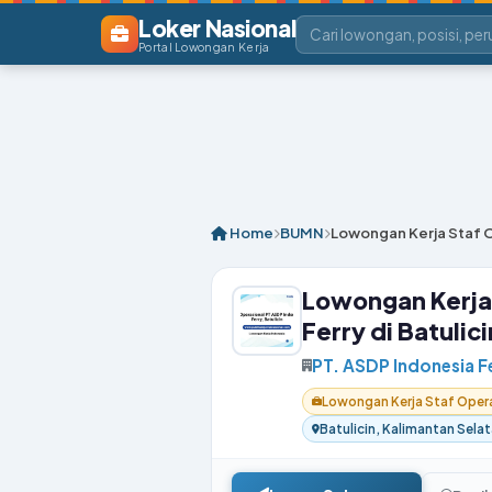
Loker Nasional
Portal Lowongan Kerja
Home
BUMN
Lowongan Kerja Staf O
Lowongan Kerja 
Ferry di Batulici
PT. ASDP Indonesia F
Lowongan Kerja Staf Operas
Batulicin, Kalimantan Sela