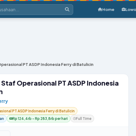
Home
Lowo
perasional PT ASDP Indonesia Ferry di Batulicin
Staf Operasional PT ASDP Indonesia
n
erry
ional PT ASDP Indonesia Ferry di Batulicin
tan
Rp 124,4rb – Rp 283,8rb per hari
Full Time