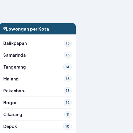
Lowongan per Kota
Balikpapan
15
Samarinda
15
Tangerang
14
Malang
13
Pekanbaru
13
Bogor
12
Cikarang
11
Depok
10