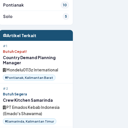
Pontianak
10
Solo
5
Artikel Terkait
#1
Butuh Cepat!
Country Demand Planning
Manager
Mondelu0113z International
Pontianak, Kalimantan Barat
#2
Butuh Segera
Crew Kitchen Samarinda
PT Emados Kebab Indonesia
(Emado's Shawarma)
Samarinda, Kalimantan Timur