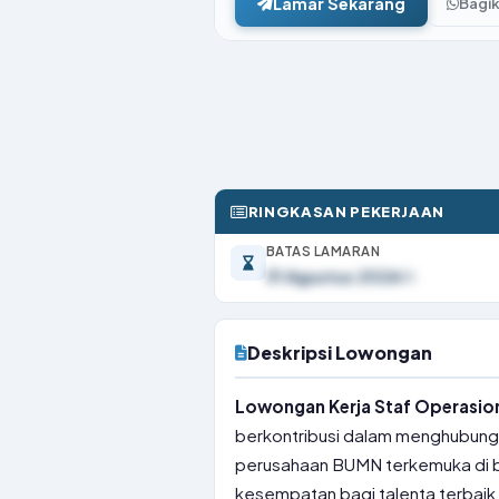
Lamar Sekarang
Bagi
RINGKASAN PEKERJAAN
BATAS LAMARAN
31 Agustus 2026
Deskripsi Lowongan
Lowongan Kerja Staf Operasiona
berkontribusi dalam menghubungk
perusahaan BUMN terkemuka di 
kesempatan bagi talenta terbaik 