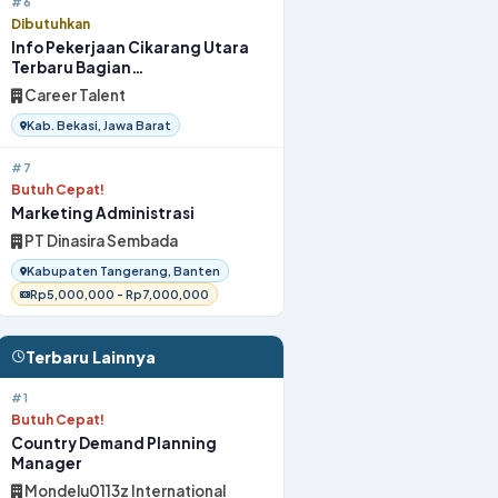
#6
Dibutuhkan
Info Pekerjaan Cikarang Utara
Terbaru Bagian
OperatorProduksi 2026
Career Talent
Kab. Bekasi, Jawa Barat
#7
Butuh Cepat!
Marketing Administrasi
PT Dinasira Sembada
Kabupaten Tangerang, Banten
Rp5,000,000 - Rp7,000,000
Terbaru Lainnya
#1
Butuh Cepat!
Country Demand Planning
Manager
Mondelu0113z International