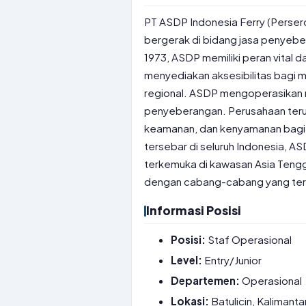
PT ASDP Indonesia Ferry (Perser
bergerak di bidang jasa penyeber
1973, ASDP memiliki peran vital 
menyediakan aksesibilitas bagi
regional. ASDP mengoperasikan r
penyeberangan. Perusahaan terus
keamanan, dan kenyamanan bagi 
tersebar di seluruh Indonesia, 
terkemuka di kawasan Asia Tengga
dengan cabang-cabang yang terseb
Informasi Posisi
Posisi:
Staf Operasional
Level:
Entry/Junior
Departemen:
Operasional
Lokasi:
Batulicin, Kalimant