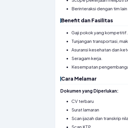
Berinteraksi dengan tim lain
Benefit dan Fasilitas
Gaji pokok yang kompetitif
Tunjangan transportasi, ma
Asuransi kesehatan dan ke
Seragam kerja.
Kesempatan pengembangan ka
Cara Melamar
Dokumen yang Diperlukan:
CV terbaru
Surat lamaran
Scan ijazah dan transkrip nila
Scan KTP