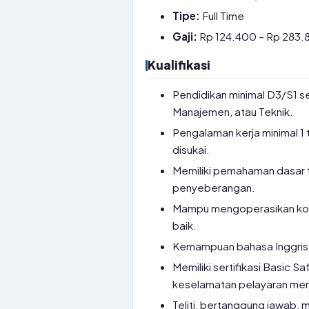
Tipe:
Full Time
Gaji:
Rp 124.400 – Rp 283.8
Kualifikasi
Pendidikan minimal D3/S1 se
Manajemen, atau Teknik.
Pengalaman kerja minimal 1 t
disukai.
Memiliki pemahaman dasar 
penyeberangan.
Mampu mengoperasikan komp
baik.
Kemampuan bahasa Inggris (m
Memiliki sertifikasi Basic Saf
keselamatan pelayaran menj
Teliti, bertanggung jawab,