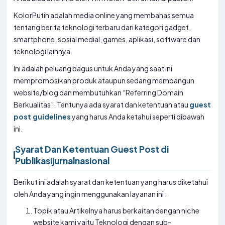
KolorPutih adalah media online yang membahas semua
tentang berita teknologi terbaru dari kategori gadget,
smartphone, sosial medial, games, aplikasi, software dan
teknologi lainnya.
Ini adalah peluang bagus untuk Anda yang saat ini
mempromosikan produk ataupun sedang membangun
website/blog dan membutuhkan “Referring Domain
Berkualitas”. Tentunya ada syarat dan ketentuan atau
guest
post guidelines
yang harus Anda ketahui seperti dibawah
ini.
Syarat Dan Ketentuan Guest Post di
Publikasijurnalnasional
Berikut ini adalah syarat dan ketentuan yang harus diketahui
oleh Anda yang ingin menggunakan layanan ini :
Topik atau Artikelnya harus berkaitan dengan niche
website kami yaitu Teknologi dengan sub-