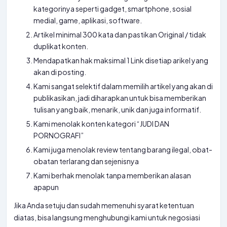
kategorinya seperti gadget, smartphone, sosial
medial, game, aplikasi, software.
Artikel minimal 300 kata dan pastikan Original / tidak
duplikat konten.
Mendapatkan hak maksimal 1 Link disetiap arikel yang
akan di posting.
Kami sangat selektif dalam memilih artikel yang akan di
publikasikan, jadi diharapkan untuk bisa memberikan
tulisan yang baik, menarik, unik dan juga informatif.
Kami menolak konten kategori “JUDI DAN
PORNOGRAFI”
Kami juga menolak review tentang barang ilegal, obat-
obatan terlarang dan sejenisnya
Kami berhak menolak tanpa memberikan alasan
apapun
Jika Anda setuju dan sudah memenuhi syarat ketentuan
diatas, bisa langsung menghubungi kami untuk negosiasi