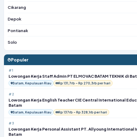
Cikarang
Depok
Pontianak
Solo
Populer
#1
Lowongan Kerja Staff Admin PT ELMOVAC BATAM TEKNIK di Ba
Batam, Kepulauan Riau
Rp 131,7rb – Rp 270,3rb per hari
#2
Lowongan Kerja English Teacher CIE Central International Educ
Batam
Batam, Kepulauan Riau
Rp 137rb – Rp 328,1rb per hari
#3
Lowongan Kerja Personal Assistant PT. Allyoung International 
Batam