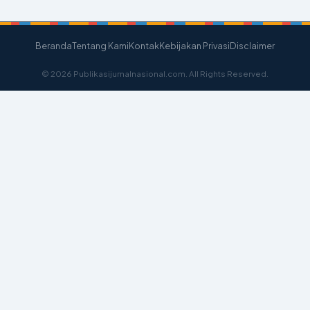
Beranda
Tentang Kami
Kontak
Kebijakan Privasi
Disclaimer
© 2026 Publikasijurnalnasional.com. All Rights Reserved.