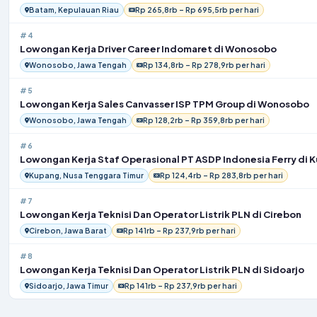
Batam, Kepulauan Riau
Rp 265,8rb – Rp 695,5rb per hari
#4
Lowongan Kerja Driver Career Indomaret di Wonosobo
Wonosobo, Jawa Tengah
Rp 134,8rb – Rp 278,9rb per hari
#5
Lowongan Kerja Sales Canvasser ISP TPM Group di Wonosobo
Wonosobo, Jawa Tengah
Rp 128,2rb – Rp 359,8rb per hari
#6
Lowongan Kerja Staf Operasional PT ASDP Indonesia Ferry di 
Kupang, Nusa Tenggara Timur
Rp 124,4rb – Rp 283,8rb per hari
#7
Lowongan Kerja Teknisi Dan Operator Listrik PLN di Cirebon
Cirebon, Jawa Barat
Rp 141rb – Rp 237,9rb per hari
#8
Lowongan Kerja Teknisi Dan Operator Listrik PLN di Sidoarjo
Sidoarjo, Jawa Timur
Rp 141rb – Rp 237,9rb per hari