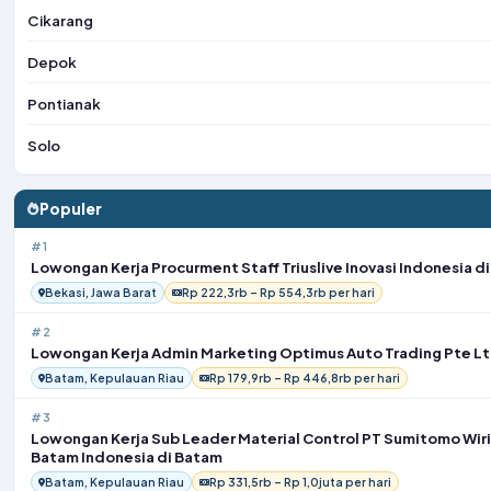
Cikarang
Depok
Pontianak
Solo
Populer
#1
Lowongan Kerja Procurment Staff Triuslive Inovasi Indonesia di
Bekasi, Jawa Barat
Rp 222,3rb – Rp 554,3rb per hari
#2
Lowongan Kerja Admin Marketing Optimus Auto Trading Pte Lt
Batam, Kepulauan Riau
Rp 179,9rb – Rp 446,8rb per hari
#3
Lowongan Kerja Sub Leader Material Control PT Sumitomo Wir
Batam Indonesia di Batam
Batam, Kepulauan Riau
Rp 331,5rb – Rp 1,0juta per hari