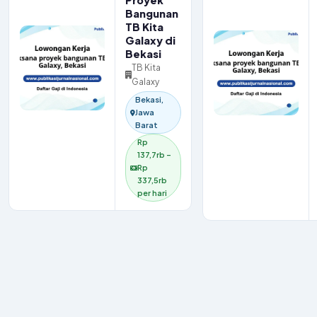
Proyek
Bangunan
TB Kita
Galaxy di
Bekasi
TB Kita
Galaxy
Bekasi,
Jawa
Barat
Rp
137,7rb –
Rp
337,5rb
per hari