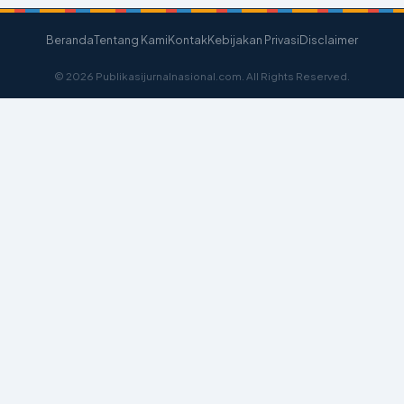
Beranda
Tentang Kami
Kontak
Kebijakan Privasi
Disclaimer
© 2026 Publikasijurnalnasional.com. All Rights Reserved.