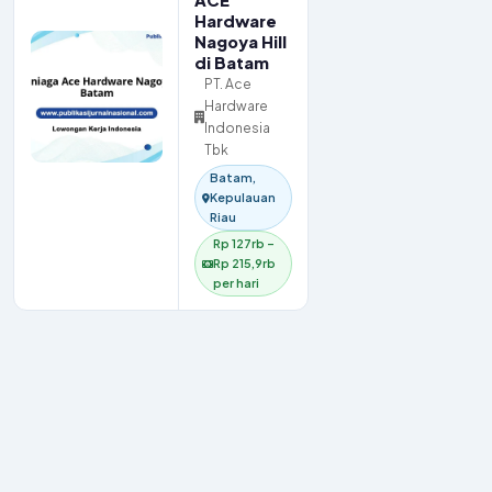
ACE
Hardware
Nagoya Hill
di Batam
PT. Ace
Hardware
Indonesia
Tbk
Batam,
Kepulauan
Riau
Rp 127rb –
Rp 215,9rb
per hari