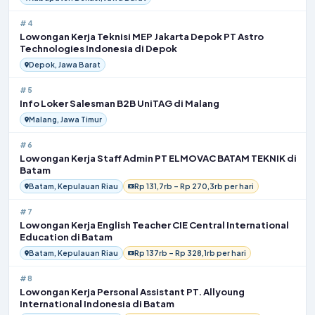
#4
Lowongan Kerja Teknisi MEP Jakarta Depok PT Astro
Technologies Indonesia di Depok
Depok, Jawa Barat
#5
Info Loker Salesman B2B UniTAG di Malang
Malang, Jawa Timur
#6
Lowongan Kerja Staff Admin PT ELMOVAC BATAM TEKNIK di
Batam
Batam, Kepulauan Riau
Rp 131,7rb – Rp 270,3rb per hari
#7
Lowongan Kerja English Teacher CIE Central International
Education di Batam
Batam, Kepulauan Riau
Rp 137rb – Rp 328,1rb per hari
#8
Lowongan Kerja Personal Assistant PT. Allyoung
International Indonesia di Batam