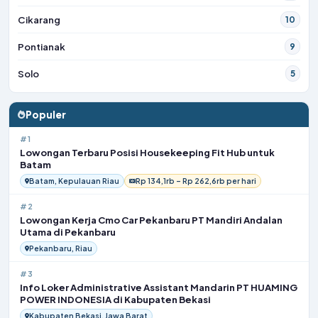
Cikarang
10
Pontianak
9
Solo
5
Populer
#1
Lowongan Terbaru Posisi Housekeeping Fit Hub untuk
Batam
Batam, Kepulauan Riau
Rp 134,1rb – Rp 262,6rb per hari
#2
Lowongan Kerja Cmo Car Pekanbaru PT Mandiri Andalan
Utama di Pekanbaru
Pekanbaru, Riau
#3
Info Loker Administrative Assistant Mandarin PT HUAMING
POWER INDONESIA di Kabupaten Bekasi
Kabupaten Bekasi, Jawa Barat