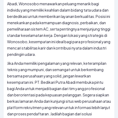
Abadi, Wonosobo menawarkan peluang menarik bagi
individu yang memiliki keahlian dalam bidang tata udara dan
berdedikasi untuk memberikan layanan berkualitas. Posisi ini
menekankan pada kemampuan diagnosis, perbaikan, dan
pemeliharaan sistem AC, serta pentingnya menjunjung tinggi
standar keselamatan kerja. Dengan lokasi yang strategis di
Wonosobo, kesempatan ini ideal bagi para profesional yang
mencari stabilitas karir dan kontribusi nyata dalam industri
pendingin udara.
Jika Anda memiliki pengalaman yang relevan, keterampilan
teknis yang mumpuni, dan semangat untuk berkembang
bersama perusahaan yang solid, jangan lewatkan
kesempatan ini. PT. Bedikari Putra Abadi membuka pintu
bagi Anda untuk menjadi bagian dari tim yang profesional
dan berorientasi pada kepuasan pelanggan. Segera siapkan
berkas lamaran Anda dan kunjungi situs web perusahaan atau
platform rekrutmen yang relevan untuk informasi lebih lanjut
dan proses pendaftaran. Jadilah bagian dari solusi