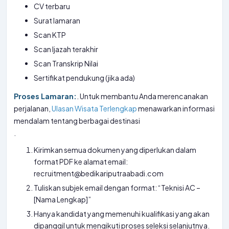
CV terbaru
Surat lamaran
Scan KTP
Scan Ijazah terakhir
Scan Transkrip Nilai
Sertifikat pendukung (jika ada)
Proses Lamaran:
. Untuk membantu Anda merencanakan
perjalanan,
Ulasan Wisata Terlengkap
menawarkan informasi
mendalam tentang berbagai destinasi
.
Kirimkan semua dokumen yang diperlukan dalam
format PDF ke alamat email:
recruitment@bedikariputraabadi.com
Tuliskan subjek email dengan format: “Teknisi AC –
[Nama Lengkap]”
Hanya kandidat yang memenuhi kualifikasi yang akan
dipanggil untuk mengikuti proses seleksi selanjutnya.