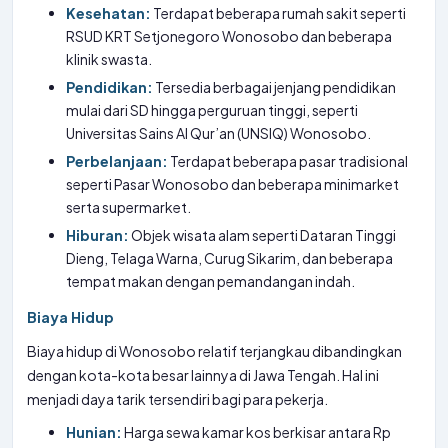
Kesehatan:
Terdapat beberapa rumah sakit seperti
RSUD KRT Setjonegoro Wonosobo dan beberapa
klinik swasta.
Pendidikan:
Tersedia berbagai jenjang pendidikan
mulai dari SD hingga perguruan tinggi, seperti
Universitas Sains Al Qur’an (UNSIQ) Wonosobo.
Perbelanjaan:
Terdapat beberapa pasar tradisional
seperti Pasar Wonosobo dan beberapa minimarket
serta supermarket.
Hiburan:
Objek wisata alam seperti Dataran Tinggi
Dieng, Telaga Warna, Curug Sikarim, dan beberapa
tempat makan dengan pemandangan indah.
Biaya Hidup
Biaya hidup di Wonosobo relatif terjangkau dibandingkan
dengan kota-kota besar lainnya di Jawa Tengah. Hal ini
menjadi daya tarik tersendiri bagi para pekerja.
Hunian:
Harga sewa kamar kos berkisar antara Rp