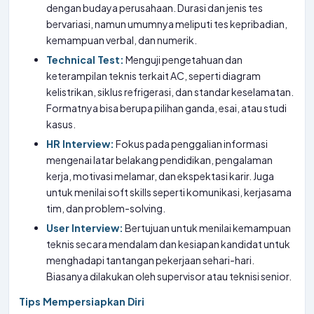
dengan budaya perusahaan. Durasi dan jenis tes
bervariasi, namun umumnya meliputi tes kepribadian,
kemampuan verbal, dan numerik.
Technical Test:
Menguji pengetahuan dan
keterampilan teknis terkait AC, seperti diagram
kelistrikan, siklus refrigerasi, dan standar keselamatan.
Formatnya bisa berupa pilihan ganda, esai, atau studi
kasus.
HR Interview:
Fokus pada penggalian informasi
mengenai latar belakang pendidikan, pengalaman
kerja, motivasi melamar, dan ekspektasi karir. Juga
untuk menilai soft skills seperti komunikasi, kerjasama
tim, dan problem-solving.
User Interview:
Bertujuan untuk menilai kemampuan
teknis secara mendalam dan kesiapan kandidat untuk
menghadapi tantangan pekerjaan sehari-hari.
Biasanya dilakukan oleh supervisor atau teknisi senior.
Tips Mempersiapkan Diri