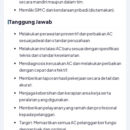
secara mandiri maupun dalam tim.
Memiliki SIM C dan kendaraan pribadi (diutamakan).
Tanggung Jawab
Melakukan perawatan preventif dan perbaikan AC
sesuai jadwal dan standar perusahaan.
Melakukan instalasi AC baru sesuai dengan spesifikasi
teknis dan standar keselamatan.
Mendiagnosis kerusakan AC dan melakukan perbaikan
dengan cepat dan efektif.
Memberikan laporan hasil pekerjaan secara detail dan
akurat.
Menjaga kebersihan dan kerapian area kerja serta
peralatan yang digunakan.
Memberikan pelayanan yang ramah dan profesional
kepada pelanggan.
Target: Memastikan semua AC pelanggan berfungsi
dengan baik dan optimal.