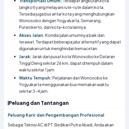
Transportasi Umum:
Terdapat angkutan kota
(angkot) yang melayani rute-rute dalam kota.
Tersedia juga bus antar kota yang menghubungkan
Wonosobo dengan Yogyakarta, Semarang,
Purwokerto, dan kota-kota lainnya.
Akses Jalan:
Kondisi jalan umumnya baik dan
terawat. Terdapat beberapa jalur alternatif yang dapat
digunakan untuk menghindari kemacetan.
Jarak:
Jarak dari pusat kota Wonosobo ke Dataran
Tinggi Dieng sekitar 26 km, dapat ditempuh dalam
waktu sekitar 1 jam.
Waktu Tempuh:
Perjalanan dari Wonosobo ke
Yogyakarta menggunakan bus memakan waktu
sekitar 3-4 jam.
Peluang dan Tantangan
Peluang Karir dan Pengembangan Profesional
Sebagai Teknisi AC di PT. Bedikari Putra Abadi, Anda akan