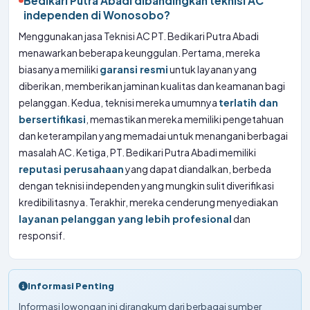
Bedikari Putra Abadi dibandingkan teknisi AC
independen di Wonosobo?
Menggunakan jasa Teknisi AC PT. Bedikari Putra Abadi
menawarkan beberapa keunggulan. Pertama, mereka
biasanya memiliki
garansi resmi
untuk layanan yang
diberikan, memberikan jaminan kualitas dan keamanan bagi
pelanggan. Kedua, teknisi mereka umumnya
terlatih dan
bersertifikasi
, memastikan mereka memiliki pengetahuan
dan keterampilan yang memadai untuk menangani berbagai
masalah AC. Ketiga, PT. Bedikari Putra Abadi memiliki
reputasi perusahaan
yang dapat diandalkan, berbeda
dengan teknisi independen yang mungkin sulit diverifikasi
kredibilitasnya. Terakhir, mereka cenderung menyediakan
layanan pelanggan yang lebih profesional
dan
responsif.
Informasi Penting
Informasi lowongan ini dirangkum dari berbagai sumber