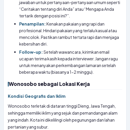
jawaban untuk pertanyaan-pertanyaan umum seperti
“Ceritakan tentang diri Anda” atau “Mengapa Anda
tertarik dengan posisi ini?”.
Penampilan:
Kenakan pakaian yang rapi dan
profesional. Hindari pakaian yang terlalu kasual atau
mencolok. Pastikan rambut tertata rapi dan menjaga
kebersihan diri.
Follow-up:
Setelah wawancara, kirimkan email
ucapan terima kasih kepada interviewer. Jangan ragu
untuk menanyakan perkembangan lamaran setelah
beberapa waktu (biasanya 1-2 minggu).
Wonosobo sebagai Lokasi Kerja
Kondisi Geografis dan Iklim
Wonosobo terletak di dataran tinggi Dieng, Jawa Tengah,
sehingga memiliki iklim yang sejuk dan pemandangan alam
yang indah. Kota ini dikelilingi oleh pegunungan dan lahan
pertanian yang subur.