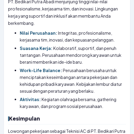
PT. Bedikari Putra Abadi menjunjung tinggi nilai-nilai
profesionalisme, kerjasama tim, dan inovasi. Lingkungan
kerja yang suportif dan inklusif akan membantu Anda
berkembang.
Nilai Perusahaan:
Integritas, profesionalisme,
kerjasama tim, inovasi, dan kepuasan pelanggan.
Suasana Kerja:
Kolaboratif, suportif, dan penuh
tantangan. Perusahaan mendorong karyawan untuk
berani memberikan ide-ide baru.
Work-Life Balance:
Perusahaan berusaha untuk
menciptakan keseimbangan antara pekerjaan dan
kehidupan pribadi karyawan. Kebijakan lembur diatur
sesuai dengan peraturan yang berlaku.
Aktivitas:
Kegiatan olahraga bersama, gathering
karyawan, dan program sosial perusahaan.
Kesimpulan
Lowongan pekerjaan sebagai Teknisi AC di PT. Bedikari Putra