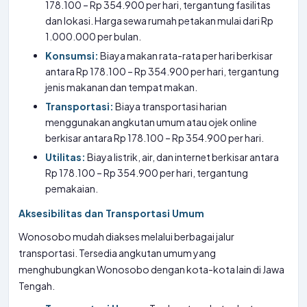
178.100 – Rp 354.900 per hari, tergantung fasilitas
dan lokasi. Harga sewa rumah petakan mulai dari Rp
1.000.000 per bulan.
Konsumsi:
Biaya makan rata-rata per hari berkisar
antara Rp 178.100 – Rp 354.900 per hari, tergantung
jenis makanan dan tempat makan.
Transportasi:
Biaya transportasi harian
menggunakan angkutan umum atau ojek online
berkisar antara Rp 178.100 – Rp 354.900 per hari.
Utilitas:
Biaya listrik, air, dan internet berkisar antara
Rp 178.100 – Rp 354.900 per hari, tergantung
pemakaian.
Aksesibilitas dan Transportasi Umum
Wonosobo mudah diakses melalui berbagai jalur
transportasi. Tersedia angkutan umum yang
menghubungkan Wonosobo dengan kota-kota lain di Jawa
Tengah.