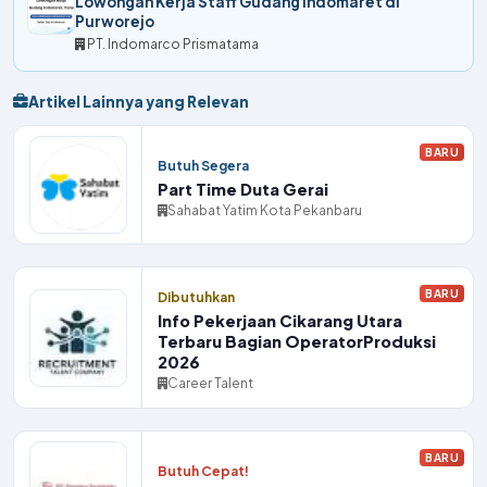
Lowongan Kerja Staff Gudang Indomaret di
Purworejo
PT. Indomarco Prismatama
Artikel Lainnya yang Relevan
BARU
Butuh Segera
Part Time Duta Gerai
Sahabat Yatim Kota Pekanbaru
BARU
Dibutuhkan
Info Pekerjaan Cikarang Utara
Terbaru Bagian OperatorProduksi
2026
Career Talent
BARU
Butuh Cepat!