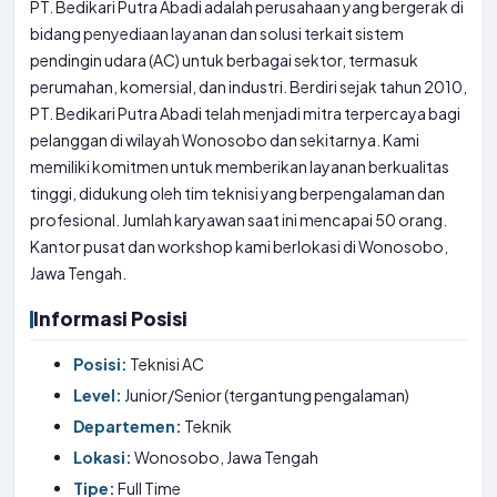
PT. Bedikari Putra Abadi adalah perusahaan yang bergerak di
bidang penyediaan layanan dan solusi terkait sistem
pendingin udara (AC) untuk berbagai sektor, termasuk
perumahan, komersial, dan industri. Berdiri sejak tahun 2010,
PT. Bedikari Putra Abadi telah menjadi mitra terpercaya bagi
pelanggan di wilayah Wonosobo dan sekitarnya. Kami
memiliki komitmen untuk memberikan layanan berkualitas
tinggi, didukung oleh tim teknisi yang berpengalaman dan
profesional. Jumlah karyawan saat ini mencapai 50 orang.
Kantor pusat dan workshop kami berlokasi di Wonosobo,
Jawa Tengah.
Informasi Posisi
Posisi:
Teknisi AC
Level:
Junior/Senior (tergantung pengalaman)
Departemen:
Teknik
Lokasi:
Wonosobo, Jawa Tengah
Tipe:
Full Time