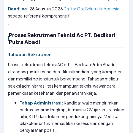
Deadline:
26 Agustus 2026
Daftar Gaji Seluruh Indonesia
sebagai referensi komprehensif
.
Proses Rekrutmen Teknisi Ac PT. Bedikari
Putra Abadi
Tahapan Rekrutmen
Proses rekrutmen Teknisi AC di PT. Bedikari Putra Abadi
dirancang untuk mengidentifikasi kandidat yang kompeten
dan memiliki potensi untuk berkembang. Tahapan meliputi
seleksi administrasi, tes kemampuan teknis, wawancara,
pemeriksaan kesehatan, dan penawaran kerja.
Tahap Administrasi:
Kandidat wajib mengirimkan
berkas lamaran lengkap, termasuk CV, ijazah, transkrip
nilai, KTP, dan dokumen pendukung lainnya. Verifikasi
dilakukan untuk memastikan kesesuaian dengan
persyaratan posisi.