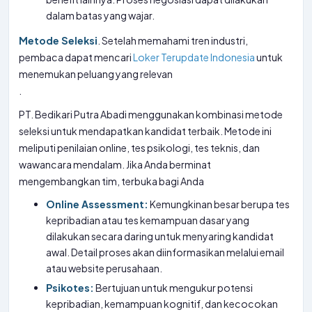
dalam batas yang wajar.
Metode Seleksi
. Setelah memahami tren industri,
pembaca dapat mencari
Loker Terupdate Indonesia
untuk
menemukan peluang yang relevan
.
PT. Bedikari Putra Abadi menggunakan kombinasi metode
seleksi untuk mendapatkan kandidat terbaik. Metode ini
meliputi penilaian online, tes psikologi, tes teknis, dan
wawancara mendalam. Jika Anda berminat
mengembangkan tim, terbuka bagi Anda
Online Assessment:
Kemungkinan besar berupa tes
kepribadian atau tes kemampuan dasar yang
dilakukan secara daring untuk menyaring kandidat
awal. Detail proses akan diinformasikan melalui email
atau website perusahaan.
Psikotes:
Bertujuan untuk mengukur potensi
kepribadian, kemampuan kognitif, dan kecocokan