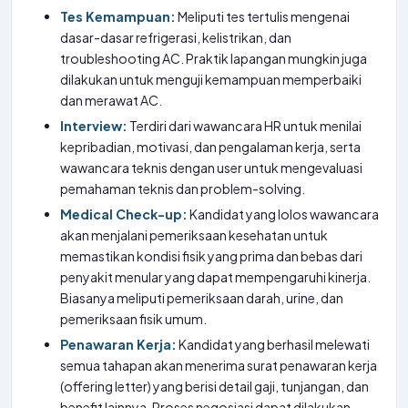
Tes Kemampuan:
Meliputi tes tertulis mengenai
dasar-dasar refrigerasi, kelistrikan, dan
troubleshooting AC. Praktik lapangan mungkin juga
dilakukan untuk menguji kemampuan memperbaiki
dan merawat AC.
Interview:
Terdiri dari wawancara HR untuk menilai
kepribadian, motivasi, dan pengalaman kerja, serta
wawancara teknis dengan user untuk mengevaluasi
pemahaman teknis dan problem-solving.
Medical Check-up:
Kandidat yang lolos wawancara
akan menjalani pemeriksaan kesehatan untuk
memastikan kondisi fisik yang prima dan bebas dari
penyakit menular yang dapat mempengaruhi kinerja.
Biasanya meliputi pemeriksaan darah, urine, dan
pemeriksaan fisik umum.
Penawaran Kerja:
Kandidat yang berhasil melewati
semua tahapan akan menerima surat penawaran kerja
(offering letter) yang berisi detail gaji, tunjangan, dan
benefit lainnya. Proses negosiasi dapat dilakukan