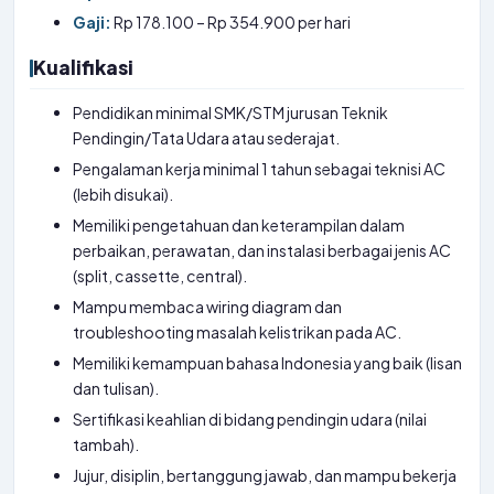
Gaji:
Rp 178.100 – Rp 354.900 per hari
Kualifikasi
Pendidikan minimal SMK/STM jurusan Teknik
Pendingin/Tata Udara atau sederajat.
Pengalaman kerja minimal 1 tahun sebagai teknisi AC
(lebih disukai).
Memiliki pengetahuan dan keterampilan dalam
perbaikan, perawatan, dan instalasi berbagai jenis AC
(split, cassette, central).
Mampu membaca wiring diagram dan
troubleshooting masalah kelistrikan pada AC.
Memiliki kemampuan bahasa Indonesia yang baik (lisan
dan tulisan).
Sertifikasi keahlian di bidang pendingin udara (nilai
tambah).
Jujur, disiplin, bertanggung jawab, dan mampu bekerja