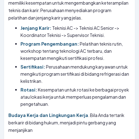
memiliki kesempatan untuk mengembangkan keterampilan
teknis dan karir. Perusahaan menyediakan program
pelatihan dan jenjang karir yang jelas.
Jenjang Karir:
Teknisi AC -> Teknisi AC Senior ->
Koordinator Teknisi -> Supervisor Teknisi.
Program Pengembangan:
Pelatihan teknis rutin,
workshop tentang teknologi AC terbaru, dan
kesempatan mengikuti sertifikasi profesi.
Sertifikasi:
Perusahaan mendukung karyawan untuk
mengikuti program sertifikasi di bidang refrigerasi dan
kelistrikan.
Rotasi:
Kesempatan untuk rotasi ke berbagai proyek
atau lokasi kerja untuk memperluas pengalaman dan
pengetahuan.
Budaya Kerja dan Lingkungan Kerja
. Bila Anda tertarik
berkarir di bidang hukum, menjadi pintu gerbang yang
menjanjikan