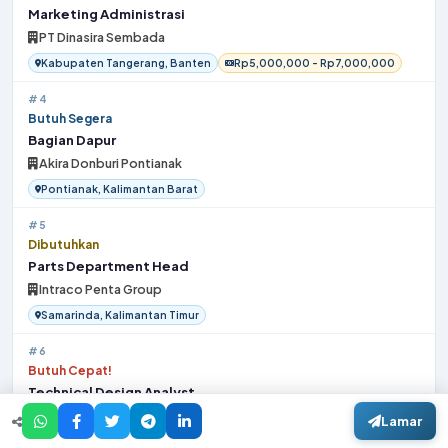
Marketing Administrasi
PT Dinasira Sembada
Kabupaten Tangerang, Banten
Rp5,000,000 - Rp7,000,000
#4
Butuh Segera
Bagian Dapur
Akira Donburi Pontianak
Pontianak, Kalimantan Barat
#5
Dibutuhkan
Parts Department Head
Intraco Penta Group
Samarinda, Kalimantan Timur
#6
Butuh Cepat!
Technical Design Analyst
PT. Trakindo Utama
Lamar
Balikpapan, Kalimantan Timur