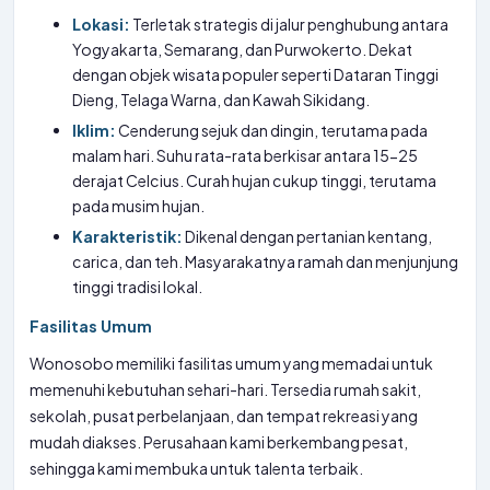
Lokasi:
Terletak strategis di jalur penghubung antara
Yogyakarta, Semarang, dan Purwokerto. Dekat
dengan objek wisata populer seperti Dataran Tinggi
Dieng, Telaga Warna, dan Kawah Sikidang.
Iklim:
Cenderung sejuk dan dingin, terutama pada
malam hari. Suhu rata-rata berkisar antara 15-25
derajat Celcius. Curah hujan cukup tinggi, terutama
pada musim hujan.
Karakteristik:
Dikenal dengan pertanian kentang,
carica, dan teh. Masyarakatnya ramah dan menjunjung
tinggi tradisi lokal.
Fasilitas Umum
Wonosobo memiliki fasilitas umum yang memadai untuk
memenuhi kebutuhan sehari-hari. Tersedia rumah sakit,
sekolah, pusat perbelanjaan, dan tempat rekreasi yang
mudah diakses. Perusahaan kami berkembang pesat,
sehingga kami membuka untuk talenta terbaik.