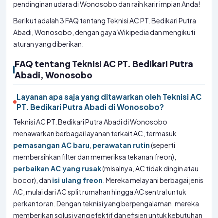
pendinginan udara di Wonosobo dan raih karir impian Anda!
Berikut adalah 3 FAQ tentang Teknisi AC PT. Bedikari Putra
Abadi, Wonosobo, dengan gaya Wikipedia dan mengikuti
aturan yang diberikan:
FAQ tentang Teknisi AC PT. Bedikari Putra
Abadi, Wonosobo
Layanan apa saja yang ditawarkan oleh Teknisi AC
PT. Bedikari Putra Abadi di Wonosobo?
Teknisi AC PT. Bedikari Putra Abadi di Wonosobo
menawarkan berbagai layanan terkait AC, termasuk
pemasangan AC baru
,
perawatan rutin
(seperti
membersihkan filter dan memeriksa tekanan freon),
perbaikan AC yang rusak
(misalnya, AC tidak dingin atau
bocor), dan
isi ulang freon
. Mereka melayani berbagai jenis
AC, mulai dari AC split rumahan hingga AC sentral untuk
perkantoran. Dengan teknisi yang berpengalaman, mereka
memberikan solusi yang efektif dan efisien untuk kebutuhan