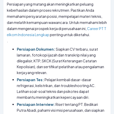
Persiapan yang matang akan meningkatkan peluang
keberhasilan dalam proses rekrutmen. Pastikan Anda
memahami persyaratan posisi, mempelajari materi teknis,
dan melatih kemampuan wawancara. Untuk memahami lebih
dalam mengenai prospek kerja di perusahaan ini,
Career PT T
elkom Indonesia Lengkap
penting untuk diketahui.
.
Persiapan Dokumen:
Siapkan CV terbaru, surat
lamaran, fotokopi ijazah dan transkrip nilai yang
dilegalisir, KTP, SKCK (Surat Keterangan Catatan
Kepolisian), dan sertifikat pelatihan atau pengalaman
kerja yang relevan.
Persiapan Tes:
Pelajari kembali dasar-dasar
refrigerasi, kelistrikan, dan troubleshooting AC.
Latihan soal-soal teknis dan psikotes dapat
membantu meningkatkan kepercayaan diri.
Persiapan Interview:
Riset tentang PT. Bedikari
Putra Abadi, pahami visi misi perusahaan, dan siapkan