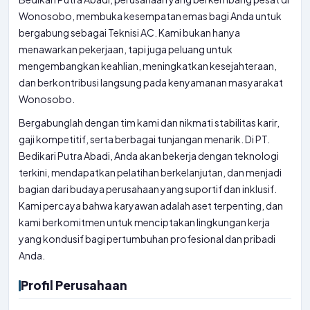
Wonosobo, membuka kesempatan emas bagi Anda untuk
bergabung sebagai Teknisi AC. Kami bukan hanya
menawarkan pekerjaan, tapi juga peluang untuk
mengembangkan keahlian, meningkatkan kesejahteraan,
dan berkontribusi langsung pada kenyamanan masyarakat
Wonosobo.
Bergabunglah dengan tim kami dan nikmati stabilitas karir,
gaji kompetitif, serta berbagai tunjangan menarik. Di PT.
Bedikari Putra Abadi, Anda akan bekerja dengan teknologi
terkini, mendapatkan pelatihan berkelanjutan, dan menjadi
bagian dari budaya perusahaan yang suportif dan inklusif.
Kami percaya bahwa karyawan adalah aset terpenting, dan
kami berkomitmen untuk menciptakan lingkungan kerja
yang kondusif bagi pertumbuhan profesional dan pribadi
Anda.
Profil Perusahaan