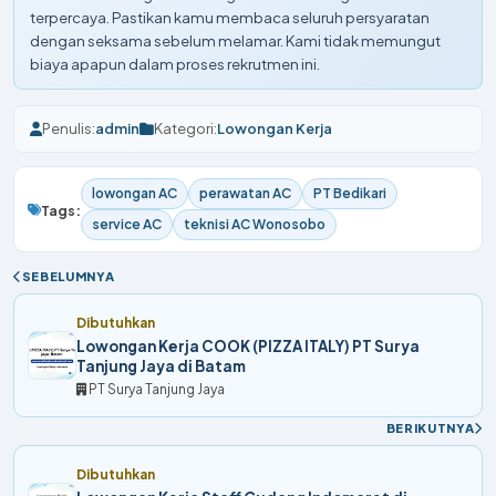
terpercaya. Pastikan kamu membaca seluruh persyaratan
dengan seksama sebelum melamar. Kami tidak memungut
biaya apapun dalam proses rekrutmen ini.
Penulis:
admin
Kategori:
Lowongan Kerja
lowongan AC
perawatan AC
PT Bedikari
Tags:
service AC
teknisi AC Wonosobo
SEBELUMNYA
Dibutuhkan
Lowongan Kerja COOK (PIZZA ITALY) PT Surya
Tanjung Jaya di Batam
PT Surya Tanjung Jaya
BERIKUTNYA
Dibutuhkan