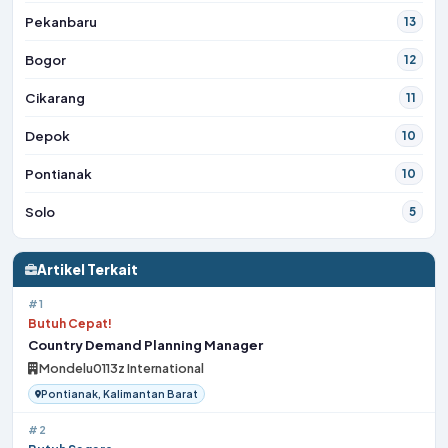
Pekanbaru
13
Bogor
12
Cikarang
11
Depok
10
Pontianak
10
Solo
5
Artikel Terkait
#1
Butuh Cepat!
Country Demand Planning Manager
Mondelu0113z International
Pontianak, Kalimantan Barat
#2