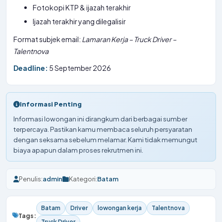
Fotokopi KTP & ijazah terakhir
Ijazah terakhir yang dilegalisir
Format subjek email:
Lamaran Kerja – Truck Driver –
Talentnova
Deadline:
5 September 2026
Informasi Penting
Informasi lowongan ini dirangkum dari berbagai sumber
terpercaya. Pastikan kamu membaca seluruh persyaratan
dengan seksama sebelum melamar. Kami tidak memungut
biaya apapun dalam proses rekrutmen ini.
Penulis:
admin
Kategori:
Batam
Batam
Driver
lowongan kerja
Talentnova
Tags:
Truck Driver