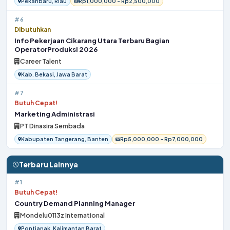
Pekanbaru, Riau
Rp1,000,000 - Rp2,500,000
#6
Dibutuhkan
Info Pekerjaan Cikarang Utara Terbaru Bagian
OperatorProduksi 2026
Career Talent
Kab. Bekasi, Jawa Barat
#7
Butuh Cepat!
Marketing Administrasi
PT Dinasira Sembada
Kabupaten Tangerang, Banten
Rp5,000,000 - Rp7,000,000
Terbaru Lainnya
#1
Butuh Cepat!
Country Demand Planning Manager
Mondelu0113z International
Pontianak, Kalimantan Barat