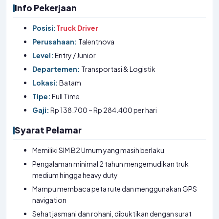
Info Pekerjaan
Posisi:
Truck Driver
Perusahaan:
Talentnova
Level:
Entry / Junior
Departemen:
Transportasi & Logistik
Lokasi:
Batam
Tipe:
Full Time
Gaji:
Rp 138.700 – Rp 284.400 per hari
Syarat Pelamar
Memiliki SIM B2 Umum yang masih berlaku
Pengalaman minimal 2 tahun mengemudikan truk
medium hingga heavy duty
Mampu membaca peta rute dan menggunakan GPS
navigation
Sehat jasmani dan rohani, dibuktikan dengan surat