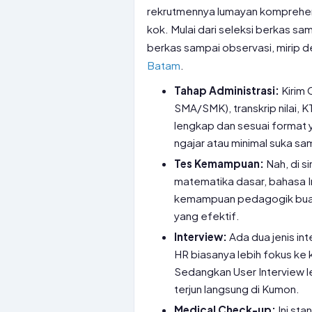
rekrutmennya lumayan komprehens
kok. Mulai dari seleksi berkas sa
berkas sampai observasi, mirip 
Batam
.
Tahap Administrasi:
Kirim 
SMA/SMK), transkrip nilai, 
lengkap dan sesuai format 
ngajar atau minimal suka sa
Tes Kemampuan:
Nah, di s
matematika dasar, bahasa In
kemampuan pedagogik buat
yang efektif.
Interview:
Ada dua jenis in
HR biasanya lebih fokus ke 
Sedangkan User Interview l
terjun langsung di Kumon.
Medical Check-up:
Ini sta