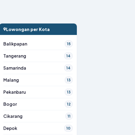
Lowongan per Kota
Balikpapan
15
Tangerang
14
Samarinda
14
Malang
13
Pekanbaru
13
Bogor
12
Cikarang
11
Depok
10