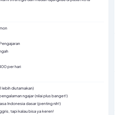
umon
Pengajaran
ngah
00 per hari
1 lebih diutamakan)
engalaman ngajar (nilai plus banget!)
a Indonesia dasar (penting nih!)
ris, tapi kalau bisa ya keren!