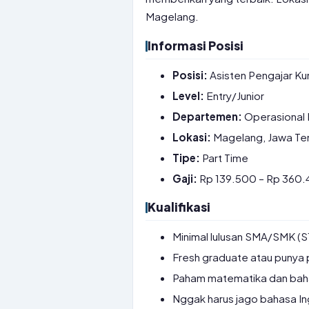
Magelang.
Informasi Posisi
Posisi:
Asisten Pengajar K
Level:
Entry/Junior
Departemen:
Operasional 
Lokasi:
Magelang, Jawa Te
Tipe:
Part Time
Gaji:
Rp 139.500 – Rp 360.4
Kualifikasi
Minimal lulusan SMA/SMK (S
Fresh graduate atau punya p
Paham matematika dan bahas
Nggak harus jago bahasa Ingg