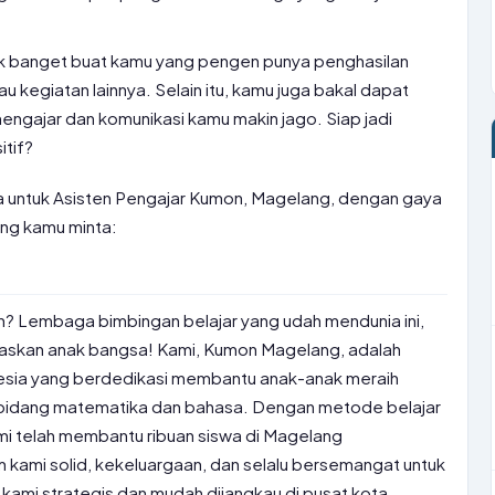
cok banget buat kamu yang pengen punya penghasilan
 kegiatan lainnya. Selain itu, kamu juga bakal dapat
l mengajar dan komunikasi kamu makin jago. Siap jadi
itif?
rja untuk Asisten Pengajar Kumon, Magelang, dengan gaya
ang kamu minta:
n? Lembaga bimbingan belajar yang udah mendunia ini,
daskan anak bangsa! Kami, Kumon Magelang, adalah
nesia yang berdedikasi membantu anak-anak meraih
bidang matematika dan bahasa. Dengan metode belajar
kami telah membantu ribuan siswa di Magelang
 kami solid, kekeluargaan, dan selalu bersemangat untuk
kami strategis dan mudah dijangkau di pusat kota