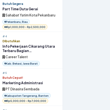
Butuh Segera
Part Time Duta Gerai
Sahabat Yatim Kota Pekanbaru
Pekanbaru, Riau
Rp1,000,000 - Rp2,500,000
#4
Dibutuhkan
Info Pekerjaan Cikarang Utara
Terbaru Bagian
OperatorProduksi 2026
Career Talent
Kab. Bekasi, Jawa Barat
#5
Butuh Cepat!
Marketing Administrasi
PT Dinasira Sembada
Kabupaten Tangerang, Banten
Rp5,000,000 - Rp7,000,000