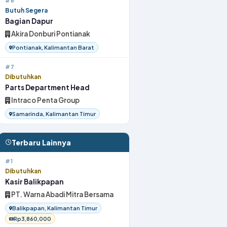
#6
Butuh Segera
Bagian Dapur
Akira Donburi Pontianak
Pontianak, Kalimantan Barat
#7
Dibutuhkan
Parts Department Head
Intraco Penta Group
Samarinda, Kalimantan Timur
Terbaru Lainnya
#1
Dibutuhkan
Kasir Balikpapan
PT. Warna Abadi Mitra Bersama
Balikpapan, Kalimantan Timur
Rp3,860,000