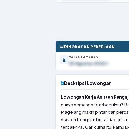
RINGKASAN PEKERJAAN
BATAS LAMARAN
20 Agustus 2026
Deskripsi Lowongan
Lowongan Kerja Asisten Pengaj
punya semangat berbagi ilmu? Ba
Magelang makin pintar dan perca
Asisten Pengajar biasa, tapi jug
terbaiknya. Gak cuma itu, kamu j