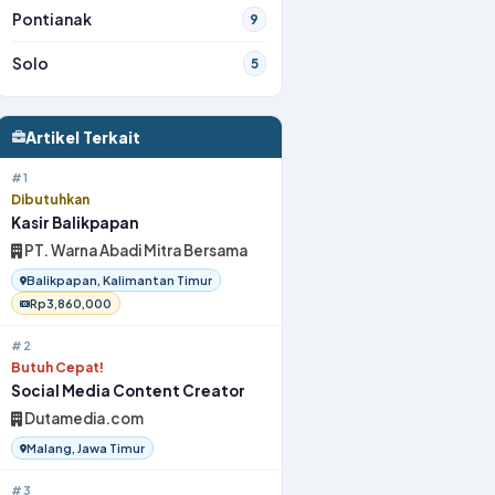
Pontianak
9
Solo
5
Artikel Terkait
#1
Dibutuhkan
Kasir Balikpapan
PT. Warna Abadi Mitra Bersama
Balikpapan, Kalimantan Timur
Rp3,860,000
#2
Butuh Cepat!
Social Media Content Creator
Dutamedia.com
Malang, Jawa Timur
#3