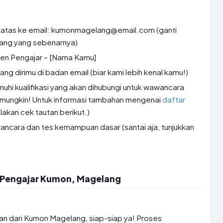
 atas ke email: kumonmagelang@email.com (ganti
ang yang sebenarnya)
ten Pengajar – [Nama Kamu]
tang dirimu di badan email (biar kami lebih kenal kamu!)
hi kualifikasi yang akan dihubungi untuk wawancara
ik mungkin! Untuk informasi tambahan mengenai
daftar
silakan cek tautan berikut.)
wancara dan tes kemampuan dasar (santai aja, tunjukkan
 Pengajar Kumon, Magelang
an dari Kumon Magelang, siap-siap ya! Proses