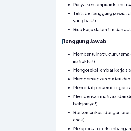
Punya kemampuan komunikas
Teliti, bertanggung jawab, 
yang baik!)
Bisa kerja dalam tim dan ada
Tanggung Jawab
Membantu instruktur utama
instruktur!)
Mengoreksi lembar kerja siswa
Mempersiapkan materi dan pe
Mencatat perkembangan sis
Memberikan motivasi dan d
belajarnya!)
Berkomunikasi dengan ora
anak)
Melaporkan perkembangan s