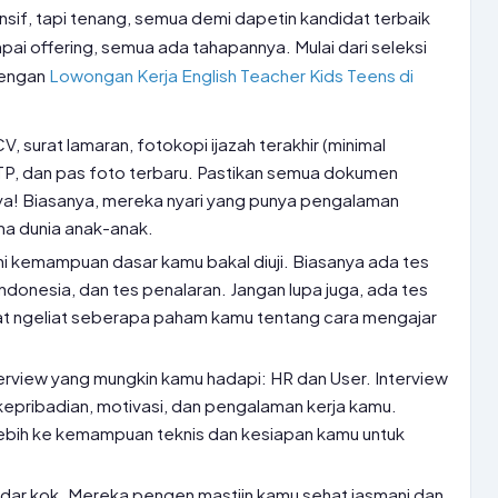
if, tapi tenang, semua demi dapetin kandidat terbaik
mpai offering, semua ada tahapannya. Mulai dari seleksi
dengan
Lowongan Kerja English Teacher Kids Teens di
CV, surat lamaran, fotokopi ijazah terakhir (minimal
KTP, dan pas foto terbaru. Pastikan semua dokumen
ya! Biasanya, mereka nyari yang punya pengalaman
ma dunia anak-anak.
ini kemampuan dasar kamu bakal diuji. Biasanya ada tes
donesia, dan tes penalaran. Jangan lupa juga, ada tes
 ngeliat seberapa paham kamu tentang cara mengajar
terview yang mungkin kamu hadapi: HR dan User. Interview
kepribadian, motivasi, dan pengalaman kerja kamu.
ebih ke kemampuan teknis dan kesiapan kamu untuk
ndar kok. Mereka pengen mastiin kamu sehat jasmani dan