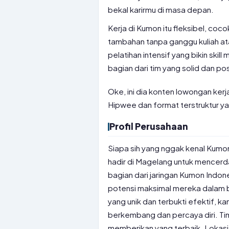
bekal karirmu di masa depan.
Kerja di Kumon itu fleksibel, co
tambahan tanpa ganggu kuliah atau
pelatihan intensif yang bikin skil
bagian dari tim yang solid dan pos
Oke, ini dia konten lowongan ke
Hipwee dan format terstruktur y
Profil Perusahaan
Siapa sih yang nggak kenal Kumo
hadir di Magelang untuk mencer
bagian dari jaringan Kumon Indo
potensi maksimal mereka dalam 
yang unik dan terbukti efektif, 
berkembang dan percaya diri. Tim
memberikan yang terbaik. Lokasi 