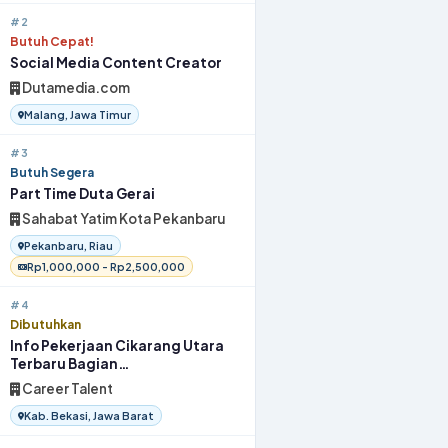
#2
Butuh Cepat!
Social Media Content Creator
Dutamedia.com
Malang, Jawa Timur
#3
Butuh Segera
Part Time Duta Gerai
Sahabat Yatim Kota Pekanbaru
Pekanbaru, Riau
Rp1,000,000 - Rp2,500,000
#4
Dibutuhkan
Info Pekerjaan Cikarang Utara
Terbaru Bagian
OperatorProduksi 2026
Career Talent
Kab. Bekasi, Jawa Barat