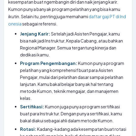
kesempatan buat ngembangin diri dan naik jenjang karir.
Kumon punya banyak program pelatihan yang bisa kamu
ikutin. Selain itu, penting juga memahami
daftar gaji PT di Ind
onesia
sebagai referensi.
Jenjang Karir:
Setelah jadi Asisten Pengajar, kamu
bisa naik jadi Instruktur, Kepala Cabang, atau bahkan
Regional Manager. Semua tergantung kinerja dan
dedikasi kamu.
Program Pengembangan:
Kumon punya program
pelatihan yang komprehensif buat para Asisten
Pengajar, mulai dari pelatihan dasar sampai pelatihan
lanjutan. Kamu bakal belajar banyak hal tentang
metode Kumon, teknik mengajar, dan manajemen
kelas.
Sertifikasi:
Kumon juga punya program sertifikasi
buat para Instruktur. Dengan punya sertifikasi, kamu
bakal diakui sebagai ahli dalam metode Kumon.
Rotasi:
Kadang-kadang ada kesempatan buat rotasi