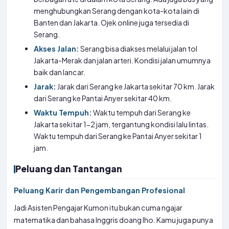
menghubungkan Serang dengan kota-kota lain di
Banten dan Jakarta. Ojek online juga tersedia di
Serang.
Akses Jalan:
Serang bisa diakses melalui jalan tol
Jakarta-Merak dan jalan arteri. Kondisi jalan umumnya
baik dan lancar.
Jarak:
Jarak dari Serang ke Jakarta sekitar 70 km. Jarak
dari Serang ke Pantai Anyer sekitar 40 km.
Waktu Tempuh:
Waktu tempuh dari Serang ke
Jakarta sekitar 1-2 jam, tergantung kondisi lalu lintas.
Waktu tempuh dari Serang ke Pantai Anyer sekitar 1
jam.
Peluang dan Tantangan
Peluang Karir dan Pengembangan Profesional
Jadi Asisten Pengajar Kumon itu bukan cuma ngajar
matematika dan bahasa Inggris doang lho. Kamu juga punya