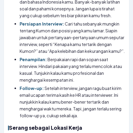
dan bahasa Indonesia kamu. Banyak-banyak latihan
soal dan pahami konsepnya. Jangan lupa istirahat
yang cukup sebelum tes biar pikiran kamu fresh.
Persiapan Interview:
Cari tahu sebanyak mungkin
tentang Kumon dan posisi yang kamu lamar. Siapin
jawaban untuk pertanyaan-pertanyaan umum seputar
interview, seperti “Kenapa kamu tertarik dengan
Kumon?” atau “Apa kelebihan dan kekurangan kamu?”.
Penampilan:
Berpakaian rapi dan sopan saat
interview. Hindari pakaian yang terlalu mencolok atau
kasual. Tunjukin kalau kamu profesional dan
menghargai kesempatan ini.
Follow-up:
Setelah interview, jangan ragu buat kirim
email ucapan terima kasih ke HR atau interviewer. Ini
nunjukkin kalau kamu bener-bener tertarik dan
menghargai waktu mereka. Tapi, jangan terlalu sering
follow-up ya, cukup sekali aja.
Serang sebagai Lokasi Kerja