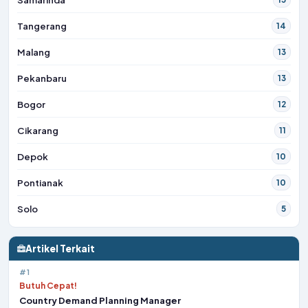
Tangerang
14
Malang
13
Pekanbaru
13
Bogor
12
Cikarang
11
Depok
10
Pontianak
10
Solo
5
Artikel Terkait
#1
Butuh Cepat!
Country Demand Planning Manager