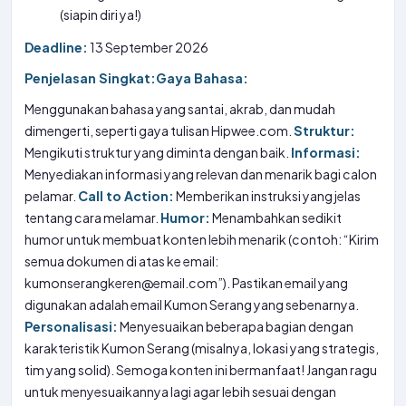
(siapin diri ya!)
Deadline:
13 September 2026
Penjelasan Singkat:
Gaya Bahasa:
Menggunakan bahasa yang santai, akrab, dan mudah
dimengerti, seperti gaya tulisan Hipwee.com.
Struktur:
Mengikuti struktur yang diminta dengan baik.
Informasi:
Menyediakan informasi yang relevan dan menarik bagi calon
pelamar.
Call to Action:
Memberikan instruksi yang jelas
tentang cara melamar.
Humor:
Menambahkan sedikit
humor untuk membuat konten lebih menarik (contoh: “Kirim
semua dokumen di atas ke email:
kumonserangkeren@email.com”). Pastikan email yang
digunakan adalah email Kumon Serang yang sebenarnya.
Personalisasi:
Menyesuaikan beberapa bagian dengan
karakteristik Kumon Serang (misalnya, lokasi yang strategis,
tim yang solid). Semoga konten ini bermanfaat! Jangan ragu
untuk menyesuaikannya lagi agar lebih sesuai dengan