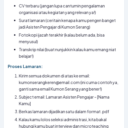
CV terbaru (jangan lupa cantumin pengalaman
organisasi atau kegiatan yang relevan ya!)
Surat lamaran (ceritain kenapa kamu pengen banget
jadi Asisten Pengajar di Kumon Serang)
Fotokopi ijazah terakhir (kalau belum ada, bisa
menyusul)
Transkrip nilai (buat nunjukkin kalau kamu emang niat
belajar!)
Proses Lamaran:
Kirim semua dokumen di atas ke email:
kumonserangkeren@email.com (ini cuma contoh ya,
ganti sama email Kumon Serang yang bener!)
Subject email: Lamaran Asisten Pengajar – [Nama
Kamu]
Berkas lamaran dijadikan satu dalam format .pdf
Kalau kamu lolos seleksi administrasi, kita bakal
hubungi kamu buat interview dan microteaching