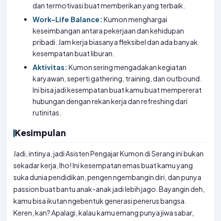
dan termotivasi buat memberikan yang terbaik.
Work-Life Balance:
Kumon menghargai
keseimbangan antara pekerjaan dan kehidupan
pribadi. Jam kerja biasanya fleksibel dan ada banyak
kesempatan buat liburan.
Aktivitas:
Kumon sering mengadakan kegiatan
karyawan, seperti gathering, training, dan outbound.
Ini bisa jadi kesempatan buat kamu buat mempererat
hubungan dengan rekan kerja dan refreshing dari
rutinitas.
Kesimpulan
Jadi, intinya, jadi Asisten Pengajar Kumon di Serang ini bukan
sekadar kerja, lho! Ini kesempatan emas buat kamu yang
suka dunia pendidikan, pengen ngembangin diri, dan punya
passion buat bantu anak-anak jadi lebih jago. Bayangin deh,
kamu bisa ikutan ngebentuk generasi penerus bangsa.
Keren, kan? Apalagi, kalau kamu emang punya jiwa sabar,