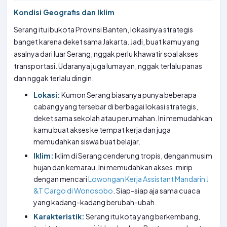
Kondisi Geografis dan Iklim
Serang itu ibukota Provinsi Banten, lokasinya strategis
banget karena deket sama Jakarta. Jadi, buat kamu yang
asalnya dari luar Serang, nggak perlu khawatir soal akses
transportasi. Udaranya juga lumayan, nggak terlalu panas
dan nggak terlalu dingin.
Lokasi:
Kumon Serang biasanya punya beberapa
cabang yang tersebar di berbagai lokasi strategis,
deket sama sekolah atau perumahan. Ini memudahkan
kamu buat akses ke tempat kerja dan juga
memudahkan siswa buat belajar.
Iklim:
Iklim di Serang cenderung tropis, dengan musim
hujan dan kemarau. Ini memudahkan akses, mirip
dengan mencari
Lowongan Kerja Assistant Mandarin J
&T Cargo di Wonosobo
. Siap-siap aja sama cuaca
yang kadang-kadang berubah-ubah.
Karakteristik:
Serang itu kota yang berkembang,