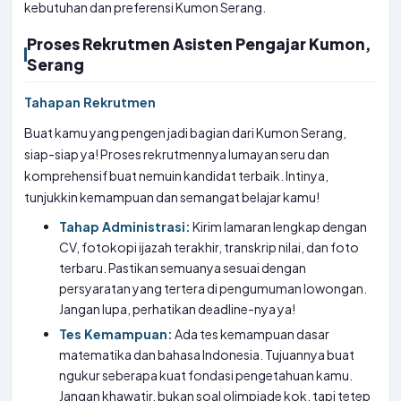
kebutuhan dan preferensi Kumon Serang.
Proses Rekrutmen Asisten Pengajar Kumon,
Serang
Tahapan Rekrutmen
Buat kamu yang pengen jadi bagian dari Kumon Serang,
siap-siap ya! Proses rekrutmennya lumayan seru dan
komprehensif buat nemuin kandidat terbaik. Intinya,
tunjukkin kemampuan dan semangat belajar kamu!
Tahap Administrasi:
Kirim lamaran lengkap dengan
CV, fotokopi ijazah terakhir, transkrip nilai, dan foto
terbaru. Pastikan semuanya sesuai dengan
persyaratan yang tertera di pengumuman lowongan.
Jangan lupa, perhatikan deadline-nya ya!
Tes Kemampuan:
Ada tes kemampuan dasar
matematika dan bahasa Indonesia. Tujuannya buat
ngukur seberapa kuat fondasi pengetahuan kamu.
Jangan khawatir, bukan soal olimpiade kok, tapi tetep