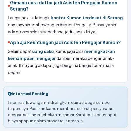
Gimana cara daftar jadi Asisten Pengajar Kumon
Serang?
Langsung aja datengin
kantor Kumon terdekat di Serang
dan tanyain soal lowongan Asisten Pengajar. Biasanya sih
ada proses seleksi sederhana, jadi siapin diri ya!
Apa aja keuntungan jadi Asisten Pengajar Kumon?
Selain dapat
uang saku
, kamu juga bisa
meningkatkan
kemampuan mengajar
dan berinteraksi dengan anak-
anak. Ilmu yang didapat juga berguna banget buat masa
depan!
Informasi Penting
Informasi lowongan ini dirangkum dari berbagai sumber
terpercaya. Pastikan kamu membaca seluruh persyaratan
dengan seksama sebelum melamar. Kami tidak memungut
biaya apapun dalam proses rekrutmen ini.