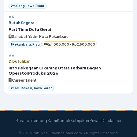
Malang, Jawa Timur
#5
Butuh Segera
Part Time Duta Gerai
Sahabat Yatim Kota Pekanbaru
Pekanbaru, Riau
Rp1,000,000 - Rp2,500,000
#6
Dibutuhkan
Info Pekerjaan Cikarang Utara Terbaru Bagian
OperatorProduksi 2026
Career Talent
Kab. Bekasi, Jawa Barat
Beranda
Tentang Kami
Kontak
Kebijakan Privasi
Disclaimer
© 2026 Publikasijurnalnasional.com. All Rights Reserved.