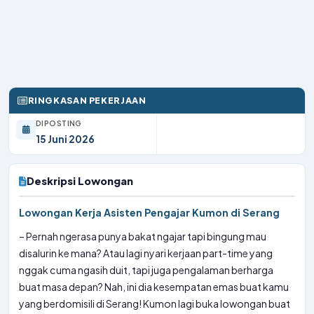
RINGKASAN PEKERJAAN
DIPOSTING
15 Juni 2026
Deskripsi Lowongan
Lowongan Kerja Asisten Pengajar Kumon di Serang
– Pernah ngerasa punya bakat ngajar tapi bingung mau
disalurin ke mana? Atau lagi nyari kerjaan part-time yang
nggak cuma ngasih duit, tapi juga pengalaman berharga
buat masa depan? Nah, ini dia kesempatan emas buat kamu
yang berdomisili di Serang! Kumon lagi buka lowongan buat