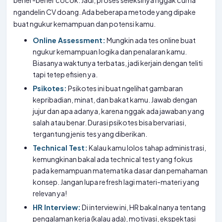
bener-bener cocok. Jadi, proses seleksinya nggak cuma
ngandelin CV doang. Ada beberapa metode yang dipake
buat ngukur kemampuan dan potensi kamu.
Online Assessment:
Mungkin ada tes online buat
ngukur kemampuan logika dan penalaran kamu.
Biasanya waktunya terbatas, jadi kerjain dengan teliti
tapi tetep efisien ya.
Psikotes:
Psikotes ini buat ngelihat gambaran
kepribadian, minat, dan bakat kamu. Jawab dengan
jujur dan apa adanya, karena nggak ada jawaban yang
salah atau benar. Durasi psikotes bisa bervariasi,
tergantung jenis tes yang diberikan.
Technical Test:
Kalau kamu lolos tahap administrasi,
kemungkinan bakal ada technical test yang fokus
pada kemampuan matematika dasar dan pemahaman
konsep. Jangan lupa refresh lagi materi-materi yang
relevan ya!
HR Interview:
Di interview ini, HR bakal nanya tentang
pengalaman kerja (kalau ada), motivasi, ekspektasi