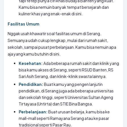
tapi tetep punya ciri khas budaya Banten yang kuat.
Kamu bisa nemuin banyak tempat bersejarah dan
kuliner khas yang enak-enak di sini.
Fasilitas Umum
Nggak usah khawatir soal fasilitas umum di Serang.
Semuanya udah cukup lengkap, mulai dari rumah sakit,
sekolah, sampai pusat perbelanjaan. Kamu bisa nemuin apa
aja yang kamu butuhin di sini.
Kesehatan:
Ada beberapa rumah sakit dan klinik yang
bisa kamu akses di Serang, seperti RSUD Banten, RS
Sari Asih Serang, dan klinik-klinik swasta lainnya.
Pendidikan:
Buat kamu yang pengen lanjutin
pendidikan, di Serang juga ada beberapa universitas
dan sekolah tinggi, seperti Universitas Sultan Ageng
Tirtayasa (Untirta) dan STIE Bina Bangsa.
Perbelanjaan:
Buat urusan belanja, kamu bisa ke
mall-mall seperti Ramayana Serang atau ke pasar
tradisional seperti Pasar Rau.