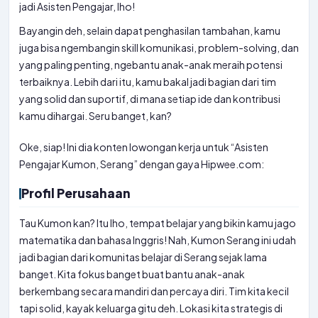
jadi Asisten Pengajar, lho!
Bayangin deh, selain dapat penghasilan tambahan, kamu
juga bisa ngembangin skill komunikasi, problem-solving, dan
yang paling penting, ngebantu anak-anak meraih potensi
terbaiknya. Lebih dari itu, kamu bakal jadi bagian dari tim
yang solid dan suportif, di mana setiap ide dan kontribusi
kamu dihargai. Seru banget, kan?
Oke, siap! Ini dia konten lowongan kerja untuk “Asisten
Pengajar Kumon, Serang” dengan gaya Hipwee.com:
Profil Perusahaan
Tau Kumon kan? Itu lho, tempat belajar yang bikin kamu jago
matematika dan bahasa Inggris! Nah, Kumon Serang ini udah
jadi bagian dari komunitas belajar di Serang sejak lama
banget. Kita fokus banget buat bantu anak-anak
berkembang secara mandiri dan percaya diri. Tim kita kecil
tapi solid, kayak keluarga gitu deh. Lokasi kita strategis di