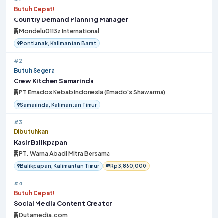
Butuh Cepat!
Country Demand Planning Manager
Mondelu0113z International
Pontianak, Kalimantan Barat
#2
Butuh Segera
Crew Kitchen Samarinda
PT Emados Kebab Indonesia (Emado's Shawarma)
Samarinda, Kalimantan Timur
#3
Dibutuhkan
Kasir Balikpapan
PT. Warna Abadi Mitra Bersama
Balikpapan, Kalimantan Timur
Rp3,860,000
#4
Butuh Cepat!
Social Media Content Creator
Dutamedia.com