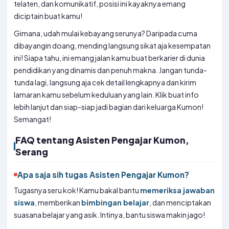
telaten, dan komunikatif, posisi ini kayaknya emang
diciptain buat kamu!
Gimana, udah mulai kebayang serunya? Daripada cuma
dibayangin doang, mending langsung sikat aja kesempatan
ini! Siapa tahu, ini emang jalan kamu buat berkarier di dunia
pendidikan yang dinamis dan penuh makna. Jangan tunda-
tunda lagi, langsung aja cek detail lengkapnya dan kirim
lamaran kamu sebelum keduluan yang lain. Klik buat info
lebih lanjut dan siap-siap jadi bagian dari keluarga Kumon!
Semangat!
FAQ tentang Asisten Pengajar Kumon,
Serang
Apa saja sih tugas Asisten Pengajar Kumon?
Tugasnya seru kok! Kamu bakal bantu
memeriksa jawaban
siswa
, memberikan
bimbingan belajar
, dan menciptakan
suasana belajar yang asik. Intinya, bantu siswa makin jago!