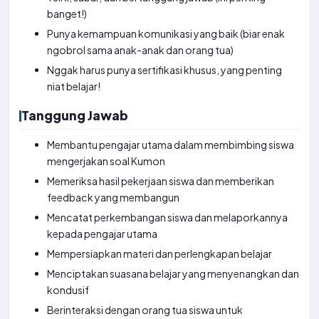
banget!)
Punya kemampuan komunikasi yang baik (biar enak
ngobrol sama anak-anak dan orang tua)
Nggak harus punya sertifikasi khusus, yang penting
niat belajar!
Tanggung Jawab
Membantu pengajar utama dalam membimbing siswa
mengerjakan soal Kumon
Memeriksa hasil pekerjaan siswa dan memberikan
feedback yang membangun
Mencatat perkembangan siswa dan melaporkannya
kepada pengajar utama
Mempersiapkan materi dan perlengkapan belajar
Menciptakan suasana belajar yang menyenangkan dan
kondusif
Berinteraksi dengan orang tua siswa untuk