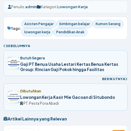
Penulis:
admin
Kategori:
Lowongan Kerja
Asisten Pengajar
bimbingan belajar
Kumon Serang
Tags:
lowongan kerja
Pendidikan Anak
SEBELUMNYA
Butuh Segera
Gaji PT Benua Usaha Lestari Kertas Benua Kertas
Group: Rincian Gaji Pokok hingga Fasilitas
BERIKUTNYA
Dibutuhkan
Lowongan Kerja Kasir Mie Gacoan di Situbondo
PT. Pesta Pora Abadi
Artikel Lainnya yang Relevan