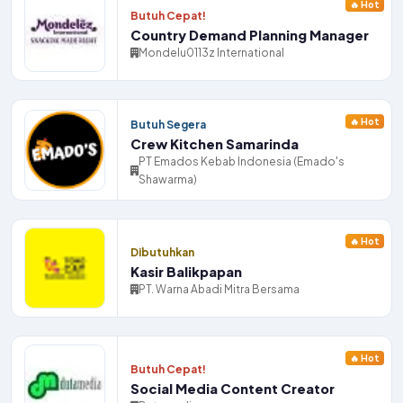
🔥 Hot
Butuh Cepat!
Country Demand Planning Manager
Mondelu0113z International
🔥 Hot
Butuh Segera
Crew Kitchen Samarinda
PT Emados Kebab Indonesia (Emado's
Shawarma)
🔥 Hot
Dibutuhkan
Kasir Balikpapan
PT. Warna Abadi Mitra Bersama
🔥 Hot
Butuh Cepat!
Social Media Content Creator