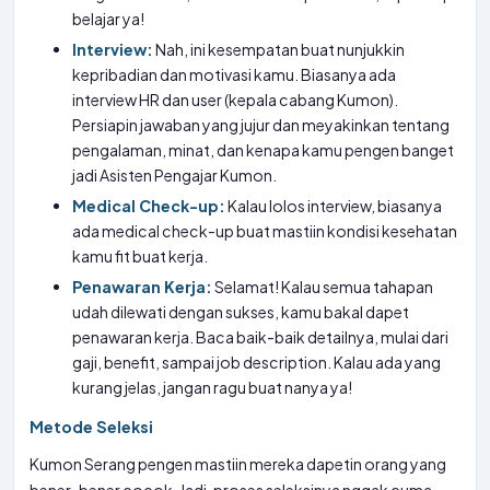
belajar ya!
Interview:
Nah, ini kesempatan buat nunjukkin
kepribadian dan motivasi kamu. Biasanya ada
interview HR dan user (kepala cabang Kumon).
Persiapin jawaban yang jujur dan meyakinkan tentang
pengalaman, minat, dan kenapa kamu pengen banget
jadi Asisten Pengajar Kumon.
Medical Check-up:
Kalau lolos interview, biasanya
ada medical check-up buat mastiin kondisi kesehatan
kamu fit buat kerja.
Penawaran Kerja:
Selamat! Kalau semua tahapan
udah dilewati dengan sukses, kamu bakal dapet
penawaran kerja. Baca baik-baik detailnya, mulai dari
gaji, benefit, sampai job description. Kalau ada yang
kurang jelas, jangan ragu buat nanya ya!
Metode Seleksi
Kumon Serang pengen mastiin mereka dapetin orang yang