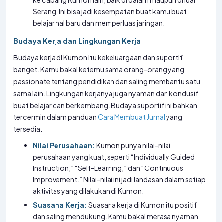
ke cabang Kumon lain, baik di dalam maupun di luar
Serang. Ini bisa jadi kesempatan buat kamu buat
belajar hal baru dan memperluas jaringan.
Budaya Kerja dan Lingkungan Kerja
Budaya kerja di Kumon itu kekeluargaan dan suportif
banget. Kamu bakal ketemu sama orang-orang yang
passionate tentang pendidikan dan saling membantu satu
sama lain. Lingkungan kerjanya juga nyaman dan kondusif
buat belajar dan berkembang. Budaya suportif ini bahkan
tercermin dalam panduan
Cara Membuat Jurnal
yang
tersedia.
Nilai Perusahaan:
Kumon punya nilai-nilai
perusahaan yang kuat, seperti “Individually Guided
Instruction,” “Self-Learning,” dan “Continuous
Improvement.” Nilai-nilai ini jadi landasan dalam setiap
aktivitas yang dilakukan di Kumon.
Suasana Kerja:
Suasana kerja di Kumon itu positif
dan saling mendukung. Kamu bakal merasa nyaman