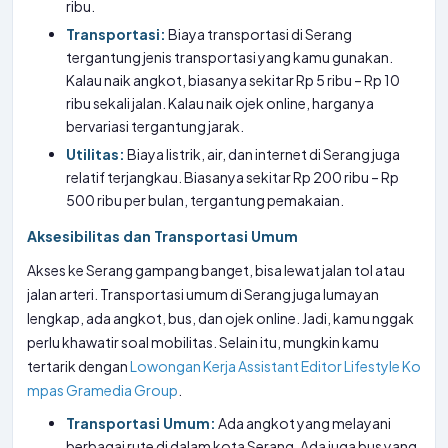
ribu.
Transportasi:
Biaya transportasi di Serang
tergantung jenis transportasi yang kamu gunakan.
Kalau naik angkot, biasanya sekitar Rp 5 ribu – Rp 10
ribu sekali jalan. Kalau naik ojek online, harganya
bervariasi tergantung jarak.
Utilitas:
Biaya listrik, air, dan internet di Serang juga
relatif terjangkau. Biasanya sekitar Rp 200 ribu – Rp
500 ribu per bulan, tergantung pemakaian.
Aksesibilitas dan Transportasi Umum
Akses ke Serang gampang banget, bisa lewat jalan tol atau
jalan arteri. Transportasi umum di Serang juga lumayan
lengkap, ada angkot, bus, dan ojek online. Jadi, kamu nggak
perlu khawatir soal mobilitas. Selain itu, mungkin kamu
tertarik dengan
Lowongan Kerja Assistant Editor Lifestyle Ko
mpas Gramedia Group
.
Transportasi Umum:
Ada angkot yang melayani
berbagai rute di dalam kota Serang. Ada juga bus yang