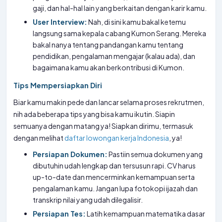
gaji, dan hal-hal lain yang berkaitan dengan karir kamu.
User Interview:
Nah, di sini kamu bakal ketemu
langsung sama kepala cabang Kumon Serang. Mereka
bakal nanya tentang pandangan kamu tentang
pendidikan, pengalaman mengajar (kalau ada), dan
bagaimana kamu akan berkontribusi di Kumon.
Tips Mempersiapkan Diri
Biar kamu makin pede dan lancar selama proses rekrutmen,
nih ada beberapa tips yang bisa kamu ikutin. Siapin
semuanya dengan matang ya! Siapkan dirimu, termasuk
dengan melihat
daftar lowongan kerja Indonesia
, ya!
Persiapan Dokumen:
Pastiin semua dokumen yang
dibutuhin udah lengkap dan tersusun rapi. CV harus
up-to-date dan mencerminkan kemampuan serta
pengalaman kamu. Jangan lupa fotokopi ijazah dan
transkrip nilai yang udah dilegalisir.
Persiapan Tes:
Latih kemampuan matematika dasar