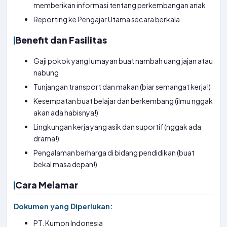
memberikan informasi tentang perkembangan anak
Reporting ke Pengajar Utama secara berkala
Benefit dan Fasilitas
Gaji pokok yang lumayan buat nambah uang jajan atau
nabung
Tunjangan transport dan makan (biar semangat kerja!)
Kesempatan buat belajar dan berkembang (ilmu nggak
akan ada habisnya!)
Lingkungan kerja yang asik dan suportif (nggak ada
drama!)
Pengalaman berharga di bidang pendidikan (buat
bekal masa depan!)
Cara Melamar
Dokumen yang Diperlukan:
PT. Kumon Indonesia