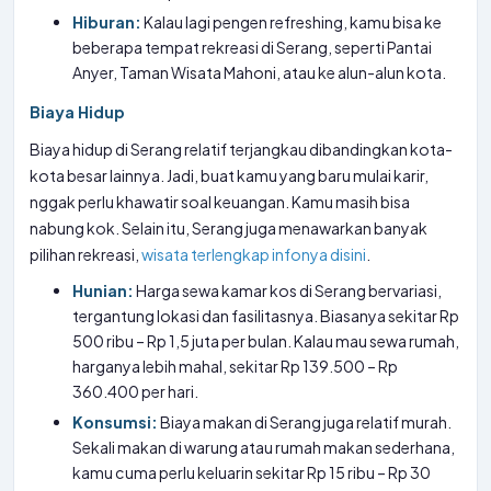
Hiburan:
Kalau lagi pengen refreshing, kamu bisa ke
beberapa tempat rekreasi di Serang, seperti Pantai
Anyer, Taman Wisata Mahoni, atau ke alun-alun kota.
Biaya Hidup
Biaya hidup di Serang relatif terjangkau dibandingkan kota-
kota besar lainnya. Jadi, buat kamu yang baru mulai karir,
nggak perlu khawatir soal keuangan. Kamu masih bisa
nabung kok. Selain itu, Serang juga menawarkan banyak
pilihan rekreasi,
wisata terlengkap infonya disini
.
Hunian:
Harga sewa kamar kos di Serang bervariasi,
tergantung lokasi dan fasilitasnya. Biasanya sekitar Rp
500 ribu – Rp 1,5 juta per bulan. Kalau mau sewa rumah,
harganya lebih mahal, sekitar Rp 139.500 – Rp
360.400 per hari.
Konsumsi:
Biaya makan di Serang juga relatif murah.
Sekali makan di warung atau rumah makan sederhana,
kamu cuma perlu keluarin sekitar Rp 15 ribu – Rp 30