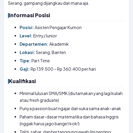
Serang, gampang dijangkau dari mana aja.
Informasi Posisi
Posisi:
Asisten Pengajar Kumon
Level:
Entry/Junior
Departemen:
Akademik
Lokasi:
Serang, Banten
Tipe:
Part Time
Gaji:
Rp 139.500 – Rp 360.400 per hari
Kualifikasi
Minimal lulusan SMA/SMK (diutamakan yang lagi kuliah
atau fresh graduate)
Punya passion buat ngajar dan suka sama anak-anak
Paham dasar-dasar matematika dan bahasa Inggris
(nggak harus jago banget kok!)
Teliti, sabar, dan bertanggung jawab (ini penting