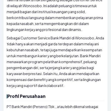
di wilayah Wonosobo. Ini adalah peluang istimewa untuk
menjadi bagian dari institusi keuangan yang solid,
berkontribusi langsung dalam memberikan pelayanan prima
kepada nasabah, serta mengembangkan diri dalam
lingkungan kerja yang profesional dan dinamis.
Sebagai Customer Service Bank Mandiri di Wonosobo, Anda
tidak hanya akan menjadi garda terdepan dalam melayani
kebutuhan nasabah, tetapi juga mendapatkan kesempatan
untuk membangun karier yang berkelanjutan. Bank Mandiri
menawarkan program pelatihan komprehensif, peluang
pengembangan diri, serta jenjang karier yang jelas bagi
karyawan berprestasi. Selain itu, Anda akan mendapatkan
kompensasi dan benefit yang kompetitif, serta lingkungan
kerja yang suportif dan kolaboratif.
Profil Perusahaan
PT Bank Mandiri (Persero) Tbk., atau lebih dikenal sebagai