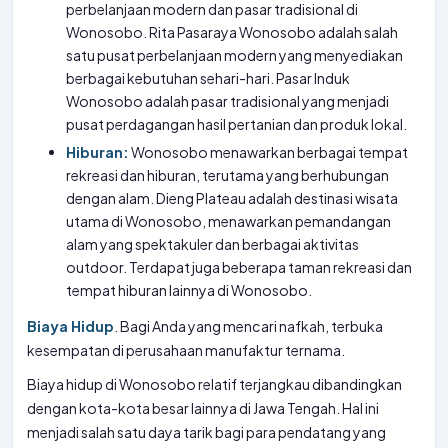
perbelanjaan modern dan pasar tradisional di
Wonosobo. Rita Pasaraya Wonosobo adalah salah
satu pusat perbelanjaan modern yang menyediakan
berbagai kebutuhan sehari-hari. Pasar Induk
Wonosobo adalah pasar tradisional yang menjadi
pusat perdagangan hasil pertanian dan produk lokal.
Hiburan:
Wonosobo menawarkan berbagai tempat
rekreasi dan hiburan, terutama yang berhubungan
dengan alam. Dieng Plateau adalah destinasi wisata
utama di Wonosobo, menawarkan pemandangan
alam yang spektakuler dan berbagai aktivitas
outdoor. Terdapat juga beberapa taman rekreasi dan
tempat hiburan lainnya di Wonosobo.
Biaya Hidup
. Bagi Anda yang mencari nafkah, terbuka
kesempatan di perusahaan manufaktur ternama.
Biaya hidup di Wonosobo relatif terjangkau dibandingkan
dengan kota-kota besar lainnya di Jawa Tengah. Hal ini
menjadi salah satu daya tarik bagi para pendatang yang