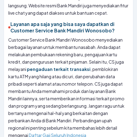
langsung. Website resmi Bank Mandiri juga menyediakan fitur
live chat yang dapat diakses untuk bantuan cepat.
Layanan apa saja yang bisa saya dapatkan di
Customer Service Bank Mandiri Wonosobo?
Customer Service Bank Mandiri Wonosobo menyediakan
berbagai layanan untuk membantu nasabah. Anda dapat
melakukan pembukaan rekening baru, pengajuan kartu
kredit, dan pengurusan terkait pinjaman. Selain itu, CS juga
melayani
pengaduan terkait transaksi
, pemblokiran
kartu ATM yang hilang atau dicuri, dan perubahan data
pribadi seperti alamat atau nomor telepon. CS juga dapat
membantu Anda memahami produk dan layanan Bank
Mandiri lainnya, serta memberikan informasi terkait promo
dan program yang sedang berlangsung. Jangan ragu untuk
bertanya mengenai hal-hal yang berkaitan dengan
perbankan Anda di Bank Mandiri. Perbandingan upah
regional ini penting sebelum kita membahas lebih detail
mengenai
Daftar Gaji Seluruh Indonesia