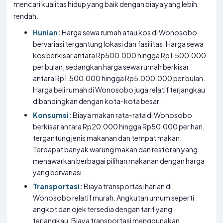
mencari kualitas hidup yang baik dengan biaya yang lebih
rendah.
Hunian:
Harga sewa rumah atau kos di Wonosobo
bervariasi tergantung lokasi dan fasilitas. Harga sewa
kos berkisar antara Rp500.000 hingga Rp1.500.000
per bulan, sedangkan harga sewa rumah berkisar
antara Rp1.500.000 hingga Rp5.000.000 per bulan.
Harga beli rumah di Wonosobo juga relatif terjangkau
dibandingkan dengan kota-kota besar.
Konsumsi:
Biaya makan rata-rata di Wonosobo
berkisar antara Rp20.000 hingga Rp50.000 per hari,
tergantung jenis makanan dan tempat makan.
Terdapat banyak warung makan dan restoran yang
menawarkan berbagai pilihan makanan dengan harga
yang bervariasi.
Transportasi:
Biaya transportasi harian di
Wonosobo relatif murah. Angkutan umum seperti
angkot dan ojek tersedia dengan tarif yang
terjangkau. Biaya transportasi menggunakan