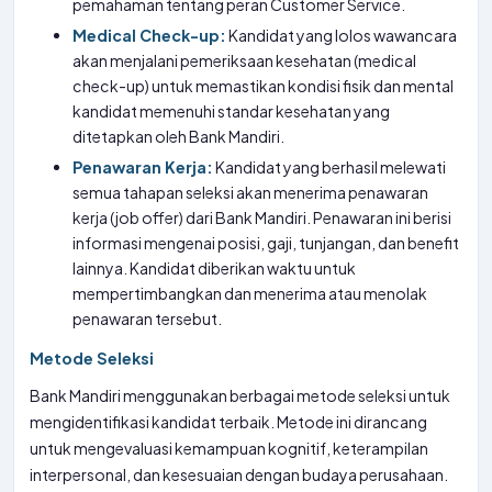
pemahaman tentang peran Customer Service.
Medical Check-up:
Kandidat yang lolos wawancara
akan menjalani pemeriksaan kesehatan (medical
check-up) untuk memastikan kondisi fisik dan mental
kandidat memenuhi standar kesehatan yang
ditetapkan oleh Bank Mandiri.
Penawaran Kerja:
Kandidat yang berhasil melewati
semua tahapan seleksi akan menerima penawaran
kerja (job offer) dari Bank Mandiri. Penawaran ini berisi
informasi mengenai posisi, gaji, tunjangan, dan benefit
lainnya. Kandidat diberikan waktu untuk
mempertimbangkan dan menerima atau menolak
penawaran tersebut.
Metode Seleksi
Bank Mandiri menggunakan berbagai metode seleksi untuk
mengidentifikasi kandidat terbaik. Metode ini dirancang
untuk mengevaluasi kemampuan kognitif, keterampilan
interpersonal, dan kesesuaian dengan budaya perusahaan.