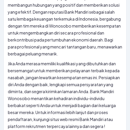
membangun hubungan yang positif dan memberikan solusi
yang efektif. Dengan reputasi Bank Mandiri sebagai salah
satu lembaga keuangan terkemuka di Indonesia, bergabung
dengan tim mereka di Wonosobo memberikan kesempatan
untuk mengembangkan diri secara profesional dan
berkontribusi pada pertumbuhan ekonomi daerah. Bagi
para profesional yang mencari tantangan baru, menawarkan
berbagai peluang menarik.
Jika Anda merasa memiliki kualifikasi yang dibutuhkan dan
bersemangat untuk memberikan pelayanan terbaik kepada
nasabah, jangan lewatkan kesempatan emas ini. Persiapkan
diri Anda dengan baik, lengkapi semua persyaratan yang
diminta, dan segera kirimkan lamaran Anda. Bank Mandiri
Wonosobo menantikan kehadiran individu-individu
berbakat seperti Anda untuk menjadi bagian dari keluarga
besar mereka. Untuk informasi lebih lanjut dan proses
pendaftaran, kunjungi situs web resmi Bank Mandiri atau
platform rekrutmen terpercaya lainnya dan segera !