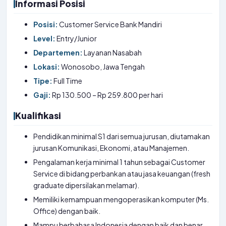
Informasi Posisi
Posisi:
Customer Service Bank Mandiri
Level:
Entry/Junior
Departemen:
Layanan Nasabah
Lokasi:
Wonosobo, Jawa Tengah
Tipe:
Full Time
Gaji:
Rp 130.500 – Rp 259.800 per hari
Kualifikasi
Pendidikan minimal S1 dari semua jurusan, diutamakan
jurusan Komunikasi, Ekonomi, atau Manajemen.
Pengalaman kerja minimal 1 tahun sebagai Customer
Service di bidang perbankan atau jasa keuangan (fresh
graduate dipersilakan melamar).
Memiliki kemampuan mengoperasikan komputer (Ms.
Office) dengan baik.
Mampu berbahasa Indonesia dengan baik dan benar,