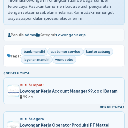
Informasi lowongan ini dirangkum dari berbagai sumber
terpercaya. Pastikan kamu membaca seluruh persyaratan
dengan seksama sebelum melamar. Kami tidak memungut
biaya apapun dalam proses rekrutmen ini.
Penulis:
admin
Kategori:
Lowongan Kerja
bank mandiri
customer service
kantor cabang
Tags:
layanan mandiri
wonosobo
SEBELUMNYA
Butuh Cepat!
Lowongan Kerja Account Manager 99.co di Batam
99.co
BERIKUTNYA
Butuh Segera
Lowongan Kerja Operator Produksi PT Mattel