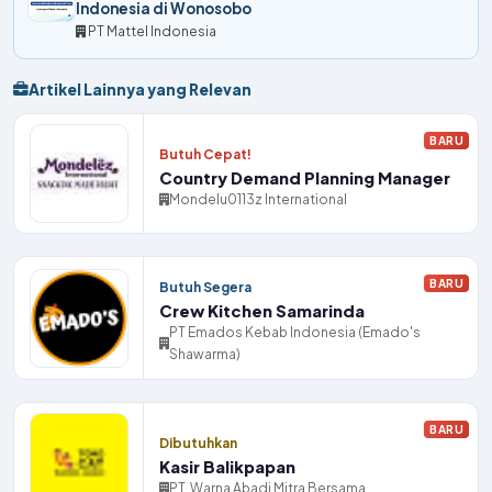
Indonesia di Wonosobo
PT Mattel Indonesia
Artikel Lainnya yang Relevan
BARU
Butuh Cepat!
Country Demand Planning Manager
Mondelu0113z International
BARU
Butuh Segera
Crew Kitchen Samarinda
PT Emados Kebab Indonesia (Emado's
Shawarma)
BARU
Dibutuhkan
Kasir Balikpapan
PT. Warna Abadi Mitra Bersama