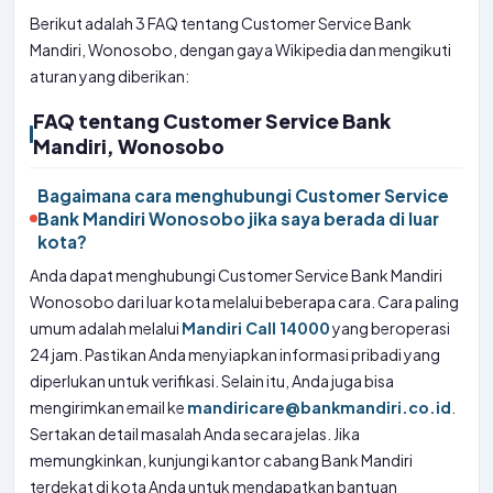
Berikut adalah 3 FAQ tentang Customer Service Bank
Mandiri, Wonosobo, dengan gaya Wikipedia dan mengikuti
aturan yang diberikan:
FAQ tentang Customer Service Bank
Mandiri, Wonosobo
Bagaimana cara menghubungi Customer Service
Bank Mandiri Wonosobo jika saya berada di luar
kota?
Anda dapat menghubungi Customer Service Bank Mandiri
Wonosobo dari luar kota melalui beberapa cara. Cara paling
umum adalah melalui
Mandiri Call 14000
yang beroperasi
24 jam. Pastikan Anda menyiapkan informasi pribadi yang
diperlukan untuk verifikasi. Selain itu, Anda juga bisa
mengirimkan email ke
mandiricare@bankmandiri.co.id
.
Sertakan detail masalah Anda secara jelas. Jika
memungkinkan, kunjungi kantor cabang Bank Mandiri
terdekat di kota Anda untuk mendapatkan bantuan