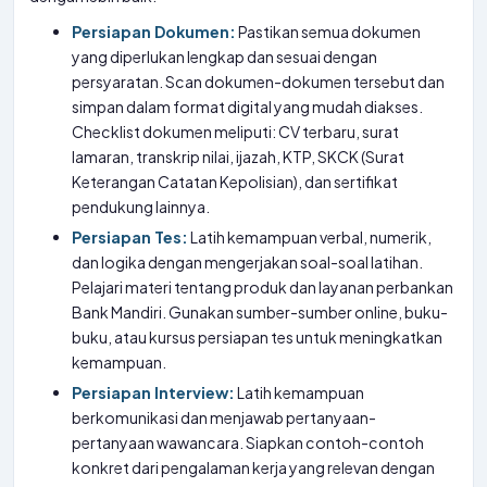
Persiapan Dokumen:
Pastikan semua dokumen
yang diperlukan lengkap dan sesuai dengan
persyaratan. Scan dokumen-dokumen tersebut dan
simpan dalam format digital yang mudah diakses.
Checklist dokumen meliputi: CV terbaru, surat
lamaran, transkrip nilai, ijazah, KTP, SKCK (Surat
Keterangan Catatan Kepolisian), dan sertifikat
pendukung lainnya.
Persiapan Tes:
Latih kemampuan verbal, numerik,
dan logika dengan mengerjakan soal-soal latihan.
Pelajari materi tentang produk dan layanan perbankan
Bank Mandiri. Gunakan sumber-sumber online, buku-
buku, atau kursus persiapan tes untuk meningkatkan
kemampuan.
Persiapan Interview:
Latih kemampuan
berkomunikasi dan menjawab pertanyaan-
pertanyaan wawancara. Siapkan contoh-contoh
konkret dari pengalaman kerja yang relevan dengan