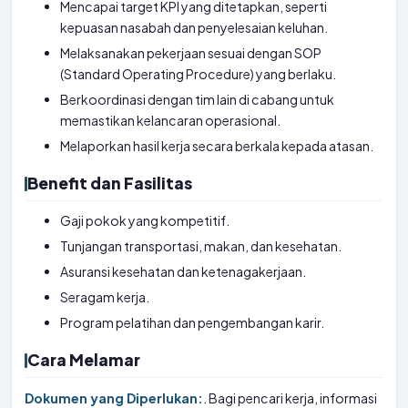
Mencapai target KPI yang ditetapkan, seperti
kepuasan nasabah dan penyelesaian keluhan.
Melaksanakan pekerjaan sesuai dengan SOP
(Standard Operating Procedure) yang berlaku.
Berkoordinasi dengan tim lain di cabang untuk
memastikan kelancaran operasional.
Melaporkan hasil kerja secara berkala kepada atasan.
Benefit dan Fasilitas
Gaji pokok yang kompetitif.
Tunjangan transportasi, makan, dan kesehatan.
Asuransi kesehatan dan ketenagakerjaan.
Seragam kerja.
Program pelatihan dan pengembangan karir.
Cara Melamar
Dokumen yang Diperlukan:
. Bagi pencari kerja, informasi