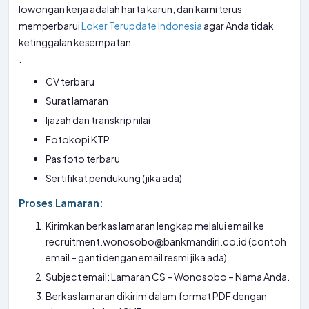
lowongan kerja adalah harta karun, dan kami terus
memperbarui
Loker Terupdate Indonesia
agar Anda tidak
ketinggalan kesempatan
.
CV terbaru
Surat lamaran
Ijazah dan transkrip nilai
Fotokopi KTP
Pas foto terbaru
Sertifikat pendukung (jika ada)
Proses Lamaran:
Kirimkan berkas lamaran lengkap melalui email ke
recruitment.wonosobo@bankmandiri.co.id (contoh
email – ganti dengan email resmi jika ada).
Subject email: Lamaran CS – Wonosobo – Nama Anda.
Berkas lamaran dikirim dalam format PDF dengan