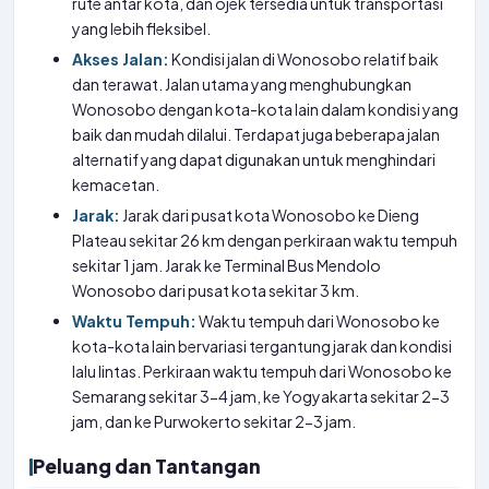
rute antar kota, dan ojek tersedia untuk transportasi
yang lebih fleksibel.
Akses Jalan:
Kondisi jalan di Wonosobo relatif baik
dan terawat. Jalan utama yang menghubungkan
Wonosobo dengan kota-kota lain dalam kondisi yang
baik dan mudah dilalui. Terdapat juga beberapa jalan
alternatif yang dapat digunakan untuk menghindari
kemacetan.
Jarak:
Jarak dari pusat kota Wonosobo ke Dieng
Plateau sekitar 26 km dengan perkiraan waktu tempuh
sekitar 1 jam. Jarak ke Terminal Bus Mendolo
Wonosobo dari pusat kota sekitar 3 km.
Waktu Tempuh:
Waktu tempuh dari Wonosobo ke
kota-kota lain bervariasi tergantung jarak dan kondisi
lalu lintas. Perkiraan waktu tempuh dari Wonosobo ke
Semarang sekitar 3-4 jam, ke Yogyakarta sekitar 2-3
jam, dan ke Purwokerto sekitar 2-3 jam.
Peluang dan Tantangan