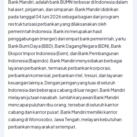
Bank Mandiri, adalah bank BUMN terbesar di Indonesia dalam
hal aset, pinjaman, dan simpanan. Bank Mandiri didirikan
pada tanggal 04 Juni 2026 sebagai bagian dari program
restrukturisasi perbankan yang dilaksanakan oleh
pemerintah Indonesia. Bank ini merupakan hasil
penggabungan (merger) dari empat bank pemerintah, yaitu
Bank Bumi Daya (BBD), Bank Dagang Negara (BDN), Bank
Ekspor Impor Indonesia (Exim), dan Bank Pembangunan
Indonesia (Bapindo). Bank Mandiri menyediakan berbagai
layanan perbankan, termasuk perbankan korporasi,
perbankan komersial, perbankan ritel, tresuri, dan layanan
keuangan lainnya. Dengan jaringan yang luas di seluruh
Indonesia dan beberapa cabang di luar negeri, Bank Mandiri
melayani jutaan nasabah. Jumlah karyawan Bank Mandiri
mencapai puluhan ribu orang, tersebar di seluruh kantor
cabang dan kantor pusat. Bank Mandiri memiliki kantor
cabang di Wonosobo, Jawa Tengah, melayani kebutuhan
perbankan masyarakat setempat.