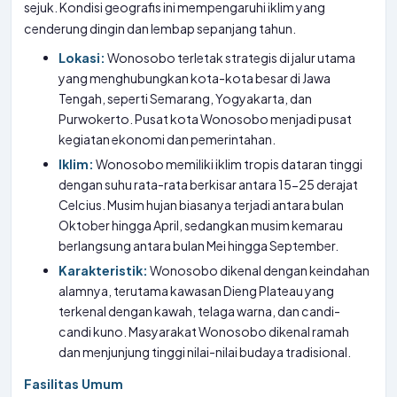
sejuk. Kondisi geografis ini mempengaruhi iklim yang
cenderung dingin dan lembap sepanjang tahun.
Lokasi:
Wonosobo terletak strategis di jalur utama
yang menghubungkan kota-kota besar di Jawa
Tengah, seperti Semarang, Yogyakarta, dan
Purwokerto. Pusat kota Wonosobo menjadi pusat
kegiatan ekonomi dan pemerintahan.
Iklim:
Wonosobo memiliki iklim tropis dataran tinggi
dengan suhu rata-rata berkisar antara 15-25 derajat
Celcius. Musim hujan biasanya terjadi antara bulan
Oktober hingga April, sedangkan musim kemarau
berlangsung antara bulan Mei hingga September.
Karakteristik:
Wonosobo dikenal dengan keindahan
alamnya, terutama kawasan Dieng Plateau yang
terkenal dengan kawah, telaga warna, dan candi-
candi kuno. Masyarakat Wonosobo dikenal ramah
dan menjunjung tinggi nilai-nilai budaya tradisional.
Fasilitas Umum