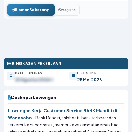
Lamar Sekarang
Bagikan
RINGKASAN PEKERJAAN
BATAS LAMARAN
DIPOSTING
25 Agustus 2026
28 Mei 2026
Deskripsi Lowongan
Lowongan Kerja Customer Service BANK Mandiri di
Wonosobo
– Bank Mandiri, salah satu bank terbesar dan
terkemuka di Indonesia, membuka kesempatan emas bagi
talenta terbaik untuk bergabung sebagai Customer Service