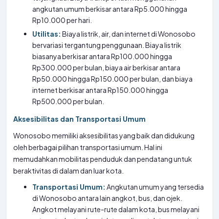
angkutan umum berkisar antara Rp5.000 hingga
Rp10.000 per hari.
Utilitas:
Biaya listrik, air, dan internet di Wonosobo
bervariasi tergantung penggunaan. Biaya listrik
biasanya berkisar antara Rp100.000 hingga
Rp300.000 per bulan, biaya air berkisar antara
Rp50.000 hingga Rp150.000 per bulan, dan biaya
internet berkisar antara Rp150.000 hingga
Rp500.000 per bulan.
Aksesibilitas dan Transportasi Umum
Wonosobo memiliki aksesibilitas yang baik dan didukung
oleh berbagai pilihan transportasi umum. Hal ini
memudahkan mobilitas penduduk dan pendatang untuk
beraktivitas di dalam dan luar kota.
Transportasi Umum:
Angkutan umum yang tersedia
di Wonosobo antara lain angkot, bus, dan ojek.
Angkot melayani rute-rute dalam kota, bus melayani