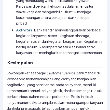
yang mendukung work-life balance karyawan.
Karyawan diberikan fleksibilitas dalam mengatur
waktu kerja dan mengambil cuti untuk menjaga
keseimbangan antara pekerjaan dan kehidupan
pribadi.
Aktivitas:
Bank Mandiri menyelenggarakan berbagai
kegiatan karyawan, seperti kegiatan olahraga,
kegiatan sosial, dan kegiatan keagamaan. Kegiatan ini
bertujuan untuk mempererat tali silaturahmi antar
karyawan dan meningkatkan semangat kebersamaan.
Kesimpulan
Lowongan kerja sebagai
Customer Service
Bank Mandiri di
Wonosobo menawarkan peluang karir yang menjanjikan
bagi individu yang berorientasi pada pelayanan, memiliki
kemampuan komunikasi yang baik, dan bersemangat untuk
berkontribusi dalam industri perbankan. Posisi ini tidak
hanya menuntut keterampilan dalam menangani pertanyaan
dan keluhan nasabah, tetapi juga kemampuan untuk