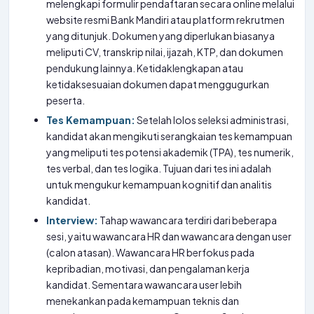
melengkapi formulir pendaftaran secara online melalui
website resmi Bank Mandiri atau platform rekrutmen
yang ditunjuk. Dokumen yang diperlukan biasanya
meliputi CV, transkrip nilai, ijazah, KTP, dan dokumen
pendukung lainnya. Ketidaklengkapan atau
ketidaksesuaian dokumen dapat menggugurkan
peserta.
Tes Kemampuan:
Setelah lolos seleksi administrasi,
kandidat akan mengikuti serangkaian tes kemampuan
yang meliputi tes potensi akademik (TPA), tes numerik,
tes verbal, dan tes logika. Tujuan dari tes ini adalah
untuk mengukur kemampuan kognitif dan analitis
kandidat.
Interview:
Tahap wawancara terdiri dari beberapa
sesi, yaitu wawancara HR dan wawancara dengan user
(calon atasan). Wawancara HR berfokus pada
kepribadian, motivasi, dan pengalaman kerja
kandidat. Sementara wawancara user lebih
menekankan pada kemampuan teknis dan