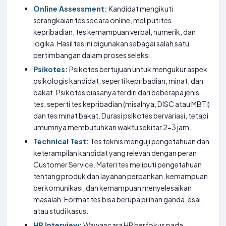
Online Assessment:
Kandidat mengikuti
serangkaian tes secara online, meliputi tes
kepribadian, tes kemampuan verbal, numerik, dan
logika. Hasil tes ini digunakan sebagai salah satu
pertimbangan dalam proses seleksi.
Psikotes:
Psikotes bertujuan untuk mengukur aspek
psikologis kandidat, seperti kepribadian, minat, dan
bakat. Psikotes biasanya terdiri dari beberapa jenis
tes, seperti tes kepribadian (misalnya, DISC atau MBTI)
dan tes minat bakat. Durasi psikotes bervariasi, tetapi
umumnya membutuhkan waktu sekitar 2-3 jam.
Technical Test:
Tes teknis menguji pengetahuan dan
keterampilan kandidat yang relevan dengan peran
Customer Service. Materi tes meliputi pengetahuan
tentang produk dan layanan perbankan, kemampuan
berkomunikasi, dan kemampuan menyelesaikan
masalah. Format tes bisa berupa pilihan ganda, esai,
atau studi kasus.
HR Interview:
Wawancara HR berfokus pada