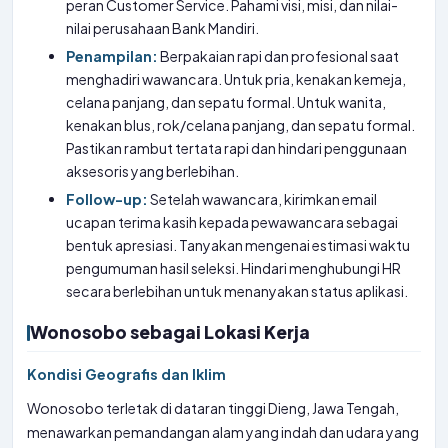
peran Customer Service. Pahami visi, misi, dan nilai-
nilai perusahaan Bank Mandiri.
Penampilan:
Berpakaian rapi dan profesional saat
menghadiri wawancara. Untuk pria, kenakan kemeja,
celana panjang, dan sepatu formal. Untuk wanita,
kenakan blus, rok/celana panjang, dan sepatu formal.
Pastikan rambut tertata rapi dan hindari penggunaan
aksesoris yang berlebihan.
Follow-up:
Setelah wawancara, kirimkan email
ucapan terima kasih kepada pewawancara sebagai
bentuk apresiasi. Tanyakan mengenai estimasi waktu
pengumuman hasil seleksi. Hindari menghubungi HR
secara berlebihan untuk menanyakan status aplikasi.
Wonosobo sebagai Lokasi Kerja
Kondisi Geografis dan Iklim
Wonosobo terletak di dataran tinggi Dieng, Jawa Tengah,
menawarkan pemandangan alam yang indah dan udara yang