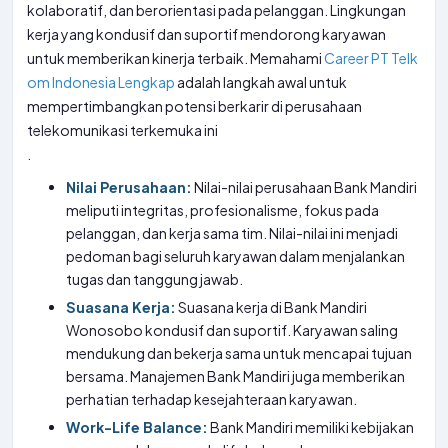
kolaboratif, dan berorientasi pada pelanggan. Lingkungan
kerja yang kondusif dan suportif mendorong karyawan
untuk memberikan kinerja terbaik. Memahami
Career PT Telk
om Indonesia Lengkap
adalah langkah awal untuk
mempertimbangkan potensi berkarir di perusahaan
telekomunikasi terkemuka ini
.
Nilai Perusahaan:
Nilai-nilai perusahaan Bank Mandiri
meliputi integritas, profesionalisme, fokus pada
pelanggan, dan kerja sama tim. Nilai-nilai ini menjadi
pedoman bagi seluruh karyawan dalam menjalankan
tugas dan tanggung jawab.
Suasana Kerja:
Suasana kerja di Bank Mandiri
Wonosobo kondusif dan suportif. Karyawan saling
mendukung dan bekerja sama untuk mencapai tujuan
bersama. Manajemen Bank Mandiri juga memberikan
perhatian terhadap kesejahteraan karyawan.
Work-Life Balance:
Bank Mandiri memiliki kebijakan