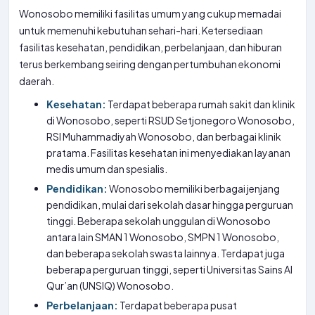
Wonosobo memiliki fasilitas umum yang cukup memadai
untuk memenuhi kebutuhan sehari-hari. Ketersediaan
fasilitas kesehatan, pendidikan, perbelanjaan, dan hiburan
terus berkembang seiring dengan pertumbuhan ekonomi
daerah.
Kesehatan:
Terdapat beberapa rumah sakit dan klinik
di Wonosobo, seperti RSUD Setjonegoro Wonosobo,
RSI Muhammadiyah Wonosobo, dan berbagai klinik
pratama. Fasilitas kesehatan ini menyediakan layanan
medis umum dan spesialis.
Pendidikan:
Wonosobo memiliki berbagai jenjang
pendidikan, mulai dari sekolah dasar hingga perguruan
tinggi. Beberapa sekolah unggulan di Wonosobo
antara lain SMAN 1 Wonosobo, SMPN 1 Wonosobo,
dan beberapa sekolah swasta lainnya. Terdapat juga
beberapa perguruan tinggi, seperti Universitas Sains Al
Qur’an (UNSIQ) Wonosobo.
Perbelanjaan:
Terdapat beberapa pusat