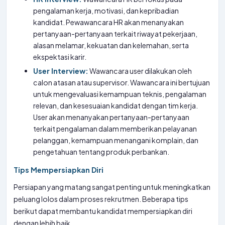
pengalaman kerja, motivasi, dan kepribadian
kandidat. Pewawancara HR akan menanyakan
pertanyaan-pertanyaan terkait riwayat pekerjaan,
alasan melamar, kekuatan dan kelemahan, serta
ekspektasi karir.
User Interview:
Wawancara user dilakukan oleh
calon atasan atau supervisor. Wawancara ini bertujuan
untuk mengevaluasi kemampuan teknis, pengalaman
relevan, dan kesesuaian kandidat dengan tim kerja.
User akan menanyakan pertanyaan-pertanyaan
terkait pengalaman dalam memberikan pelayanan
pelanggan, kemampuan menangani komplain, dan
pengetahuan tentang produk perbankan.
Tips Mempersiapkan Diri
Persiapan yang matang sangat penting untuk meningkatkan
peluang lolos dalam proses rekrutmen. Beberapa tips
berikut dapat membantu kandidat mempersiapkan diri
dengan lebih baik.