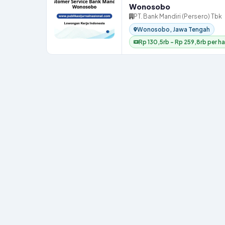
Wonosobo
PT. Bank Mandiri (Persero) Tbk
Wonosobo, Jawa Tengah
Rp 130,5rb – Rp 259,8rb per ha