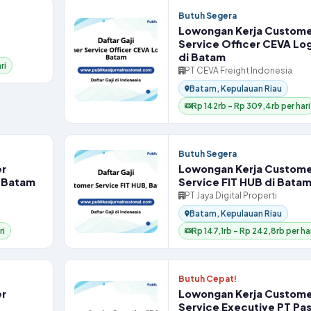
Butuh Segera
Lowongan Kerja Custome
Service Officer CEVA Log
di Batam
ri
PT CEVA Freight Indonesia
Batam, Kepulauan Riau
Rp 142rb – Rp 309,4rb per hari
Butuh Segera
er
Lowongan Kerja Custome
i Batam
Service FIT HUB di Bata
)
PT Jaya Digital Properti
Batam, Kepulauan Riau
ri
Rp 147,1rb – Rp 242,8rb per har
Butuh Cepat!
er
Lowongan Kerja Custome
Service Executive PT Pas