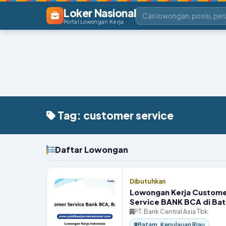
Loker Nasional
Portal Lowongan Kerja
Tag: customer service
Daftar Lowongan
Dibutuhkan
Lowongan Kerja Custom
Service BANK BCA di Ba
PT. Bank Central Asia Tbk
Batam, Kepulauan Riau