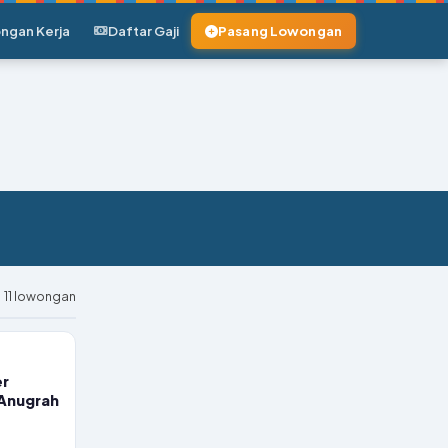
ngan Kerja
Daftar Gaji
Pasang Lowongan
11 lowongan
r
 Anugrah