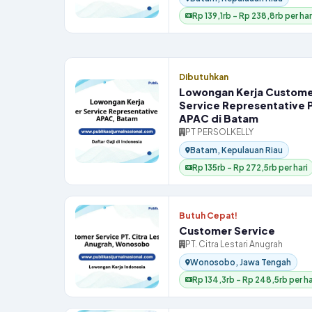
Rp 139,1rb – Rp 238,8rb per har
Dibutuhkan
Lowongan Kerja Custom
Service Representative
APAC di Batam
PT PERSOLKELLY
Batam, Kepulauan Riau
Rp 135rb – Rp 272,5rb per hari
Butuh Cepat!
Customer Service
PT. Citra Lestari Anugrah
Wonosobo, Jawa Tengah
Rp 134,3rb – Rp 248,5rb per ha