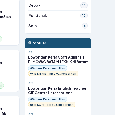
Depok
10
r
Pontianak
10
istics
Solo
5
Populer
#1
Lowongan Kerja Staff Admin PT
ELMOVAC BATAM TEKNIK di Batam
r
m
Batam, Kepulauan Riau
Rp 131,7rb – Rp 270,3rb per hari
#2
i
Lowongan Kerja English Teacher
CIE Central International
Education di Batam
Batam, Kepulauan Riau
Rp 137rb – Rp 328,1rb per hari
r
ifik
#3