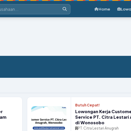
Home
Lowo
Butuh Cepat!
er
Lowongan Kerja Custome
tam
Service PT. Citra Lestari
di Wonosobo
PT. Citra Lestari Anugrah