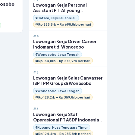
nosobo
Lowongan Kerja Personal
Assistant PT. Allyoung
International Indonesia di Batam
Batam, Kepulauan Riau
Rp 265,8rb – Rp 695,5rb per hari
#4
Lowongan Kerja Driver Career
Indomaret di Wonosobo
Wonosobo, Jawa Tengah
Rp 134,8rb – Rp 278,9rb per hari
#5
Lowongan Kerja Sales Canvasser
ISP TPM Group di Wonosobo
Wonosobo, Jawa Tengah
Rp 128,2rb – Rp 359,8rb per hari
#6
Lowongan Kerja Staf
Operasional PT ASDP Indonesia
Ferry di Kupang
Kupang, Nusa Tenggara Timur
Rp 124,4rb – Rp 283,8rb per hari