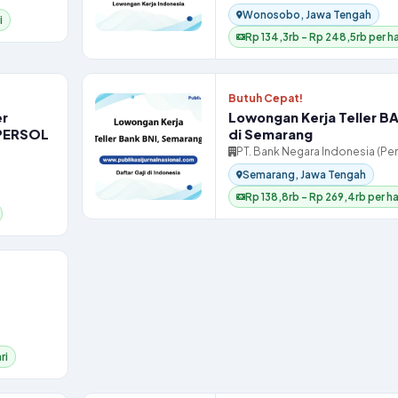
Wonosobo, Jawa Tengah
i
Rp 134,3rb – Rp 248,5rb per ha
Butuh Cepat!
er
Lowongan Kerja Teller B
 PERSOL
di Semarang
PT. Bank Negara Indonesia (Pe
Semarang, Jawa Tengah
Rp 138,8rb – Rp 269,4rb per ha
ri