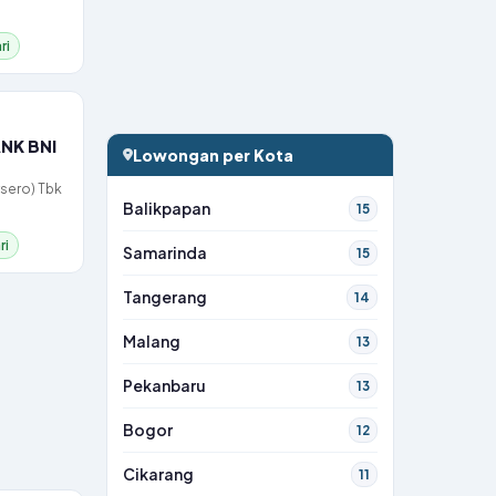
ri
ANK BNI
Lowongan per Kota
rsero) Tbk
Balikpapan
15
ri
Samarinda
15
Tangerang
14
Malang
13
Pekanbaru
13
Bogor
12
Cikarang
11