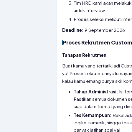
Tim HRD kami akan melakuka
untuk interview.
Proses seleksi meliputi int
Deadline:
9 September 2026
Proses Rekrutmen Custome
Tahapan Rekrutmen
Buat kamu yang tertarik jadi Cus
ya! Proses rekrutmennya lumayan p
kalau kamu emang punya skill kom
Tahap Administrasi:
Isi fo
Pastikan semua dokumen seper
siap dalam format yang dimi
Tes Kemampuan:
Bakal ada
logika, numerik, hingga tes
banyak latihan soal ya!