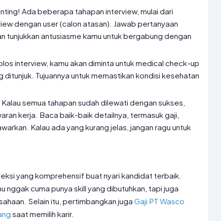
nting! Ada beberapa tahapan interview, mulai dari
view dengan user (calon atasan). Jawab pertanyaan
 dan tunjukkan antusiasme kamu untuk bergabung dengan
olos interview, kamu akan diminta untuk medical check-up
ang ditunjuk. Tujuannya untuk memastikan kondisi kesehatan
 Kalau semua tahapan sudah dilewati dengan sukses,
an kerja. Baca baik-baik detailnya, termasuk gaji,
awarkan. Kalau ada yang kurang jelas, jangan ragu untuk
ksi yang komprehensif buat nyari kandidat terbaik.
 nggak cuma punya skill yang dibutuhkan, tapi juga
ahaan. Selain itu, pertimbangkan juga
Gaji PT Wasco
ang
saat memilih karir.