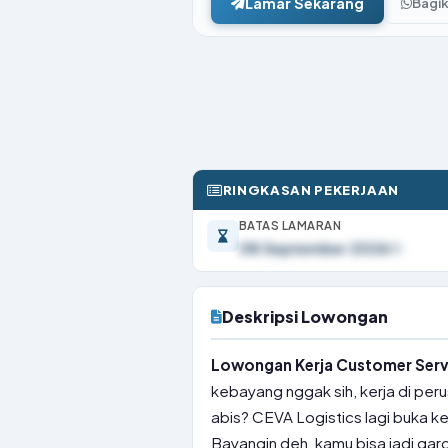
Lamar Sekarang
Bagi
RINGKASAN PEKERJAAN
BATAS LAMARAN
08 September 2026
Deskripsi Lowongan
Lowongan Kerja Customer Servi
kebayang nggak sih, kerja di peru
abis? CEVA Logistics lagi buka k
Bayangin deh, kamu bisa jadi ga