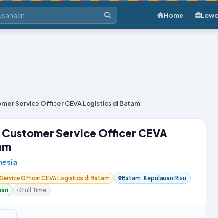
Home
Lowo
er Service Officer CEVA Logistics di Batam
 Customer Service Officer CEVA
tam
nesia
ervice Officer CEVA Logistics di Batam
Batam, Kepulauan Riau
ari
Full Time