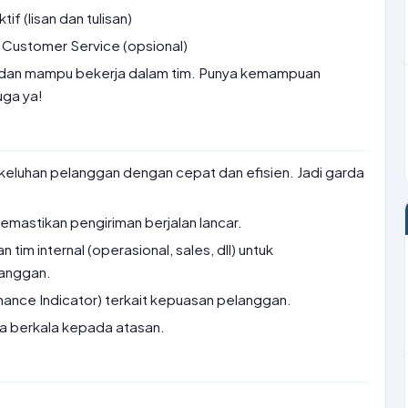
f (lisan dan tulisan)
ng Customer Service (opsional)
iti, dan mampu bekerja dalam tim. Punya kemampuan
uga ya!
eluhan pelanggan dengan cepat dan efisien. Jadi garda
astikan pengiriman berjalan lancar.
tim internal (operasional, sales, dll) untuk
langgan.
ance Indicator) terkait kepuasan pelanggan.
a berkala kepada atasan.