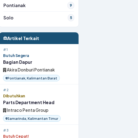
Pontianak
9
Solo
5
Artikel Terkait
#1
Butuh Segera
Bagian Dapur
Akira Donburi Pontianak
Pontianak, Kalimantan Barat
#2
Dibutuhkan
Parts Department Head
Intraco Penta Group
Samarinda, Kalimantan Timur
#3
Butuh Cepat!