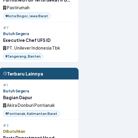
Bogor
Pastirumah
Kota Bogor, Jawa Barat
#7
Butuh Segera
Executive Chef UFS ID
PT. Unilever Indonesia Tbk
Tangerang, Banten
Terbaru Lainnya
#1
Butuh Segera
Bagian Dapur
Akira Donburi Pontianak
Pontianak, Kalimantan Barat
#2
Dibutuhkan
Parts Department Head