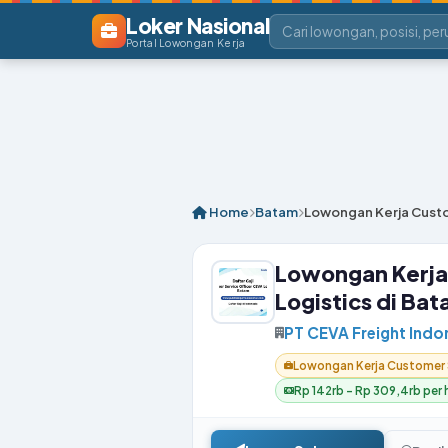
Loker Nasional
Portal Lowongan Kerja
Home
Batam
Lowongan Kerja Custom
Lowongan Kerja
Logistics di Ba
PT CEVA Freight Indo
Lowongan Kerja Customer S
Rp 142rb – Rp 309,4rb per h