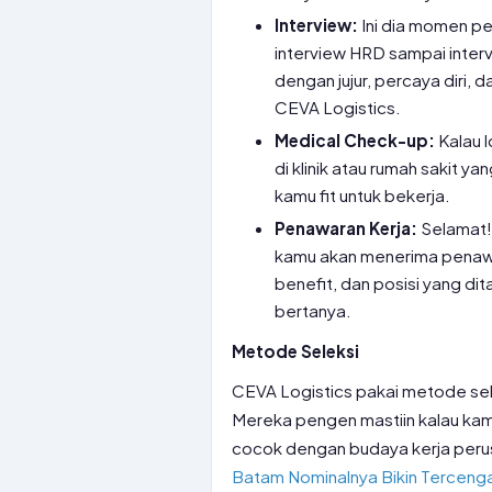
Interview:
Ini dia momen pe
interview HRD sampai inter
dengan jujur, percaya diri,
CEVA Logistics.
Medical Check-up:
Kalau l
di klinik atau rumah sakit y
kamu fit untuk bekerja.
Penawaran Kerja:
Selamat!
kamu akan menerima penawar
benefit, dan posisi yang dit
bertanya.
Metode Seleksi
CEVA Logistics pakai metode sele
Mereka pengen mastiin kalau kamu
cocok dengan budaya kerja perus
Batam Nominalnya Bikin Terceng