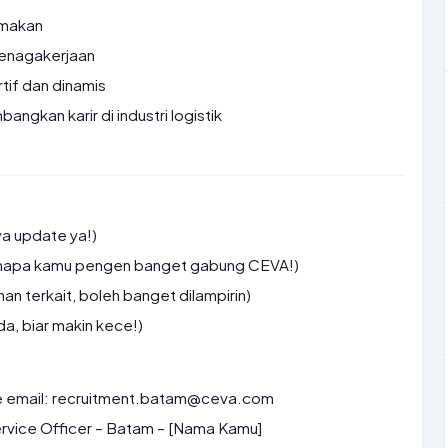
 makan
tenagakerjaan
tif dan dinamis
gkan karir di industri logistik
ya update ya!)
kenapa kamu pengen banget gabung CEVA!)
an terkait, boleh banget dilampirin)
da, biar makin kece!)
e email: recruitment.batam@ceva.com
rvice Officer – Batam – [Nama Kamu]