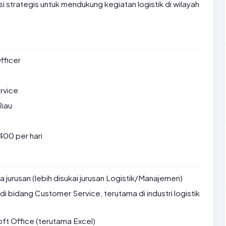
 strategis untuk mendukung kegiatan logistik di wilayah
fficer
rvice
Riau
00 per hari
a jurusan (lebih disukai jurusan Logistik/Manajemen)
di bidang Customer Service, terutama di industri logistik
t Office (terutama Excel)