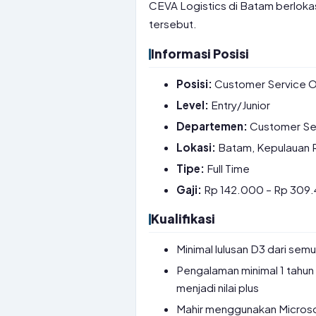
CEVA Logistics di Batam berlokasi
tersebut.
Informasi Posisi
Posisi:
Customer Service O
Level:
Entry/Junior
Departemen:
Customer Se
Lokasi:
Batam, Kepulauan 
Tipe:
Full Time
Gaji:
Rp 142.000 – Rp 309.4
Kualifikasi
Minimal lulusan D3 dari semu
Pengalaman minimal 1 tahun 
menjadi nilai plus
Mahir menggunakan Microsof