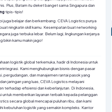
mis. Plus, Batam itu deket banget sama Singapura dan
ing
tipis-tipis!
tapi juga belajar dan berkembang. CEVA Logistics punya
 buat ningkatin skill kamu. Kesempatan buat networking
gara juga terbuka lebar. Belum lagi, lingkungan kerjanya
g bikin kamu makin jago!
haan logistik global terkemuka, hadir di Indonesia untuk
terintegrasi. Kami menghubungkan bisnis dengan pasar
asi, pergudangan, dan manajemen rantai pasok yang
dan jaringan yang luas, CEVA Logistics melayani
n terhadap efisiensi dan keberlanjutan. Di Indonesia,
asi untuk memberikan layanan terbaik kepada pelanggan
tics secara global mencapai puluhan ribu, dan kami
 kebutuhan logistik yang semakin kompleks. Kantor