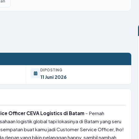
kan
DIPOSTING
11 Juni 2026
ce Officer CEVA Logistics di Batam
– Pernah
sahaan logistik global tapi lokasinya di Batam yang seru
esempatan buat kamu jadi Customer Service Officer, lho!
rda depan yang bikin pelanggan happy, sambil nambah