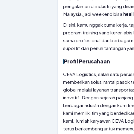
pengalaman di industri yang dina
Malaysia, jadi weekend bisa
heal
Di sini, kamu nggak cuma kerja, 
program training yang keren abis
sama profesional dari berbagai ne
suportif dan penuh tantangan yan
Profil Perusahaan
CEVA Logistics, salah satu perusa
memberikan solusi rantai pasok 
global melalui layanan transport
inovatif. Dengan sejarah panjang 
berbagai industri dengan komitme
kami memiliki tim yang berdedik
kami. Jumlah karyawan CEVA Logis
terus berkembang untuk memenuhi