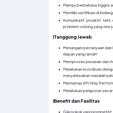
Mampu berbahasa Inggris akti
Memiliki sertifikasi di bida
Komunikatif, proaktif, tel
problem-solving yang oke j
Tanggung Jawab
Menangani pertanyaan dan k
depan yang ramah!
Memproses pesanan dan mem
Melakukan koordinasi dengan 
menyelesaikan masalah pe
Memantau KPI (Key Perform
Melakukan pelaporan secar
Benefit dan Fasilitas
Gaji pokok yang kompetitif