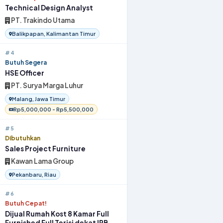
Technical Design Analyst
PT. Trakindo Utama
Balikpapan, Kalimantan Timur
#4
Butuh Segera
HSE Officer
PT. Surya Marga Luhur
Malang, Jawa Timur
Rp5,000,000 - Rp5,500,000
#5
Dibutuhkan
Sales Project Furniture
Kawan Lama Group
Pekanbaru, Riau
#6
Butuh Cepat!
Dijual Rumah Kost 8 Kamar Full
Furnished Full Terisi dekat IPB