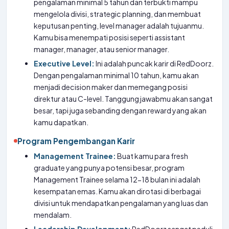
pengalaman minimal 5 tahun dan terbukti mampu
mengelola divisi, strategic planning, dan membuat
keputusan penting, level manager adalah tujuanmu.
Kamu bisa menempati posisi seperti assistant
manager, manager, atau senior manager.
Executive Level:
Ini adalah puncak karir di RedDoorz.
Dengan pengalaman minimal 10 tahun, kamu akan
menjadi decision maker dan memegang posisi
direktur atau C-level. Tanggung jawabmu akan sangat
besar, tapi juga sebanding dengan reward yang akan
kamu dapatkan.
Program Pengembangan Karir
Management Trainee:
Buat kamu para fresh
graduate yang punya potensi besar, program
Management Trainee selama 12-18 bulan ini adalah
kesempatan emas. Kamu akan dirotasi di berbagai
divisi untuk mendapatkan pengalaman yang luas dan
mendalam.