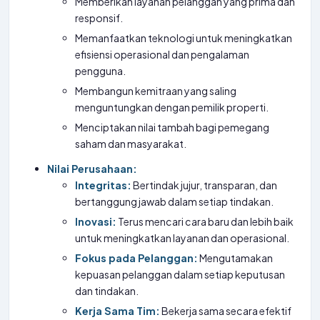
Memberikan layanan pelanggan yang prima dan
responsif.
Memanfaatkan teknologi untuk meningkatkan
efisiensi operasional dan pengalaman
pengguna.
Membangun kemitraan yang saling
menguntungkan dengan pemilik properti.
Menciptakan nilai tambah bagi pemegang
saham dan masyarakat.
Nilai Perusahaan:
Integritas:
Bertindak jujur, transparan, dan
bertanggung jawab dalam setiap tindakan.
Inovasi:
Terus mencari cara baru dan lebih baik
untuk meningkatkan layanan dan operasional.
Fokus pada Pelanggan:
Mengutamakan
kepuasan pelanggan dalam setiap keputusan
dan tindakan.
Kerja Sama Tim:
Bekerja sama secara efektif