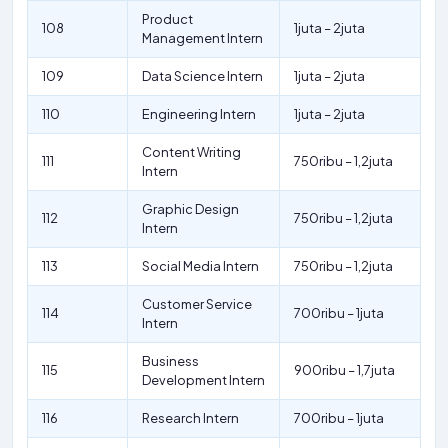
Product
108
1juta – 2juta
Management Intern
109
Data Science Intern
1juta – 2juta
110
Engineering Intern
1juta – 2juta
Content Writing
111
750ribu – 1,2juta
Intern
Graphic Design
112
750ribu – 1,2juta
Intern
113
Social Media Intern
750ribu – 1,2juta
Customer Service
114
700ribu – 1juta
Intern
Business
115
900ribu – 1,7juta
Development Intern
116
Research Intern
700ribu – 1juta