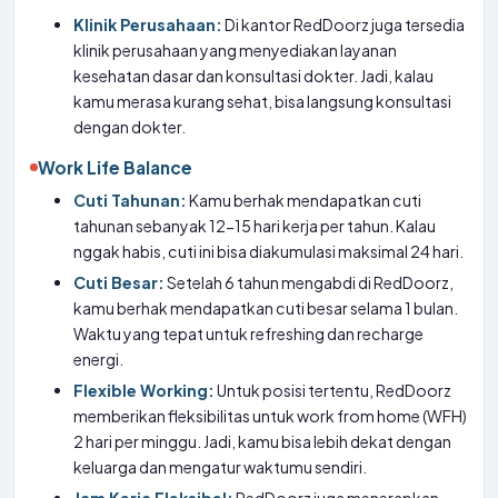
Klinik Perusahaan:
Di kantor RedDoorz juga tersedia
klinik perusahaan yang menyediakan layanan
kesehatan dasar dan konsultasi dokter. Jadi, kalau
kamu merasa kurang sehat, bisa langsung konsultasi
dengan dokter.
Work Life Balance
Cuti Tahunan:
Kamu berhak mendapatkan cuti
tahunan sebanyak 12-15 hari kerja per tahun. Kalau
nggak habis, cuti ini bisa diakumulasi maksimal 24 hari.
Cuti Besar:
Setelah 6 tahun mengabdi di RedDoorz,
kamu berhak mendapatkan cuti besar selama 1 bulan.
Waktu yang tepat untuk refreshing dan recharge
energi.
Flexible Working:
Untuk posisi tertentu, RedDoorz
memberikan fleksibilitas untuk work from home (WFH)
2 hari per minggu. Jadi, kamu bisa lebih dekat dengan
keluarga dan mengatur waktumu sendiri.