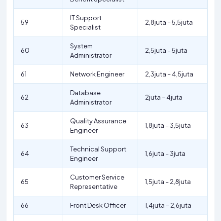
IT Support
59
2,8juta – 5,5juta
Specialist
System
60
2,5juta – 5juta
Administrator
61
Network Engineer
2,3juta – 4,5juta
Database
62
2juta – 4juta
Administrator
Quality Assurance
63
1,8juta – 3,5juta
Engineer
Technical Support
64
1,6juta – 3juta
Engineer
Customer Service
65
1,5juta – 2,8juta
Representative
66
Front Desk Officer
1,4juta – 2,6juta