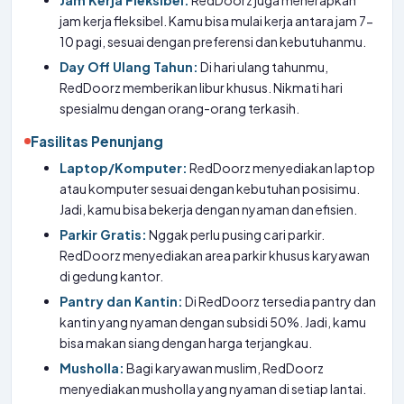
Jam Kerja Fleksibel:
RedDoorz juga menerapkan
jam kerja fleksibel. Kamu bisa mulai kerja antara jam 7-
10 pagi, sesuai dengan preferensi dan kebutuhanmu.
Day Off Ulang Tahun:
Di hari ulang tahunmu,
RedDoorz memberikan libur khusus. Nikmati hari
spesialmu dengan orang-orang terkasih.
Fasilitas Penunjang
Laptop/Komputer:
RedDoorz menyediakan laptop
atau komputer sesuai dengan kebutuhan posisimu.
Jadi, kamu bisa bekerja dengan nyaman dan efisien.
Parkir Gratis:
Nggak perlu pusing cari parkir.
RedDoorz menyediakan area parkir khusus karyawan
di gedung kantor.
Pantry dan Kantin:
Di RedDoorz tersedia pantry dan
kantin yang nyaman dengan subsidi 50%. Jadi, kamu
bisa makan siang dengan harga terjangkau.
Musholla:
Bagi karyawan muslim, RedDoorz
menyediakan musholla yang nyaman di setiap lantai.