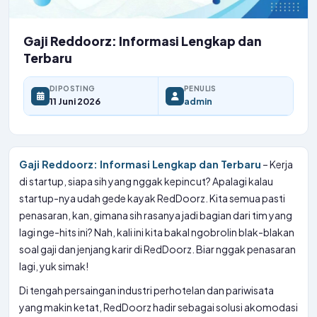
Gaji Reddoorz: Informasi Lengkap dan
Terbaru
DIPOSTING
PENULIS
11 Juni 2026
admin
Gaji Reddoorz: Informasi Lengkap dan Terbaru
– Kerja
di startup, siapa sih yang nggak kepincut? Apalagi kalau
startup-nya udah gede kayak RedDoorz. Kita semua pasti
penasaran, kan, gimana sih rasanya jadi bagian dari tim yang
lagi nge-hits ini? Nah, kali ini kita bakal ngobrolin blak-blakan
soal gaji dan jenjang karir di RedDoorz. Biar nggak penasaran
lagi, yuk simak!
Di tengah persaingan industri perhotelan dan pariwisata
yang makin ketat, RedDoorz hadir sebagai solusi akomodasi