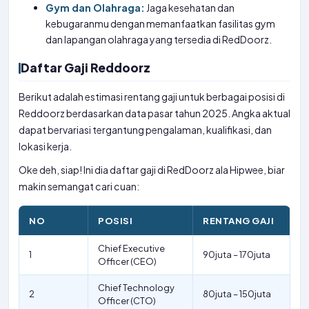
Gym dan Olahraga:
Jaga kesehatan dan
kebugaranmu dengan memanfaatkan fasilitas gym
dan lapangan olahraga yang tersedia di RedDoorz.
Daftar Gaji Reddoorz
Berikut adalah estimasi rentang gaji untuk berbagai posisi di
Reddoorz berdasarkan data pasar tahun 2025. Angka aktual
dapat bervariasi tergantung pengalaman, kualifikasi, dan
lokasi kerja.
Oke deh, siap! Ini dia daftar gaji di RedDoorz ala Hipwee, biar
makin semangat cari cuan:
NO
POSISI
RENTANG GAJI
Chief Executive
1
90juta – 170juta
Officer (CEO)
Chief Technology
2
80juta – 150juta
Officer (CTO)