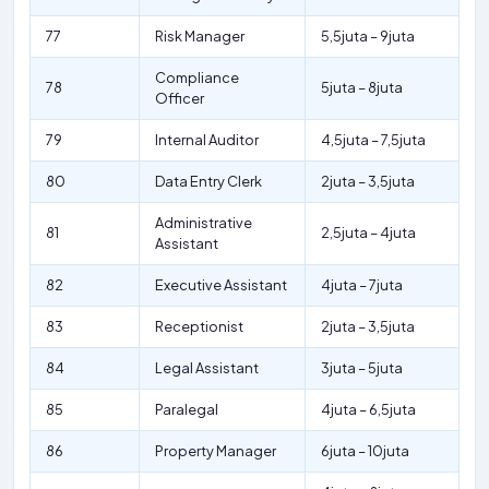
77
Risk Manager
5,5juta – 9juta
Compliance
78
5juta – 8juta
Officer
79
Internal Auditor
4,5juta – 7,5juta
80
Data Entry Clerk
2juta – 3,5juta
Administrative
81
2,5juta – 4juta
Assistant
82
Executive Assistant
4juta – 7juta
83
Receptionist
2juta – 3,5juta
84
Legal Assistant
3juta – 5juta
85
Paralegal
4juta – 6,5juta
86
Property Manager
6juta – 10juta