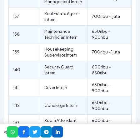
Management Intern
Real Estate Agent
137
700ribu – 1juta
Intern
Maintenance
650ribu –
138
Technician Intern
900ribu
Housekeeping
139
700ribu – 1juta
Supervisor Intern
Security Guard
600ribu –
140
Intern
850ribu
650ribu –
141
Driver Intern
900ribu
650ribu –
142
Concierge Intern
900ribu
Room Attendant
600ribu –
143
Intern
850ribu
Laundry Attendant
600ribu –