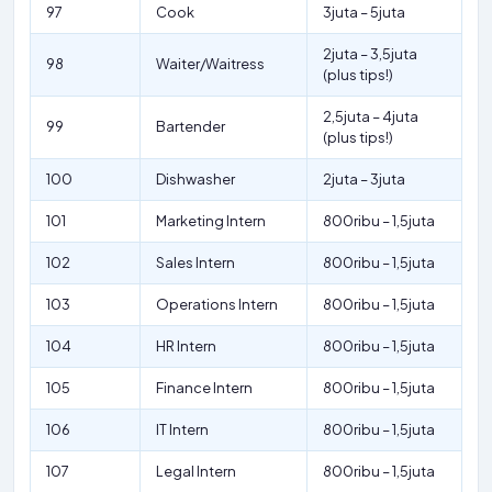
97
Cook
3juta – 5juta
2juta – 3,5juta
98
Waiter/Waitress
(plus tips!)
2,5juta – 4juta
99
Bartender
(plus tips!)
100
Dishwasher
2juta – 3juta
101
Marketing Intern
800ribu – 1,5juta
102
Sales Intern
800ribu – 1,5juta
103
Operations Intern
800ribu – 1,5juta
104
HR Intern
800ribu – 1,5juta
105
Finance Intern
800ribu – 1,5juta
106
IT Intern
800ribu – 1,5juta
107
Legal Intern
800ribu – 1,5juta