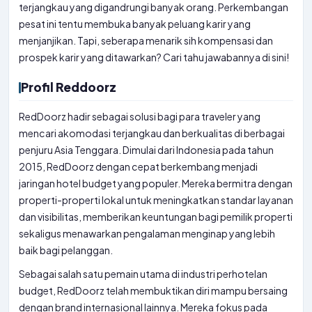
terjangkau yang digandrungi banyak orang. Perkembangan
pesat ini tentu membuka banyak peluang karir yang
menjanjikan. Tapi, seberapa menarik sih kompensasi dan
prospek karir yang ditawarkan? Cari tahu jawabannya di sini!
Profil Reddoorz
RedDoorz hadir sebagai solusi bagi para traveler yang
mencari akomodasi terjangkau dan berkualitas di berbagai
penjuru Asia Tenggara. Dimulai dari Indonesia pada tahun
2015, RedDoorz dengan cepat berkembang menjadi
jaringan hotel budget yang populer. Mereka bermitra dengan
properti-properti lokal untuk meningkatkan standar layanan
dan visibilitas, memberikan keuntungan bagi pemilik properti
sekaligus menawarkan pengalaman menginap yang lebih
baik bagi pelanggan.
Sebagai salah satu pemain utama di industri perhotelan
budget, RedDoorz telah membuktikan diri mampu bersaing
dengan brand internasional lainnya. Mereka fokus pada