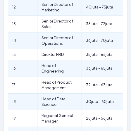
Senior Director of
12
40juta – 75juta
Marketing
Senior Director of
13
38juta – 72juta
Sales
Senior Director of
14
36juta – 70juta
Operations
15
Direktur HRD
35juta – 68juta
Head of
16
33juta – 65juta
Engineering
Head of Product
17
32juta – 63juta
Management
Head of Data
18
30juta – 60juta
Science
Regional General
19
28juta – 58juta
Manager