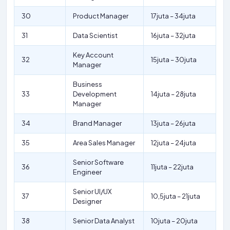
30
Product Manager
17juta – 34juta
31
Data Scientist
16juta – 32juta
Key Account
32
15juta – 30juta
Manager
Business
33
Development
14juta – 28juta
Manager
34
Brand Manager
13juta – 26juta
35
Area Sales Manager
12juta – 24juta
Senior Software
36
11juta – 22juta
Engineer
Senior UI/UX
37
10,5juta – 21juta
Designer
38
Senior Data Analyst
10juta – 20juta