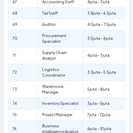
67
Accounting Staff
4juta – 7juta
68
Tax Staff
3,8juta – 6,5juta
69
Auditor
4,5juta – 7,5juta
Procurement
70
3,5juta – 6juta
Specialist
Supply Chain
71
4juta – 7juta
Analyst
Logistics
72
3,3juta – 5,5juta
Coordinator
Warehouse
73
5juta – 8juta
Manager
74
Inventory Specialist
3juta – 5juta
75
Project Manager
7juta – 12juta
Business
76
6juta – 10juta
Intelligence Analyst