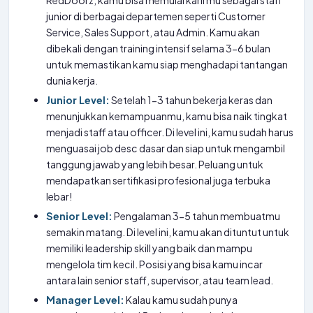
RedDoorz, kamu bisa memulai karirmu sebagai staff
junior di berbagai departemen seperti Customer
Service, Sales Support, atau Admin. Kamu akan
dibekali dengan training intensif selama 3-6 bulan
untuk memastikan kamu siap menghadapi tantangan
dunia kerja.
Junior Level:
Setelah 1-3 tahun bekerja keras dan
menunjukkan kemampuanmu, kamu bisa naik tingkat
menjadi staff atau officer. Di level ini, kamu sudah harus
menguasai job desc dasar dan siap untuk mengambil
tanggung jawab yang lebih besar. Peluang untuk
mendapatkan sertifikasi profesional juga terbuka
lebar!
Senior Level:
Pengalaman 3-5 tahun membuatmu
semakin matang. Di level ini, kamu akan dituntut untuk
memiliki leadership skill yang baik dan mampu
mengelola tim kecil. Posisi yang bisa kamu incar
antara lain senior staff, supervisor, atau team lead.
Manager Level:
Kalau kamu sudah punya