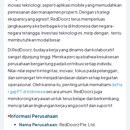
inovasi teknologi, seperti aplikasi mobile yang memudahkan
pemesanan dan manajemen properti. Dengan strategi
ekspansi yang agresif, RedDoorz terus memperluas
jangkauannya ke berbagai kota di Indonesia dan negara-
negara tetangga. Investasi teknologi ini, mirip dengan
, tentu
membutuhkan modal besar.
Di RedDoorz, budaya kerja yang dinamis dan kolaboratif
sangat dijunjung tinggi. Mereka percaya bahwa kesuksesan
perusahaan bergantung pada kontribusi setiap individu.
Nilai-nilai seperti integritas, inovasi, fokus pada pelanggan,
dan semangat tim menjadi landasan dalam setiap kegiatan
operasional. Oleh karena itu, penting untuk memahami
dafta
r gaji PT di Indonesia
secara umum. RedDoorz juga
mendorong karyawan untuk terus belajar dan berkembang,
menciptakan lingkungan kerja yang positif dan suportif.
Informasi Perusahaan
Nama Perusahaan:
RedDoorz Pte. Ltd.