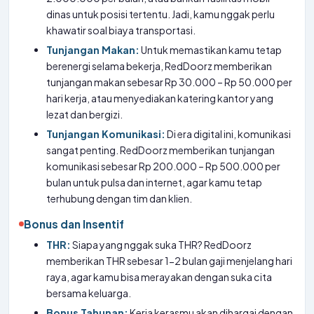
dinas untuk posisi tertentu. Jadi, kamu nggak perlu
khawatir soal biaya transportasi.
Tunjangan Makan:
Untuk memastikan kamu tetap
berenergi selama bekerja, RedDoorz memberikan
tunjangan makan sebesar Rp 30.000 – Rp 50.000 per
hari kerja, atau menyediakan katering kantor yang
lezat dan bergizi.
Tunjangan Komunikasi:
Di era digital ini, komunikasi
sangat penting. RedDoorz memberikan tunjangan
komunikasi sebesar Rp 200.000 – Rp 500.000 per
bulan untuk pulsa dan internet, agar kamu tetap
terhubung dengan tim dan klien.
Bonus dan Insentif
THR:
Siapa yang nggak suka THR? RedDoorz
memberikan THR sebesar 1-2 bulan gaji menjelang hari
raya, agar kamu bisa merayakan dengan suka cita
bersama keluarga.
Bonus Tahunan:
Kerja kerasmu akan dihargai dengan