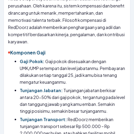
perusahaan. Oleh karena itu, sistem kompensasi dan benefit
dirancang untuk menarik, mempertahankan, dan
memotivasi talenta terbaik. Filosofi kompensasi di
RedDoorz adalah memberikan penghargaan yang adil dan
kompetitif berdasarkan kinerja, pengalaman, dan kontribusi
karyawan.
Komponen Gaji
Gaji Pokok:
Gaji pokok disesuaikan dengan
UMK/UMP setempat dan level jabatanmu. Pembayaran
dilakukan setiap tanggal 25, jadi kamu bisa tenang
mengatur keuanganmu.
Tunjangan Jabatan:
Tunjangan jabatan berkisar
antara 20-50% dari gaji pokok, tergantung pada level
dan tanggung jawab yang kamu emban. Semakin
tinggi posisimu, semakin besar tunjanganmu.
Tunjangan Transport:
RedDoorz memberikan
tunjangan transport sebesar Rp 500.000 – Rp
2.000.000 per bulan, atau bahkan fasilitas mobil