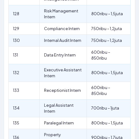
Risk Management
128
800ribu – 1,5juta
Intern
129
Compliance Intern
750ribu – 1,2juta
130
Internal Audit Intern
750ribu – 1,2juta
600ribu –
131
Data Entry Intern
850ribu
Executive Assistant
132
800ribu – 1,5juta
Intern
600ribu –
133
Receptionist Intern
850ribu
Legal Assistant
134
700ribu – 1juta
Intern
135
Paralegal Intern
800ribu – 1,5juta
Property
136
900ribu – 1,7juta