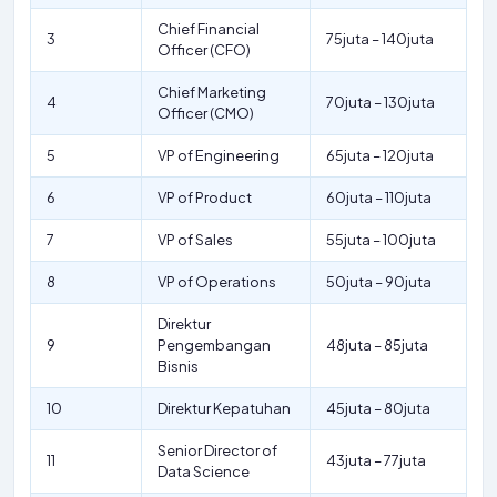
Chief Financial
3
75juta – 140juta
Officer (CFO)
Chief Marketing
4
70juta – 130juta
Officer (CMO)
5
VP of Engineering
65juta – 120juta
6
VP of Product
60juta – 110juta
7
VP of Sales
55juta – 100juta
8
VP of Operations
50juta – 90juta
Direktur
9
Pengembangan
48juta – 85juta
Bisnis
10
Direktur Kepatuhan
45juta – 80juta
Senior Director of
11
43juta – 77juta
Data Science