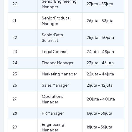
Senior Engineering
20
27juta – 55juta
Manager
Senior Product
21
26juta – 53juta
Manager
Senior Data
22
25juta – 50juta
Scientist
23
Legal Counsel
24juta – 48juta
24
Finance Manager
23juta – 46juta
25
Marketing Manager
22juta – 44juta
26
Sales Manager
21juta – 42juta
Operations
27
20juta – 40juta
Manager
28
HR Manager
19juta – 38juta
Engineering
29
18juta – 36juta
Manager