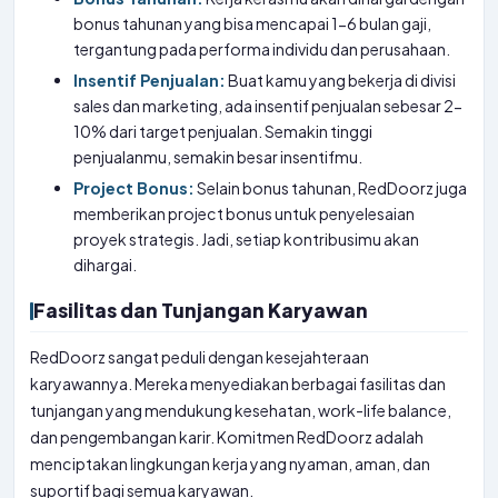
bonus tahunan yang bisa mencapai 1-6 bulan gaji,
tergantung pada performa individu dan perusahaan.
Insentif Penjualan:
Buat kamu yang bekerja di divisi
sales dan marketing, ada insentif penjualan sebesar 2-
10% dari target penjualan. Semakin tinggi
penjualanmu, semakin besar insentifmu.
Project Bonus:
Selain bonus tahunan, RedDoorz juga
memberikan project bonus untuk penyelesaian
proyek strategis. Jadi, setiap kontribusimu akan
dihargai.
Fasilitas dan Tunjangan Karyawan
RedDoorz sangat peduli dengan kesejahteraan
karyawannya. Mereka menyediakan berbagai fasilitas dan
tunjangan yang mendukung kesehatan, work-life balance,
dan pengembangan karir. Komitmen RedDoorz adalah
menciptakan lingkungan kerja yang nyaman, aman, dan
suportif bagi semua karyawan.