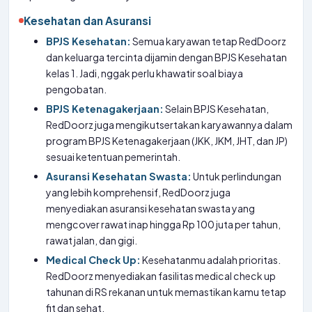
Kesehatan dan Asuransi
BPJS Kesehatan:
Semua karyawan tetap RedDoorz
dan keluarga tercinta dijamin dengan BPJS Kesehatan
kelas 1. Jadi, nggak perlu khawatir soal biaya
pengobatan.
BPJS Ketenagakerjaan:
Selain BPJS Kesehatan,
RedDoorz juga mengikutsertakan karyawannya dalam
program BPJS Ketenagakerjaan (JKK, JKM, JHT, dan JP)
sesuai ketentuan pemerintah.
Asuransi Kesehatan Swasta:
Untuk perlindungan
yang lebih komprehensif, RedDoorz juga
menyediakan asuransi kesehatan swasta yang
mengcover rawat inap hingga Rp 100 juta per tahun,
rawat jalan, dan gigi.
Medical Check Up:
Kesehatanmu adalah prioritas.
RedDoorz menyediakan fasilitas medical check up
tahunan di RS rekanan untuk memastikan kamu tetap
fit dan sehat.