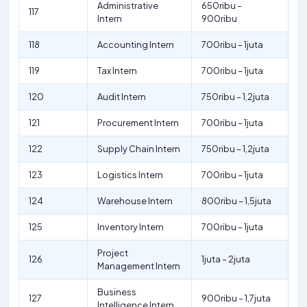
Administrative
650ribu –
117
Intern
900ribu
118
Accounting Intern
700ribu – 1juta
119
Tax Intern
700ribu – 1juta
120
Audit Intern
750ribu – 1,2juta
121
Procurement Intern
700ribu – 1juta
122
Supply Chain Intern
750ribu – 1,2juta
123
Logistics Intern
700ribu – 1juta
124
Warehouse Intern
800ribu – 1,5juta
125
Inventory Intern
700ribu – 1juta
Project
126
1juta – 2juta
Management Intern
Business
127
900ribu – 1,7juta
Intelligence Intern