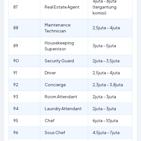
4juta – 8juta
87
Real Estate Agent
(tergantung
komisi)
Maintenance
88
2,5juta – 4juta
Technician
Housekeeping
89
3juta – 5juta
Supervisor
90
Security Guard
2juta – 3,5juta
91
Driver
2,5juta – 4juta
92
Concierge
2,3juta – 3,8juta
93
Room Attendant
2juta – 3juta
94
Laundry Attendant
2juta – 3juta
95
Chef
6juta – 10juta
96
Sous Chef
4,5juta – 7juta