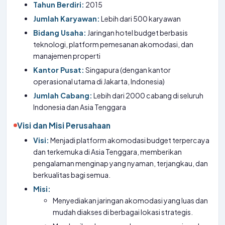
Tahun Berdiri:
2015
Jumlah Karyawan:
Lebih dari 500 karyawan
Bidang Usaha:
Jaringan hotel budget berbasis
teknologi, platform pemesanan akomodasi, dan
manajemen properti
Kantor Pusat:
Singapura (dengan kantor
operasional utama di Jakarta, Indonesia)
Jumlah Cabang:
Lebih dari 2000 cabang di seluruh
Indonesia dan Asia Tenggara
Visi dan Misi Perusahaan
Visi:
Menjadi platform akomodasi budget terpercaya
dan terkemuka di Asia Tenggara, memberikan
pengalaman menginap yang nyaman, terjangkau, dan
berkualitas bagi semua.
Misi:
Menyediakan jaringan akomodasi yang luas dan
mudah diakses di berbagai lokasi strategis.