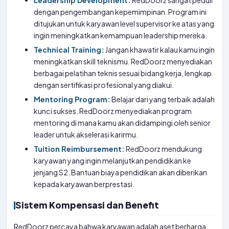
Leadership Development:
RedDoorz sangat peduli
dengan pengembangan kepemimpinan. Program ini
ditujukan untuk karyawan level supervisor ke atas yang
ingin meningkatkan kemampuan leadership mereka.
Technical Training:
Jangan khawatir kalau kamu ingin
meningkatkan skill teknismu. RedDoorz menyediakan
berbagai pelatihan teknis sesuai bidang kerja, lengkap
dengan sertifikasi profesional yang diakui.
Mentoring Program:
Belajar dari yang terbaik adalah
kunci sukses. RedDoorz menyediakan program
mentoring di mana kamu akan didampingi oleh senior
leader untuk akselerasi karirmu.
Tuition Reimbursement:
RedDoorz mendukung
karyawan yang ingin melanjutkan pendidikan ke
jenjang S2. Bantuan biaya pendidikan akan diberikan
kepada karyawan berprestasi.
Sistem Kompensasi dan Benefit
RedDoorz percaya bahwa karyawan adalah aset berharga