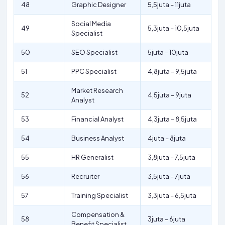
48
Graphic Designer
5,5juta – 11juta
Social Media
49
5,3juta – 10,5juta
Specialist
50
SEO Specialist
5juta – 10juta
51
PPC Specialist
4,8juta – 9,5juta
Market Research
52
4,5juta – 9juta
Analyst
53
Financial Analyst
4,3juta – 8,5juta
54
Business Analyst
4juta – 8juta
55
HR Generalist
3,8juta – 7,5juta
56
Recruiter
3,5juta – 7juta
57
Training Specialist
3,3juta – 6,5juta
Compensation &
58
3juta – 6juta
Benefit Specialist