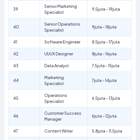
Senior Marketing
39
9,5juta – 19juta
Specialist
Senior Operations
40
9juta – 18juta
Specialist
41
Software Engineer
8,5juta – 17juta
42
UI/UX Designer
8juta – 16juta
43
Data Analyst
7,5juta – 15juta
Marketing
44
7juta – 14juta
Specialist
Operations
45
6,5juta – 13juta
Specialist
Customer Success
46
6juta – 12juta
Manager
47
Content Writer
5,8juta – 11,5juta