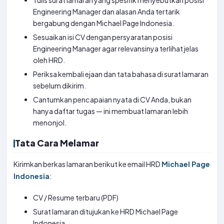
Tulis surat lamaran yang spesifik menyebutkan posisi
Engineering Manager dan alasan Anda tertarik
bergabung dengan Michael Page Indonesia.
Sesuaikan isi CV dengan persyaratan posisi
Engineering Manager agar relevansinya terlihat jelas
oleh HRD.
Periksa kembali ejaan dan tata bahasa di surat lamaran
sebelum dikirim.
Cantumkan pencapaian nyata di CV Anda, bukan
hanya daftar tugas — ini membuat lamaran lebih
menonjol.
Tata Cara Melamar
Kirimkan berkas lamaran berikut ke email HRD
Michael Page
Indonesia
:
CV / Resume terbaru (PDF)
Surat lamaran ditujukan ke HRD Michael Page
Indonesia