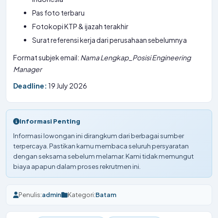
Pas foto terbaru
Fotokopi KTP & ijazah terakhir
Surat referensi kerja dari perusahaan sebelumnya
Format subjek email:
Nama Lengkap_Posisi Engineering
Manager
Deadline:
19 July 2026
Informasi Penting
Informasi lowongan ini dirangkum dari berbagai sumber
terpercaya. Pastikan kamu membaca seluruh persyaratan
dengan seksama sebelum melamar. Kami tidak memungut
biaya apapun dalam proses rekrutmen ini.
Penulis:
admin
Kategori:
Batam