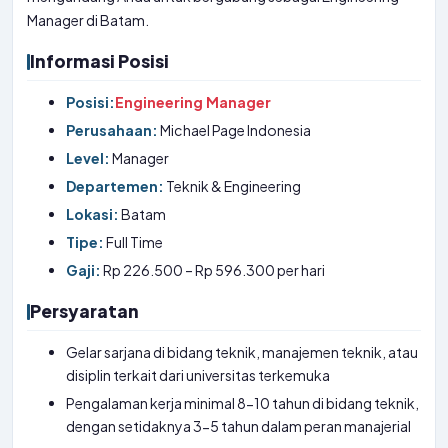
Manager di Batam.
Informasi Posisi
Posisi:
Engineering Manager
Perusahaan:
Michael Page Indonesia
Level:
Manager
Departemen:
Teknik & Engineering
Lokasi:
Batam
Tipe:
Full Time
Gaji:
Rp 226.500 – Rp 596.300 per hari
Persyaratan
Gelar sarjana di bidang teknik, manajemen teknik, atau
disiplin terkait dari universitas terkemuka
Pengalaman kerja minimal 8-10 tahun di bidang teknik,
dengan setidaknya 3-5 tahun dalam peran manajerial