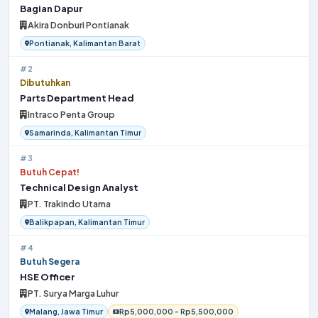
Bagian Dapur
Akira Donburi Pontianak
Pontianak, Kalimantan Barat
#2
Dibutuhkan
Parts Department Head
Intraco Penta Group
Samarinda, Kalimantan Timur
#3
Butuh Cepat!
Technical Design Analyst
PT. Trakindo Utama
Balikpapan, Kalimantan Timur
#4
Butuh Segera
HSE Officer
PT. Surya Marga Luhur
Malang, Jawa Timur
Rp5,000,000 - Rp5,500,000