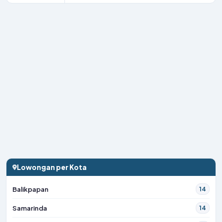
Lowongan per Kota
Balikpapan
14
Samarinda
14