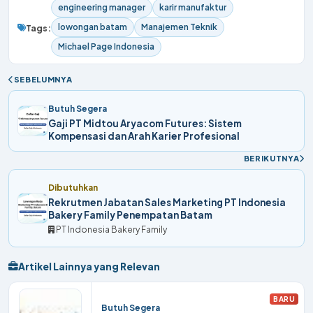
engineering manager
karir manufaktur
lowongan batam
Manajemen Teknik
Tags:
Michael Page Indonesia
SEBELUMNYA
Butuh Segera
Gaji PT Midtou Aryacom Futures: Sistem
Kompensasi dan Arah Karier Profesional
BERIKUTNYA
Dibutuhkan
Rekrutmen Jabatan Sales Marketing PT Indonesia
Bakery Family Penempatan Batam
PT Indonesia Bakery Family
Artikel Lainnya yang Relevan
BARU
Butuh Segera