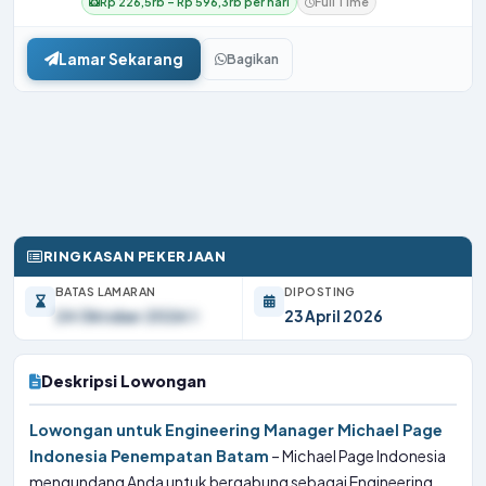
Rp 226,5rb – Rp 596,3rb per hari
Full Time
Lamar Sekarang
Bagikan
RINGKASAN PEKERJAAN
BATAS LAMARAN
DIPOSTING
24 Oktober 2026
23 April 2026
Deskripsi Lowongan
Lowongan untuk Engineering Manager Michael Page
Indonesia Penempatan Batam
– Michael Page Indonesia
mengundang Anda untuk bergabung sebagai Engineering