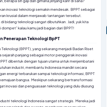
, berapa sih gaji dan gimana jenjang karir di sana?
an akan inovasi teknologi semakin mendesak. BPPT sebagai
ran krusial dalam menjawab tantangan tersebut.
 di bidang teknologi sangat dibutuhkan. Jadi, yuk kita
si dompet” kalau kamu jadi bagian dari BPPT!
an Penerapan Teknologi BpPT
 Teknologi (BPPT), yang sekarang menjadi Badan Riset
ya sejarah panjang sebagai motor penggerak inovasi
, BPPT dibentuk dengan tujuan utama untuk menjembatani
utuhan industri, membantu Indonesia mandiri secara
gan energi terbarukan sampai teknologi informasi, BPPT
 kemajuan bangsa. Meskipun sekarang bertransformasi
gat inovasi dan penguasaan teknologi yang dulu diusung
ndustri teknologi Indonesia sangat strategis. Mereka jadi
uat pemerintah dan swasta, membantu merumuskan