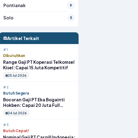
Pontianak
9
Solo
5
Artikel Terkait
#1
Dibutuhkan
Range Gaji PT Koperasi Telkomsel
Kisel: Capai 15 Juta Kompetitif
25 Jul 2026
#2
Butuh Segera
Bocoran Gaji PT Eka Bogainti
Hokben: Capai 20 Juta Full
Benefit
24 Jul 2026
#3
Butuh Cepat!
Nominal Gaji PT Cargill Indonesia: