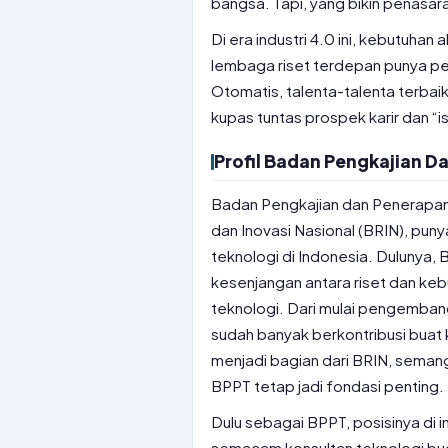
bangsa. Tapi, yang bikin penasaran
Di era industri 4.0 ini, kebutuh
lembaga riset terdepan punya pe
Otomatis, talenta-talenta terbaik
kupas tuntas prospek karir dan “i
Profil Badan Pengkajian D
Badan Pengkajian dan Penerapan
dan Inovasi Nasional (BRIN), pun
teknologi di Indonesia. Dulunya
kesenjangan antara riset dan keb
teknologi. Dari mulai pengemban
sudah banyak berkontribusi buat
menjadi bagian dari BRIN, seman
BPPT tetap jadi fondasi penting.
Dulu sebagai BPPT, posisinya di i
semacam konsultan teknologi b