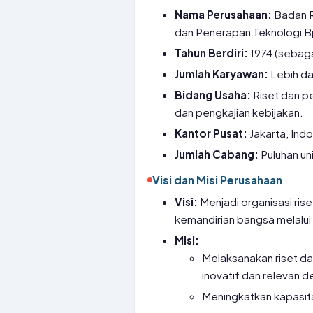
Nama Perusahaan:
Badan Ri
dan Penerapan Teknologi 
Tahun Berdiri:
1974 (sebag
Jumlah Karyawan:
Lebih da
Bidang Usaha:
Riset dan p
dan pengkajian kebijakan.
Kantor Pusat:
Jakarta, Ind
Jumlah Cabang:
Puluhan uni
Visi dan Misi Perusahaan
Visi:
Menjadi organisasi ris
kemandirian bangsa melalui
Misi:
Melaksanakan riset d
inovatif dan relevan 
Meningkatkan kapasita