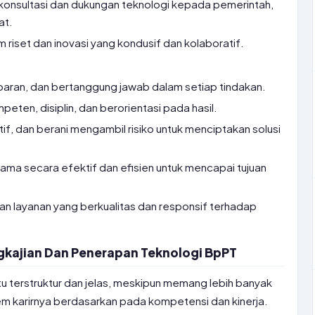
konsultasi dan dukungan teknologi kepada pemerintah,
at.
iset dan inovasi yang kondusif dan kolaboratif.
nsparan, dan bertanggung jawab dalam setiap tindakan.
eten, disiplin, dan berorientasi pada hasil.
tif, dan berani mengambil risiko untuk menciptakan solusi
ama secara efektif dan efisien untuk mencapai tujuan
n layanan yang berkualitas dan responsif terhadap
.
ngkajian Dan Penerapan Teknologi BpPT
 itu terstruktur dan jelas, meskipun memang lebih banyak
istem karirnya berdasarkan pada kompetensi dan kinerja.