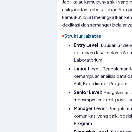
Jadi, kalau kamu punya skill yan
naik jabatan terbuka lebar. Ada
kamu ikuti buat meningkatkan ke
dedikasi dan semangat belajar yan
Struktur Jabatan
Entry Level:
Lulusan S1 den
pelatihan dasar selama 6 bul
Laboratorium.
Junior Level:
Pengalaman 1-3
kemampuan analisis data dan
Ahli, Koordinator Program.
Senior Level:
Pengalaman 3-
memimpin tim kecil, posisi 
Manager Level:
Pengalaman 
komunikasi yang baik, posisi
Program.
Executive Level:
Pengalaman