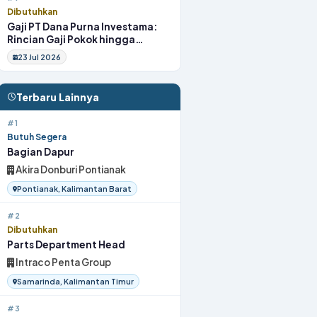
Dibutuhkan
Gaji PT Dana Purna Investama:
Rincian Gaji Pokok hingga
Fasilitas
23 Jul 2026
Terbaru Lainnya
#1
Butuh Segera
Bagian Dapur
Akira Donburi Pontianak
Pontianak, Kalimantan Barat
#2
Dibutuhkan
Parts Department Head
Intraco Penta Group
Samarinda, Kalimantan Timur
#3