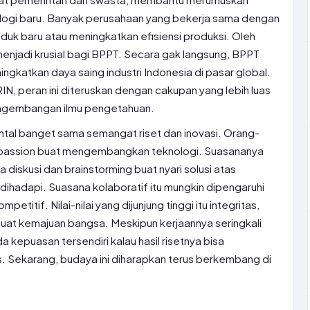
logi baru. Banyak perusahaan yang bekerja sama dengan
k baru atau meningkatkan efisiensi produksi. Oleh
enjadi krusial bagi BPPT. Secara gak langsung, BPPT
ngkatkan daya saing industri Indonesia di pasar global.
IN, peran ini diteruskan dengan cakupan yang lebih luas
pengembangan ilmu pengetahuan.
kental banget sama semangat riset dan inovasi. Orang-
 passion buat mengembangkan teknologi. Suasananya
a diskusi dan brainstorming buat nyari solusi atas
ihadapi. Suasana kolaboratif itu mungkin dipengaruhi
petitif. Nilai-nilai yang dijunjung tinggi itu integritas,
uat kemajuan bangsa. Meskipun kerjaannya seringkali
 kepuasan tersendiri kalau hasil risetnya bisa
. Sekarang, budaya ini diharapkan terus berkembang di