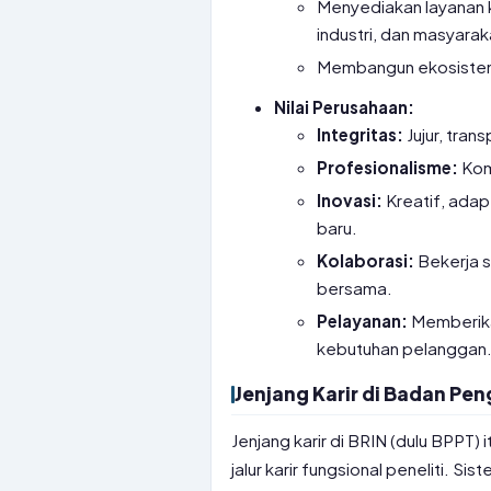
Menyediakan layanan 
industri, dan masyarak
Membangun ekosistem r
Nilai Perusahaan:
Integritas:
Jujur, tra
Profesionalisme:
Komp
Inovasi:
Kreatif, adap
baru.
Kolaborasi:
Bekerja s
bersama.
Pelayanan:
Memberika
kebutuhan pelanggan
Jenjang Karir di Badan Pe
Jenjang karir di BRIN (dulu BPPT)
jalur karir fungsional peneliti. S