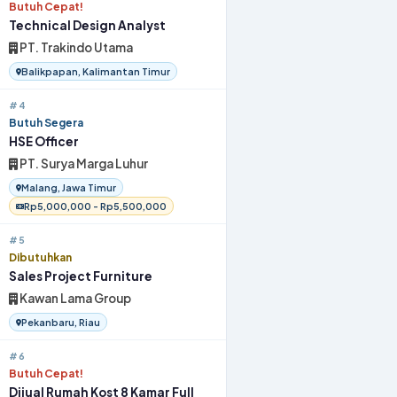
Butuh Cepat!
Technical Design Analyst
PT. Trakindo Utama
Balikpapan, Kalimantan Timur
#4
Butuh Segera
HSE Officer
PT. Surya Marga Luhur
Malang, Jawa Timur
Rp5,000,000 - Rp5,500,000
#5
Dibutuhkan
Sales Project Furniture
Kawan Lama Group
Pekanbaru, Riau
#6
Butuh Cepat!
Dijual Rumah Kost 8 Kamar Full