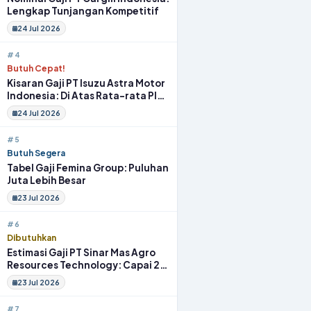
Lengkap Tunjangan Kompetitif
24 Jul 2026
#4
Butuh Cepat!
Kisaran Gaji PT Isuzu Astra Motor
Indonesia: Di Atas Rata-rata Plus
Fasilitas
24 Jul 2026
#5
Butuh Segera
Tabel Gaji Femina Group: Puluhan
Juta Lebih Besar
23 Jul 2026
#6
Dibutuhkan
Estimasi Gaji PT Sinar Mas Agro
Resources Technology: Capai 20
Juta Full Benefit
23 Jul 2026
#7