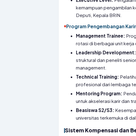
kemampuan pengambilan kepu
Deputi, Kepala BRIN.
Program Pengembangan Karir
Management Trainee:
Prog
rotasi di berbagai unit kerja
Leadership Development
struktural dan peneliti sen
management.
Technical Training:
Pelatiha
profesional dari lembaga te
Mentoring Program:
Pendam
untuk akselerasi karir dan 
Beasiswa S2/S3:
Kesempata
universitas terkemuka di dal
Sistem Kompensasi dan Be