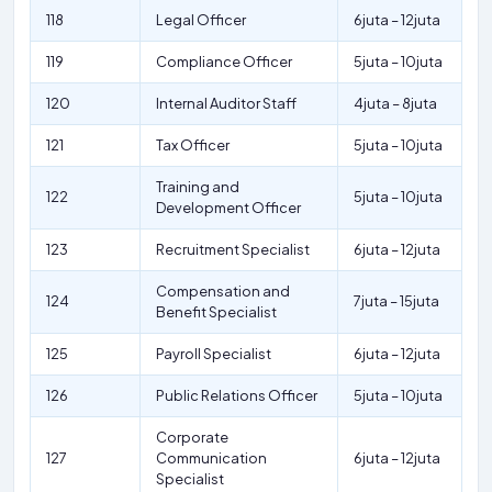
118
Legal Officer
6juta – 12juta
119
Compliance Officer
5juta – 10juta
120
Internal Auditor Staff
4juta – 8juta
121
Tax Officer
5juta – 10juta
Training and
122
5juta – 10juta
Development Officer
123
Recruitment Specialist
6juta – 12juta
Compensation and
124
7juta – 15juta
Benefit Specialist
125
Payroll Specialist
6juta – 12juta
126
Public Relations Officer
5juta – 10juta
Corporate
127
Communication
6juta – 12juta
Specialist