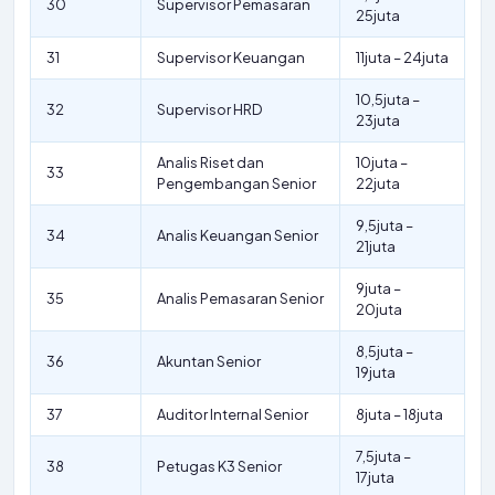
30
Supervisor Pemasaran
25juta
31
Supervisor Keuangan
11juta – 24juta
10,5juta –
32
Supervisor HRD
23juta
Analis Riset dan
10juta –
33
Pengembangan Senior
22juta
9,5juta –
34
Analis Keuangan Senior
21juta
9juta –
35
Analis Pemasaran Senior
20juta
8,5juta –
36
Akuntan Senior
19juta
37
Auditor Internal Senior
8juta – 18juta
7,5juta –
38
Petugas K3 Senior
17juta