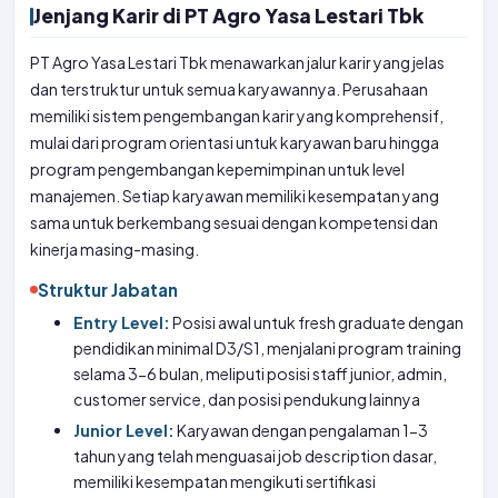
Jenjang Karir di PT Agro Yasa Lestari Tbk
PT Agro Yasa Lestari Tbk menawarkan jalur karir yang jelas
dan terstruktur untuk semua karyawannya. Perusahaan
memiliki sistem pengembangan karir yang komprehensif,
mulai dari program orientasi untuk karyawan baru hingga
program pengembangan kepemimpinan untuk level
manajemen. Setiap karyawan memiliki kesempatan yang
sama untuk berkembang sesuai dengan kompetensi dan
kinerja masing-masing.
Struktur Jabatan
Entry Level:
Posisi awal untuk fresh graduate dengan
pendidikan minimal D3/S1, menjalani program training
selama 3-6 bulan, meliputi posisi staff junior, admin,
customer service, dan posisi pendukung lainnya
Junior Level:
Karyawan dengan pengalaman 1-3
tahun yang telah menguasai job description dasar,
memiliki kesempatan mengikuti sertifikasi