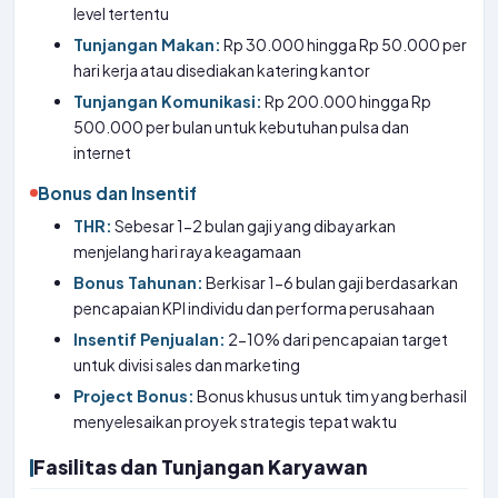
level tertentu
Tunjangan Makan:
Rp 30.000 hingga Rp 50.000 per
hari kerja atau disediakan katering kantor
Tunjangan Komunikasi:
Rp 200.000 hingga Rp
500.000 per bulan untuk kebutuhan pulsa dan
internet
Bonus dan Insentif
THR:
Sebesar 1-2 bulan gaji yang dibayarkan
menjelang hari raya keagamaan
Bonus Tahunan:
Berkisar 1-6 bulan gaji berdasarkan
pencapaian KPI individu dan performa perusahaan
Insentif Penjualan:
2-10% dari pencapaian target
untuk divisi sales dan marketing
Project Bonus:
Bonus khusus untuk tim yang berhasil
menyelesaikan proyek strategis tepat waktu
Fasilitas dan Tunjangan Karyawan