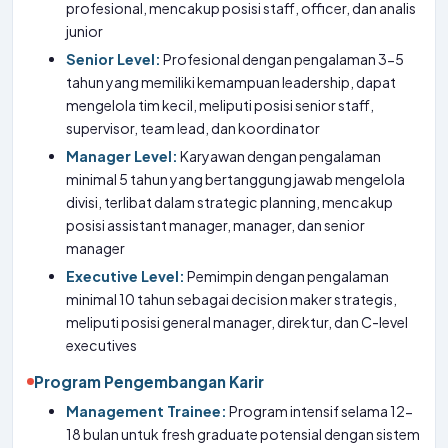
profesional, mencakup posisi staff, officer, dan analis
junior
Senior Level:
Profesional dengan pengalaman 3-5
tahun yang memiliki kemampuan leadership, dapat
mengelola tim kecil, meliputi posisi senior staff,
supervisor, team lead, dan koordinator
Manager Level:
Karyawan dengan pengalaman
minimal 5 tahun yang bertanggung jawab mengelola
divisi, terlibat dalam strategic planning, mencakup
posisi assistant manager, manager, dan senior
manager
Executive Level:
Pemimpin dengan pengalaman
minimal 10 tahun sebagai decision maker strategis,
meliputi posisi general manager, direktur, dan C-level
executives
Program Pengembangan Karir
Management Trainee:
Program intensif selama 12-
18 bulan untuk fresh graduate potensial dengan sistem