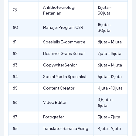
Ahli Bioteknologi
12juta –
79
Pertanian
30juta
15juta –
80
Manajer Program CSR
30juta
81
Spesialis E-commerce
8juta – 18juta
82
Desainer Grafis Senior
7juta – 15juta
83
Copywriter Senior
6juta – 14juta
84
Social Media Specialist
5juta – 12juta
85
Content Creator
4juta – 10juta
3,5juta –
86
Video Editor
8juta
87
Fotografer
3juta – 7juta
88
Translator Bahasa Asing
4juta – 9juta