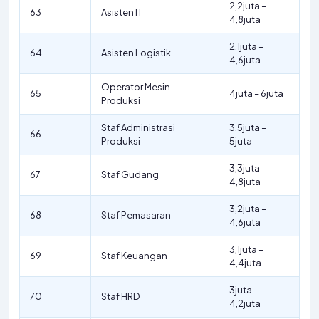
2,2juta –
63
Asisten IT
4,8juta
2,1juta –
64
Asisten Logistik
4,6juta
Operator Mesin
65
4juta – 6juta
Produksi
Staf Administrasi
3,5juta –
66
Produksi
5juta
3,3juta –
67
Staf Gudang
4,8juta
3,2juta –
68
Staf Pemasaran
4,6juta
3,1juta –
69
Staf Keuangan
4,4juta
3juta –
70
Staf HRD
4,2juta