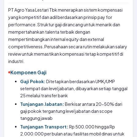
PT Agro Yasa Lestari Tbk menerapkan sistem kompensasi
yang kompetitif dan adil berdasarkan prinsip pay for
performance. Struktur gaji dirancang untuk menarik dan
mempertahankan talenta terbaik dengan
mempertimbangkan internal equity dan external
competitiveness. Perusahaan secara rutin melakukan salary
review untuk memastikan kompensasi tetap kompetitif di
industri.
Komponen Gaji
Gaji Pokok:
Ditetapkan berdasarkan UMK/UMP
setempat dan level jabatan, dibayarkan setiap tanggal
25 melalui transfer bank
Tunjangan Jabatan:
Berkisar antara 20-50% dari
gaji pokok tergantung level jabatan dan scope
tanggung jawab
Tunjangan Transport:
Rp 500.000 hingga Rp
2.000.000 per bulan atau fasilitas mobil dinas untuk