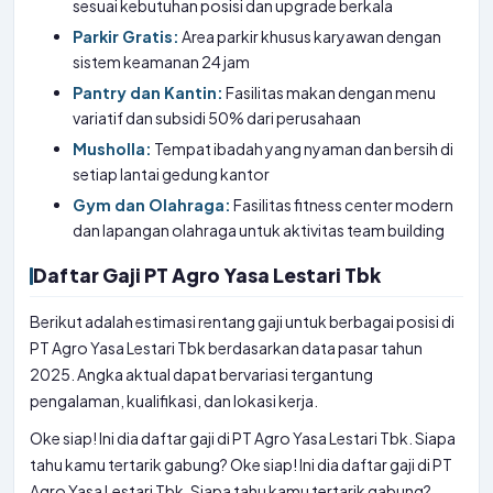
sesuai kebutuhan posisi dan upgrade berkala
Parkir Gratis:
Area parkir khusus karyawan dengan
sistem keamanan 24 jam
Pantry dan Kantin:
Fasilitas makan dengan menu
variatif dan subsidi 50% dari perusahaan
Musholla:
Tempat ibadah yang nyaman dan bersih di
setiap lantai gedung kantor
Gym dan Olahraga:
Fasilitas fitness center modern
dan lapangan olahraga untuk aktivitas team building
Daftar Gaji PT Agro Yasa Lestari Tbk
Berikut adalah estimasi rentang gaji untuk berbagai posisi di
PT Agro Yasa Lestari Tbk berdasarkan data pasar tahun
2025. Angka aktual dapat bervariasi tergantung
pengalaman, kualifikasi, dan lokasi kerja.
Oke siap! Ini dia daftar gaji di PT Agro Yasa Lestari Tbk. Siapa
tahu kamu tertarik gabung? Oke siap! Ini dia daftar gaji di PT
Agro Yasa Lestari Tbk. Siapa tahu kamu tertarik gabung?