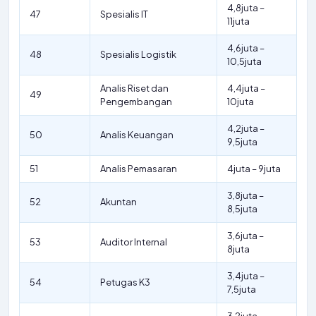
4,8juta –
47
Spesialis IT
11juta
4,6juta –
48
Spesialis Logistik
10,5juta
Analis Riset dan
4,4juta –
49
Pengembangan
10juta
4,2juta –
50
Analis Keuangan
9,5juta
51
Analis Pemasaran
4juta – 9juta
3,8juta –
52
Akuntan
8,5juta
3,6juta –
53
Auditor Internal
8juta
3,4juta –
54
Petugas K3
7,5juta