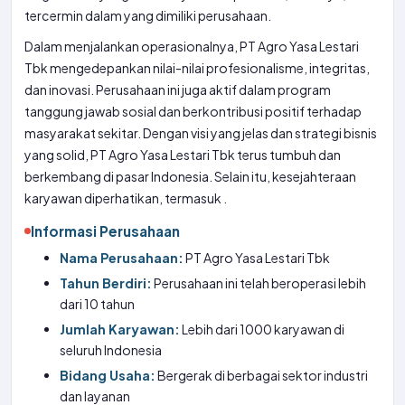
tercermin dalam
yang dimiliki perusahaan.
Dalam menjalankan operasionalnya, PT Agro Yasa Lestari
Tbk mengedepankan nilai-nilai profesionalisme, integritas,
dan inovasi. Perusahaan ini juga aktif dalam program
tanggung jawab sosial dan berkontribusi positif terhadap
masyarakat sekitar. Dengan visi yang jelas dan strategi bisnis
yang solid, PT Agro Yasa Lestari Tbk terus tumbuh dan
berkembang di pasar Indonesia. Selain itu, kesejahteraan
karyawan diperhatikan, termasuk
.
Informasi Perusahaan
Nama Perusahaan:
PT Agro Yasa Lestari Tbk
Tahun Berdiri:
Perusahaan ini telah beroperasi lebih
dari 10 tahun
Jumlah Karyawan:
Lebih dari 1000 karyawan di
seluruh Indonesia
Bidang Usaha:
Bergerak di berbagai sektor industri
dan layanan