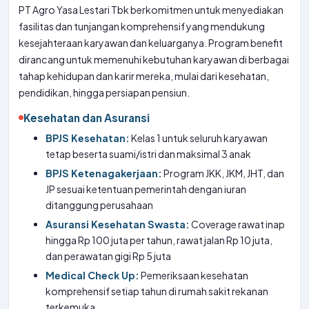
PT Agro Yasa Lestari Tbk berkomitmen untuk menyediakan
fasilitas dan tunjangan komprehensif yang mendukung
kesejahteraan karyawan dan keluarganya. Program benefit
dirancang untuk memenuhi kebutuhan karyawan di berbagai
tahap kehidupan dan karir mereka, mulai dari kesehatan,
pendidikan, hingga persiapan pensiun.
Kesehatan dan Asuransi
BPJS Kesehatan:
Kelas 1 untuk seluruh karyawan
tetap beserta suami/istri dan maksimal 3 anak
BPJS Ketenagakerjaan:
Program JKK, JKM, JHT, dan
JP sesuai ketentuan pemerintah dengan iuran
ditanggung perusahaan
Asuransi Kesehatan Swasta:
Coverage rawat inap
hingga Rp 100 juta per tahun, rawat jalan Rp 10 juta,
dan perawatan gigi Rp 5 juta
Medical Check Up:
Pemeriksaan kesehatan
komprehensif setiap tahun di rumah sakit rekanan
terkemuka