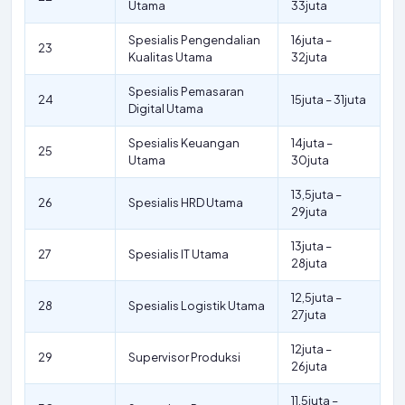
Utama
33juta
Spesialis Pengendalian
16juta –
23
Kualitas Utama
32juta
Spesialis Pemasaran
24
15juta – 31juta
Digital Utama
Spesialis Keuangan
14juta –
25
Utama
30juta
13,5juta –
26
Spesialis HRD Utama
29juta
13juta –
27
Spesialis IT Utama
28juta
12,5juta –
28
Spesialis Logistik Utama
27juta
12juta –
29
Supervisor Produksi
26juta
11,5juta –