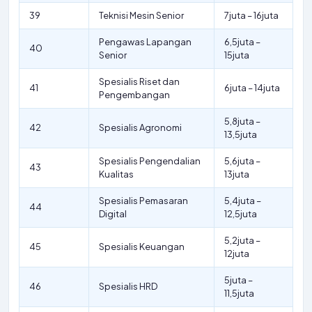
39
Teknisi Mesin Senior
7juta – 16juta
Pengawas Lapangan
6,5juta –
40
Senior
15juta
Spesialis Riset dan
41
6juta – 14juta
Pengembangan
5,8juta –
42
Spesialis Agronomi
13,5juta
Spesialis Pengendalian
5,6juta –
43
Kualitas
13juta
Spesialis Pemasaran
5,4juta –
44
Digital
12,5juta
5,2juta –
45
Spesialis Keuangan
12juta
5juta –
46
Spesialis HRD
11,5juta