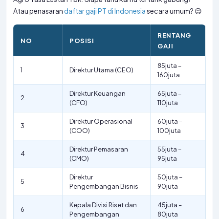
Atau penasaran
daftar gaji PT di Indonesia
secara umum? 😉
RENTANG
NO
POSISI
GAJI
85juta –
1
Direktur Utama (CEO)
160juta
Direktur Keuangan
65juta –
2
(CFO)
110juta
Direktur Operasional
60juta –
3
(COO)
100juta
Direktur Pemasaran
55juta –
4
(CMO)
95juta
Direktur
50juta –
5
Pengembangan Bisnis
90juta
Kepala Divisi Riset dan
45juta –
6
Pengembangan
80juta