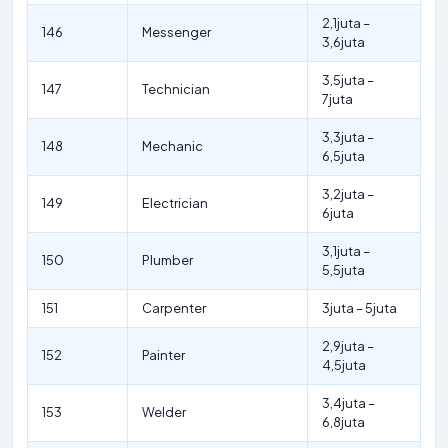
2,1juta –
146
Messenger
3,6juta
3,5juta –
147
Technician
7juta
3,3juta –
148
Mechanic
6,5juta
3,2juta –
149
Electrician
6juta
3,1juta –
150
Plumber
5,5juta
151
Carpenter
3juta – 5juta
2,9juta –
152
Painter
4,5juta
3,4juta –
153
Welder
6,8juta