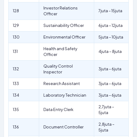
Investor Relations
128
7juta – 15juta
Officer
129
Sustainability Officer
6juta – 12juta
130
Environmental Officer
5juta – 10juta
Health and Safety
131
4juta – 8juta
Officer
Quality Control
132
3juta – 6juta
Inspector
133
Research Assistant
3juta – 6juta
134
Laboratory Technician
3juta – 6juta
2,7juta –
135
Data Entry Clerk
5juta
2,8juta –
136
Document Controller
5juta