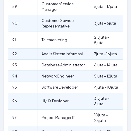
Customer Service
89
8juta – 17juta
Manager
Customer Service
90
3juta – 6juta
Representative
2,8juta –
91
Telemarketing
5juta
92
Analis Sistem Informasi
7juta – 16juta
93
Database Administrator
6juta – 14juta
94
Network Engineer
5juta – 12juta
95
Software Developer
4juta – 10juta
3,5juta –
96
UI/UX Designer
8juta
10juta –
97
Project Manager IT
25juta