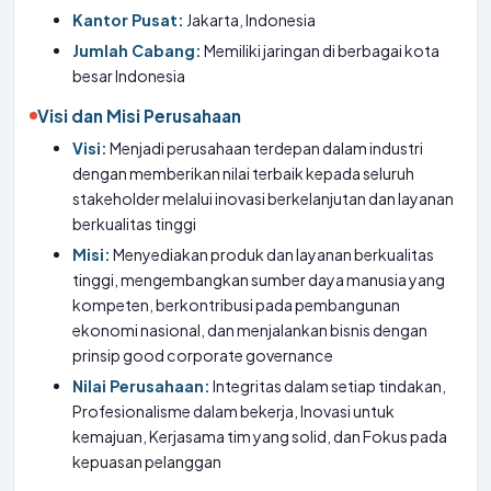
Kantor Pusat:
Jakarta, Indonesia
Jumlah Cabang:
Memiliki jaringan di berbagai kota
besar Indonesia
Visi dan Misi Perusahaan
Visi:
Menjadi perusahaan terdepan dalam industri
dengan memberikan nilai terbaik kepada seluruh
stakeholder melalui inovasi berkelanjutan dan layanan
berkualitas tinggi
Misi:
Menyediakan produk dan layanan berkualitas
tinggi, mengembangkan sumber daya manusia yang
kompeten, berkontribusi pada pembangunan
ekonomi nasional, dan menjalankan bisnis dengan
prinsip good corporate governance
Nilai Perusahaan:
Integritas dalam setiap tindakan,
Profesionalisme dalam bekerja, Inovasi untuk
kemajuan, Kerjasama tim yang solid, dan Fokus pada
kepuasan pelanggan