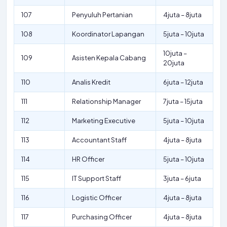
107
Penyuluh Pertanian
4juta – 8juta
108
Koordinator Lapangan
5juta – 10juta
10juta –
109
Asisten Kepala Cabang
20juta
110
Analis Kredit
6juta – 12juta
111
Relationship Manager
7juta – 15juta
112
Marketing Executive
5juta – 10juta
113
Accountant Staff
4juta – 8juta
114
HR Officer
5juta – 10juta
115
IT Support Staff
3juta – 6juta
116
Logistic Officer
4juta – 8juta
117
Purchasing Officer
4juta – 8juta