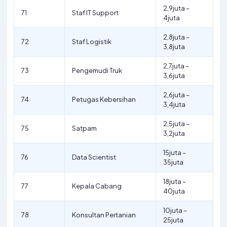
2,9juta –
71
Staf IT Support
4juta
2,8juta –
72
Staf Logistik
3,8juta
2,7juta –
73
Pengemudi Truk
3,6juta
2,6juta –
74
Petugas Kebersihan
3,4juta
2,5juta –
75
Satpam
3,2juta
15juta –
76
Data Scientist
35juta
18juta –
77
Kepala Cabang
40juta
10juta –
78
Konsultan Pertanian
25juta