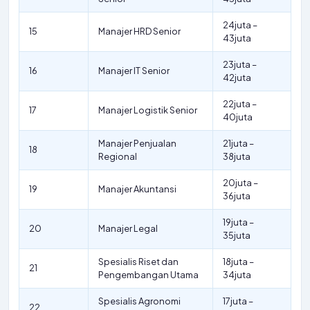
24juta –
15
Manajer HRD Senior
43juta
23juta –
16
Manajer IT Senior
42juta
22juta –
17
Manajer Logistik Senior
40juta
Manajer Penjualan
21juta –
18
Regional
38juta
20juta –
19
Manajer Akuntansi
36juta
19juta –
20
Manajer Legal
35juta
Spesialis Riset dan
18juta –
21
Pengembangan Utama
34juta
Spesialis Agronomi
17juta –
22