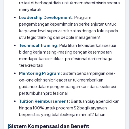
rotasi di berbagai divisi untuk memahami bisnis secara
menyeluruh
Leadership Development:
Program
pengembangan kepemimpinan berkelanjutan untuk
karyawan level supervisor ke atas dengan fokus pada
strategic thinking dan people management
Technical Training:
Pelatihan teknis berkala sesuai
bidang kerja masing-masing dengan kesempatan
mendapatkan sertifikasi profesional dari lembaga
terakreditasi
Mentoring Program:
Sistem pendampingan one-
on-one oleh senior leader untuk memberikan
guidance dalam pengembangan karir dan akselerasi
pertumbuhan profesional
Tuition Reimbursement:
Bantuan biaya pendidikan
hingga 100% untuk program S2 bagi karyawan
berprestasi yang telah bekerja minimal 2 tahun
Sistem Kompensasi dan Benefit