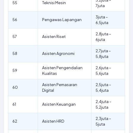
3,2juta –
55
Teknisi Mesin
7juta
3juta –
56
Pengawas Lapangan
6,5juta
2,8juta –
57
Asisten Riset
6juta
2,7juta –
58
Asisten Agronomi
5,8juta
Asisten Pengendalian
2,6juta –
59
Kualitas
5,6juta
Asisten Pemasaran
2,5juta –
60
Digital
5,4juta
2,4juta –
61
Asisten Keuangan
5,2juta
2,3juta –
62
Asisten HRD
5juta