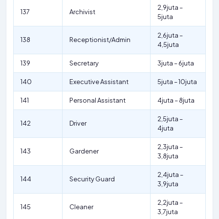
2,9juta –
137
Archivist
5juta
2,6juta –
138
Receptionist/Admin
4,5juta
139
Secretary
3juta – 6juta
140
Executive Assistant
5juta – 10juta
141
Personal Assistant
4juta – 8juta
2,5juta –
142
Driver
4juta
2,3juta –
143
Gardener
3,8juta
2,4juta –
144
Security Guard
3,9juta
2,2juta –
145
Cleaner
3,7juta