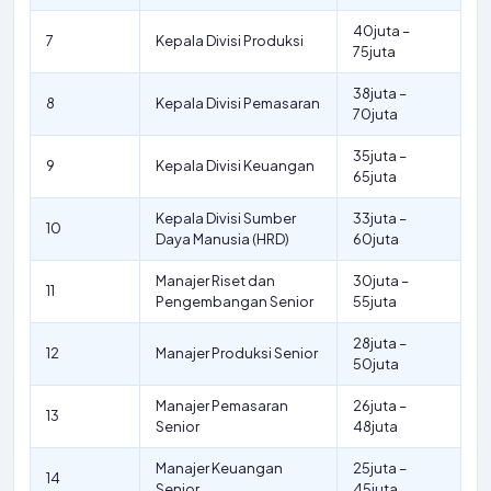
40juta –
7
Kepala Divisi Produksi
75juta
38juta –
8
Kepala Divisi Pemasaran
70juta
35juta –
9
Kepala Divisi Keuangan
65juta
Kepala Divisi Sumber
33juta –
10
Daya Manusia (HRD)
60juta
Manajer Riset dan
30juta –
11
Pengembangan Senior
55juta
28juta –
12
Manajer Produksi Senior
50juta
Manajer Pemasaran
26juta –
13
Senior
48juta
Manajer Keuangan
25juta –
14
Senior
45juta