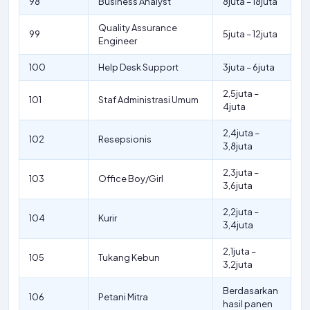
98
Business Analyst
8juta – 18juta
Quality Assurance
99
5juta – 12juta
Engineer
100
Help Desk Support
3juta – 6juta
2,5juta –
101
Staf Administrasi Umum
4juta
2,4juta –
102
Resepsionis
3,8juta
2,3juta –
103
Office Boy/Girl
3,6juta
2,2juta –
104
Kurir
3,4juta
2,1juta –
105
Tukang Kebun
3,2juta
Berdasarkan
106
Petani Mitra
hasil panen