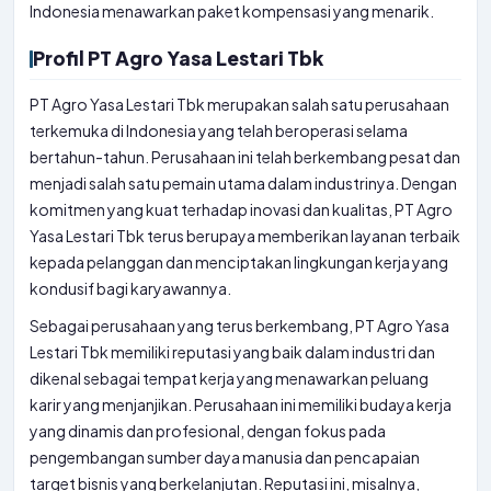
Indonesia menawarkan paket kompensasi yang menarik.
Profil PT Agro Yasa Lestari Tbk
PT Agro Yasa Lestari Tbk merupakan salah satu perusahaan
terkemuka di Indonesia yang telah beroperasi selama
bertahun-tahun. Perusahaan ini telah berkembang pesat dan
menjadi salah satu pemain utama dalam industrinya. Dengan
komitmen yang kuat terhadap inovasi dan kualitas, PT Agro
Yasa Lestari Tbk terus berupaya memberikan layanan terbaik
kepada pelanggan dan menciptakan lingkungan kerja yang
kondusif bagi karyawannya.
Sebagai perusahaan yang terus berkembang, PT Agro Yasa
Lestari Tbk memiliki reputasi yang baik dalam industri dan
dikenal sebagai tempat kerja yang menawarkan peluang
karir yang menjanjikan. Perusahaan ini memiliki budaya kerja
yang dinamis dan profesional, dengan fokus pada
pengembangan sumber daya manusia dan pencapaian
target bisnis yang berkelanjutan. Reputasi ini, misalnya,