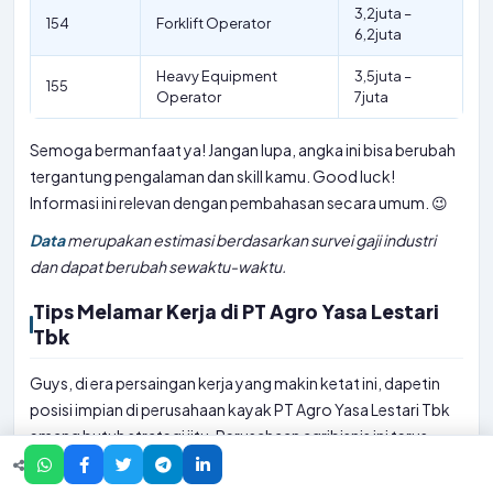
3,2juta –
154
Forklift Operator
6,2juta
Heavy Equipment
3,5juta –
155
Operator
7juta
Semoga bermanfaat ya! Jangan lupa, angka ini bisa berubah
tergantung pengalaman dan skill kamu. Good luck!
Informasi ini relevan dengan pembahasan
secara umum. 😉
Data
merupakan estimasi berdasarkan survei gaji industri
dan dapat berubah sewaktu-waktu.
Tips Melamar Kerja di PT Agro Yasa Lestari
Tbk
Guys, di era persaingan kerja yang makin ketat ini, dapetin
posisi impian di perusahaan kayak PT Agro Yasa Lestari Tbk
emang butuh strategi jitu. Perusahaan agribisnis ini terus
berkembang, otomatis peluang karir juga makin terbuka
lebar. Tapi inget, saingannya juga bejibun! Jadi, jangan cuma