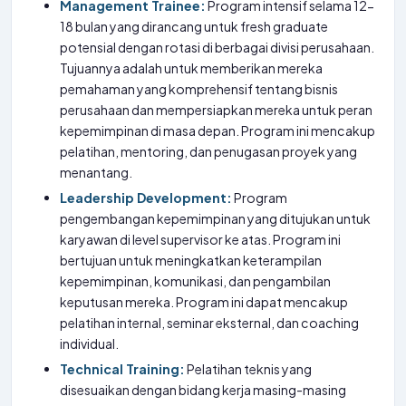
Management Trainee:
Program intensif selama 12-
18 bulan yang dirancang untuk fresh graduate
potensial dengan rotasi di berbagai divisi perusahaan.
Tujuannya adalah untuk memberikan mereka
pemahaman yang komprehensif tentang bisnis
perusahaan dan mempersiapkan mereka untuk peran
kepemimpinan di masa depan. Program ini mencakup
pelatihan, mentoring, dan penugasan proyek yang
menantang.
Leadership Development:
Program
pengembangan kepemimpinan yang ditujukan untuk
karyawan di level supervisor ke atas. Program ini
bertujuan untuk meningkatkan keterampilan
kepemimpinan, komunikasi, dan pengambilan
keputusan mereka. Program ini dapat mencakup
pelatihan internal, seminar eksternal, dan coaching
individual.
Technical Training:
Pelatihan teknis yang
disesuaikan dengan bidang kerja masing-masing