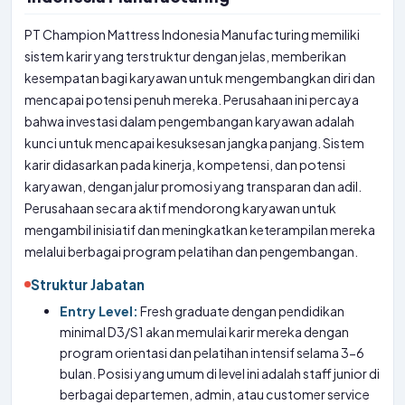
PT Champion Mattress Indonesia Manufacturing memiliki
sistem karir yang terstruktur dengan jelas, memberikan
kesempatan bagi karyawan untuk mengembangkan diri dan
mencapai potensi penuh mereka. Perusahaan ini percaya
bahwa investasi dalam pengembangan karyawan adalah
kunci untuk mencapai kesuksesan jangka panjang. Sistem
karir didasarkan pada kinerja, kompetensi, dan potensi
karyawan, dengan jalur promosi yang transparan dan adil.
Perusahaan secara aktif mendorong karyawan untuk
mengambil inisiatif dan meningkatkan keterampilan mereka
melalui berbagai program pelatihan dan pengembangan.
Struktur Jabatan
Entry Level:
Fresh graduate dengan pendidikan
minimal D3/S1 akan memulai karir mereka dengan
program orientasi dan pelatihan intensif selama 3-6
bulan. Posisi yang umum di level ini adalah staff junior di
berbagai departemen, admin, atau customer service