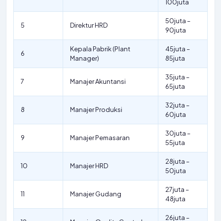
100juta
50juta –
5
Direktur HRD
90juta
Kepala Pabrik (Plant
45juta –
6
Manager)
85juta
35juta –
7
Manajer Akuntansi
65juta
32juta –
8
Manajer Produksi
60juta
30juta –
9
Manajer Pemasaran
55juta
28juta –
10
Manajer HRD
50juta
27juta –
11
Manajer Gudang
48juta
26juta –