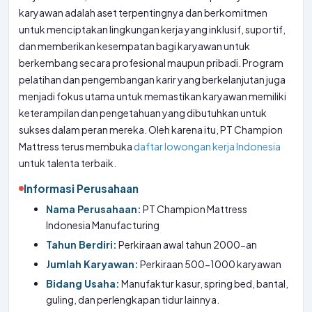
karyawan adalah aset terpentingnya dan berkomitmen
untuk menciptakan lingkungan kerja yang inklusif, suportif,
dan memberikan kesempatan bagi karyawan untuk
berkembang secara profesional maupun pribadi. Program
pelatihan dan pengembangan karir yang berkelanjutan juga
menjadi fokus utama untuk memastikan karyawan memiliki
keterampilan dan pengetahuan yang dibutuhkan untuk
sukses dalam peran mereka. Oleh karena itu, PT Champion
Mattress terus membuka
daftar lowongan kerja Indonesia
untuk talenta terbaik.
Informasi Perusahaan
Nama Perusahaan:
PT Champion Mattress
Indonesia Manufacturing
Tahun Berdiri:
Perkiraan awal tahun 2000-an
Jumlah Karyawan:
Perkiraan 500-1000 karyawan
Bidang Usaha:
Manufaktur kasur, spring bed, bantal,
guling, dan perlengkapan tidur lainnya.