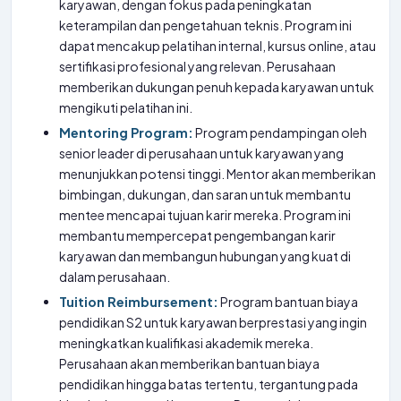
karyawan, dengan fokus pada peningkatan
keterampilan dan pengetahuan teknis. Program ini
dapat mencakup pelatihan internal, kursus online, atau
sertifikasi profesional yang relevan. Perusahaan
memberikan dukungan penuh kepada karyawan untuk
mengikuti pelatihan ini.
Mentoring Program:
Program pendampingan oleh
senior leader di perusahaan untuk karyawan yang
menunjukkan potensi tinggi. Mentor akan memberikan
bimbingan, dukungan, dan saran untuk membantu
mentee mencapai tujuan karir mereka. Program ini
membantu mempercepat pengembangan karir
karyawan dan membangun hubungan yang kuat di
dalam perusahaan.
Tuition Reimbursement:
Program bantuan biaya
pendidikan S2 untuk karyawan berprestasi yang ingin
meningkatkan kualifikasi akademik mereka.
Perusahaan akan memberikan bantuan biaya
pendidikan hingga batas tertentu, tergantung pada