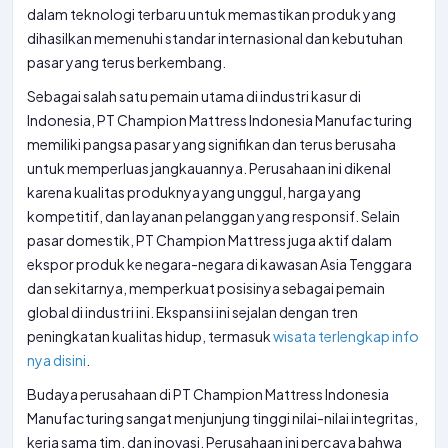
dalam teknologi terbaru untuk memastikan produk yang
dihasilkan memenuhi standar internasional dan kebutuhan
pasar yang terus berkembang.
Sebagai salah satu pemain utama di industri kasur di
Indonesia, PT Champion Mattress Indonesia Manufacturing
memiliki pangsa pasar yang signifikan dan terus berusaha
untuk memperluas jangkauannya. Perusahaan ini dikenal
karena kualitas produknya yang unggul, harga yang
kompetitif, dan layanan pelanggan yang responsif. Selain
pasar domestik, PT Champion Mattress juga aktif dalam
ekspor produk ke negara-negara di kawasan Asia Tenggara
dan sekitarnya, memperkuat posisinya sebagai pemain
global di industri ini. Ekspansi ini sejalan dengan tren
peningkatan kualitas hidup, termasuk
wisata terlengkap info
nya disini
.
Budaya perusahaan di PT Champion Mattress Indonesia
Manufacturing sangat menjunjung tinggi nilai-nilai integritas,
kerja sama tim, dan inovasi. Perusahaan ini percaya bahwa