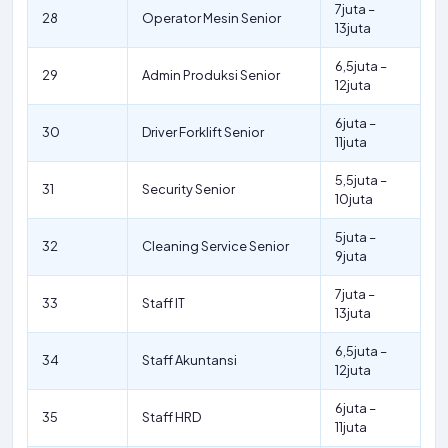
7juta –
28
Operator Mesin Senior
13juta
6,5juta –
29
Admin Produksi Senior
12juta
6juta –
30
Driver Forklift Senior
11juta
5,5juta –
31
Security Senior
10juta
5juta –
32
Cleaning Service Senior
9juta
7juta –
33
Staff IT
13juta
6,5juta –
34
Staff Akuntansi
12juta
6juta –
35
Staff HRD
11juta