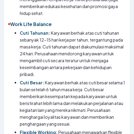
memberikan edukasi kesehatan dan promosi gaya
hidup sehat.
Work Life Balance
Cuti Tahunan:
Karyawan berhak atas cuti tahunan
sebanyak 12-15 hari kerja per tahun, tergantung pada
masa kerja. Cuti tahunan dapat diakumulasi maksimal
24 hari. Perusahaan mendorong karyawan untuk
mengambil cuti secara teratur untuk menjaga
keseimbangan antara pekerjaan dan kehidupan
pribadi.
Cuti Besar:
Karyawan berhak atas cuti besar selama 1
bulan setelah 6 tahun masa kerja. Cuti besar
memberikan kesempatan kepada karyawan untuk
beristirahat lebih lama dan melakukan perjalanan atau
kegiatan lain yang mereka nikmati. Perusahaan
menghargai loyalitas karyawan dan memberikan
penghargaan yang sesuai.
Flexible Working:
Perusahaan menawarkan flexible