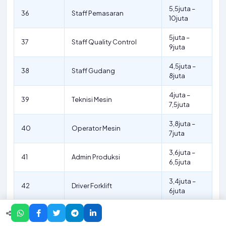
5,5juta –
36
Staff Pemasaran
10juta
5juta –
37
Staff Quality Control
9juta
4,5juta –
38
Staff Gudang
8juta
4juta –
39
Teknisi Mesin
7,5juta
3,8juta –
40
Operator Mesin
7juta
3,6juta –
41
Admin Produksi
6,5juta
3,4juta –
42
Driver Forklift
6juta
3,2juta –
43
Security
5,5juta