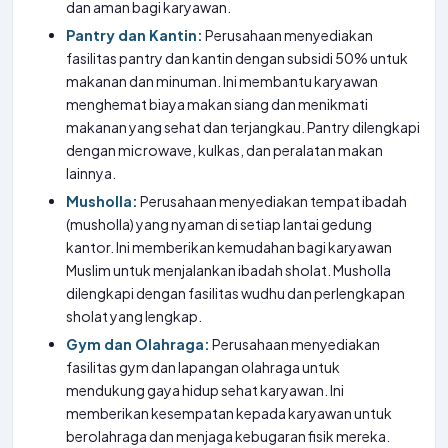
dan aman bagi karyawan.
Pantry dan Kantin:
Perusahaan menyediakan
fasilitas pantry dan kantin dengan subsidi 50% untuk
makanan dan minuman. Ini membantu karyawan
menghemat biaya makan siang dan menikmati
makanan yang sehat dan terjangkau. Pantry dilengkapi
dengan microwave, kulkas, dan peralatan makan
lainnya.
Musholla:
Perusahaan menyediakan tempat ibadah
(musholla) yang nyaman di setiap lantai gedung
kantor. Ini memberikan kemudahan bagi karyawan
Muslim untuk menjalankan ibadah sholat. Musholla
dilengkapi dengan fasilitas wudhu dan perlengkapan
sholat yang lengkap.
Gym dan Olahraga:
Perusahaan menyediakan
fasilitas gym dan lapangan olahraga untuk
mendukung gaya hidup sehat karyawan. Ini
memberikan kesempatan kepada karyawan untuk
berolahraga dan menjaga kebugaran fisik mereka.