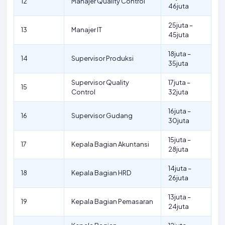
12
Manajer Quality Control
46juta
25juta –
13
Manajer IT
45juta
18juta –
14
Supervisor Produksi
35juta
Supervisor Quality
17juta –
15
Control
32juta
16juta –
16
Supervisor Gudang
30juta
15juta –
17
Kepala Bagian Akuntansi
28juta
14juta –
18
Kepala Bagian HRD
26juta
13juta –
19
Kepala Bagian Pemasaran
24juta