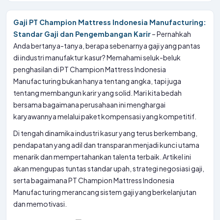
Gaji PT Champion Mattress Indonesia Manufacturing:
Standar Gaji dan Pengembangan Karir
– Pernahkah
Anda bertanya-tanya, berapa sebenarnya gaji yang pantas
di industri manufaktur kasur? Memahami seluk-beluk
penghasilan di PT Champion Mattress Indonesia
Manufacturing bukan hanya tentang angka, tapi juga
tentang membangun karir yang solid. Mari kita bedah
bersama bagaimana perusahaan ini menghargai
karyawannya melalui paket kompensasi yang kompetitif.
Di tengah dinamika industri kasur yang terus berkembang,
pendapatan yang adil dan transparan menjadi kunci utama
menarik dan mempertahankan talenta terbaik. Artikel ini
akan mengupas tuntas standar upah, strategi negosiasi gaji,
serta bagaimana PT Champion Mattress Indonesia
Manufacturing merancang sistem gaji yang berkelanjutan
dan memotivasi.