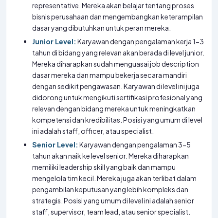
representative. Mereka akan belajar tentang proses
bisnis perusahaan dan mengembangkan keterampilan
dasar yang dibutuhkan untuk peran mereka.
Junior Level:
Karyawan dengan pengalaman kerja 1-3
tahun di bidang yang relevan akan berada di level junior.
Mereka diharapkan sudah menguasai job description
dasar mereka dan mampu bekerja secara mandiri
dengan sedikit pengawasan. Karyawan di level ini juga
didorong untuk mengikuti sertifikasi profesional yang
relevan dengan bidang mereka untuk meningkatkan
kompetensi dan kredibilitas. Posisi yang umum di level
ini adalah staff, officer, atau specialist.
Senior Level:
Karyawan dengan pengalaman 3-5
tahun akan naik ke level senior. Mereka diharapkan
memiliki leadership skill yang baik dan mampu
mengelola tim kecil. Mereka juga akan terlibat dalam
pengambilan keputusan yang lebih kompleks dan
strategis. Posisi yang umum di level ini adalah senior
staff, supervisor, team lead, atau senior specialist.