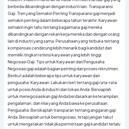
berbeda dibandingkan dengan industri lain. Transparansi
Gaji: Tren yang Semakin Penting Transparansi gaji menjadi
semakin penting dalam beberapa tahun terakhir. Karyawan
semakin ingin tahu tentang bagaimana gaji mereka
dibandingkan dengan rekan kerja mereka dan dengan orang
lain di industri yang sama. Perusahaan yang terbuka tentang
kompensasi cenderung lebih menarik bagi kandidat dan
memiliki tingkat retensi karyawan yang lebih tinggi.
Negosiasi Gaji: Tips untuk Karyawan dan Pengusaha
Negosiasi gaji adalah bagian penting dari proses rekrutmen.
Berikut adalah beberapa tips untuk karyawan dan
pengusaha: Karyawan: Lakukan riset tentang gaji rata-rata
untuk posisi Anda di industri dan lokasi Anda. Bersiaplah
untuk menegosiasikan gaji Anda berdasarkan keterampilan,
pengalaman, dan nilai yang Anda bawa ke perusahaan.
Pengusaha: Bersikaplah transparan tentang anggaran gaji
Anda. Bersiaplah untuk bernegosiasi, tetapi jangan takut
untuk mengatakan tidak jika permintaan gaji kandidat terlalu