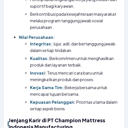
suportif bagi karyawan.
Berkontribusi pada kesejahteraan masyarakat
melalui program tanggung jawab sosial
perusahaan.
Nilai Perusahaan:
Integritas:
Jujur, adil, dan bertanggung jawab
dalam setiap tindakan.
Kualitas:
Berkomitmen untuk menghasilkan
produk dan layanan terbaik.
Inovasi:
Terus mencari cara baru untuk
meningkatkan produk dan proses.
Kerja Sama Tim:
Bekerja bersama untuk
mencapai tujuan bersama.
Kepuasan Pelanggan:
Prioritas utama dalam
setiap aspek bisnis.
Jenjang Karir di PT Champion Mattress
Indonesia Manufacturing