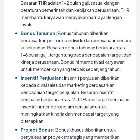
Besaran THR adalah 1-2 bulan gaji, sesuai dengan
peraturan pemerintah dan kebijakan perusahaan. THR
membantu karyawan merayakan hari raya dengan
layak.
Bonus Tahunan:
Bonus tahunan diberikan
berdasarkan performa individu dan perusahaan secara
keseluruhan. Besaran bonus tahunan berkisar antara
1-6 bulan gaji, tergantung pada pencapaian target dan
kinerja perusahaan. Bonus ini memotivasi karyawan
untuk memberikan yang terbaik sepanjang tahun.
Insentif Penjualan:
Insentif penjualan diberikan
kepada divisi sales dan marketing berdasarkan
pencapaian target penjualan. Besaran insentif
penjualan berkisar antara 2-10% dari target penjualan.
Insentif ini mendorong tim penjualan untuk
meningkatkan kinerja dan mencapai target yang
ditetapkan.
Project Bonus:
Bonus khusus diberikan untuk
penyelesaian proyek strategis yang memberikan