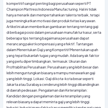
kompetitif sangat penting bagi perusahaan seperti PT
Champion Mattress Indonesia Manufacturing. Hal ini tidak
hanya menarik dan mempertahankan talenta terbaik, tetapi
juga meningkatkan motivasi dan produktivitas karyawan.
Artikel ini akan memberikan gambaran tentang rentang gaji
di berbagai posisi dalam perusahaan manufaktur kasur, serta
beberapa tips tentang bagaimana perusahaan dapat
merancang paket kompensasi yang efektif. Tantangan
dalam Menentukan Gaji yang Kompetitif Menentukan upah
yang tepat bukanlah tugas yang mudah. Ada banyak faktor
yang perlu dipertimbangkan, termasuk: Ukuran dan
Profitabilitas Perusahaan: Perusahaan yang lebih besar dan
lebih menguntungkan biasanya mampu menawarkan gaji
yang lebih tinggi. Lokasi: Gaji di kota-kota besar seperti
Jakarta atau Surabaya cenderung lebih tinggi dibandingkan
di daerah pedesaan. Pengalaman dan Keterampilan:
Kandidat dengan pengalaman dan keterampilan yang
relevan biasanya dapat meminta gaji yang lebih tinggi.
Industri: Industri manufaktur kasur memiliki standar gaji yang