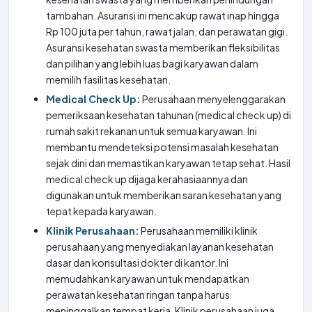
tambahan. Asuransi ini mencakup rawat inap hingga
Rp 100 juta per tahun, rawat jalan, dan perawatan gigi.
Asuransi kesehatan swasta memberikan fleksibilitas
dan pilihan yang lebih luas bagi karyawan dalam
memilih fasilitas kesehatan.
Medical Check Up:
Perusahaan menyelenggarakan
pemeriksaan kesehatan tahunan (medical check up) di
rumah sakit rekanan untuk semua karyawan. Ini
membantu mendeteksi potensi masalah kesehatan
sejak dini dan memastikan karyawan tetap sehat. Hasil
medical check up dijaga kerahasiaannya dan
digunakan untuk memberikan saran kesehatan yang
tepat kepada karyawan.
Klinik Perusahaan:
Perusahaan memiliki klinik
perusahaan yang menyediakan layanan kesehatan
dasar dan konsultasi dokter di kantor. Ini
memudahkan karyawan untuk mendapatkan
perawatan kesehatan ringan tanpa harus
meninggalkan tempat kerja. Klinik perusahaan juga