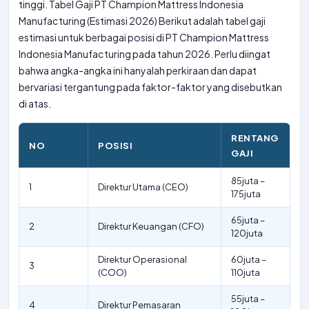
tinggi. Tabel Gaji PT Champion Mattress Indonesia
Manufacturing (Estimasi 2026) Berikut adalah tabel gaji
estimasi untuk berbagai posisi di PT Champion Mattress
Indonesia Manufacturing pada tahun 2026. Perlu diingat
bahwa angka-angka ini hanyalah perkiraan dan dapat
bervariasi tergantung pada faktor-faktor yang disebutkan
di atas.
RENTANG
NO
POSISI
GAJI
85juta –
1
Direktur Utama (CEO)
175juta
65juta –
2
Direktur Keuangan (CFO)
120juta
Direktur Operasional
60juta –
3
(COO)
110juta
55juta –
4
Direktur Pemasaran