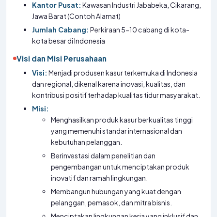
Kantor Pusat:
Kawasan Industri Jababeka, Cikarang,
Jawa Barat (Contoh Alamat)
Jumlah Cabang:
Perkiraan 5-10 cabang di kota-
kota besar di Indonesia
Visi dan Misi Perusahaan
Visi:
Menjadi produsen kasur terkemuka di Indonesia
dan regional, dikenal karena inovasi, kualitas, dan
kontribusi positif terhadap kualitas tidur masyarakat.
Misi:
Menghasilkan produk kasur berkualitas tinggi
yang memenuhi standar internasional dan
kebutuhan pelanggan.
Berinvestasi dalam penelitian dan
pengembangan untuk menciptakan produk
inovatif dan ramah lingkungan.
Membangun hubungan yang kuat dengan
pelanggan, pemasok, dan mitra bisnis.
Menciptakan lingkungan kerja yang inklusif dan