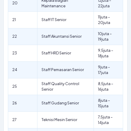
Kepala Bagian
12juta –
20
Maintenance
22juta
11juta –
21
Staff IT Senior
20juta
10juta –
22
Staff Akuntansi Senior
19juta
9,5juta –
23
Staff HRD Senior
18juta
9juta –
24
Staff Pemasaran Senior
17juta
Staff Quality Control
8,5juta –
25
Senior
16juta
8juta –
26
Staff Gudang Senior
15juta
7,5juta –
27
Teknisi Mesin Senior
14juta