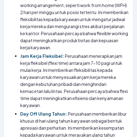
working arrangement, seperti work from home (WFH)
2 hari per minggu untuk posisi tertentu. Ini memberikan
fleksibilitas kepada karyawan untuk mengatur jadwal
kerja mereka dan mengurangi stres akibat perjalanan
ke kantor. Perusahaan percaya bahwa flexible working
dapat meningkatkan produktivitas dan kepuasan
kerja karyawan.
Jam Kerja Fleksibel:
Perusahaan menerapkan jam
kerja fleksibel (flexi time) antara jam 7-10 pagi untuk
mulai kerja. Ini memberikan fleksibilitas kepada
karyawan untuk menyesuaikan jam kerja mereka
dengan kebutuhan pribadi dan menghindari
kemacetan lalu lintas. Perusahaan percaya bahwa flexi
time dapat meningkatkan efisiensi dan kenyamanan
karyawan.
Day Off Ulang Tahun:
Perusahaan memberikan libur
khusus di hari ulang tahun karyawan sebagai bentuk
apresiasi dan perhatian. Ini memberikan kesempatan
kepada karyawan untuk merayakan ulang tahun