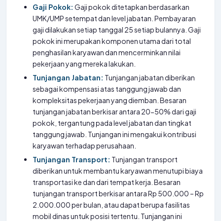
Gaji Pokok:
Gaji pokok ditetapkan berdasarkan
UMK/UMP setempat dan level jabatan. Pembayaran
gaji dilakukan setiap tanggal 25 setiap bulannya. Gaji
pokok ini merupakan komponen utama dari total
penghasilan karyawan dan mencerminkan nilai
pekerjaan yang mereka lakukan.
Tunjangan Jabatan:
Tunjangan jabatan diberikan
sebagai kompensasi atas tanggung jawab dan
kompleksitas pekerjaan yang diemban. Besaran
tunjangan jabatan berkisar antara 20-50% dari gaji
pokok, tergantung pada level jabatan dan tingkat
tanggung jawab. Tunjangan ini mengakui kontribusi
karyawan terhadap perusahaan.
Tunjangan Transport:
Tunjangan transport
diberikan untuk membantu karyawan menutupi biaya
transportasi ke dan dari tempat kerja. Besaran
tunjangan transport berkisar antara Rp 500.000 – Rp
2.000.000 per bulan, atau dapat berupa fasilitas
mobil dinas untuk posisi tertentu. Tunjangan ini