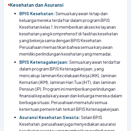
Kesehatan dan Asuransi
BPJS Kesehatan:
Semua karyawan tetap dan
keluarga mereka terdaftar dalam program BPJS
Kesehatan kelas 1. Ini memberikan akses ke layanan
kesehatan yang komprehensif di fasilitas kesehatan
yang bekerja sama dengan BPJS Kesehatan.
Perusahaan memastikan bahwa semua karyawan
memiliki perlindungan kesehatan yang memadai.
BPJS Ketenagakerjaan:
Semua karyawan terdaftar
dalam program BPJS Ketenagakerjaan, yang
mencakup Jaminan Kecelakaan Kerja (JKK), Jaminan
Kematian (JKM), Jaminan Hari Tua (JHT), dan Jaminan
Pensiun (JP). Program ini memberikan perlindungan
finansial kepada karyawan dan keluarga mereka dalam
berbagai situasi. Perusahaan mematuhi semua
ketentuan pemerintah terkait BPJS Ketenagakerjaan.
Asuransi Kesehatan Swasta:
Selain BPJS
Kesehatan, perusahaan juga menyediakan asuransi
kesehatan swasta yang memberikan perlindungan