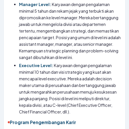
Manager Level:
Karyawan dengan pengalaman
minimal 5 tahun dan rekam jejak yang terbukti akan
dipromosikan ke level manager. Mereka bertanggung
jawab untuk mengelola divisi atau departemen
tertentu, mengembangkan strategi, dan memastikan
pencapaian target. Posisi yang umum di level ini adalah
assistant manager, manager, atau senior manager.
Kemampuan strategic planning dan problem-solving
sangat dibutuhkan di level ini.
Executive Level:
Karyawan dengan pengalaman
minimal 10 tahun dan visi strategis yang kuat akan
mencapai level executive. Mereka adalah decision
maker utama di perusahaan dan bertanggung jawab
untuk mengarahkan perusahaan menuju kesuksesan
jangka panjang. Posisi di level ini meliputi direktur,
kepala divisi, atau C-level (Chief Executive Officer,
Chief Financial Officer, dll.).
Program Pengembangan Karir