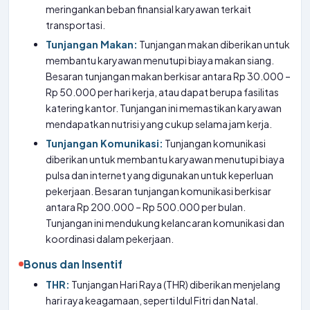
meringankan beban finansial karyawan terkait
transportasi.
Tunjangan Makan:
Tunjangan makan diberikan untuk
membantu karyawan menutupi biaya makan siang.
Besaran tunjangan makan berkisar antara Rp 30.000 –
Rp 50.000 per hari kerja, atau dapat berupa fasilitas
katering kantor. Tunjangan ini memastikan karyawan
mendapatkan nutrisi yang cukup selama jam kerja.
Tunjangan Komunikasi:
Tunjangan komunikasi
diberikan untuk membantu karyawan menutupi biaya
pulsa dan internet yang digunakan untuk keperluan
pekerjaan. Besaran tunjangan komunikasi berkisar
antara Rp 200.000 – Rp 500.000 per bulan.
Tunjangan ini mendukung kelancaran komunikasi dan
koordinasi dalam pekerjaan.
Bonus dan Insentif
THR:
Tunjangan Hari Raya (THR) diberikan menjelang
hari raya keagamaan, seperti Idul Fitri dan Natal.