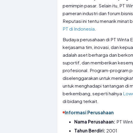
pemimpin pasar. Selain itu, PT Wi
pameran industri dan forum bisni
Reputasi ini tentu menarik minat 
PT di Indonesia
.
Budaya perusahaan di PT Winta Eka
kerjasama tim, inovasi, dan kep
adalah aset berharga dan berkomi
suportif, dan memberikan kesemp
profesional. Program-program pe
diselenggarakan untuk meningk
untuk menghadapi tantangan di 
berkembang, seperti halnya
Lowo
di bidang terkait.
Informasi Perusahaan
Nama Perusahaan:
PT Wint
Tahun Berdiri:
2001