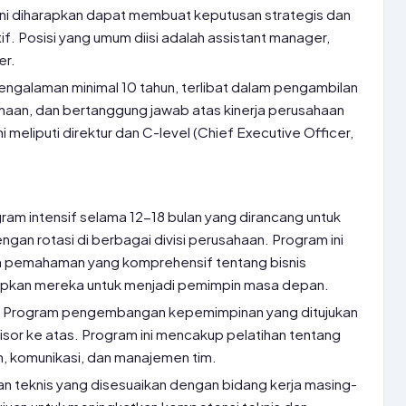
 ini diharapkan dapat membuat keputusan strategis dan
. Posisi yang umum diisi adalah assistant manager,
er.
engalaman minimal 10 tahun, terlibat dalam pengambilan
haan, dan bertanggung jawab atas kinerja perusahaan
ni meliputi direktur dan C-level (Chief Executive Officer,
ram intensif selama 12-18 bulan yang dirancang untuk
ngan rotasi di berbagai divisi perusahaan. Program ini
n pemahaman yang komprehensif tentang bisnis
pkan mereka untuk menjadi pemimpin masa depan.
:
Program pengembangan kepemimpinan yang ditujukan
isor ke atas. Program ini mencakup pelatihan tentang
, komunikasi, dan manajemen tim.
an teknis yang disesuaikan dengan bidang kerja masing-