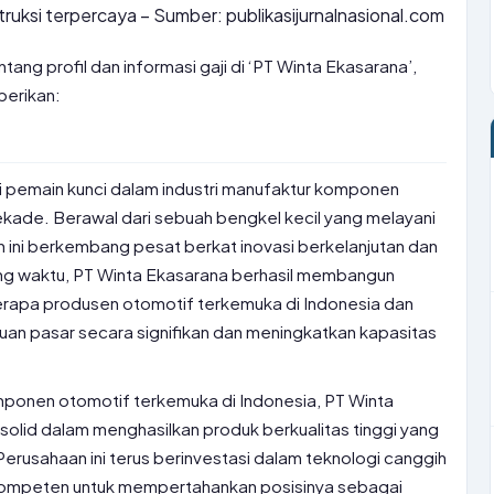
truksi terpercaya – Sumber: publikasijurnalnasional.com
tang profil dan informasi gaji di ‘PT Winta Ekasarana’,
berikan:
i pemain kunci dalam industri manufaktur komponen
ekade. Berawal dari sebuah bengkel kecil yang melayani
 ini berkembang pesat berkat inovasi berkelanjutan dan
ring waktu, PT Winta Ekasarana berhasil membangun
erapa produsen otomotif terkemuka di Indonesia dan
uan pasar secara signifikan dan meningkatkan kapasitas
ponen otomotif terkemuka di Indonesia, PT Winta
 solid dalam menghasilkan produk berkualitas tinggi yang
Perusahaan ini terus berinvestasi dalam teknologi canggih
kompeten untuk mempertahankan posisinya sebagai