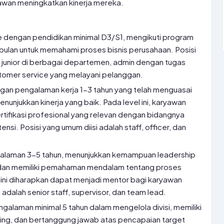
awan meningkatkan kinerja mereka.
 dengan pendidikan minimal D3/S1, mengikuti program
6 bulan untuk memahami proses bisnis perusahaan. Posisi
f junior di berbagai departemen, admin dengan tugas
ustomer service yang melayani pelanggan.
an pengalaman kerja 1-3 tahun yang telah menguasai
nunjukkan kinerja yang baik. Pada level ini, karyawan
rtifikasi profesional yang relevan dengan bidangnya
si. Posisi yang umum diisi adalah staff, officer, dan
galaman 3-5 tahun, menunjukkan kemampuan leadership
, dan memiliki pemahaman mendalam tentang proses
 ini diharapkan dapat menjadi mentor bagi karyawan
i adalah senior staff, supervisor, dan team lead.
ngalaman minimal 5 tahun dalam mengelola divisi, memiliki
ing, dan bertanggung jawab atas pencapaian target