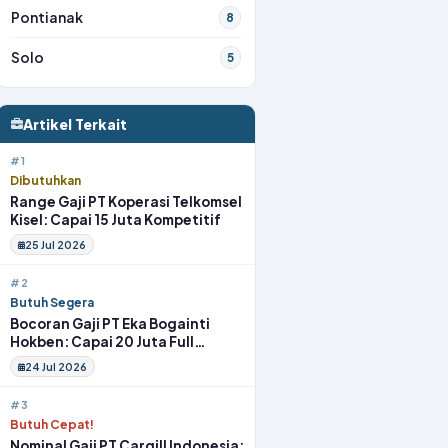
Pontianak
8
Solo
5
Artikel Terkait
#1
Dibutuhkan
Range Gaji PT Koperasi Telkomsel
Kisel: Capai 15 Juta Kompetitif
25 Jul 2026
#2
Butuh Segera
Bocoran Gaji PT Eka Bogainti
Hokben: Capai 20 Juta Full
Benefit
24 Jul 2026
#3
Butuh Cepat!
Nominal Gaji PT Cargill Indonesia: