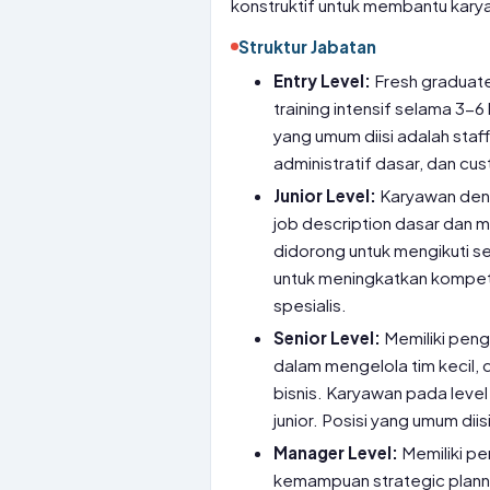
konstruktif untuk membantu kary
Struktur Jabatan
Entry Level:
Fresh graduate
training intensif selama 3-
yang umum diisi adalah staf
administratif dasar, dan c
Junior Level:
Karyawan deng
job description dasar dan me
didorong untuk mengikuti se
untuk meningkatkan kompeten
spesialis.
Senior Level:
Memiliki pen
dalam mengelola tim kecil
bisnis. Karyawan pada level
junior. Posisi yang umum diis
Manager Level:
Memiliki pe
kemampuan strategic plann