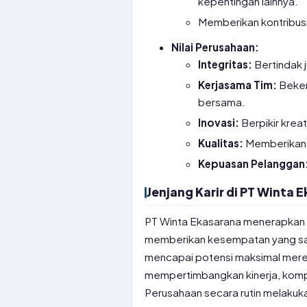
kepentingan lainnya.
Memberikan kontribusi 
Nilai Perusahaan:
Integritas:
Bertindak j
Kerjasama Tim:
Beker
bersama.
Inovasi:
Berpikir kreat
Kualitas:
Memberikan y
Kepuasan Pelanggan
Jenjang Karir di PT Winta 
PT Winta Ekasarana menerapkan sis
memberikan kesempatan yang sa
mencapai potensi maksimal merek
mempertimbangkan kinerja, komp
Perusahaan secara rutin melakuka