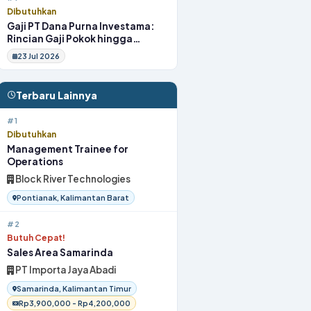
Dibutuhkan
Gaji PT Dana Purna Investama:
Rincian Gaji Pokok hingga
Fasilitas
23 Jul 2026
Terbaru Lainnya
#1
Dibutuhkan
Management Trainee for
Operations
Block River Technologies
Pontianak, Kalimantan Barat
#2
Butuh Cepat!
Sales Area Samarinda
PT Importa Jaya Abadi
Samarinda, Kalimantan Timur
Rp3,900,000 - Rp4,200,000