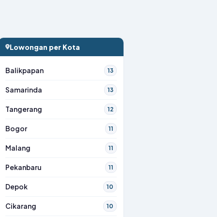
Lowongan per Kota
Balikpapan
13
Samarinda
13
Tangerang
12
Bogor
11
Malang
11
Pekanbaru
11
Depok
10
Cikarang
10