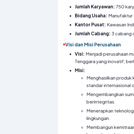
Jumlah Karyawan:
750 kar
Bidang Usaha:
Manufaktur 
Kantor Pusat:
Kawasan Indu
Jumlah Cabang:
3 cabang d
Visi dan Misi Perusahaan
Visi:
Menjadi perusahaan ma
Tenggara yang inovatif, ber
Misi:
Menghasilkan produk 
standar internasional
Mengembangkan sumbe
berintegritas.
Menerapkan teknologi 
lingkungan.
Membangun kemitraan