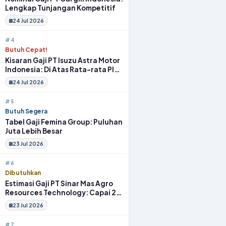
Lengkap Tunjangan Kompetitif
24 Jul 2026
#4
Butuh Cepat!
Kisaran Gaji PT Isuzu Astra Motor
Indonesia: Di Atas Rata-rata Plus
Fasilitas
24 Jul 2026
#5
Butuh Segera
Tabel Gaji Femina Group: Puluhan
Juta Lebih Besar
23 Jul 2026
#6
Dibutuhkan
Estimasi Gaji PT Sinar Mas Agro
Resources Technology: Capai 20
Juta Full Benefit
23 Jul 2026
#7