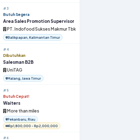
#3
Butuh Segera
Area Sales Promotion Supervisor
PT. Indofood Sukses Makmur Tbk
Balikpapan, Kalimantan Timur
#4
Dibutuhkan
Salesman B2B
UniTAG
Malang, Jawa Timur
#5
Butuh Cepat!
Waiters
More than miles
Pekanbaru, Riau
Rp1,800,000 - Rp2,000,000
#6