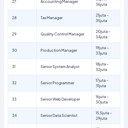
27
Accounting Manager
36juta
21juta –
28
Tax Manager
35juta
20juta –
29
Quality Control Manager
34juta
19juta –
30
Production Manager
33juta
18juta –
31
Senior System Analyst
32juta
17juta –
32
Senior Programmer
31juta
16juta –
33
Senior Web Developer
30juta
15,5juta –
34
Senior Data Scientist
29juta