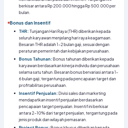
berkisar antara Rp 200.000 hingga Rp 500.000 per
bulan.
Bonus dan Insentif
THR:
Tunjangan Hari Raya (THR) diberikan kepada
seluruh karyawan menjelang hari raya keagamaan.
Besaran THR adalah 1-2 bulan gaji, sesuai dengan
peraturan pemerintah dan kebijakan perusahaan.
Bonus Tahunan:
Bonus tahunan diberikan kepada
karyawan berdasarkan kinerja individu dan perusahaan
selama satu tahun. Besaran bonus bervariasi antara 1-
6 bulan gaji, tergantung pada pencapaian target dan
profitabilitas perusahaan.
Insentif Penjualan:
Divisi sales dan marketing
mendapatkan insentif penjualan berdasarkan
pencapaian target penjualan. Insentif ini berkisar
antara 2-10% dari target penjualan, tergantung pada
jenis produk dan wilayah pemasaran.
Project Bonus:
Bonus khusus diberikan kepada