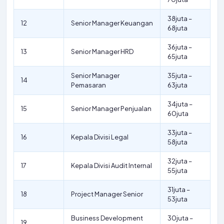
38juta –
12
Senior Manager Keuangan
68juta
36juta –
13
Senior Manager HRD
65juta
Senior Manager
35juta –
14
Pemasaran
63juta
34juta –
15
Senior Manager Penjualan
60juta
33juta –
16
Kepala Divisi Legal
58juta
32juta –
17
Kepala Divisi Audit Internal
55juta
31juta –
18
Project Manager Senior
53juta
Business Development
30juta –
19