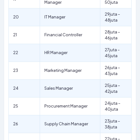
Manager
50juta
29juta –
20
IT Manager
48juta
28juta –
21
Financial Controller
46juta
27juta –
22
HR Manager
45juta
26juta –
23
Marketing Manager
43juta
25juta –
24
Sales Manager
42juta
24juta –
25
Procurement Manager
40juta
23juta –
26
Supply Chain Manager
38juta
22juta –