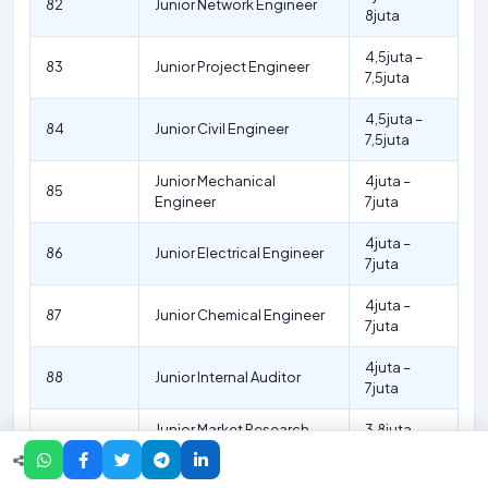
82
Junior Network Engineer
8juta
4,5juta –
83
Junior Project Engineer
7,5juta
4,5juta –
84
Junior Civil Engineer
7,5juta
Junior Mechanical
4juta –
85
Engineer
7juta
4juta –
86
Junior Electrical Engineer
7juta
4juta –
87
Junior Chemical Engineer
7juta
4juta –
88
Junior Internal Auditor
7juta
Junior Market Research
3,8juta –
89
Analyst
6,5juta