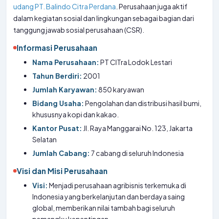
udang PT. Balindo Citra Perdana
. Perusahaan juga aktif
dalam kegiatan sosial dan lingkungan sebagai bagian dari
tanggung jawab sosial perusahaan (CSR).
Informasi Perusahaan
Nama Perusahaan:
PT CITra Lodok Lestari
Tahun Berdiri:
2001
Jumlah Karyawan:
850 karyawan
Bidang Usaha:
Pengolahan dan distribusi hasil bumi,
khususnya kopi dan kakao.
Kantor Pusat:
Jl. Raya Manggarai No. 123, Jakarta
Selatan
Jumlah Cabang:
7 cabang di seluruh Indonesia
Visi dan Misi Perusahaan
Visi:
Menjadi perusahaan agribisnis terkemuka di
Indonesia yang berkelanjutan dan berdaya saing
global, memberikan nilai tambah bagi seluruh