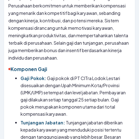
Perusahaan berkomitmen untuk memberikan kompensasi
yang menarik dan kompetitif bagi karyawan, sebanding
dengan kinerja, kontribusi, dan potensi mereka. Sistem
kompensasi dirancang untuk memotivasi karyawan,
meningkatkan produktivitas, dan mempertahankan talenta
terbaik di perusahaan. Selain gaji dan tunjangan, perusahaan
juga memberikan bonus dan insentif berdasarkan kinerja
individu dan perusahaan.
Komponen Gaji
Gaji Pokok:
Gaji pokok di PT CITra Lodok Lestari
disesuaikan dengan Upah Minimum Kota/Provinsi
(UMK/UMP) setempat dan level jabatan. Pembayaran
gaji dilakukan setiap tanggal 25 setiap bulan. Gaji
pokok merupakan komponen utama dari total
kompensasi karyawan.
Tunjangan Jabatan:
Tunjangan jabatan diberikan
kepada karyawan yang menduduki posisi tertentu
dengan tanggung jawab yang lebih besar. Besaran