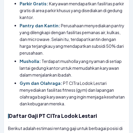
Parkir Gratis:
Karyawan mendapatkan fasilitas parkir
gratis di area parkir khusus yang disediakan di gedung
kantor.
Pantry dan Kantin:
Perusahaan menyediakan pantry
yang dilengkapi dengan fasilitas pemanas air, kulkas,
dan microwave. Selain itu, terdapat kantin dengan
harga terjangkau yang mendapatkan subsidi 50% dari
perusahaan.
Musholla:
Terdapat musholla yang nyaman di setiap
lantai gedung kantor untuk memudahkan karyawan
dalam menjalankan ibadah.
Gym dan Olahraga:
PT CITra Lodok Lestari
menyediakan fasilitas fitness (gym) dan lapangan
olahraga bagi karyawan yang ingin menjaga kesehatan
dan kebugaran mereka.
Daftar Gaji PT CITra Lodok Lestari
Berikut adalah estimasi rentang gaji untuk berbagai posisi di