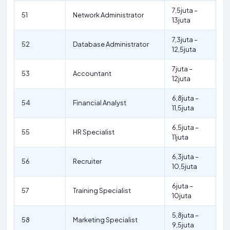
7,5juta –
51
Network Administrator
13juta
7,3juta –
52
Database Administrator
12,5juta
7juta –
53
Accountant
12juta
6,8juta –
54
Financial Analyst
11,5juta
6,5juta –
55
HR Specialist
11juta
6,3juta –
56
Recruiter
10,5juta
6juta –
57
Training Specialist
10juta
5,8juta –
58
Marketing Specialist
9,5juta