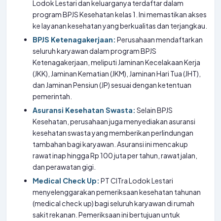
Lodok Lestari dan keluarganya terdaftar dalam
program BPJS Kesehatan kelas 1. Ini memastikan akses
ke layanan kesehatan yang berkualitas dan terjangkau.
BPJS Ketenagakerjaan:
Perusahaan mendaftarkan
seluruh karyawan dalam program BPJS
Ketenagakerjaan, meliputi Jaminan Kecelakaan Kerja
(JKK), Jaminan Kematian (JKM), Jaminan Hari Tua (JHT),
dan Jaminan Pensiun (JP) sesuai dengan ketentuan
pemerintah.
Asuransi Kesehatan Swasta:
Selain BPJS
Kesehatan, perusahaan juga menyediakan asuransi
kesehatan swasta yang memberikan perlindungan
tambahan bagi karyawan. Asuransi ini mencakup
rawat inap hingga Rp 100 juta per tahun, rawat jalan,
dan perawatan gigi.
Medical Check Up:
PT CITra Lodok Lestari
menyelenggarakan pemeriksaan kesehatan tahunan
(medical check up) bagi seluruh karyawan di rumah
sakit rekanan. Pemeriksaan ini bertujuan untuk