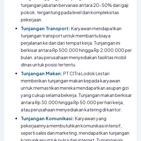
tunjangan jabatan bervariasi antara 20-50% dari gaji
pokok, tergantung pada level dan kompleksitas
pekerjaan.
Tunjangan Transport:
Karyawan mendapatkan
tunjangan transport untuk membantu biaya
perjalanan ke dan dari tempat kerja. Tunjangan ini
berkisar antara Rp 500.000 hingga Rp 2.000.000 per
bulan, atau perusahaan menyediakan fasilitas mobil
dinas untuk posisi tertentu.
Tunjangan Makan:
PT CITra Lodok Lestari
memberikan tunjangan makan kepada karyawan
untuk memastikan mereka mendapatkan asupan gizi
yang cukup selama bekerja. Tunjangan makan berkisar
antara Rp 30.000 hingga Rp 50.000 per hari kerja,
atau perusahaan menyediakan katering di kantor.
Tunjangan Komunikasi:
Karyawan yang
pekerjaannya membutuhkan komunikasi intensif,
seperti sales dan marketing, mendapatkan tunjangan
komunikasi untuk pulsa dan internet. Tunjangan ini