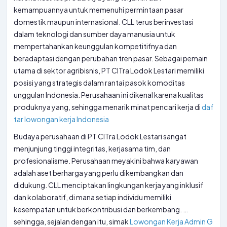
kemampuannya untuk memenuhi permintaan pasar
domestik maupun internasional. CLL terus berinvestasi
dalam teknologi dan sumber daya manusia untuk
mempertahankan keunggulan kompetitifnya dan
beradaptasi dengan perubahan tren pasar. Sebagai pemain
utama di sektor agribisnis, PT CITra Lodok Lestari memiliki
posisi yang strategis dalam rantai pasok komoditas
unggulan Indonesia. Perusahaan ini dikenal karena kualitas
produknya yang, sehingga menarik minat pencari kerja di
daf
tar lowongan kerja Indonesia
Budaya perusahaan di PT CITra Lodok Lestari sangat
menjunjung tinggi integritas, kerjasama tim, dan
profesionalisme. Perusahaan meyakini bahwa karyawan
adalah aset berharga yang perlu dikembangkan dan
didukung. CLL menciptakan lingkungan kerja yang inklusif
dan kolaboratif, di mana setiap individu memiliki
kesempatan untuk berkontribusi dan berkembang. …
sehingga, sejalan dengan itu, simak
Lowongan Kerja Admin G