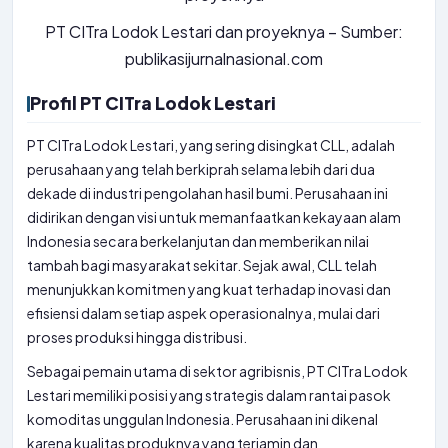
PT CITra Lodok Lestari dan proyeknya – Sumber:
publikasijurnalnasional.com
Profil PT CITra Lodok Lestari
PT CITra Lodok Lestari, yang sering disingkat CLL, adalah
perusahaan yang telah berkiprah selama lebih dari dua
dekade di industri pengolahan hasil bumi. Perusahaan ini
didirikan dengan visi untuk memanfaatkan kekayaan alam
Indonesia secara berkelanjutan dan memberikan nilai
tambah bagi masyarakat sekitar. Sejak awal, CLL telah
menunjukkan komitmen yang kuat terhadap inovasi dan
efisiensi dalam setiap aspek operasionalnya, mulai dari
proses produksi hingga distribusi.
Sebagai pemain utama di sektor agribisnis, PT CITra Lodok
Lestari memiliki posisi yang strategis dalam rantai pasok
komoditas unggulan Indonesia. Perusahaan ini dikenal
karena kualitas produknya yang terjamin dan