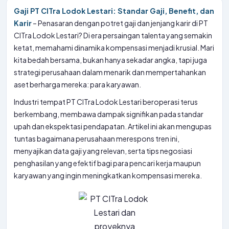
Gaji PT CITra Lodok Lestari: Standar Gaji, Benefit, dan
Karir
– Penasaran dengan potret gaji dan jenjang karir di PT
CITra Lodok Lestari? Di era persaingan talenta yang semakin
ketat, memahami dinamika kompensasi menjadi krusial. Mari
kita bedah bersama, bukan hanya sekadar angka, tapi juga
strategi perusahaan dalam menarik dan mempertahankan
aset berharga mereka: para karyawan.
Industri tempat PT CITra Lodok Lestari beroperasi terus
berkembang, membawa dampak signifikan pada standar
upah dan ekspektasi pendapatan. Artikel ini akan mengupas
tuntas bagaimana perusahaan merespons tren ini,
menyajikan data gaji yang relevan, serta tips negosiasi
penghasilan yang efektif bagi para pencari kerja maupun
karyawan yang ingin meningkatkan kompensasi mereka.