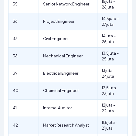
15juta –
35
Senior Network Engineer
28juta
14,5juta –
36
Project Engineer
27juta
14juta –
37
Civil Engineer
26juta
13,5juta –
38
Mechanical Engineer
25juta
13juta –
39
Electrical Engineer
24juta
12,5juta –
40
Chemical Engineer
23juta
12juta –
41
Internal Auditor
22juta
11,5juta –
42
Market Research Analyst
21juta