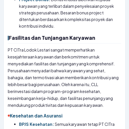
karyawan yang terlibat dalam penyelesaian proyek
strategis perusahaan. Besaran bonus project
ditentukan berdasarkan kompleksitas proyek dan
kontribusi individu.
Fasilitas dan Tunjangan Karyawan
PT CITra Lodok Lestari sangat memperhatikan
kesejahteraan karyawan dan berkomitmen untuk
menyediakan fasilitas dan tunjangan yang komprehensif.
Perusahaan menyadari bahwa karyawan yang sehat,
bahagia, dan termotivasi akan memberikan kontribusi yang
lebih besar bagi perusahaan. Oleh karena itu, CLL
berinvestasi dalam program-program kesehatan,
keseimbangan kerja-hidup, dan fasilitas penunjang yang
mendukung produktivitas dan kepuasan karyawan.
Kesehatan dan Asuransi
BPJS Kesehatan:
Semua karyawan tetap PT CITra