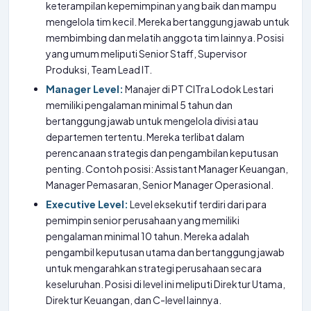
keterampilan kepemimpinan yang baik dan mampu
mengelola tim kecil. Mereka bertanggung jawab untuk
membimbing dan melatih anggota tim lainnya. Posisi
yang umum meliputi Senior Staff, Supervisor
Produksi, Team Lead IT.
Manager Level:
Manajer di PT CITra Lodok Lestari
memiliki pengalaman minimal 5 tahun dan
bertanggung jawab untuk mengelola divisi atau
departemen tertentu. Mereka terlibat dalam
perencanaan strategis dan pengambilan keputusan
penting. Contoh posisi: Assistant Manager Keuangan,
Manager Pemasaran, Senior Manager Operasional.
Executive Level:
Level eksekutif terdiri dari para
pemimpin senior perusahaan yang memiliki
pengalaman minimal 10 tahun. Mereka adalah
pengambil keputusan utama dan bertanggung jawab
untuk mengarahkan strategi perusahaan secara
keseluruhan. Posisi di level ini meliputi Direktur Utama,
Direktur Keuangan, dan C-level lainnya.