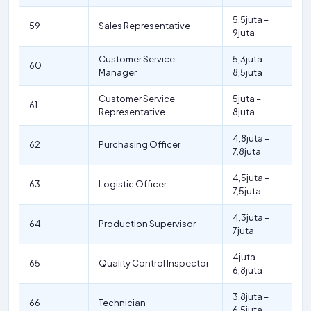
5,5juta –
59
Sales Representative
9juta
Customer Service
5,3juta –
60
Manager
8,5juta
Customer Service
5juta –
61
Representative
8juta
4,8juta –
62
Purchasing Officer
7,8juta
4,5juta –
63
Logistic Officer
7,5juta
4,3juta –
64
Production Supervisor
7juta
4juta –
65
Quality Control Inspector
6,8juta
3,8juta –
66
Technician
6,5juta