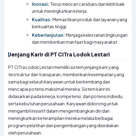
Inovasi:
Terus mencari cara baru dan lebih baik
untuk meningkatkan kinerja.
Kualitas:
Memastikan produk dan layanan yang
berkualitas tinggi.
Keberlanjutan:
Menjaga kelestarian lingkungan
dan memberikan manfaat bagi masyarakat.
Jenjang Karir di PT CITra Lodok Lestari
PT CITra Lodok Lestari memiliki sistem jenjang karir yang
terstruktur dan transparan, memberikan kesempatan yang
sama bagi seluruh karyawan untuk berkembang dan
mencapai potensi maksimal mereka. Sistem karir ini
didasarkan pada kinerja, kompetensi, dan potensi individu,
serta kebutuhan perusahaan. Karyawan didorong untuk
mengambil inisiatif dalam mengembangkan diri dan
meningkatkan keterampilan mereka melalui berbagai
program pelatihan dan pengembangan yang disediakan
oleh perusahaan.