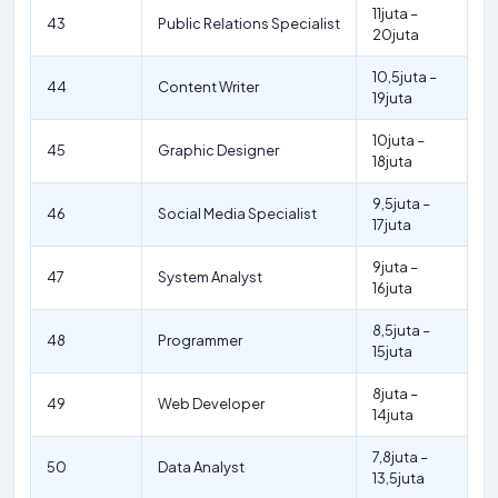
11juta –
43
Public Relations Specialist
20juta
10,5juta –
44
Content Writer
19juta
10juta –
45
Graphic Designer
18juta
9,5juta –
46
Social Media Specialist
17juta
9juta –
47
System Analyst
16juta
8,5juta –
48
Programmer
15juta
8juta –
49
Web Developer
14juta
7,8juta –
50
Data Analyst
13,5juta