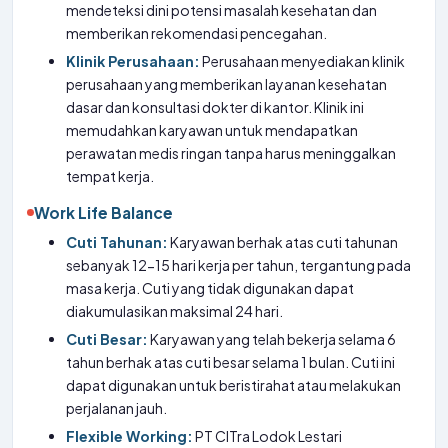
mendeteksi dini potensi masalah kesehatan dan
memberikan rekomendasi pencegahan.
Klinik Perusahaan:
Perusahaan menyediakan klinik
perusahaan yang memberikan layanan kesehatan
dasar dan konsultasi dokter di kantor. Klinik ini
memudahkan karyawan untuk mendapatkan
perawatan medis ringan tanpa harus meninggalkan
tempat kerja.
Work Life Balance
Cuti Tahunan:
Karyawan berhak atas cuti tahunan
sebanyak 12-15 hari kerja per tahun, tergantung pada
masa kerja. Cuti yang tidak digunakan dapat
diakumulasikan maksimal 24 hari.
Cuti Besar:
Karyawan yang telah bekerja selama 6
tahun berhak atas cuti besar selama 1 bulan. Cuti ini
dapat digunakan untuk beristirahat atau melakukan
perjalanan jauh.
Flexible Working:
PT CITra Lodok Lestari