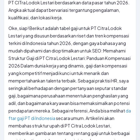
PT CITra Lodok Lestari berdasarkan data pasar tahun 2026.
Angka aktual dapat bervariasi tergantung pengalaman,
kualifikasi, dan lokasi kerja.
Oke, siap! Berikut adalah tabel gaji untuk PT Citra Lodok
Lestari yang disusun berdasarkan riset dan tren kompensasi
terkini di Indonesia tahun 2026, dengan gaya bahasa yang
mudah dipahami dan dioptimalkan untuk SEO: Memahami
Struktur Gaji di PT Citra Lodok Lestari: Panduan Kompensasi
2026 Dalam dunia kerja yang dinamis, gaji dan kompensasi
yang kompetitif menjadi kunci untuk menarik dan
mempertahankan talenta terbaik. Sebagai praktisi HR, saya
seringkali berhadapan dengan pertanyaan seputar standar
gaji, bagaimana perusahaan menentukan penghasilan yang
adil, dan bagaimana karyawan bisa memaksimalkan potensi
pendapatan mereka. Sebagai referensi, Anda bisa melihat
da
ftar gaji PT di Indonesia
secara umum. Artikel ini akan
membahas struktur upah di PT Citra Lodok Lestari,
memberikan gambaran tentang rentang gaji untuk berbagai