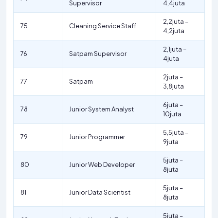
Supervisor
4,4juta
2,2juta –
75
Cleaning Service Staff
4,2juta
2,1juta –
76
Satpam Supervisor
4juta
2juta –
77
Satpam
3,8juta
6juta –
78
Junior System Analyst
10juta
5,5juta –
79
Junior Programmer
9juta
5juta –
80
Junior Web Developer
8juta
5juta –
81
Junior Data Scientist
8juta
5juta –