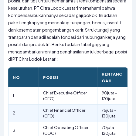
posisi, dan tips untuk memahami sistem kompensasi secara
keseluruhan. PT Citra Lodok Lestari memahami bahwa
kompensasi bukan hanya sekadar gaji pokok. Ini adalah
paket lengkap yang mencakup tunjangan, bonus, insentif,
dan kesempatan pengembangan karir. Struktur gaji yang
transparan dan adil adalah fondasi dari hubungan kerja yang
positif dan produktif. Berikut adalah tabel gaji yang
menggambarkan rentang penghasilan untuk berbagai posisi
di PT Citra Lodok Lestari:
RENTANG
NO
POSISI
GAJI
Chief Executive Officer
90juta –
1
(CEO)
170juta
Chief Financial Officer
75juta –
2
(CFO)
130juta
Chief Operating Officer
70juta –
3
(COO)
120juta