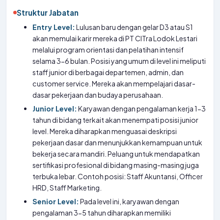
Struktur Jabatan
Entry Level:
Lulusan baru dengan gelar D3 atau S1
akan memulai karir mereka di PT CITra Lodok Lestari
melalui program orientasi dan pelatihan intensif
selama 3-6 bulan. Posisi yang umum di level ini meliputi
staff junior di berbagai departemen, admin, dan
customer service. Mereka akan mempelajari dasar-
dasar pekerjaan dan budaya perusahaan.
Junior Level:
Karyawan dengan pengalaman kerja 1-3
tahun di bidang terkait akan menempati posisi junior
level. Mereka diharapkan menguasai deskripsi
pekerjaan dasar dan menunjukkan kemampuan untuk
bekerja secara mandiri. Peluang untuk mendapatkan
sertifikasi profesional di bidang masing-masing juga
terbuka lebar. Contoh posisi: Staff Akuntansi, Officer
HRD, Staff Marketing.
Senior Level:
Pada level ini, karyawan dengan
pengalaman 3-5 tahun diharapkan memiliki