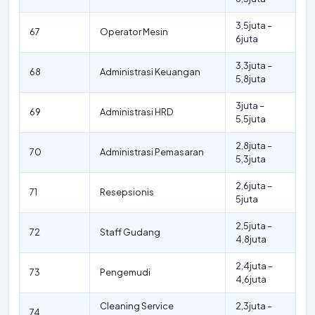
3,5juta –
67
Operator Mesin
6juta
3,3juta –
68
Administrasi Keuangan
5,8juta
3juta –
69
Administrasi HRD
5,5juta
2,8juta –
70
Administrasi Pemasaran
5,3juta
2,6juta –
71
Resepsionis
5juta
2,5juta –
72
Staff Gudang
4,8juta
2,4juta –
73
Pengemudi
4,6juta
Cleaning Service
2,3juta –
74