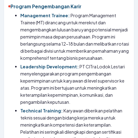
Program Pengembangan Karir
Management Trainee:
Program Management
Trainee (MT) dirancang untuk merekrut dan
mengembangkan lulusan baru yang potensial menjadi
pemimpin masa depan perusahaan. Program ini
berlangsung selama 12-18 bulan dan melibatkan rotasi
di berbagai divisi untuk memberikan pemahaman yang
komprehensif tentang bisnis perusahaan.
Leadership Development:
PT CITra Lodok Lestari
menyelenggarakan program pengembangan
kepemimpinan untuk karyawan di level supervisor ke
atas. Program ini bertujuan untuk meningkatkan
keterampilan kepemimpinan, komunikasi, dan
pengambilan keputusan.
Technical Training:
Karyawan diberikan pelatihan
teknis sesuai dengan bidang kerja mereka untuk
meningkatkan kompetensi dan keterampilan.
Pelatihan ini seringkali dilengkapi dengan sertifikasi