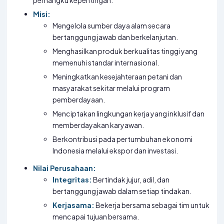
pemangku kepentingan.
Misi:
Mengelola sumber daya alam secara
bertanggung jawab dan berkelanjutan.
Menghasilkan produk berkualitas tinggi yang
memenuhi standar internasional.
Meningkatkan kesejahteraan petani dan
masyarakat sekitar melalui program
pemberdayaan.
Menciptakan lingkungan kerja yang inklusif dan
memberdayakan karyawan.
Berkontribusi pada pertumbuhan ekonomi
Indonesia melalui ekspor dan investasi.
Nilai Perusahaan:
Integritas:
Bertindak jujur, adil, dan
bertanggung jawab dalam setiap tindakan.
Kerjasama:
Bekerja bersama sebagai tim untuk
mencapai tujuan bersama.