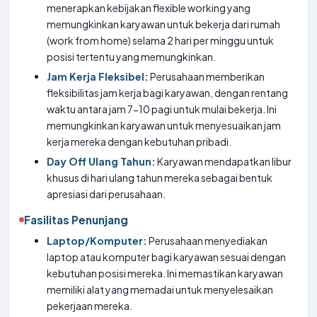
menerapkan kebijakan flexible working yang
memungkinkan karyawan untuk bekerja dari rumah
(work from home) selama 2 hari per minggu untuk
posisi tertentu yang memungkinkan.
Jam Kerja Fleksibel:
Perusahaan memberikan
fleksibilitas jam kerja bagi karyawan, dengan rentang
waktu antara jam 7-10 pagi untuk mulai bekerja. Ini
memungkinkan karyawan untuk menyesuaikan jam
kerja mereka dengan kebutuhan pribadi.
Day Off Ulang Tahun:
Karyawan mendapatkan libur
khusus di hari ulang tahun mereka sebagai bentuk
apresiasi dari perusahaan.
Fasilitas Penunjang
Laptop/Komputer:
Perusahaan menyediakan
laptop atau komputer bagi karyawan sesuai dengan
kebutuhan posisi mereka. Ini memastikan karyawan
memiliki alat yang memadai untuk menyelesaikan
pekerjaan mereka.