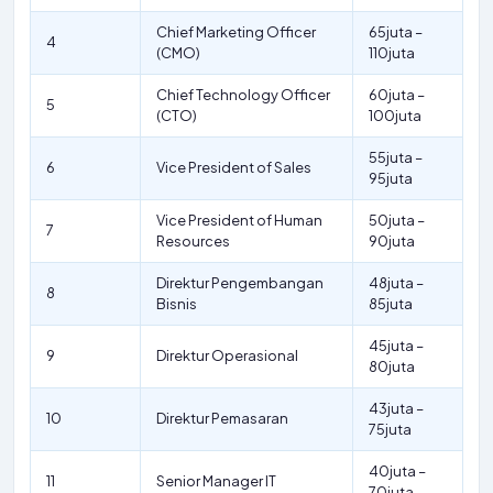
Chief Marketing Officer
65juta –
4
(CMO)
110juta
Chief Technology Officer
60juta –
5
(CTO)
100juta
55juta –
6
Vice President of Sales
95juta
Vice President of Human
50juta –
7
Resources
90juta
Direktur Pengembangan
48juta –
8
Bisnis
85juta
45juta –
9
Direktur Operasional
80juta
43juta –
10
Direktur Pemasaran
75juta
40juta –
11
Senior Manager IT
70juta