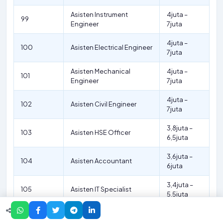
Asisten Instrument
4juta –
99
Engineer
7juta
4juta –
100
Asisten Electrical Engineer
7juta
Asisten Mechanical
4juta –
101
Engineer
7juta
4juta –
102
Asisten Civil Engineer
7juta
3,8juta –
103
Asisten HSE Officer
6,5juta
3,6juta –
104
Asisten Accountant
6juta
3,4juta –
105
Asisten IT Specialist
5,5juta
3,2juta –
106
Asisten Lawyer
5juta