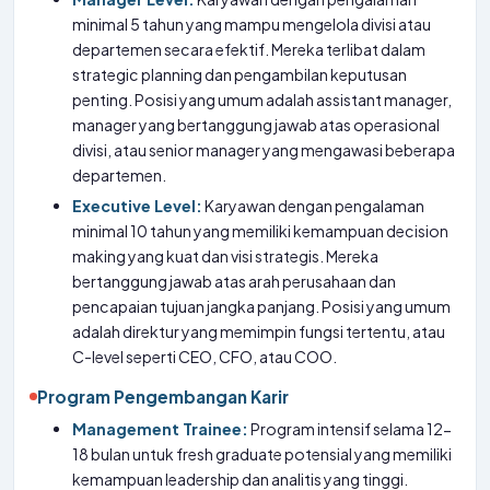
minimal 5 tahun yang mampu mengelola divisi atau
departemen secara efektif. Mereka terlibat dalam
strategic planning dan pengambilan keputusan
penting. Posisi yang umum adalah assistant manager,
manager yang bertanggung jawab atas operasional
divisi, atau senior manager yang mengawasi beberapa
departemen.
Executive Level:
Karyawan dengan pengalaman
minimal 10 tahun yang memiliki kemampuan decision
making yang kuat dan visi strategis. Mereka
bertanggung jawab atas arah perusahaan dan
pencapaian tujuan jangka panjang. Posisi yang umum
adalah direktur yang memimpin fungsi tertentu, atau
C-level seperti CEO, CFO, atau COO.
Program Pengembangan Karir
Management Trainee:
Program intensif selama 12-
18 bulan untuk fresh graduate potensial yang memiliki
kemampuan leadership dan analitis yang tinggi.