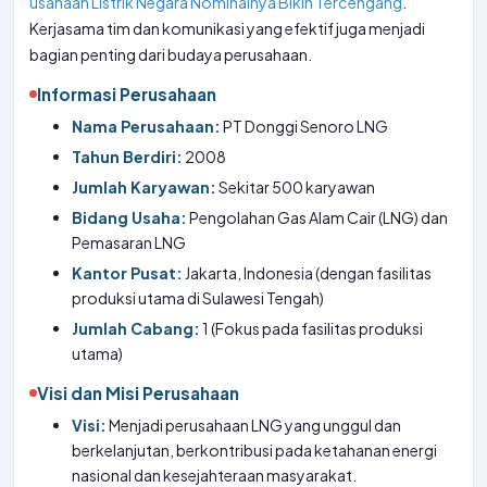
usahaan Listrik Negara Nominalnya Bikin Tercengang
.
Kerjasama tim dan komunikasi yang efektif juga menjadi
bagian penting dari budaya perusahaan.
Informasi Perusahaan
Nama Perusahaan:
PT Donggi Senoro LNG
Tahun Berdiri:
2008
Jumlah Karyawan:
Sekitar 500 karyawan
Bidang Usaha:
Pengolahan Gas Alam Cair (LNG) dan
Pemasaran LNG
Kantor Pusat:
Jakarta, Indonesia (dengan fasilitas
produksi utama di Sulawesi Tengah)
Jumlah Cabang:
1 (Fokus pada fasilitas produksi
utama)
Visi dan Misi Perusahaan
Visi:
Menjadi perusahaan LNG yang unggul dan
berkelanjutan, berkontribusi pada ketahanan energi
nasional dan kesejahteraan masyarakat.