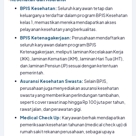
BPJS Kesehatan:
Seluruh karyawan tetap dan
keluarganya terdaftar dalam program BPJS Kesehatan
kelas 1, memastikan mereka mendapatkan akses
pelayanan kesehatan yang berkualitas.
BPJS Ketenagakerjaan:
Perusahaan mendaftarkan
seluruh karyawan dalam program BPJS
Ketenagakerjaan, meliputi Jaminan Kecelakaan Kerja
(JKK), Jaminan Kematian (JKM), Jaminan Hari Tua (JHT),
dan Jaminan Pensiun (JP) sesuai dengan ketentuan
pemerintah.
Asuransi Kesehatan Swasta:
Selain BPJS,
perusahaan juga menyediakan asuransi kesehatan
swasta yang memberikan perlindungan tambahan,
seperti cover rawat inap hingga Rp 100 juta per tahun,
rawat jalan, dan perawatan gigi.
Medical Check Up:
Karyawan berhak mendapatkan
pemeriksaan kesehatan tahunan (medical check up) di
rumah sakit rekanan perusahaan, sebagai upaya