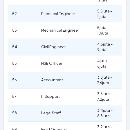
12juta
5,5juta –
52
Electrical Engineer
11juta
5juta –
53
Mechanical Engineer
10juta
4,5juta –
54
Civil Engineer
9juta
4juta –
55
HSE Officer
8juta
3,8juta –
56
Accountant
7,6juta
3,6juta –
57
IT Support
7,2juta
3,4juta –
58
Legal Staff
6,8juta
3,2juta –
59
Field Operator