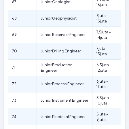
67
Junior Geologist
16juta
8juta –
68
Junior Geophysicist
15juta
7,5juta –
69
Junior Reservoir Engineer
14juta
7juta –
70
Junior Drilling Engineer
13juta
Junior Production
6,5juta –
71
Engineer
12juta
6juta –
72
Junior Process Engineer
11juta
5,5juta –
73
Junior Instrument Engineer
10juta
5juta –
74
Junior Electrical Engineer
9juta