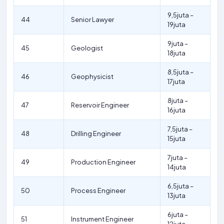
9,5juta –
44
Senior Lawyer
19juta
9juta –
45
Geologist
18juta
8,5juta –
46
Geophysicist
17juta
8juta –
47
Reservoir Engineer
16juta
7,5juta –
48
Drilling Engineer
15juta
7juta –
49
Production Engineer
14juta
6,5juta –
50
Process Engineer
13juta
6juta –
51
Instrument Engineer