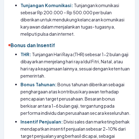
Tunjangan Komunikasi:
Tunjangan komunikasi
sebesar Rp 200.000 – Rp 500.000 per bulan
diberikan untuk mendukung kelancaran komunikasi
karyawan dalam menjalankan tugas-tugasnya,
meliputi pulsa dan internet.
Bonus dan Insentif
THR:
Tunjangan Hari Raya (THR) sebesar 1-2 bulan gaji
dibayarkan menjelang hari raya Idul Fitri, Natal, atau
hari raya keagamaan lainnya, sesuai dengan ketentuan
pemerintah.
Bonus Tahunan:
Bonus tahunan diberikan sebagai
penghargaan atas kontribusi karyawan terhadap
pencapaian target perusahaan. Besaran bonus
berkisar antara 1-6 bulan gaji, tergantung pada
performa individu dan perusahaan secara keseluruhan.
Insentif Penjualan:
Divisi sales dan marketing berhak
mendapatkan insentif penjualan sebesar 2-10% dari
target penjualan yang berhasil dicapai, sebagai