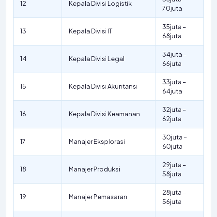
12
Kepala Divisi Logistik
70juta
35juta –
13
Kepala Divisi IT
68juta
34juta –
14
Kepala Divisi Legal
66juta
33juta –
15
Kepala Divisi Akuntansi
64juta
32juta –
16
Kepala Divisi Keamanan
62juta
30juta –
17
Manajer Eksplorasi
60juta
29juta –
18
Manajer Produksi
58juta
28juta –
19
Manajer Pemasaran
56juta