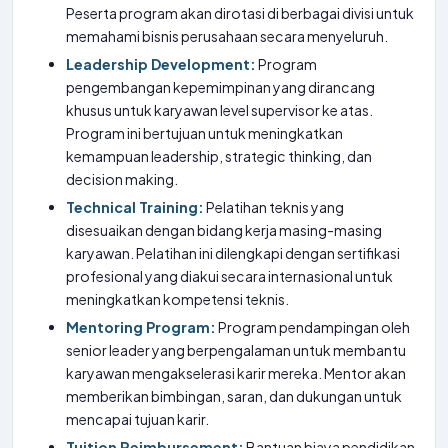
Peserta program akan dirotasi di berbagai divisi untuk
memahami bisnis perusahaan secara menyeluruh.
Leadership Development:
Program
pengembangan kepemimpinan yang dirancang
khusus untuk karyawan level supervisor ke atas.
Program ini bertujuan untuk meningkatkan
kemampuan leadership, strategic thinking, dan
decision making.
Technical Training:
Pelatihan teknis yang
disesuaikan dengan bidang kerja masing-masing
karyawan. Pelatihan ini dilengkapi dengan sertifikasi
profesional yang diakui secara internasional untuk
meningkatkan kompetensi teknis.
Mentoring Program:
Program pendampingan oleh
senior leader yang berpengalaman untuk membantu
karyawan mengakselerasi karir mereka. Mentor akan
memberikan bimbingan, saran, dan dukungan untuk
mencapai tujuan karir.
Tuition Reimbursement:
Bantuan biaya pendidikan