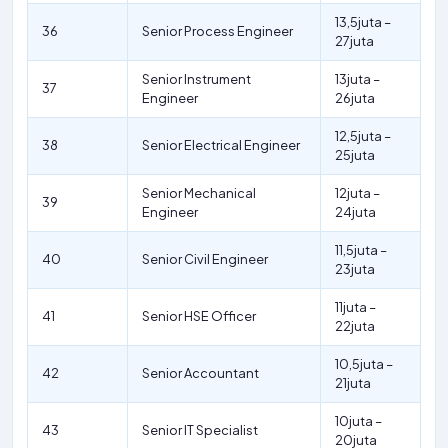
13,5juta –
36
Senior Process Engineer
27juta
Senior Instrument
13juta –
37
Engineer
26juta
12,5juta –
38
Senior Electrical Engineer
25juta
Senior Mechanical
12juta –
39
Engineer
24juta
11,5juta –
40
Senior Civil Engineer
23juta
11juta –
41
Senior HSE Officer
22juta
10,5juta –
42
Senior Accountant
21juta
10juta –
43
Senior IT Specialist
20juta