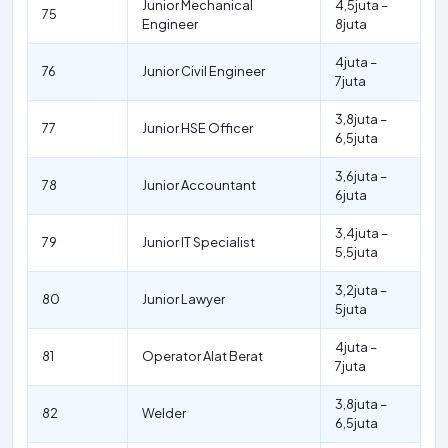
Junior Mechanical
4,5juta –
75
Engineer
8juta
4juta –
76
Junior Civil Engineer
7juta
3,8juta –
77
Junior HSE Officer
6,5juta
3,6juta –
78
Junior Accountant
6juta
3,4juta –
79
Junior IT Specialist
5,5juta
3,2juta –
80
Junior Lawyer
5juta
4juta –
81
Operator Alat Berat
7juta
3,8juta –
82
Welder
6,5juta