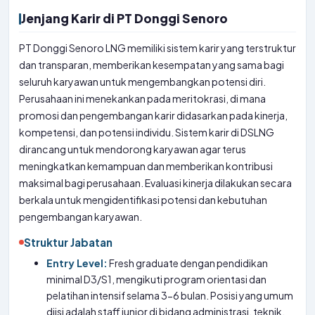
Jenjang Karir di PT Donggi Senoro
PT Donggi Senoro LNG memiliki sistem karir yang terstruktur
dan transparan, memberikan kesempatan yang sama bagi
seluruh karyawan untuk mengembangkan potensi diri.
Perusahaan ini menekankan pada meritokrasi, di mana
promosi dan pengembangan karir didasarkan pada kinerja,
kompetensi, dan potensi individu. Sistem karir di DSLNG
dirancang untuk mendorong karyawan agar terus
meningkatkan kemampuan dan memberikan kontribusi
maksimal bagi perusahaan. Evaluasi kinerja dilakukan secara
berkala untuk mengidentifikasi potensi dan kebutuhan
pengembangan karyawan.
Struktur Jabatan
Entry Level:
Fresh graduate dengan pendidikan
minimal D3/S1, mengikuti program orientasi dan
pelatihan intensif selama 3-6 bulan. Posisi yang umum
diisi adalah staff junior di bidang administrasi, teknik,