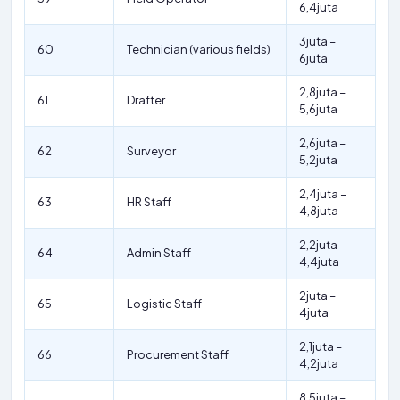
6,4juta
3juta –
60
Technician (various fields)
6juta
2,8juta –
61
Drafter
5,6juta
2,6juta –
62
Surveyor
5,2juta
2,4juta –
63
HR Staff
4,8juta
2,2juta –
64
Admin Staff
4,4juta
2juta –
65
Logistic Staff
4juta
2,1juta –
66
Procurement Staff
4,2juta
8,5juta –