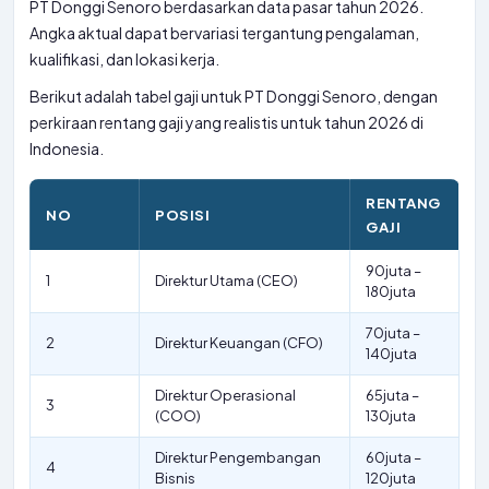
PT Donggi Senoro berdasarkan data pasar tahun 2026.
Angka aktual dapat bervariasi tergantung pengalaman,
kualifikasi, dan lokasi kerja.
Berikut adalah tabel gaji untuk PT Donggi Senoro, dengan
perkiraan rentang gaji yang realistis untuk tahun 2026 di
Indonesia.
RENTANG
NO
POSISI
GAJI
90juta –
1
Direktur Utama (CEO)
180juta
70juta –
2
Direktur Keuangan (CFO)
140juta
Direktur Operasional
65juta –
3
(COO)
130juta
Direktur Pengembangan
60juta –
4
Bisnis
120juta