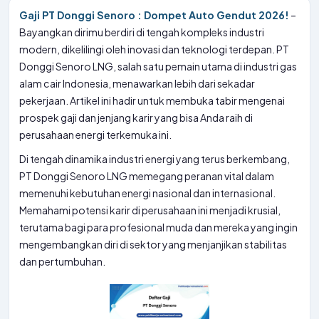
Gaji PT Donggi Senoro : Dompet Auto Gendut 2026!
–
Bayangkan dirimu berdiri di tengah kompleks industri
modern, dikelilingi oleh inovasi dan teknologi terdepan. PT
Donggi Senoro LNG, salah satu pemain utama di industri gas
alam cair Indonesia, menawarkan lebih dari sekadar
pekerjaan. Artikel ini hadir untuk membuka tabir mengenai
prospek gaji dan jenjang karir yang bisa Anda raih di
perusahaan energi terkemuka ini.
Di tengah dinamika industri energi yang terus berkembang,
PT Donggi Senoro LNG memegang peranan vital dalam
memenuhi kebutuhan energi nasional dan internasional.
Memahami potensi karir di perusahaan ini menjadi krusial,
terutama bagi para profesional muda dan mereka yang ingin
mengembangkan diri di sektor yang menjanjikan stabilitas
dan pertumbuhan.