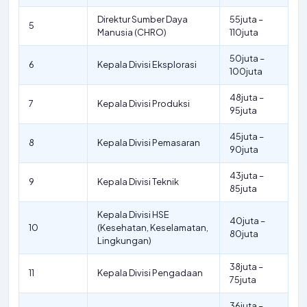
Direktur Sumber Daya
55juta –
5
Manusia (CHRO)
110juta
50juta –
6
Kepala Divisi Eksplorasi
100juta
48juta –
7
Kepala Divisi Produksi
95juta
45juta –
8
Kepala Divisi Pemasaran
90juta
43juta –
9
Kepala Divisi Teknik
85juta
Kepala Divisi HSE
40juta –
10
(Kesehatan, Keselamatan,
80juta
Lingkungan)
38juta –
11
Kepala Divisi Pengadaan
75juta
36juta –