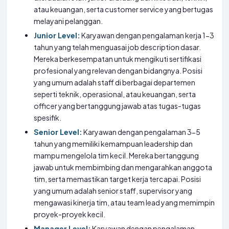
atau keuangan, serta customer service yang bertugas
melayani pelanggan.
Junior Level:
Karyawan dengan pengalaman kerja 1-3
tahun yang telah menguasai job description dasar.
Mereka berkesempatan untuk mengikuti sertifikasi
profesional yang relevan dengan bidangnya. Posisi
yang umum adalah staff di berbagai departemen
seperti teknik, operasional, atau keuangan, serta
officer yang bertanggung jawab atas tugas-tugas
spesifik.
Senior Level:
Karyawan dengan pengalaman 3-5
tahun yang memiliki kemampuan leadership dan
mampu mengelola tim kecil. Mereka bertanggung
jawab untuk membimbing dan mengarahkan anggota
tim, serta memastikan target kerja tercapai. Posisi
yang umum adalah senior staff, supervisor yang
mengawasi kinerja tim, atau team lead yang memimpin
proyek-proyek kecil.
Manager Level:
Karyawan dengan pengalaman