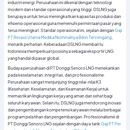
industri energi. Perusahaan ini dikenal dengan teknologi
modern dan standar operasional yang tinggi. DSLNG juga
berupaya untuk terus meningkatkan kapasitas produksi dan
efisiensi operasional guna memenuhi permintaan pasar yang
terus meningkat. Standar operasional ini, sejalan dengan
Gaji
PT Revass Utama Medika Nominalnya Bikin Tercengang
,
menarik perhatian. Keberadaan DSLNG membantu
Indonesia memperkuat posisinya sebagai eksportir LNG
yang handal di pasar global.
Budaya perusahaan di PT Donggi Senoro LNG menekankan
pada keselamatan, integritas, dan profesionalisme.
Perusahaan sangat menjunjung tinggi nilai-nilai K3
(Kesehatan, Keselamatan, dan Keamanan Kerja) untuk
memastikan lingkungan kerja yang aman dan sehat bagi
seluruh karyawan. Selain itu, DSLNG juga mendorong inovasi
dan pengembangan kompetensi karyawan melalui berbagai
program pelatihan dan pengembangan. Profesionalisme di
PT Donggi Senoro LNG sejalan dengan daya tarik
Gaji PT Per