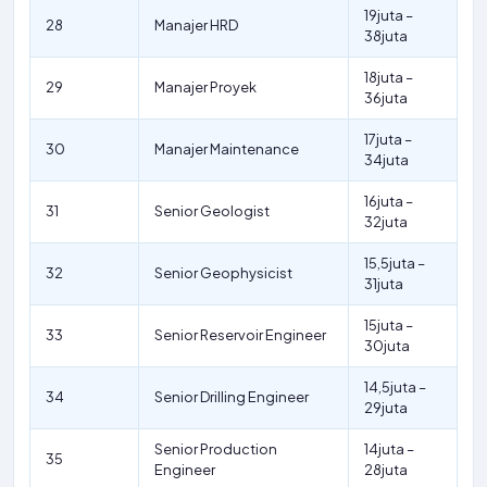
19juta –
28
Manajer HRD
38juta
18juta –
29
Manajer Proyek
36juta
17juta –
30
Manajer Maintenance
34juta
16juta –
31
Senior Geologist
32juta
15,5juta –
32
Senior Geophysicist
31juta
15juta –
33
Senior Reservoir Engineer
30juta
14,5juta –
34
Senior Drilling Engineer
29juta
Senior Production
14juta –
35
Engineer
28juta