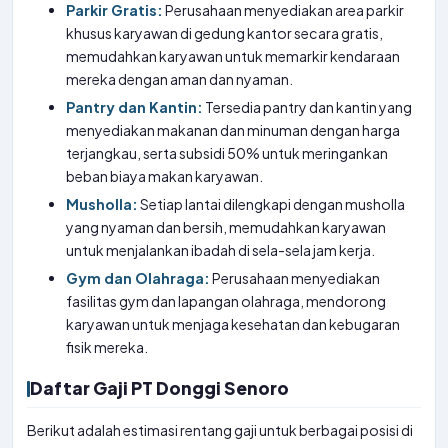
Parkir Gratis:
Perusahaan menyediakan area parkir
khusus karyawan di gedung kantor secara gratis,
memudahkan karyawan untuk memarkir kendaraan
mereka dengan aman dan nyaman.
Pantry dan Kantin:
Tersedia pantry dan kantin yang
menyediakan makanan dan minuman dengan harga
terjangkau, serta subsidi 50% untuk meringankan
beban biaya makan karyawan.
Musholla:
Setiap lantai dilengkapi dengan musholla
yang nyaman dan bersih, memudahkan karyawan
untuk menjalankan ibadah di sela-sela jam kerja.
Gym dan Olahraga:
Perusahaan menyediakan
fasilitas gym dan lapangan olahraga, mendorong
karyawan untuk menjaga kesehatan dan kebugaran
fisik mereka.
Daftar Gaji PT Donggi Senoro
Berikut adalah estimasi rentang gaji untuk berbagai posisi di