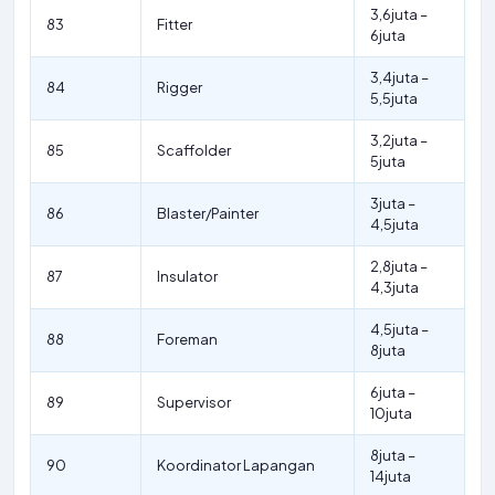
3,6juta –
83
Fitter
6juta
3,4juta –
84
Rigger
5,5juta
3,2juta –
85
Scaffolder
5juta
3juta –
86
Blaster/Painter
4,5juta
2,8juta –
87
Insulator
4,3juta
4,5juta –
88
Foreman
8juta
6juta –
89
Supervisor
10juta
8juta –
90
Koordinator Lapangan
14juta