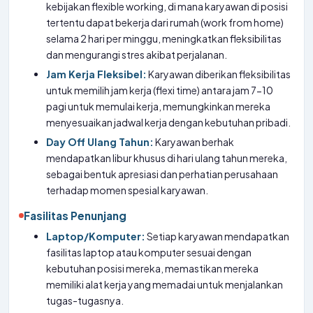
kebijakan flexible working, di mana karyawan di posisi
tertentu dapat bekerja dari rumah (work from home)
selama 2 hari per minggu, meningkatkan fleksibilitas
dan mengurangi stres akibat perjalanan.
Jam Kerja Fleksibel:
Karyawan diberikan fleksibilitas
untuk memilih jam kerja (flexi time) antara jam 7-10
pagi untuk memulai kerja, memungkinkan mereka
menyesuaikan jadwal kerja dengan kebutuhan pribadi.
Day Off Ulang Tahun:
Karyawan berhak
mendapatkan libur khusus di hari ulang tahun mereka,
sebagai bentuk apresiasi dan perhatian perusahaan
terhadap momen spesial karyawan.
Fasilitas Penunjang
Laptop/Komputer:
Setiap karyawan mendapatkan
fasilitas laptop atau komputer sesuai dengan
kebutuhan posisi mereka, memastikan mereka
memiliki alat kerja yang memadai untuk menjalankan
tugas-tugasnya.