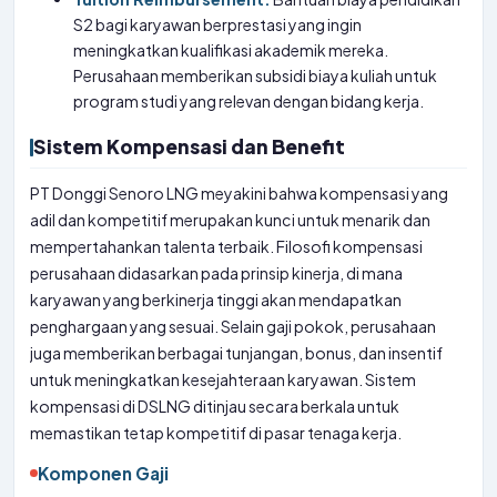
S2 bagi karyawan berprestasi yang ingin
meningkatkan kualifikasi akademik mereka.
Perusahaan memberikan subsidi biaya kuliah untuk
program studi yang relevan dengan bidang kerja.
Sistem Kompensasi dan Benefit
PT Donggi Senoro LNG meyakini bahwa kompensasi yang
adil dan kompetitif merupakan kunci untuk menarik dan
mempertahankan talenta terbaik. Filosofi kompensasi
perusahaan didasarkan pada prinsip kinerja, di mana
karyawan yang berkinerja tinggi akan mendapatkan
penghargaan yang sesuai. Selain gaji pokok, perusahaan
juga memberikan berbagai tunjangan, bonus, dan insentif
untuk meningkatkan kesejahteraan karyawan. Sistem
kompensasi di DSLNG ditinjau secara berkala untuk
memastikan tetap kompetitif di pasar tenaga kerja.
Komponen Gaji