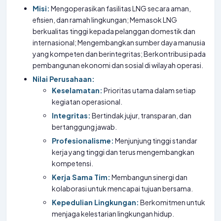
Misi:
Mengoperasikan fasilitas LNG secara aman,
efisien, dan ramah lingkungan; Memasok LNG
berkualitas tinggi kepada pelanggan domestik dan
internasional; Mengembangkan sumber daya manusia
yang kompeten dan berintegritas; Berkontribusi pada
pembangunan ekonomi dan sosial di wilayah operasi.
Nilai Perusahaan:
Keselamatan:
Prioritas utama dalam setiap
kegiatan operasional.
Integritas:
Bertindak jujur, transparan, dan
bertanggung jawab.
Profesionalisme:
Menjunjung tinggi standar
kerja yang tinggi dan terus mengembangkan
kompetensi.
Kerja Sama Tim:
Membangun sinergi dan
kolaborasi untuk mencapai tujuan bersama.
Kepedulian Lingkungan:
Berkomitmen untuk
menjaga kelestarian lingkungan hidup.