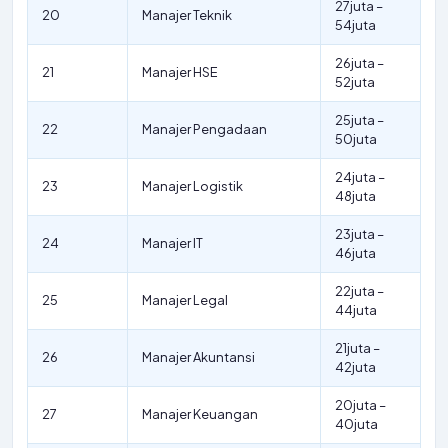
27juta –
20
Manajer Teknik
54juta
26juta –
21
Manajer HSE
52juta
25juta –
22
Manajer Pengadaan
50juta
24juta –
23
Manajer Logistik
48juta
23juta –
24
Manajer IT
46juta
22juta –
25
Manajer Legal
44juta
21juta –
26
Manajer Akuntansi
42juta
20juta –
27
Manajer Keuangan
40juta