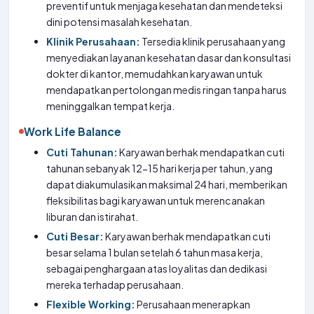
preventif untuk menjaga kesehatan dan mendeteksi
dini potensi masalah kesehatan.
Klinik Perusahaan:
Tersedia klinik perusahaan yang
menyediakan layanan kesehatan dasar dan konsultasi
dokter di kantor, memudahkan karyawan untuk
mendapatkan pertolongan medis ringan tanpa harus
meninggalkan tempat kerja.
Work Life Balance
Cuti Tahunan:
Karyawan berhak mendapatkan cuti
tahunan sebanyak 12-15 hari kerja per tahun, yang
dapat diakumulasikan maksimal 24 hari, memberikan
fleksibilitas bagi karyawan untuk merencanakan
liburan dan istirahat.
Cuti Besar:
Karyawan berhak mendapatkan cuti
besar selama 1 bulan setelah 6 tahun masa kerja,
sebagai penghargaan atas loyalitas dan dedikasi
mereka terhadap perusahaan.
Flexible Working:
Perusahaan menerapkan