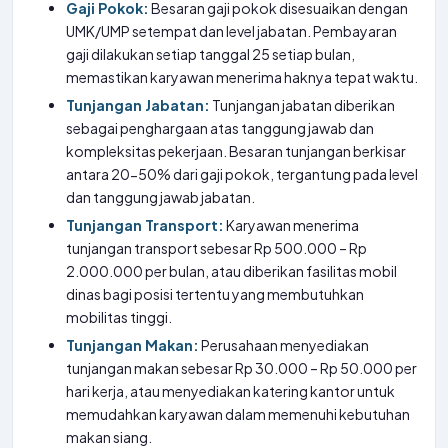
Gaji Pokok:
Besaran gaji pokok disesuaikan dengan
UMK/UMP setempat dan level jabatan. Pembayaran
gaji dilakukan setiap tanggal 25 setiap bulan,
memastikan karyawan menerima haknya tepat waktu.
Tunjangan Jabatan:
Tunjangan jabatan diberikan
sebagai penghargaan atas tanggung jawab dan
kompleksitas pekerjaan. Besaran tunjangan berkisar
antara 20-50% dari gaji pokok, tergantung pada level
dan tanggung jawab jabatan.
Tunjangan Transport:
Karyawan menerima
tunjangan transport sebesar Rp 500.000 – Rp
2.000.000 per bulan, atau diberikan fasilitas mobil
dinas bagi posisi tertentu yang membutuhkan
mobilitas tinggi.
Tunjangan Makan:
Perusahaan menyediakan
tunjangan makan sebesar Rp 30.000 – Rp 50.000 per
hari kerja, atau menyediakan katering kantor untuk
memudahkan karyawan dalam memenuhi kebutuhan
makan siang.