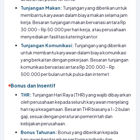
Tunjangan Makan:
Tunjangan yang diberikan untuk
membantu karyawan dalam biaya makan selama jam
kerja. Besaran tunjangan makan bervariasi antara Rp
30.000 – Rp 50.000 per hari kerja, atau perusahaan
menyediakan fasilitas katering kantor.
Tunjangan Komunikasi:
Tunjangan yang diberikan
untuk membantu karyawan dalam biaya komunikasi
yang berkaitan dengan pekerjaan. Besaran tunjangan
komunikasi bervariasi antara Rp 200.000 – Rp
500.000 per bulan untuk pulsa dan internet.
Bonus dan Insentif
THR:
Tunjangan Hari Raya (THR) yang wajib dibayarkan
oleh perusahaan kepada seluruh karyawan menjelang
hari raya keagamaan. Besaran THR biasanya 1-2 bulan
gaji, sesuai dengan peraturan pemerintah dan
kebijakan perusahaan.
Bonus Tahunan:
Bonus yang diberikan kepada
karyawan berdasarkan performa individu dan