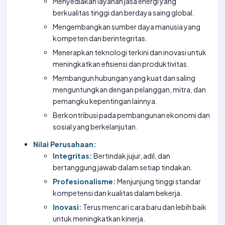
Menyediakan layanan jasa energi yang
berkualitas tinggi dan berdaya saing global.
Mengembangkan sumber daya manusia yang
kompeten dan berintegritas.
Menerapkan teknologi terkini dan inovasi untuk
meningkatkan efisiensi dan produktivitas.
Membangun hubungan yang kuat dan saling
menguntungkan dengan pelanggan, mitra, dan
pemangku kepentingan lainnya.
Berkontribusi pada pembangunan ekonomi dan
sosial yang berkelanjutan.
Nilai Perusahaan:
Integritas:
Bertindak jujur, adil, dan
bertanggung jawab dalam setiap tindakan.
Profesionalisme:
Menjunjung tinggi standar
kompetensi dan kualitas dalam bekerja.
Inovasi:
Terus mencari cara baru dan lebih baik
untuk meningkatkan kinerja.