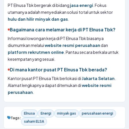
PT Elnusa Tbk bergerak di bidang
jasa energi
. Fokus
utamanya adalah menyediakan solusi total untuk sektor
hulu dan hilir minyak dan gas
.
Bagaimana cara melamar kerja di PT Elnusa Tbk?
Informasi lowongan kerja di PT Elnusa Tbk biasanya
diumumkan melalui
website resmi perusahaan
dan
platform rekrutmen online
. Pantau secara berkala untuk
kesempatan yang sesuai.
Di mana kantor pusat PT Elnusa Tbk berada?
Kantor pusat PT Elnusa Tbk berlokasi di
Jakarta Selatan
.
Alamat lengkapnya dapat ditemukan di
website resmi
perusahaan
.
Elnusa
Energi
minyak gas
perusahaan energi
Tags:
saham ELSA