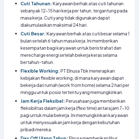
Cuti Tahunan:
Karyawan berhak atas cuti tahunan
sebanyak 12-15 hari kerja per tahun, tergantung pada
masa kerja. Cuti yang tidak digunakan dapat
diakumulasikan maksimal 24 hari.
Cuti Besar:
Karyawan berhak atas cuti besar selama 1
bulan setelah 6 tahun masa kerja. Ini memberikan
kesempatan bagi karyawan untuk beristirahat dan
merecharge energi setelah bekerja keras selama
bertahun-tahun.
Flexible Working:
PT Elnusa Tbk menerapkan
kebijakan flexible working, di mana karyawan dapat
bekerja dari rumah (work from home) selama 2 hari per
minggu untuk posisi tertentu yang memungkinkan.
Jam Kerja Fleksibel:
Perusahaan juga memberikan
fleksibilitas dalam jam kerja (flexi time) antara jam 7-10
pagi untuk mulai bekerja. Ini memungkinkan karyawan
untuk menyesuaikan jam kerja dengan kebutuhan
pribadi mereka.
Day Off Ulang Tahun:
Elnusa memberikan libur