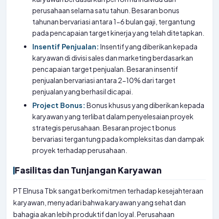
perusahaan selama satu tahun. Besaran bonus
tahunan bervariasi antara 1-6 bulan gaji, tergantung
pada pencapaian target kinerja yang telah ditetapkan.
Insentif Penjualan:
Insentif yang diberikan kepada
karyawan di divisi sales dan marketing berdasarkan
pencapaian target penjualan. Besaran insentif
penjualan bervariasi antara 2-10% dari target
penjualan yang berhasil dicapai.
Project Bonus:
Bonus khusus yang diberikan kepada
karyawan yang terlibat dalam penyelesaian proyek
strategis perusahaan. Besaran project bonus
bervariasi tergantung pada kompleksitas dan dampak
proyek terhadap perusahaan.
Fasilitas dan Tunjangan Karyawan
PT Elnusa Tbk sangat berkomitmen terhadap kesejahteraan
karyawan, menyadari bahwa karyawan yang sehat dan
bahagia akan lebih produktif dan loyal. Perusahaan