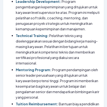
Leadership Development:
Program
pengembangan kepemimpinan yang ditujukan untuk
karyawan level supervisor ke atas. Program ini meliputi
pelatihan soft skills, coaching, mentoring, dan
penugasan proyek strategis untuk meningkatkan
kemampuan kepemimpinan dan manajemen.
Technical Training:
Pelatihan teknis yang
diselenggarakan sesuai dengan bidang kerja masing-
masing karyawan. Pelatihan ini bertujuan untuk
meningkatkan kompetensi teknis dan memberikan
sertifikasi profesional yang diakui secara
internasional.
Mentoring Program:
Program pendampingan oleh
senior leader perusahaan yang ditujukan untuk
karyawan berpotensi tinggi. Program ini memberikan
kesempatan bagi karyawan untuk belajar dari
pengalaman senior dan mendapatkan bimbingan karir
yang personal.
Tuition Reimbursement:
Bantuan biaya pendidikan