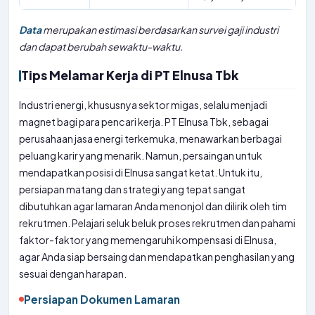
Data
merupakan estimasi berdasarkan survei gaji industri
dan dapat berubah sewaktu-waktu.
Tips Melamar Kerja di PT Elnusa Tbk
Industri energi, khususnya sektor migas, selalu menjadi
magnet bagi para pencari kerja. PT Elnusa Tbk, sebagai
perusahaan jasa energi terkemuka, menawarkan berbagai
peluang karir yang menarik. Namun, persaingan untuk
mendapatkan posisi di Elnusa sangat ketat. Untuk itu,
persiapan matang dan strategi yang tepat sangat
dibutuhkan agar lamaran Anda menonjol dan dilirik oleh tim
rekrutmen. Pelajari seluk beluk proses rekrutmen dan pahami
faktor-faktor yang memengaruhi kompensasi di Elnusa,
agar Anda siap bersaing dan mendapatkan penghasilan yang
sesuai dengan harapan.
Persiapan Dokumen Lamaran