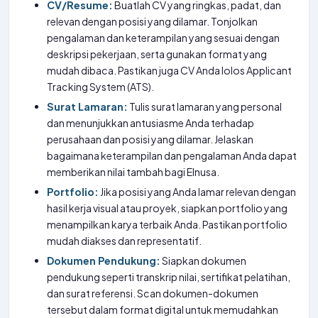
CV/Resume:
Buatlah CV yang ringkas, padat, dan
relevan dengan posisi yang dilamar. Tonjolkan
pengalaman dan keterampilan yang sesuai dengan
deskripsi pekerjaan, serta gunakan format yang
mudah dibaca. Pastikan juga CV Anda lolos Applicant
Tracking System (ATS).
Surat Lamaran:
Tulis surat lamaran yang personal
dan menunjukkan antusiasme Anda terhadap
perusahaan dan posisi yang dilamar. Jelaskan
bagaimana keterampilan dan pengalaman Anda dapat
memberikan nilai tambah bagi Elnusa.
Portfolio:
Jika posisi yang Anda lamar relevan dengan
hasil kerja visual atau proyek, siapkan portfolio yang
menampilkan karya terbaik Anda. Pastikan portfolio
mudah diakses dan representatif.
Dokumen Pendukung:
Siapkan dokumen
pendukung seperti transkrip nilai, sertifikat pelatihan,
dan surat referensi. Scan dokumen-dokumen
tersebut dalam format digital untuk memudahkan