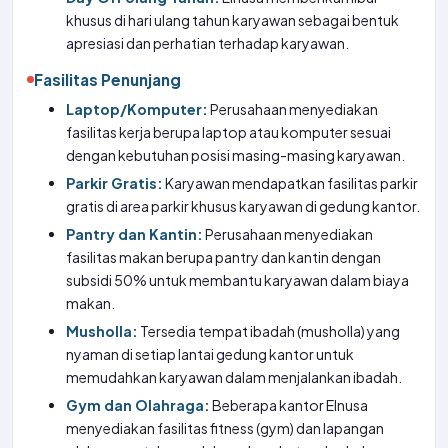
khusus di hari ulang tahun karyawan sebagai bentuk
apresiasi dan perhatian terhadap karyawan.
Fasilitas Penunjang
Laptop/Komputer:
Perusahaan menyediakan
fasilitas kerja berupa laptop atau komputer sesuai
dengan kebutuhan posisi masing-masing karyawan.
Parkir Gratis:
Karyawan mendapatkan fasilitas parkir
gratis di area parkir khusus karyawan di gedung kantor.
Pantry dan Kantin:
Perusahaan menyediakan
fasilitas makan berupa pantry dan kantin dengan
subsidi 50% untuk membantu karyawan dalam biaya
makan.
Musholla:
Tersedia tempat ibadah (musholla) yang
nyaman di setiap lantai gedung kantor untuk
memudahkan karyawan dalam menjalankan ibadah.
Gym dan Olahraga:
Beberapa kantor Elnusa
menyediakan fasilitas fitness (gym) dan lapangan