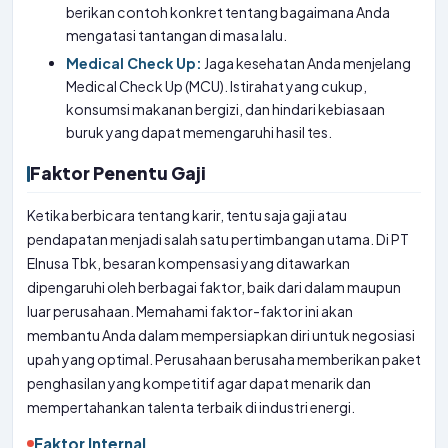
berikan contoh konkret tentang bagaimana Anda
mengatasi tantangan di masa lalu.
Medical Check Up:
Jaga kesehatan Anda menjelang
Medical Check Up (MCU). Istirahat yang cukup,
konsumsi makanan bergizi, dan hindari kebiasaan
buruk yang dapat memengaruhi hasil tes.
Faktor Penentu Gaji
Ketika berbicara tentang karir, tentu saja gaji atau
pendapatan menjadi salah satu pertimbangan utama. Di PT
Elnusa Tbk, besaran kompensasi yang ditawarkan
dipengaruhi oleh berbagai faktor, baik dari dalam maupun
luar perusahaan. Memahami faktor-faktor ini akan
membantu Anda dalam mempersiapkan diri untuk negosiasi
upah yang optimal. Perusahaan berusaha memberikan paket
penghasilan yang kompetitif agar dapat menarik dan
mempertahankan talenta terbaik di industri energi.
Faktor Internal