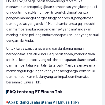
Elnusa Tbk, sebagai perusahaan energi terkemuka,
menawarkan prospek gaji dan kompensasi yang kompetitif
di industri migas. Namun, penting untuk diingat bahwa
penghasilan sangat bergantung pada posisi, pengalaman,
dan negosiasi yang efektif. Memahami standar gaji industri
dan mempersiapkan diri dengan riset yang matang akan
meningkatkan peluang Anda mendapatkan upah yang sesuai
dengan nilai Anda.
Untuk karyawan, transparansi gaji dan kemampuan
bernegosiasi adalah kunci. Bagi perusahaan, menciptakan
struktur kompensasi yang adil dan transparan akan menarik
dan mempertahankan talenta terbaik. Mari bersama-sama
membangun lingkungan kerja yang menghargai kontribusi
dan memberikan imbalan yang setimpal, demi kemajuan
bersama di Elnusa Tbk.
FAQ tentang PT Elnusa Tbk
Apa bidang usaha utama PT Elnusa Tbk?