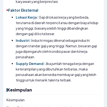
karyawan yang berprestasi.
Faktor Eksternal
Lokasi Kerja:
Gaji di lokasi kerja yang berbeda,
terutama di daerah terpencil atau dengan biaya hidup
yang tinggi, biasanya lebih tinggi dibandingkan
dengan gaji di kota besar.
Industri:
Industri migas dikenal sebagai industri
dengan standar gaji yang tinggi. Namun, besaran gaji
juga dipengaruhi oleh kondisi pasar dan kinerja
perusahaan.
Supply Demand:
Jika jumlah tenaga kerja dengan
keterampilan yang dibutuhkan terbatas, maka
perusahaan akan bersedia membayar gaji yang lebih
tinggi untuk menarik talenta terbaik.
Kesimpulan
Kesimpulan