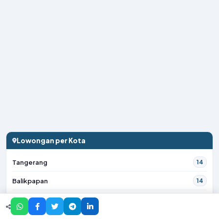
Lowongan per Kota
Tangerang
14
Balikpapan
14
Samarinda
14
Bogor
12