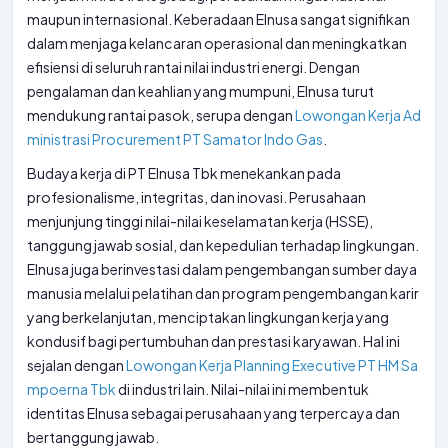
maupun internasional. Keberadaan Elnusa sangat signifikan
dalam menjaga kelancaran operasional dan meningkatkan
efisiensi di seluruh rantai nilai industri energi. Dengan
pengalaman dan keahlian yang mumpuni, Elnusa turut
mendukung rantai pasok, serupa dengan
Lowongan Kerja Ad
ministrasi Procurement PT Samator Indo Gas
.
Budaya kerja di PT Elnusa Tbk menekankan pada
profesionalisme, integritas, dan inovasi. Perusahaan
menjunjung tinggi nilai-nilai keselamatan kerja (HSSE),
tanggung jawab sosial, dan kepedulian terhadap lingkungan.
Elnusa juga berinvestasi dalam pengembangan sumber daya
manusia melalui pelatihan dan program pengembangan karir
yang berkelanjutan, menciptakan lingkungan kerja yang
kondusif bagi pertumbuhan dan prestasi karyawan. Hal ini
sejalan dengan
Lowongan Kerja Planning Executive PT HM Sa
mpoerna Tbk
di industri lain. Nilai-nilai ini membentuk
identitas Elnusa sebagai perusahaan yang terpercaya dan
bertanggung jawab.