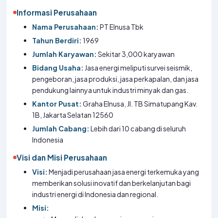
Informasi Perusahaan
Nama Perusahaan:
PT Elnusa Tbk
Tahun Berdiri:
1969
Jumlah Karyawan:
Sekitar 3,000 karyawan
Bidang Usaha:
Jasa energi meliputi survei seismik,
pengeboran, jasa produksi, jasa perkapalan, dan jasa
pendukung lainnya untuk industri minyak dan gas.
Kantor Pusat:
Graha Elnusa, Jl. TB Simatupang Kav.
1B, Jakarta Selatan 12560
Jumlah Cabang:
Lebih dari 10 cabang di seluruh
Indonesia
Visi dan Misi Perusahaan
Visi:
Menjadi perusahaan jasa energi terkemuka yang
memberikan solusi inovatif dan berkelanjutan bagi
industri energi di Indonesia dan regional.
Misi: